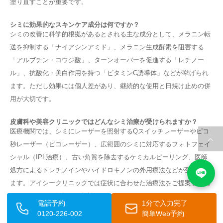
塗り直すことが重要です。
シミに効果的なスキンケア成分は何ですか？
シミの改善に科学的根拠があるとされる主な成分として、メラニン転
送を抑制する「ナイアシンアミド」、メラニン生成酵素を阻害する
「アルブチン・コウジ酸」、ターンオーバーを促進する「レチノー
ル」、抗酸化・美白作用を持つ「ビタミンC誘導体」などが挙げられ
ます。ただし効果には個人差があり、継続的な使用と日焼け止めの併
用が大切です。
皮膚科や美容クリニックではどんなシミ治療が受けられますか？
医療機関では、シミにレーザーを照射するQスイッチレーザーやピコ
秒レーザー（ピコレーザー）、広範囲のシミに対応するフォトフェイ
シャル（IPL治療）、古い角質を除去するケミカルピーリング、医師
処方によるトレチノインやハイドロキノンの外用療法などが受けられ
ます。アイシークリニックでは症状に合わせた治療法をご提案してお
りますので、お気軽にご相談ください。
電話予約
1分で入力完了
0120-226-002
簡単Web予約
かさかさしたシミが長期間消えない場合、放置しても大丈夫ですか？