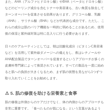
また、AHA（アルファヒドロキシ酸）やBHA（ベータヒドロキシ酸）
などのピーリング成分を含むトナーや美容液も、古い角質を除去して
ターンオーバーを促進させる効果があります。グリコール酸、乳酸
（AHA）、サリチル酸（BHA）などが代表的な成分です。ただし、こ
れらの成分は肌のバリア機能を一時的に弱めることがあるため、使用
後の保湿と紫外線対策は特に念入りに行う必要があります。
日々のケアルーティンとしては、朝は抗酸化成分（ビタミンC美容液
など）を活用して紫外線ダメージへの備えをし、夜はレチノールや
AHA配合製品でターンオーバーを促進するというアプローチが多くの
皮膚科専門家によって推奨されています。すべての製品を一度に始め
ると肌への負担が大きくなるため、まず肌の状態を見ながら1つずつ
取り入れていくことをお勧めします。
⚠️ 5. 肌の修復を助ける栄養素と食事
肌の修復は外側からのケアだけでなく、体の内側からのアプローチも
非常に重要です。「食べたものが肌になる」という言葉があるよう