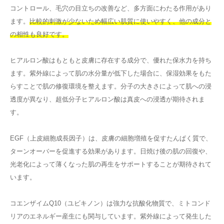
コントロール、毛穴の目立ちの改善など、多方面にわたる作用があり
ます。
比較的刺激が少ないため幅広い肌質に使いやすく、他の成分と
の相性も良好です。
ヒアルロン酸はもともと皮膚に存在する成分で、優れた保水力を持ち
ます。紫外線によって肌の水分量が低下した場合に、保湿効果をもた
らすことで肌の修復環境を整えます。分子の大きさによって肌への浸
透度が異なり、超低分子ヒアルロン酸は真皮への浸透が期待されま
す。
EGF（上皮細胞成長因子）は、皮膚の細胞増殖を促すたんぱく質で、
ターンオーバーを促進する効果があります。日焼け後の肌の回復や、
光老化によって薄くなった肌の再生をサポートすることが期待されて
います。
コエンザイムQ10（ユビキノン）は強力な抗酸化物質で、ミトコンド
リアのエネルギー産生にも関与しています。紫外線によって発生した