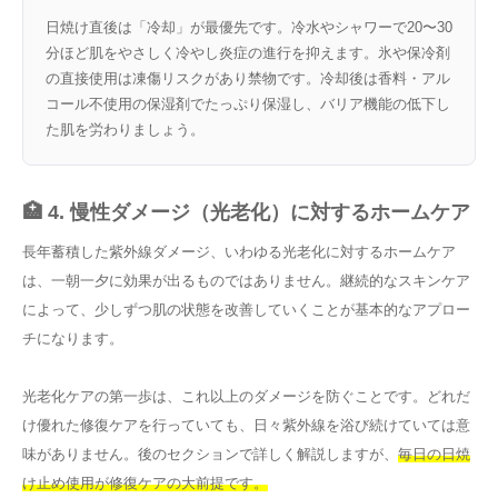
日焼け直後は「冷却」が最優先です。冷水やシャワーで20〜30
分ほど肌をやさしく冷やし炎症の進行を抑えます。氷や保冷剤
の直接使用は凍傷リスクがあり禁物です。冷却後は香料・アル
コール不使用の保湿剤でたっぷり保湿し、バリア機能の低下し
た肌を労わりましょう。
🏥 4. 慢性ダメージ（光老化）に対するホームケア
長年蓄積した紫外線ダメージ、いわゆる光老化に対するホームケア
は、一朝一夕に効果が出るものではありません。継続的なスキンケア
によって、少しずつ肌の状態を改善していくことが基本的なアプロー
チになります。
光老化ケアの第一歩は、これ以上のダメージを防ぐことです。どれだ
け優れた修復ケアを行っていても、日々紫外線を浴び続けていては意
味がありません。後のセクションで詳しく解説しますが、
毎日の日焼
け止め使用が修復ケアの大前提です。