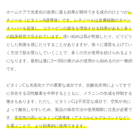
ホームケアで光老化の改善に最も効果が期待できる成分のひとつが
レ
チノール（ビタミンA誘導体）です。レチノールは皮膚細胞のターン
オーバーを促進し、コラーゲンの産生を増加させる効果があると多く
の臨床研究で示されています。
使い始めは肌が乾燥したり、ピリピリ
とした刺激を感じたりすることがありますが、徐々に濃度を上げてい
く方法で肌を慣らしていくことで、多くの方が使用を続けられるよう
になります。最初は週に2〜3回の夜のみの使用から始めるのが一般的
です。
ビタミンCも光老化ケアの重要な成分です。抗酸化作用によってすで
に存在する活性酸素を中和するとともに、メラニンの生成を抑制する
働きもあります。ただし、ビタミンCは不安定な成分で、空気や光に
よって酸化しやすいため、製品の保存方法や使用期限に注意が必要で
す。
安定性の高いビタミンC誘導体（アスコルビルグルコシドなど）
を選ぶことで、より効果的に使用できます。