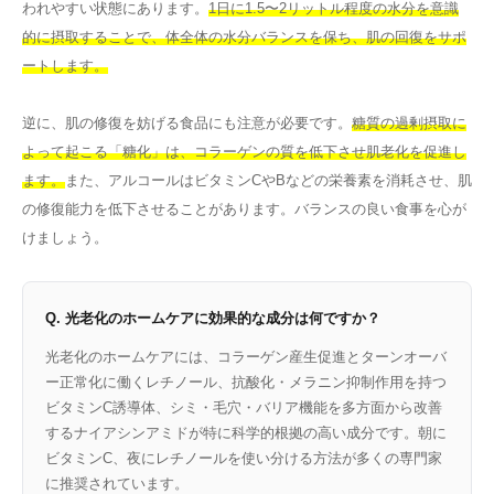
われやすい状態にあります。
1日に1.5〜2リットル程度の水分を意識
的に摂取することで、体全体の水分バランスを保ち、肌の回復をサポ
ートします。
逆に、肌の修復を妨げる食品にも注意が必要です。
糖質の過剰摂取に
よって起こる「糖化」は、コラーゲンの質を低下させ肌老化を促進し
ます。
また、アルコールはビタミンCやBなどの栄養素を消耗させ、肌
の修復能力を低下させることがあります。バランスの良い食事を心が
けましょう。
Q. 光老化のホームケアに効果的な成分は何ですか？
光老化のホームケアには、コラーゲン産生促進とターンオーバ
ー正常化に働くレチノール、抗酸化・メラニン抑制作用を持つ
ビタミンC誘導体、シミ・毛穴・バリア機能を多方面から改善
するナイアシンアミドが特に科学的根拠の高い成分です。朝に
ビタミンC、夜にレチノールを使い分ける方法が多くの専門家
に推奨されています。