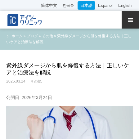
简体中文
한국어
日本語
Español
English
クリニック紹介
ホーム
»
ブログ
»
その他
»
紫外線ダメージから肌を修復する方法｜正し
いケアと治療法を解説
診療内容
院長・医師の紹介
紫外線ダメージから肌を修復する方法｜正しいケ
アと治療法を解説
WEB予約
2026.03.24
その他
料金表
公開日: 2026年3月24日
アクセス
採用情報