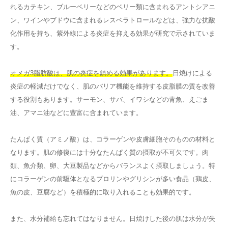
れるカテキン、ブルーベリーなどのベリー類に含まれるアントシアニ
ン、ワインやブドウに含まれるレスベラトロールなどは、強力な抗酸
化作用を持ち、紫外線による炎症を抑える効果が研究で示されていま
す。
オメガ3脂肪酸は、肌の炎症を鎮める効果があります。
日焼けによる
炎症の軽減だけでなく、肌のバリア機能を維持する皮脂膜の質を改善
する役割もあります。サーモン、サバ、イワシなどの青魚、えごま
油、アマニ油などに豊富に含まれています。
たんぱく質（アミノ酸）は、コラーゲンや皮膚細胞そのものの材料と
なります。肌の修復には十分なたんぱく質の摂取が不可欠です。肉
類、魚介類、卵、大豆製品などからバランスよく摂取しましょう。特
にコラーゲンの前駆体となるプロリンやグリシンが多い食品（鶏皮、
魚の皮、豆腐など）を積極的に取り入れることも効果的です。
また、水分補給も忘れてはなりません。日焼けした後の肌は水分が失