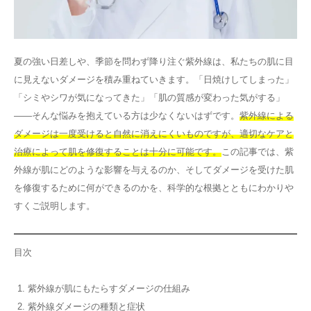
その他
夏の強い日差しや、季節を問わず降り注ぐ紫外線は、私たちの肌に目
言語
に見えないダメージを積み重ねていきます。「日焼けしてしまった」
简体中文
한국어
日本語
Español
「シミやシワが気になってきた」「肌の質感が変わった気がする」
English
——そんな悩みを抱えている方は少なくないはずです。
紫外線による
ダメージは一度受けると自然に消えにくいものですが、適切なケアと
治療によって肌を修復することは十分に可能です。
この記事では、紫
外線が肌にどのような影響を与えるのか、そしてダメージを受けた肌
を修復するために何ができるのかを、科学的な根拠とともにわかりや
すくご説明します。
目次
紫外線が肌にもたらすダメージの仕組み
紫外線ダメージの種類と症状