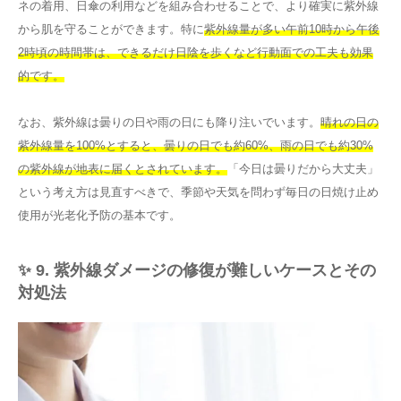
ネの着用、日傘の利用などを組み合わせることで、より確実に紫外線
から肌を守ることができます。特に
紫外線量が多い午前10時から午後
2時頃の時間帯は、できるだけ日陰を歩くなど行動面での工夫も効果
的です。
なお、紫外線は曇りの日や雨の日にも降り注いでいます。
晴れの日の
紫外線量を100%とすると、曇りの日でも約60%、雨の日でも約30%
の紫外線が地表に届くとされています。
「今日は曇りだから大丈夫」
という考え方は見直すべきで、季節や天気を問わず毎日の日焼け止め
使用が光老化予防の基本です。
✨ 9. 紫外線ダメージの修復が難しいケースとその
対処法