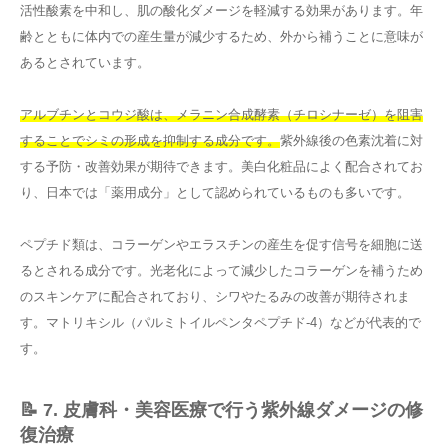
活性酸素を中和し、肌の酸化ダメージを軽減する効果があります。年
齢とともに体内での産生量が減少するため、外から補うことに意味が
あるとされています。
アルブチンとコウジ酸は、メラニン合成酵素（チロシナーゼ）を阻害
することでシミの形成を抑制する成分です。
紫外線後の色素沈着に対
する予防・改善効果が期待できます。美白化粧品によく配合されてお
り、日本では「薬用成分」として認められているものも多いです。
ペプチド類は、コラーゲンやエラスチンの産生を促す信号を細胞に送
るとされる成分です。光老化によって減少したコラーゲンを補うため
のスキンケアに配合されており、シワやたるみの改善が期待されま
す。マトリキシル（パルミトイルペンタペプチド-4）などが代表的で
す。
📝 7. 皮膚科・美容医療で行う紫外線ダメージの修
復治療