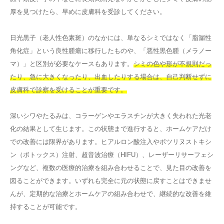
厚を見つけたら、早めに皮膚科を受診してください。
日光黒子（老人性色素斑）のなかには、単なるシミではなく「脂漏性
角化症」という良性腫瘍に移行したものや、「悪性黒色腫（メラノー
マ）」と区別が必要なケースもあります。
シミの色や形が不規則だっ
たり、急に大きくなったり、出血したりする場合は、自己判断せずに
皮膚科で診察を受けることが重要です。
深いシワやたるみは、コラーゲンやエラスチンが大きく失われた光老
化の結果として生じます。この状態まで進行すると、ホームケアだけ
での改善には限界があります。ヒアルロン酸注入やボツリヌストキシ
ン（ボトックス）注射、超音波治療（HIFU）、レーザーリサーフェシ
ングなど、複数の医療的治療を組み合わせることで、見た目の改善を
図ることができます。いずれも完全に元の状態に戻すことはできませ
んが、定期的な治療とホームケアの組み合わせで、継続的な改善を維
持することが可能です。