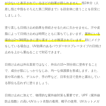
が少ないと表示されているほどの効果が得られません。
指2本分（人
差し指と中指をそろえた第二関節まで）を顔全体に使うことを目安に
しましょう。
塗り直しも日焼け止め効果を持続させるために欠かせません。汗や皮
脂によって日焼け止めは時間とともに落ちてしまいます。
屋外にいる
場合は2〜3時間おきに塗り直すことが推奨されています。
顔にメイク
をしている場合は、UV効果のあるパウダーやスプレータイプの日焼け
止めを上から重ねることで対応できます。
日焼け止めは外出直前ではなく、外出の15〜30分前に塗布すること
で、成分が肌にしっかりなじみ、均一な保護膜を形成します。また、
首や耳の後ろ、デコルテ、手の甲など、日常生活で意外と露出してい
る部位も忘れずに塗りましょう。
日焼け止めに加えて、物理的な紫外線対策も重要です。UPF（紫外線
防止指数）の高いUVカット衣類の着用、帽子の使用、UVカットメガ