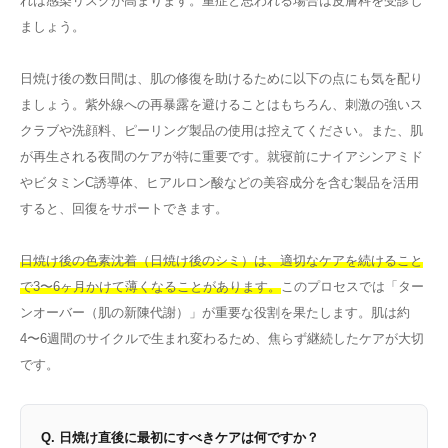
れは感染リスクが高まります。重症と思われる場合は皮膚科を受診し
ましょう。
日焼け後の数日間は、肌の修復を助けるために以下の点にも気を配り
ましょう。紫外線への再暴露を避けることはもちろん、刺激の強いス
クラブや洗顔料、ピーリング製品の使用は控えてください。また、肌
が再生される夜間のケアが特に重要です。就寝前にナイアシンアミド
やビタミンC誘導体、ヒアルロン酸などの美容成分を含む製品を活用
すると、回復をサポートできます。
日焼け後の色素沈着（日焼け後のシミ）は、適切なケアを続けること
で3〜6ヶ月かけて薄くなることがあります。
このプロセスでは「ター
ンオーバー（肌の新陳代謝）」が重要な役割を果たします。肌は約
4〜6週間のサイクルで生まれ変わるため、焦らず継続したケアが大切
です。
Q. 日焼け直後に最初にすべきケアは何ですか？