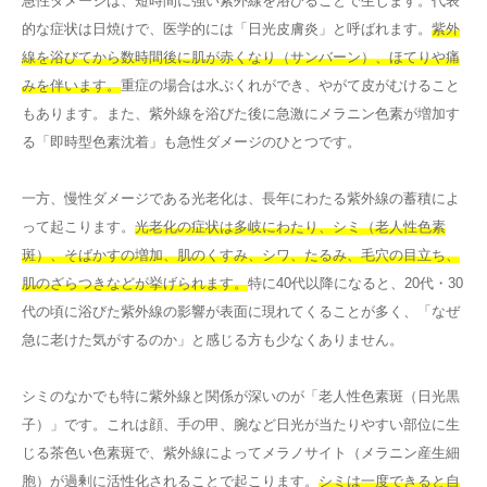
急性ダメージは、短時間に強い紫外線を浴びることで生じます。代表
的な症状は日焼けで、医学的には「日光皮膚炎」と呼ばれます。
紫外
線を浴びてから数時間後に肌が赤くなり（サンバーン）、ほてりや痛
みを伴います。
重症の場合は水ぶくれができ、やがて皮がむけること
もあります。また、紫外線を浴びた後に急激にメラニン色素が増加す
る「即時型色素沈着」も急性ダメージのひとつです。
一方、慢性ダメージである光老化は、長年にわたる紫外線の蓄積によ
って起こります。
光老化の症状は多岐にわたり、シミ（老人性色素
斑）、そばかすの増加、肌のくすみ、シワ、たるみ、毛穴の目立ち、
肌のざらつきなどが挙げられます。
特に40代以降になると、20代・30
代の頃に浴びた紫外線の影響が表面に現れてくることが多く、「なぜ
急に老けた気がするのか」と感じる方も少なくありません。
シミのなかでも特に紫外線と関係が深いのが「老人性色素斑（日光黒
子）」です。これは顔、手の甲、腕など日光が当たりやすい部位に生
じる茶色い色素斑で、紫外線によってメラノサイト（メラニン産生細
胞）が過剰に活性化されることで起こります。
シミは一度できると自