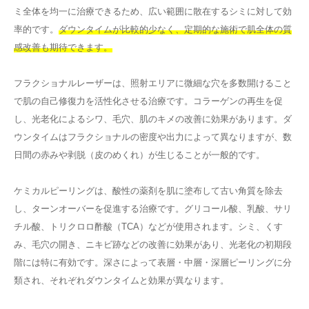
ミ全体を均一に治療できるため、広い範囲に散在するシミに対して効
率的です。
ダウンタイムが比較的少なく、定期的な施術で肌全体の質
感改善も期待できます。
フラクショナルレーザーは、照射エリアに微細な穴を多数開けること
で肌の自己修復力を活性化させる治療です。コラーゲンの再生を促
し、光老化によるシワ、毛穴、肌のキメの改善に効果があります。ダ
ウンタイムはフラクショナルの密度や出力によって異なりますが、数
日間の赤みや剥脱（皮のめくれ）が生じることが一般的です。
ケミカルピーリングは、酸性の薬剤を肌に塗布して古い角質を除去
し、ターンオーバーを促進する治療です。グリコール酸、乳酸、サリ
チル酸、トリクロロ酢酸（TCA）などが使用されます。シミ、くす
み、毛穴の開き、ニキビ跡などの改善に効果があり、光老化の初期段
階には特に有効です。深さによって表層・中層・深層ピーリングに分
類され、それぞれダウンタイムと効果が異なります。