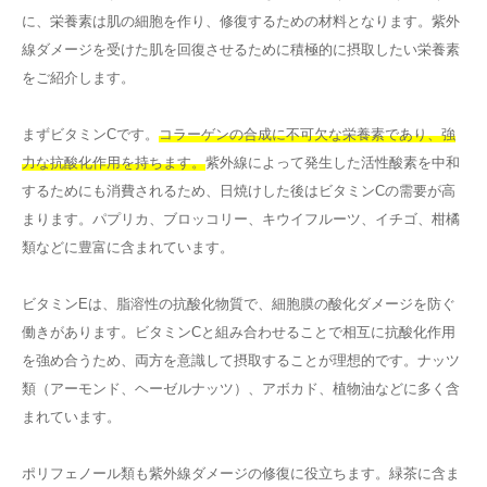
に、栄養素は肌の細胞を作り、修復するための材料となります。紫外
線ダメージを受けた肌を回復させるために積極的に摂取したい栄養素
をご紹介します。
まずビタミンCです。
コラーゲンの合成に不可欠な栄養素であり、強
力な抗酸化作用を持ちます。
紫外線によって発生した活性酸素を中和
するためにも消費されるため、日焼けした後はビタミンCの需要が高
まります。パプリカ、ブロッコリー、キウイフルーツ、イチゴ、柑橘
類などに豊富に含まれています。
ビタミンEは、脂溶性の抗酸化物質で、細胞膜の酸化ダメージを防ぐ
働きがあります。ビタミンCと組み合わせることで相互に抗酸化作用
を強め合うため、両方を意識して摂取することが理想的です。ナッツ
類（アーモンド、ヘーゼルナッツ）、アボカド、植物油などに多く含
まれています。
ポリフェノール類も紫外線ダメージの修復に役立ちます。緑茶に含ま