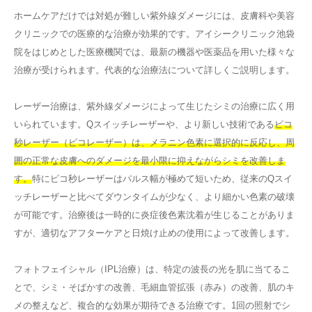
ホームケアだけでは対処が難しい紫外線ダメージには、皮膚科や美容
クリニックでの医療的な治療が効果的です。アイシークリニック池袋
院をはじめとした医療機関では、最新の機器や医薬品を用いた様々な
治療が受けられます。代表的な治療法について詳しくご説明します。
レーザー治療は、紫外線ダメージによって生じたシミの治療に広く用
いられています。Qスイッチレーザーや、より新しい技術である
ピコ
秒レーザー（ピコレーザー）は、メラニン色素に選択的に反応し、周
囲の正常な皮膚へのダメージを最小限に抑えながらシミを改善しま
す。
特にピコ秒レーザーはパルス幅が極めて短いため、従来のQスイ
ッチレーザーと比べてダウンタイムが少なく、より細かい色素の破壊
が可能です。治療後は一時的に炎症後色素沈着が生じることがありま
すが、適切なアフターケアと日焼け止めの使用によって改善します。
フォトフェイシャル（IPL治療）は、特定の波長の光を肌に当てるこ
とで、シミ・そばかすの改善、毛細血管拡張（赤み）の改善、肌のキ
メの整えなど、複合的な効果が期待できる治療です。1回の照射でシ