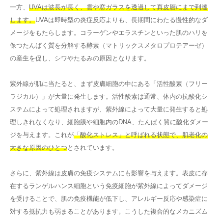
一方、
UVAは波長が長く、雲や窓ガラスを透過して真皮層にまで到達
します。
UVAは即時型の炎症反応よりも、長期間にわたる慢性的なダ
メージをもたらします。コラーゲンやエラスチンといった肌のハリを
保つたんぱく質を分解する酵素（マトリックスメタロプロテアーゼ）
の産生を促し、シワやたるみの原因となります。
紫外線が肌に当たると、まず皮膚細胞の中にある「活性酸素（フリー
ラジカル）」が大量に発生します。活性酸素は通常、体内の抗酸化シ
ステムによって処理されますが、紫外線によって大量に発生すると処
理しきれなくなり、細胞膜や細胞内のDNA、たんぱく質に酸化ダメー
ジを与えます。これが
「酸化ストレス」と呼ばれる状態で、肌老化の
大きな原因のひとつ
とされています。
さらに、紫外線は皮膚の免疫システムにも影響を与えます。表皮に存
在するランゲルハンス細胞という免疫細胞が紫外線によってダメージ
を受けることで、肌の免疫機能が低下し、アレルギー反応や感染症に
対する抵抗力も弱まることがあります。こうした複合的なメカニズム