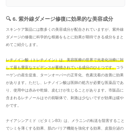
🔍 6. 紫外線ダメージ修復に効果的な美容成分
スキンケア製品には数多くの美容成分が配合されていますが、紫外線
ダメージの修復に科学的な根拠をもとに効果が期待できる成分をまと
めてご紹介します。
レチノイン酸（トレチノイン）は、美容医療の世界で光老化治療に対
して最も豊富なエビデンスが蓄積されている成分のひとつです。
コラ
ーゲンの産生促進、ターンオーバーの正常化、色素沈着の改善に効果
があります。ただし、レチノイン酸は医師の処方が必要な医薬品であ
り、使用中は赤みや乾燥、皮むけが生じることがあります。市販品に
含まれるレチノールはその前駆体で、刺激は少ないですが効果は緩や
かです。
ナイアシンアミド（ビタミンB3）は、メラニンの転送を阻害すること
でシミを薄くする効果、肌のバリア機能を強化する効果、皮脂分泌の