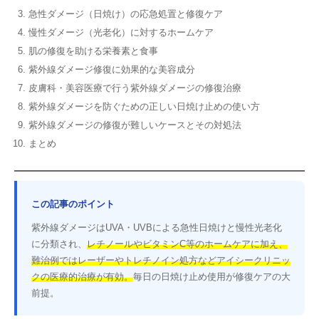
急性ダメージ（日焼け）の応急処置と修復ケア
慢性ダメージ（光老化）に対するホームケア
肌の修復を助ける栄養素と食事
紫外線ダメージ修復に効果的な美容成分
皮膚科・美容医療で行う紫外線ダメージの修復治療
紫外線ダメージを防ぐための正しい日焼け止めの使い方
紫外線ダメージの修復が難しいケースとその対処法
まとめ
この記事のポイント
紫外線ダメージはUVA・UVBによる急性日焼けと慢性光老化
に分類され、
レチノールやビタミンC等のホームケアに加え、
難治例ではレーザーやトレチノイン処方などアイシークリニッ
クの医療的治療が有効。
毎日の日焼け止め使用が修復ケアの大
前提。