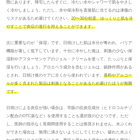
態にあります。帰宅したらすぐに、冷たい水やシャワーで肌をやさし
く冷やしましょう。ただし、氷や保冷剤を直接肌に当てるのは凍傷の
リスクがあるため避けてください。
20〜30分程度、ゆっくりと肌を冷
やすことで炎症の進行を抑えることができます。
次に重要なのが「保湿」です。日焼けした肌は水分が奪われ、バリア
機能が著しく低下しています。十分に冷やした後は、刺激の少ない保
湿剤やアフターサンケアのジェル・クリームを使って、たっぷりと保
湿を行いましょう。アロエベラ成分を含むジェルは、鎮静作用がある
とされ、日焼け後のケアに古くから使われています。
香料やアルコー
ルが多く含まれた製品は刺激となることがあるため避けたほうが無難
です。
日焼けによる炎症が強い場合は、市販の抗炎症成分（ヒドロコルチゾ
ン配合のOTC薬など）を使用することも選択肢のひとつです。ただ
し、医師の指示なく長期間使用することは推奨されません。水ぶくれ
ができた場合は、無理に潰さないようにしてください。破れた水ぶく