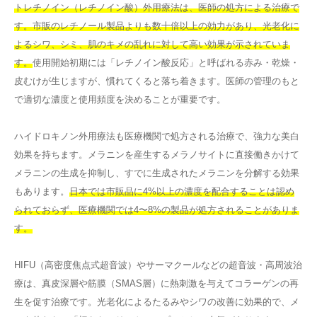
トレチノイン（レチノイン酸）外用療法は、医師の処方による治療で
す。市販のレチノール製品よりも数十倍以上の効力があり、光老化に
よるシワ、シミ、肌のキメの乱れに対して高い効果が示されていま
す。
使用開始初期には「レチノイン酸反応」と呼ばれる赤み・乾燥・
皮むけが生じますが、慣れてくると落ち着きます。医師の管理のもと
で適切な濃度と使用頻度を決めることが重要です。
ハイドロキノン外用療法も医療機関で処方される治療で、強力な美白
効果を持ちます。メラニンを産生するメラノサイトに直接働きかけて
メラニンの生成を抑制し、すでに生成されたメラニンを分解する効果
もあります。
日本では市販品に4%以上の濃度を配合することは認め
られておらず、医療機関では4〜8%の製品が処方されることがありま
す。
HIFU（高密度焦点式超音波）やサーマクールなどの超音波・高周波治
療は、真皮深層や筋膜（SMAS層）に熱刺激を与えてコラーゲンの再
生を促す治療です。光老化によるたるみやシワの改善に効果的で、メ