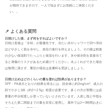
が期待できますので、一人で悩まずにお気軽にご来院くださ
い。」
📌 よくある質問
日焼けした後、まず何をすればよいですか？
日焼け直後は「冷却」が最優先です。冷たい水やシャワーで20〜30分
ほどやさしく肌を冷やし、炎症の進行を抑えましょう。その後は刺激
の少ない保湿剤でたっぷりと保湿を行います。氷や保冷剤を直接当て
ると凍傷のリスクがあるため避けてください。水ぶくれができた場合
は無理に潰さず、重症の場合は皮膚科を受診しましょう。
日焼け止めはどのくらいの量を塗れば効果がありますか？
SPF・PA表示どおりの効果を得るには、顔全体に約2mg/cm²、成人の
顔で小さじ1杯（約2〜2.5g）程度が必要です。多くの方が実際には必
要量の半分程度しか塗っていないとされています。人差し指と中指を
そろえた第二関節までの量を目安に使用し、屋外では2〜3時間おきに