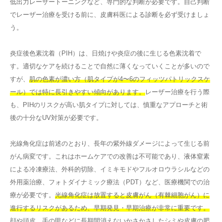
低出力レーザートーニングなど、専門的な判断が必要です。自己判断
でレーザー治療を受ける前に、皮膚科医による診断を必ず受けましょ
う。
炎症後色素沈着（PIH）は、日焼けや炎症の後に生じる色素沈着で
す。適切なケアを続けることで自然に薄くなっていくことが多いので
すが、
肌の色素が濃い方（肌タイプが4〜6のフィッツパトリックスケ
ール）では特に長引きやすい傾向があります。
レーザー治療を行う際
も、PIHのリスクが高い肌タイプに対しては、慎重なアプローチと術
後の十分なUV対策が必要です。
光線角化症は前述のとおり、長年の紫外線ダメージによって生じる前
がん病変です。これはホームケアでの改善は不可能であり、液体窒素
による冷凍療法、外科的切除、イミキモドやフルオロウラシルなどの
外用薬治療、フォトダイナミック療法（PDT）など、医療機関での治
療が必要です。
光線角化症は放置すると皮膚がん（有棘細胞がん）に
進行するリスクがあるため、早期発見・早期治療が非常に重要です。
顔や頭皮、手の甲などに長期間消えないかさかさしたシミや皮膚の肥