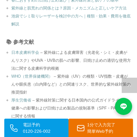
春におすすめの日焼け止め選び｜紫外線対策と肌ケアの基本
紫外線と肌荒れの関係とは？原因・メカニズムと正しいケア方法
池袋でシミ取りレーザーを検討中の方へ｜種類・効果・費用を徹底
解説
📚 参考文献
日本皮膚科学会
– 紫外線による皮膚障害（光老化・シミ・皮膚が
んリスク）やUVA・UVBの肌への影響、日焼け止めの適切な使用方
法に関する皮膚科学的根拠
WHO（世界保健機関）
– 紫外線（UV）の種類・UV指数・皮膚が
んや眼疾患（白内障など）との関連リスク、世界的な紫外線対策の
推奨指針
厚生労働省
– 紫外線対策に関する日本国内の公式ガイドライン・
健康への影響および日焼け止め製品の規制基準（SPF・PA表示）
に関する情報
電話予約
1分で入力完了
0120-226-002
簡単Web予約
監修者医師