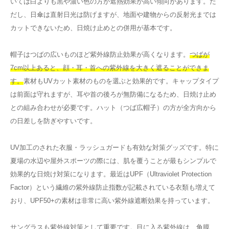
いては白よりも黒や濃い色の方が遮熱効果が高い傾向があります。た
だし、日傘は直射日光は防げますが、地面や建物からの反射光までは
カットできないため、日焼け止めとの併用が基本です。
帽子はつばの広いものほど紫外線防止効果が高くなります。
つばが
7cm以上あると、顔・耳・首への紫外線を大きく遮ることができま
す。
素材もUVカット素材のものを選ぶと効果的です。キャップタイプ
は前面は守れますが、耳や首の後ろが無防備になるため、日焼け止め
との組み合わせが必要です。ハット（つば広帽子）の方が全方向から
の日差しを防ぎやすいです。
UV加工のされた衣服・ラッシュガードも有効な対策グッズです。特に
夏場の水辺や屋外スポーツの際には、肌を覆うことが最もシンプルで
効果的な日焼け対策になります。最近はUPF（Ultraviolet Protection
Factor）という繊維の紫外線防止指数が記載されている衣類も増えて
おり、UPF50+の素材は非常に高い紫外線遮断効果を持っています。
サングラスも紫外線対策として重要です。目に入る紫外線は、角膜