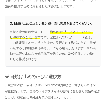
導体、ナイアシンアミドなど）を取り入れたケアや、クリニックでの
施術を検討するのに最も適した季節のひとつです。
Q. 日焼け止めの正しい量と塗り直し頻度を教えてください。
日焼け止めは顔全体に対して
約500円玉大（約2ml）をたっぷ
り塗布することが基本
です。記載されているSPF・PA値は、
この規定量を均一に塗った場合に発揮される数値のため、量が
不足すると防御効果は半分以下になる場合があります。屋外活
動中は汗や水による効果低下を防ぐため、2〜3時間ごとの塗り
直しが推奨されます。
💡 日焼け止めの正しい選び方
日焼け止めは、成分・剤形・SPF/PAの数値など、選び方のポイント
が複数あります。自分のライフスタイルや肌質に合わせた製品を選ぶ
ことが、継続的な紫外線対策の基本となります。