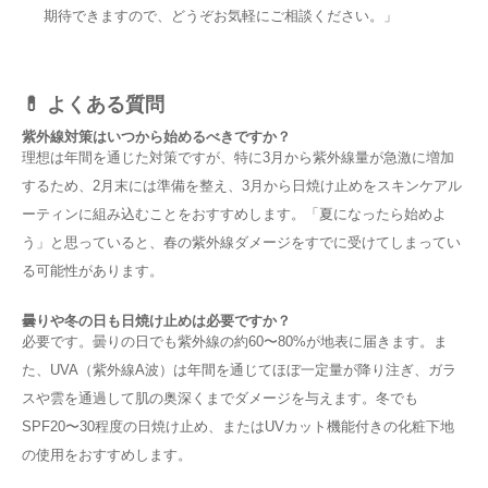
期待できますので、どうぞお気軽にご相談ください。」
💊 よくある質問
紫外線対策はいつから始めるべきですか？
理想は年間を通じた対策ですが、特に3月から紫外線量が急激に増加
するため、2月末には準備を整え、3月から日焼け止めをスキンケアル
ーティンに組み込むことをおすすめします。「夏になったら始めよ
う」と思っていると、春の紫外線ダメージをすでに受けてしまってい
る可能性があります。
曇りや冬の日も日焼け止めは必要ですか？
必要です。曇りの日でも紫外線の約60〜80%が地表に届きます。ま
た、UVA（紫外線A波）は年間を通じてほぼ一定量が降り注ぎ、ガラ
スや雲を通過して肌の奥深くまでダメージを与えます。冬でも
SPF20〜30程度の日焼け止め、またはUVカット機能付きの化粧下地
の使用をおすすめします。