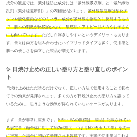
成分の観点では、紫外線防止成分には「紫外線吸収剤」と「紫外線散
乱剤（紫外線遮断剤）」の2種類があります。
紫外線散乱剤は酸化チ
タンや酸化亜鉛などのミネラル成分が紫外線を物理的に反射するもの
で、肌への刺激が比較的少なく、敏感肌・アトピー肌の方やお子さん
にも向いています。
ただし白浮きしやすいというデメリットもありま
す。最近は両方を組み合わせたハイブリッドタイプも多く、使用感と
肌への優しさを両立した製品が増えています。
✨ 日焼け止めの正しい塗り方と塗り直しのポイン
ト
日焼け止めはただ塗るだけでなく、正しい方法で使用することで初め
てその効果が発揮されます。多くの方が日焼け止めの塗り方を誤って
いるために、思うような効果が得られていないケースがあります。
まず、量が非常に重要です。
SPF・PAの数値は、製品に記載されてい
る規定量（顔全体に対して約2ml程度、つまり500円玉大の量）を均一
に塗布した場合に初めて発揮される数値
です。実際の使用量はこれよ