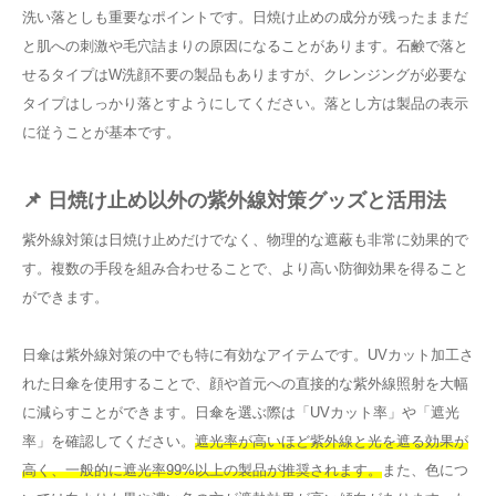
洗い落としも重要なポイントです。日焼け止めの成分が残ったままだ
と肌への刺激や毛穴詰まりの原因になることがあります。石鹸で落と
せるタイプはW洗顔不要の製品もありますが、クレンジングが必要な
タイプはしっかり落とすようにしてください。落とし方は製品の表示
に従うことが基本です。
📌 日焼け止め以外の紫外線対策グッズと活用法
紫外線対策は日焼け止めだけでなく、物理的な遮蔽も非常に効果的で
す。複数の手段を組み合わせることで、より高い防御効果を得ること
ができます。
日傘は紫外線対策の中でも特に有効なアイテムです。UVカット加工さ
れた日傘を使用することで、顔や首元への直接的な紫外線照射を大幅
に減らすことができます。日傘を選ぶ際は「UVカット率」や「遮光
率」を確認してください。
遮光率が高いほど紫外線と光を遮る効果が
高く、一般的に遮光率99%以上の製品が推奨されます。
また、色につ