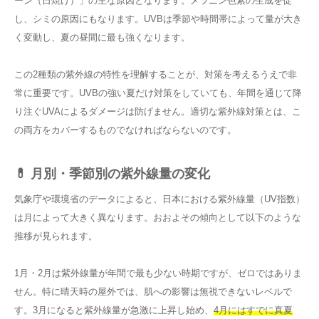
ーン（日焼け）」の主な原因となります。メラニン色素の生成を促
し、シミの原因にもなります。UVBは季節や時間帯によって量が大き
く変動し、夏の昼間に最も強くなります。
この2種類の紫外線の特性を理解することが、対策を考えるうえで非
常に重要です。UVBの強い夏だけ対策をしていても、年間を通じて降
り注ぐUVAによるダメージは防げません。適切な紫外線対策とは、こ
の両方をカバーするものでなければならないのです。
💊 月別・季節別の紫外線量の変化
気象庁や環境省のデータによると、日本における紫外線量（UV指数）
は月によって大きく異なります。おおよその傾向として以下のような
推移が見られます。
1月・2月は紫外線量が年間で最も少ない時期ですが、ゼロではありま
せん。特に晴天時の屋外では、肌への影響は無視できないレベルで
す。3月になると紫外線量が急激に上昇し始め、
4月にはすでに真夏