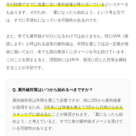
月の段階ですでに真夏に近い紫外線量が降り注いでいる
というデータ
もあります。そのため、「夏になったら始めよう」という考え方で
は、すでに手遅れになっている可能性があるのです。
また、冬でも紫外線がゼロになるわけではありません。特にUVA（後
述します）と呼ばれる波長の紫外線は、年間を通じてほぼ一定量が地
表に届いており、冬でも肌の奥深くにダメージを与え続けています。
このことを踏まえると、理想的には1年中、状況に応じた対策を継続
することが大切です。
Q. 紫外線対策はいつから始めるべきですか？
紫外線対策は年間を通じて必要ですが、特に3月から紫外線量
が急増するため、
2月末には準備を整えて3月から日焼け止めを
スキンケアに組み込む
ことが推奨されます。「夏になったら始
めよう」と考えていると、すでに春の紫外線ダメージを受けて
いる可能性があります。