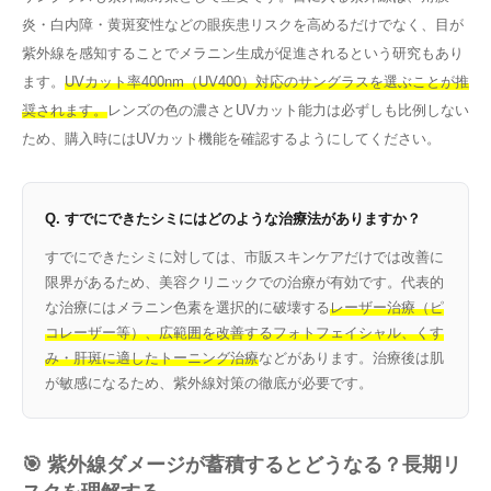
炎・白内障・黄斑変性などの眼疾患リスクを高めるだけでなく、目が
紫外線を感知することでメラニン生成が促進されるという研究もあり
ます。
UVカット率400nm（UV400）対応のサングラスを選ぶことが推
奨されます。
レンズの色の濃さとUVカット能力は必ずしも比例しない
ため、購入時にはUVカット機能を確認するようにしてください。
Q. すでにできたシミにはどのような治療法がありますか？
すでにできたシミに対しては、市販スキンケアだけでは改善に
限界があるため、美容クリニックでの治療が有効です。代表的
な治療にはメラニン色素を選択的に破壊する
レーザー治療（ピ
コレーザー等）、広範囲を改善するフォトフェイシャル、くす
み・肝斑に適したトーニング治療
などがあります。治療後は肌
が敏感になるため、紫外線対策の徹底が必要です。
🎯 紫外線ダメージが蓄積するとどうなる？長期リ