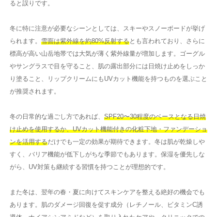
ると誤りです。
冬に特に注意が必要なシーンとしては、スキーやスノーボードが挙げ
られます。
雪面は紫外線を約80%反射する
とも言われており、さらに
標高が高い山岳地帯では大気が薄く紫外線量が増加します。ゴーグル
やサングラスで目を守ること、肌の露出部分には日焼け止めをしっか
り塗ること、リップクリームにもUVカット機能を持つものを選ぶこと
が推奨されます。
冬の日常的な過ごし方であれば、
SPF20〜30程度のベースとなる日焼
け止めを使用するか、UVカット機能付きの化粧下地・ファンデーショ
ンを活用する
だけでも一定の効果が期待できます。冬は肌が乾燥しや
すく、バリア機能が低下しがちな季節でもあります。保湿を優先しな
がら、UV対策も継続する習慣を持つことが理想的です。
また冬は、翌年の春・夏に向けてスキンケアを整える絶好の機会でも
あります。肌のダメージ回復を促す成分（レチノール、ビタミンC誘