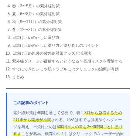
春（3〜5月）の紫外線対策
夏（6〜8月）の紫外線対策
秋（9〜11月）の紫外線対策
冬（12〜2月）の紫外線対策
日焼け止めの正しい選び方
日焼け止めの正しい塗り方と塗り直しのポイント
日焼け止め以外の紫外線対策グッズと活用法
紫外線ダメージが蓄積するとどうなる？長期リスクを理解する
すでにできたシミや肌トラブルにはクリニックの治療が有効
まとめ
この記事のポイント
紫外線対策は年間を通じて必要で、特に
3月から急増するため
2月末から開始が推奨
される。UVAは冬でも肌奥深くへダメー
ジを与え、日焼け止めは
500円玉大の量を2〜3時間ごとに塗り
直す
ことが基本。既存のシミにはクリニックでのレーザー治療