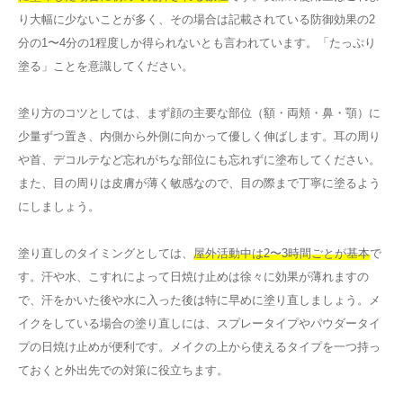
り大幅に少ないことが多く、その場合は記載されている防御効果の2
分の1〜4分の1程度しか得られないとも言われています。「たっぷり
塗る」ことを意識してください。
塗り方のコツとしては、まず顔の主要な部位（額・両頬・鼻・顎）に
少量ずつ置き、内側から外側に向かって優しく伸ばします。耳の周り
や首、デコルテなど忘れがちな部位にも忘れずに塗布してください。
また、目の周りは皮膚が薄く敏感なので、目の際まで丁寧に塗るよう
にしましょう。
塗り直しのタイミングとしては、
屋外活動中は2〜3時間ごとが基本
で
す。汗や水、こすれによって日焼け止めは徐々に効果が薄れますの
で、汗をかいた後や水に入った後は特に早めに塗り直しましょう。メ
イクをしている場合の塗り直しには、スプレータイプやパウダータイ
プの日焼け止めが便利です。メイクの上から使えるタイプを一つ持っ
ておくと外出先での対策に役立ちます。