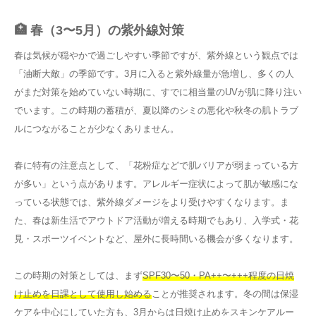
🏥 春（3〜5月）の紫外線対策
春は気候が穏やかで過ごしやすい季節ですが、紫外線という観点では
「油断大敵」の季節です。3月に入ると紫外線量が急増し、多くの人
がまだ対策を始めていない時期に、すでに相当量のUVが肌に降り注い
でいます。この時期の蓄積が、夏以降のシミの悪化や秋冬の肌トラブ
ルにつながることが少なくありません。
春に特有の注意点として、「花粉症などで肌バリアが弱まっている方
が多い」という点があります。アレルギー症状によって肌が敏感にな
っている状態では、紫外線ダメージをより受けやすくなります。ま
た、春は新生活でアウトドア活動が増える時期でもあり、入学式・花
見・スポーツイベントなど、屋外に長時間いる機会が多くなります。
この時期の対策としては、まず
SPF30〜50・PA++〜+++程度の日焼
け止めを日課として使用し始める
ことが推奨されます。冬の間は保湿
ケアを中心にしていた方も、3月からは日焼け止めをスキンケアルー