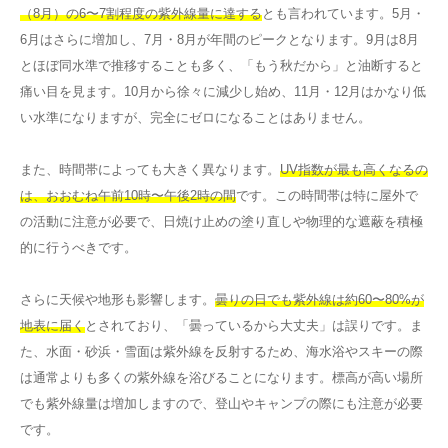
（8月）の6〜7割程度の紫外線量に達する
とも言われています。5月・
6月はさらに増加し、7月・8月が年間のピークとなります。9月は8月
とほぼ同水準で推移することも多く、「もう秋だから」と油断すると
痛い目を見ます。10月から徐々に減少し始め、11月・12月はかなり低
い水準になりますが、完全にゼロになることはありません。
また、時間帯によっても大きく異なります。
UV指数が最も高くなるの
は、おおむね午前10時〜午後2時の間
です。この時間帯は特に屋外で
の活動に注意が必要で、日焼け止めの塗り直しや物理的な遮蔽を積極
的に行うべきです。
さらに天候や地形も影響します。
曇りの日でも紫外線は約60〜80%が
地表に届く
とされており、「曇っているから大丈夫」は誤りです。ま
た、水面・砂浜・雪面は紫外線を反射するため、海水浴やスキーの際
は通常よりも多くの紫外線を浴びることになります。標高が高い場所
でも紫外線量は増加しますので、登山やキャンプの際にも注意が必要
です。