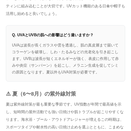
ティンに組み込むことが大切です。UVカット機能のある日傘や帽子も
活用し始めると良いでしょう。
Q. UVAとUVBの肌への影響はどう違いますか？
UVAは波長が長くガラスや雲を透過し、肌の真皮層まで届いて
コラーゲンを破壊し、しわ・たるみなどの光老化を引き起こし
ます。UVBは波長が短くエネルギーが強く、表皮に作用して赤
みや炎症（サンバーン）を起こし、メラニン生成を促してシミ
の原因となります。夏以外もUVA対策が必要です。
⚠️ 夏（6〜8月）の紫外線対策
夏は紫外線対策が最も重要な季節です。UV指数が年間で最高値を示
し、短時間の屋外活動でも強い日焼けや肌トラブルが起こりやすくな
ります。海水浴・プール・アウトドアレジャーが増えるこの時期は、
スポーツタイプや耐水性の高い日焼け止めを選ぶとともに、こまめな