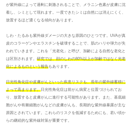
が紫外線によって過剰に刺激されることで、メラニン色素が皮膚に沈
着し、シミとして現れます。一度できたシミは自然には消えにくく、
放置するほど濃くなる傾向があります。
しわ・たるみも紫外線ダメージの大きな原因のひとつです。UVAが真
皮のコラーゲンやエラスチンを破壊することで、肌のハリや弾力が失
われていきます。これを「光老化」と呼び、加齢による自然な老化と
は区別されます。
研究では、顔のしわの80%以上が加齢ではなく光老
化によるものという報告
もあります。
日光性角化症や皮膚がんといった疾患リスクも、長年の紫外線蓄積に
よって高まります。
日光性角化症は前がん病変と位置づけられてお
り、放置すると皮膚がんに進行する可能性があります。また、基底細
胞がんや有棘細胞がんなどの皮膚がんも、長期的な紫外線暴露が主な
原因とされています。これらのリスクを低減するためにも、若い頃か
らの継続的な紫外線対策が重要です。