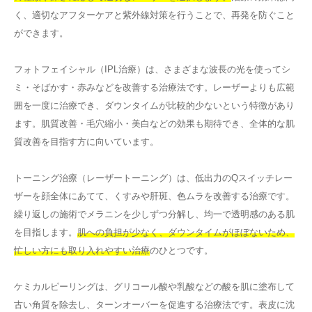
く、適切なアフターケアと紫外線対策を行うことで、再発を防ぐこと
ができます。
フォトフェイシャル（IPL治療）は、さまざまな波長の光を使ってシ
ミ・そばかす・赤みなどを改善する治療法です。レーザーよりも広範
囲を一度に治療でき、ダウンタイムが比較的少ないという特徴があり
ます。肌質改善・毛穴縮小・美白などの効果も期待でき、全体的な肌
質改善を目指す方に向いています。
トーニング治療（レーザートーニング）は、低出力のQスイッチレー
ザーを顔全体にあてて、くすみや肝斑、色ムラを改善する治療です。
繰り返しの施術でメラニンを少しずつ分解し、均一で透明感のある肌
を目指します。
肌への負担が少なく、ダウンタイムがほぼないため、
忙しい方にも取り入れやすい治療
のひとつです。
ケミカルピーリングは、グリコール酸や乳酸などの酸を肌に塗布して
古い角質を除去し、ターンオーバーを促進する治療法です。表皮に沈