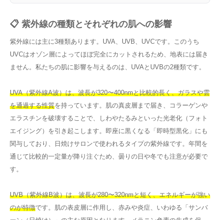
📋 紫外線の種類とそれぞれの肌への影響
紫外線には主に3種類あります。UVA、UVB、UVCです。このうち
UVCはオゾン層によってほぼ完全にカットされるため、地表には届き
ません。私たちの肌に影響を与えるのは、UVAとUVBの2種類です。
UVA（紫外線A波）は、波長が320〜400nmと比較的長く、ガラスや雲
を通過する性質
を持っています。肌の真皮層まで届き、コラーゲンや
エラスチンを破壊することで、しわやたるみといった光老化（フォト
エイジング）を引き起こします。即座に黒くなる「即時型黒化」にも
関与しており、日焼けサロンで使われるタイプの紫外線です。年間を
通じて比較的一定量が降り注ぐため、曇りの日や冬でも注意が必要で
す。
UVB（紫外線B波）は、波長が280〜320nmと短く、エネルギーが強い
のが特徴
です。肌の表皮層に作用し、赤みや炎症、いわゆる「サンバ