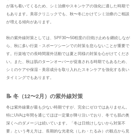
が落ち着いてくるため、シミ治療やスキンケアの強化に適した時期で
もあります。美容クリニックでも、秋〜冬にかけてシミ治療のご相談
が増える傾向があります。
秋の紫外線対策としては、SPF30〜50程度の日焼け止めを継続しなが
ら、秋に多い行楽・スポーツシーンでの対策を怠らないことが重要で
す。行楽地での長時間屋外活動では夏と同様の対策を心がけてくださ
い。また、秋は肌のターンオーバーが促進される時期でもあるため、
シミのケアや保湿・美容成分を取り入れたスキンケアを強化する良い
タイミングでもあります。
📝 冬（12〜2月）の紫外線対策
冬は紫外線量が最も少ない時期ですが、完全にゼロではありません。
特にUVAは年間を通じてほぼ一定量が降り注いでおり、冬でも肌の奥
深くへのダメージは続いています。「冬は日焼けしないから対策不
要」という考え方は、長期的な光老化（しわ・たるみ）の観点から見