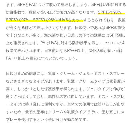
まず、SPFとPAについて改めて整理しましょう。SPFはUVBに対する
防御指数で、数値が高いほど防御力が高くなります。
SPF15で93%、
SPF30で97%、SPF50で98%のUVBをカット
するとされており、数値
が高くなるほどの差は小さくなります。日常使いであればSPF30前後
で十分なことが多く、海水浴や強い日差しの下での活動にはSPF50以
上が推奨されます。PAはUVAに対する防御効果を示し、+〜++++の4
段階で表示されます。日常使いならPA++以上、屋外活動が多い日は
PA+++以上を目安にすると良いでしょう。
日焼け止めの剤形には、乳液・クリーム・ジェル・ミスト・スプレー
などさまざまなタイプがあります。乳液・クリームタイプは密着度が
高く、しっかりとした保護効果が得られます。ジェルタイプは伸びが
良くさっぱりしており、脂性肌の方に向いています。ミスト・スプレ
ータイプは塗り直しに便利ですが、単体での使用では塗りムラが出や
すいため、最初の塗布はクリームや乳液タイプで行い、塗り直しにス
プレーを使用するという使い分けが効果的です。