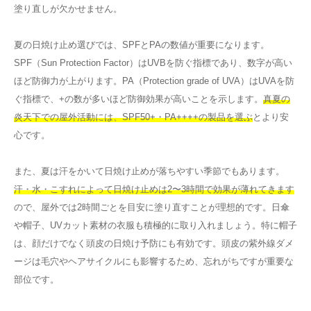
塗り直しが欠かせません。
夏の日焼け止め選びでは、SPFとPAの数値が重要になります。
SPF（Sun Protection Factor）はUVBを防ぐ指標であり、数字が高い
ほど防御力が上がります。PA（Protection grade of UVA）はUVAを防
ぐ指標で、+の数が多いほど防御効果が高いことを示します。
真夏の
炎天下での屋外活動には、SPF50+・PA++++の製品を選ぶ
とより安
心です。
また、夏は汗をかいて日焼け止めが落ちやすい季節でもあります。
汗・水・こすれによって日焼け止めは2〜3時間で効果が薄れてきます
ので、屋外では2時間ごとを目安に塗り直すことが理想的です。日傘
や帽子、UVカット素材の衣服も積極的に取り入れましょう。特に帽子
は、顔だけでなく頭皮の日焼け予防にも有効です。頭皮の紫外線ダメ
ージは毛穴やヘアサイクルにも影響するため、忘れがちですが重要な
部位です。