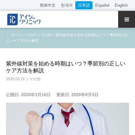
简体中文
한국어
日本語
Español
English
クリニック紹介
ホーム
»
ブログ
»
その他
»
紫外線対策を始める時期はいつ？季節別の正
しいケア方法を解説
診療内容
院長・医師の紹介
紫外線対策を始める時期はいつ？季節別の正しい
ケア方法を解説
WEB予約
2026.03.16
その他
料金表
公開日: 2026年3月16日
更新日: 2026年8月3日
アクセス
採用情報