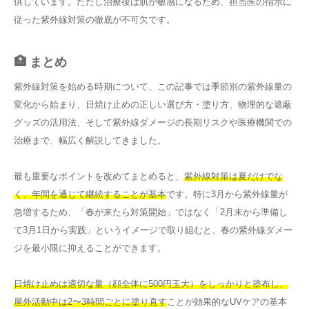
供しています。ただし治療後は肌が敏感になるため、担当医の指示に
従った紫外線対策の徹底が不可欠です。
🏥 まとめ
紫外線対策を始める時期について、この記事では季節別の紫外線量の
変化から始まり、日焼け止めの正しい選び方・塗り方、物理的な遮蔽
グッズの活用法、そして紫外線ダメージの長期リスクや医療機関での
治療まで、幅広く解説してきました。
最も重要なポイントを改めてまとめると、
紫外線対策は夏だけでな
く、年間を通じて継続することが基本
です。特に3月から紫外線量が
急増するため、「春が来たら対策開始」ではなく「2月末から準備し
て3月1日から実践」というイメージで取り組むと、春の紫外線ダメー
ジを最小限に抑えることができます。
日焼け止めは適切な量（顔全体に500円玉大）をしっかりと塗布し、
屋外活動中は2〜3時間ごとに塗り直す
ことが効果的なUVケアの基本