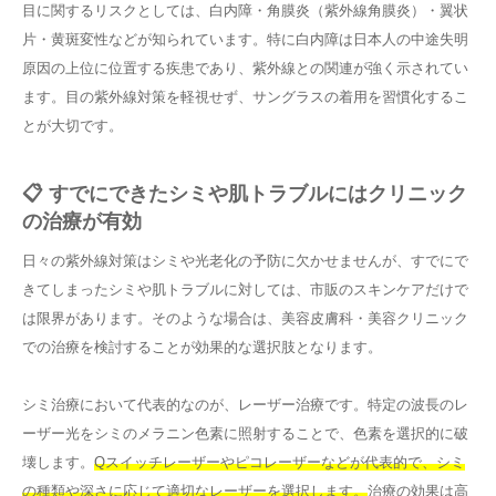
目に関するリスクとしては、白内障・角膜炎（紫外線角膜炎）・翼状
片・黄斑変性などが知られています。特に白内障は日本人の中途失明
原因の上位に位置する疾患であり、紫外線との関連が強く示されてい
ます。目の紫外線対策を軽視せず、サングラスの着用を習慣化するこ
とが大切です。
📋 すでにできたシミや肌トラブルにはクリニック
の治療が有効
日々の紫外線対策はシミや光老化の予防に欠かせませんが、すでにで
きてしまったシミや肌トラブルに対しては、市販のスキンケアだけで
は限界があります。そのような場合は、美容皮膚科・美容クリニック
での治療を検討することが効果的な選択肢となります。
シミ治療において代表的なのが、レーザー治療です。特定の波長のレ
ーザー光をシミのメラニン色素に照射することで、色素を選択的に破
壊します。
Qスイッチレーザーやピコレーザーなどが代表的で、シミ
の種類や深さに応じて適切なレーザーを選択します。
治療の効果は高