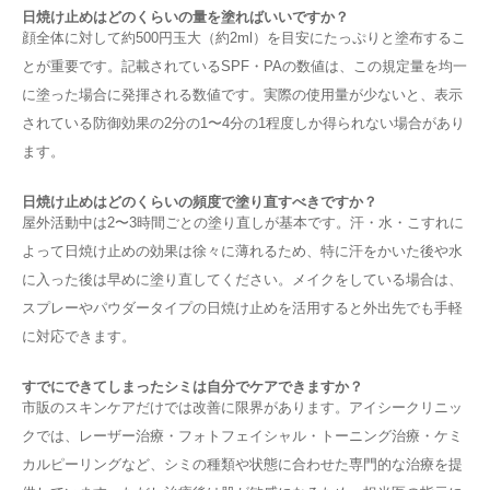
日焼け止めはどのくらいの量を塗ればいいですか？
顔全体に対して約500円玉大（約2ml）を目安にたっぷりと塗布するこ
とが重要です。記載されているSPF・PAの数値は、この規定量を均一
に塗った場合に発揮される数値です。実際の使用量が少ないと、表示
されている防御効果の2分の1〜4分の1程度しか得られない場合があり
ます。
日焼け止めはどのくらいの頻度で塗り直すべきですか？
屋外活動中は2〜3時間ごとの塗り直しが基本です。汗・水・こすれに
よって日焼け止めの効果は徐々に薄れるため、特に汗をかいた後や水
に入った後は早めに塗り直してください。メイクをしている場合は、
スプレーやパウダータイプの日焼け止めを活用すると外出先でも手軽
に対応できます。
すでにできてしまったシミは自分でケアできますか？
市販のスキンケアだけでは改善に限界があります。アイシークリニッ
クでは、レーザー治療・フォトフェイシャル・トーニング治療・ケミ
カルピーリングなど、シミの種類や状態に合わせた専門的な治療を提