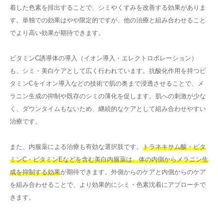
着した色素を排出することで、シミやくすみを改善する効果がありま
す。単独での効果はやや限定的ですが、他の治療と組み合わせること
でより高い効果が期待できます。
ビタミンC誘導体の導入（イオン導入・エレクトロポレーション）
も、シミ・美白ケアとして広く行われています。抗酸化作用を持つビ
タミンCをイオン導入などの技術で肌の奥まで浸透させることで、メ
ラニン生成の抑制や既存のシミの薄化を促します。肌への刺激が少な
く、ダウンタイムもないため、継続的なケアとして組み合わせやすい
治療です。
また、内服薬による治療も有効な選択肢です。
トラネキサム酸・ビタ
ミンC・ビタミンEなどを含む美白内服薬は、体の内側からメラニン生
成を抑制する効果
が期待できます。外側からのケアと内側からのケア
を組み合わせることで、より効果的にシミ・色素沈着にアプローチで
きます。