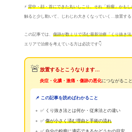
⚡
背中・顔・首にできた丸いしこり、それ「粉瘤」かもし
触ると少し動いて、じわじわ大きくなっていく…放置する
この記事では、
傷跡が数ミリで済む最新治療「くり抜き法
エリアで治療を考えている方は必読です👇
🚨
放置するとこうなります…
炎症・化膿・激痛・傷跡の悪化
につながるこ
📌 この記事を読めばわかること
✅ くり抜き法とは何か・従来法との違い
✅
傷が小さく済む理由と手術の流れ
✅ 自分の粉瘤に適応できるかどうかの目安