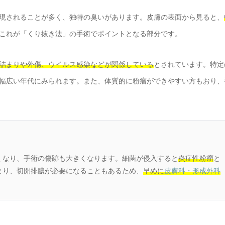
現されることが多く、独特の臭いがあります。皮膚の表面から見ると、
これが「くり抜き法」の手術でポイントとなる部分です。
詰まりや外傷、ウイルス感染などが関係している
とされています。特定
幅広い年代にみられます。また、体質的に粉瘤ができやすい方もおり、
くなり、手術の傷跡も大きくなります。細菌が侵入すると
炎症性粉瘤
と
まり、切開排膿が必要になることもあるため、
早めに
皮膚科・形成外科