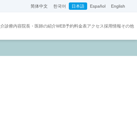
简体中文
한국어
日本語
Español
English
紹介
診療内容
院長・医師の紹介
WEB予約
料金表
アクセス
採用情報
その他