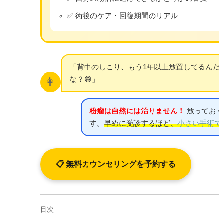
✅ 術後のケア・回復期間のリアル
「背中のしこり、もう1年以上放置してるん
な？😅」
👩
粉瘤は自然には治りません！
放ってお
す。
早めに受診するほど、
小さい手術
📋 無料カウンセリングを予約する
目次