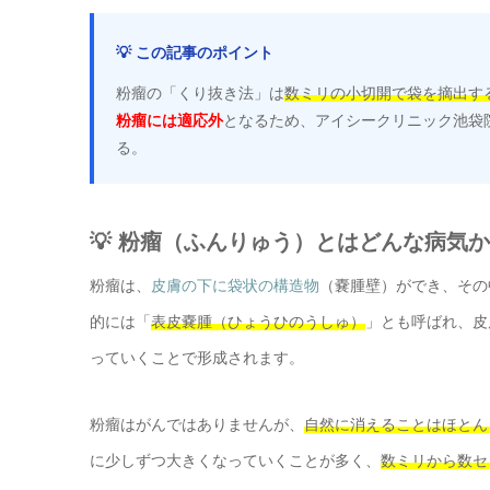
💡 この記事のポイント
粉瘤の「くり抜き法」は
数ミリの小切開で袋を摘出す
粉瘤には適応外
となるため、アイシークリニック池袋
る。
💡 粉瘤（ふんりゅう）とはどんな病気か
粉瘤は、
皮膚の下に袋状の構造物
（嚢腫壁）ができ、その
的には「
表皮嚢腫（ひょうひのうしゅ）
」とも呼ばれ、皮
っていくことで形成されます。
粉瘤はがんではありませんが、
自然に消えることはほとん
に少しずつ大きくなっていくことが多く、
数ミリから数セ