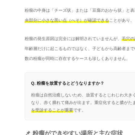
粉瘤の中身は「チーズ状」または「豆腐のおから状」と表
央部分に小さな黒い点（へそ）が確認できる
ことがあり、
粉瘤の発生原因は完全には解明されていませんが、
毛穴の
年齢層だけに起こるものではなく、子どもから高齢者まで
数の粉瘤が同時に存在するケースも珍しくありません。
Q. 粉瘤を放置するとどうなりますか？
粉瘤は自然治癒しないため、放置するとじわじわ大き
なり、赤く腫れて痛みが出ます。重症化すると膿がた
を受診することが重要
です。
📌 粉瘤ができやすい場所と主な症状