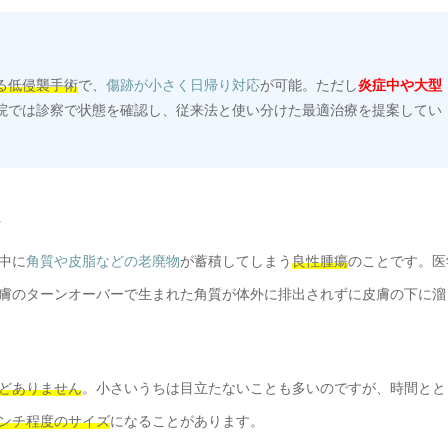
る低侵襲手術
で、
傷跡が小さく日帰り対応
が可能。ただし
炎症中や大型
院では診察で状態を確認し、従来法と使い分けた最適治療を提案してい
中に
角質や皮脂などの老廃物
が蓄積してしまう
良性腫瘍
のことです。医
膚のターンオーバーで生まれた角質が体外に排出されずに皮膚の下に溜
どありません
。小さいうちは目立たないことも多いのですが、時間とと
ンチ程度のサイズ
になることがあります。