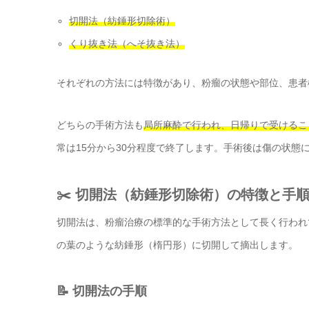
切開法（紡錘形切除術）
くり抜き法（へそ抜き法）
それぞれの方法には特徴があり、粉瘤の状態や部位、患者
どちらの手術方法も
局所麻酔で行われ、日帰りで受けるこ
常は15分から30分程度で終了します。手術後は傷の状態
✂️ 切開法（紡錘形切除術）の特徴と手
切開法は、粉瘤治療の標準的な手術方法として長く行われ
の葉のような紡錘形（楕円形）に切開して摘出します。
📝 切開法の手順