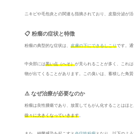
ニキビや毛包炎との関連も指摘されており、皮脂分泌が活
📋 粉瘤の症状と特徴
粉瘤の典型的な症状は、
皮膚の下にできるしこり
です。通
中央部には
黒い点（へそ）
が見られることが多く、これは
物が出てくることがあります。この臭いは、蓄積した角質
⚠️ なぜ治療が必要なのか
粉瘤は良性腫瘍であり、放置してもがん化することはほと
徐々に大きくなっていきます
。
また、細菌感染を起こすと
炎症性粉瘤
となり、以下のよう