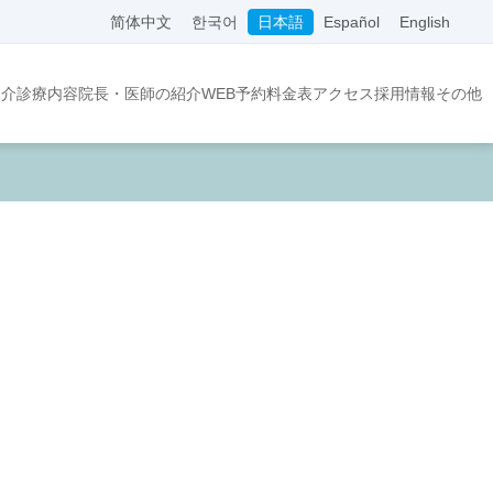
简体中文
한국어
日本語
Español
English
紹介
診療内容
院長・医師の紹介
WEB予約
料金表
アクセス
採用情報
その他