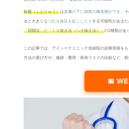
粉瘤（ふんりゅう）
は
皮膚の下に袋状の構造物ができ
、そ
ると大きくなったり
炎症を起こしたり
する可能性があるた
「切開法」と「くり抜き法（へそ抜き法）」
の2種類があ
この記事では、アイシークリニック池袋院の診療実績をも
方法の選び方や、傷跡・費用・再発リスクの比較など、粉
📅 