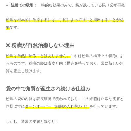
注射での吸引
：一時的な効果のみで、袋が残っている限り必ず再発
粉瘤を根本的に治療するには、手術によって袋ごと摘出することが必
要
です。
❌ 粉瘤が自然治癒しない理由
粉瘤は自然に治ることはありません。
これは粉瘤の構造上の特徴によ
るものです。粉瘤の袋は表皮と同じ構造を持っており、常に新しい角
質を産生し続けます。
袋の中で角質が産生され続ける仕組み
粉瘤の袋の内側は表皮細胞で覆われており、この細胞は正常な皮膚と
同様に常に
ターンオーバー（細胞の入れ替わり）
を行っています。
しかし、通常の皮膚と異なり：