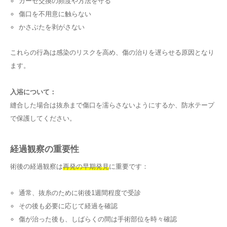
ガーゼ交換の頻度や方法を守る
傷口を不用意に触らない
かさぶたを剥がさない
これらの行為は感染のリスクを高め、傷の治りを遅らせる原因となり
ます。
入浴について：
縫合した場合は抜糸まで傷口を濡らさないようにするか、防水テープ
で保護してください。
経過観察の重要性
術後の経過観察は
再発の早期発見
に重要です：
通常、抜糸のために術後1週間程度で受診
その後も必要に応じて経過を確認
傷が治った後も、しばらくの間は手術部位を時々確認