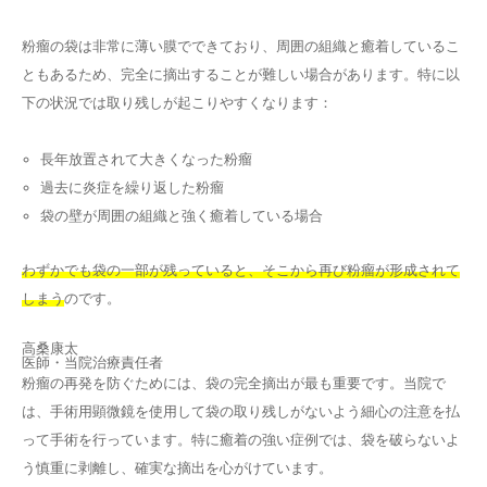
粉瘤の袋は非常に薄い膜でできており、周囲の組織と癒着しているこ
ともあるため、完全に摘出することが難しい場合があります。特に以
下の状況では取り残しが起こりやすくなります：
長年放置されて大きくなった粉瘤
過去に炎症を繰り返した粉瘤
袋の壁が周囲の組織と強く癒着している場合
わずかでも袋の一部が残っていると、そこから再び粉瘤が形成されて
しまう
のです。
高桑康太
医師・当院治療責任者
粉瘤の再発を防ぐためには、袋の完全摘出が最も重要です。当院で
は、手術用顕微鏡を使用して袋の取り残しがないよう細心の注意を払
って手術を行っています。特に癒着の強い症例では、袋を破らないよ
う慎重に剥離し、確実な摘出を心がけています。