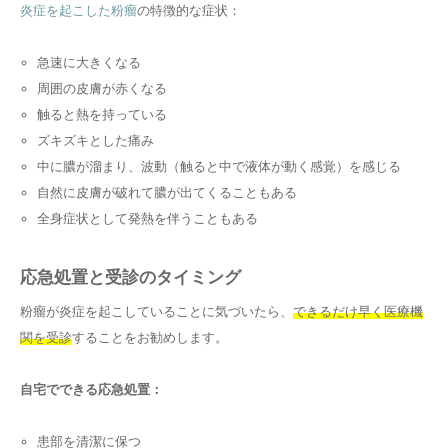
炎症を起こした粉瘤
の特徴的な症状：
急速に大きくなる
周囲の皮膚が赤くなる
触ると熱を持っている
ズキズキとした痛み
中に膿が溜まり、波動（触ると中で液体が動く感覚）を感じる
自然に皮膚が破れて膿が出てくることもある
全身症状として発熱を伴うこともある
応急処置と受診のタイミング
粉瘤が炎症を起こしていることに気づいたら、
できるだけ早く医療機
関を受診
することをお勧めします。
自宅でできる応急処置：
患部を清潔に保つ