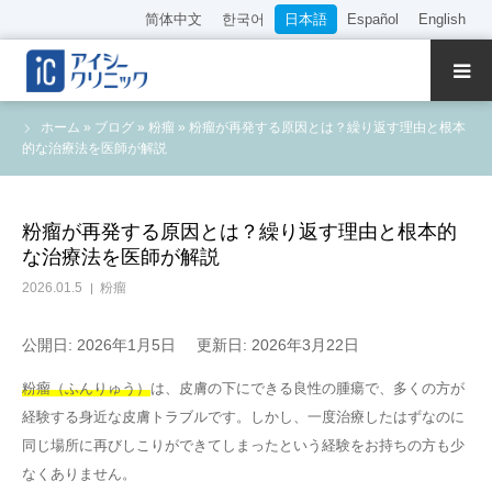
简体中文
한국어
日本語
Español
English
クリニック紹介
ホーム
»
ブログ
»
粉瘤
»
粉瘤が再発する原因とは？繰り返す理由と根本
的な治療法を医師が解説
診療内容
院長・医師の紹介
粉瘤が再発する原因とは？繰り返す理由と根本的
な治療法を医師が解説
WEB予約
2026.01.5
粉瘤
料金表
公開日: 2026年1月5日
更新日: 2026年3月22日
粉瘤（ふんりゅう）
は、皮膚の下にできる良性の腫瘍で、多くの方が
アクセス
経験する身近な皮膚トラブルです。しかし、一度治療したはずなのに
同じ場所に再びしこりができてしまったという経験をお持ちの方も少
採用情報
なくありません。