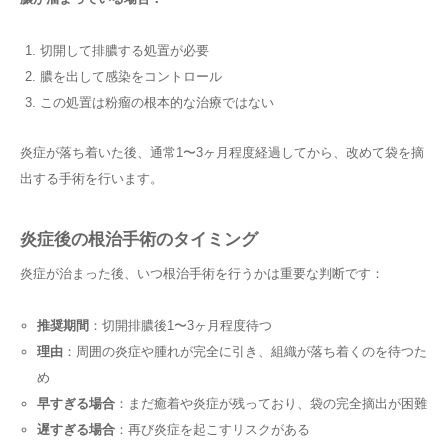
切開して排膿する処置が必要
膿を出して感染をコントロール
この処置は粉瘤の根本的な治療ではない
炎症が落ち着いた後、通常1〜3ヶ月程度経過してから、改めて袋を摘
出する手術を行います。
炎症後の根治手術のタイミング
炎症が治まった後、いつ根治手術を行うかは重要な判断です：
推奨期間
：切開排膿後1〜3ヶ月程度待つ
理由
：周囲の炎症や腫れが完全に引き、組織が落ち着くのを待つた
め
早すぎる場合
：まだ癒着や炎症が残っており、袋の完全摘出が困難
遅すぎる場合
：再び炎症を起こすリスクがある