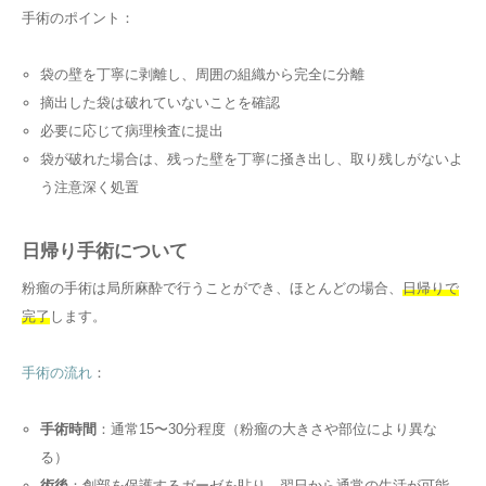
手術のポイント：
袋の壁を丁寧に剥離し、周囲の組織から完全に分離
摘出した袋は破れていないことを確認
必要に応じて病理検査に提出
袋が破れた場合は、残った壁を丁寧に掻き出し、取り残しがないよ
う注意深く処置
日帰り手術について
粉瘤の手術は局所麻酔で行うことができ、ほとんどの場合、
日帰りで
完了
します。
手術の流れ
：
手術時間
：通常15〜30分程度（粉瘤の大きさや部位により異な
る）
術後
：創部を保護するガーゼを貼り、翌日から通常の生活が可能