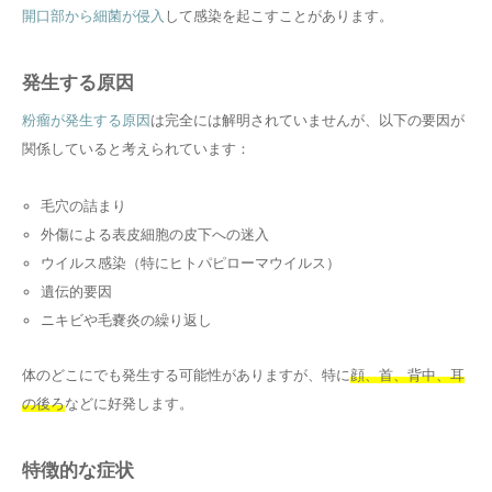
開口部から細菌が侵入
して感染を起こすことがあります。
発生する原因
粉瘤が発生する原因
は完全には解明されていませんが、以下の要因が
関係していると考えられています：
毛穴の詰まり
外傷による表皮細胞の皮下への迷入
ウイルス感染（特にヒトパピローマウイルス）
遺伝的要因
ニキビや毛嚢炎の繰り返し
体のどこにでも発生する可能性がありますが、特に
顔、首、背中、耳
の後ろ
などに好発します。
特徴的な症状