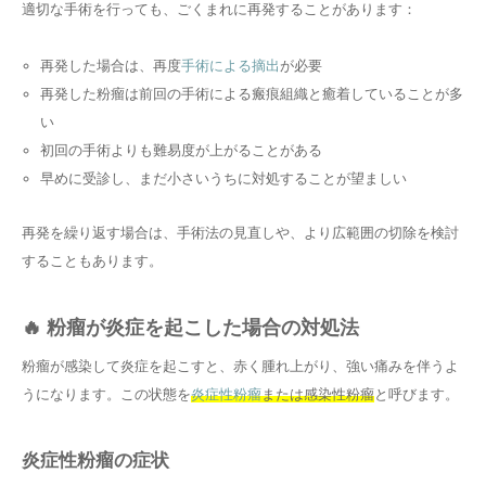
適切な手術を行っても、ごくまれに再発することがあります：
再発した場合は、再度
手術による摘出
が必要
再発した粉瘤は前回の手術による瘢痕組織と癒着していることが多
い
初回の手術よりも難易度が上がることがある
早めに受診し、まだ小さいうちに対処することが望ましい
再発を繰り返す場合は、手術法の見直しや、より広範囲の切除を検討
することもあります。
🔥 粉瘤が炎症を起こした場合の対処法
粉瘤が感染して炎症を起こすと、赤く腫れ上がり、強い痛みを伴うよ
うになります。この状態を
炎症性粉瘤
または感染性粉瘤
と呼びます。
炎症性粉瘤の症状