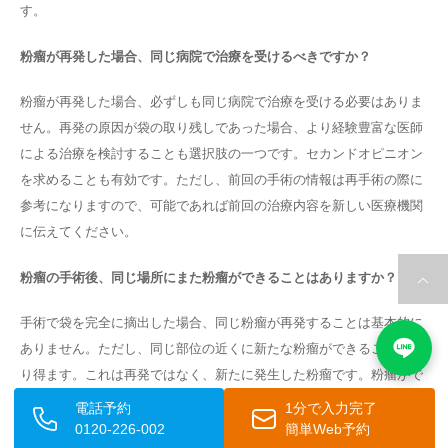
す。
粉瘤が再発した場合、同じ病院で治療を受けるべきですか？
粉瘤が再発した場合、必ずしも同じ病院で治療を受ける必要はありま
せん。再発の原因が袋の取り残しであった場合、より経験豊富な医師
による治療を検討することも選択肢の一つです。セカンドオピニオン
を求めることも有効です。ただし、前回の手術の情報は再手術の際に
参考になりますので、可能であれば前回の治療内容を新しい医療機関
に伝えてください。
粉瘤の手術後、同じ場所にまた粉瘤ができることはありますか？
手術で袋を完全に摘出した場合、同じ粉瘤が再発することは基本的に
ありません。ただし、同じ部位の近くに新たな粉瘤ができることはあ
り得ます。これは再発ではなく、新たに発生した粉瘤です。粉瘤がで
きやすい体質の方は、別の場所にも粉瘤ができることがありますの
電話予約
1分で入力完了
で、新しいしこりを見つけたら早めに医療機関を受診してください。
0120-226-002
簡単Web予約