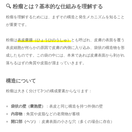
🔍 粉瘤とは？基本的な仕組みを理解する
粉瘤を理解するためには、まずその構造と発生メカニズムを知ること
が重要です。
粉瘤は
表皮嚢腫（ひょうひのうしゅ）
とも呼ばれ、皮膚の表面を覆う
表皮細胞が何らかの原因で皮膚の内側に入り込み、袋状の構造物を形
成したものです。この袋の中には、本来であれば皮膚表面から剥がれ
落ちるはずの角質や皮脂が溜まっていきます。
構造について
粉瘤は大きく分けて3つの構成要素からなります：
袋状の壁（嚢胞壁）
：表皮と同じ構造を持つ外側の壁
内容物
：角質や皮脂などの老廃物が蓄積
開口部（ヘソ）
：皮膚表面の小さな穴（多くの場合に存在）