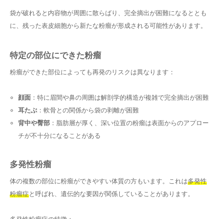
袋が破れると内容物が周囲に散らばり、完全摘出が困難になるととも
に、残った表皮細胞から新たな粉瘤が形成される可能性があります。
特定の部位にできた粉瘤
粉瘤ができた部位によっても再発のリスクは異なります：
顔面
：特に眉間や鼻の周囲は解剖学的構造が複雑で完全摘出が困難
耳たぶ
：軟骨との関係から袋の剥離が困難
背中や臀部
：脂肪層が厚く、深い位置の粉瘤は表面からのアプロー
チが不十分になることがある
多発性粉瘤
体の複数の部位に粉瘤ができやすい体質の方もいます。これは
多発性
粉瘤症
と呼ばれ、遺伝的な要因が関係していることがあります。