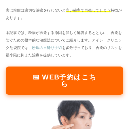
その他
実は粉瘤は適切な治療を行わないと
高い確率で再発してしまう
特徴が
あります。
言語
本記事では、粉瘤が再発する原因を詳しく解説するとともに、再発を
简体中文
한국어
日本語
Español
防ぐための根本的な治療法についてご紹介します。アイシークリニッ
English
ク池袋院では、
粉瘤の日帰り手術
を多数行っており、再発のリスクを
最小限に抑えた治療を提供しています。
📅 WEB予約はこち
ら