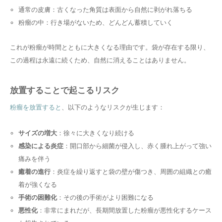
通常の皮膚：古くなった角質は表面から自然に剥がれ落ちる
粉瘤の中：行き場がないため、どんどん蓄積していく
これが粉瘤が時間とともに大きくなる理由です。袋が存在する限り、
この過程は永遠に続くため、自然に消えることはありません。
放置することで起こるリスク
粉瘤を放置すると
、以下のようなリスクが生じます：
サイズの増大
：徐々に大きくなり続ける
感染による炎症
：開口部から細菌が侵入し、赤く腫れ上がって強い
痛みを伴う
癒着の進行
：炎症を繰り返すと袋の壁が傷つき、周囲の組織との癒
着が強くなる
手術の困難化
：その後の手術がより困難になる
悪性化
：非常にまれだが、長期間放置した粉瘤が悪性化するケース