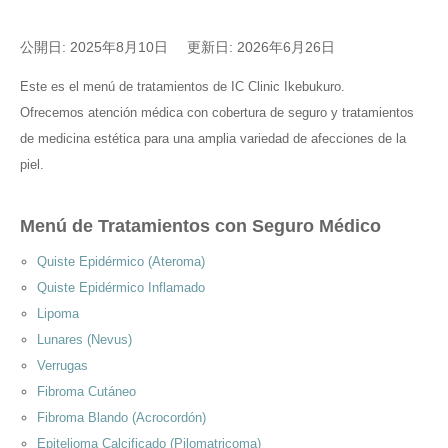
Idioma
公開日: 2025年8月10日
更新日: 2026年6月26日
简体中文
한국어
日本語
Español
Este es el menú de tratamientos de IC Clinic Ikebukuro.
English
Ofrecemos atención médica con cobertura de seguro y tratamientos
de medicina estética para una amplia variedad de afecciones de la
piel.
Menú de Tratamientos con Seguro Médico
Quiste Epidérmico (Ateroma)
Quiste Epidérmico Inflamado
Lipoma
Lunares (Nevus)
Verrugas
Fibroma Cutáneo
Fibroma Blando (Acrocordón)
Epitelioma Calcificado (Pilomatricoma)