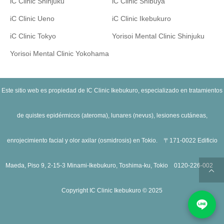
iC Clinic Shinjuku
iC Clinic Shibuya
iC Clinic Ueno
iC Clinic Ikebukuro
iC Clinic Tokyo
Yorisoi Mental Clinic Shinjuku
Yorisoi Mental Clinic Yokohama
Este sitio web es propiedad de IC Clinic Ikebukuro, especializado en tratamientos
de quistes epidérmicos (ateroma), lunares (nevus), lesiones cutáneas,
enrojecimiento facial y olor axilar (osmidrosis) en Tokio. 〒171-0022 Edificio
Maeda, Piso 9, 2-15-3 Minami-Ikebukuro, Toshima-ku, Tokio 0120-226-002
Copyright IC Clinic Ikebukuro © 2025