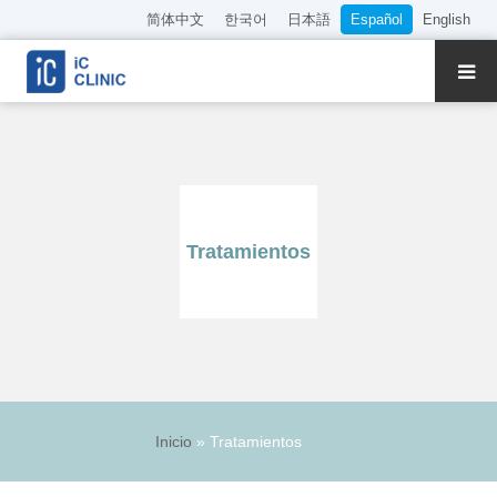
简体中文
한국어
日本語
Español
English
Sobre Nuestra Clínica
Tratamientos
Presentación del Director y Médicos
Tratamientos
Reserva Online
Precios
Acceso
Inicio
»
Tratamientos
Empleo