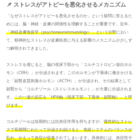
📌 ストレスがアトピーを悪化させるメカニズム
「なぜストレスがアトピーを悪化させるのか」という疑問に答えるた
めには、脳・神経・皮膚の関係性を理解することが重要です。近年、
「神経皮膚免疫学（psychoneuroimmunology）」という分野
におい
て、精神的なストレスが皮膚疾患に与える影響のメカニズムが少しず
つ解明されてきました。
ストレスを感じると、脳の視床下部から「コルチコトロピン放出ホル
モン（CRH）」が分泌されます。このホルモンが下垂体に働きかける
と「副腎皮質刺激ホルモン（ACTH）」が分泌され、その結果として
副腎から「コルチゾール（ストレスホルモン）」が大量に分泌されま
す。
この一連の反応を「HPA軸（視床下部－下垂体－副腎軸）」と呼
びます。
コルチゾールは短期的には抗炎症作用を持ちますが、
慢性的なストレ
スで長期間にわたって分泌され続けると、免疫システムのバランスが
乱れ、かえって炎症が促進
されてしまいます。具体的には、炎症性サ