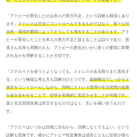
「アトピーが悪化したのは本人の努力不足」という誤解も根強くあり
ます。
ストレスは完全にコントロールできるものではなく、様々な社
会的・環境的要因によってどうしても増大することがあります。
アト
ピーが悪化したことを本人の努力不足と捉えることは誤りであり、患
者さん自身も周囲の人も、アトピーの悪化がいかに多くの要因に影響
されるかを理解することが大切です。
「ステロイドを使うとよくなっても、ストレスがある限りまた悪化す
る」という極端な考え方も誤解のひとつです。
薬物療法でしっかりと
炎症をコントロールしながら、同時にストレス管理や生活習慣の改善
を組み合わせることで、症状を長期的に安定させることが可能です。
薬と生活習慣改善は対立するものではなく、互いを補い合うもので
す。
「アトピーはいつかは自然に治るから、治療しなくてもよい」という
誤解も危険です。確かにアトピー性皮膚炎は成長とともに症状が落ち