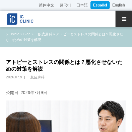
简体中文
한국어
日本語
Español
English
Sobre Nuestra Clínica
Inicio
»
Blog
»
一般皮膚科
»
アトピーとストレスの関係とは？悪化させ
ないための対策を解説
Tratamientos
Presentación del Director y Médicos
アトピーとストレスの関係とは？悪化させないた
めの対策を解説
Reserva Online
2026.07.9
一般皮膚科
Precios
公開日: 2026年7月9日
Acceso
Empleo