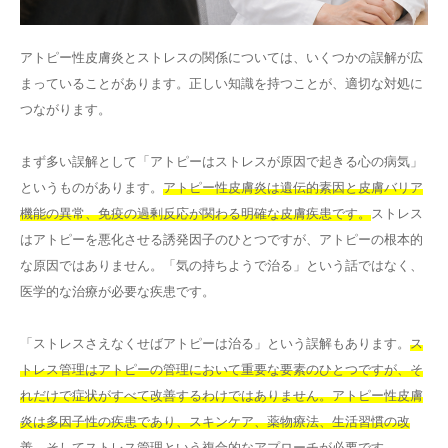
アトピー性皮膚炎とストレスの関係については、いくつかの誤解が広
まっていることがあります。正しい知識を持つことが、適切な対処に
つながります。
まず多い誤解として「アトピーはストレスが原因で起きる心の病気」
というものがあります。
アトピー性皮膚炎は遺伝的素因と皮膚バリア
機能の異常、免疫の過剰反応が関わる明確な皮膚疾患です。
ストレス
はアトピーを悪化させる誘発因子のひとつですが、アトピーの根本的
な原因ではありません。「気の持ちようで治る」という話ではなく、
医学的な治療が必要な疾患です。
「ストレスさえなくせばアトピーは治る」という誤解もあります。
ス
トレス管理はアトピーの管理において重要な要素のひとつですが、そ
れだけで症状がすべて改善するわけではありません。アトピー性皮膚
炎は多因子性の疾患であり、スキンケア、薬物療法、生活習慣の改
善、そしてストレス管理という複合的なアプローチが必要です。