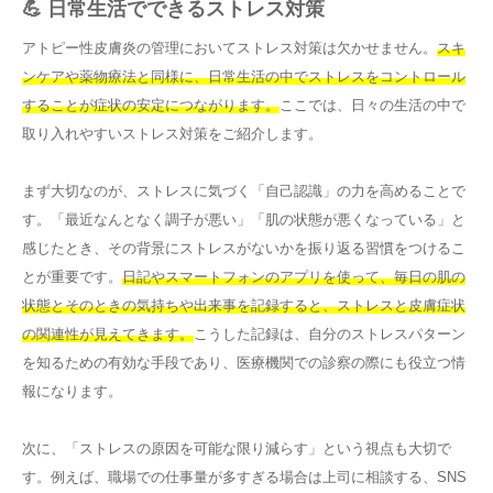
💪 日常生活でできるストレス対策
アトピー性皮膚炎の管理においてストレス対策は欠かせません。
スキ
ンケアや薬物療法と同様に、日常生活の中でストレスをコントロール
することが症状の安定につながります。
ここでは、日々の生活の中で
取り入れやすいストレス対策をご紹介します。
まず大切なのが、ストレスに気づく「自己認識」の力を高めることで
す。「最近なんとなく調子が悪い」「肌の状態が悪くなっている」と
感じたとき、その背景にストレスがないかを振り返る習慣をつけるこ
とが重要です。
日記やスマートフォンのアプリを使って、毎日の肌の
状態とそのときの気持ちや出来事を記録すると、ストレスと皮膚症状
の関連性が見えてきます。
こうした記録は、自分のストレスパターン
を知るための有効な手段であり、医療機関での診察の際にも役立つ情
報になります。
次に、「ストレスの原因を可能な限り減らす」という視点も大切で
す。例えば、職場での仕事量が多すぎる場合は上司に相談する、SNS