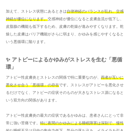
加えて、ストレス状態にあるときは
自律神経のバランスが乱れ、交感
神経が優位になります。
交感神経が優位になると皮膚血流が低下し、
皮脂腺の機能も低下するため、皮膚の乾燥が進みやすくなります。乾
燥した皮膚はバリア機能がさらに弱まり、かゆみを感じやすくなると
いう悪循環に陥ります。
✨ アトピーによるかゆみがストレスを生む「悪循
環」
アトピー性皮膚炎とストレスの関係で特に重要なのが、
両者が互いに
悪化させ合う「悪循環」の存在
です。ストレスがアトピーを悪化させ
るだけでなく、アトピーの症状そのものが大きなストレス源になると
いう双方向の関係があります。
アトピー性皮膚炎の最大の症状であるかゆみは、患者さんにとって非
常に強い苦痛です。
特に夜間のかゆみによる睡眠障害は深刻で、慢性
的な睡眠不足は日中の集中力低下、気分の落ち込み、イライラを引き