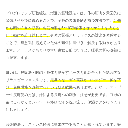
プログレッシブ筋弛緩法（漸進的筋弛緩法）は、体の筋肉を意図的に
緊張させた後に緩めることで、全身の緊張を解き放つ方法です。
足先
から頭の方向へ順番に各筋肉群を5〜10秒緊張させてから力を抜くと
いう動作を繰り返します。
身体の緊張とリラックスの対比を体感する
ことで、無意識に抱えていた体の緊張に気づき、解放する効果があり
ます。ストレスが高まりやすい夜寝る前に行うと、睡眠の質の改善に
も役立ちます。
ヨガは、呼吸法・瞑想・身体を動かすポーズを組み合わせた総合的な
リラクゼーション法です。
定期的なヨガの実践がコルチゾール値を下
げ、免疫機能を改善するという研究結果
もあります。ただし、アトピ
ー性皮膚炎の方は、汗による皮膚への刺激に注意が必要です。ヨガの
後はしっかりとシャワーを浴びて汗を洗い流し、保湿ケアを行うよう
にしましょう。
音楽療法も、ストレス軽減に効果的であることが知られています。好