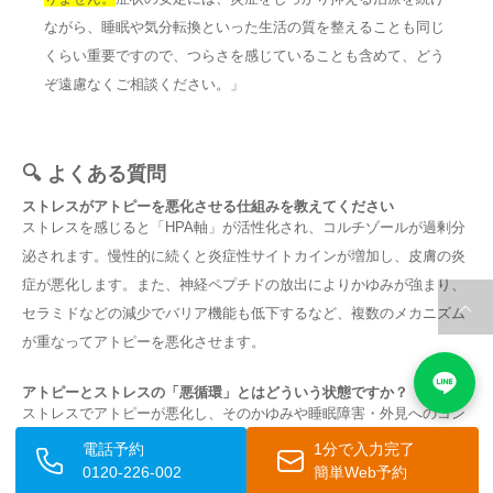
ながら、睡眠や気分転換といった生活の質を整えることも同じ
くらい重要ですので、つらさを感じていることも含めて、どう
ぞ遠慮なくご相談ください。」
🔍 よくある質問
ストレスがアトピーを悪化させる仕組みを教えてください
ストレスを感じると「HPA軸」が活性化され、コルチゾールが過剰分
泌されます。慢性的に続くと炎症性サイトカインが増加し、皮膚の炎
症が悪化します。また、神経ペプチドの放出によりかゆみが強まり、
セラミドなどの減少でバリア機能も低下するなど、複数のメカニズム
が重なってアトピーを悪化させます。
アトピーとストレスの「悪循環」とはどういう状態ですか？
ストレスでアトピーが悪化し、そのかゆみや睡眠障害・外見へのコン
プレックスが新たなストレスを生む、双方向の悪化サイクルのことで
電話予約
1分で入力完了
す。慢性的な睡眠不足はストレス耐性をさらに下げ、精神的消耗を招
0120-226-002
簡単Web予約