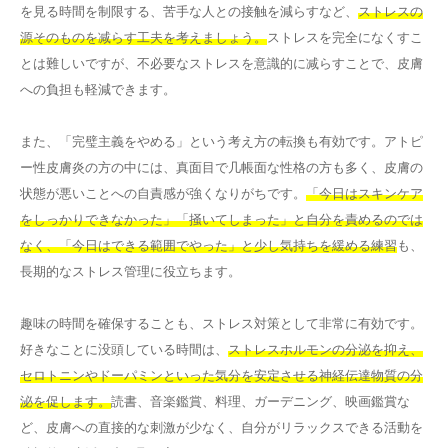
を見る時間を制限する、苦手な人との接触を減らすなど、
ストレスの
源そのものを减らす工夫を考えましょう。
ストレスを完全になくすこ
とは難しいですが、不必要なストレスを意識的に减らすことで、皮膚
への負担も軽減できます。
また、「完璧主義をやめる」という考え方の転換も有効です。アトピ
ー性皮膚炎の方の中には、真面目で几帳面な性格の方も多く、皮膚の
状態が悪いことへの自責感が強くなりがちです。
「今日はスキンケア
をしっかりできなかった」「掻いてしまった」と自分を責めるのでは
なく、「今日はできる範囲でやった」と少し気持ちを緩める練習
も、
長期的なストレス管理に役立ちます。
趣味の時間を確保することも、ストレス対策として非常に有効です。
好きなことに没頭している時間は、
ストレスホルモンの分泌を抑え、
セロトニンやドーパミンといった気分を安定させる神経伝達物質の分
泌を促します。
読書、音楽鑑賞、料理、ガーデニング、映画鑑賞な
ど、皮膚への直接的な刺激が少なく、自分がリラックスできる活動を