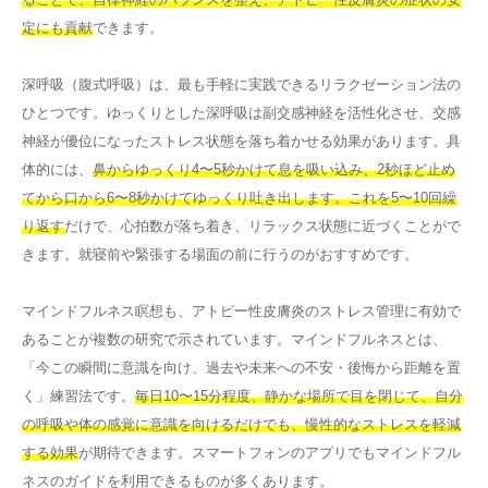
定にも貢献
できます。
深呼吸（腹式呼吸）は、最も手軽に実践できるリラクゼーション法の
ひとつです。ゆっくりとした深呼吸は副交感神経を活性化させ、交感
神経が優位になったストレス状態を落ち着かせる効果があります。具
体的には、
鼻からゆっくり4〜5秒かけて息を吸い込み、2秒ほど止め
てから口から6〜8秒かけてゆっくり吐き出します。これを5〜10回繰
り返す
だけで、心拍数が落ち着き、リラックス状態に近づくことがで
きます。就寝前や緊張する場面の前に行うのがおすすめです。
マインドフルネス瞑想も、アトピー性皮膚炎のストレス管理に有効で
あることが複数の研究で示されています。マインドフルネスとは、
「今この瞬間に意識を向け、過去や未来への不安・後悔から距離を置
く」練習法です。
毎日10〜15分程度、静かな場所で目を閉じて、自分
の呼吸や体の感覚に意識を向けるだけでも、慢性的なストレスを軽減
する効果
が期待できます。スマートフォンのアプリでもマインドフル
ネスのガイドを利用できるものが多くあります。