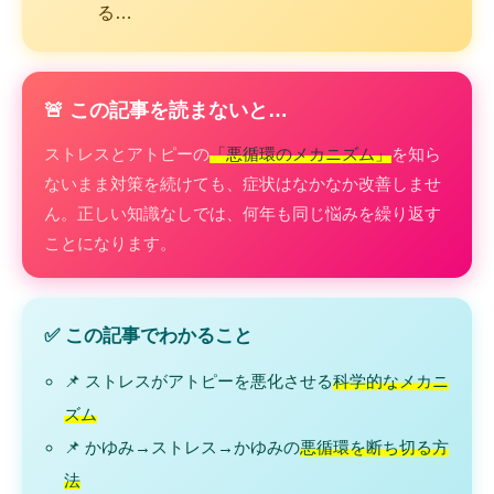
る…
🚨 この記事を読まないと…
ストレスとアトピーの
「悪循環のメカニズム」
を知ら
ないまま対策を続けても、症状はなかなか改善しませ
ん。正しい知識なしでは、何年も同じ悩みを繰り返す
ことになります。
✅ この記事でわかること
📌 ストレスがアトピーを悪化させる
科学的なメカニ
ズム
📌 かゆみ→ストレス→かゆみの
悪循環を断ち切る方
法