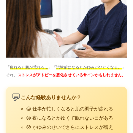
Idioma
简体中文
한국어
日本語
Español
English
「
疲れると肌が荒れる…
」「
試験前になるとかゆみがひどくなる…
」
それ、
ストレスがアトピーを悪化させているサインかもしれません。
💬
こんな経験ありませんか？
😔 仕事が忙しくなると肌の調子が崩れる
😣 夜になるとかゆくて眠れない日がある
😞 かゆみのせいでさらにストレスが増え