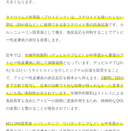
大きくなります。
タクロリムス外用薬（プロトピック）は、ステロイドを使いたくない
部位（顔や首など）に使用できる非ステロイド系の抗炎症薬
です。カ
ルシニューリン阻害薬として働き、免疫反応を抑制することでアトピ
ー性皮膚炎の炎症を改善します。
近年では、
生物学的製剤（デュピルマブなど）が中等度から重度のア
トピー性皮膚炎に対して保険適用
となっています。デュピルマブはIL-
4とIL-13というサイトカインを介したシグナル伝達を阻害すること
で、アトピー性皮膚炎の炎症反応を根本から抑えます。
2週間に1回の
皮下注射で投与し、従来の治療で十分な効果が得られなかった患者さ
んにも高い有効性が示されています。
生物学的製剤はストレスによる
免疫異常も含めたアトピーの病態に直接作用するため、精神的なQOL
の改善にも繋がることが報告されています。
経口JAK阻害薬（バリシチニブ、ウパダシチニブなど）も中等度から