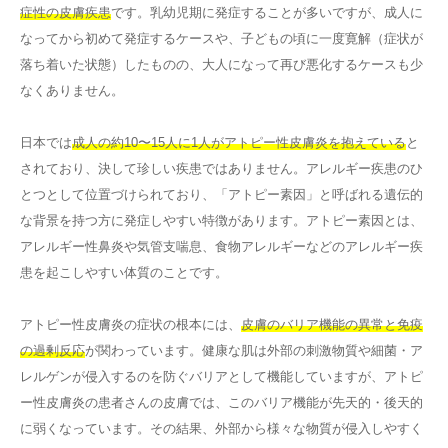
症性の皮膚疾患
です。乳幼児期に発症することが多いですが、成人に
なってから初めて発症するケースや、子どもの頃に一度寛解（症状が
落ち着いた状態）したものの、大人になって再び悪化するケースも少
なくありません。
日本では
成人の約10〜15人に1人がアトピー性皮膚炎を抱えている
と
されており、決して珍しい疾患ではありません。アレルギー疾患のひ
とつとして位置づけられており、「アトピー素因」と呼ばれる遺伝的
な背景を持つ方に発症しやすい特徴があります。アトピー素因とは、
アレルギー性鼻炎や気管支喘息、食物アレルギーなどのアレルギー疾
患を起こしやすい体質のことです。
アトピー性皮膚炎の症状の根本には、
皮膚のバリア機能の異常と免疫
の過剰反応
が関わっています。健康な肌は外部の刺激物質や細菌・ア
レルゲンが侵入するのを防ぐバリアとして機能していますが、アトピ
ー性皮膚炎の患者さんの皮膚では、このバリア機能が先天的・後天的
に弱くなっています。その結果、外部から様々な物質が侵入しやすく