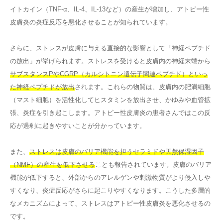
イトカイン（TNF-α、IL-4、IL-13など）の産生が増加し、アトピー性
皮膚炎の炎症反応を悪化させることが知られています。
さらに、ストレスが皮膚に与える直接的な影響として「神経ペプチド
の放出」が挙げられます。ストレスを受けると皮膚内の神経末端から
サブスタンスPやCGRP（カルシトニン遺伝子関連ペプチド）といっ
た神経ペプチドが放出
されます。これらの物質は、皮膚内の肥満細胞
（マスト細胞）を活性化してヒスタミンを放出させ、かゆみや血管拡
張、炎症を引き起こします。アトピー性皮膚炎の患者さんではこの反
応が過剰に起きやすいことが分かっています。
また、
ストレスは皮膚のバリア機能を担うセラミドや天然保湿因子
（NMF）の産生を低下させる
ことも報告されています。皮膚のバリア
機能が低下すると、外部からのアレルゲンや刺激物質がより侵入しや
すくなり、炎症反応がさらに起こりやすくなります。こうした多層的
なメカニズムによって、ストレスはアトピー性皮膚炎を悪化させるの
です。