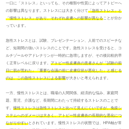
一口に「ストレス」といっても、その種類や性質によってアトピーへ
の影響は異なります。ストレスには大きく分けて
「急性ストレス」と
「慢性ストレス」があり、それぞれ皮膚への影響が異なる
ことが分か
っています。
急性ストレスとは、試験、プレゼンテーション、人前でのスピーチな
ど、短期間の強いストレスのことです。急性ストレスを受けると、コ
ルチゾールやアドレナリンが一時的に急増しますが、その後比較的早
く正常レベルに戻ります。
アトピー性皮膚炎の患者さんが「試験の前
日に肌が荒れた」「重要な会議の前に皮膚症状が悪化した」と感じる
のは、この急性ストレスによる影響
が大きいと考えられます。
一方、慢性ストレスとは、職場の人間関係、経済的な悩み、家庭問
題、育児、介護など、長期間にわたって持続するストレスのことで
す。
慢性ストレスは急性ストレスと比べて見えにくいですが、免疫シ
ステムへのダメージは大きく、アトピー性皮膚炎の長期的な悪化につ
ながりやすい
とされています。慢性ストレスの状態では、HPA軸が常