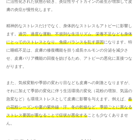
に活性化された状態が続き、炎症性サイトカインの産生が増加して皮
膚の炎症が慢性化します。
精神的なストレスだけでなく、身体的なストレスもアトピーに影響し
ます。
過労、過度な運動、不規則な生活リズム、栄養不足なども身体
にとってのストレスとなり、免疫バランスを乱す原因
になります。特
に睡眠不足は、皮膚の修復機能を担う成長ホルモンの分泌を減少さ
せ、皮膚バリア機能の回復を妨げるため、アトピーの悪化に直接つな
がります。
また、気候変動や季節の変わり目なども皮膚への刺激となりますが、
それに加えて季節の変化に伴う生活環境の変化（花粉の増加、気温の
急変など）も環境ストレスとして皮膚に影響を与えます。例えば、
春
の花粉シーズンや夏の紫外線・汗、冬の乾燥など、季節ごとに異なる
ストレス要因が重なることで症状が悪化する
ことも少なくありませ
ん。