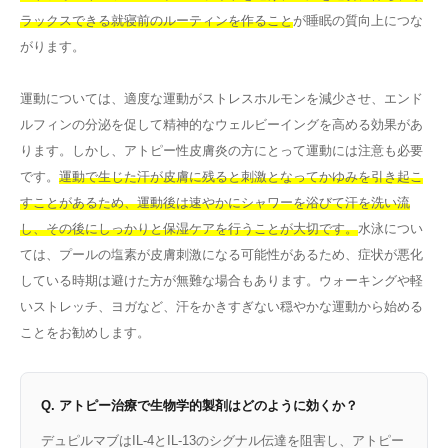
ラックスできる就寝前のルーティンを作ること
が睡眠の質向上につな
がります。
運動については、適度な運動がストレスホルモンを減少させ、エンド
ルフィンの分泌を促して精神的なウェルビーイングを高める効果があ
ります。しかし、アトピー性皮膚炎の方にとって運動には注意も必要
です。
運動で生じた汗が皮膚に残ると刺激となってかゆみを引き起こ
すことがあるため、運動後は速やかにシャワーを浴びて汗を洗い流
し、その後にしっかりと保湿ケアを行うことが大切です。
水泳につい
ては、プールの塩素が皮膚刺激になる可能性があるため、症状が悪化
している時期は避けた方が無難な場合もあります。ウォーキングや軽
いストレッチ、ヨガなど、汗をかきすぎない穏やかな運動から始める
ことをお勧めします。
Q. アトピー治療で生物学的製剤はどのように効くか？
デュピルマブはIL-4とIL-13のシグナル伝達を阻害し、アトピー