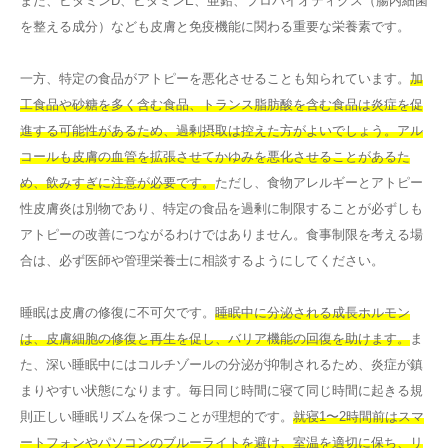
また、ビタミンD、ビタミンE、亜鉛、プロバイオティクス（腸内細菌
を整える成分）なども皮膚と免疫機能に関わる重要な栄養素です。
一方、特定の食品がアトピーを悪化させることも知られています。
加
工食品や砂糖を多く含む食品、トランス脂肪酸を含む食品は炎症を促
進する可能性があるため、過剰摂取は控えた方がよいでしょう。アル
コールも皮膚の血管を拡張させてかゆみを悪化させることがあるた
め、飲みすぎに注意が必要です。
ただし、食物アレルギーとアトピー
性皮膚炎は別物であり、特定の食品を過剰に制限することが必ずしも
アトピーの改善につながるわけではありません。食事制限を考える場
合は、必ず医師や管理栄養士に相談するようにしてください。
睡眠は皮膚の修復に不可欠です。
睡眠中に分泌される成長ホルモン
は、皮膚細胞の修復と再生を促し、バリア機能の回復を助けます。
ま
た、深い睡眠中にはコルチゾールの分泌が抑制されるため、炎症が鎮
まりやすい状態になります。毎日同じ時間に寝て同じ時間に起きる規
則正しい睡眠リズムを保つことが理想的です。
就寝1〜2時間前はスマ
ートフォンやパソコンのブルーライトを避け、室温を適切に保ち、リ