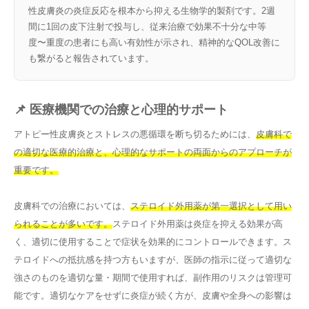
性皮膚炎の炎症反応を根本から抑える生物学的製剤です。2週
間に1回の皮下注射で投与し、従来治療で効果不十分な中等
度〜重度の患者にも高い有効性が示され、精神的なQOL改善に
も繋がると報告されています。
📌 医療機関での治療と心理的サポート
アトピー性皮膚炎とストレスの悪循環を断ち切るためには、
皮膚科で
の適切な医療的治療と、心理的なサポートの両面からのアプローチが
重要です。
皮膚科での治療においては、
ステロイド外用薬が第一選択として用い
られることが多いです。
ステロイド外用薬は炎症を抑える効果が高
く、適切に使用することで症状を効果的にコントロールできます。ス
テロイドへの抵抗感を持つ方もいますが、医師の指示に従って適切な
強さのものを適切な量・期間で使用すれば、副作用のリスクは管理可
能です。適切なケアをせずに炎症が続く方が、皮膚や全身への影響は