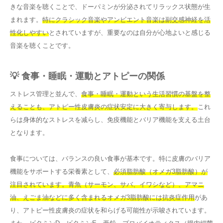
きな音楽を聴くことで、ドーパミンが分泌されてリラックス状態が生
まれます。
特にクラシック音楽やアンビエント音楽は副交感神経を活
性化しやすい
とされていますが、重要なのは自分が心地よいと感じる
音楽を聴くことです。
💡 食事・睡眠・運動とアトピーの関係
ストレス管理と並んで、
食事・睡眠・運動という生活習慣の基盤を整
えることも、アトピー性皮膚炎の症状安定に大きく寄与します。
これ
らは身体的なストレスを减らし、免疫機能とバリア機能を支える土台
となります。
食事については、バランスの良い食事が基本です。特に皮膚のバリア
機能をサポートする栄養素として、
必須脂肪酸（オメガ3脂肪酸）が
注目されています。青魚（サーモン、サバ、イワシなど）、アマニ
油、えごま油などに多く含まれるオメガ3脂肪酸には抗炎症作用
があ
り、アトピー性皮膚炎の症状を和らげる可能性が示唆されています。