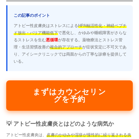
この記事のポイント
アトピー性皮膚炎はストレスによる
HPA軸活性化・神経ペプチ
ド放出・バリア機能低下
で悪化し、かゆみや睡眠障害がさらな
るストレスを生む
悪循環
が存在する。薬物療法とストレス管
理・生活習慣改善の
複合的アプローチ
が症状安定に不可欠であ
り、アイシークリニックでは両面からの丁寧な診療を提供して
いる。
まずはカウンセリン
グを予約
💡 アトピー性皮膚炎とはどのような病気か
アトピー性皮膚炎は、
皮膚のかゆみや湿疹が慢性的に繰り返される炎