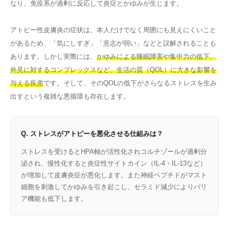
なり、免疫系が過剰に反応して炎症とかゆみが生じます。
アトピー性皮膚炎の症状は、本人だけでなく周囲にも見えにくいこと
があるため、「気にしすぎ」「意志が弱い」などと誤解されることも
あります。しかし実際には、
かゆみによる睡眠障害や集中力の低下、
外見に対するコンプレックスなど、生活の質（QOL）に大きな影響を
与える疾患
です。そして、そのQOLの低下がさらなるストレスを生み
出すという複雑な悪循環も存在します。
Q. ストレスがアトピーを悪化させる仕組みは？
ストレスを受けるとHPA軸が活性化されコルチゾールが過剰分
泌され、慢性化すると炎症性サイトカイン（IL-4・IL-13など）
が増加して皮膚炎症が悪化します。また神経ペプチドがマスト
細胞を刺激してかゆみを引き起こし、セラミド減少によりバリ
ア機能も低下します。