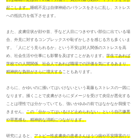
起こします。
睡眠不足は自律神経のバランスをさらに乱し、ストレス
への抵抗力を低下させます。
また、皮膚症状が顔や首、手など人目につきやすい部位に出ている場
合、外見に対するコンプレックスや恥ずかしさを感じる方も多くいま
す。「人にどう見られるか」という不安は対人関係のストレスを高
め、社会生活や仕事にも影響を及ぼすことがあります。
学生であれば
学校での人間関係、社会人であれば職場での評価を気にするあまり、
精神的な負担がさらに増大する
こともあります。
さらに、かゆいのに掻いてはいけないという葛藤もストレスの一因に
なります。掻くことで皮膚がさらにダメージを受けて炎症が悪化する
ことは理性では分かっていても、強いかゆみの前ではなかなか我慢で
きません。
この「分かってはいるけど止められない」という自己嫌悪
や罪悪感も、精神的な消耗につながります。
研究によると、
アトピー性皮膚炎の患者さんはうつ病や不安障害のリ