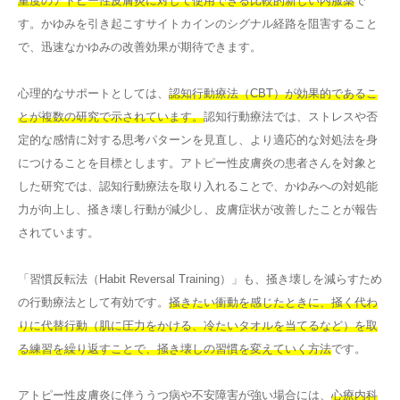
重度のアトピー性皮膚炎に対して使用できる比較的新しい内服薬
で
す。かゆみを引き起こすサイトカインのシグナル経路を阻害すること
で、迅速なかゆみの改善効果が期待できます。
心理的なサポートとしては、
認知行動療法（CBT）が効果的であるこ
とが複数の研究で示されています。
認知行動療法では、ストレスや否
定的な感情に対する思考パターンを見直し、より適応的な対処法を身
につけることを目標とします。アトピー性皮膚炎の患者さんを対象と
した研究では、認知行動療法を取り入れることで、かゆみへの対処能
力が向上し、掻き壊し行動が減少し、皮膚症状が改善したことが報告
されています。
「習慣反転法（Habit Reversal Training）」も、掻き壊しを減らすため
の行動療法として有効です。
掻きたい衝動を感じたときに、掻く代わ
りに代替行動（肌に圧力をかける、冷たいタオルを当てるなど）を取
る練習を繰り返すことで、掻き壊しの習慣を変えていく方法
です。
アトピー性皮膚炎に伴ううつ病や不安障害が強い場合には、
心療内科