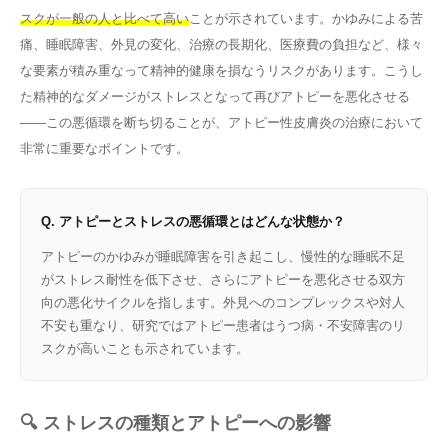
スクが一般の人と比べて高い
ことが示されています。かゆみによる苦
痛、睡眠障害、外見の変化、治療の長期化、医療費の負担など、様々
な要素が積み重なって精神的健康を損なうリスクがあります。こうし
た精神的なダメージがストレスとなって再びアトピーを悪化させる
——この悪循環を断ち切ることが、アトピー性皮膚炎の治療において
非常に重要なポイントです。
Q. アトピーとストレスの悪循環とはどんな状態か？
アトピーのかゆみが睡眠障害を引き起こし、慢性的な睡眠不足
がストレス耐性を低下させ、さらにアトピーを悪化させる双方
向の悪化サイクルを指します。外見へのコンプレックスや対人
不安も重なり、研究ではアトピー患者はうつ病・不安障害のリ
スクが高いことも示されています。
🔍 ストレスの種類とアトピーへの影響