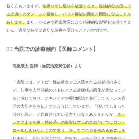
着く方もいますが、
治療せずに症状を放置すると、慢性的な炎症によ
る皮膚へのダメージが蓄積し、バリア機能の回復が困難になることが
あります。
また、かゆみや睡眠障害による精神的な影響も無視できま
せん。適切な時期に適切な治療を受けることが大切です。
👨‍⚕️ 当院での診療傾向【医師コメント】
高桑康太 医師（当院治療責任者）より
「当院では、アトピー性皮膚炎でご来院される患者様の多く
が、仕事や人間関係のストレスと皮膚症状の悪化が重なってい
ると感じており、スキンケアや薬物療法と並行してストレス管
理の大切さをお伝えするようにしています。「掻いてしまった
自分が悪い」と自責されている方も少なくありませんが、
スト
レスによる免疫・神経系への影響は本人の意志だけではコント
ロールしきれないものであり、決してご自身を責める必要はあ
りません。
症状の安定には、炎症をしっかり抑える治療を続け