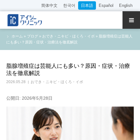
简体中文
한국어
日本語
Español
English
クリニック紹介
ホーム
»
ブログ
»
おでき・ニキビ・ほくろ・イボ
»
脂腺増殖症は芸能人
にも多い？原因・症状・治療法を徹底解説
診療内容
院長・医師の紹介
脂腺増殖症は芸能人にも多い？原因・症状・治療
法を徹底解説
WEB予約
2026.05.28
おでき・ニキビ・ほくろ・イボ
料金表
公開日: 2026年5月28日
アクセス
採用情報