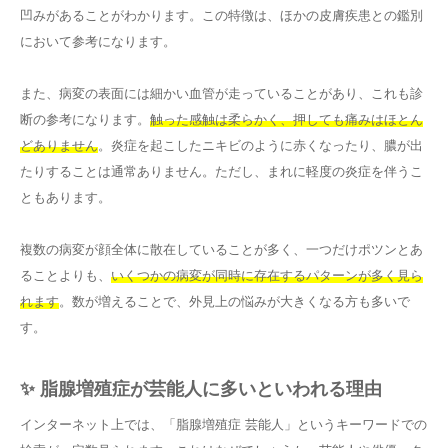
凹みがあることがわかります。この特徴は、ほかの皮膚疾患との鑑別
において参考になります。
また、病変の表面には細かい血管が走っていることがあり、これも診
断の参考になります。
触った感触は柔らかく、押しても痛みはほとん
どありません
。炎症を起こしたニキビのように赤くなったり、膿が出
たりすることは通常ありません。ただし、まれに軽度の炎症を伴うこ
ともあります。
複数の病変が顔全体に散在していることが多く、一つだけポツンとあ
ることよりも、
いくつかの病変が同時に存在するパターンが多く見ら
れます
。数が増えることで、外見上の悩みが大きくなる方も多いで
す。
✨ 脂腺増殖症が芸能人に多いといわれる理由
インターネット上では、「脂腺増殖症 芸能人」というキーワードでの