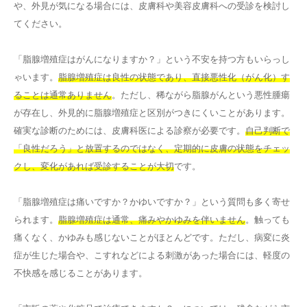
や、外見が気になる場合には、皮膚科や美容皮膚科への受診を検討し
てください。
「脂腺増殖症はがんになりますか？」という不安を持つ方もいらっし
ゃいます。
脂腺増殖症は良性の状態であり、直接悪性化（がん化）す
ることは通常ありません
。ただし、稀ながら脂腺がんという悪性腫瘍
が存在し、外見的に脂腺増殖症と区別がつきにくいことがあります。
確実な診断のためには、皮膚科医による診察が必要です。
自己判断で
「良性だろう」と放置するのではなく、定期的に皮膚の状態をチェッ
クし、変化があれば受診することが大切
です。
「脂腺増殖症は痛いですか？かゆいですか？」という質問も多く寄せ
られます。
脂腺増殖症は通常、痛みやかゆみを伴いません
。触っても
痛くなく、かゆみも感じないことがほとんどです。ただし、病変に炎
症が生じた場合や、こすれなどによる刺激があった場合には、軽度の
不快感を感じることがあります。