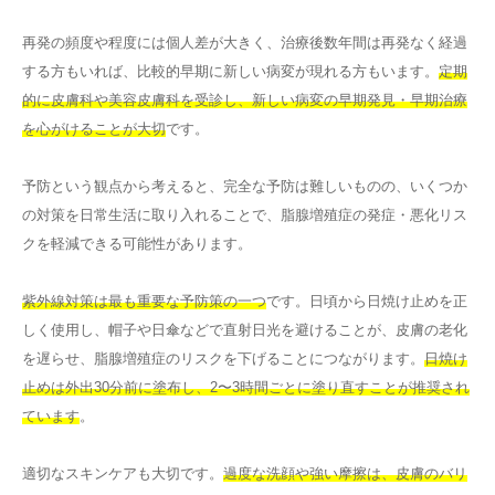
再発の頻度や程度には個人差が大きく、治療後数年間は再発なく経過
する方もいれば、比較的早期に新しい病変が現れる方もいます。
定期
的に皮膚科や美容皮膚科を受診し、新しい病変の早期発見・早期治療
を心がけることが大切
です。
予防という観点から考えると、完全な予防は難しいものの、いくつか
の対策を日常生活に取り入れることで、脂腺増殖症の発症・悪化リス
クを軽減できる可能性があります。
紫外線対策は最も重要な予防策の一つ
です。日頃から日焼け止めを正
しく使用し、帽子や日傘などで直射日光を避けることが、皮膚の老化
を遅らせ、脂腺増殖症のリスクを下げることにつながります。
日焼け
止めは外出30分前に塗布し、2〜3時間ごとに塗り直すことが推奨され
ています
。
適切なスキンケアも大切です。
過度な洗顔や強い摩擦は、皮膚のバリ