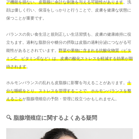
ア機能を損ない、皮脂腺に余計な刺激を与える可能性があります
。洗
顔は優しく行い、保湿をしっかりと行うことで、皮膚を健康な状態に
保つことが重要です。
バランスの良い食生活と規則正しい生活習慣も、皮膚の健康維持に役
立ちます。過剰な脂肪分や糖分の摂取は皮脂の過剰分泌につながる可
能性があるとされています。
野菜や果物に含まれる抗酸化物質（ビタ
ミンC、ビタミンEなど）は、皮膚の酸化ストレスを軽減する効果が期
待されます
。
ホルモンバランスの乱れも皮脂腺に影響を与えることがあります。
十
分な睡眠をとり、ストレスを管理することで、ホルモンバランスを整
えること
が脂腺増殖症の予防・管理に役立つかもしれません。
🔍 脂腺増殖症に関するよくある疑問