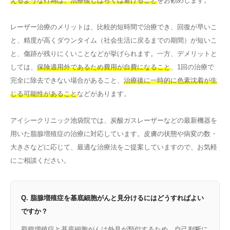
えるような行為は、治療後しばらくは避けること
をお勧めします。
レーザー治療のメリットは、比較的短時間で治療でき、回復が早いこ
と、精度が高くダウンタイム（社会生活に戻るまでの期間）が短いこ
と、傷跡が残りにくいことなどが挙げられます。一方、デメリットと
しては、
保険適用外であるため費用が自費になること
、1回の治療で
完全に除去できない場合があること、
治療後に一時的に色素沈着が生
じる可能性があること
などがあります。
アイシークリニック池袋院では、炭酸ガスレーザーなどの最新機器を
用いた脂腺増殖症の治療に対応しています。皮膚の状態や病変の数・
大きさなどに応じて、最適な治療法をご提案していますので、お気軽
にご相談ください。
Q. 脂腺増殖症を基底細胞がんと見分けるにはどうすればよい
ですか？
脂腺増殖症と基底細胞がんは外見が類似するため、自己判断に