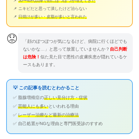
📌
30〜40代以降で顔にぽつぽつが増えてきた
📌 ニキビだと思って潰したけど治らない
📌
日焼けが多い・皮脂が多いと言われた
😟
「顔のぽつぽつが気になるけど、病院に行くほどでも
ないかな…」と思って放置していませんか？
自己判断
は危険！
似た見た目で悪性の皮膚疾患が隠れているケ
ースもあります。
💡 この記事を読むとわかること
✅ 脂腺増殖症の
正しい見分け方・症状
✅
芸能人にも多い
といわれる理由
✅
レーザー治療など最新の治療法
✅ 自己処置がNGな理由と専門医受診のすすめ