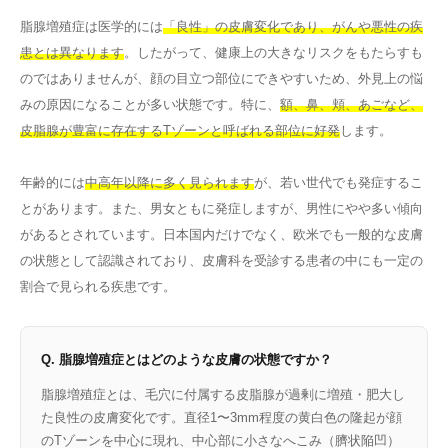
脂腺増殖症は医学的には
「良性」の皮膚変化であり、がんや悪性の疾
患とは異なります
。したがって、健康上の大きなリスクをもたらすも
のではありませんが、顔の目立つ部位にできやすいため、外見上の悩
みの原因になることが多い状態です。特に、
額、鼻、頬、あごなど、
皮脂腺が豊富に存在するTゾーンと呼ばれる部位に好発
します。
年齢的には
中高年以降に多く見られます
が、若い世代でも発症するこ
とがあります。また、男女ともに発症しますが、男性にやや多い傾向
があるとされています。日本国内だけでなく、欧米でも一般的な皮膚
の状態として認識されており、皮膚科を受診する患者の中にも一定の
割合で見られる疾患です。
Q. 脂腺増殖症とはどのような皮膚の状態ですか？
脂腺増殖症とは、毛穴に付属する皮脂腺が過剰に増殖・肥大し
た良性の皮膚変化です。直径1〜3mm程度の黄白色の隆起が顔
のTゾーンを中心に現れ、中心部に小さなへこみ（臍状陥凹）