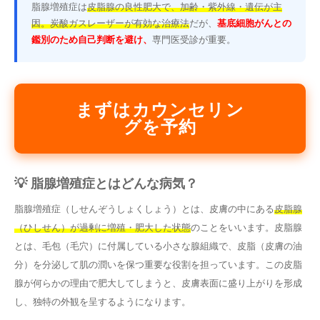
脂腺増殖症は
皮脂腺の良性肥大で、加齢・紫外線・遺伝が主
因。
炭酸ガスレーザーが有効な治療法
だが、
基底細胞がんとの
鑑別のため自己判断を避け、
専門医受診が重要。
まずはカウンセリン
グを予約
💡 脂腺増殖症とはどんな病気？
脂腺増殖症（しせんぞうしょくしょう）とは、皮膚の中にある
皮脂腺
（ひしせん）が過剰に増殖・肥大した状態
のことをいいます。皮脂腺
とは、毛包（毛穴）に付属している小さな腺組織で、皮脂（皮膚の油
分）を分泌して肌の潤いを保つ重要な役割を担っています。この皮脂
腺が何らかの理由で肥大してしまうと、皮膚表面に盛り上がりを形成
し、独特の外観を呈するようになります。