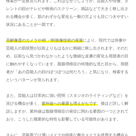
検索が一定数見られます。これはなぜでしょうか。芸能人や俳優、タ
レントの顔がテレビや映画のスクリーン、雑誌などで大きく映し出さ
れる機会が多く、肌のわずかな変化も一般の方よりも目につきやすい
状況にあることが一因です。
高解像度のカメラや4K・8K映像技術の発展
により、現代では俳優や
芸能人の肌状態が以前よりもはるかに精細に映し出されます。そのた
め、以前なら気づかれなかったような微細な皮膚の変化も視聴者の目
に触れやすくなっています。脂腺増殖症の特徴的な見た目から、視聴
者が「あの芸能人の顔のぽつぽつは何だろう」と気になり、検索する
というパターンが見られます。
また、芸能人は日常的に強い照明（スタジオのライティングなど）を
浴びる機会が多く、
紫外線への暴露も増えがちです
。後ほど詳しく解
説しますが、紫外線は脂腺増殖症の発症に関わる要因の一つとされて
おり、こうした職業的な特性も影響している可能性があります。
さらに、芸能界では濃いメイクや特殊な舞台メイクを使用する機会も