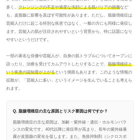
多く、
クレンジングの不足や過度な洗顔による肌バリアの損傷
など
も、皮脂腺に影響を及ぼす可能性があります。ただし、脂腺増殖症は
芸能人だけに起こる特別な疾患ではなく、一般の方にも同様に発症し
ます。芸能人の肌が注目されやすいという背景から、特に話題になり
やすいというだけです。
一部の著名な俳優や芸能人が、自身の肌トラブルについてオープンに
語ったり、治療を受けてカムアウトしたりすることで、
脂腺増殖症と
いう疾患の認知度が上がる
という側面もあります。このような情報の
拡散が、「芸能人に多い」というイメージを生んでいることも考えら
れます。
Q. 脂腺増殖症の主な原因とリスク要因は何ですか？
脂腺増殖症の主な原因は、加齢・紫外線・遺伝・ホルモンバラ
ンスの変化です。40代以降に発症率が高まり、長年の紫外線暴
露が皮脂腺の変化を促します。また、免疫抑制剤（シクロスポ