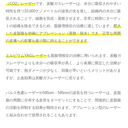
（CO2）レーザー
です。炭酸ガスレーザーは、水分に吸収されやすい
特性を持つ10,600ナノメートルの波長の光を発し、組織内の水分に吸
収されることで、細胞を気化・蒸散させます。非常に精密にターゲッ
トの組織を除去できるため、脂腺増殖症の治療に適しています。
肥大
した皮脂腺を的確にアブレーション（蒸散・除去）でき、正常な周囲
の皮膚への影響を最小限に抑えることができます
。
エルビウムYAGレーザー
も脂腺増殖症の治療に用いられます。炭酸ガ
スレーザーよりも水分への吸収率が高く、より表層に限定した治療が
可能です。熱ダメージが少なく、回復が早いというメリットがありま
すが、止血効果は炭酸ガスレーザーに劣ります。
パルス色素レーザーや585nm・595nmの波長を持つレーザーは、皮脂
腺の周囲に分布する血管をターゲットにすることで、間接的に皮脂腺
の活動を抑制する効果が期待されます。アブレーション型のレーザー
と組み合わせて使用されることもあります。