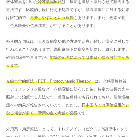
液体窒素を用いた
冷凍凝固療法
は、病変を凍結・壊死させて除去する
方法です。比較的手軽に行える処置ですが、脂腺増殖症に対する効果
は限定的で、
再発しやすいという報告
もあります。また、色素変化
（色素脱失や色素沈着）が生じることがあります。
外科的な切除は、大きな病変や他の方法で治療が難しい病変に対して
行われることがあります。局所麻酔下に病変を切除し、縫合します。
確実に除去できますが、
切除の範囲によっては傷跡が残る可能性があ
ります
。
光線力学的療法（PDT：Photodynamic Therapy）
は、光感受性物質
（アミノレブリン酸など）を病変部に塗布した後、特定の波長の光を
照射して治療する方法です。美容皮膚科でも行われており、脂腺増殖
症への効果が報告されています。ただし、
日本国内では保険適用外と
なる場合が多く、費用の点で考慮が必要
です。
外用薬（局所療法）として、トレチノイン（ビタミンA誘導体）クリ
ームやトリクロロ酢酸（TCA）ピーリングなどが用いられることがあ