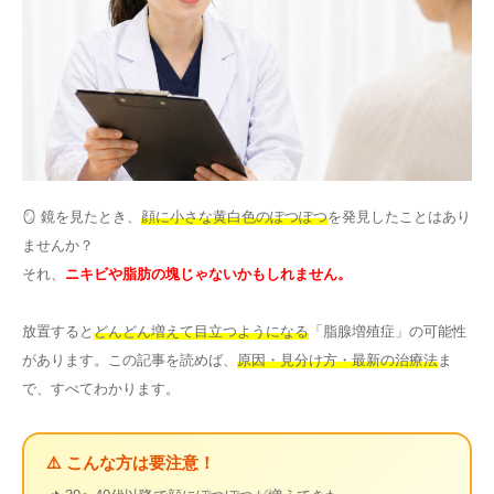
その他
言語
简体中文
한국어
日本語
Español
English
🪞 鏡を見たとき、
顔に小さな黄白色のぽつぽつ
を発見したことはあり
ませんか？
それ、
ニキビや脂肪の塊じゃないかもしれません。
放置すると
どんどん増えて目立つようになる
「脂腺増殖症」の可能性
があります。この記事を読めば、
原因・見分け方・最新の治療法
ま
で、すべてわかります。
⚠️ こんな方は要注意！