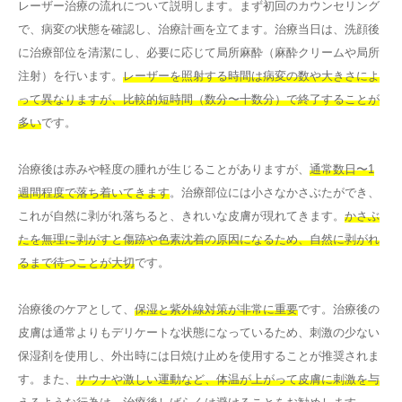
レーザー治療の流れについて説明します。まず初回のカウンセリング
で、病変の状態を確認し、治療計画を立てます。治療当日は、洗顔後
に治療部位を清潔にし、必要に応じて局所麻酔（麻酔クリームや局所
注射）を行います。
レーザーを照射する時間は病変の数や大きさによ
って異なりますが、比較的短時間（数分〜十数分）で終了することが
多い
です。
治療後は赤みや軽度の腫れが生じることがありますが、
通常数日〜1
週間程度で落ち着いてきます
。治療部位には小さなかさぶたができ、
これが自然に剥がれ落ちると、きれいな皮膚が現れてきます。
かさぶ
たを無理に剥がすと傷跡や色素沈着の原因になるため、自然に剥がれ
るまで待つことが大切
です。
治療後のケアとして、
保湿と紫外線対策が非常に重要
です。治療後の
皮膚は通常よりもデリケートな状態になっているため、刺激の少ない
保湿剤を使用し、外出時には日焼け止めを使用することが推奨されま
す。また、
サウナや激しい運動など、体温が上がって皮膚に刺激を与