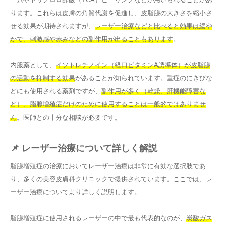
ります。これらは皮膚の角質代謝を促進し、皮脂腺の大きさを縮小さ
せる効果が期待されますが、
レーザー治療などと比べると効果は緩や
かで、刺激感や赤みなどの副作用が出ることもあります
。
内服薬として、
イソトレチノイン（経口ビタミンA誘導体）が皮脂腺
の活動を抑制する効果
があることが知られています。重症のにきびな
どにも使用される薬剤ですが、
副作用が多く（乾燥、肝機能障害な
ど）、脂腺増殖症だけのために使用することは一般的ではありませ
ん
。医師との十分な相談が必要です。
📌 レーザー治療について詳しく解説
脂腺増殖症の治療においてレーザー治療は非常に有効な選択肢であ
り、多くの美容皮膚科クリニックで提供されています。ここでは、レ
ーザー治療についてより詳しく説明します。
脂腺増殖症に使用されるレーザーの中で最も代表的なのが、
炭酸ガス