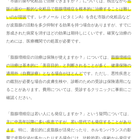
「市販の薬や化粧品で治療できますか？」については、残念ながら
市
販の薬や一般的な化粧品で脂腺増殖症を根本的に治療することは難し
いのが現状
です。レチノール（ビタミンA）を含む市販の化粧品など
が皮脂腺の活動を多少抑制する効果を持つ場合がありますが、すでに
形成された病変を消すほどの効果は期待しにくいです。確実な治療の
ためには、医療機関での処置が必要です。
「脂腺増殖症の治療は保険が使えますか？」については、
脂腺増殖症
の治療は基本的に「美容目的」と判断されることが多く、健康保険の
適用外（自費診療）となる場合がほとんど
です。ただし、悪性疾患と
の鑑別が必要な場合の皮膚生検や、診断のための受診は保険適用にな
ることがあります。費用については、受診するクリニックに事前にご
確認ください。
「脂腺増殖症は若い人にも発症しますか？」という疑問については、
主に中高年以降に多い疾患ですが、若い世代でも発症することがあり
ます
。特に、遺伝的に皮脂腺が活発だったり、ホルモンバランスの影
響で皮脂分泌が多かったりする場合には、比較的若い年齢から発症す