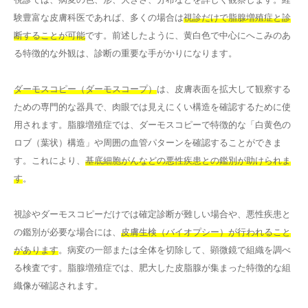
験豊富な皮膚科医であれば、多くの場合は
視診だけで脂腺増殖症と診
断することが可能
です。前述したように、黄白色で中心にへこみのあ
る特徴的な外観は、診断の重要な手がかりになります。
ダーモスコピー（ダーモスコープ）
は、皮膚表面を拡大して観察する
ための専門的な器具で、肉眼では見えにくい構造を確認するために使
用されます。脂腺増殖症では、ダーモスコピーで特徴的な「白黄色の
ロブ（葉状）構造」や周囲の血管パターンを確認することができま
す。これにより、
基底細胞がんなどの悪性疾患との鑑別が助けられま
す
。
視診やダーモスコピーだけでは確定診断が難しい場合や、悪性疾患と
の鑑別が必要な場合には、
皮膚生検（バイオプシー）が行われること
があります
。病変の一部または全体を切除して、顕微鏡で組織を調べ
る検査です。脂腺増殖症では、肥大した皮脂腺が集まった特徴的な組
織像が確認されます。