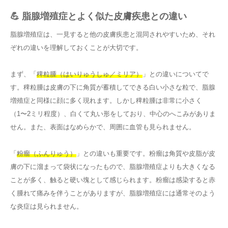
💪 脂腺増殖症とよく似た皮膚疾患との違い
脂腺増殖症は、一見すると他の皮膚疾患と混同されやすいため、それ
ぞれの違いを理解しておくことが大切です。
まず、「
稗粒腫（はいりゅうしゅ／ミリア）
」との違いについてで
す。稗粒腫は皮膚の下に角質が蓄積してできる白い小さな粒で、脂腺
増殖症と同様に顔に多く現れます。しかし稗粒腫は非常に小さく
（1〜2ミリ程度）、白くて丸い形をしており、中心のへこみがありま
せん。また、表面はなめらかで、周囲に血管も見られません。
「
粉瘤（ふんりゅう）
」との違いも重要です。粉瘤は角質や皮脂が皮
膚の下に溜まって袋状になったもので、脂腺増殖症よりも大きくなる
ことが多く、触ると硬い塊として感じられます。粉瘤は感染すると赤
く腫れて痛みを伴うことがありますが、脂腺増殖症には通常そのよう
な炎症は見られません。