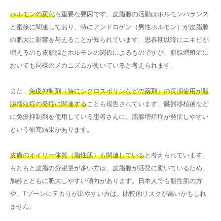
ホルモンの変化
も重要な要因です。皮脂腺の活動はホルモンバランス
と密接に関連しており、特にアンドロゲン（男性ホルモン）が皮脂腺
の肥大に影響を与えることが知られています。思春期以降にニキビが
増えるのも皮脂腺とホルモンの関係によるものですが、脂腺増殖症に
おいても同様のメカニズムが働いていると考えられます。
また、
免疫抑制剤（特にシクロスポリンなどの薬剤）の長期使用が脂
腺増殖症の発症に関連する
ことも報告されています。臓器移植後など
に免疫抑制剤を使用している患者さんに、脂腺増殖症が発症しやすい
という研究結果があります。
皮膚のオイリー体質（脂性肌）も関連している
と考えられています。
もともと皮脂の分泌量が多い方は、皮脂腺が活発に働いているため、
加齢とともに肥大しやすい傾向があります。日本人でも脂性肌の方
や、Tゾーンにテカりが出やすい方は、比較的リスクが高いかもしれ
ません。