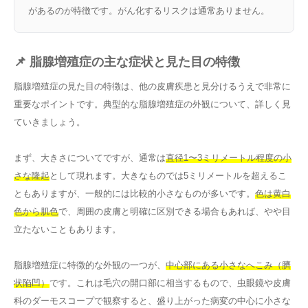
があるのが特徴です。がん化するリスクは通常ありません。
📌 脂腺増殖症の主な症状と見た目の特徴
脂腺増殖症の見た目の特徴は、他の皮膚疾患と見分けるうえで非常に
重要なポイントです。典型的な脂腺増殖症の外観について、詳しく見
ていきましょう。
まず、大きさについてですが、通常は
直径1〜3ミリメートル程度の小
さな隆起
として現れます。大きなものでは5ミリメートルを超えるこ
ともありますが、一般的には比較的小さなものが多いです。
色は黄白
色から肌色
で、周囲の皮膚と明確に区別できる場合もあれば、やや目
立たないこともあります。
脂腺増殖症に特徴的な外観の一つが、
中心部にある小さなへこみ（臍
状陥凹）
です。これは毛穴の開口部に相当するもので、虫眼鏡や皮膚
科のダーモスコープで観察すると、盛り上がった病変の中心に小さな