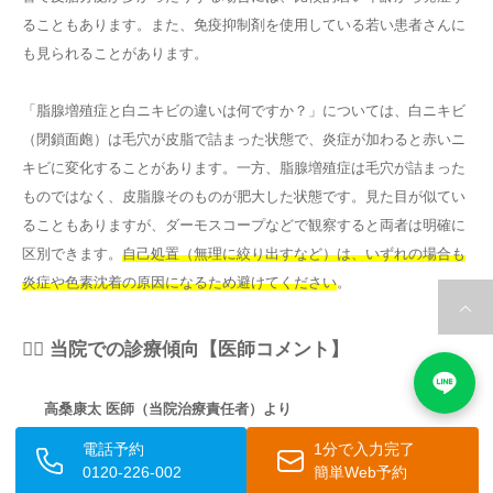
ることもあります。また、免疫抑制剤を使用している若い患者さんに
も見られることがあります。
「脂腺増殖症と白ニキビの違いは何ですか？」については、白ニキビ
（閉鎖面皰）は毛穴が皮脂で詰まった状態で、炎症が加わると赤いニ
キビに変化することがあります。一方、脂腺増殖症は毛穴が詰まった
ものではなく、皮脂腺そのものが肥大した状態です。見た目が似てい
ることもありますが、ダーモスコープなどで観察すると両者は明確に
区別できます。
自己処置（無理に絞り出すなど）は、いずれの場合も
炎症や色素沈着の原因になるため避けてください
。
👨‍⚕️ 当院での診療傾向【医師コメント】
高桑康太 医師（当院治療責任者）より
電話予約
1分で入力完了
「当院では、顔のぽつぽつを「ニキビ」や「脂肪の塊」と思い
0120-226-002
簡単Web予約