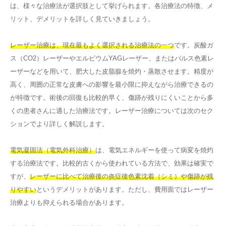
は、様々な治療法が選択肢として挙げられます。各治療法の特徴、メ
リット、デメリットを詳しく見ていきましょう。
レーザー治療は、現在最もよく選択される治療法の一つ
です。炭酸ガ
ス（CO2）レーザーやエルビウムYAGレーザー、またはパルス色素レ
ーザーなどを用いて、肥大した皮脂腺を焼灼・蒸散させます。精度が
高く、周囲の正常な皮膚への影響を最小限に抑えながら治療できるの
が特徴です。術後の回復も比較的早く、傷跡が残りにくいことから多
くの患者さんに適した治療法です。レーザー治療については次のセク
ションでより詳しく解説します。
電気凝固法（電気外科治療）
は、電気エネルギーを使って病変を焼灼
する治療法です。比較的古くから使われている方法で、効果は確実で
すが、
レーザーに比べて治療後の炎症後色素沈着（シミ）や傷跡が残
りやすい
というデメリットがあります。ただし、費用面ではレーザー
治療よりも抑えられる場合があります。