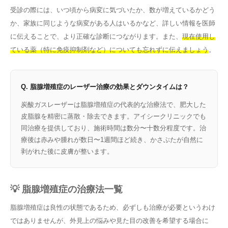
受診の際には、いつ頃から病変に気づいたか、数が増えているかどう
か、家族に同じような病変がある人はいるかなど、詳しい情報を医師
に伝えることで、より正確な診断につながります。また、
現在使用し
ている薬（特に免疫抑制剤など）についても忘れずに伝えましょう
。
Q. 脂腺増殖症のレーザー治療の効果とダウンタイムは？
炭酸ガスレーザーは脂腺増殖症の代表的な治療法で、肥大した
皮脂腺を精密に蒸散・除去できます。アイシークリニックでも
同治療を提供しており、施術時間は数分〜十数分程度です。治
療後は赤みや腫れが数日〜1週間ほど続き、かさぶたが自然に
剥がれた後に皮膚が整います。
💡 脂腺増殖症の治療法一覧
脂腺増殖症は良性の状態であるため、必ずしも治療が必要というわけ
ではありませんが、外見上の悩みや見た目の改善を希望する場合に