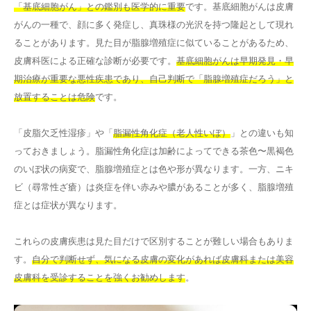
「基底細胞がん」との鑑別も医学的に重要
です。基底細胞がんは皮膚
がんの一種で、顔に多く発症し、真珠様の光沢を持つ隆起として現れ
ることがあります。見た目が脂腺増殖症に似ていることがあるため、
皮膚科医による正確な診断が必要です。
基底細胞がんは早期発見・早
期治療が重要な悪性疾患であり、自己判断で「脂腺増殖症だろう」と
放置することは危険
です。
「皮脂欠乏性湿疹」や「
脂漏性角化症（老人性いぼ）
」との違いも知
っておきましょう。脂漏性角化症は加齢によってできる茶色〜黒褐色
のいぼ状の病変で、脂腺増殖症とは色や形が異なります。一方、ニキ
ビ（尋常性ざ瘡）は炎症を伴い赤みや膿があることが多く、脂腺増殖
症とは症状が異なります。
これらの皮膚疾患は見た目だけで区別することが難しい場合もありま
す。
自分で判断せず、気になる皮膚の変化があれば皮膚科または美容
皮膚科を受診することを強くお勧めします
。