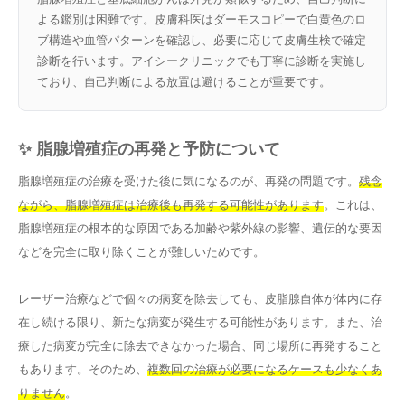
よる鑑別は困難です。皮膚科医はダーモスコピーで白黄色のロ
ブ構造や血管パターンを確認し、必要に応じて皮膚生検で確定
診断を行います。アイシークリニックでも丁寧に診断を実施し
ており、自己判断による放置は避けることが重要です。
✨ 脂腺増殖症の再発と予防について
脂腺増殖症の治療を受けた後に気になるのが、再発の問題です。
残念
ながら、脂腺増殖症は治療後も再発する可能性があります
。これは、
脂腺増殖症の根本的な原因である加齢や紫外線の影響、遺伝的な要因
などを完全に取り除くことが難しいためです。
レーザー治療などで個々の病変を除去しても、皮脂腺自体が体内に存
在し続ける限り、新たな病変が発生する可能性があります。また、治
療した病変が完全に除去できなかった場合、同じ場所に再発すること
もあります。そのため、
複数回の治療が必要になるケースも少なくあ
りません
。