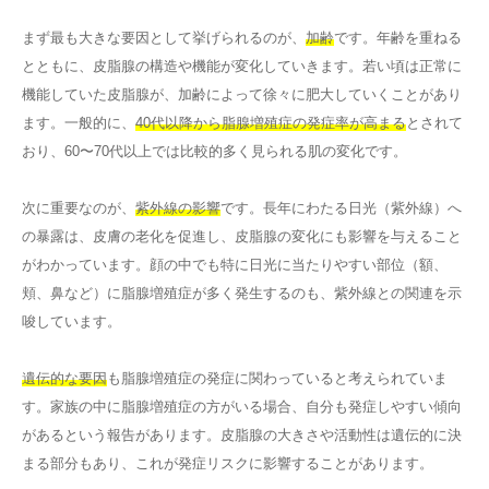
まず最も大きな要因として挙げられるのが、
加齢
です。年齢を重ねる
とともに、皮脂腺の構造や機能が変化していきます。若い頃は正常に
機能していた皮脂腺が、加齢によって徐々に肥大していくことがあり
ます。一般的に、
40代以降から脂腺増殖症の発症率が高まる
とされて
おり、60〜70代以上では比較的多く見られる肌の変化です。
次に重要なのが、
紫外線の影響
です。長年にわたる日光（紫外線）へ
の暴露は、皮膚の老化を促進し、皮脂腺の変化にも影響を与えること
がわかっています。顔の中でも特に日光に当たりやすい部位（額、
頬、鼻など）に脂腺増殖症が多く発生するのも、紫外線との関連を示
唆しています。
遺伝的な要因
も脂腺増殖症の発症に関わっていると考えられていま
す。家族の中に脂腺増殖症の方がいる場合、自分も発症しやすい傾向
があるという報告があります。皮脂腺の大きさや活動性は遺伝的に決
まる部分もあり、これが発症リスクに影響することがあります。