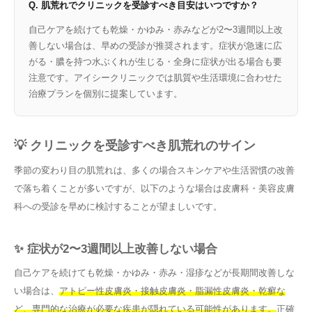
Q. 肌荒れでクリニックを受診すべき目安はいつですか？
自己ケアを続けても乾燥・かゆみ・赤みなどが2〜3週間以上改
善しない場合は、早めの受診が推奨されます。症状が急速に広
がる・膿を持つ水ぶくれが生じる・全身に症状が出る場合も要
注意です。アイシークリニックでは肌質や生活環境に合わせた
治療プランを個別に提案しています。
💡 クリニックを受診すべき肌荒れのサイン
季節の変わり目の肌荒れは、多くの場合スキンケアや生活習慣の改善
で落ち着くことが多いですが、以下のような場合は皮膚科・美容皮膚
科への受診を早めに検討することが望ましいです。
✨ 症状が2〜3週間以上改善しない場合
自己ケアを続けても乾燥・かゆみ・赤み・湿疹などが長期間改善しな
い場合は、
アトピー性皮膚炎・接触皮膚炎・脂漏性皮膚炎・乾癬な
ど、専門的な治療が必要な疾患が隠れている可能性があります。
正確