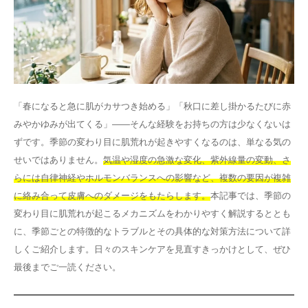
その他
言語
简体中文
한국어
日本語
Español
「春になると急に肌がカサつき始める」「秋口に差し掛かるたびに赤
English
みやかゆみが出てくる」——そんな経験をお持ちの方は少なくないは
ずです。季節の変わり目に肌荒れが起きやすくなるのは、単なる気の
せいではありません。
気温や湿度の急激な変化、紫外線量の変動、さ
らには自律神経やホルモンバランスへの影響など、複数の要因が複雑
に絡み合って皮膚へのダメージをもたらします。
本記事では、季節の
変わり目に肌荒れが起こるメカニズムをわかりやすく解説するととも
に、季節ごとの特徴的なトラブルとその具体的な対策方法について詳
しくご紹介します。日々のスキンケアを見直すきっかけとして、ぜひ
最後までご一読ください。