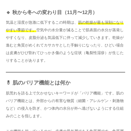
🔹 秋から冬への変わり目（11月〜12月）
気温と湿度が急激に低下するこの時期は、
肌の乾燥が最も深刻になり
やすい季節です。
空気中の水分量が減ることで肌表面の水分が蒸発し
やすくなり、皮脂分泌も気温低下に伴って減少していきます。乾燥が
進むと角質がめくれてカサカサとした手触りになったり、ひどい場合
は皮膚がひび割れてひっかき傷のような症状（亀裂性湿疹）が生じた
りすることがあります。
💊 肌のバリア機能とは何か
肌荒れを語る上で欠かせないキーワードが「バリア機能」です。肌の
バリア機能とは、外部からの有害な物質（細菌・アレルゲン・刺激物
など）の侵入を防ぎ、かつ体内の水分が外へ逃げないようにする仕組
みのことを指します。