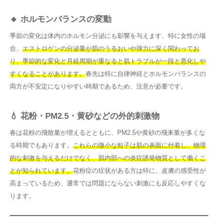
🔸 ホルモンバランスの変動
季節の変化は体内のホルモン分泌にも影響を与えます。特に女性の場
合、
エストロゲンの分泌量が肌のうるおいや弾力に深く関わってお
り、季節的な変化と月経周期が重なると肌トラブルが一段と悪化しや
すくなることがあります。
春先は特に自律神経とホルモンバランスの
両方が不安定になりやすい時期であるため、注意が必要です。
💧 花粉・PM2.5・黄砂などの外的刺激物
春は花粉の飛散量が増えるとともに、PM2.5や黄砂の飛来量が多くな
る時期でもあります。
これらの微小な粒子は肌の表面に付着し、物理
的な刺激を与えるだけでなく、肌内部への炎症誘発物質として働くこ
とが知られています。
花粉症の症状がある方は特に、皮膚の感受性が
高まっているため、通常では問題にならない刺激にも反応しやすくな
ります。