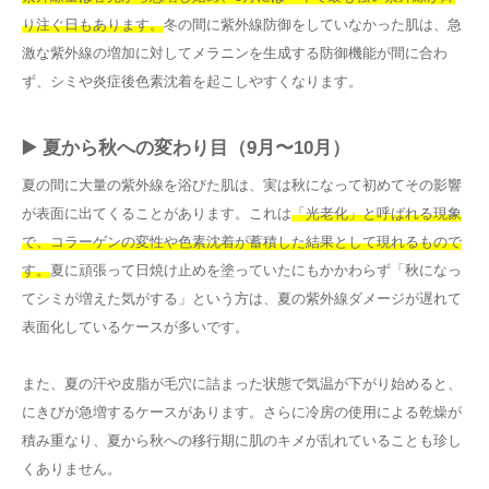
り注ぐ日もあります。
冬の間に紫外線防御をしていなかった肌は、急
激な紫外線の増加に対してメラニンを生成する防御機能が間に合わ
ず、シミや炎症後色素沈着を起こしやすくなります。
▶️ 夏から秋への変わり目（9月〜10月）
夏の間に大量の紫外線を浴びた肌は、実は秋になって初めてその影響
が表面に出てくることがあります。これは
「光老化」と呼ばれる現象
で、コラーゲンの変性や色素沈着が蓄積した結果として現れるもので
す。
夏に頑張って日焼け止めを塗っていたにもかかわらず「秋になっ
てシミが増えた気がする」という方は、夏の紫外線ダメージが遅れて
表面化しているケースが多いです。
また、夏の汗や皮脂が毛穴に詰まった状態で気温が下がり始めると、
にきびが急増するケースがあります。さらに冷房の使用による乾燥が
積み重なり、夏から秋への移行期に肌のキメが乱れていることも珍し
くありません。