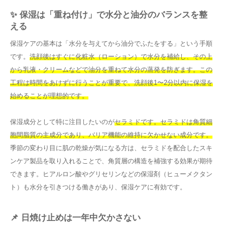
✨ 保湿は「重ね付け」で水分と油分のバランスを整
える
保湿ケアの基本は「水分を与えてから油分でふたをする」という手順
です。
洗顔後はすぐに化粧水（ローション）で水分を補給し、その上
から乳液・クリームなどで油分を重ねて水分の蒸発を防ぎます。この
工程は時間をあけずに行うことが重要で、洗顔後1〜2分以内に保湿を
始めることが理想的です。
保湿成分として特に注目したいのが
セラミドです。セラミドは角質細
胞間脂質の主成分であり、バリア機能の維持に欠かせない成分です。
季節の変わり目に肌の乾燥が気になる方は、セラミドを配合したスキ
ンケア製品を取り入れることで、角質層の構造を補強する効果が期待
できます。ヒアルロン酸やグリセリンなどの保湿剤（ヒューメクタン
ト）も水分を引きつける働きがあり、保湿ケアに有効です。
📌 日焼け止めは一年中欠かさない