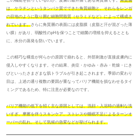
この機能を担っているのが、皮膚の最外層である角質層です。
角質層
は、ケラチンというタンパク質でできた角質細胞と、それらをレンガ
の目地のように取り囲む細胞間脂質（セラミドなど）によって構成さ
れています。
さらに角質層の表面には皮脂膜（皮脂と汗が混ざった薄
い膜）があり、弱酸性のpHを保つことで細菌の増殖を抑えるととも
に、水分の蒸発を防いでいます。
この精巧な構造が何らかの原因で崩れると、外部刺激が直接皮膚内に
侵入しやすくなります。その結果、炎症・かゆみ・赤み・乾燥・にき
びといったさまざまな肌トラブルが引き起こされます。季節の変わり
目は、上述の通り複数の要因が重なってバリア機能を損なわせるタイ
ミングであるため、特に注意が必要なのです。
バリア機能の低下を招く主な原因としては、洗顔・入浴時の過剰な洗
いすぎ、摩擦を伴うスキンケア、ストレスや睡眠不足によるターンオ
ーバーの乱れ、そして気候の急変などが挙げられます。