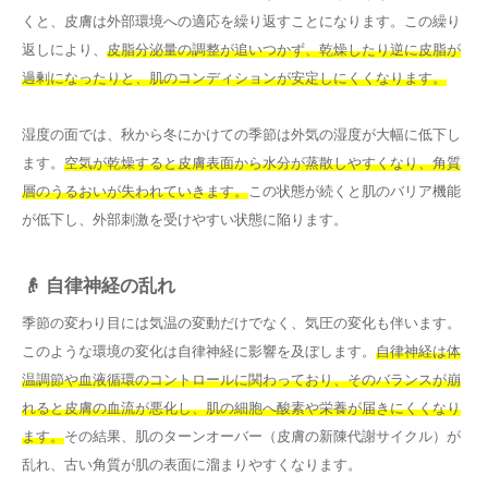
くと、皮膚は外部環境への適応を繰り返すことになります。この繰り
返しにより、
皮脂分泌量の調整が追いつかず、乾燥したり逆に皮脂が
過剰になったりと、肌のコンディションが安定しにくくなります。
湿度の面では、秋から冬にかけての季節は外気の湿度が大幅に低下し
ます。
空気が乾燥すると皮膚表面から水分が蒸散しやすくなり、角質
層のうるおいが失われていきます。
この状態が続くと肌のバリア機能
が低下し、外部刺激を受けやすい状態に陥ります。
👴 自律神経の乱れ
季節の変わり目には気温の変動だけでなく、気圧の変化も伴います。
このような環境の変化は自律神経に影響を及ぼします。
自律神経は体
温調節や血液循環のコントロールに関わっており、そのバランスが崩
れると皮膚の血流が悪化し、肌の細胞へ酸素や栄養が届きにくくなり
ます。
その結果、肌のターンオーバー（皮膚の新陳代謝サイクル）が
乱れ、古い角質が肌の表面に溜まりやすくなります。