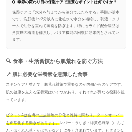
Q. 季節の変わり目の保湿ケアで重要なポイントは何ですか？
保湿ケアは「水分を与えてから油分でふたをする」手順が基本
です。洗顔後1〜2分以内に化粧水で水分を補給し、乳液・クリ
ームで油分を重ねて蒸発を防ぎます。特にセラミド配合製品は
角質層の構造を補強し、バリア機能の回復に効果的とされてい
ます。
🔍 食事・生活習慣から肌荒れを防ぐ方法
📍 肌に必要な栄養素を意識した食事
スキンケアと並んで、肌荒れ対策で重要なのが内側からのケアです。
肌の健康を支える栄養素はいくつかあり、それぞれが異なる役割を担
っています。
ビタミンAは皮膚の上皮細胞の分化と維持に関わり、ターンオーバー
を正常化する働きがあります。
レバー・うなぎ・緑黄色野菜（にんじ
ん・ほうれん草・かぼちゃなど）に多く含まれています。ビタミンC