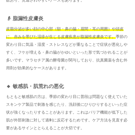
数おり、見逃されやすいケースもあります。
👴 脂漏性皮膚炎
皮脂分泌が多い顔の中心部（額・鼻の脇・眉間・耳の周囲）や頭皮
に、赤みを帯びた湿疹が生じる皮膚疾患が脂漏性皮膚炎です。
季節の
変わり目に気温・湿度・ストレスなどが重なることで症状が悪化しや
すく、フケが増える・鼻の脇がかゆいといった形で気づかれることが
多いです。マラセチア属の酵母菌が関与しており、抗真菌薬を含む外
用剤が効果的なケースがあります。
🔸 敏感肌・肌荒れの悪化
もともと敏感肌の方は、季節の変わり目に普段は問題なく使えていた
スキンケア製品で刺激を感じたり、洗顔後にひりひりするといった症
状が強くなったりすることがあります。これはバリア機能が低下した
肌が外部刺激に対して過剰に反応するためです。ケア方法を見直す必
要があるサインととらえることが大切です。