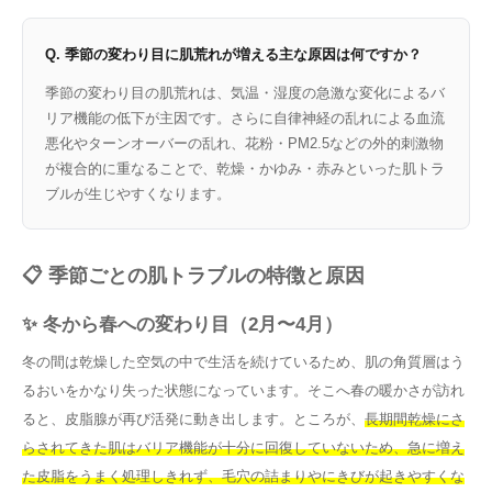
Q. 季節の変わり目に肌荒れが増える主な原因は何ですか？
季節の変わり目の肌荒れは、気温・湿度の急激な変化によるバ
リア機能の低下が主因です。さらに自律神経の乱れによる血流
悪化やターンオーバーの乱れ、花粉・PM2.5などの外的刺激物
が複合的に重なることで、乾燥・かゆみ・赤みといった肌トラ
ブルが生じやすくなります。
📋 季節ごとの肌トラブルの特徴と原因
✨ 冬から春への変わり目（2月〜4月）
冬の間は乾燥した空気の中で生活を続けているため、肌の角質層はう
るおいをかなり失った状態になっています。そこへ春の暖かさが訪れ
ると、皮脂腺が再び活発に動き出します。ところが、
長期間乾燥にさ
らされてきた肌はバリア機能が十分に回復していないため、急に増え
た皮脂をうまく処理しきれず、毛穴の詰まりやにきびが起きやすくな