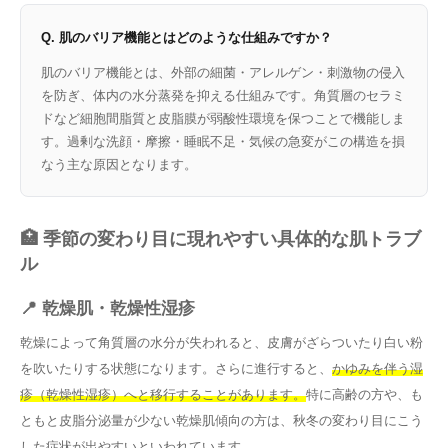
Q. 肌のバリア機能とはどのような仕組みですか？
肌のバリア機能とは、外部の細菌・アレルゲン・刺激物の侵入
を防ぎ、体内の水分蒸発を抑える仕組みです。角質層のセラミ
ドなど細胞間脂質と皮脂膜が弱酸性環境を保つことで機能しま
す。過剰な洗顔・摩擦・睡眠不足・気候の急変がこの構造を損
なう主な原因となります。
🏥 季節の変わり目に現れやすい具体的な肌トラブ
ル
📍 乾燥肌・乾燥性湿疹
乾燥によって角質層の水分が失われると、皮膚がざらついたり白い粉
を吹いたりする状態になります。さらに進行すると、
かゆみを伴う湿
疹（乾燥性湿疹）へと移行することがあります。
特に高齢の方や、も
ともと皮脂分泌量が少ない乾燥肌傾向の方は、秋冬の変わり目にこう
した症状が出やすいといわれています。