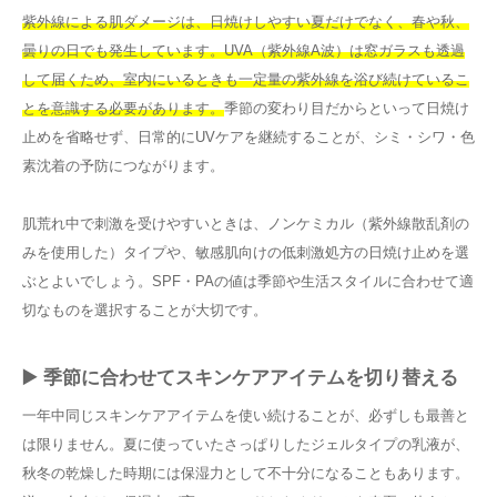
紫外線による肌ダメージは、日焼けしやすい夏だけでなく、春や秋、
曇りの日でも発生しています。UVA（紫外線A波）は窓ガラスも透過
して届くため、室内にいるときも一定量の紫外線を浴び続けているこ
とを意識する必要があります。
季節の変わり目だからといって日焼け
止めを省略せず、日常的にUVケアを継続することが、シミ・シワ・色
素沈着の予防につながります。
肌荒れ中で刺激を受けやすいときは、ノンケミカル（紫外線散乱剤の
みを使用した）タイプや、敏感肌向けの低刺激処方の日焼け止めを選
ぶとよいでしょう。SPF・PAの値は季節や生活スタイルに合わせて適
切なものを選択することが大切です。
▶️ 季節に合わせてスキンケアアイテムを切り替える
一年中同じスキンケアアイテムを使い続けることが、必ずしも最善と
は限りません。夏に使っていたさっぱりしたジェルタイプの乳液が、
秋冬の乾燥した時期には保湿力として不十分になることもあります。