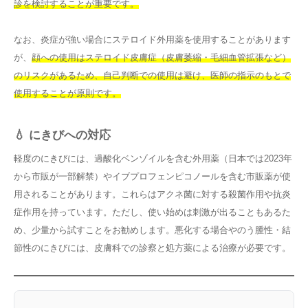
診を検討することが重要です。
なお、炎症が強い場合にステロイド外用薬を使用することがあります
が、
顔への使用はステロイド皮膚症（皮膚萎縮・毛細血管拡張など）
のリスクがあるため、自己判断での使用は避け、医師の指示のもとで
使用することが原則です。
💧 にきびへの対応
軽度のにきびには、過酸化ベンゾイルを含む外用薬（日本では2023年
から市販が一部解禁）やイブプロフェンピコノールを含む市販薬が使
用されることがあります。これらはアクネ菌に対する殺菌作用や抗炎
症作用を持っています。ただし、使い始めは刺激が出ることもあるた
め、少量から試すことをお勧めします。悪化する場合やのう腫性・結
節性のにきびには、皮膚科での診察と処方薬による治療が必要です。