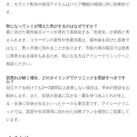
す。セラミド配合の保湿アイテムはバリア機能の補強に特に効果的で
す。
秋になってシミが増えた気がするのはなぜですか？
夏に浴びた紫外線ダメージが遅れて表面化する「光老化」が原因と考
えられます。コラーゲンの変性や色素沈着は、紫外線を浴びた直後で
はなく、数ヶ月後に現れることがあります。市販の美白製品では改善
に限界がある場合もあるため、気になる方はアイシークリニックへご
相談ください。
肌荒れが続く場合、どのタイミングでクリニックを受診すべきです
か？
自己ケアを続けても2〜3週間以上改善しない場合は、早めの受診をお
勧めします。また、症状が急速に広がる・膿を持つ水ぶくれが生じ
る・全身に症状が出るといったケースも要注意です。アイシークリニ
ックでは、肌質や生活環境に合わせた治療プランを個別にご提案して
います。