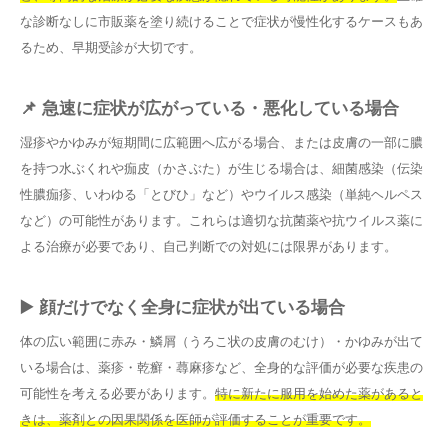
な診断なしに市販薬を塗り続けることで症状が慢性化するケースもあ
るため、早期受診が大切です。
📌 急速に症状が広がっている・悪化している場合
湿疹やかゆみが短期間に広範囲へ広がる場合、または皮膚の一部に膿
を持つ水ぶくれや痂皮（かさぶた）が生じる場合は、細菌感染（伝染
性膿痂疹、いわゆる「とびひ」など）やウイルス感染（単純ヘルペス
など）の可能性があります。これらは適切な抗菌薬や抗ウイルス薬に
よる治療が必要であり、自己判断での対処には限界があります。
▶️ 顔だけでなく全身に症状が出ている場合
体の広い範囲に赤み・鱗屑（うろこ状の皮膚のむけ）・かゆみが出て
いる場合は、薬疹・乾癬・蕁麻疹など、全身的な評価が必要な疾患の
可能性を考える必要があります。
特に新たに服用を始めた薬があると
きは、薬剤との因果関係を医師が評価することが重要です。