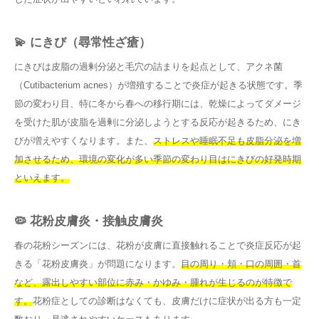
💫 にきび（尋常性ざ瘡）
にきびは皮脂の過剰分泌と毛穴の詰まりを起点として、アクネ菌
（Cutibacterium acnes）が増殖することで炎症が起きる状態です。季
節の変わり目、特に冬から春への移行期には、乾燥によってダメージ
を受けた肌が皮脂を過剰に分泌しようとする反応が起きるため、にき
びが増えやすくなります。また、
ストレスや睡眠不足も皮脂分泌を増
加させるため、環境の変化が多い季節の変わり目はにきびの好発時期
といえます。
🦠 花粉皮膚炎・接触皮膚炎
春の花粉シーズンには、花粉が皮膚に直接触れることで炎症反応が起
きる「花粉皮膚炎」が問題になります。
目の周り・頬・口の周囲・首
など、露出しやすい部位に赤み・かゆみ・腫れが生じるのが特徴で
す。
花粉症としての診断はなくても、皮膚だけに症状が出る方も一定