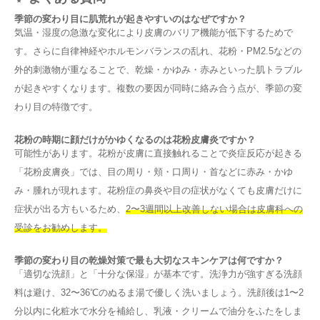
季節の変わり目に肌荒れが起きやすいのはなぜですか？
気温・湿度の急激な変化により皮膚のバリア機能が低下するためで
す。さらに自律神経やホルモンバランスの乱れ、花粉・PM2.5などの
外的刺激物が重なることで、乾燥・かゆみ・赤みといった肌トラブル
が起きやすくなります。複数の要因が同時に絡み合う点が、季節の変
わり目の特徴です。
花粉の時期に顔だけがかゆくなるのは花粉皮膚炎ですか？
可能性があります。花粉が皮膚に直接触れることで炎症反応が起きる
「花粉皮膚炎」では、目の周り・頬・口周り・首などに赤み・かゆ
み・腫れが現れます。花粉症の鼻炎や目の症状がなくても皮膚だけに
症状が出る方もいるため、
2〜3週間以上改善しない場合は皮膚科への
受診をお勧めします。
季節の変わり目の乾燥対策で最も大切なスキンケアは何ですか？
「適切な洗顔」と「十分な保湿」が基本です。洗浄力が強すぎる洗顔
料は避け、32〜36℃のぬるま湯で優しく洗いましょう。洗顔後は1〜2
分以内に化粧水で水分を補給し、乳液・クリームで油分をふたをしま