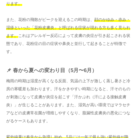
ります。
また、花粉の飛散がピークを迎えるこの時期は、
顔のかゆみ・赤み・
湿疹といった「花粉皮膚炎」と呼ばれる症状が現れる方も多く見られ
ます。
これはアレルギー反応によって皮膚の炎症が引き起こされる状
態であり、花粉症の目の症状や鼻炎と並行して起きることが特徴で
す。
📌 春から夏への変わり目（5月〜6月）
梅雨の時期は湿度が高くなる反面、気温の上下が激しく蒸し暑さと冷
房の寒暖差も加わります。汗をかきやすい時期になると、汗そのもの
が刺激になって皮膚が炎症を起こす「汗かぶれ（汗による接触皮膚
炎）」が生じることがあります。また、湿気が高い環境ではマラセチ
アなどの皮膚常在菌が増殖しやすくなり、脂漏性皮膚炎の悪化につな
がるケースもあります。
紫外線量は春先から急増し始め、5月には一年で最も強い紫外線が降