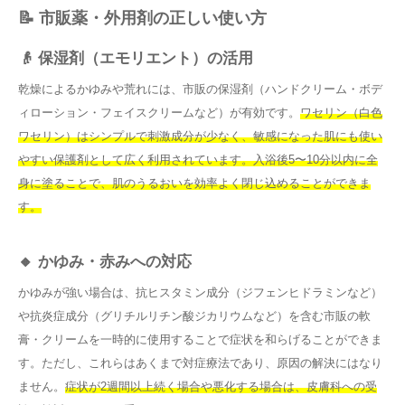
📝 市販薬・外用剤の正しい使い方
👴 保湿剤（エモリエント）の活用
乾燥によるかゆみや荒れには、市販の保湿剤（ハンドクリーム・ボデ
ィローション・フェイスクリームなど）が有効です。
ワセリン（白色
ワセリン）はシンプルで刺激成分が少なく、敏感になった肌にも使い
やすい保護剤として広く利用されています。入浴後5〜10分以内に全
身に塗ることで、肌のうるおいを効率よく閉じ込めることができま
す。
🔸 かゆみ・赤みへの対応
かゆみが強い場合は、抗ヒスタミン成分（ジフェンヒドラミンなど）
や抗炎症成分（グリチルリチン酸ジカリウムなど）を含む市販の軟
膏・クリームを一時的に使用することで症状を和らげることができま
す。ただし、これらはあくまで対症療法であり、原因の解決にはなり
ません。
症状が2週間以上続く場合や悪化する場合は、皮膚科への受