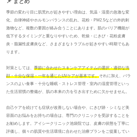
📌 まとめ
季節の変わり目に肌荒れが起きやすい理由は、気温・湿度の急激な変
化、自律神経やホルモンバランスの乱れ、花粉・PM2.5などの外的刺
激物など、複数の要因が絡み合うことにあります。肌のバリア機能が
低下するタイミングと重なりやすいため、乾燥・にきび・花粉皮膚
炎・脂漏性皮膚炎など、さまざまなトラブルが起きやすい時期でもあ
ります。
対策としては、
季節に合わせたスキンケアアイテムの選択・適切な洗
顔・十分な保湿・一年を通じたUVケアが基本です。
それに加え、バラ
ンスのよい食事・十分な睡眠・ストレス管理・室内の湿度管理といっ
た生活習慣の整備が、肌の本来の力を引き出すために欠かせません。
自己ケアを続けても症状が改善しない場合や、にきび跡・シミなど美
容面のお悩みをお持ちの場合は、専門のクリニックを受診することを
お勧めします。アイシークリニック池袋院では、皮膚の状態を丁寧に
評価し、個々の肌質や生活環境に合わせた治療プランをご提案してい