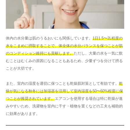
体内の水分量は肌のうるおいにも関係しています。
1日1.5〜2L程度の
水をこまめに摂取することで、体全体の水分バランスを保つことが肌
のコンディション維持にも貢献します。
ただし、大量の水を一気に飲
むことはむくみの原因になることもあるため、少量ずつを分けて摂る
ことが大切です。
また、室内の湿度を適切に保つことも乾燥肌対策として有効です。
乾
燥が気になる秋冬には加湿器を活用して室内湿度を50〜60%程度に保
つことが推奨されています。
エアコンを使用する場合は特に乾燥が進
みやすいため、洗濯物を室内に干す・植物を置くなどの工夫も補助的
に効果があります。