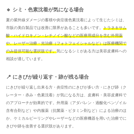
🔹 シミ・色素沈着が気になる場合
夏の紫外線ダメージの蓄積や炎症後色素沈着によって生じたシミは、
市販の美白製品では改善に限界があることも多いです。
トラネキサム
酸・ハイドロキノン・レチノイン酸などの医療用成分を含む外用薬
や、レーザー治療・光治療（フォトフェイシャルなど）は医療機関で
のみ提供可能な選択肢です。
気になるシミがある方は美容皮膚科への
相談が適しています。
📍 にきびが繰り返す・跡が残る場合
にきびが繰り返し出来る方・炎症性のにきびが多い方・にきび跡（ク
レーター・赤み・色素沈着）が気になる方は、皮膚科・美容皮膚科で
のアプローチが効果的です。外用薬（アダパレン・過酸化ベンゾイル
含有合剤など）や内服薬（抗菌薬・ビタミン剤など）による治療のほ
か、ケミカルピーリングやレーザーなどの医療機器を用いた治療でに
きびや跡を改善する選択肢があります。