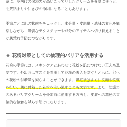
逆に、冬向けの保湿力が高いこってりしたクリームを春夏に使うと、
毛穴詰まりやにきびの原因になることもあります。
季節ごとに肌の状態をチェックし、水分量・皮脂量・感触の変化を観
察しながら、適切なテクスチャーや成分のアイテムへ切り替えること
が肌荒れ予防につながります。
🔹 花粉対策としての物理的バリアを活用する
花粉の季節には、スキンケアとあわせて花粉を肌につけない工夫も重
要です。外出時はマスクを着用して花粉の吸入を防ぐとともに、顔へ
の花粉の付着量を減らすことができます。
帰宅後はすぐに洗顔や洗髪
を行い、肌に付着した花粉を洗い流すことも大切です。
また、防護力
のあるバリアクリームを外出前に使用する方法も、皮膚への花粉の直
接的な接触を減らす助けになります。