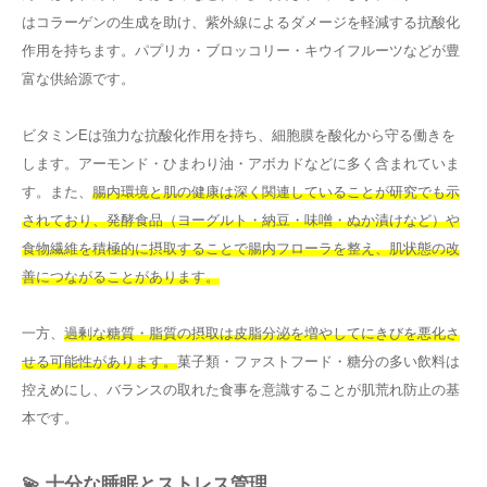
はコラーゲンの生成を助け、紫外線によるダメージを軽減する抗酸化
作用を持ちます。パプリカ・ブロッコリー・キウイフルーツなどが豊
富な供給源です。
ビタミンEは強力な抗酸化作用を持ち、細胞膜を酸化から守る働きを
します。アーモンド・ひまわり油・アボカドなどに多く含まれていま
す。また、
腸内環境と肌の健康は深く関連していることが研究でも示
されており、発酵食品（ヨーグルト・納豆・味噌・ぬか漬けなど）や
食物繊維を積極的に摂取することで腸内フローラを整え、肌状態の改
善につながることがあります。
一方、
過剰な糖質・脂質の摂取は皮脂分泌を増やしてにきびを悪化さ
せる可能性があります。
菓子類・ファストフード・糖分の多い飲料は
控えめにし、バランスの取れた食事を意識することが肌荒れ防止の基
本です。
💫 十分な睡眠とストレス管理