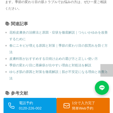
ます。季節の変わり目の肌トラブルでお悩みの方は、ぜひ一度ご相談
ください。
📚 関連記事
花粉皮膚炎の治療法と原因・症状を徹底解説｜つらいかゆみを改善
するために
春にニキビが増える原因と対策｜季節の変わり目の肌荒れを防ぐ方
法
皮膚科医がおすすめする日焼け止めの選び方と正しい使い方
季節の変わり目に蕁麻疹が出やすい理由と対処法を解説
ゆらぎ肌の原因と対策を徹底解説｜肌が不安定になる理由と改善方
法
📚 参考文献
日本皮膚科学会
– 皮膚のバリア機能・アトピー性皮膚炎・脂漏性
電話予約
1分で入力完了
0120-226-002
簡単Web予約
皮膚炎・にきび（尋常性ざ瘡）・花粉皮膚炎・乾燥性湿疹など、記