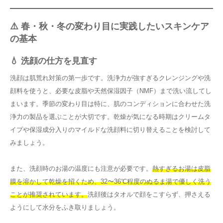
⚠️ 春・秋・冬の変わり目に実践したいスキンケア
の基本
💧 洗顔の仕方を見直す
洗顔は肌荒れ対策の第一歩です。洗浄力が強すぎるクレンジングや洗
顔料を使うと、必要な皮脂や天然保湿因子（NMF）まで洗い流してし
まいます。季節の変わり目は特に、肌のコンディションに合わせた洗
浄力の製品を選ぶことが大切です。乾燥が気になる時期はクリームタ
イプや保湿成分入りのマイルドな洗顔料に切り替えることを検討して
みましょう。
また、洗顔時のお湯の温度にも注意が必要です。
熱すぎるお湯は皮脂
膜を溶かして乾燥を招くため、32〜36℃程度のぬるま湯で優しく洗う
ことが推奨されています。
洗顔後はタオルで顔をこすらず、押さえる
ようにして水分をふき取りましょう。