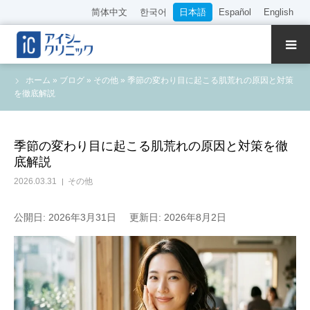
简体中文
한국어
日本語
Español
English
クリニック紹介
ホーム
»
ブログ
»
その他
»
季節の変わり目に起こる肌荒れの原因と対策
を徹底解説
診療内容
院長・医師の紹介
季節の変わり目に起こる肌荒れの原因と対策を徹
底解説
WEB予約
2026.03.31
その他
料金表
公開日: 2026年3月31日
更新日: 2026年8月2日
アクセス
採用情報