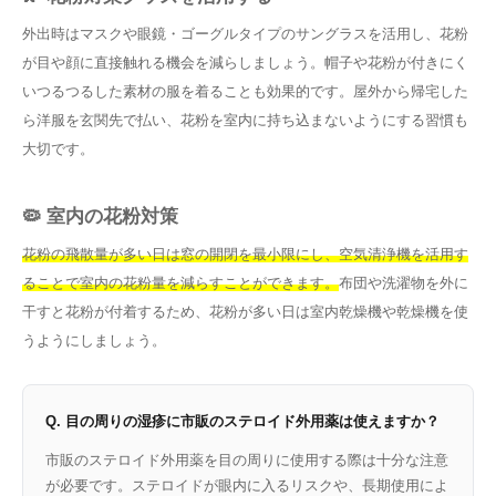
外出時はマスクや眼鏡・ゴーグルタイプのサングラスを活用し、花粉
が目や顔に直接触れる機会を減らしましょう。帽子や花粉が付きにく
いつるつるした素材の服を着ることも効果的です。屋外から帰宅した
ら洋服を玄関先で払い、花粉を室内に持ち込まないようにする習慣も
大切です。
🦠 室内の花粉対策
花粉の飛散量が多い日は窓の開閉を最小限にし、空気清浄機を活用す
ることで室内の花粉量を減らすことができます。
布団や洗濯物を外に
干すと花粉が付着するため、花粉が多い日は室内乾燥機や乾燥機を使
うようにしましょう。
Q. 目の周りの湿疹に市販のステロイド外用薬は使えますか？
市販のステロイド外用薬を目の周りに使用する際は十分な注意
が必要です。ステロイドが眼内に入るリスクや、長期使用によ