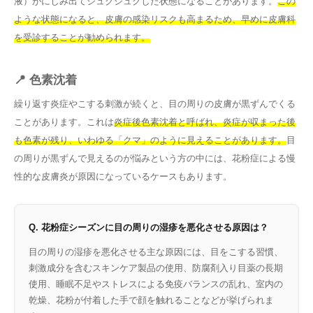
液）がにじみ出てジュクジュクした状態になることがあります。
この
ような状態になると、皮膚の感染リスクも高まるため、早めに皮膚科
を受診することが勧められます。
📍 色素沈着
繰り返す炎症やこする刺激が続くと、目の周りの皮膚が黒ずんでくる
ことがあります。これは
炎症後色素沈着と呼ばれ、炎症が収まった後
も色素が残り、いわゆる「クマ」のように見えることがあります。
目
の周りが黒ずんで見えるのが悩みという方の中には、花粉症による慢
性的な皮膚炎が原因になっているケースもあります。
Q. 花粉症シーズンに目の周りの湿疹を悪化させる原因は？
目の周りの湿疹を悪化させる主な原因には、目をこする習慣、
刺激成分を含むスキンケア製品の使用、防腐剤入り目薬の長期
使用、睡眠不足やストレスによる免疫バランスの乱れ、室内の
乾燥、花粉が付着した手で顔を触れることなどが挙げられま