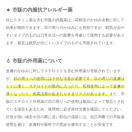
🔸 市販の内服抗アレルギー薬
抗ヒスタミン薬を含む市販の内服薬は、花粉症のかゆみ全般に対して
効果が期待できます。目の周りのかゆみにも有効ですが、眠気が出や
すいタイプのものは日常生活への影響を考慮して使用する必要があり
ます。最近は眠気が出にくいタイプのものも市販されています。
💧 市販の外用薬について
皮膚のかゆみに対してステロイドを含む外用薬が市販されています
が、
目の周りへの使用には十分な注意が必要です。目の周りの皮膚は
とくに薄く、ステロイドが眼内に入ったり、長期使用によって皮膚が
薄くなったり、色素沈着が起きたりするリスクがあります。
また、市
販のステロイド外用薬の目の周りへの使用は製品によって禁忌とされ
ている場合もあるため、使用前に必ず添付文書を確認してください。
症状が強い場合や目の際に近い部位の湿疹には、自己判断での市販薬
使用を避け、皮膚科や眼科での受診を優先することが安全です。