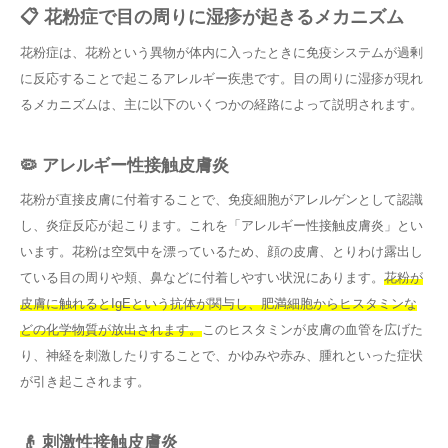
📋 花粉症で目の周りに湿疹が起きるメカニズム
花粉症は、花粉という異物が体内に入ったときに免疫システムが過剰
に反応することで起こるアレルギー疾患です。目の周りに湿疹が現れ
るメカニズムは、主に以下のいくつかの経路によって説明されます。
🦠 アレルギー性接触皮膚炎
花粉が直接皮膚に付着することで、免疫細胞がアレルゲンとして認識
し、炎症反応が起こります。これを「アレルギー性接触皮膚炎」とい
います。花粉は空気中を漂っているため、顔の皮膚、とりわけ露出し
ている目の周りや頬、鼻などに付着しやすい状況にあります。
花粉が
皮膚に触れるとIgEという抗体が関与し、肥満細胞からヒスタミンな
どの化学物質が放出されます。
このヒスタミンが皮膚の血管を広げた
り、神経を刺激したりすることで、かゆみや赤み、腫れといった症状
が引き起こされます。
👴 刺激性接触皮膚炎