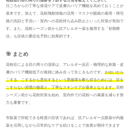
花粉症の目の周りの湿疹を予防する方法を教えてください。
日ごろからの丁寧な保湿ケアで皮膚のバリア機能を高めておくことが
基本です。加えて、花粉飛散情報の活用・マスクや眼鏡の着用・帰宅
後の洗顔と手洗い・室内への花粉持ち込み防止といった対策が有効で
す。また、花粉シーズン前から抗アレルギー薬を服用する「初期療
法」も症状の重症化予防に効果的です。
🎯 まとめ
花粉症による目の周りの湿疹は、アレルギー反応・物理的な刺激・皮
膚のバリア機能低下が複雑に絡み合って生じるものです。
かゆいから
こする、こするから悪化するという悪循環を断ち切るためには、目を
こすらない習慣の徹底と、丁寧なスキンケアが基本となります。
花粉
シーズン前から花粉対策を始め、室内外での花粉への暴露を減らす努
力も重要です。
市販薬で対処できる軽度の症状であれば、抗アレルギー点眼薬や内服
薬を活用しながら日常的なケアを続けることで改善が期待できます