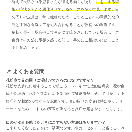
訴えて受診される患者さんが増える傾向があり、
目をこする習
慣が症状を大きく悪化させているケースを多く拝見します。
目
の周りの皮膚は非常に繊細なため、こすることへの意識的な抑
制と丁寧な保湿ケアを組み合わせることが改善への近道です。
症状が長引く場合や日常生活に支障をきたしている場合は、ご
自身での対処に限界を感じる前に、早めにご相談いただくこと
をお勧めします。」
📌 よくある質問
花粉症で目の周りに湿疹ができるのはなぜですか？
花粉が皮膚に付着することで起こるアレルギー性接触皮膚炎、花粉自
体の物理的・化学的刺激による刺激性接触皮膚炎、そして目をこする
物理的な刺激の3つが主な原因です。目の周りの皮膚は特に薄くデリ
ケートなため、これらの要因が重なると炎症が起きやすくなります。
目のかゆみを感じたときにこすらない方法はありますか？
こすりたくなったときは、清潔なタオルやガーゼをそっと当てる、冷