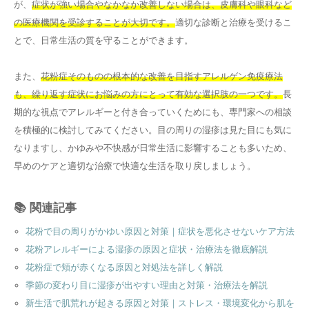
が、
症状が強い場合やなかなか改善しない場合は、皮膚科や眼科など
の医療機関を受診することが大切です。
適切な診断と治療を受けるこ
とで、日常生活の質を守ることができます。
また、
花粉症そのものの根本的な改善を目指すアレルゲン免疫療法
も、繰り返す症状にお悩みの方にとって有効な選択肢の一つです。
長
期的な視点でアレルギーと付き合っていくためにも、専門家への相談
を積極的に検討してみてください。目の周りの湿疹は見た目にも気に
なりますし、かゆみや不快感が日常生活に影響することも多いため、
早めのケアと適切な治療で快適な生活を取り戻しましょう。
📚 関連記事
花粉で目の周りがかゆい原因と対策｜症状を悪化させないケア方法
花粉アレルギーによる湿疹の原因と症状・治療法を徹底解説
花粉症で頬が赤くなる原因と対処法を詳しく解説
季節の変わり目に湿疹が出やすい理由と対策・治療法を解説
新生活で肌荒れが起きる原因と対策｜ストレス・環境変化から肌を