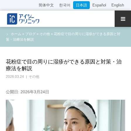
简体中文
한국어
日本語
Español
English
クリニック紹介
ホーム
»
ブログ
»
その他
»
花粉症で目の周りに湿疹ができる原因と対
策・治療法を解説
診療内容
院長・医師の紹介
花粉症で目の周りに湿疹ができる原因と対策・治
療法を解説
WEB予約
2026.03.24
その他
料金表
公開日: 2026年3月24日
アクセス
採用情報