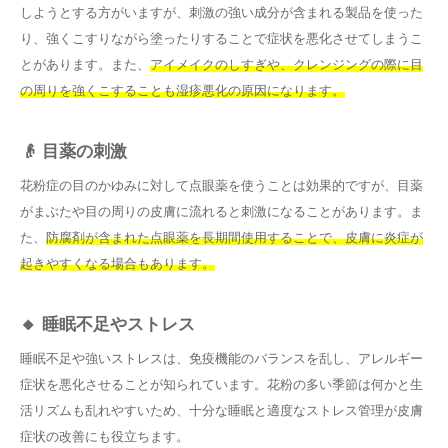
しようとする方がいますが、刺激の強い成分が含まれる製品を使った
り、強くこすりながら塗ったりすることで症状を悪化させてしまうこ
とがあります。また、
アイメイクのしすぎや、クレンジングの際に目
の周りを強くこすることも湿疹悪化の原因になります。
👴 目薬の刺激
花粉症の目のかゆみに対して点眼薬を使うことは効果的ですが、目薬
がまぶたや目の周りの皮膚に流れると刺激になることがあります。ま
た、
防腐剤が含まれた点眼薬を長期間使用することで、皮膚に炎症が
起きやすくなる場合もあります。
🔸 睡眠不足やストレス
睡眠不足や強いストレスは、免疫機能のバランスを乱し、アレルギー
症状を悪化させることが知られています。花粉の多い季節は何かと生
活リズムも乱れやすいため、十分な睡眠と適度なストレス管理が皮膚
症状の改善にも役立ちます。