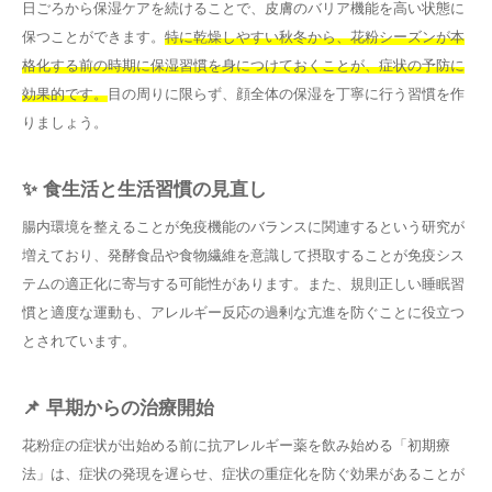
日ごろから保湿ケアを続けることで、皮膚のバリア機能を高い状態に
保つことができます。
特に乾燥しやすい秋冬から、花粉シーズンが本
格化する前の時期に保湿習慣を身につけておくことが、症状の予防に
効果的です。
目の周りに限らず、顔全体の保湿を丁寧に行う習慣を作
りましょう。
✨ 食生活と生活習慣の見直し
腸内環境を整えることが免疫機能のバランスに関連するという研究が
増えており、発酵食品や食物繊維を意識して摂取することが免疫シス
テムの適正化に寄与する可能性があります。また、規則正しい睡眠習
慣と適度な運動も、アレルギー反応の過剰な亢進を防ぐことに役立つ
とされています。
📌 早期からの治療開始
花粉症の症状が出始める前に抗アレルギー薬を飲み始める「初期療
法」は、症状の発現を遅らせ、症状の重症化を防ぐ効果があることが