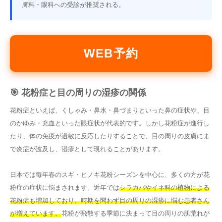
膚科・眼科への受診が推奨される。
WEB予約
🎯 花粉症と目の周りの湿疹の関係
花粉症といえば、くしゃみ・鼻水・鼻づまりといった鼻の症状や、目
のかゆみ・充血といった眼症状が代表的です。しかし花粉症が進行し
たり、体の免疫が過敏に反応したりすることで、目の周りの皮膚にま
で炎症が波及し、湿疹として現れることがあります。
日本では毎年春のスギ・ヒノキ花粉シーズンを中心に、多くの方が花
粉症の症状に悩まされます。近年では
シラカバやイネ科の植物による
花粉症も増加しており、時期を問わず目の周りの湿疹に悩む患者さん
が増えています。
花粉が飛散する季節に決まって目の周りの肌荒れが