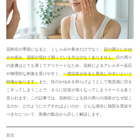
その他
言語
简体中文
한국어
日本語
Español
花粉症の季節になると、くしゃみや鼻水だけでなく、
目の周りにかゆ
English
みや赤み、湿疹が現れて困っている方は少なくありません。
目の周り
の皮膚はとても薄くてデリケートなため、花粉によるアレルギー反応
や物理的な刺激を受けやすく、
一度症状が出ると悪化しやすいという
特徴があります。
また、目のかゆみを和らげようとして無意識に目を
こすってしまうことで、さらに症状が強くなってしまうケースも多く
見られます。この記事では、花粉症による目の周りの湿疹がなぜ起こ
るのか、どのようにケアすればよいのか、どんな場合に病院を受診す
べきかについて、医療の観点から詳しく解説します。
目次