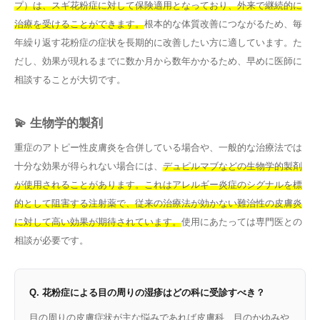
プ）は、スギ花粉症に対して保険適用となっており、外来で継続的に
治療を受けることができます。
根本的な体質改善につながるため、毎
年繰り返す花粉症の症状を長期的に改善したい方に適しています。た
だし、効果が現れるまでに数か月から数年かかるため、早めに医師に
相談することが大切です。
💫 生物学的製剤
重症のアトピー性皮膚炎を合併している場合や、一般的な治療法では
十分な効果が得られない場合には、
デュピルマブなどの生物学的製剤
が使用されることがあります。これはアレルギー炎症のシグナルを標
的として阻害する注射薬で、従来の治療法が効かない難治性の皮膚炎
に対して高い効果が期待されています。
使用にあたっては専門医との
相談が必要です。
Q. 花粉症による目の周りの湿疹はどの科に受診すべき？
目の周りの皮膚症状が主な悩みであれば皮膚科、目のかゆみや