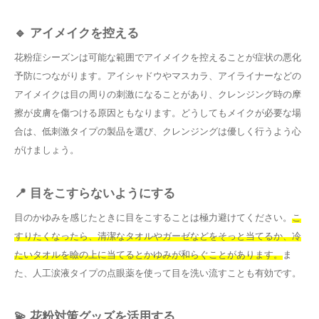
🔹 アイメイクを控える
花粉症シーズンは可能な範囲でアイメイクを控えることが症状の悪化
予防につながります。アイシャドウやマスカラ、アイライナーなどの
アイメイクは目の周りの刺激になることがあり、クレンジング時の摩
擦が皮膚を傷つける原因ともなります。どうしてもメイクが必要な場
合は、低刺激タイプの製品を選び、クレンジングは優しく行うよう心
がけましょう。
📍 目をこすらないようにする
目のかゆみを感じたときに目をこすることは極力避けてください。
こ
すりたくなったら、清潔なタオルやガーゼなどをそっと当てるか、冷
たいタオルを瞼の上に当てるとかゆみが和らぐことがあります。
ま
た、人工涙液タイプの点眼薬を使って目を洗い流すことも有効です。
💫 花粉対策グッズを活用する