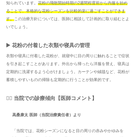
知られています。
花粉の飛散開始時期の2週間程度前から内服を始め
ることで、本格的な花粉シーズンを比較的楽に過ごすことができま
す。
この治療方針については、医師に相談して計画的に取り組むとよ
いでしょう。
▶️ 花粉の付着した衣類や寝具の管理
衣類や寝具に付着した花粉が、就寝中に目の周りに触れることで症状
を引き起こすことがあります。外出から帰ったら洋服を替え、寝具は
定期的に洗濯するよう心がけましょう。カーテンや絨毯など、花粉が
蓄積しやすいものの掃除も定期的に行うことが効果的です。
👨‍⚕️ 当院での診療傾向【医師コメント】
高桑康太 医師（当院治療責任者）より
「当院では、花粉シーズンになると目の周りの赤みやかゆみを