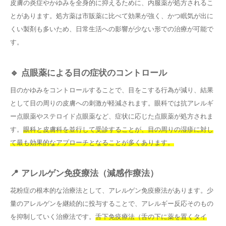
皮膚の炎症やかゆみを全身的に抑えるために、内服薬が処方されるこ
とがあります。処方薬は市販薬に比べて効果が強く、かつ眠気が出に
くい製剤も多いため、日常生活への影響が少ない形での治療が可能で
す。
🔹 点眼薬による目の症状のコントロール
目のかゆみをコントロールすることで、目をこする行為が減り、結果
として目の周りの皮膚への刺激が軽減されます。眼科では抗アレルギ
ー点眼薬やステロイド点眼薬など、症状に応じた点眼薬が処方されま
す。
眼科と皮膚科を並行して受診することが、目の周りの湿疹に対し
て最も効果的なアプローチとなることが多くあります。
📍 アレルゲン免疫療法（減感作療法）
花粉症の根本的な治療法として、アレルゲン免疫療法があります。少
量のアレルゲンを継続的に投与することで、アレルギー反応そのもの
を抑制していく治療法です。
舌下免疫療法（舌の下に薬を置くタイ