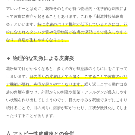
アレルギーとは別に、花粉そのものが持つ物理的・化学的な刺激によ
って皮膚に炎症が起きることもあります。これを「刺激性接触皮膚
炎」といいます。
特に皮膚のバリア機能が低下しているときには、花
粉に含まれるタンパク質や化学物質が皮膚の深部にまで侵入しやすく
なり、炎症が生じやすくなります。
🔸 物理的な刺激による皮膚炎
花粉症で目がかゆくなると、多くの方が無意識のうちに目をこすって
しまいます。
目の周りの皮膚はとても薄く、こすることで皮膚のバリ
ア機能が壊れ、炎症が起きやすくなります。
繰り返しこする動作は皮
膚の角層を傷つけ、外部からの刺激や細菌・アレルゲンが侵入しやす
い状態を作り出してしまうのです。目のかゆみを我慢できずにこすり
続けることで、目の周りに湿疹が広がったり、症状が慢性化してしま
ったりすることがあります。
💧 アトピー性皮膚炎との合併