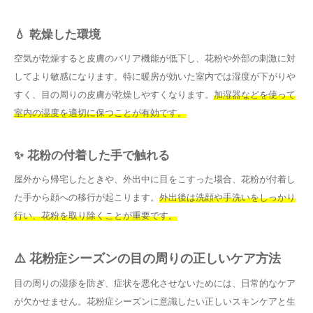
💧 乾燥した環境
空気が乾燥すると皮膚のバリア機能が低下し、花粉や外部の刺激に対
してより敏感になります。特に暖房が効いた室内では湿度が下がりや
すく、目の周りの皮膚が乾燥しやすくなります。
加湿器などを使って
室内の湿度を適切に保つことが有効です。
✨ 花粉の付着した手で触れる
屋外から帰宅したときや、外出中に目をこすった場合、花粉が付着し
た手から顔への移行が起こります。
外出後は洗顔や手洗いをしっかり
行い、花粉を取り除くことが重要です。
⚠️ 花粉症シーズンの目の周りの正しいケア方法
目の周りの湿疹を防ぎ、症状を悪化させないためには、日常的なケア
が欠かせません。花粉症シーズンに意識したい正しいスキンケアと生