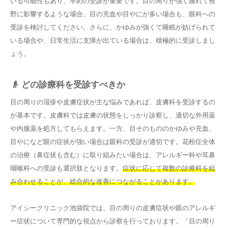
いる可能性もあり、早めの受診が重要です。目の周りが強く腫れて視
野に影響するような場合、目の充血や目やにが多い場合も、眼科への
受診を検討してください。さらに、かゆみが強くて睡眠が妨げられて
いる場合や、日常生活に支障が出ている場合は、積極的に受診しまし
ょう。
👴 どの診療科を受診すべきか
目の周りの湿疹や皮膚症状が主な悩みであれば、皮膚科を受診するの
が基本です。皮膚科では皮膚の状態をしっかり診察し、適切な外用薬
や内服薬を処方してもらえます。一方、目そのもののかゆみや充血、
目やになど眼の症状が強い場合は眼科の受診が適切です。花粉症全体
の治療（鼻症状も含む）に取り組みたい場合は、アレルギー科や耳鼻
咽喉科への受診も選択肢となります。
症状に応じて複数の診療科を組
み合わせることが、総合的な改善につながることがあります。
アイシークリニック池袋院では、目の周りの皮膚症状や眼のアレルギ
ー症状について専門的な視点から診察を行っております。「目の周り