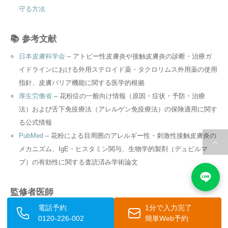
守る方法
📚 参考文献
日本皮膚科学会
– アトピー性皮膚炎や接触皮膚炎の診断・治療ガ
イドラインにおける外用ステロイド薬・タクロリムス外用薬の使用
指針、皮膚バリア機能に関する医学的根拠
厚生労働省
– 花粉症の一般向け情報（原因・症状・予防・治療
法）および舌下免疫療法（アレルゲン免疫療法）の保険適用に関す
る公式情報
PubMed
– 花粉による目周囲のアレルギー性・刺激性接触皮膚炎の
メカニズム、IgE・ヒスタミン関与、生物学的製剤（デュピルマ
ブ）の有効性に関する査読済み学術論文
監修者医師
電話予約
1分で入力完了
高桑 康太 医師
0120-226-002
簡単Web予約