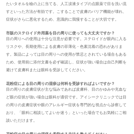
たいタオルを瞼の上に当てる、人工涙液タイプの点眼薬で目を洗い流
すといった方法が有効です。こすることで皮膚のバリア機能が壊れ、
症状がさらに悪化するため、意識的に我慢することが大切です。
市販のステロイド外用薬を目の周りに使っても大丈夫ですか？
目の周りへの使用は十分な注意が必要です。ステロイドが眼内に入る
リスクや、長期使用による皮膚の菲薄化・色素沈着の恐れがありま
す。製品によっては目の周りへの使用が禁忌とされている場合もある
ため、使用前に添付文書を必ず確認し、症状が強い場合は自己判断を
避けて皮膚科または眼科を受診してください。
花粉症による目の周りの湿疹は何科を受診すればよいですか？
目の周りの皮膚症状が主な悩みであれば皮膚科、目のかゆみや充血な
ど眼の症状が強い場合は眼科が適切です。アイシークリニックでは目
の周りの皮膚症状や眼のアレルギー症状を専門的な視点から診察して
おり、「眼科に相談してよいか迷う」といった場合でもお気軽にご相
談いただけます。