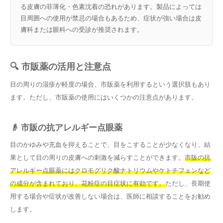
る皮膚の菲薄化・色素沈着の恐れがあります。製品によっては
目周囲への使用が禁忌の場合もあるため、症状が強い場合は皮
膚科または眼科への受診が推奨されます。
🔍 市販薬の活用と注意点
目の周りの湿疹が軽度の場合、市販薬を利用するという選択肢もあり
ます。ただし、市販薬の使用にはいくつかの注意点があります。
👴 市販の抗アレルギー点眼薬
目のかゆみや充血を抑えることで、目をこすることが少なくなり、結
果として目の周りの皮膚への刺激を減らすことができます。
市販の抗
アレルギー点眼薬にはクロモグリク酸ナトリウムやケトチフェンなど
の成分が含まれており、花粉症の目症状に有効です。
ただし、長期使
用する場合や症状が改善しない場合は、医師に相談することをお勧め
します。