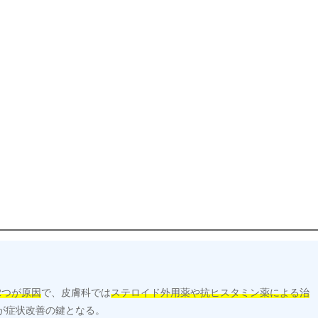
2つが原因
で、皮膚科では
ステロイド外用薬や抗ヒスタミン薬による治
が症状改善の鍵となる。