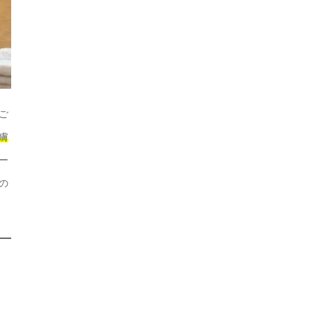
ご
膚
ー
の