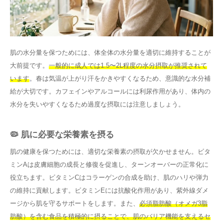
肌の水分量を保つためには、体全体の水分量を適切に維持することが
大前提です。
一般的に成人では1.5〜2L程度の水分摂取が推奨されて
います
。春は気温が上がり汗をかきやすくなるため、意識的な水分補
給が大切です。カフェインやアルコールには利尿作用があり、体内の
水分を失いやすくなるため過度な摂取には注意しましょう。
🦠 肌に必要な栄養素を摂る
肌の健康を保つためには、適切な栄養素の摂取が欠かせません。ビタ
ミンAは皮膚細胞の成長と修復を促進し、ターンオーバーの正常化に
役立ちます。ビタミンCはコラーゲンの合成を助け、肌のハリや弾力
の維持に貢献します。ビタミンEには抗酸化作用があり、紫外線ダメ
ージから肌を守るサポートをします。また、
必須脂肪酸（オメガ3脂
肪酸）を含む食品を積極的に摂ることで、肌のバリア機能を支えるセ