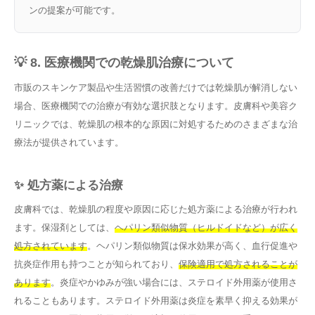
ンの提案が可能です。
💡 8. 医療機関での乾燥肌治療について
市販のスキンケア製品や生活習慣の改善だけでは乾燥肌が解消しない
場合、医療機関での治療が有効な選択肢となります。皮膚科や美容ク
リニックでは、乾燥肌の根本的な原因に対処するためのさまざまな治
療法が提供されています。
✨ 処方薬による治療
皮膚科では、乾燥肌の程度や原因に応じた処方薬による治療が行われ
ます。保湿剤としては、
ヘパリン類似物質（ヒルドイドなど）が広く
処方されています
。ヘパリン類似物質は保水効果が高く、血行促進や
抗炎症作用も持つことが知られており、
保険適用で処方されることが
あります
。炎症やかゆみが強い場合には、ステロイド外用薬が使用さ
れることもあります。ステロイド外用薬は炎症を素早く抑える効果が