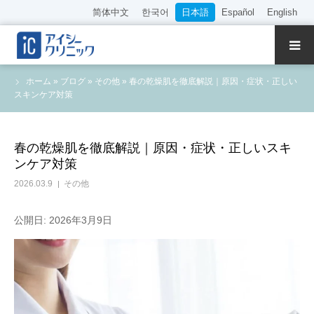
简体中文
한국어
日本語
Español
English
クリニック紹介
ホーム
»
ブログ
»
その他
»
春の乾燥肌を徹底解説｜原因・症状・正しい
スキンケア対策
診療内容
院長・医師の紹介
春の乾燥肌を徹底解説｜原因・症状・正しいスキ
ンケア対策
WEB予約
2026.03.9
その他
料金表
公開日: 2026年3月9日
アクセス
採用情報