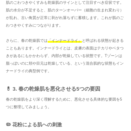
肌のごわつきやくすみも乾燥肌のサインとして注目すべき症状です。
肌の水分が不足すると、肌のターンオーバー（細胞の生まれ変わり）
が乱れ、古い角質が正常に剥がれ落ちずに蓄積します。これが肌のご
わつきやくすみにつながります。
さらに、春の乾燥肌では
「インナードライ」
と呼ばれる状態が起きる
こともあります。インナードライとは、皮膚の表面はテカリやベタつ
きがあるにもかかわらず、内部が乾燥している状態です。Tゾーンは
脂っぽいのに頬や目元は乾燥している、という混合肌的な状態もイン
ナードライの典型例です。
💊 3. 春の乾燥肌を悪化させる5つの要因
春の乾燥肌をより深く理解するために、悪化させる具体的な要因を5
つに整理してみましょう。
🦠 花粉による肌への刺激