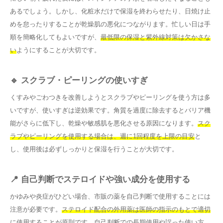
あるでしょう。しかし、化粧水だけで保湿を終わらせたり、日焼け止
めを怠ったりすることが乾燥肌の悪化につながります。忙しい日は手
順を簡略化してもよいですが、
最低限の保湿と紫外線対策は欠かさな
い
ようにすることが大切です。
🔹 スクラブ・ピーリングの使いすぎ
くすみやごわつきを改善しようとスクラブやピーリングを使う方は多
いですが、使いすぎは逆効果です。角質を過度に除去するとバリア機
能がさらに低下し、乾燥や敏感肌を悪化させる原因になります。
スク
ラブやピーリングを使用する場合は、週に1回程度を上限の目安
と
し、使用後は必ずしっかりと保湿を行うことが大切です。
📍 自己判断でステロイドや強い成分を使用する
かゆみや炎症がひどい場合、市販の薬を自己判断で使用することには
注意が必要です。
ステロイド配合の外用薬は医師の指示のもとで適切
に使用することが原則
です。自己判断での長期使用や誤った使い方