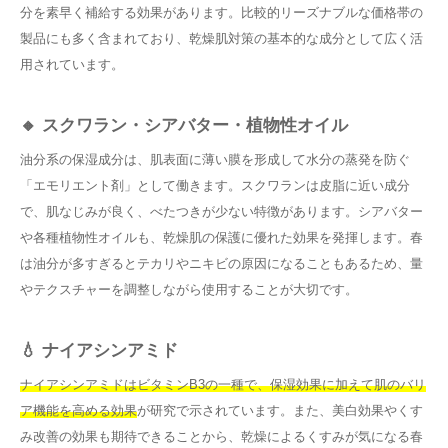
分を素早く補給する効果があります。比較的リーズナブルな価格帯の
製品にも多く含まれており、乾燥肌対策の基本的な成分として広く活
用されています。
🔸 スクワラン・シアバター・植物性オイル
油分系の保湿成分は、肌表面に薄い膜を形成して水分の蒸発を防ぐ
「エモリエント剤」として働きます。スクワランは皮脂に近い成分
で、肌なじみが良く、べたつきが少ない特徴があります。シアバター
や各種植物性オイルも、乾燥肌の保護に優れた効果を発揮します。春
は油分が多すぎるとテカリやニキビの原因になることもあるため、量
やテクスチャーを調整しながら使用することが大切です。
💧 ナイアシンアミド
ナイアシンアミドはビタミンB3の一種で、保湿効果に加えて肌のバリ
ア機能を高める効果
が研究で示されています。また、美白効果やくす
み改善の効果も期待できることから、乾燥によるくすみが気になる春