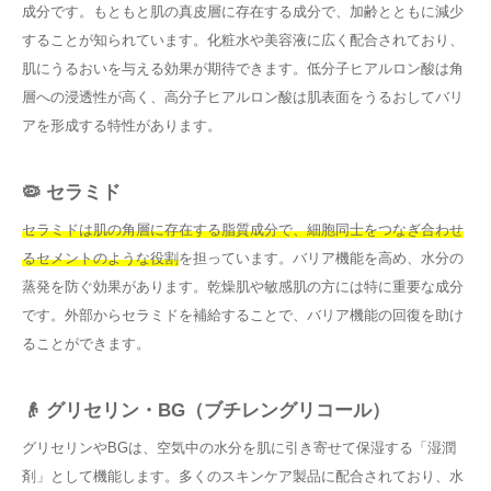
成分です。もともと肌の真皮層に存在する成分で、加齢とともに減少
することが知られています。化粧水や美容液に広く配合されており、
肌にうるおいを与える効果が期待できます。低分子ヒアルロン酸は角
層への浸透性が高く、高分子ヒアルロン酸は肌表面をうるおしてバリ
アを形成する特性があります。
🦠 セラミド
セラミドは肌の角層に存在する脂質成分で、細胞同士をつなぎ合わせ
るセメントのような役割
を担っています。バリア機能を高め、水分の
蒸発を防ぐ効果があります。乾燥肌や敏感肌の方には特に重要な成分
です。外部からセラミドを補給することで、バリア機能の回復を助け
ることができます。
👴 グリセリン・BG（ブチレングリコール）
グリセリンやBGは、空気中の水分を肌に引き寄せて保湿する「湿潤
剤」として機能します。多くのスキンケア製品に配合されており、水