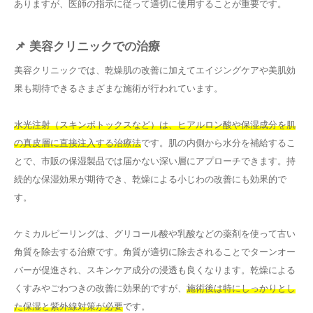
ありますが、医師の指示に従って適切に使用することが重要です。
📌 美容クリニックでの治療
美容クリニックでは、乾燥肌の改善に加えてエイジングケアや美肌効
果も期待できるさまざまな施術が行われています。
水光注射（スキンボトックスなど）は、ヒアルロン酸や保湿成分を肌
の真皮層に直接注入する治療法
です。肌の内側から水分を補給するこ
とで、市販の保湿製品では届かない深い層にアプローチできます。持
続的な保湿効果が期待でき、乾燥による小じわの改善にも効果的で
す。
ケミカルピーリングは、グリコール酸や乳酸などの薬剤を使って古い
角質を除去する治療です。角質が適切に除去されることでターンオー
バーが促進され、スキンケア成分の浸透も良くなります。乾燥による
くすみやごわつきの改善に効果的ですが、
施術後は特にしっかりとし
た保湿と紫外線対策が必要
です。