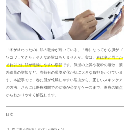
その他
言語
简体中文
한국어
日本語
Español
English
「冬が終わったのに肌の乾燥が続いている」「春になってから肌がゴ
ワゴワしてきた」そんな経験はありませんか。実は、
春は冬と同じか
それ以上に肌が乾燥しやすい季節
です。気温の上昇や花粉の飛散、紫
外線量の増加など、春特有の環境変化が肌に大きな負担をかけていま
す。本記事では、春に肌が乾燥しやすい理由から、正しいスキンケア
の方法、さらには医療機関での治療が必要なケースまで、医療の観点
からわかりやすく解説します。
目次
春に肌が乾燥しやすい理由とは