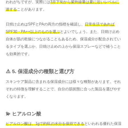
われがちですが、実際には
3月下旬から紫外線量は夏に近いレベルに
達する
ことがあります。
日焼け止めはSPFとPAの両方の指標を確認し、
日常生活であれば
SPF30・PA++以上のものを選ぶ
とよいでしょう。また、日焼け止め
自体が肌の乾燥につながることもあるため、保湿成分が配合されてい
るタイプを選ぶか、日焼け止めの上から保湿スプレーなどで補うこと
も効果的です。
⚠️ 5. 保湿成分の種類と選び方
スキンケア製品に含まれる保湿成分には様々な種類があります。それ
ぞれの特徴を理解することで、自分の肌状態に合った製品を選びやす
くなります。
💫 ヒアルロン酸
ヒアルロン酸は、1gで約6Lの水分を保持できる
といわれる優れた保湿