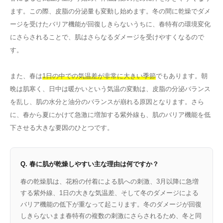
ます。この際、皮脂の分泌量も変動し始めます。冬の間に乾燥でダメ
ージを受けたバリア機能が回復しきらないうちに、春特有の環境変化
にさらされることで、肌はさらなるダメージを受けやすくなるので
す。
また、春は
1日の中での気温差が非常に大きい季節
でもあります。朝
晩は肌寒く、日中は暖かいという気温の変動は、皮脂の分泌バランス
を乱し、肌の水分と油分のバランスが崩れる原因となります。さら
に、春から夏にかけて急激に増加する紫外線も、肌のバリア機能を低
下させる大きな要因のひとつです。
Q. 春に肌が乾燥しやすい主な理由は何ですか？
春の乾燥肌は、花粉の付着による肌への刺激、3月以降に急増
する紫外線、1日の大きな気温差、そして冬のダメージによる
バリア機能の低下が重なって起こります。冬のダメージが回復
しきらないまま春特有の複数の刺激にさらされるため、冬と同