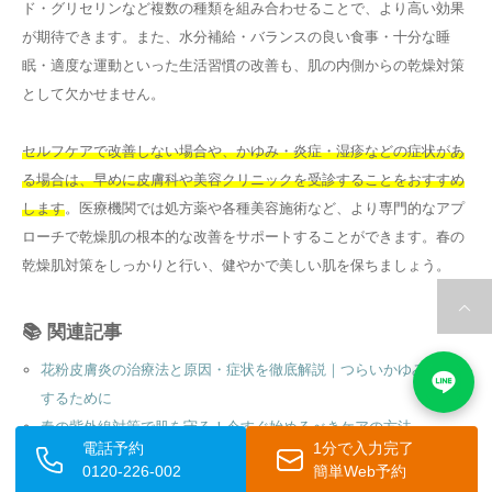
ド・グリセリンなど複数の種類を組み合わせることで、より高い効果
が期待できます。また、水分補給・バランスの良い食事・十分な睡
眠・適度な運動といった生活習慣の改善も、肌の内側からの乾燥対策
として欠かせません。
セルフケアで改善しない場合や、かゆみ・炎症・湿疹などの症状があ
る場合は、早めに皮膚科や美容クリニックを受診することをおすすめ
します
。医療機関では処方薬や各種美容施術など、より専門的なアプ
ローチで乾燥肌の根本的な改善をサポートすることができます。春の
乾燥肌対策をしっかりと行い、健やかで美しい肌を保ちましょう。
📚 関連記事
花粉皮膚炎の治療法と原因・症状を徹底解説｜つらいかゆみを改善
するために
春の紫外線対策で肌を守る！今すぐ始めるべきケアの方法
電話予約
1分で入力完了
皮膚科医がおすすめする日焼け止めの選び方と正しい使い方
0120-226-002
簡単Web予約
春の乾燥・敏感肌ケア完全ガイド｜原因から正しいケア方法まで解