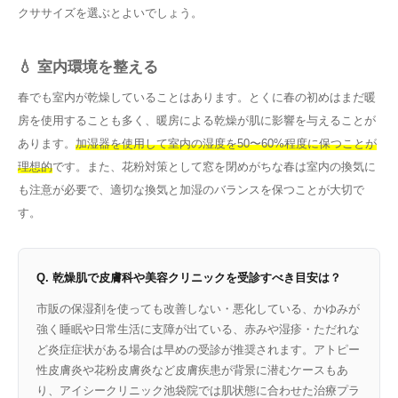
クササイズを選ぶとよいでしょう。
💧 室内環境を整える
春でも室内が乾燥していることはあります。とくに春の初めはまだ暖
房を使用することも多く、暖房による乾燥が肌に影響を与えることが
あります。
加湿器を使用して室内の湿度を50〜60%程度に保つことが
理想的
です。また、花粉対策として窓を閉めがちな春は室内の換気に
も注意が必要で、適切な換気と加湿のバランスを保つことが大切で
す。
Q. 乾燥肌で皮膚科や美容クリニックを受診すべき目安は？
市販の保湿剤を使っても改善しない・悪化している、かゆみが
強く睡眠や日常生活に支障が出ている、赤みや湿疹・ただれな
ど炎症症状がある場合は早めの受診が推奨されます。アトピー
性皮膚炎や花粉皮膚炎など皮膚疾患が背景に潜むケースもあ
り、アイシークリニック池袋院では肌状態に合わせた治療プラ