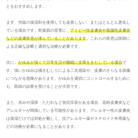
とをおすすめします。
まず、市販の保湿剤を使用しても改善しない、またはどんどん悪化し
ている場合です。乾燥肌の背景に、
アトピー性皮膚炎や脂漏性皮膚炎
などの皮膚疾患が潜んでいることがあります
。これらの疾患は医師に
よる正確な診断と適切な治療が必要です。
次に、
かゆみが強くて日常生活や睡眠に支障をきたしている場合
で
す。強いかゆみは掻きむしりによる二次感染や、皮膚のさらなる損傷
につながる危険があります。かゆみを適切にコントロールするために
も、医師の診察を受けることが大切です。
また、赤みや湿疹・ただれなど炎症症状がある場合、花粉皮膚炎など
アレルギーが関係している可能性があります。アレルギー性の皮膚炎
は保湿だけでは対処が難しく、抗アレルギー薬やステロイド外用薬な
どの治療が必要になることがあります。