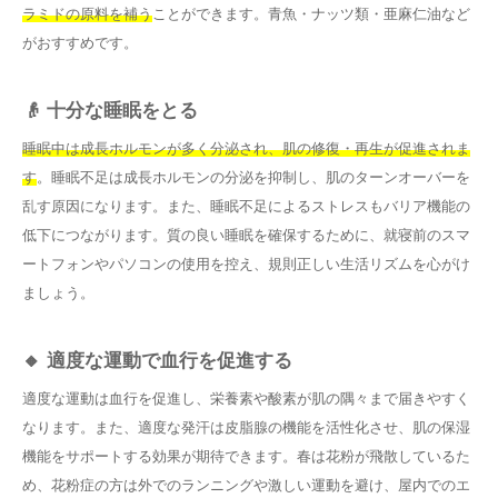
ラミドの原料を補う
ことができます。青魚・ナッツ類・亜麻仁油など
がおすすめです。
👴 十分な睡眠をとる
睡眠中は成長ホルモンが多く分泌され、肌の修復・再生が促進されま
す
。睡眠不足は成長ホルモンの分泌を抑制し、肌のターンオーバーを
乱す原因になります。また、睡眠不足によるストレスもバリア機能の
低下につながります。質の良い睡眠を確保するために、就寝前のスマ
ートフォンやパソコンの使用を控え、規則正しい生活リズムを心がけ
ましょう。
🔸 適度な運動で血行を促進する
適度な運動は血行を促進し、栄養素や酸素が肌の隅々まで届きやすく
なります。また、適度な発汗は皮脂腺の機能を活性化させ、肌の保湿
機能をサポートする効果が期待できます。春は花粉が飛散しているた
め、花粉症の方は外でのランニングや激しい運動を避け、屋内でのエ