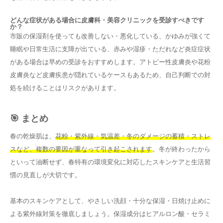
どんな症状がある場合に皮膚科・美容クリニックを受診すべきです
か？
市販の保湿剤を使っても改善しない・悪化している、かゆみが強くて
睡眠や日常生活に支障が出ている、赤みや湿疹・ただれなど炎症症状
がある場合は早めの受診をおすすめします。アトピー性皮膚炎や花粉
皮膚炎など皮膚疾患が隠れているケースもあるため、自己判断での対
処を続けることはリスクがあります。
🎯 まとめ
春の乾燥肌は、
花粉・紫外線・気温差・冬のダメージの蓄積・ストレ
スなど、複数の要因が重なって引き起こされます
。冬が終わったから
といって油断せず、春特有の環境変化に対応したスキンケアと生活習
慣の見直しが大切です。
基本のスキンケアとして、やさしい洗顔・十分な保湿・日焼け止めに
よる紫外線対策を徹底しましょう。保湿成分はヒアルロン酸・セラミ