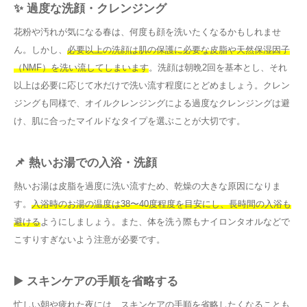
✨ 過度な洗顔・クレンジング
花粉や汚れが気になる春は、何度も顔を洗いたくなるかもしれませ
ん。しかし、
必要以上の洗顔は肌の保護に必要な皮脂や天然保湿因子
（NMF）を洗い流してしまいます
。洗顔は朝晩2回を基本とし、それ
以上は必要に応じて水だけで洗い流す程度にとどめましょう。クレン
ジングも同様で、オイルクレンジングによる過度なクレンジングは避
け、肌に合ったマイルドなタイプを選ぶことが大切です。
📌 熱いお湯での入浴・洗顔
熱いお湯は皮脂を過度に洗い流すため、乾燥の大きな原因になりま
す。
入浴時のお湯の温度は38〜40度程度を目安にし、長時間の入浴も
避ける
ようにしましょう。また、体を洗う際もナイロンタオルなどで
こすりすぎないよう注意が必要です。
▶️ スキンケアの手順を省略する
忙しい朝や疲れた夜には、スキンケアの手順を省略したくなることも