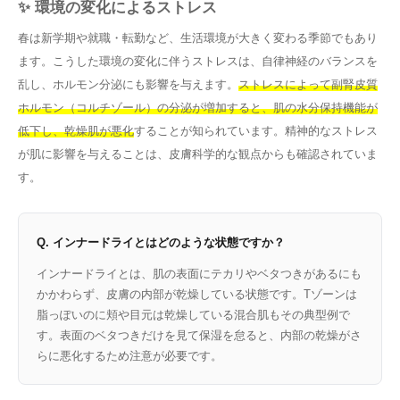
✨ 環境の変化によるストレス
春は新学期や就職・転勤など、生活環境が大きく変わる季節でもあり
ます。こうした環境の変化に伴うストレスは、自律神経のバランスを
乱し、ホルモン分泌にも影響を与えます。
ストレスによって副腎皮質
ホルモン（コルチゾール）の分泌が増加すると、肌の水分保持機能が
低下し、乾燥肌が悪化
することが知られています。精神的なストレス
が肌に影響を与えることは、皮膚科学的な観点からも確認されていま
す。
Q. インナードライとはどのような状態ですか？
インナードライとは、肌の表面にテカリやベタつきがあるにも
かかわらず、皮膚の内部が乾燥している状態です。Tゾーンは
脂っぽいのに頬や目元は乾燥している混合肌もその典型例で
す。表面のベタつきだけを見て保湿を怠ると、内部の乾燥がさ
らに悪化するため注意が必要です。