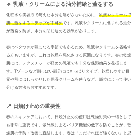
🔹 乳液・クリームによる油分補給と蓋をする
化粧水や美容液で与えた水分を逃がさないために、
乳液やクリームで
肌に蓋をするステップが不可欠
です。乳液やクリームに含まれる油分
が蒸発を防ぎ、水分を閉じ込める効果があります。
春はベタつきが気になる季節でもあるため、乳液やクリームを省略す
る方もいますが、これは乾燥を悪化させる原因になります。春の乾燥
肌には、テクスチャーが軽めの乳液でも十分な保湿効果を発揮しま
す。Tゾーンなど脂っぽい部分にはさっぱりタイプ、乾燥しやすい目
元や頬にはしっかりした保湿クリームを使うなど、部位によって使い
分ける方法もおすすめです。
📍 日焼け止めの重要性
春のスキンケアにおいて、日焼け止めの使用は乾燥対策の一環として
も非常に重要です。紫外線によるバリア機能の低下を防ぐことが、乾
燥肌の予防・改善に直結します。春は「まだそれほど強くない」と思