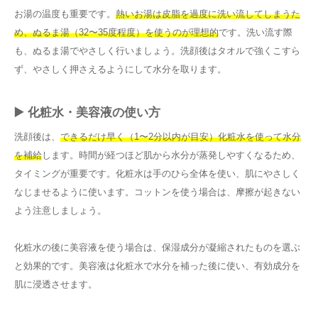
お湯の温度も重要です。
熱いお湯は皮脂を過度に洗い流してしまうた
め、ぬるま湯（32〜35度程度）を使うのが理想的
です。洗い流す際
も、ぬるま湯でやさしく行いましょう。洗顔後はタオルで強くこすら
ず、やさしく押さえるようにして水分を取ります。
▶️ 化粧水・美容液の使い方
洗顔後は、
できるだけ早く（1〜2分以内が目安）化粧水を使って水分
を補給
します。時間が経つほど肌から水分が蒸発しやすくなるため、
タイミングが重要です。化粧水は手のひら全体を使い、肌にやさしく
なじませるように使います。コットンを使う場合は、摩擦が起きない
よう注意しましょう。
化粧水の後に美容液を使う場合は、保湿成分が凝縮されたものを選ぶ
と効果的です。美容液は化粧水で水分を補った後に使い、有効成分を
肌に浸透させます。