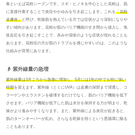
春といえば花粉シーズンです。スギ・ヒノキを中心とした花粉は、肌
に直接付着することで炎症やかゆみを引き起こします。これを
「花粉
皮膚炎」
と呼び、乾燥肌を抱えている方では症状がより深刻になりや
すい傾向があります。花粉が肌のバリア機能のすき間から侵入し、免
疫反応を引き起こすことで、赤みや湿疹のような症状が現れることも
あります。花粉症の方が肌のトラブルを感じやすいのは、このような
仕組みが背景にあります。
👴 紫外線量の急増
紫外線量は3月ごろから急激に増加し、5月には1年の中でも特に強い
時期
を迎えます。紫外線（とくにUVA）は皮膚の深部まで浸透し、コ
ラーゲンやエラスチンを破壊するだけでなく、肌のバリア機能を低下
させます。バリア機能が低下した肌は水分を保持する力が弱まり、乾
燥がより進みやすくなります。また、紫外線による炎症が起きると、
肌のターンオーバーが乱れ、さらなる乾燥を招くという悪循環に陥る
こともあります。