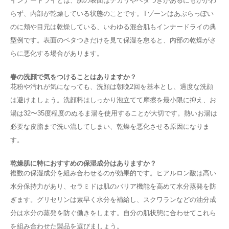
インナードライとは、肌の表面はテカリやベタつきがあるにもかかわ
らず、内部が乾燥している状態のことです。Tゾーンはあぶらっぽい
のに頬や目元は乾燥している、いわゆる混合肌もインナードライの典
型例です。表面のベタつきだけを見て保湿を怠ると、内部の乾燥がさ
らに悪化する場合があります。
春の洗顔で気をつけることはありますか？
花粉や汚れが気になっても、洗顔は朝晩2回を基本とし、過度な洗顔
は避けましょう。洗顔料はしっかり泡立てて摩擦を最小限に抑え、お
湯は32〜35度程度のぬるま湯を使用することが大切です。熱いお湯は
必要な皮脂まで洗い流してしまい、乾燥を悪化させる原因になりま
す。
乾燥肌に特におすすめの保湿成分はありますか？
複数の保湿成分を組み合わせるのが効果的です。ヒアルロン酸は高い
水分保持力があり、セラミドは肌のバリア機能を高めて水分蒸発を防
ぎます。グリセリンは素早く水分を補給し、スクワランなどの油分成
分は水分の蒸発を防ぐ働きをします。自分の肌状態に合わせてこれら
を組み合わせた製品を選びましょう。