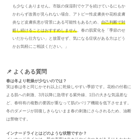
も少なくありません。市販の保湿剤でケアを続けているにもか
かわらず改善が見られない場合、アトピー性皮膚炎や花粉皮膚
炎など皮膚疾患が背景にある可能性もあるため、
自己判断で対
処し続けることはおすすめしません
。春の肌変化を「季節のせ
いだから仕方ない」と放置せず、気になる症状がある方はどう
かお気軽にご相談ください。」
📌 よくある質問
春は冬より乾燥が少ないのでは？
実は春は冬と同じかそれ以上に乾燥しやすい季節です。花粉の付着に
よる肌への刺激、3月以降に急増する紫外線、1日の大きな気温差な
ど、春特有の複数の要因が重なって肌のバリア機能を低下させます。
冬のダメージが回復しきらないまま春の刺激にさらされるため、油断
は禁物です。
インナードライとはどのような状態ですか？