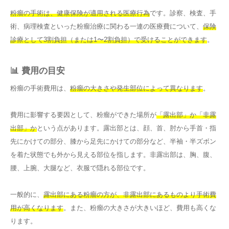
粉瘤の手術は、健康保険が適用される医療行為
です。診察、検査、手
術、病理検査といった粉瘤治療に関わる一連の医療費について、
保険
診療として3割負担（または1〜2割負担）で受けることができます
。
📊 費用の目安
粉瘤の手術費用は、
粉瘤の大きさや発生部位によって異なります
。
費用に影響する要因として、粉瘤ができた場所が
「露出部」か「非露
出部」か
という点があります。露出部とは、顔、首、肘から手首・指
先にかけての部分、膝から足先にかけての部分など、半袖・半ズボン
を着た状態でも外から見える部位を指します。非露出部は、胸、腹、
腰、上腕、大腿など、衣服で隠れる部位です。
一般的に、
露出部にある粉瘤の方が、非露出部にあるものより手術費
用が高くなります
。また、粉瘤の大きさが大きいほど、費用も高くな
ります。