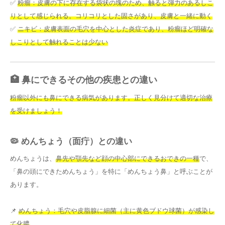
✅
粉瘤：皮膚の下に存在する袋状の塊のため、触ると弾力のあるしこ
りとして感じられる。コリコリとした固さがあり、皮膚と一緒に動く
✅
ニキビ：皮膚表面の毛穴を中心とした炎症であり、粉瘤ほど明確な
しこりとして触れることは少ない
🏥 鼻にできるその他の疾患との違い
粉瘤以外にも鼻にできる病気があります。正しく見分けて適切な治療
を受けましょう！
🦠 めんちょう（面疔）との違い
めんちょうは、
鼻先や顎先など顔の中心部にできるおできの一種
で、
「鼻の頭にできためんちょう」を特に「めんちょう鼻」と呼ぶことが
あります。
📌
めんちょう：毛穴や皮脂腺に細菌（主に黄色ブドウ球菌）が感染し
て化膿