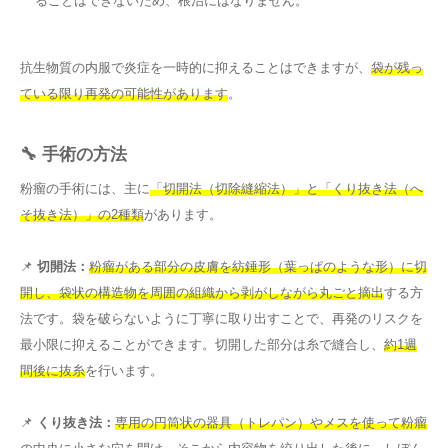
ることはできないため、根治にはなりません。
抗生物質の内服で炎症を一時的に抑えることはできますが、
袋が残っ
ている限り再発の可能性があります
。
🔧 手術の方法
粉瘤の手術には、主に
「切開法（切除縫縮法）」と「くり抜き法（へ
そ抜き法）」の2種類
があります。
📌
切開法：
粉瘤がある部分の皮膚を紡錘形（葉っぱのような形）に切
開し、袋状の構造物を周囲の組織から剥がしながら丸ごと摘出
する方
法です。袋を破らないように丁寧に取り出すことで、再発のリスクを
最小限に抑えることができます。切開した部分は糸で縫合し、
約1週
間後に抜糸
を行います。
📌
くり抜き法：
専用の円筒状の器具（トレパン）やメスを使って粉瘤