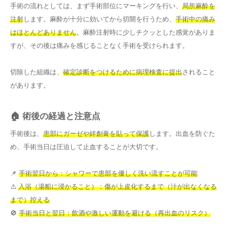
手術の流れとしては、まず手術部位にマーキングを行い、
局所麻酔を
注射
します。麻酔が十分に効いてから切開を行うため、
手術中の痛み
はほとんどありません
。麻酔注射時に少しチクッとした感覚がありま
すが、その後は痛みを感じることなく手術を受けられます。
切除した組織は、
確定診断をつけるために病理検査に提出
されること
があります。
🏠 術後の経過と注意点
手術後は、
患部にガーゼや絆創膏を貼って保護
します。出血を防ぐた
め、手術当日は圧迫して止血することが大切です。
📌
手術翌日から：シャワーで患部を優しく洗い流すことが可能
⚠️
入浴（湯船に浸かること）：傷が上皮化するまで（汁が出なくなる
まで）控える
🚫
手術当日と翌日：飲酒や激しい運動を避ける（再出血のリスク）