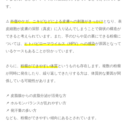
す。
⚠️
外傷やケガ、ニキビなどによる皮膚への刺激がきっかけ
となり、表
皮細胞が皮膚の深部（真皮）に入り込んでしまうことで袋状の構造が
できると考えられています。また、手のひらや足の裏にできる粉瘤に
ついては、
ヒトパピローマウイルス（HPV）への感染
が原因となって
いるケースもあることが分かっています。
さらに、
粉瘤ができやすい体質
というものも存在します。複数の粉瘤
が同時に発生したり、繰り返しできたりする方は、体質的な要因が関
係している可能性があります。
📌 皮脂腺からの皮脂分泌が活発な方
📌 ホルモンバランスが乱れやすい方
📌 発汗量の多い方
なども、粉瘤ができやすい傾向にあるとされています。