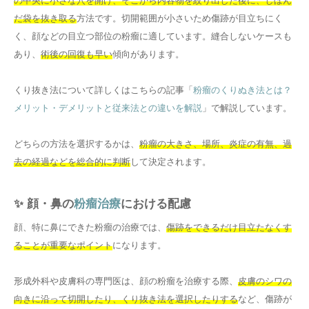
の中央に小さな穴を開け、そこから内容物を絞り出した後に、しぼん
だ袋を抜き取る
方法です。切開範囲が小さいため傷跡が目立ちにく
く、顔などの目立つ部位の粉瘤に適しています。縫合しないケースも
あり、
術後の回復も早い
傾向があります。
くり抜き法について詳しくはこちらの記事「
粉瘤のくりぬき法とは？
メリット・デメリットと従来法との違いを解説
」で解説しています。
どちらの方法を選択するかは、
粉瘤の大きさ、場所、炎症の有無、過
去の経過などを総合的に判断
して決定されます。
✨ 顔・鼻の
粉瘤治療
における配慮
顔、特に鼻にできた粉瘤の治療では、
傷跡をできるだけ目立たなくす
ることが重要なポイント
になります。
形成外科や皮膚科の専門医は、顔の粉瘤を治療する際、
皮膚のシワの
向きに沿って切開したり、くり抜き法を選択したりする
など、傷跡が