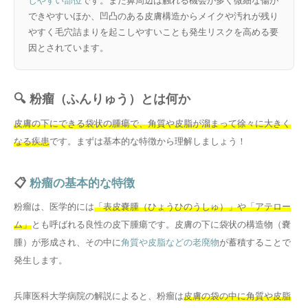
しやすい部位
です。また鼻周辺は触れる機会が多く微細な傷が
できやすいほか、凹凸のある皮膚構造からメイクや汚れが残り
やすく毛穴詰まりを起こしやすいことも発生リスクを高める要
因とされています。
🔍 粉瘤（ふんりゅう）とは何か
皮膚の下にできる袋状の腫瘍で、角質や皮脂が溜まって徐々に大きく
なる疾患
です。まずは基本的な特徴から理解しましょう！
📋
粉瘤の基本的な特徴
粉瘤は、医学的には
「表皮嚢腫（ひょうひのうしゅ）」や「アテロー
ム」
とも呼ばれる良性の皮下腫瘍です。皮膚の下に袋状の構造物（嚢
腫）が形成され、その中に
角質や皮脂などの老廃物
が蓄積することで
発生します。
兵庫医科大学病院の解説によると、粉瘤は
皮膚の袋の中に角質や皮脂