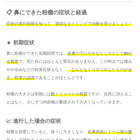
📋 鼻にできた粉瘤の症状と経過
症状の進行段階を知って、適切なタイミングで治療を受けましょう！
🔸 初期症状
鼻に粉瘤ができた初期段階では、
皮膚の下に小さなしこりとして触れ
る程度
で、見た目にはほとんど変化がありません。この時点では痛み
やかゆみなどの自覚症状もなく、
「なんとなくコロコロしたものがあ
る」程度の認識
であることがほとんどです。
粉瘤の大きさは初期には
数ミリメートル程度
ですが、自然に消えるこ
とはなく、少しずつ内容物が蓄積されて大きくなっていきます。
📈 進行した場合の症状
粉瘤を放置していると、徐々に大きくなり、
皮膚表面にドーム状の隆
起
として現れるようになります。大きさは
数センチメートルに達する