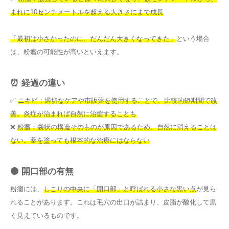
まれに10センチメートルを超える大きさにまで成長
「最初は小さかったのに、だんだん大きくなってきた」
という場合
は、粉瘤の可能性が高いといえます。
⏰ 経過の違い
✅
ニキビ：適切なケアや市販薬を使用することで、比較的短期間で改
善。炎症が治まれば自然に治癒することも
❌
粉瘤：袋状の構造そのものが原因であるため、自然に消えることは
ない。薬を塗っても根本的な治療にはならない
⚫ 開口部の有無
粉瘤には、
しこりの中央に「開口部」と呼ばれる小さな黒い点
が見ら
れることがあります。これは毛穴の出口が詰まり、皮脂が酸化して黒
く見えているものです。