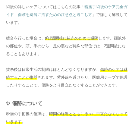
術後の詳しいケアについてはこちらの記事「
粉瘤手術後のケア完全ガ
イド｜傷跡を綺麗に治すための注意点と過ごし方
」で詳しく解説して
います。
縫合を行った場合は、
約1週間後に抜糸のために通院
します。顔以外
の部位や、頭、手のひら、足の裏など特殊な部位では、2週間後にな
ることもあります。
抜糸後は日常生活の制限はほとんどなくなりますが、
傷跡のケアは継
続することが推奨
されます。紫外線を避けたり、医療用テープで保護
したりすることで、傷跡をより目立たなくすることができます。
✨ 傷跡について
粉瘤の手術後の傷跡は、
時間の経過とともに徐々に目立たなくなって
いきます
。