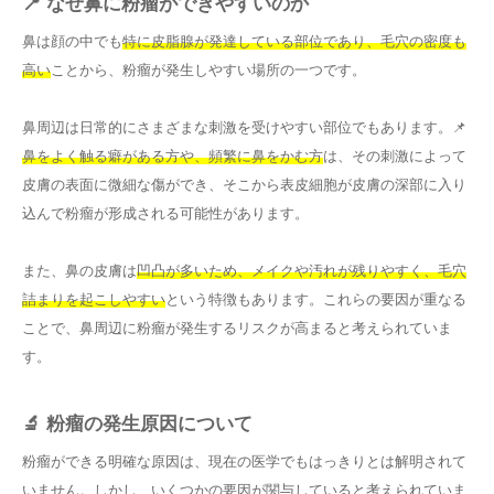
📍 なぜ鼻に粉瘤ができやすいのか
鼻は顔の中でも
特に皮脂腺が発達している部位であり、毛穴の密度も
高い
ことから、粉瘤が発生しやすい場所の一つです。
鼻周辺は日常的にさまざまな刺激を受けやすい部位でもあります。📌
鼻をよく触る癖がある方や、頻繁に鼻をかむ方
は、その刺激によって
皮膚の表面に微細な傷ができ、そこから表皮細胞が皮膚の深部に入り
込んで粉瘤が形成される可能性があります。
また、鼻の皮膚は
凹凸が多いため、メイクや汚れが残りやすく、毛穴
詰まりを起こしやすい
という特徴もあります。これらの要因が重なる
ことで、鼻周辺に粉瘤が発生するリスクが高まると考えられていま
す。
🔬 粉瘤の発生原因について
粉瘤ができる明確な原因は、現在の医学でもはっきりとは解明されて
いません。しかし、いくつかの要因が関与していると考えられていま