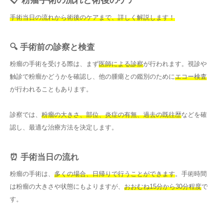
手術当日の流れから術後のケアまで、詳しく解説します！
🔍 手術前の診察と検査
粉瘤の手術を受ける際は、まず
医師による診察
が行われます。視診や
触診で粉瘤かどうかを確認し、他の腫瘍との鑑別のために
エコー検査
が行われることもあります。
診察では、
粉瘤の大きさ、部位、炎症の有無、過去の既往歴
などを確
認し、最適な治療方法を決定します。
⏰ 手術当日の流れ
粉瘤の手術は、
多くの場合、日帰りで行うことができます
。手術時間
は粉瘤の大きさや状態にもよりますが、
おおむね15分から30分程度
で
す。