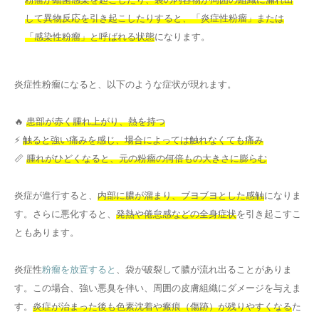
して異物反応を引き起こしたりすると、「炎症性粉瘤」または
「感染性粉瘤」と呼ばれる状態
になります。
炎症性粉瘤になると、以下のような症状が現れます。
🔥
患部が赤く腫れ上がり、熱を持つ
⚡
触ると強い痛みを感じ、場合によっては触れなくても痛み
📏
腫れがひどくなると、元の粉瘤の何倍もの大きさに膨らむ
炎症が進行すると、
内部に膿が溜まり、ブヨブヨとした感触
になりま
す。さらに悪化すると、
発熱や倦怠感などの全身症状
を引き起こすこ
ともあります。
炎症性
粉瘤を放置すると
、袋が破裂して膿が流れ出ることがありま
す。この場合、強い悪臭を伴い、周囲の皮膚組織にダメージを与えま
す。
炎症が治まった後も色素沈着や瘢痕（傷跡）が残りやすくなる
た