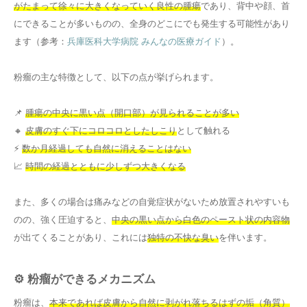
がたまって徐々に大きくなっていく良性の腫瘍
であり、背中や顔、首
にできることが多いものの、全身のどこにでも発生する可能性があり
ます（参考：
兵庫医科大学病院 みんなの医療ガイド
）。
粉瘤の主な特徴として、以下の点が挙げられます。
📌
腫瘍の中央に黒い点（開口部）が見られることが多い
🔸
皮膚のすぐ下にコロコロとしたしこり
として触れる
⚡
数か月経過しても自然に消えることはない
📈
時間の経過とともに少しずつ大きくなる
また、多くの場合は痛みなどの自覚症状がないため放置されやすいも
のの、強く圧迫すると、
中央の黒い点から白色のペースト状の内容物
が出てくることがあり、これには
独特の不快な臭い
を伴います。
⚙️ 粉瘤ができるメカニズム
粉瘤は、
本来であれば皮膚から自然に剥がれ落ちるはずの垢（角質）