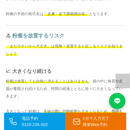
粉瘤の手術の術式名は
「皮膚・皮下腫瘍摘出術」
となります。
⚠️
粉瘤を放置するリスク
「まだ小さいから大丈夫」は危険！放置すると起こるリスクを知りま
しょう
📈 大きくなり続ける
粉瘤は放置しても自然に消えることはありません
。袋の中に角質や皮
脂が蓄積され続けるため、時間の経過とともに徐々に大きくなってい
きます。
大きくなった粉瘤は、
手術の際に切開範囲も大きくなるため、傷跡も
電話予約
1分で入力完了
目立ちやすくなります
。また、手術時間が長くなったり、合併症のリ
0120-226-002
簡単Web予約
スクが高まったりすることもあります。