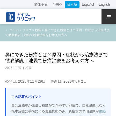
简体中文
한국어
日本語
Español
English
クリニック紹介
ホーム
»
ブログ
»
粉瘤
»
鼻にできた粉瘤とは？原因・症状から治療法ま
で徹底解説｜池袋で粉瘤治療をお考えの方へ
診療内容
院長・医師の紹介
鼻にできた粉瘤とは？原因・症状から治療法まで
徹底解説｜池袋で粉瘤治療をお考えの方へ
WEB予約
2025.11.29
粉瘤
料金表
公開日: 2025年11月29日
更新日: 2026年8月2日
アクセス
この記事のポイント
鼻は皮脂腺が発達し粉瘤ができやすい部位で、自然治癒はなく
採用情報
根本治療は手術による嚢腫摘出のみ。炎症前の早期治療が
傷跡