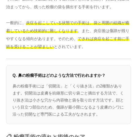
治まってから、残った粉瘤の袋を摘出する手術を行います。
一般的に、
炎症を起こしている状態での手術は、袋と周囲の組織が癒
着しているため技術的に難しくなります
。また、炎症後は傷跡が残り
やすくなる傾向があります。そのため、
できれば炎症を起こす前に手
術を受けることが望ましい
とされています。
Q. 鼻の粉瘤手術はどのような方法で行われますか？
鼻の粉瘤手術には「切開法」と「くり抜き法」の2種類があり
ます。切開法は皮膚を紡錘形に切り袋ごと摘出する方法で、く
り抜き法は小さな穴から内容物と袋を取り出す方法です。顔と
いう目立つ部位のため、傷跡が最小限になるよう皮膚のシワに
沿った切開など専門医による工夫がなされます。
📋 粉瘤手術の流れと術後のケア