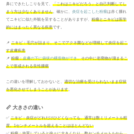
鼻にできたしこりを見て、
「これはニキビだろう」と自己判断してし
まう方は少なくありません
。確かに、
炎症を起こした粉瘤
は赤く腫れ
てニキビに似た外観を呈することがありますが、
粉瘤とニキビは医学
的にはまったく異なる疾患
です。
📌
ニキビ：毛穴が詰まり、そこでアクネ菌などが増殖して炎症を起こ
す皮膚疾患
📌
粉瘤：
皮膚の下に袋状の構造物ができ
、その中に老廃物が溜まるこ
とで形成される良性腫瘍
この違いを理解しておかないと、
適切な治療を受けられないまま症状
を悪化させてしまうことがあります
。
📏 大きさの違い
✅
ニキビ：炎症がどれだけひどくなっても、通常は数ミリメートル程
度。1センチメートルを超えることはほとんどない
✅
粉瘤：放置していると徐々に大きくなり、数センチメートルから、