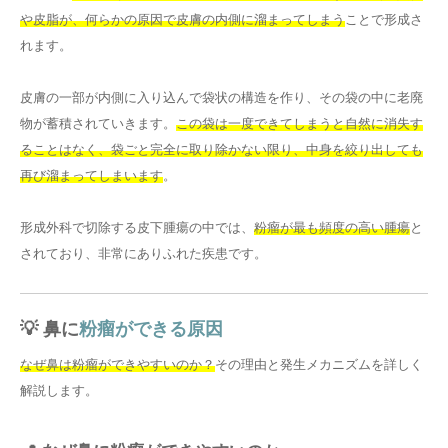
や皮脂が、何らかの原因で皮膚の内側に溜まってしまう
ことで形成さ
れます。
皮膚の一部が内側に入り込んで袋状の構造を作り、その袋の中に老廃
物が蓄積されていきます。
この袋は一度できてしまうと自然に消失す
ることはなく、袋ごと完全に取り除かない限り、中身を絞り出しても
再び溜まってしまいます
。
形成外科で切除する皮下腫瘍の中では、
粉瘤が最も頻度の高い腫瘍
と
されており、非常にありふれた疾患です。
💡 鼻に
粉瘤ができる原因
なぜ鼻は粉瘤ができやすいのか？
その理由と発生メカニズムを詳しく
解説します。