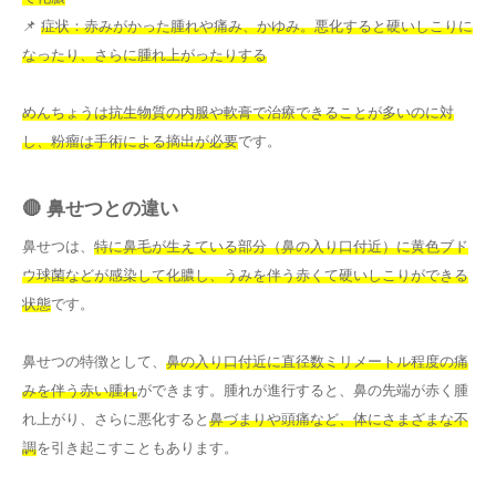
📌
症状：赤みがかった腫れや痛み、かゆみ。悪化すると硬いしこりに
なったり、さらに腫れ上がったりする
めんちょうは抗生物質の内服や軟膏で治療できることが多いのに対
し、粉瘤は手術による摘出が必要
です。
🔴 鼻せつとの違い
鼻せつは、
特に鼻毛が生えている部分（鼻の入り口付近）に黄色ブド
ウ球菌などが感染して化膿し、うみを伴う赤くて硬いしこりができる
状態
です。
鼻せつの特徴として、
鼻の入り口付近に直径数ミリメートル程度の痛
みを伴う赤い腫れ
ができます。腫れが進行すると、鼻の先端が赤く腫
れ上がり、さらに悪化すると
鼻づまりや頭痛など、体にさまざまな不
調
を引き起こすこともあります。