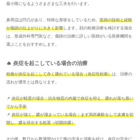
最小限になるようさまざまな工夫を行います。
鼻周辺は凹凸があり、特殊な形状をしているため、
医師の技術と経験
が傷跡の仕上がりに大きく影響
します。顔の粉瘤治療を検討する場合
は、形成外科専門医など、傷跡の治療に詳しい医師がいる医療機関を
選ぶことをおすすめします。
🔥 炎症を起こしている場合の治療
粉瘤が炎症を起こして赤く腫れている場合（炎症性粉瘤）
は、治療の
流れが通常とは異なります。
📌
炎症が軽度の場合：抗生物質の内服で炎症を抑え、腫れが落ち着い
てから手術
📌
炎症が強く、膿が溜まっている場合：まず局所麻酔をして皮膚を切
開し、膿を排出する処置（切開排膿）
その後、数日から数週間かけて傷の洗浄と消毒を続け、炎症が完全に