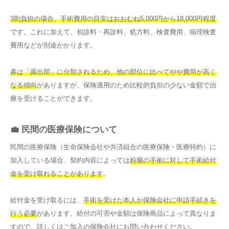
3割負担の場合、手術費用の目安はおおむね5,000円から18,000円程度
です。これに加えて、初診料・再診料、処方料、検査費用、病理検査
費用などが別途かかります。
鼻は「露出部」に分類されるため、他の部位に比べてやや費用が高く
なる傾向
がありますが、保険適用のため比較的負担の少ない金額で治
療を受けることができます。
💼 民間の医療保険について
民間の医療保険（生命保険会社や共済組合の医療保険・医療特約）に
加入している場合、契約内容によっては
粉瘤の手術に対して手術給付
金を受け取れることがあります
。
給付金を受け取るには、
手術を受けた本人が保険会社に申請手続きを
行う必要
があります。給付の可否や金額は保険商品によって異なりま
すので、詳しくはご加入の保険会社にお問い合わせください。