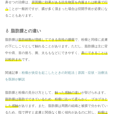
鼻せつの治療は、
原因菌に効果がある抗生物質を内服または軟膏で行
う
ことが一般的ですが、膿が多く溜まった場合は切開手術が必要にな
ることもあります。
💧 脂肪腫との違い
脂肪腫は
脂肪細胞が増殖してできる良性の腫瘍
で、粉瘤と同様に皮膚
の下にしこりとして触れることがあります。ただし、脂肪腫は主に背
中や肩、首の後ろ、腕、太ももなどにできやすく、
鼻にできることは
比較的まれ
です。
関連記事：
粉瘤が炎症を起こしたときの対処法｜原因・症状・治療法
を医師が解説
脂肪腫と粉瘤の見分け方として、
触った感触の違い
が挙げられます。
脂肪腫は脂肪でできているため、粉瘤に比べて柔らかく、ブヨブヨと
した感触
があります。また、脂肪腫は周囲の組織と被膜で分かれてい
るため、指で押すと皮膚と関係なく動く傾向があるのに対し、
粉瘤は