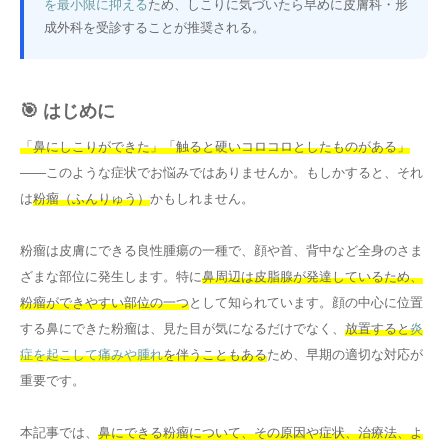
を最小限に抑える
ため、しこりに気づいたら早めに皮膚科・形
成外科を受診することが推奨される。
その他
言語
🎯 はじめに
简体中文
한국어
日本語
Español
「鼻にしこりができた」「触ると硬いコロコロとしたものがある」
English
——このような症状でお悩みではありませんか。もしかすると、それ
は
粉瘤（ふんりゅう）
かもしれません。
粉瘤は皮膚にできる良性腫瘍の一種で、顔や首、背中など全身のさま
ざまな部位に発生します。特に
鼻周辺は皮脂腺が発達しているため、
粉瘤ができやすい部位の一つ
として知られています。顔の中心に位置
する鼻にできた粉瘤は、見た目が気になるだけでなく、
放置すると
炎
症を起こして痛みや腫れ
を伴うこともある
ため、早期の適切な対応が
重要です。
本記事では、
鼻にできる粉瘤について、その原因や症状、治療法、よ