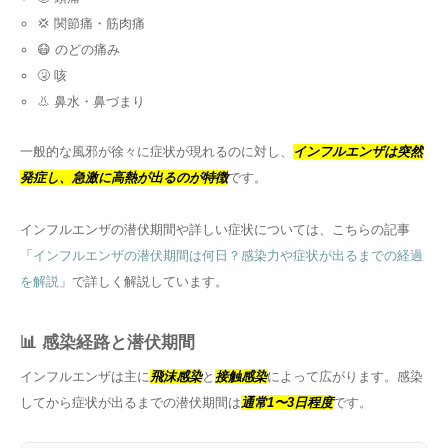
💢 関節痛・筋肉痛
😷 のどの痛み
🤧 咳
👃 鼻水・鼻づまり
一般的な風邪が徐々に症状が現れるのに対し、
インフルエンザは突然
発症し、急激に高熱が出るのが特徴
です。
インフルエンザの潜伏期間や詳しい症状については、こちらの記事
「
インフルエンザの潜伏期間は何日？感染力や症状が出るまでの経過
を解説
」で詳しく解説しています。
📊 感染経路と潜伏期間
インフルエンザは主に
飛沫感染
と
接触感染
によって広がります。感染
してから症状が出るまでの潜伏期間は
通常1〜3日程度
です。