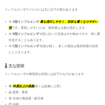
インフルエンザウイルスには主に以下の型があります:
🦠
A型インフルエンザ
:
最も流行しやすく、症状も重くなりやすい
型
です。変異しやすいため、毎年異なる株が流行します。
🦠
B型インフルエンザ
:A型に比べて症状はやや軽めですが、時に重
症化することもあります。
🦠
C型インフルエンザ
:症状が軽く、多くの場合は風邪程度の症状
にとどまります。
🌡️ 主な症状
インフルエンザの典型的な症状には以下のものがあります:
🔴
38度以上の高熱
(多くは急激に上昇)
🥶 悪寒・寒気
😩 全身の倦怠感・疲労感
🤕 頭痛