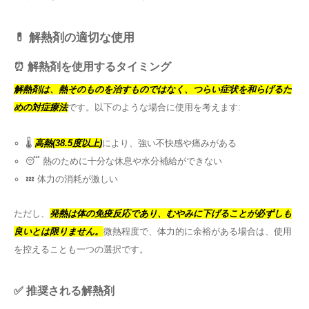
💊 解熱剤の適切な使用
⏰ 解熱剤を使用するタイミング
解熱剤は、熱そのものを治すものではなく、つらい症状を和らげるた
めの対症療法
です。以下のような場合に使用を考えます:
🌡️
高熱(38.5度以上)
により、強い不快感や痛みがある
😴 熱のために十分な休息や水分補給ができない
💤 体力の消耗が激しい
ただし、
発熱は体の免疫反応であり、むやみに下げることが必ずしも
良いとは限りません。
微熱程度で、体力的に余裕がある場合は、使用
を控えることも一つの選択です。
✅ 推奨される解熱剤