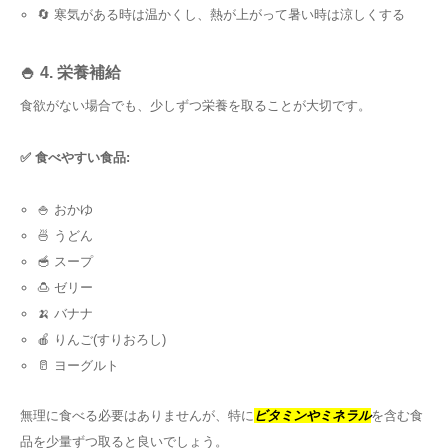
🔄 寒気がある時は温かくし、熱が上がって暑い時は涼しくする
🍚 4. 栄養補給
食欲がない場合でも、少しずつ栄養を取ることが大切です。
✅ 食べやすい食品:
🍚 おかゆ
🍜 うどん
🥣 スープ
🍮 ゼリー
🍌 バナナ
🍎 りんご(すりおろし)
🥛 ヨーグルト
無理に食べる必要はありませんが、特に
ビタミンやミネラル
を含む食
品を少量ずつ取ると良いでしょう。