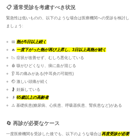
📋 通常受診を考慮すべき状況
緊急性は低いものの、以下のような場合は医療機関への受診を検討し
ましょう:
📅
熱が5日以上続く
🔥
一度下がった熱が再び上昇し、3日以上高熱が続く
📉 症状が改善せず、むしろ悪化している
🩸 咳がひどくなり、痰に血が混じる
👂 耳の痛みがある(中耳炎の可能性)
🤕 激しい頭痛が続く
🤰 妊娠している
👴
65歳以上の高齢者
⚠️ 基礎疾患(糖尿病、心疾患、呼吸器疾患、腎疾患など)がある
🔄 再診が必要なケース
一度医療機関を受診した後でも、以下のような場合は
再度受診が必要