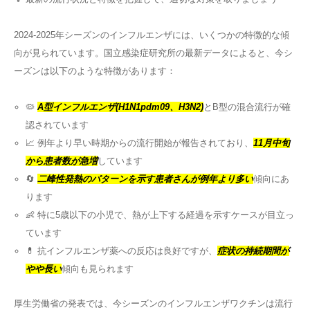
2024-2025年シーズンのインフルエンザには、いくつかの特徴的な傾
向が見られています。国立感染症研究所の最新データによると、今シ
ーズンは以下のような特徴があります：
🦠
A型インフルエンザ(H1N1pdm09、H3N2)
とB型の混合流行が確
認されています
📈 例年より早い時期からの流行開始が報告されており、
11月中旬
から患者数が急増
しています
🔄
二峰性発熱のパターンを示す患者さんが例年より多い
傾向にあ
ります
👶 特に5歳以下の小児で、熱が上下する経過を示すケースが目立っ
ています
💊 抗インフルエンザ薬への反応は良好ですが、
症状の持続期間が
やや長い
傾向も見られます
厚生労働省の発表では、今シーズンのインフルエンザワクチンは流行