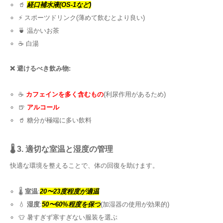
🥤
経口補水液(OS-1など)
⚡ スポーツドリンク(薄めて飲むとより良い)
🍵 温かいお茶
☕ 白湯
❌ 避けるべき飲み物:
☕
カフェインを多く含むもの
(利尿作用があるため)
🍺
アルコール
🥤 糖分が極端に多い飲料
🌡️ 3. 適切な室温と湿度の管理
快適な環境を整えることで、体の回復を助けます。
🌡️
室温
:
20〜23度程度が適温
💧
湿度
:
50〜60%程度を保つ
(加湿器の使用が効果的)
👕 暑すぎず寒すぎない服装を選ぶ