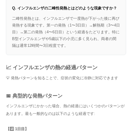
Q. インフルエンザの二峰性発熱とはどのような現象ですか？
二峰性発熱とは、インフルエンザで一度熱が下がった後に再び
発熱する現象です。第一の発熱（1〜3日目）→解熱期（3〜4日
目）→第二の発熱（4〜6日目）という経過をたどります。特に
B型インフルエンザや5歳以下の小児に多く見られ、両者の間
隔は通常12時間〜3日程度です。
📈 インフルエンザの熱の経過パターン
💡 発熱パターンを知ることで、症状の変化に冷静に対応できます
📅 典型的な発熱パターン
インフルエンザにかかった場合、熱の経過にはいくつかのパターンが
あります。最も一般的なのは以下のような経過です:
【1️⃣ 1日目】