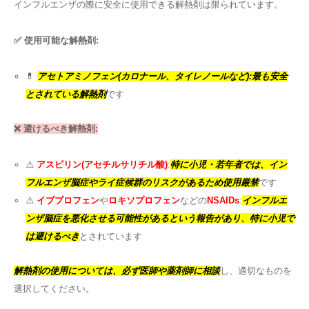
インフルエンザの際に安全に使用できる解熱剤は限られています。
✅ 使用可能な解熱剤:
💊
アセトアミノフェン(カロナール、タイレノールなど)
:最も安全
とされている解熱剤
です
❌ 避けるべき解熱剤:
⚠️
アスピリン(アセチルサリチル酸)
:
特に小児・若年者では、イン
フルエンザ脳症やライ症候群のリスクがあるため使用厳禁
です
⚠️
イブプロフェン
や
ロキソプロフェン
などの
NSAIDs
:
インフルエ
ンザ脳症を悪化させる可能性があるという報告があり、特に小児で
は避けるべき
とされています
解熱剤の使用については、必ず医師や薬剤師に相談
し、適切なものを
選択してください。