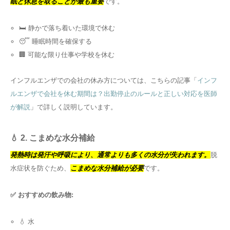
眠と休息を取ることが最も重要
です。
🛏️ 静かで落ち着いた環境で休む
😴 睡眠時間を確保する
🏢 可能な限り仕事や学校を休む
インフルエンザでの会社の休み方については、こちらの記事「
インフ
ルエンザで会社を休む期間は？出勤停止のルールと正しい対応を医師
が解説
」で詳しく説明しています。
💧 2. こまめな水分補給
発熱時は発汗や呼吸により、通常よりも多くの水分が失われます。
脱
水症状を防ぐため、
こまめな水分補給が必要
です。
✅ おすすめの飲み物:
💧 水