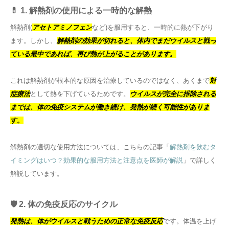
💊 1. 解熱剤の使用による一時的な解熱
解熱剤(
アセトアミノフェン
など)を服用すると、一時的に熱が下がり
ます。しかし、
解熱剤の効果が切れると、体内でまだウイルスと戦っ
ている最中であれば、再び熱が上がることがあります。
これは解熱剤が根本的な原因を治療しているのではなく、あくまで
対
症療法
として熱を下げているためです。
ウイルスが完全に排除される
までは、体の免疫システムが働き続け、発熱が続く可能性がありま
す。
解熱剤の適切な使用方法については、こちらの記事「
解熱剤を飲むタ
イミングはいつ？効果的な服用方法と注意点を医師が解説
」で詳しく
解説しています。
🛡️ 2. 体の免疫反応のサイクル
発熱は、体がウイルスと戦うための正常な免疫反応
です。体温を上げ