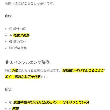
ら数日後に起こることが多いです。
症状:
🤧 膿性の痰
🔥
再度の発熱
😷 咳の悪化
😮‍💨 呼吸困難
🧠 3. インフルエンザ脳症
特に
小児
に見られる重篤な合併症です。
発症後1〜2日で起こることが
多く、迅速な対応が必要
です。
症状:
😵
意識障害(呼びかけに反応しない、ぼんやりしている)
⚡
痙攣