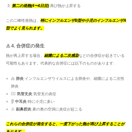
第二の発熱(4〜6日目)
:再び熱が上昇する
この二峰性発熱は、
特にインフルエンザB型や小児のインフルエンザA
型でよく見られます。
⚠️ 4. 合併症の発生
熱が再上昇する場合、
細菌による二次感染
などの合併症が起きている
可能性もあります。代表的な合併症には以下のものがあります:
🫁
肺炎
:インフルエンザウイルスによる肺炎や、細菌による二次性
肺炎
😮‍💨
気管支炎
:気管支の炎症
👂
中耳炎
:特に小児に多い
👃
副鼻腔炎
:鼻の奥の空洞に炎症が起こる
これらの合併症が発生すると、一度下がった熱が再び上昇することが
あります。