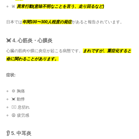
🚨
異常行動(意味不明なことを言う、走り回るなど)
日本では
年間100〜300人程度の発症
があると報告されています。
💓 4. 心筋炎・心膜炎
心臓の筋肉や膜に炎症が起こる病態です。
まれですが、重症化すると
命に関わることがあります。
症状:
💢 胸痛
💓 動悸
😮‍💨 息切れ
😩 疲労感
👂 5. 中耳炎