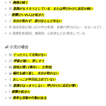
💢
胸痛が続く
😵
意識がもうろうとしている、または呼びかけに反応が鈍い
⚡
痙攣(けいれん)が起きた
💧
水分が取れず、尿がほとんど出ない
🚨 脱水症状が強い(口の中が乾燥、皮膚の弾力がない、めまいなど)
⚠️ 基礎疾患(喘息、糖尿病、心疾患など)が悪化している
👶 小児の場合
😰
ぐったりして元気がない
😮‍💨
呼吸が速い、苦しそう
😱
顔色が悪い(青白い、土気色)
🤮
嘔吐を繰り返し、水分が取れない
💧
おしっこが半日以上出ていない
😵
意識がはっきりしない、呼びかけに反応が薄い
⚡
痙攣が起きた
🚨
異常な言動や行動がある