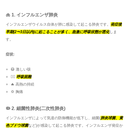
🫁 1. インフルエンザ肺炎
インフルエンザウイルス自体が肺に感染して起こる肺炎です。
発症後
早期(2〜3日以内)に起こることが多く、急激に呼吸状態が悪化
しま
す。
症状:
😷 激しい咳
😮‍💨
呼吸困難
🔥 高熱の持続
💢 胸痛
🦠 2. 細菌性肺炎(二次性肺炎)
インフルエンザによって気道の防御機能が低下し、細菌(
肺炎球菌、黄
色ブドウ球菌
など)が感染して起こる肺炎です。インフルエンザ発症か