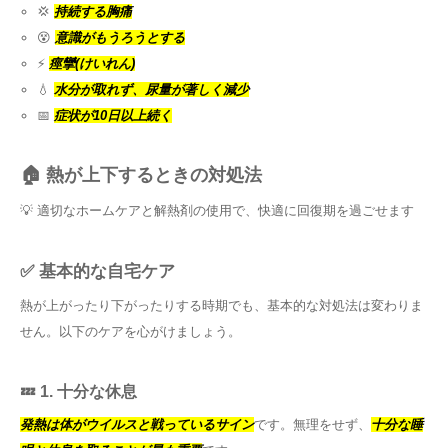
💢
持続する胸痛
😵
意識がもうろうとする
⚡
痙攣(けいれん)
💧
水分が取れず、尿量が著しく減少
📅
症状が10日以上続く
🏠 熱が上下するときの対処法
💡 適切なホームケアと解熱剤の使用で、快適に回復期を過ごせます
✅ 基本的な自宅ケア
熱が上がったり下がったりする時期でも、基本的な対処法は変わりま
せん。以下のケアを心がけましょう。
💤 1. 十分な休息
発熱は体がウイルスと戦っているサイン
です。無理をせず、
十分な睡