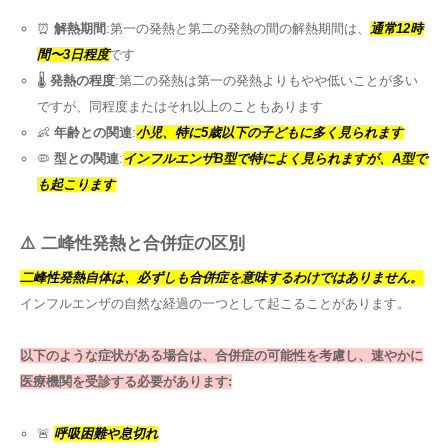
⏰
解熱期間
:第一の発熱と第二の発熱の間の解熱期間は、
通常12時
間〜3日程度
です
🌡️
発熱の程度
:第二の発熱は第一の発熱よりもやや低いことが多い
ですが、同程度またはそれ以上のこともあります
👶
年齢との関連
:
小児、特に5歳以下の子どもに多く見られます
🦠
型との関連
:
インフルエンザB型で特によく見られますが、A型で
も起こります
⚠️ 二峰性発熱と合併症の区別
二峰性発熱自体は、必ずしも合併症を意味するわけではありません。
インフルエンザの自然な経過の一つとして起こることがあります。
以下のような症状がある場合は、合併症の可能性を考慮し、速やかに
医療機関を受診する必要があります:
🚨
呼吸困難や息切れ