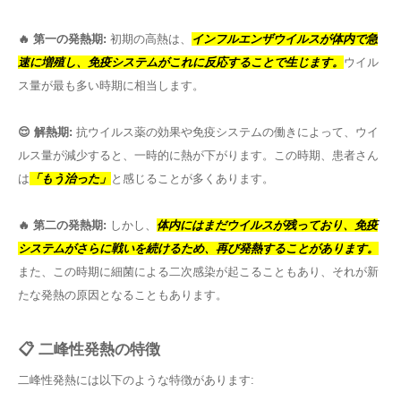
🔥 第一の発熱期:
初期の高熱は、
インフルエンザウイルスが体内で急
速に増殖し、免疫システムがこれに反応することで生じます。
ウイル
ス量が最も多い時期に相当します。
😌 解熱期:
抗ウイルス薬の効果や免疫システムの働きによって、ウイ
ルス量が減少すると、一時的に熱が下がります。この時期、患者さん
は
「もう治った」
と感じることが多くあります。
🔥 第二の発熱期:
しかし、
体内にはまだウイルスが残っており、免疫
システムがさらに戦いを続けるため、再び発熱することがあります。
また、この時期に細菌による二次感染が起こることもあり、それが新
たな発熱の原因となることもあります。
📋 二峰性発熱の特徴
二峰性発熱には以下のような特徴があります: