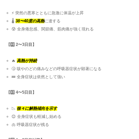
⚡ 突然の悪寒とともに急激に体温が上昇
🌡️
38〜40度の高熱
に達する
😰 全身倦怠感、関節痛、筋肉痛が強く現れる
【2️⃣ 2〜3日目】
🔥
高熱が持続
🤧 咳やのどの痛みなどの呼吸器症状が顕著になる
💤 全身症状は依然として強い
【3️⃣ 4〜5日目】
📉
徐々に解熱傾向を示す
😌 全身症状も軽減し始める
🫁 呼吸器症状が残る