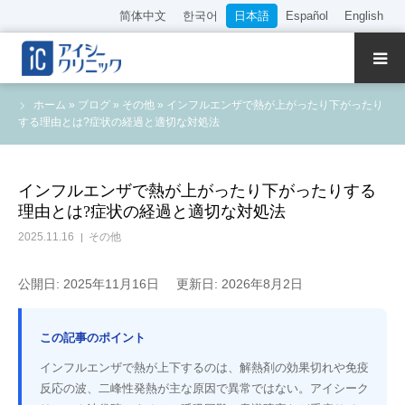
简体中文
한국어
日本語
Español
English
クリニック紹介
ホーム
»
ブログ
»
その他
»
インフルエンザで熱が上がったり下がったり
する理由とは?症状の経過と適切な対処法
診療内容
院長・医師の紹介
インフルエンザで熱が上がったり下がったりする
理由とは?症状の経過と適切な対処法
WEB予約
2025.11.16
その他
料金表
公開日: 2025年11月16日
更新日: 2026年8月2日
アクセス
この記事のポイント
インフルエンザで熱が上下するのは、解熱剤の効果切れや免疫
採用情報
反応の波、二峰性発熱が主な原因で異常ではない。アイシーク