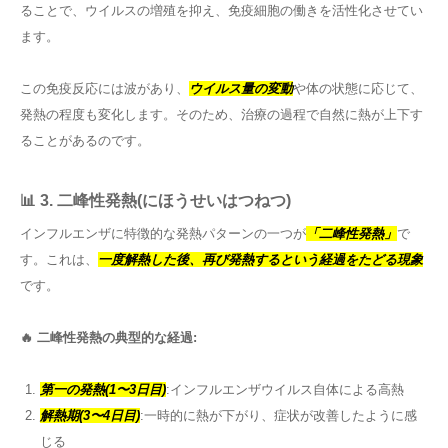
ることで、ウイルスの増殖を抑え、免疫細胞の働きを活性化させてい
ます。
この免疫反応には波があり、
ウイルス量の変動
や体の状態に応じて、
発熱の程度も変化します。そのため、治療の過程で自然に熱が上下す
ることがあるのです。
📊 3. 二峰性発熱(にほうせいはつねつ)
インフルエンザに特徴的な発熱パターンの一つが
「二峰性発熱」
で
す。これは、
一度解熱した後、再び発熱するという経過をたどる現象
です。
🔥 二峰性発熱の典型的な経過:
第一の発熱(1〜3日目)
:インフルエンザウイルス自体による高熱
解熱期(3〜4日目)
:一時的に熱が下がり、症状が改善したように感
じる