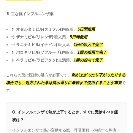
💊 主な抗インフルエンザ薬:
💊
オセルタミビル(タミフル)
:内服薬、
5日間服用
💨
ザナミビル(リレンザ)
:吸入薬、
5日間使用
💨
ラニナミビル(イナビル)
:吸入薬、
1回の吸入で完了
💊
バロキサビル(ゾフルーザ)
:内服薬、
1回の服用で完了
💉
ペラミビル(ラピアクタ)
:点滴薬、
1回の投与で完了
これらの薬は医師の処方が必要です。
熱が上がったり下がったりする
場合でも、処方された薬は指示通りに最後まで使用することが重要
で
す。
Q. インフルエンザで熱が上下するとき、すぐに受診すべき症
状は？
インフルエンザで熱が変動する際、呼吸困難・持続する胸痛・