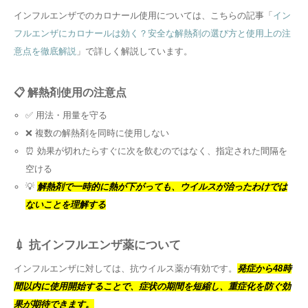
インフルエンザでのカロナール使用については、こちらの記事「
イン
フルエンザにカロナールは効く？安全な解熱剤の選び方と使用上の注
意点を徹底解説
」で詳しく解説しています。
📋 解熱剤使用の注意点
✅ 用法・用量を守る
❌ 複数の解熱剤を同時に使用しない
⏰ 効果が切れたらすぐに次を飲むのではなく、指定された間隔を
空ける
💡
解熱剤で一時的に熱が下がっても、ウイルスが治ったわけでは
ないことを理解する
💉 抗インフルエンザ薬について
インフルエンザに対しては、抗ウイルス薬が有効です。
発症から48時
間以内に使用開始することで、症状の期間を短縮し、重症化を防ぐ効
果が期待できます。