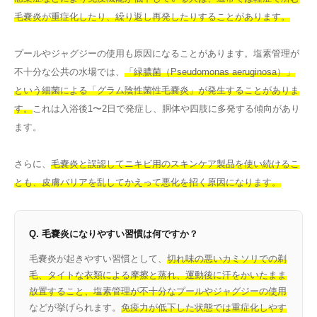
毛嚢炎が重症化したり、繰り返し再発したりすることがあります。
プールやジャグジーの使用も原因になることがあります。塩素管理が
不十分な公共の水場では、
「緑膿菌（Pseudomonas aeruginosa）」
という細菌による「グラム陰性菌性毛嚢炎」が発生することがありま
す。
これは入浴後1〜2日で発症し、胴体や四肢に多発する傾向があり
ます。
さらに、
毛嚢炎と誤認してニキビ用のスキンケア製品を使い続けるこ
とも、皮膚バリアを乱してかえって悪化を招く原因になります。
Q. 毛嚢炎になりやすい習慣は何ですか？
毛嚢炎が起きやすい習慣として、
切れ味の悪いカミソリでの剃
毛、タイトな衣類による摩擦と蒸れ、運動後に汗をかいたまま
放置すること、塩素管理が不十分なプールやジャグジーの使用
などが挙げられます。
免疫力が低下した状態では重症化しやす