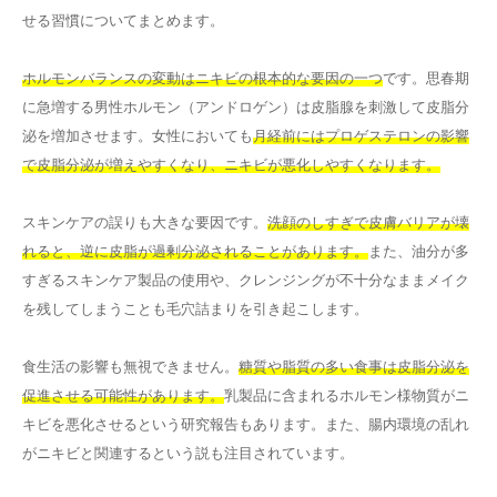
せる習慣についてまとめます。
ホルモンバランスの変動はニキビの根本的な要因の一つ
です。思春期
に急増する男性ホルモン（アンドロゲン）は皮脂腺を刺激して皮脂分
泌を増加させます。女性においても
月経前にはプロゲステロンの影響
で皮脂分泌が増えやすくなり、ニキビが悪化しやすくなります。
スキンケアの誤りも大きな要因です。
洗顔のしすぎで皮膚バリアが壊
れると、逆に皮脂が過剰分泌されることがあります。
また、油分が多
すぎるスキンケア製品の使用や、クレンジングが不十分なままメイク
を残してしまうことも毛穴詰まりを引き起こします。
食生活の影響も無視できません。
糖質や脂質の多い食事は皮脂分泌を
促進させる可能性があります。
乳製品に含まれるホルモン様物質がニ
キビを悪化させるという研究報告もあります。また、腸内環境の乱れ
がニキビと関連するという説も注目されています。