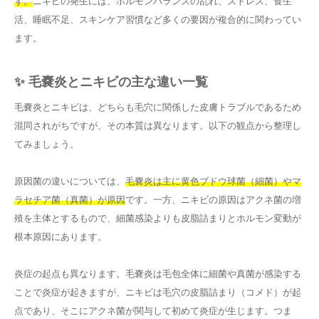
す。
ニキビの発生には、ホルモンバランスの乱れ、ストレス、食生
活、睡眠不足、スキンケア習慣など多くの要因が複合的に関わってい
ます。
✨ 毛嚢炎とニキビの主な違い一覧
毛嚢炎とニキビは、どちらも毛穴に関係した皮膚トラブルであるため
混同されがちですが、その本質は異なります。以下の観点から整理し
てみましょう。
原因菌の違いについては、
毛嚢炎は主に黄色ブドウ球菌（細菌）やマ
ラセチア菌（真菌）が原因
です。一方、ニキビの原因はアクネ菌の増
殖を主体とするもので、細菌感染よりも皮脂詰まりとホルモン変動が
根本原因にあります。
炎症の起点も異なります。毛嚢炎は毛包全体に細菌や真菌が感染する
ことで炎症が起きますが、ニキビは毛穴の皮脂詰まり（コメド）が起
点であり、そこにアクネ菌が関与して初めて炎症が生じます。つま