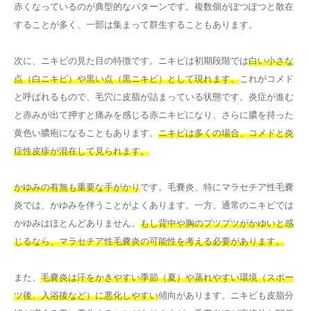
赤くなっているのが典型的なパターンです。複数個がぽつぽつと散在
することが多く、一部は集まって群生することもあります。
次に、ニキビの見た目の特徴です。ニキビは初期段階では
白い小さな
点（白ニキビ）や黒い点（黒ニキビ）として現れます。
これがコメド
と呼ばれるもので、毛穴に皮脂が詰まっている状態です。炎症が進む
と赤みが出て押すと痛みを感じる赤ニキビになり、さらに膿を持った
黄色い膿疱になることもあります。
ニキビは多くの場合、コメドと炎
症性皮疹が混在して見られます。
かゆみの有無も重要な手がかり
です。毛嚢炎、特にマラセチア性毛嚢
炎では、かゆみを伴うことがよくあります。一方、通常のニキビでは
かゆみはほとんどありません。
もし背中や胸のプツプツがかゆいと感
じるなら、マラセチア性毛嚢炎の可能性を考える必要があります。
また、
毛嚢炎は汗をかきやすい季節（夏）や蒸れやすい環境（スポー
ツ後、入浴後など）に悪化しやすい
傾向があります。ニキビも皮脂分