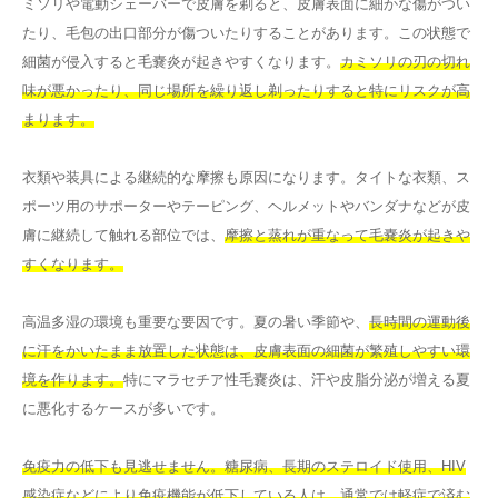
ミソリや電動シェーバーで皮膚を剃ると、皮膚表面に細かな傷がつい
たり、毛包の出口部分が傷ついたりすることがあります。この状態で
細菌が侵入すると毛嚢炎が起きやすくなります。
カミソリの刃の切れ
味が悪かったり、同じ場所を繰り返し剃ったりすると特にリスクが高
まります。
衣類や装具による継続的な摩擦も原因になります。タイトな衣類、ス
ポーツ用のサポーターやテーピング、ヘルメットやバンダナなどが皮
膚に継続して触れる部位では、
摩擦と蒸れが重なって毛嚢炎が起きや
すくなります。
高温多湿の環境も重要な要因です。夏の暑い季節や、
長時間の運動後
に汗をかいたまま放置した状態は、皮膚表面の細菌が繁殖しやすい環
境を作ります。
特にマラセチア性毛嚢炎は、汗や皮脂分泌が増える夏
に悪化するケースが多いです。
免疫力の低下も見逃せません。糖尿病、長期のステロイド使用、HIV
感染症などにより免疫機能が低下している人は、通常では軽症で済む