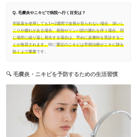
Q. 毛嚢炎やニキビで病院へ行く目安は？
市販薬を使用しても1〜2週間で改善が見られない場合、深いし
こりや腫れがある場合、発熱やリンパ節の腫れを伴う場合、同
じ場所に繰り返し発生する場合は、早めに皮膚科を受診するこ
とが推奨されます。
特に
重症のニキビは早期治療がニキビ跡を
防ぐ上で重要
です。
🔍 毛嚢炎・ニキビを予防するための生活習慣