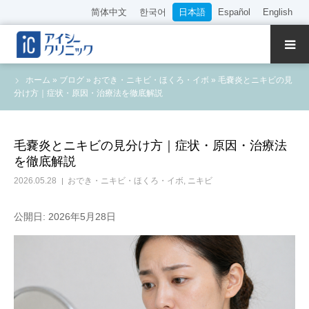
简体中文
한국어
日本語
Español
English
クリニック紹介
ホーム
»
ブログ
»
おでき・ニキビ・ほくろ・イボ
»
毛嚢炎とニキビの見
分け方｜症状・原因・治療法を徹底解説
診療内容
院長・医師の紹介
毛嚢炎とニキビの見分け方｜症状・原因・治療法
を徹底解説
WEB予約
2026.05.28
おでき・ニキビ・ほくろ・イボ
,
ニキビ
料金表
公開日: 2026年5月28日
アクセス
採用情報