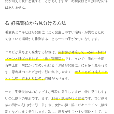
泌が増える夏に悪化することがありますが、毛嚢炎ほど直接的な関係
はありません。
💪 好発部位から見分ける方法
毛嚢炎とニキビは好発部位（よく発生しやすい場所）が異なるため、
できている場所から推測することも一つの手がかりになります。
ニキビが最もよく発生する部位は、
皮脂腺が発達している顔（特にT
ゾーンと呼ばれるおでこ・鼻・顎周辺）
です。次いで、胸の中央部・
背中上部・肩にかけてのいわゆる「ざ瘡好発部位」にも多く見られま
す。思春期のニキビは特に顔に集中しやすく、
大人ニキビ（成人ニキ
ビ）は顎・首まわりに多い
特徴があります。
一方、毛嚢炎は体のさまざまな部位に発生しますが、特に発生しやす
いのは以下の場所です。まず、
剃毛・脱毛を行う部位
です。ひげ剃り
後の男性の顔（特に顎・首）や、女性の脚・脇・ビキニライン（鼠径
部）などに多く発生します。次に、摩擦が生じやすい部位として、太