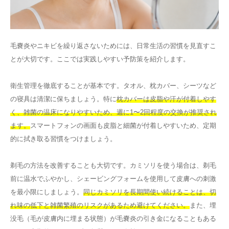
毛嚢炎やニキビを繰り返さないためには、日常生活の習慣を見直すこ
とが大切です。ここでは実践しやすい予防策を紹介します。
衛生管理を徹底することが基本です。タオル、枕カバー、シーツなど
の寝具は清潔に保ちましょう。特に
枕カバーは皮脂や汗が付着しやす
く、雑菌の温床になりやすいため、週に1〜2回程度の交換が推奨され
ます。
スマートフォンの画面も皮脂と細菌が付着しやすいため、定期
的に拭き取る習慣をつけましょう。
剃毛の方法を改善することも大切です。カミソリを使う場合は、剃毛
前に温水でふやかし、シェービングフォームを使用して皮膚への刺激
を最小限にしましょう。
同じカミソリを長期間使い続けることは、切
れ味の低下と雑菌繁殖のリスクがあるため避けてください。
また、埋
没毛（毛が皮膚内に埋まる状態）が毛嚢炎の引き金になることもある