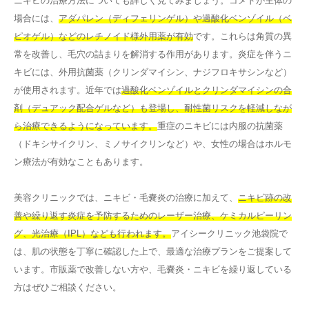
ニキビの治療方法についても詳しく見てみましょう。コメドが主体の
場合には、
アダパレン（ディフェリンゲル）や過酸化ベンゾイル（ベ
ピオゲル）などのレチノイド様外用薬が有効
です。これらは角質の異
常を改善し、毛穴の詰まりを解消する作用があります。炎症を伴うニ
キビには、外用抗菌薬（クリンダマイシン、ナジフロキサシンなど）
が使用されます。近年では
過酸化ベンゾイルとクリンダマイシンの合
剤（デュアック配合ゲルなど）も登場し、耐性菌リスクを軽減しなが
ら治療できるようになっています。
重症のニキビには内服の抗菌薬
（ドキシサイクリン、ミノサイクリンなど）や、女性の場合はホルモ
ン療法が有効なこともあります。
美容クリニックでは、ニキビ・毛嚢炎の治療に加えて、
ニキビ跡の改
善や繰り返す炎症を予防するためのレーザー治療、ケミカルピーリン
グ、光治療（IPL）なども行われます。
アイシークリニック池袋院で
は、肌の状態を丁寧に確認した上で、最適な治療プランをご提案して
います。市販薬で改善しない方や、毛嚢炎・ニキビを繰り返している
方はぜひご相談ください。