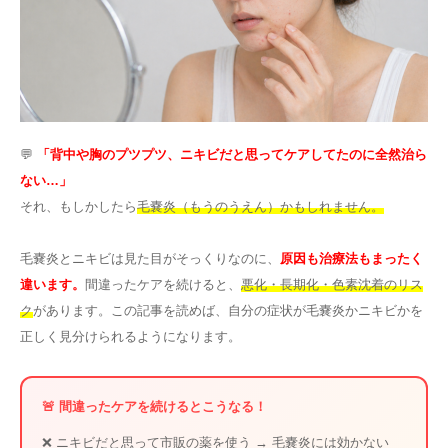
その他
言語
简体中文
한국어
日本語
Español
💬
「背中や胸のプツプツ、ニキビだと思ってケアしてたのに全然治ら
English
ない…」
それ、もしかしたら
毛嚢炎（もうのうえん）かもしれません。
毛嚢炎とニキビは見た目がそっくりなのに、
原因も治療法もまったく
違います。
間違ったケアを続けると、
悪化・長期化・色素沈着のリス
ク
があります。この記事を読めば、自分の症状が毛嚢炎かニキビかを
正しく見分けられるようになります。
🚨 間違ったケアを続けるとこうなる！
❌ ニキビだと思って市販の薬を使う → 毛嚢炎には効かない