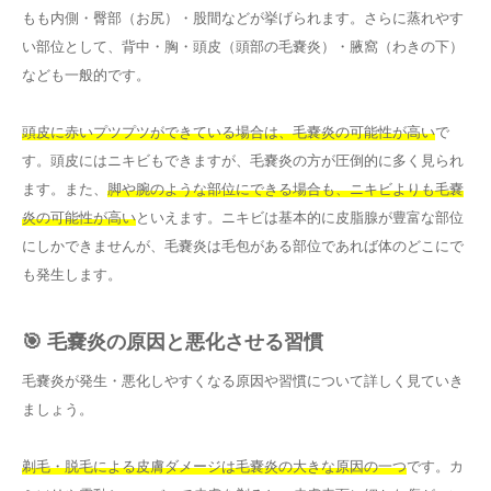
もも内側・臀部（お尻）・股間などが挙げられます。さらに蒸れやす
い部位として、背中・胸・頭皮（頭部の毛嚢炎）・腋窩（わきの下）
なども一般的です。
頭皮に赤いプツプツができている場合は、毛嚢炎の可能性が高い
で
す。頭皮にはニキビもできますが、毛嚢炎の方が圧倒的に多く見られ
ます。また、
脚や腕のような部位にできる場合も、ニキビよりも毛嚢
炎の可能性が高い
といえます。ニキビは基本的に皮脂腺が豊富な部位
にしかできませんが、毛嚢炎は毛包がある部位であれば体のどこにで
も発生します。
🎯 毛嚢炎の原因と悪化させる習慣
毛嚢炎が発生・悪化しやすくなる原因や習慣について詳しく見ていき
ましょう。
剃毛・脱毛による皮膚ダメージは毛嚢炎の大きな原因の一つ
です。カ