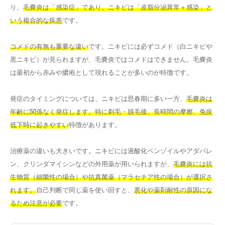
り、
毛嚢炎は「感染症」であり、ニキビは「皮脂分泌異常＋感染」と
いう複合的な疾患
です。
コメドの有無も重要な違い
です。ニキビには必ずコメド（白ニキビや
黒ニキビ）が見られますが、毛嚢炎ではコメドはできません。毛嚢炎
は最初から赤みや膿疱として現れることが多いのが特徴です。
発症のタイミングについては、ニキビは思春期に多い一方、
毛嚢炎は
年齢に関係なく発症します。特に剃毛・脱毛後、長時間の摩擦、免疫
低下時に起きやすい
特徴があります。
治療薬の違いも大きいです。ニキビには過酸化ベンゾイルやアダパレ
ン、クリンダマイシンなどの外用薬が用いられますが、
毛嚢炎には抗
生物質（細菌性の場合）や抗真菌薬（マラセチア性の場合）が選択さ
れます。
自己判断で同じ薬を使い回すと、
悪化や薬剤耐性の原因にな
るため注意が必要
です。