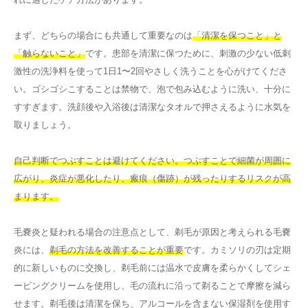
まず、どちらの場合にも共通して重要なのは
「清潔を保つこと」と
「触らないこと」
です。患部を清潔に保つために、刺激の少ない低刺
激性の洗浄料を使って1日1〜2回やさしく洗うことを心がけてくださ
い。ゴシゴシこすることは禁物で、泡で包み込むように洗い、十分に
すすぎます。洗顔後や入浴後は清潔なタオルで押さえるように水気を
取りましょう。
自己判断でつぶすことは避けてください。つぶすことで細菌が周囲に
広がり、炎症が悪化したり、瘢痕（傷跡）が残ったりするリスクが高
まります。
毛嚢炎と疑われる場合の注意点として、剃毛が原因と考えられる毛嚢
炎には、
剃毛の方法を改善することが重要
です。カミソリの刃は定期
的に新しいものに交換し、剃毛前には温水で皮膚を柔らかくしてシェ
ービングクリームを使用し、毛の流れに沿って剃ることで摩擦を減ら
せます。剃毛後は清潔を保ち、アルコールを含まない保湿剤を使用す