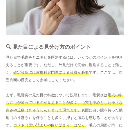
🔍 見た目による見分け方のポイント
見た目で毛嚢炎とニキビを区別するには、いくつかのポイントを押さ
えることが重要です。ただし、外見だけで完全に鑑別することは難し
く、
確定診断には皮膚科専門医による診察が必要
です。ここでは、自
己判断の目安として参考にしてください。
まず、毛嚢炎の見た目の特徴について説明します。毛嚢炎は
毛穴の中
心に毛が通っているのが見えることが多く、毛穴を中心とした小さな
赤みや丘疹（きゅうしん）として現れます。
表面に白い膿を持った膿
疱（のうほう）を伴うことも多く、押すと痛みを感じることがありま
す。
コメド（黒い詰まりや白い詰まり）はなく
、毛穴の周囲が均一に