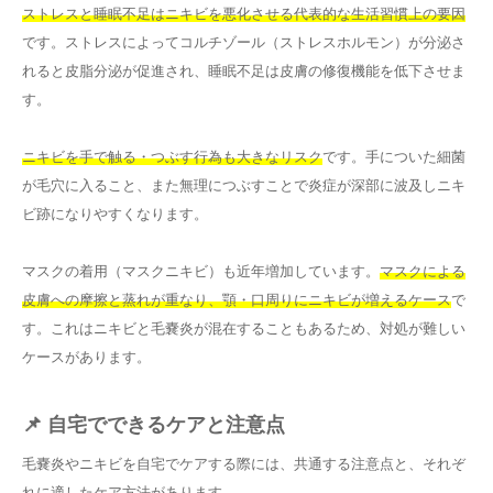
ストレスと睡眠不足はニキビを悪化させる代表的な生活習慣上の要因
です。ストレスによってコルチゾール（ストレスホルモン）が分泌さ
れると皮脂分泌が促進され、睡眠不足は皮膚の修復機能を低下させま
す。
ニキビを手で触る・つぶす行為も大きなリスク
です。手についた細菌
が毛穴に入ること、また無理につぶすことで炎症が深部に波及しニキ
ビ跡になりやすくなります。
マスクの着用（マスクニキビ）も近年増加しています。
マスクによる
皮膚への摩擦と蒸れが重なり、顎・口周りにニキビが増えるケース
で
す。これはニキビと毛嚢炎が混在することもあるため、対処が難しい
ケースがあります。
📌 自宅でできるケアと注意点
毛嚢炎やニキビを自宅でケアする際には、共通する注意点と、それぞ
れに適したケア方法があります。