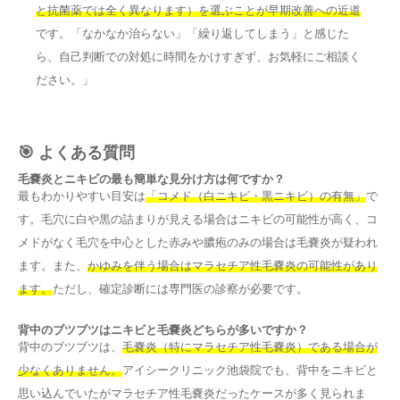
と抗菌薬では全く異なります）を選ぶことが早期改善への近道
です。「なかなか治らない」「繰り返してしまう」と感じた
ら、自己判断での対処に時間をかけすぎず、お気軽にご相談く
ださい。」
🎯 よくある質問
毛嚢炎とニキビの最も簡単な見分け方は何ですか？
最もわかりやすい目安は
「コメド（白ニキビ・黒ニキビ）の有無」
で
す。毛穴に白や黒の詰まりが見える場合はニキビの可能性が高く、コ
メドがなく毛穴を中心とした赤みや膿疱のみの場合は毛嚢炎が疑われ
ます。また、
かゆみを伴う場合はマラセチア性毛嚢炎の可能性があり
ます。
ただし、確定診断には専門医の診察が必要です。
背中のブツブツはニキビと毛嚢炎どちらが多いですか？
背中のブツブツは、
毛嚢炎（特にマラセチア性毛嚢炎）である場合が
少なくありません。
アイシークリニック池袋院でも、背中をニキビと
思い込んでいたがマラセチア性毛嚢炎だったケースが多く見られま