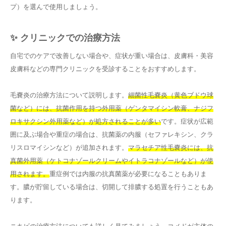
プ）を選んで使用しましょう。
✨ クリニックでの治療方法
自宅でのケアで改善しない場合や、症状が重い場合は、皮膚科・美容
皮膚科などの専門クリニックを受診することをおすすめします。
毛嚢炎の治療方法について説明します。
細菌性毛嚢炎（黄色ブドウ球
菌など）には、抗菌作用を持つ外用薬（ゲンタマイシン軟膏、ナジフ
ロキサクシン外用薬など）が処方されることが多い
です。症状が広範
囲に及ぶ場合や重症の場合は、抗菌薬の内服（セファレキシン、クラ
リスロマイシンなど）が追加されます。
マラセチア性毛嚢炎には、抗
真菌外用薬（ケトコナゾールクリームやイトラコナゾールなど）が使
用されます。
重症例では内服の抗真菌薬が必要になることもありま
す。膿が貯留している場合は、切開して排膿する処置を行うこともあ
ります。