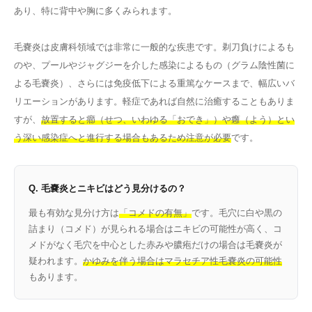
あり、特に背中や胸に多くみられます。
毛嚢炎は皮膚科領域では非常に一般的な疾患です。剃刀負けによるも
のや、プールやジャグジーを介した感染によるもの（グラム陰性菌に
よる毛嚢炎）、さらには免疫低下による重篤なケースまで、幅広いバ
リエーションがあります。軽症であれば自然に治癒することもありま
すが、
放置すると癤（せつ、いわゆる「おでき」）や癰（よう）とい
う深い感染症へと進行する場合もあるため注意が必要
です。
Q. 毛嚢炎とニキビはどう見分けるの？
最も有効な見分け方は
「コメドの有無」
です。毛穴に白や黒の
詰まり（コメド）が見られる場合はニキビの可能性が高く、コ
メドがなく毛穴を中心とした赤みや膿疱だけの場合は毛嚢炎が
疑われます。
かゆみを伴う場合はマラセチア性毛嚢炎の可能性
もあります。