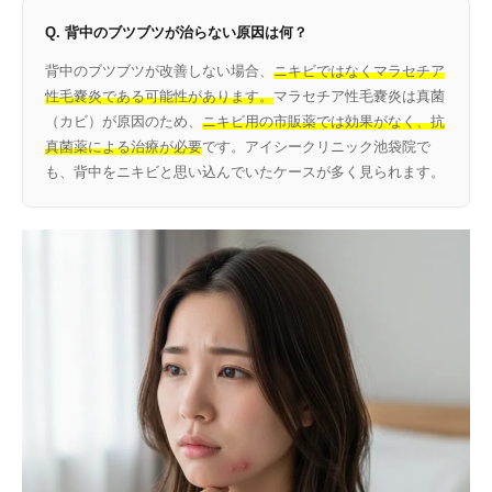
Q. 背中のブツブツが治らない原因は何？
背中のブツブツが改善しない場合、
ニキビではなくマラセチア
性毛嚢炎である可能性があります。
マラセチア性毛嚢炎は真菌
（カビ）が原因のため、
ニキビ用の市販薬では効果がなく、抗
真菌薬による治療が必要
です。アイシークリニック池袋院で
も、背中をニキビと思い込んでいたケースが多く見られます。