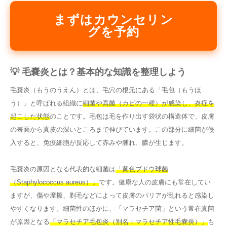
まずはカウンセリン
グを予約
💡 毛嚢炎とは？基本的な知識を整理しよう
毛嚢炎（もうのうえん）とは、毛穴の根元にある「毛包（もうほ
う）」と呼ばれる組織に
細菌や真菌（カビの一種）が感染し、炎症を
起こした状態
のことです。毛包は毛を作り出す袋状の構造体で、皮膚
の表面から真皮の深いところまで伸びています。この部分に細菌が侵
入すると、免疫細胞が反応して赤みや腫れ、膿が生じます。
毛嚢炎の原因となる代表的な細菌は
「黄色ブドウ球菌
（Staphylococcus aureus）」
です。健康な人の皮膚にも常在してい
ますが、傷や摩擦、剃毛などによって皮膚のバリアが乱れると感染し
やすくなります。細菌性のほかに、「マラセチア菌」という常在真菌
が原因となる
「マラセチア毛包炎（別名：マラセチア性毛嚢炎）」
も