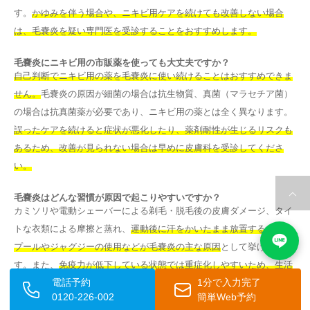
す。
かゆみを伴う場合や、ニキビ用ケアを続けても改善しない場合
は、毛嚢炎を疑い専門医を受診することをおすすめします。
毛嚢炎にニキビ用の市販薬を使っても大丈夫ですか？
自己判断でニキビ用の薬を毛嚢炎に使い続けることはおすすめできま
せん。
毛嚢炎の原因が細菌の場合は抗生物質、真菌（マラセチア菌）
の場合は抗真菌薬が必要であり、ニキビ用の薬とは全く異なります。
誤ったケアを続けると症状が悪化したり、薬剤耐性が生じるリスクも
あるため、改善が見られない場合は早めに皮膚科を受診してくださ
い。
毛嚢炎はどんな習慣が原因で起こりやすいですか？
カミソリや電動シェーバーによる剃毛・脱毛後の皮膚ダメージ、タイ
トな衣類による摩擦と蒸れ、
運動後に汗をかいたまま放置すること、
プールやジャグジーの使用などが毛嚢炎の主な原因
として挙げられま
す。また、
免疫力が低下している状態では重症化しやすいため、生活
電話予約
1分で入力完了
習慣の見直しが予防に有効
です。
0120-226-002
簡単Web予約