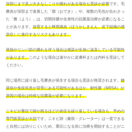
深部にまで及ぶ大きなしこりや腫れがある場合も受診が必要
です。毛
嚢炎が深部まで進展した「癤（おでき）」や、複数の毛包が合わさっ
た「癰（よう）」は、切開排膿や全身性の抗菌薬治療が必要になるこ
とがあります。
放置すると蜂窩織炎（ほうかしきえん、皮下組織の感
染症）に進行するリスクもあります。
発熱やリンパ節の腫れを伴う場合は感染が全身に波及している可能性
があります。
このような場合は速やかに皮膚科または内科を受診して
ください。
同じ場所に繰り返し毛嚢炎が発生する場合も受診が推奨されます。
糖
尿病や免疫疾患が背景にある可能性があるほか、耐性菌（MRSA）が
原因の場合は特殊な抗菌薬が必要になります。
ニキビが重症で跡が残るほどの炎症を繰り返している場合も、早めの
専門医受診が大切
です。ニキビ跡（瘢痕・クレーター）は一度できる
と自然には治りにくいため、重症になる前に治療を開始することがニ