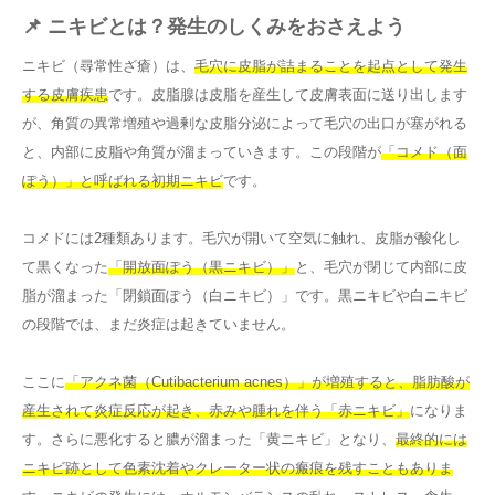
📌 ニキビとは？発生のしくみをおさえよう
ニキビ（尋常性ざ瘡）は、
毛穴に皮脂が詰まることを起点として発生
する皮膚疾患
です。皮脂腺は皮脂を産生して皮膚表面に送り出します
が、角質の異常増殖や過剰な皮脂分泌によって毛穴の出口が塞がれる
と、内部に皮脂や角質が溜まっていきます。この段階が
「コメド（面
ぽう）」と呼ばれる初期ニキビ
です。
コメドには2種類あります。毛穴が開いて空気に触れ、皮脂が酸化し
て黒くなった
「開放面ぽう（黒ニキビ）」
と、毛穴が閉じて内部に皮
脂が溜まった「閉鎖面ぽう（白ニキビ）」です。黒ニキビや白ニキビ
の段階では、まだ炎症は起きていません。
ここに
「アクネ菌（Cutibacterium acnes）」が増殖すると、脂肪酸が
産生されて炎症反応が起き、赤みや腫れを伴う「赤ニキビ」
になりま
す。さらに悪化すると膿が溜まった「黄ニキビ」となり、
最終的には
ニキビ跡として色素沈着やクレーター状の瘢痕を残すこともありま