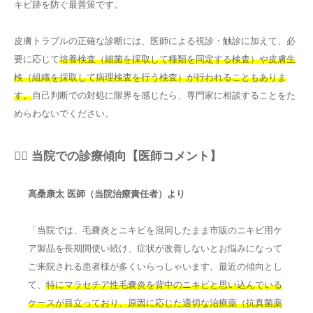
キビ跡を防ぐ最善策です。
皮膚トラブルの正確な診断には、医師による視診・触診に加えて、必
要に応じて
培養検査（細菌を採取して種類を同定する検査）や皮膚生
検（組織を採取して病理検査を行う検査）が行われることもありま
す。
自己判断での対処に限界を感じたら、専門家に相談することをた
めらわないでください。
👨‍⚕️ 当院での診療傾向【医師コメント】
高桑康太 医師（当院治療責任者）より
「当院では、毛嚢炎とニキビを混同したまま市販のニキビ用ケ
ア製品を長期間使い続け、症状が改善しないとお悩みになって
ご来院される患者様が多くいらっしゃいます。最近の傾向とし
て、
特にマラセチア性毛嚢炎を背中のニキビと思い込んでいる
ケースが目立っており、原因に応じた適切な治療薬（抗真菌薬