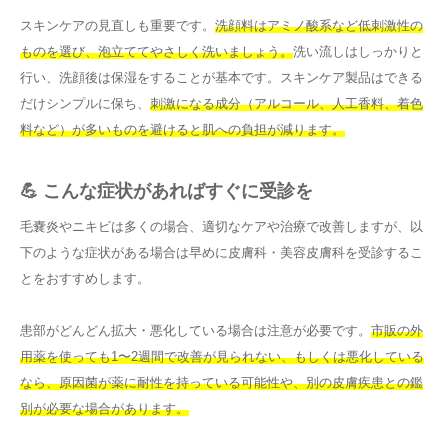
スキンケアの見直しも重要です。
洗顔料はアミノ酸系など低刺激性の
ものを選び、泡立ててやさしく洗いましょう。
洗い流しはしっかりと
行い、洗顔後は保湿をすることが基本です。スキンケア製品はできる
だけシンプルに保ち、
刺激になる成分（アルコール、人工香料、着色
料など）が多いものを避けると肌への負担が減ります。
💪 こんな症状があればすぐに受診を
毛嚢炎やニキビは多くの場合、適切なケアや治療で改善しますが、以
下のような症状がある場合は早めに皮膚科・美容皮膚科を受診するこ
とをおすすめします。
患部がどんどん拡大・悪化している場合は注意が必要です。
市販の外
用薬を使っても1〜2週間で改善が見られない、もしくは悪化している
なら、原因菌が薬に耐性を持っている可能性や、別の皮膚疾患との鑑
別が必要な場合があります。