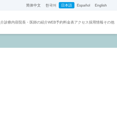
简体中文
한국어
日本語
Español
English
紹介
診療内容
院長・医師の紹介
WEB予約
料金表
アクセス
採用情報
その他
て