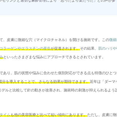
ンセリングと適切な麻酔管理により「思ったより楽だった」との声が多
て、皮膚に微細な穴（マイクロチャネル）を開ける施術です。この
微細
コラーゲンやエラスチンの産生
が促進されます。
その結果、
肌のハリや
み
といったさまざまな悩みにアプローチできるとされています。
であり、肌の状態や悩みに合わせた個別対応ができる点も特徴のひとつ
成分を導入することで、さらなる効果が期待できます。
近年は「ダーマ
モデルと比較して針の動きが改善され、施術時の刺激が抑えられるよう
タイム
も他の美容医療と比べて短い傾向にあります。
ただし、皮膚に物