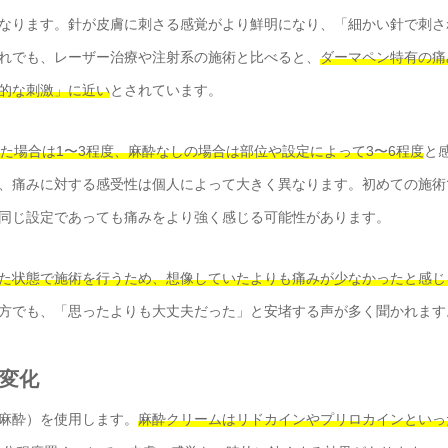
なります。針が皮膚に刺さる感覚がより鮮明になり、「細かい針で刺さ
れでも、レーザー治療や注射系の施術と比べると、
ダーマペン特有の痛
的な刺激」に近い
とされています。
た場合は1〜3程度、麻酔なしの場合は部位や設定によって3〜6程度
と
、痛みに対する感受性は個人によって大きく異なります。初めての施術
同じ設定であっても痛みをより強く感じる可能性があります。
た状態で施術を行うため、想像していたよりも痛みが少なかったと感じ
方でも、「思ったよりも大丈夫だった」と安堵する声が多く聞かれます
の変化
麻酔）を使用します。
麻酔クリームはリドカインやプリロカインといっ