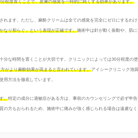
60分程度置くことで、皮膚の感覚を一時的に鈍くする効果があります。
されます。ただし、麻酔クリームは全ての感覚を完全にゼロにするわけ
かなり和らぐ」という表現が正確です。
施術中は針が動く振動や、肌に
十分な時間を置くことが大切です。クリニックによっては30分程度の
した方がより麻酔効果が高まると言われています。
アイシークリニック池
使用方法を徹底しています。
す。
特定の成分に過敏症がある方は、事前のカウンセリングで必ず申告
質の方もおられるため、施術中に痛みが強く感じられる場合は遠慮なく