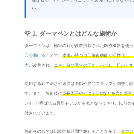
異なるが、アイシークリニック池袋院では丁寧なカウ
い。
💡 1. ダーマペンとはどんな施術か
ダーマペンは、極細の針が多数搭載された医療機器を使っ
穴を開ける
ことで、
皮膚が持つ自己修復機能が活性化し、
力
が改善され、
ニキビ跡や毛穴の開き
、小じわ、
肌のくす
使用する針の深さや速度は医師や専門スタッフが調整可能
す。また、施術後に
成長因子やビタミンCなどを含む美容
ン4」と呼ばれる最新モデルが主流となっており、以前の
計されています。
施術そのものは比較的短時間で終わることが多く、
ダウン