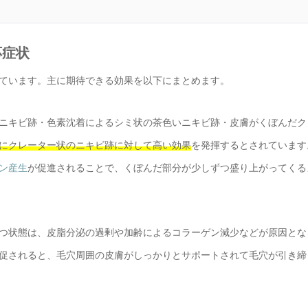
応症状
ています。主に期待できる効果を以下にまとめます。
ニキビ跡・色素沈着によるシミ状の茶色いニキビ跡・皮膚がくぼんだク
にクレーター状のニキビ跡に対して高い効果
を発揮するとされています
ン産生
が促進されることで、くぼんだ部分が少しずつ盛り上がってくる
つ状態は、皮脂分泌の過剰や加齢によるコラーゲン減少などが原因とな
促されると、毛穴周囲の皮膚がしっかりとサポートされて毛穴が引き締