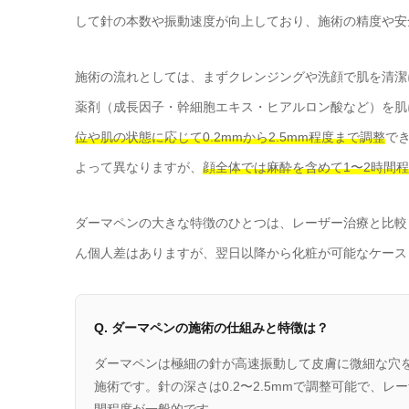
して針の本数や振動速度が向上しており、施術の精度や安
施術の流れとしては、まずクレンジングや洗顔で肌を清潔
薬剤（成長因子・幹細胞エキス・ヒアルロン酸など）を肌
位や肌の状態に応じて0.2mmから2.5mm程度まで調整
で
よって異なりますが、
顔全体では麻酔を含めて1〜2時間
ダーマペンの大きな特徴のひとつは、レーザー治療と比較
ん個人差はありますが、翌日以降から化粧が可能なケース
Q. ダーマペンの施術の仕組みと特徴は？
ダーマペンは極細の針が高速振動して皮膚に微細な穴
施術です。針の深さは0.2〜2.5mmで調整可能で、
間程度が一般的です。