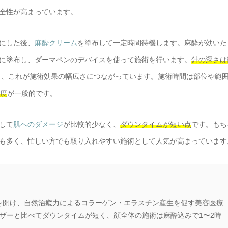
全性が高まっています。
にした後、
麻酔クリーム
を塗布して一定時間待機します。麻酔が効いた
に塗布し、ダーマペンのデバイスを使って施術を行います。
針の深さは
き、これが施術効果の幅広さにつながっています。施術時間は部位や範
程度
が一般的です。
して
肌へのダメージ
が比較的少なく、
ダウンタイムが短い点
です。もち
も多く、忙しい方でも取り入れやすい施術として人気が高まっています
を開け、自然治癒力によるコラーゲン・エラスチン産生を促す美容医療
レーザーと比べてダウンタイムが短く、顔全体の施術は麻酔込みで1〜2時