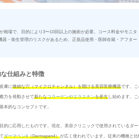
円が相場で、目的により3〜10回以上の施術が必要。コース料金やモニタ
機器・衛生管理のリスクがあるため、正規品使用・医師在籍・アフター
本的な仕組みと特徴
皮膚に
微細な穴（マイクロチャンネル）を開ける美容医療機器
です。こ
癒力を発動させて
新たな
コラーゲンやエラスチン
を産生
し始めます。こ
基本的なコンセプトです。
目的に応用したものです。現在、美容クリニックで使用されているダー
て
ダーマペン4
（Dermapen4）
が広く使われています。従来の機種と比