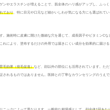
ゲンやエラスチンが増えることで、肌全体のハリ感がアップし、ふっく
れており
、特に目元や口元など細かいしわが気になる方にも選ばれてい
す。施術時に皮膚に開けた微細な穴を通じて、成長因子やビタミンCな
これにより、塗布するだけの外用では届きにくい成分を効果的に届ける
育毛効果（発毛促進）
など、顔以外の部位にも活用されています。ただ
証されるものではありません。医師との丁寧なカウンセリングのうえで
リニックによって異なります。一般的な相場感として、
顔全体1回あた