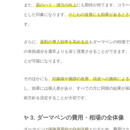
また、
肌のハリ・弾力の向上
にも期待が持てます。コラー
とした印象になります。
小じわの改善にも効果があるとさ
す。
さらに、
薬剤の導入効率を高める点
もダーマペンの特徴で
の有効成分を通常よりも深く浸透させることができます。
とが可能になります。
そのほかにも、
妊娠線や傷跡の改善、頭皮への施術による
し、効果には個人差があり、すべての方に同様の結果が保
術方針を決定することが大切です。
✨ 3. ダーマペンの費用・相場の全体像
ダーマペンは
保険適用外の自由診療
となるため、費用はク