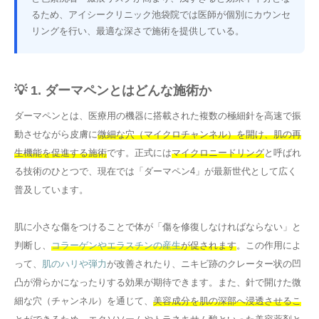
るため、アイシークリニック池袋院では医師が個別にカウンセ
リングを行い、最適な深さで施術を提供している。
💡 1. ダーマペンとはどんな施術か
ダーマペンとは、医療用の機器に搭載された複数の極細針を高速で振
動させながら皮膚に
微細な穴（マイクロチャンネル）を開け、肌の再
生機能を促進する施術
です。正式には
マイクロニードリング
と呼ばれ
る技術のひとつで、現在では「ダーマペン4」が最新世代として広く
普及しています。
肌に小さな傷をつけることで体が「傷を修復しなければならない」と
判断し、
コラーゲンやエラスチンの産生
が促されます
。この作用によ
って、
肌のハリや弾力
が改善されたり、ニキビ跡のクレーター状の凹
凸が滑らかになったりする効果が期待できます。また、針で開けた微
細な穴（チャンネル）を通じて、
美容成分を肌の深部へ浸透させるこ