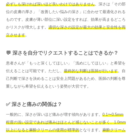
必ずしも深ければ深いほど良いわけではありません
。深さは「その部
位の皮膚の厚さ」「改善したい悩みの深さ」に合わせて最適化される
ものです。皮膚が薄い部位に深い設定をすれば、効果が高まるどころ
かリスクが増大します。
適切な深さの設定が最大の効果と安全性を両
立させます
。
💬 深さを自分でリクエストすることはできるか？
患者さんが「もっと深くしてほしい」「浅めにしてほしい」と希望を
伝えることは可能です。ただし、
最終的な判断は医師が行います
。自
己判断で深さを決めることは安全上問題があるため、医師の判断を尊
重しながら希望を伝えるという姿勢が大切です。
✅ 深さと痛みの関係は？
一般的に、深さが深いほど痛みが増す傾向があります。
0.1〜0.5mm
程度の浅い設定であれば痛みはほとんど感じないことが多く、1.0mm
以上になると麻酔クリームの使用が標準的
となります。
麻酔クリーム