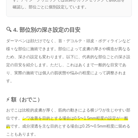
確認し、部位ごとに個別設定しています。
🔍 4. 部位別の深さ設定の目安
ダーマペンは顔だけでなく、首・デコルテ・頭皮・ボディラインなど
様々な部位に施術できます。部位によって皮膚の厚さや構造が異なる
ため、深さの設定も変わります。以下に、代表的な部位ごとの深さ設
定の目安を紹介します。ただし、これはあくまで一般的な目安であ
り、実際の施術では個人の肌状態や悩みの程度によって調整されま
す。
⚡ 額（おでこ）
おでこは比較的皮膚が厚く、筋肉の動きによる横ジワが生じやすい部
位です。
シワ改善を目的とする場合は0.5〜1.5mm程度の設定が一般
的
です。成分浸透を主な目的とする場合は0.25〜0.5mm程度に留める
こともあります。