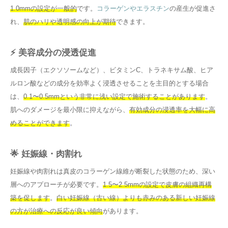
1.0mmの設定が一般的
です。
コラーゲンやエラスチン
の産生が促進さ
れ、
肌のハリや透明感の向上が期待
できます。
⚡ 美容成分の浸透促進
成長因子（エクソソームなど）、ビタミンC、トラネキサム酸、ヒア
ルロン酸などの成分を効率よく浸透させることを主目的とする場合
は、
0.1〜0.5mmという非常に浅い設定で施術することがあります
。
肌へのダメージを最小限に抑えながら、
有効成分の浸透率を大幅に高
めることができます
。
🌟 妊娠線・肉割れ
妊娠線や肉割れは真皮のコラーゲン線維が断裂した状態のため、深い
層へのアプローチが必要です。
1.5〜2.5mmの設定で皮膚の組織再構
築を促します
。
白い妊娠線（古い線）よりも赤みのある新しい妊娠線
の方が治療への反応が良い傾向
があります。