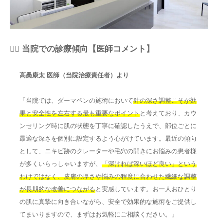
👨‍⚕️ 当院での診療傾向【医師コメント】
高桑康太 医師（当院治療責任者）より
「当院では、ダーマペンの施術において
針の深さ調整こそが効
果と安全性を左右する最も重要なポイント
と考えており、カウ
ンセリング時に肌の状態を丁寧に確認したうえで、部位ごとに
最適な深さを個別に設定するよう心がけています。最近の傾向
として、ニキビ跡のクレーターや毛穴の開きにお悩みの患者様
が多くいらっしゃいますが、
「深ければ深いほど良い」という
わけではなく、皮膚の厚さや悩みの程度に合わせた繊細な調整
が長期的な改善につながる
と実感しています。お一人おひとり
の肌に真摯に向き合いながら、安全で効果的な施術をご提供し
てまいりますので、まずはお気軽にご相談ください。」