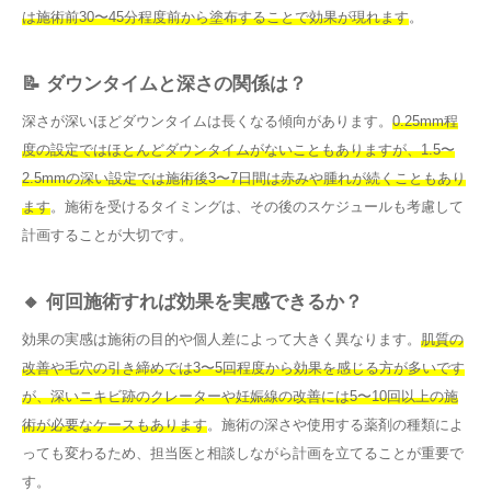
は施術前30〜45分程度前から塗布することで効果が現れます
。
📝 ダウンタイムと深さの関係は？
深さが深いほどダウンタイムは長くなる傾向があります。
0.25mm程
度の設定ではほとんどダウンタイムがないこともありますが、1.5〜
2.5mmの深い設定では施術後3〜7日間は赤みや腫れが続くこともあり
ます
。施術を受けるタイミングは、その後のスケジュールも考慮して
計画することが大切です。
🔸 何回施術すれば効果を実感できるか？
効果の実感は施術の目的や個人差によって大きく異なります。
肌質の
改善や毛穴の引き締めでは3〜5回程度から効果を感じる方が多いです
が、深いニキビ跡のクレーターや妊娠線の改善には5〜10回以上の施
術が必要なケースもあります
。施術の深さや使用する薬剤の種類によ
っても変わるため、担当医と相談しながら計画を立てることが重要で
す。