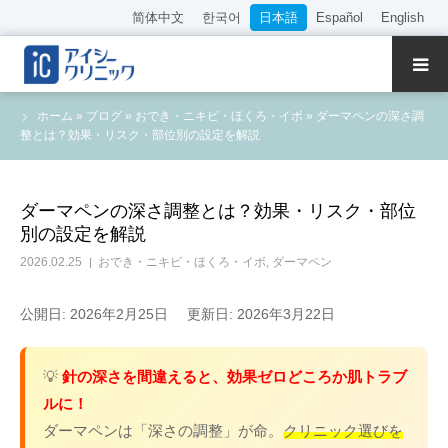
简体中文
한국어
日本語
Español
English
クリニック紹介
ホーム
»
ブログ
»
おでき・ニキビ・ほくろ・イボ
»
ダーマペンの深さ調
整とは？効果・リスク・部位別の設定を解説
診療内容
院長・医師の紹介
ダーマペンの深さ調整とは？効果・リスク・部位
別の設定を解説
WEB予約
2026.02.25
おでき・ニキビ・ほくろ・イボ
,
ダーマペン
料金表
公開日: 2026年2月25日
更新日: 2026年3月22日
アクセス
💡
針の深さを間違えると、効果ゼロどころか肌トラブ
ルに！
採用情報
ダーマペンは「深さの調整」が命。
クリニック選びを