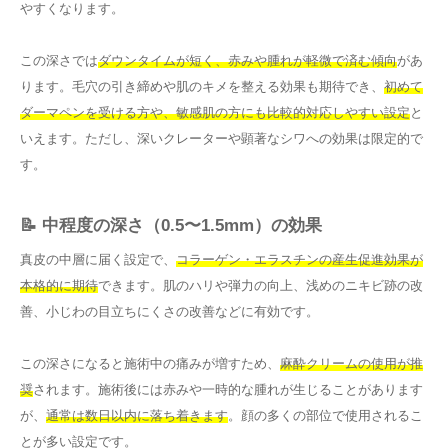
やすくなります。
この深さでは
ダウンタイムが短く、赤みや腫れが軽微で済む傾向
があ
ります。毛穴の引き締めや肌のキメを整える効果も期待でき、
初めて
ダーマペンを受ける方や、敏感肌の方にも比較的対応しやすい設定
と
いえます。ただし、深いクレーターや顕著なシワへの効果は限定的で
す。
📝 中程度の深さ（0.5〜1.5mm）の効果
真皮の中層に届く設定で、
コラーゲン・エラスチンの産生促進効果が
本格的に期待
できます。肌のハリや弾力の向上、浅めのニキビ跡の改
善、小じわの目立ちにくさの改善などに有効です。
この深さになると施術中の痛みが増すため、
麻酔クリームの使用が推
奨
されます。施術後には赤みや一時的な腫れが生じることがあります
が、
通常は数日以内に落ち着きます
。顔の多くの部位で使用されるこ
とが多い設定です。