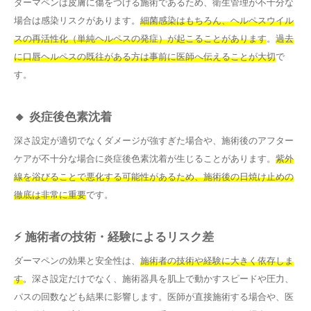
ダーマペンは皮膚に傷をつける施術であるため、衛生管理が不十分な
場合は感染リスクがあります。
細菌感染はもちろん、ヘルペスウイル
スの再活性化（単純ヘルペスの発症）が起こることがあります
。
過去
に口唇ヘルペスの既往がある方は事前に医師へ伝えることが大切
で
す。
🔸 炎症後色素沈着
深さ設定が適切でなくダメージが強すぎた場合や、施術後のアフター
ケアが不十分な場合に炎症後色素沈着が生じることがあります。
紫外
線を浴びることで悪化する可能性があるため、施術後の日焼け止めの
徹底は非常に重要
です。
⚡ 施術者の技術・経験によるリスク差
ダーマペンの効果と安全性は、
施術者の技術や経験に大きく依存しま
す
。深さ設定だけでなく、施術器具を肌上で動かすスピードや圧力、
パスの回数なども結果に影響します。医師が直接施術する場合や、医