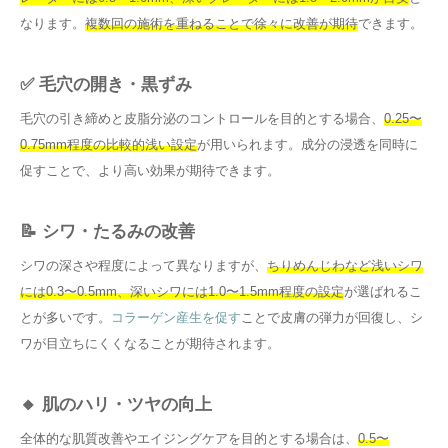
なります。
複数回の施術を重ねることで徐々に改善が期待
できます。
✅ 毛穴の開き・黒ずみ
毛穴の引き締めと皮脂分泌のコントロールを目的とする場合、
0.25〜
0.75mm程度の比較的浅い設定
が用いられます。成分の浸透を同時に
促すことで、より高い効果が期待できます。
📝 シワ・たるみの改善
シワの深さや程度によって異なりますが、
ちりめんじわなど浅いシワ
には0.3〜0.5mm、深いシワには1.0〜1.5mm程度の設定
が選ばれるこ
とが多いです。
コラーゲン産生を促す
ことで皮膚の弾力が回復し、シ
ワが目立ちにくくなることが期待されます。
🔸 肌のハリ・ツヤの向上
全体的な肌質改善やエイジングケアを目的とする場合は、
0.5〜