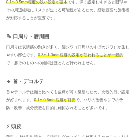
0.1〜0.5mm程度の浅い設定が基本
です。深く設定しすぎると眼球や
その周辺組織にリスクが生じる可能性があるため、経験豊富な施術者
が対応することが重要です。
📝 口周り・唇周囲
口周りは表情筋の動きが多く、縦ジワ（口周りのすぼめジワ）が生じ
やすい部位です。
0.3〜1.0mm程度の設定が使われることが一般的
で、唇そのものへの施術はほとんど行われません。
🔸 首・デコルテ
首やデコルテは顔と比べても皮膚が薄く繊細なため、比較的浅い設定
が好まれます。
0.1〜0.5mm程度が目安
で、ハリの改善やシワの予
防・改善、成分浸透を目的に施術されることが多いです。
⚡ 頭皮
薄毛・抜け毛対策として頭皮にダーマペンを施術するケースもありま