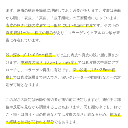
まず、皮膚の構造を簡単に理解しておく必要があります。皮膚は表面
から順に「表皮」「真皮」「皮下組織」の三層構造になっています。
表皮の厚さは顔の皮膚では一般的に0.1〜0.2mm程度
です。その下の
真皮層は1〜2mm程度の厚み
があり、コラーゲンやヒアルロン酸が豊
富に存在しています。
浅い深さ（0.1〜0.5mm程度）
では主に表皮〜真皮の浅い層に働きか
けます。
中程度の深さ（0.5〜1.5mm程度）
では真皮層の中層にアプ
ローチし、コラーゲン再生に有効です。
深い設定（1.5〜2.5mm程
度）
では真皮深層まで刺入でき、深いクレーターや肉割れなどへの対
応が可能となります。
この深さの設定は医師や施術者が施術前に決定しますが、施術中に部
位や反応を見ながら調整することもあります。同じ顔の中でも、おで
こ・頬・口周り・目の周囲などでは皮膚の厚さが異なるため、
施術者
の経験と技術が問われる部分
でもあります。