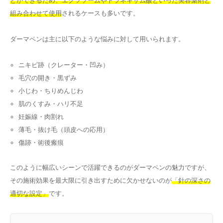
とができるため、エクソソームやトラネキサム酸といった美容薬剤と
組み合わせて使用
されるケースも多いです。
ダーマペンは主に以下のような悩みに対して用いられます。
ニキビ跡（クレーター・凹み）
毛穴の開き・黒ずみ
小じわ・ちりめんじわ
肌のくすみ・ハリ不足
妊娠線・肉割れ
薄毛・抜け毛（頭皮への応用）
傷跡・術後瘢痕
このように幅広いシーンで活躍できるのがダーマペンの魅力ですが、
その施術効果を最大限に引き出すために欠かせないのが
「針の深さの
適切な設定」
です。