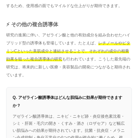
するため、使用感の面でもマイルドな仕上がりが期待できます。
⚡ その他の複合誘導体
研究の進展に伴い、アゼライン酸と他の有効成分を組み合わせたハイ
ブリッド型の誘導体も登場しています。たとえば、
レチノールやビタ
ミンCといった美肌成分と連結させることで、それぞれの成分の相乗
効果を狙った複合誘導体の研究
も行われています。こうした最先端の
研究は、将来的に新しい医療・美容製品の開発につながると期待され
ています。
Q. アゼライン酸誘導体はどんな肌悩みに効果が期待できます
か？
アゼライン酸誘導体は、ニキビ・ニキビ跡・炎症後色素沈着・
シミ・肝斑・毛穴の開き・くすみ・酒さ（ロザセア）など幅広
い肌悩みへの効果が期待されています。抗菌・抗炎症・メラニ
ン合成抑制・角化正常化の4つの作用が複合的に働くため、複