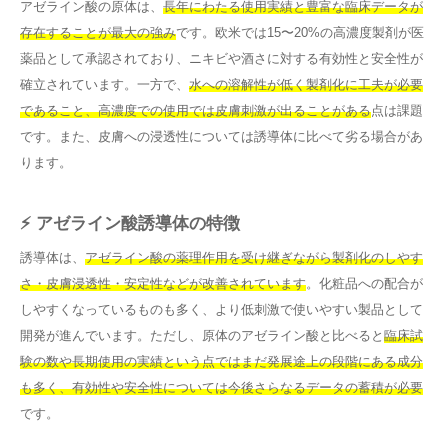
アゼライン酸の原体は、
長年にわたる使用実績と豊富な臨床データが
存在することが最大の強み
です。欧米では15〜20%の高濃度製剤が医
薬品として承認されており、ニキビや酒さに対する有効性と安全性が
確立されています。一方で、
水への溶解性が低く製剤化に工夫が必要
であること、高濃度での使用では皮膚刺激が出ることがある
点は課題
です。また、皮膚への浸透性については誘導体に比べて劣る場合があ
ります。
⚡ アゼライン酸誘導体の特徴
誘導体は、
アゼライン酸の薬理作用を受け継ぎながら製剤化のしやす
さ・皮膚浸透性・安定性などが改善されています
。化粧品への配合が
しやすくなっているものも多く、より低刺激で使いやすい製品として
開発が進んでいます。ただし、原体のアゼライン酸と比べると
臨床試
験の数や長期使用の実績という点ではまだ発展途上の段階にある成分
も多く、有効性や安全性については今後さらなるデータの蓄積が必要
です。