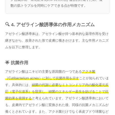
数の肌トラブルを同時にケアできる点が特徴です。
🔍 4. アゼライン酸誘導体の作用メカニズム
アゼライン酸誘導体は、アゼライン酸が持つ基本的な薬理作用を受け
継ぎながら、改善された形で皮膚に働きかけます。主な作用メカニズ
ムを以下に整理します。
🌟 抗菌作用
アゼライン酸はニキビの主要な原因菌の一つである
アクネ菌
（Cutibacterium acnes）に対して抗菌作用を示す
ことが知られていま
す。具体的には、
細菌の代謝に必要なミトコンドリア内の酸化還元反
応（電子伝達系）を阻害し、細菌のエネルギー産生を妨げることで抗
菌効果を発揮する
と考えられています。アゼライン酸誘導体において
も、皮膚内でアゼライン酸に変換された後、同様の抗菌メカニズムが
働くとされています。また、アクネ菌だけでなく表皮ブドウ球菌など