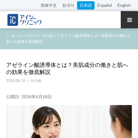
简体中文
한국어
日本語
Español
English
クリニック紹介
ホーム
»
ブログ
»
その他
»
アゼライン酸誘導体とは？美肌成分の働きと
肌への効果を徹底解説
診療内容
院長・医師の紹介
アゼライン酸誘導体とは？美肌成分の働きと肌へ
の効果を徹底解説
WEB予約
2026.06.18
その他
料金表
公開日: 2026年6月18日
アクセス
採用情報