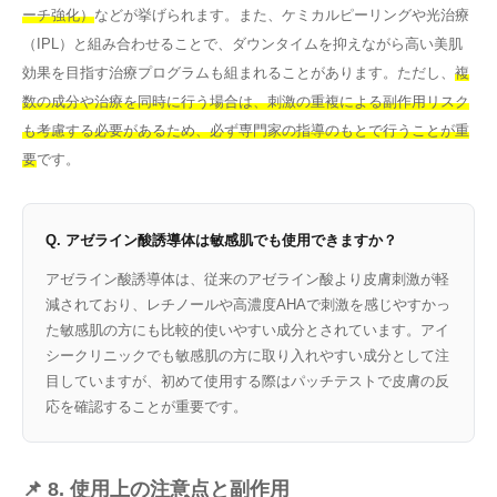
ーチ強化）
などが挙げられます。また、ケミカルピーリングや光治療
（IPL）と組み合わせることで、ダウンタイムを抑えながら高い美肌
効果を目指す治療プログラムも組まれることがあります。ただし、
複
数の成分や治療を同時に行う場合は、刺激の重複による副作用リスク
も考慮する必要があるため、必ず専門家の指導のもとで行うことが重
要
です。
Q. アゼライン酸誘導体は敏感肌でも使用できますか？
アゼライン酸誘導体は、従来のアゼライン酸より皮膚刺激が軽
減されており、レチノールや高濃度AHAで刺激を感じやすかっ
た敏感肌の方にも比較的使いやすい成分とされています。アイ
シークリニックでも敏感肌の方に取り入れやすい成分として注
目していますが、初めて使用する際はパッチテストで皮膚の反
応を確認することが重要です。
📌 8. 使用上の注意点と副作用