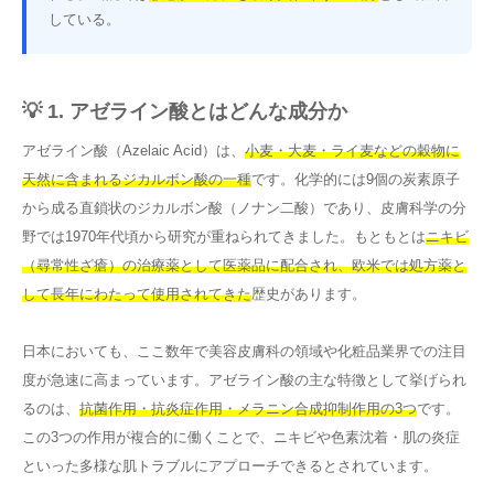
している。
💡 1. アゼライン酸とはどんな成分か
アゼライン酸（Azelaic Acid）は、
小麦・大麦・ライ麦などの穀物に
天然に含まれるジカルボン酸の一種
です。化学的には9個の炭素原子
から成る直鎖状のジカルボン酸（ノナン二酸）であり、皮膚科学の分
野では1970年代頃から研究が重ねられてきました。もともとは
ニキビ
（尋常性ざ瘡）の治療薬として医薬品に配合され、欧米では処方薬と
して長年にわたって使用されてきた
歴史があります。
日本においても、ここ数年で美容皮膚科の領域や化粧品業界での注目
度が急速に高まっています。アゼライン酸の主な特徴として挙げられ
るのは、
抗菌作用・抗炎症作用・メラニン合成抑制作用の3つ
です。
この3つの作用が複合的に働くことで、ニキビや色素沈着・肌の炎症
といった多様な肌トラブルにアプローチできるとされています。