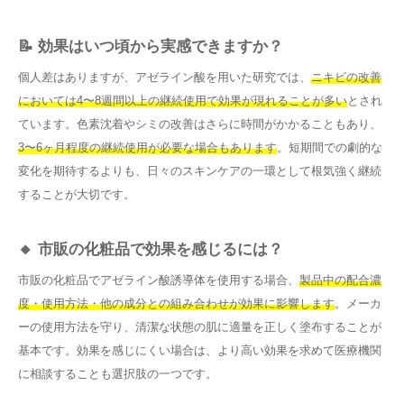
📝 効果はいつ頃から実感できますか？
個人差はありますが、アゼライン酸を用いた研究では、
ニキビの改善
においては4〜8週間以上の継続使用で効果が現れることが多い
とされ
ています。色素沈着やシミの改善はさらに時間がかかることもあり、
3〜6ヶ月程度の継続使用が必要な場合もあります
。短期間での劇的な
変化を期待するよりも、日々のスキンケアの一環として根気強く継続
することが大切です。
🔸 市販の化粧品で効果を感じるには？
市販の化粧品でアゼライン酸誘導体を使用する場合、
製品中の配合濃
度・使用方法・他の成分との組み合わせが効果に影響します
。メーカ
ーの使用方法を守り、清潔な状態の肌に適量を正しく塗布することが
基本です。効果を感じにくい場合は、より高い効果を求めて医療機関
に相談することも選択肢の一つです。