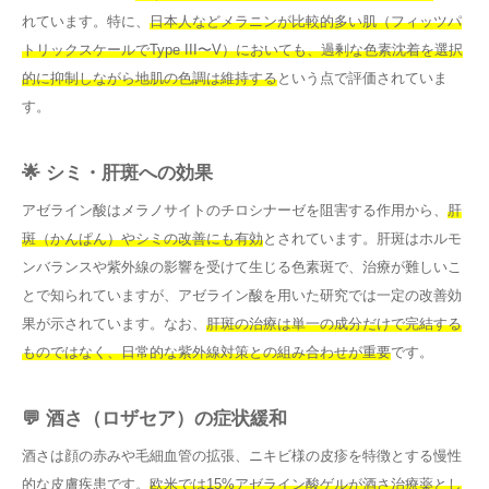
れています。特に、
日本人などメラニンが比較的多い肌（フィッツパ
トリックスケールでType III〜V）においても、過剰な色素沈着を選択
的に抑制しながら地肌の色調は維持する
という点で評価されていま
す。
🌟 シミ・肝斑への効果
アゼライン酸はメラノサイトのチロシナーゼを阻害する作用から、
肝
斑（かんぱん）やシミの改善にも有効
とされています。肝斑はホルモ
ンバランスや紫外線の影響を受けて生じる色素斑で、治療が難しいこ
とで知られていますが、アゼライン酸を用いた研究では一定の改善効
果が示されています。なお、
肝斑の治療は単一の成分だけで完結する
ものではなく、日常的な紫外線対策との組み合わせが重要
です。
💬 酒さ（ロザセア）の症状緩和
酒さは顔の赤みや毛細血管の拡張、ニキビ様の皮疹を特徴とする慢性
的な皮膚疾患です。
欧米では15%アゼライン酸ゲルが酒さ治療薬とし