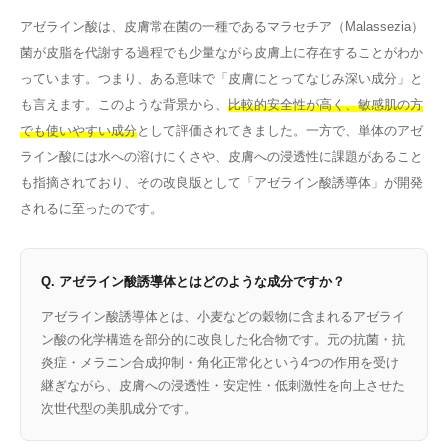
アゼライン酸は、皮膚常在菌の一種であるマラセチア（Malassezia）
菌が皮脂を代謝する過程でも少量ながら皮膚上に存在することがわか
っています。つまり、ある意味で「皮膚にとってなじみ深い成分」と
も言えます。このような背景から、
比較的安全性が高く、敏感肌の方
でも使いやすい成分
として評価されてきました。一方で、単体のアゼ
ライン酸には水への溶けにくさや、皮膚への浸透性に課題があること
も指摘されており、その改良版として「アゼライン酸誘導体」が開発
されるに至ったのです。
Q. アゼライン酸誘導体とはどのような成分ですか？
アゼライン酸誘導体とは、小麦などの穀物に含まれるアゼライ
ン酸の化学構造を部分的に改良した化合物です。元の抗菌・抗
炎症・メラニン合成抑制・角化正常化という4つの作用を受け
継ぎながら、皮膚への浸透性・安定性・低刺激性を向上させた
次世代型の美肌成分です。