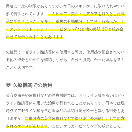
用途に一定の制限がありますが、毎日のスキンケアに取り入れやすい
形で提供されています。
ニキビケア・美白・毛穴ケアを目的とした製
品に配合されることが多く、単独の有効成分として使われるほか、ナ
イアシンアミド・レチノール・ビタミンCなど他の美肌成分と組み合
わせて配合されることもあります
。
化粧品でアゼライン酸誘導体を使用する際は、使用感や配合されてい
る他の成分との相性を確認しながら、自分の肌質に合った製品を選ぶ
ことが大切です。
💬 医療機関での活用
美容皮膚科や皮膚科などの医療機関では、アゼライン酸あるいはアゼ
ライン酸誘導体を用いた治療が行われることがあります。日本では現
時点でアゼライン酸を含む医薬品の承認状況が欧米と異なる部分もあ
りますが、
自由診療の美容皮膚科などで塗り薬（外用剤）として処方
されるケースがあります
。また、ケミカルピーリングの成分として、