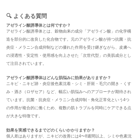
🔍 よくある質問
アゼライン酸誘導体とは何ですか？
アゼライン酸誘導体とは、穀物由来の成分「アゼライン酸」の化学構
造を部分的に改良した化合物です。元のアゼライン酸が持つ抗菌・抗
炎症・メラニン合成抑制などの優れた作用を受け継ぎながら、皮膚へ
の浸透性・安定性・使用感を向上させた「次世代型」の美肌成分とし
て注目されています。
アゼライン酸誘導体はどんな肌悩みに効果がありますか？
ニキビ・ニキビ跡・炎症後色素沈着・シミ・肝斑・毛穴の開き・くす
み・酒さ（ロザセア）など、幅広い肌悩みへのアプローチが期待され
ています。抗菌・抗炎症・メラニン合成抑制・角化正常化という4つ
の作用が複合的に働くため、複数の肌トラブルを同時にケアできる点
が大きな特徴です。
効果を実感できるまでどのくらいかかりますか？
個人差はありますが、ニキビの改善には4〜8週間以上、シミや色素沈