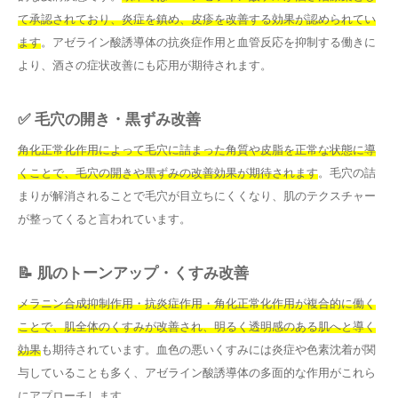
て承認されており、炎症を鎮め、皮疹を改善する効果が認められてい
ます
。アゼライン酸誘導体の抗炎症作用と血管反応を抑制する働きに
より、酒さの症状改善にも応用が期待されます。
✅ 毛穴の開き・黒ずみ改善
角化正常化作用によって毛穴に詰まった角質や皮脂を正常な状態に導
くことで、毛穴の開きや黒ずみの改善効果が期待されます
。毛穴の詰
まりが解消されることで毛穴が目立ちにくくなり、肌のテクスチャー
が整ってくると言われています。
📝 肌のトーンアップ・くすみ改善
メラニン合成抑制作用・抗炎症作用・角化正常化作用が複合的に働く
ことで、肌全体のくすみが改善され、明るく透明感のある肌へと導く
効果
も期待されています。血色の悪いくすみには炎症や色素沈着が関
与していることも多く、アゼライン酸誘導体の多面的な作用がこれら
にアプローチします。