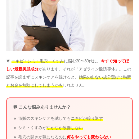
その他
言語
简体中文
한국어
日本語
Español
English
🌟
ニキビ・シミ・毛穴・くすみ
に悩む20〜30代に、
今すぐ知ってほ
しい最新美肌成分
があります。それが「アゼライン酸誘導体」。この
記事を読まずにスキンケアを続けると、
効果の出ない成分選びで時間
とお金を無駄にしてしまうかも
しれません。
💬 こんな悩みありませんか？
🔸 市販のスキンケアを試しても
ニキビが繰り返す
🔸 シミ・くすみが
なかなか改善しない
🔸 毛穴の開きが気になるのに
何をやっても変わらない