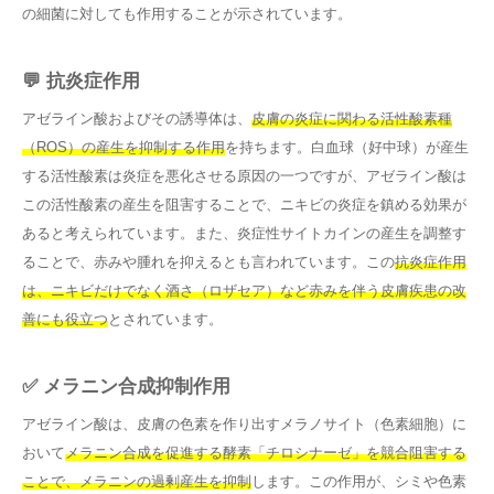
の細菌に対しても作用することが示されています。
💬 抗炎症作用
アゼライン酸およびその誘導体は、
皮膚の炎症に関わる活性酸素種
（ROS）の産生を抑制する作用
を持ちます。白血球（好中球）が産生
する活性酸素は炎症を悪化させる原因の一つですが、アゼライン酸は
この活性酸素の産生を阻害することで、ニキビの炎症を鎮める効果が
あると考えられています。また、炎症性サイトカインの産生を調整す
ることで、赤みや腫れを抑えるとも言われています。この
抗炎症作用
は、ニキビだけでなく酒さ（ロザセア）など赤みを伴う皮膚疾患の改
善にも役立つ
とされています。
✅ メラニン合成抑制作用
アゼライン酸は、皮膚の色素を作り出すメラノサイト（色素細胞）に
おいて
メラニン合成を促進する酵素「チロシナーゼ」を競合阻害する
ことで、メラニンの過剰産生を抑制
します。この作用が、シミや色素