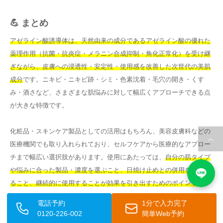
💪 まとめ
アゼライン酸誘導体は、天然由来の成分であるアゼライン酸の優れた
薬理作用（抗菌・抗炎症・メラニン合成抑制・角化正常化）を受け継
ぎながら、皮膚への浸透性・安定性・使用感を改善した次世代の美肌
成分
です。ニキビ・ニキビ跡・シミ・色素沈着・毛穴の開き・くす
み・酒さなど、さまざまな肌悩みに対して幅広くアプローチできる点
が大きな特徴です。
化粧品・スキンケア製品としての活用はもちろん、美容皮膚科などの
医療機関でも取り入れられており、セルフケアから医療的なアプロー
チまで幅広い選択肢があります。使用にあたっては、
自分の肌タイプ
や悩みに合った製品・濃度を選ぶこと、日焼け止めとの併用を徹底す
ること、継続的に使用することが効果を引き出すためのポイント
で
す。
電話予約
1分で入力完了
0120-226-002
簡単Web予約
アゼライン酸誘導体に関する研究は現在も進行中であり、今後さらに