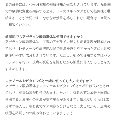
着の改善には3〜6ヶ月程度の継続使用が目安とされています。短期間
での劇的な変化を期待するより、日々のスキンケアとして根気強く継
続することが大切です。なかなか効果を感じられない場合は、当院へ
ご相談ください。
敏感肌でもアゼライン酸誘導体は使用できますか？
アゼライン酸誘導体は、従来のアゼライン酸より皮膚刺激が軽減され
ており、レチノールや高濃度AHAで刺激を感じやすかった方にも比較
的使いやすい成分とされています。ただし、初めて使用する際はパッ
チテストを行い、皮膚の反応を確認しながら慎重に導入することをお
すすめします。
レチノールやビタミンCと一緒に使っても大丈夫ですか？
アゼライン酸誘導体はレチノールやビタミンCとの相性は良いとされ
ており、相乗効果が期待できます。ただし、複数の有効成分を同時に
使用すると皮膚への刺激が増す場合があります。慣れないうちは1成
分ずつ導入し、朝と夜でケア内容を分けるなど工夫しながら、皮膚の
状態を確認しつつ組み合わせていきましょう。