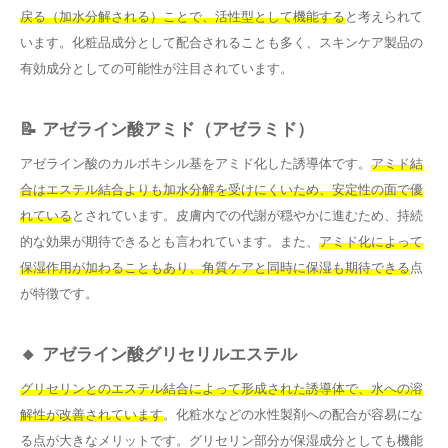
戻る（加水分解される）ことで、活性型として機能する
と考えられて
います。化粧品成分として配合されることも多く、スキンケア製品の
有効成分としての可能性が注目されています。
📝 アゼライン酸アミド（アゼラミド）
アゼライン酸のカルボキシル基をアミド化した誘導体です。
アミド結
合はエステル結合よりも加水分解を受けにくいため、安定性の面で優
れている
とされています。皮膚内での代謝が穏やかに進むため、持続
的な効果が期待できるとも言われています。また、
アミド化によって
保湿作用が加わることもあり、角質ケアと同時に保湿も期待できる
点
が特徴です。
🔸 アゼライン酸グリセリルエステル
グリセリンとのエステル結合によって形成された誘導体で、水への溶
解性が改善されています
。化粧水などの水性製剤への配合が容易にな
る点が大きなメリットです。グリセリン部分が保湿成分としても機能