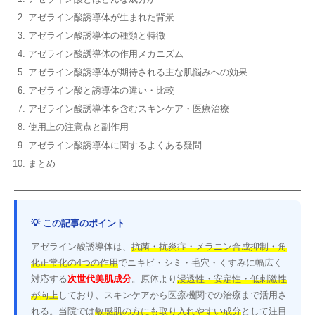
アゼライン酸誘導体が生まれた背景
アゼライン酸誘導体の種類と特徴
アゼライン酸誘導体の作用メカニズム
アゼライン酸誘導体が期待される主な肌悩みへの効果
アゼライン酸と誘導体の違い・比較
アゼライン酸誘導体を含むスキンケア・医療治療
使用上の注意点と副作用
アゼライン酸誘導体に関するよくある疑問
まとめ
💡 この記事のポイント
アゼライン酸誘導体は、
抗菌・抗炎症・メラニン合成抑制・角
化正常化の4つの作用
でニキビ・シミ・毛穴・くすみに幅広く
対応する
次世代美肌成分
。原体より
浸透性・安定性・低刺激性
が向上
しており、スキンケアから医療機関での治療まで活用さ
れる。当院では
敏感肌の方にも取り入れやすい成分
として注目