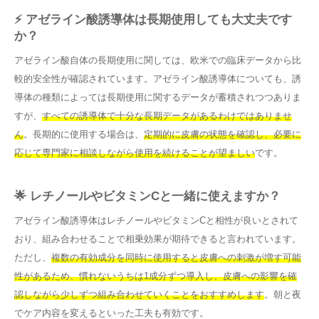
⚡ アゼライン酸誘導体は長期使用しても大丈夫です
か？
アゼライン酸自体の長期使用に関しては、欧米での臨床データから比
較的安全性が確認されています。アゼライン酸誘導体についても、誘
導体の種類によっては長期使用に関するデータが蓄積されつつありま
すが、
すべての誘導体で十分な長期データがあるわけではありませ
ん
。長期的に使用する場合は、
定期的に皮膚の状態を確認し、必要に
応じて専門家に相談しながら使用を続けることが望ましい
です。
🌟 レチノールやビタミンCと一緒に使えますか？
アゼライン酸誘導体はレチノールやビタミンCと相性が良いとされて
おり、組み合わせることで相乗効果が期待できると言われています。
ただし、
複数の有効成分を同時に使用すると皮膚への刺激が増す可能
性があるため、慣れないうちは1成分ずつ導入し、皮膚への影響を確
認しながら少しずつ組み合わせていくことをおすすめします
。朝と夜
でケア内容を変えるといった工夫も有効です。