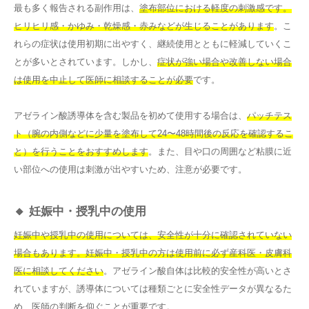
最も多く報告される副作用は、
塗布部位における軽度の刺激感です。
ヒリヒリ感・かゆみ・乾燥感・赤みなどが生じることがあります
。こ
れらの症状は使用初期に出やすく、継続使用とともに軽減していくこ
とが多いとされています。しかし、
症状が強い場合や改善しない場合
は使用を中止して医師に相談することが必要
です。
アゼライン酸誘導体を含む製品を初めて使用する場合は、
パッチテス
ト（腕の内側などに少量を塗布して24〜48時間後の反応を確認するこ
と）を行うことをおすすめします
。また、目や口の周囲など粘膜に近
い部位への使用は刺激が出やすいため、注意が必要です。
🔸 妊娠中・授乳中の使用
妊娠中や授乳中の使用については、安全性が十分に確認されていない
場合もあります。妊娠中・授乳中の方は使用前に必ず産科医・皮膚科
医に相談してください
。アゼライン酸自体は比較的安全性が高いとさ
れていますが、誘導体については種類ごとに安全性データが異なるた
め、医師の判断を仰ぐことが重要です。