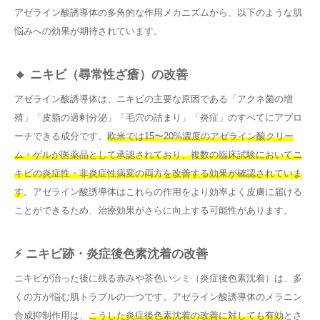
アゼライン酸誘導体の多角的な作用メカニズムから、以下のような肌
悩みへの効果が期待されています。
🔸 ニキビ（尋常性ざ瘡）の改善
アゼライン酸誘導体は、ニキビの主要な原因である「アクネ菌の増
殖」「皮脂の過剰分泌」「毛穴の詰まり」「炎症」のすべてにアプロ
ーチできる成分です。
欧米では15〜20%濃度のアゼライン酸クリー
ム・ゲルが医薬品として承認されており、複数の臨床試験においてニ
キビの炎症性・非炎症性病変の両方を改善する効果が確認されていま
す
。アゼライン酸誘導体はこれらの作用をより効率よく皮膚に届ける
ことができるため、治療効果がさらに向上する可能性があります。
⚡ ニキビ跡・炎症後色素沈着の改善
ニキビが治った後に残る赤みや茶色いシミ（炎症後色素沈着）は、多
くの方が悩む肌トラブルの一つです。アゼライン酸誘導体のメラニン
合成抑制作用は、
こうした炎症後色素沈着の改善に対しても有効
とさ