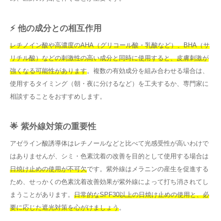
⚡ 他の成分との相互作用
レチノイン酸や高濃度のAHA（グリコール酸・乳酸など）、BHA（サ
リチル酸）などの刺激性の高い成分と同時に使用すると、皮膚刺激が
強くなる可能性があります
。複数の有効成分を組み合わせる場合は、
使用するタイミング（朝・夜に分けるなど）を工夫するか、専門家に
相談することをおすすめします。
🌟 紫外線対策の重要性
アゼライン酸誘導体はレチノールなどと比べて光感受性が高いわけで
はありませんが、シミ・色素沈着の改善を目的として使用する場合は
日焼け止めの使用が不可欠
です。紫外線はメラニンの産生を促進する
ため、せっかくの色素沈着改善効果が紫外線によって打ち消されてし
まうことがあります。
日常的なSPF30以上の日焼け止めの使用と、必
要に応じた遮光対策を心がけましょう
。