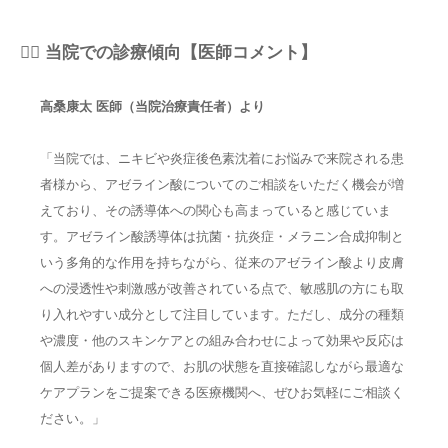
👨‍⚕️ 当院での診療傾向【医師コメント】
高桑康太 医師（当院治療責任者）より
「当院では、ニキビや炎症後色素沈着にお悩みで来院される患
者様から、アゼライン酸についてのご相談をいただく機会が増
えており、その誘導体への関心も高まっていると感じていま
す。アゼライン酸誘導体は抗菌・抗炎症・メラニン合成抑制と
いう多角的な作用を持ちながら、従来のアゼライン酸より皮膚
への浸透性や刺激感が改善されている点で、敏感肌の方にも取
り入れやすい成分として注目しています。ただし、成分の種類
や濃度・他のスキンケアとの組み合わせによって効果や反応は
個人差がありますので、お肌の状態を直接確認しながら最適な
ケアプランをご提案できる医療機関へ、ぜひお気軽にご相談く
ださい。」