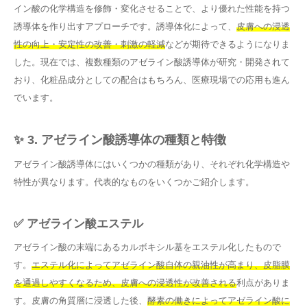
イン酸の化学構造を修飾・変化させることで、より優れた性能を持つ
誘導体を作り出すアプローチです。誘導体化によって、
皮膚への浸透
性の向上・安定性の改善・刺激の軽減
などが期待できるようになりま
した。現在では、複数種類のアゼライン酸誘導体が研究・開発されて
おり、化粧品成分としての配合はもちろん、医療現場での応用も進ん
でいます。
✨ 3. アゼライン酸誘導体の種類と特徴
アゼライン酸誘導体にはいくつかの種類があり、それぞれ化学構造や
特性が異なります。代表的なものをいくつかご紹介します。
✅ アゼライン酸エステル
アゼライン酸の末端にあるカルボキシル基をエステル化したもので
す。
エステル化によってアゼライン酸自体の親油性が高まり、皮脂膜
を通過しやすくなるため、皮膚への浸透性が改善される
利点がありま
す。皮膚の角質層に浸透した後、
酵素の働きによってアゼライン酸に