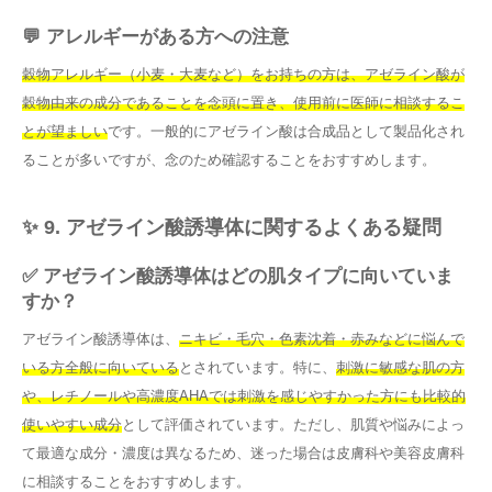
💬 アレルギーがある方への注意
穀物アレルギー（小麦・大麦など）をお持ちの方は、アゼライン酸が
穀物由来の成分であることを念頭に置き、使用前に医師に相談するこ
とが望ましい
です。一般的にアゼライン酸は合成品として製品化され
ることが多いですが、念のため確認することをおすすめします。
✨ 9. アゼライン酸誘導体に関するよくある疑問
✅ アゼライン酸誘導体はどの肌タイプに向いていま
すか？
アゼライン酸誘導体は、
ニキビ・毛穴・色素沈着・赤みなどに悩んで
いる方全般に向いている
とされています。特に、
刺激に敏感な肌の方
や、レチノールや高濃度AHAでは刺激を感じやすかった方にも比較的
使いやすい成分
として評価されています。ただし、肌質や悩みによっ
て最適な成分・濃度は異なるため、迷った場合は皮膚科や美容皮膚科
に相談することをおすすめします。