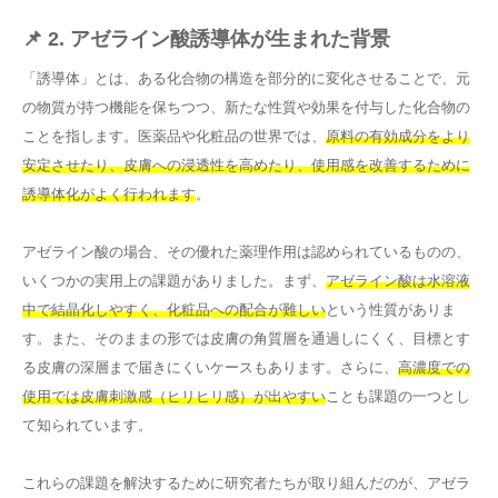
📌 2. アゼライン酸誘導体が生まれた背景
「誘導体」とは、ある化合物の構造を部分的に変化させることで、元
の物質が持つ機能を保ちつつ、新たな性質や効果を付与した化合物の
ことを指します。医薬品や化粧品の世界では、
原料の有効成分をより
安定させたり、皮膚への浸透性を高めたり、使用感を改善するために
誘導体化がよく行われます
。
アゼライン酸の場合、その優れた薬理作用は認められているものの、
いくつかの実用上の課題がありました。まず、
アゼライン酸は水溶液
中で結晶化しやすく、化粧品への配合が難しい
という性質がありま
す。また、そのままの形では皮膚の角質層を通過しにくく、目標とす
る皮膚の深層まで届きにくいケースもあります。さらに、
高濃度での
使用では皮膚刺激感（ヒリヒリ感）が出やすい
ことも課題の一つとし
て知られています。
これらの課題を解決するために研究者たちが取り組んだのが、アゼラ