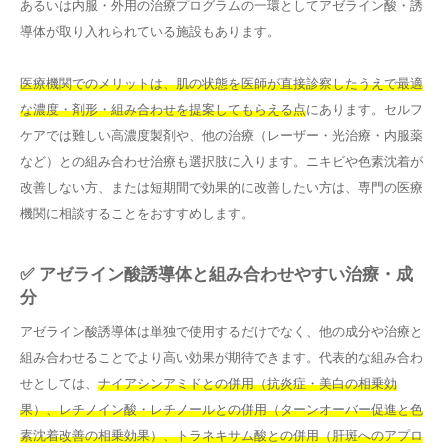
あるいは内服・外用の治療プログラムの一環としてアゼライン酸・誘
導体が取り入れられている施設もあります。
医療機関でのメリットは、肌の状態を医師が直接診察したうえで最適
な濃度・剤形・組み合わせを提案してもらえる点
にあります。セルフ
ケアでは難しい高濃度製剤や、他の治療（レーザー・光治療・内服薬
など）との組み合わせ治療も選択肢に入ります。ニキビや色素沈着が
改善しない方、または短期間で効果的に改善したい方は、専門の医療
機関に相談することをおすすめします。
✅ アゼライン酸誘導体と組み合わせやすい治療・成
分
アゼライン酸誘導体は単独で使用するだけでなく、他の成分や治療と
組み合わせることでより高い効果が期待できます。代表的な組み合わ
せとしては、
ナイアシンアミドとの併用（抗炎症・美白の相乗効
果）、レチノイン酸・レチノールとの併用（ターンオーバー促進と色
素沈着改善の相乗効果）、トラネキサム酸との併用（肝斑へのアプロ