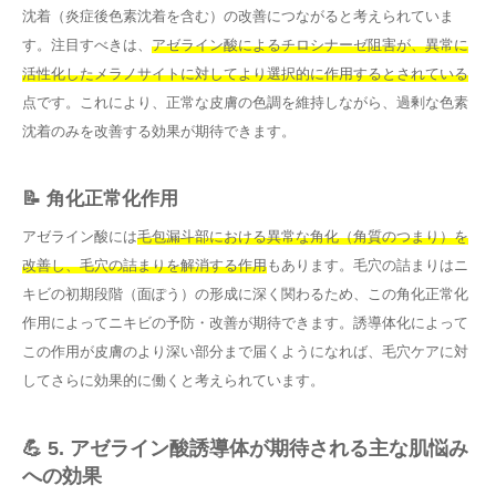
沈着（炎症後色素沈着を含む）の改善につながると考えられていま
す。注目すべきは、
アゼライン酸によるチロシナーゼ阻害が、異常に
活性化したメラノサイトに対してより選択的に作用するとされている
点です。これにより、正常な皮膚の色調を維持しながら、過剰な色素
沈着のみを改善する効果が期待できます。
📝 角化正常化作用
アゼライン酸には
毛包漏斗部における異常な角化（角質のつまり）を
改善し、毛穴の詰まりを解消する作用
もあります。毛穴の詰まりはニ
キビの初期段階（面ぽう）の形成に深く関わるため、この角化正常化
作用によってニキビの予防・改善が期待できます。誘導体化によって
この作用が皮膚のより深い部分まで届くようになれば、毛穴ケアに対
してさらに効果的に働くと考えられています。
💪 5. アゼライン酸誘導体が期待される主な肌悩み
への効果