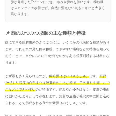
腺が発達したTゾーンにでき、赤みや腫れを伴います。稗粒腫
はスキンケアで改善せず、自然に消えない点もニキビと大きく
異なります。
📌 顔のぶつぶつ脂肪の主な種類と特徴
顔にできる脂肪由来のぶつぶつには、いくつかの代表的な種類があり
ます。それぞれの見た目や触感、できやすい場所などの特徴を知って
おくことで、自分のぶつぶつが何なのかをある程度判断する材料にな
ります。
まず最も多く見られるのが、
稗粒腫（はいりゅうしゅ）
です。
直径
1〜2ミリ程度の白色または淡黄色の小さな粒で、目の周りや頬、おで
こなどにできやすい
のが特徴です。痛みやかゆみはなく、皮膚の表面
に固いかたまりとして存在します。角質や皮脂が毛穴の中に閉じ込め
られることで形成される良性の嚢腫（のうしゅ）です。