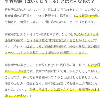
✨ 稗粒腫（はいりゅうしゅ）とはどんなもの？
稗粒腫は顔のぶつぶつの中でも特によく見られるもので、白い小さな
粒が皮膚の表面近くにできる状態です。医学的には
表皮嚢腫の一種
に
分類され、角質が皮膚の中に閉じ込められることで形成されます。
稗粒腫には大きく分けて2種類あります。ひとつは
乳児期に現れる原
発性稗粒腫で、これは生後数週間で自然に消えることがほとんど
で
す。もうひとつは
成人に多い続発性稗粒腫で、外傷や熱傷、紫外線ダ
メージ、スキンケア製品による刺激などが原因で生じます。
稗粒腫の特徴として、まず見た目は白〜乳白色の丸い粒で、
直径は通
常1〜2ミリ程度
です。皮膚の表面に固くて丸いかたまりとして触れる
ことができ、押しても内容物が出てくることはほとんどありません。
痛みやかゆみ、炎症もなく、基本的に放置しても健康上の問題はあり
ません。ただし、
自然に消えることはほとんどなく、長期間そのまま
残ることが多い
です。