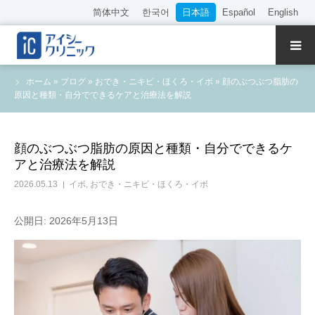
简体中文
한국어
日本語
Español
English
クリニック紹介
ホーム
»
ブログ
»
おでき・ニキビ・ほくろ・イボ
»
顔のぶつぶつ脂肪の
原因と種類・自分でできるケアと治療法を解説
診療内容
院長・医師の紹介
顔のぶつぶつ脂肪の原因と種類・自分でできるケ
アと治療法を解説
WEB予約
2026.05.13
イボ
,
おでき・ニキビ・ほくろ・イボ
料金表
公開日: 2026年5月13日
アクセス
採用情報