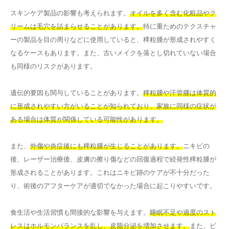
スキンケア製品の影響も考えられます。
オイルを多く含む化粧品やク
リームは毛穴を詰まらせることがあります。
特に重ためのテクスチャ
ーの製品を目の周りなどに使用していると、稗粒腫が形成されやすく
なるケースもあります。また、古いメイクを落とし切れていない場合
も同様のリスクがあります。
遺伝的要因も関与していることがあります。
稗粒腫や汗管腫は体質的
に形成されやすい方がいることが知られており、家族に同様の症状が
ある場合は体質が関係している可能性があります。
また、
外傷や炎症後にも稗粒腫が生じることがあります。
ニキビの
後、レーザー治療後、皮膚の擦り傷などの回復過程で続発性稗粒腫が
形成されることがあります。これはニキビ跡のケアが不十分だった
り、術後のアフターケアが適切でなかった場合に起こりやすいです。
食生活や生活習慣も間接的な影響を与えます。
睡眠不足や過度のスト
レスはホルモンバランスを乱し、皮脂分泌を増加させます。
また、ビ