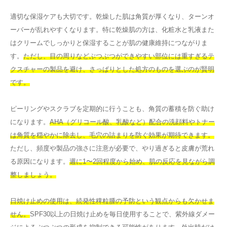
適切な保湿ケアも大切です。乾燥した肌は角質が厚くなり、ターンオ
ーバーが乱れやすくなります。特に乾燥肌の方は、化粧水と乳液また
はクリームでしっかりと保湿することが肌の健康維持につながりま
す。
ただし、目の周りなどぶつぶつができやすい部位には重すぎるテ
クスチャーの製品を避け、さっぱりとした処方のものを選ぶのが賢明
です。
ピーリングやスクラブを定期的に行うことも、角質の蓄積を防ぐ助け
になります。
AHA（グリコール酸、乳酸など）配合の洗顔料やトナー
は角質を穏やかに除去し、毛穴の詰まりを防ぐ効果が期待できます。
ただし、頻度や製品の強さに注意が必要で、やり過ぎると皮膚が荒れ
る原因になります。
週に1〜2回程度から始め、肌の反応を見ながら調
整しましょう。
日焼け止めの使用は、続発性稗粒腫の予防という観点からも欠かせま
せん。
SPF30以上の日焼け止めを毎日使用することで、紫外線ダメー