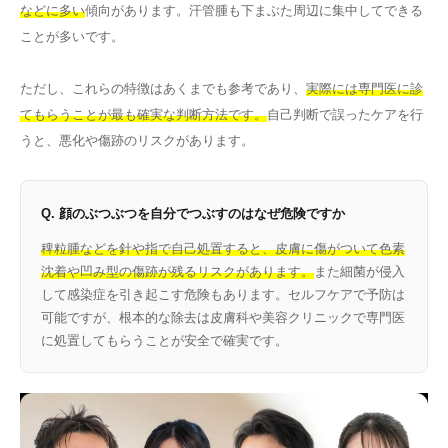
などに多い
傾向があります。汗管腫も下まぶた周辺に集中してできる
ことが多いです。
ただし、これらの特徴はあくまでも参考であり、
実際には専門医に診
てもらうことが最も確実な判断方法です。
自己判断で誤ったケアを行
うと、悪化や傷跡のリスクがあります。
Q. 顔のぶつぶつを自分でつぶすのはなぜ危険ですか
稗粒腫などを針や指で自己処置すると、皮膚に傷がついて色素
沈着や凹み型の傷跡が残るリスクがあります。
また細菌が侵入
して感染症を引き起こす危険もあります。セルフケアで予防は
可能ですが、根本的な除去は皮膚科や美容クリニックで専門医
に処置してもらうことが安全で確実です。