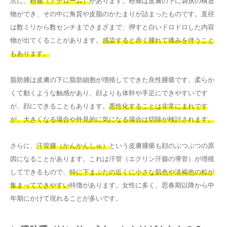
次に、
粉瘤（アテローム）
があります。粉瘤は皮膚の下に袋状の構造
物ができ、その中に角質や皮脂のかたまりが詰まったものです。直径
は数ミリから数センチまでさまざまで、押すと白いドロドロした内容
物が出てくることがあります。
感染すると赤く腫れて痛みを伴うこと
もあります。
脂肪腫は皮膚の下に脂肪細胞が増殖してできた良性腫瘍です。柔らか
くて動くような触感があり、顔よりも体幹や手足にできやすいです
が、顔にできることもあります。
悪性化することは非常にまれです
が、大きくなる場合や外見的に気になる場合は切除が検討されます。
さらに、
汗管腫（かんかんしゅ）
という皮膚腫瘍も顔のぶつぶつの原
因になることがあります。これは汗管（エクリン汗腺の導管）が増殖
してできるもので、
特に下まぶたの近くに小さな肌色や淡褐色の粒が
集まってできやすい
特徴があります。女性に多く、思春期以降から中
年期にかけて現れることが多いです。