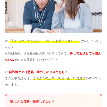
その他
言語
简体中文
한국어
日本語
Español
English
💬
「顔にぶつぶつがある…これって脂肪？ニキビ？」
と悩んでいませ
んか？
白や肌色の小さな粒が目の周りや頬にできて、
押しても潰しても消え
ない…
そのまま放置していませんか？
🚨
自己流ケアは悪化・跡残りのリスクあり！
この記事を読めば、
ぶつぶつの正体・原因・正しい対処法
がすべてわ
かります。
🚨 こんな症状、放置してない？