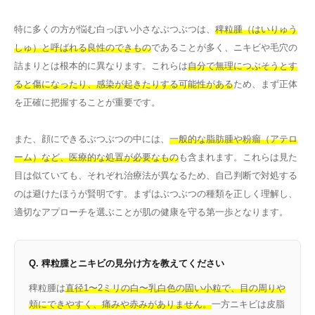
特に多くの方が悩む白っぽい小さなぶつぶつは、
稗粒腫（はいりゅう
しゅ）と呼ばれる良性のできもの
であることが多く、ニキビや毛穴の
詰まりとは根本的に異なります。これらは
自分で無理につぶそうとす
ると傷になったり、感染が起きたりする可能性がある
ため、まず正体
を正確に把握することが重要です。
また、顔にできるぶつぶつの中には、
一般的な脂肪腫や粉瘤（アテロ
ーム）など、医療的な処置が必要なもの
も含まれます。これらは見た
目は似ていても、それぞれ治療法が異なるため、自己判断で対処する
のは避けたほうが賢明です。まずはぶつぶつの種類を正しく理解し、
適切なアプローチを選ぶことが肌の健康を守る第一歩となります。
Q. 稗粒腫とニキビの見分け方を教えてください
稗粒腫は
直径1〜2ミリの白〜乳白色の固い小粒で、目の周りや
頬にできやすく、痛みや赤みがありません。
一方ニキビは皮脂