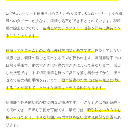
Er:YAGレーザーも使用されることがあります。CO2レーザーよりも組
織へのダメージが少なく、繊細な処置ができるとされています。稗粒
腫の除去だけでなく、
皮膚全体のテクスチャー改善を同時に期待でき
ることもあります。
粉瘤（アテローム）の治療は外科的切除が基本です。
感染していない
状態では、嚢腫の袋ごと摘出する手術が行われます。局所麻酔下での
日帰り手術で、傷の大きさは粉瘤の大きさによって異なります。感染
した状態では、まず切開排膿を行って炎症を落ち着かせてから、後日
改めて袋の摘出手術を行います。
根本治療のためには袋を完全に摘出
することが重要で、不完全な摘出は再発の原因になります。
脂肪腫も外科的切除が標準的な治療法です。小さなものは局所麻酔下
で摘出でき、日帰り手術が可能です。最近では、
吸引法という方法も
用いられており、小さな切開から内容物を吸い出す低侵襲な処置
もあ
ります。