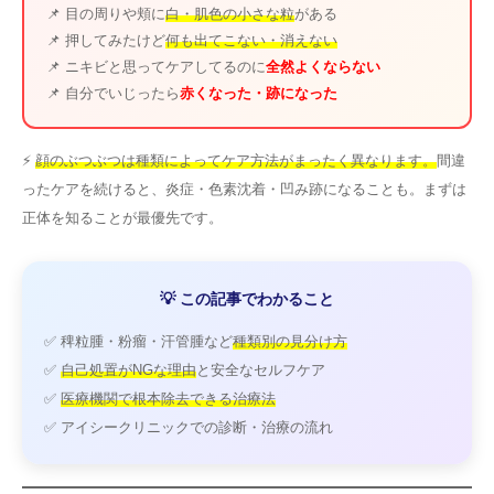
📌 目の周りや頬に
白・肌色の小さな粒
がある
📌 押してみたけど
何も出てこない・消えない
📌 ニキビと思ってケアしてるのに
全然よくならない
📌 自分でいじったら
赤くなった・跡になった
⚡
顔のぶつぶつは種類によってケア方法がまったく異なります。
間違
ったケアを続けると、炎症・色素沈着・凹み跡になることも。まずは
正体を知ることが最優先です。
💡 この記事でわかること
✅ 稗粒腫・粉瘤・汗管腫など
種類別の見分け方
✅
自己処置がNGな理由
と安全なセルフケア
✅
医療機関で根本除去できる治療法
✅ アイシークリニックでの診断・治療の流れ