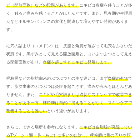
ビ（開放面皰）などの段階があります。
ニキビは炎症を伴うことが多
く、触ると痛みを感じることがほとんどです。また、思春期や生理周
期などホルモンバランスの変化と関連して増えやすい特徴がありま
す。
毛穴の詰まり（コメドン）は、皮脂と角質が混ざって毛穴をふさいだ
状態です。黒ずみとして見える開放面皰と、白いぶつぶつとして見え
る閉鎖面皰があり、
炎症を起こすとニキビに発展します。
稗粒腫などの脂肪由来のぶつぶつとの主な違いは、まず
炎症の有無
で
す。脂肪由来のぶつぶつは炎症を起こさず、痛みや赤みもほとんどあ
りません。また、
ニキビや毛穴詰まりは適切なスキンケアで改善でき
ることがある一方、稗粒腫は自然に消えることがなく、スキンケアで
改善することも難しい
という違いがあります。
さらに、できる場所も参考になります。
ニキビは皮脂腺が発達してい
るTゾーン（額・鼻・あご）に多いのに対し、稗粒腫は目の周りや頬