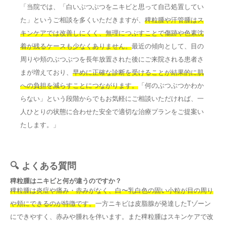
「当院では、「白いぶつぶつをニキビと思って自己処置してい
た」というご相談を多くいただきますが、
稗粒腫や汗管腫はス
キンケアでは改善しにくく、無理につぶすことで傷跡や色素沈
着が残るケースも少なくありません。
最近の傾向として、目の
周りや頬のぶつぶつを長年放置された後にご来院される患者さ
まが増えており、
早めに正確な診断を受けることが結果的に肌
への負担を減らすことにつながります。
「何のぶつぶつかわか
らない」という段階からでもお気軽にご相談いただければ、一
人ひとりの状態に合わせた安全で適切な治療プランをご提案い
たします。」
🔍 よくある質問
稗粒腫はニキビと何が違うのですか？
稗粒腫は炎症や痛み・赤みがなく、白〜乳白色の固い小粒が目の周り
や頬にできるのが特徴です。
一方ニキビは皮脂腺が発達したTゾーン
にできやすく、赤みや腫れを伴います。また稗粒腫はスキンケアで改