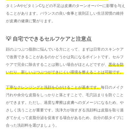
タミンAやビタミンCなどの不足は皮膚のターンオーバーに影響を与え
ることがあります。バランスの良い食事と規則正しい生活習慣の維持
が皮膚の健康に繋がります。
💡 自宅でできるセルフケアと注意点
顔のぶつぶつ脂肪に悩んでいる方にとって、まずは日常のスキンケア
で改善できることがあるのかどうかは気になるポイントです。セルフ
ケアで完全に除去することは難しい場合がほとんどですが、
悪化を防
いだり、新しいぶつぶつができにくい環境を整えることは可能です。
丁寧なクレンジングと洗顔を心がけることが基本です。
毎日のメイク
汚れや余分な皮脂をしっかりと落とすことで、毛穴詰まりを防ぐこと
ができます。ただし、過度な摩擦は皮膚へのダメージになるため、や
さしく洗うことが重要です。洗浄力が強すぎる洗顔料は皮脂を取り過
ぎてかえって皮脂分泌を促進する場合があるため、自分の肌タイプに
合った洗顔料を選びましょう。