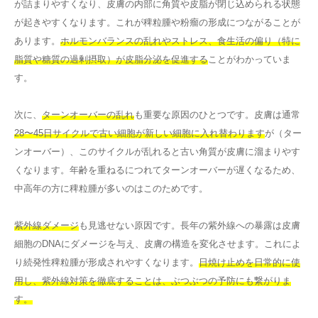
が詰まりやすくなり、皮膚の内部に角質や皮脂が閉じ込められる状態
が起きやすくなります。これが稗粒腫や粉瘤の形成につながることが
あります。
ホルモンバランスの乱れやストレス、食生活の偏り（特に
脂質や糖質の過剰摂取）が皮脂分泌を促進する
ことがわかっていま
す。
次に、
ターンオーバーの乱れ
も重要な原因のひとつです。皮膚は通常
28〜45日サイクルで古い細胞が新しい細胞に入れ替わります
が（ター
ンオーバー）、このサイクルが乱れると古い角質が皮膚に溜まりやす
くなります。年齢を重ねるにつれてターンオーバーが遅くなるため、
中高年の方に稗粒腫が多いのはこのためです。
紫外線ダメージ
も見逃せない原因です。長年の紫外線への暴露は皮膚
細胞のDNAにダメージを与え、皮膚の構造を変化させます。これによ
り続発性稗粒腫が形成されやすくなります。
日焼け止めを日常的に使
用し、紫外線対策を徹底することは、ぶつぶつの予防にも繋がりま
す。