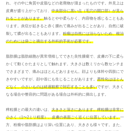
れ、その中に角質や皮脂などの老廃物が溜まったものです。外見上は
皮膚が盛り上がっており、
中央部分に黒い点（毛穴の開口部）が見ら
れることがあります。
触るとやや柔らかく、内容物を感じることもあ
ります。炎症が起きると赤く腫れて痛みが出ることがあり、自然に破
裂して膿が出ることもあります。
粉瘤は自然には治らないため、根治
のためには袋ごと摘出する外科的手術が必要です。
脂肪腫は脂肪細胞が異常増殖してできた良性腫瘍で、皮膚の下に柔ら
かくて動くかたまりとして触れます。大きさは数ミリから数センチま
でさまざまで、痛みはほとんどありません。顔よりも体幹や四肢にで
きやすいですが、顔や首にも生じることがあります。
悪性化はほとん
どなく、小さいものは経過観察で対応することも多い
ですが、大きく
なる場合や整容的に問題がある場合は外科的に摘出します。
稗粒腫との最大の違いは、
大きさと深さにあります。稗粒腫は非常に
小さく（1〜2ミリ程度）、皮膚の表面ごく近くに位置しています。
一
方、粉瘤や脂肪腫はより深い位置にあり、大きさも様々です。また、