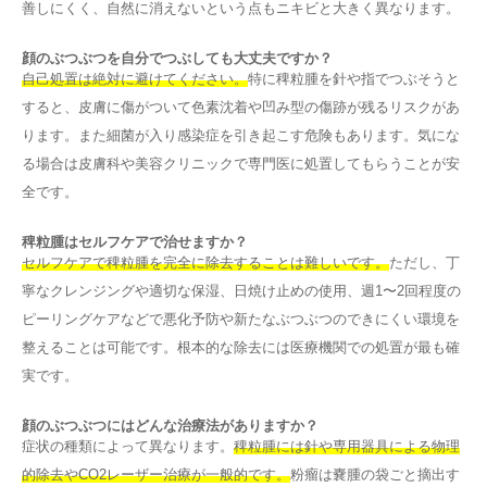
善しにくく、自然に消えないという点もニキビと大きく異なります。
顔のぶつぶつを自分でつぶしても大丈夫ですか？
自己処置は絶対に避けてください。
特に稗粒腫を針や指でつぶそうと
すると、皮膚に傷がついて色素沈着や凹み型の傷跡が残るリスクがあ
ります。また細菌が入り感染症を引き起こす危険もあります。気にな
る場合は皮膚科や美容クリニックで専門医に処置してもらうことが安
全です。
稗粒腫はセルフケアで治せますか？
セルフケアで稗粒腫を完全に除去することは難しいです。
ただし、丁
寧なクレンジングや適切な保湿、日焼け止めの使用、週1〜2回程度の
ピーリングケアなどで悪化予防や新たなぶつぶつのできにくい環境を
整えることは可能です。根本的な除去には医療機関での処置が最も確
実です。
顔のぶつぶつにはどんな治療法がありますか？
症状の種類によって異なります。
稗粒腫には針や専用器具による物理
的除去やCO2レーザー治療が一般的です。
粉瘤は嚢腫の袋ごと摘出す