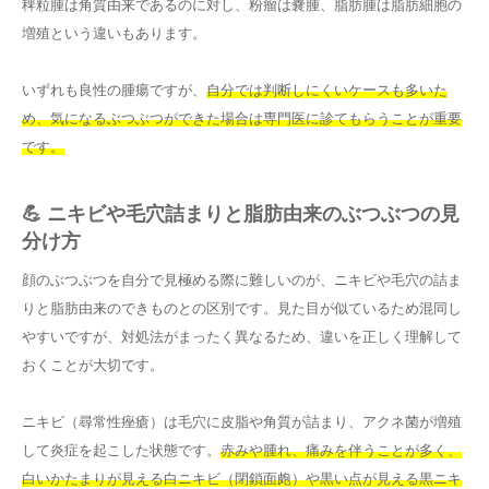
稗粒腫は角質由来であるのに対し、粉瘤は嚢腫、脂肪腫は脂肪細胞の
増殖という違いもあります。
いずれも良性の腫瘍ですが、
自分では判断しにくいケースも多いた
め、気になるぶつぶつができた場合は専門医に診てもらうことが重要
です。
💪 ニキビや毛穴詰まりと脂肪由来のぶつぶつの見
分け方
顔のぶつぶつを自分で見極める際に難しいのが、ニキビや毛穴の詰ま
りと脂肪由来のできものとの区別です。見た目が似ているため混同し
やすいですが、対処法がまったく異なるため、違いを正しく理解して
おくことが大切です。
ニキビ（尋常性痤瘡）は毛穴に皮脂や角質が詰まり、アクネ菌が増殖
して炎症を起こした状態です。
赤みや腫れ、痛みを伴うことが多く、
白いかたまりが見える白ニキビ（閉鎖面皰）や黒い点が見える黒ニキ