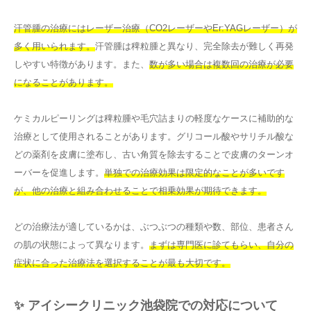
汗管腫の治療にはレーザー治療（CO2レーザーやEr:YAGレーザー）が
多く用いられます。
汗管腫は稗粒腫と異なり、完全除去が難しく再発
しやすい特徴があります。また、
数が多い場合は複数回の治療が必要
になることがあります。
ケミカルピーリングは稗粒腫や毛穴詰まりの軽度なケースに補助的な
治療として使用されることがあります。グリコール酸やサリチル酸な
どの薬剤を皮膚に塗布し、古い角質を除去することで皮膚のターンオ
ーバーを促進します。
単独での治療効果は限定的なことが多いです
が、他の治療と組み合わせることで相乗効果が期待できます。
どの治療法が適しているかは、ぶつぶつの種類や数、部位、患者さん
の肌の状態によって異なります。
まずは専門医に診てもらい、自分の
症状に合った治療法を選択することが最も大切です。
✨ アイシークリニック池袋院での対応について