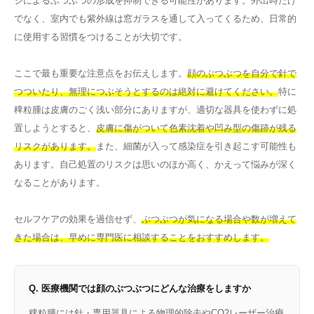
ジによるぶつぶつの形成を抑制できる可能性があります。外出時だけ
でなく、室内でも紫外線は窓ガラスを通して入ってくるため、日常的
に使用する習慣をつけることが大切です。
ここで最も重要な注意点をお伝えします。
顔のぶつぶつを自分で針で
つついたり、無理につぶそうとするのは絶対に避けてください。
特に
稗粒腫は皮膚のごく浅い部分にありますが、適切な器具を使わずに処
置しようとすると、
皮膚に傷がついて色素沈着や凹み型の傷跡が残る
リスクがあります。
また、細菌が入って感染症を引き起こす可能性も
あります。自己処置のリスクは思いのほか高く、かえって悩みが深く
なることがあります。
セルフケアの効果を過信せず、
ぶつぶつが気になる場合や数が増えて
きた場合は、早めに専門医に相談することをおすすめします。
Q. 医療機関では顔のぶつぶつにどんな治療をしますか
稗粒腫には針・専用器具による物理的除去やCO2レーザー治療