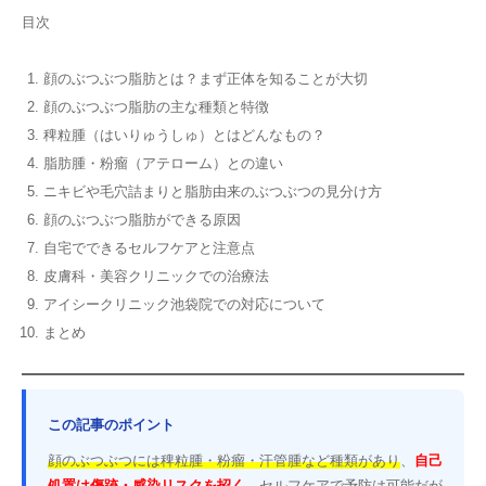
目次
顔のぶつぶつ脂肪とは？まず正体を知ることが大切
顔のぶつぶつ脂肪の主な種類と特徴
稗粒腫（はいりゅうしゅ）とはどんなもの？
脂肪腫・粉瘤（アテローム）との違い
ニキビや毛穴詰まりと脂肪由来のぶつぶつの見分け方
顔のぶつぶつ脂肪ができる原因
自宅でできるセルフケアと注意点
皮膚科・美容クリニックでの治療法
アイシークリニック池袋院での対応について
まとめ
この記事のポイント
顔のぶつぶつには稗粒腫・粉瘤・汗管腫など種類があり
、
自己
処置は傷跡・感染リスクを招く。
セルフケアで予防は可能だが