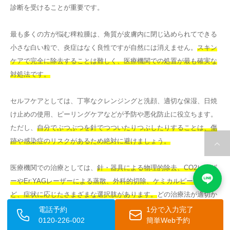
診断を受けることが重要です。
最も多くの方が悩む稗粒腫は、角質が皮膚内に閉じ込められてできる
小さな白い粒で、炎症はなく良性ですが自然には消えません。
スキン
ケアで完全に除去することは難しく、医療機関での処置が最も確実な
対処法です。
セルフケアとしては、丁寧なクレンジングと洗顔、適切な保湿、日焼
け止めの使用、ピーリングケアなどが予防や悪化防止に役立ちます。
ただし、
自分でぶつぶつを針でつついたりつぶしたりすることは、傷
跡や感染症のリスクがあるため絶対に避けましょう。
医療機関での治療としては、
針・器具による物理的除去、CO2レーザ
ーやEr:YAGレーザーによる蒸散、外科的切除、ケミカルピーリングな
ど、症状に応じたさまざまな選択肢があります。
どの治療法が適切か
は専門医による診断をもとに判断されます。
電話予約
1分で入力完了
0120-226-002
簡単Web予約