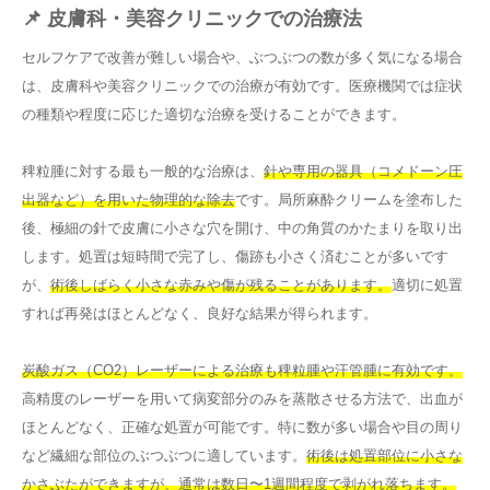
📌 皮膚科・美容クリニックでの治療法
セルフケアで改善が難しい場合や、ぶつぶつの数が多く気になる場合
は、皮膚科や美容クリニックでの治療が有効です。医療機関では症状
の種類や程度に応じた適切な治療を受けることができます。
稗粒腫に対する最も一般的な治療は、
針や専用の器具（コメドーン圧
出器など）を用いた物理的な除去
です。局所麻酔クリームを塗布した
後、極細の針で皮膚に小さな穴を開け、中の角質のかたまりを取り出
します。処置は短時間で完了し、傷跡も小さく済むことが多いです
が、
術後しばらく小さな赤みや傷が残ることがあります。
適切に処置
すれば再発はほとんどなく、良好な結果が得られます。
炭酸ガス（CO2）レーザーによる治療も稗粒腫や汗管腫に有効です。
高精度のレーザーを用いて病変部分のみを蒸散させる方法で、出血が
ほとんどなく、正確な処置が可能です。特に数が多い場合や目の周り
など繊細な部位のぶつぶつに適しています。
術後は処置部位に小さな
かさぶたができますが、通常は数日〜1週間程度で剥がれ落ちます。