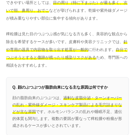
できやすい場所としては、
目の周り（特に下まぶた）が最も多く、次
いで頬、鼻周り、おでこ
などが挙げられます。乾燥や紫外線ダメージ
が積み重なりやすい部位に集中する傾向があります。
稗粒腫は見た目のつぶつぶ感が気になる方も多く、美容的な観点から
除去を希望するケースが多いです。皮膚科や美容クリニックでは、
針
や専用の器具で内容物を取り出す処置が一般的
に行われます。
自分で
つぶそうとすると傷跡が残ったり感染リスクがある
ため、専門医への
相談をおすすめします。
Q. 顔のぶつぶつが脂肪由来になる主な原因は何ですか
顔の脂肪由来のぶつぶつは、
過剰な皮脂分泌・ターンオーバー
の乱れ・紫外線ダメージ・スキンケア製品による毛穴詰まりな
どが主な原因
です。ホルモンバランスの乱れや睡眠不足、遺伝
的体質も関与します。複数の要因が重なって稗粒腫や粉瘤が形
成されるケースが多いとされています。