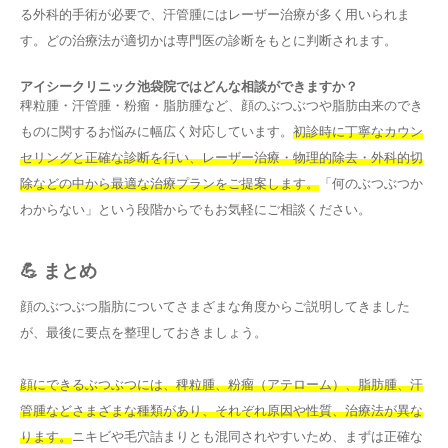
る外科的手術が必要で、汗管腫にはレーザー治療が多く用いられま
す。どの治療法が適切かは専門医の診断をもとに判断されます。
アイシークリニック池袋院ではどんな相談ができますか？
稗粒腫・汗管腫・粉瘤・脂肪腫など、顔のぶつぶつや脂肪由来のでき
ものに関するお悩みに幅広く対応しています。
初診時に丁寧なカウン
セリングと正確な診断を行い、レーザー治療・物理的除去・外科的切
除などの中から最適な治療プランをご提案します。
「何のぶつぶつか
わからない」という段階からでもお気軽にご相談ください。
💪 まとめ
顔のぶつぶつ脂肪についてさまざまな角度からご説明してきました
が、最後に要点を整理しておきましょう。
顔にできるぶつぶつには、稗粒腫、粉瘤（アテローム）、脂肪腫、汗
管腫などさまざまな種類があり、それぞれ原因や性質、治療法が異な
ります。
ニキビや毛穴詰まりとも混同されやすいため、まずは正確な