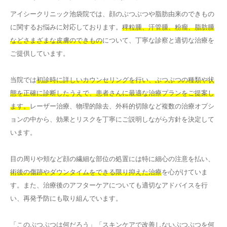
アイシークリニック池袋院では、顔のぶつぶつや脂肪由来のできもの
に関するお悩みに対応しております。
稗粒腫、汗管腫、粉瘤、脂肪腫
などさまざまな皮膚のできもの
について、丁寧な診察と適切な治療を
ご提供しています。
当院では
初診時に詳しいカウンセリングを行い、ぶつぶつの種類や状
態を正確に診断したうえで、患者さんに最適な治療プランをご提案し
ます。
レーザー治療、物理的除去、外科的切除など複数の治療オプシ
ョンの中から、効果とリスクを丁寧にご説明しながら方針を決定して
います。
目の周りや頬など顔の繊細な部位の処置には特に細心の注意を払い、
術後の傷跡やダウンタイムをできる限り抑えた治療
を心がけていま
す。また、治療後のアフターケアについても適切なアドバイスを行
い、再発予防にも取り組んでいます。
「このぶつぶつは何だろう」「スキンケアで改善しないぶつぶつを何