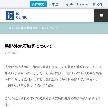
简体中文
日本語
English
Español
한국어
关于本院
首页
»
通知
»
時間外対応加算について
诊疗内容
時間外対応加算について
院长·医师介绍
2026.04.2
WEB预约
当院は標榜時間外（診療時間外）であっても緊急な病変時等において
患者様より問い合わせがあった場合には、当院医師により必要な指導
收费标准
を行えるよう原則として常に電話に応じる体制を整えております。
（原則休診日を除く19:00～20:00）
交通指南
当院を受診されるすべての患者さんに時間外対応加算3が算定されま
招聘信息
す。