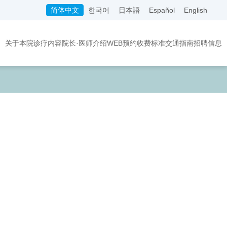
简体中文
한국어
日本語
Español
English
关于本院
诊疗内容
院长·医师介绍
WEB预约
收费标准
交通指南
招聘信息