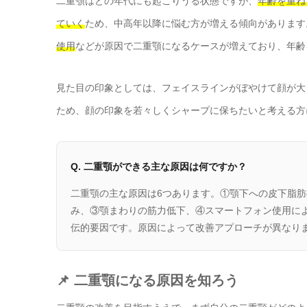
二重顎はどの年代にも起こりうる状態ですが、
年齢を重ね
ていく
ため、中高年以降に悩む方が増える傾向があります
使用
などが原因で二重顎になるケースが増えており、年齢
見た目の印象としては、フェイスラインがぼやけて顔が大
ため、顔の印象を若々しくシャープに保ちたいと考える方
Q. 二重顎ができる主な原因は何ですか？
二重顎の主な原因は6つあります。①顎下への皮下脂
み、③顎まわりの筋力低下、④スマートフォン使用に
伝的要因です。原因によって改善アプローチが異なり
📌 二重顎になる原因を知ろう