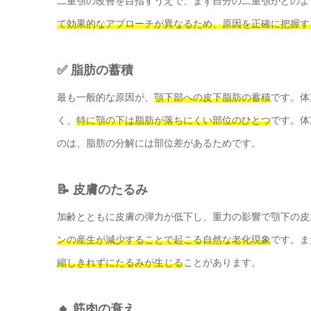
二重顎の改善を目指すうえで、まず自分の二重顎がどのよ
て効果的なアプローチが異なるため、原因を正確に把握す
✅ 脂肪の蓄積
最も一般的な原因が、
顎下部への皮下脂肪の蓄積
です。体
く、
特に顎の下は脂肪が落ちにくい部位のひとつ
です。体
のは、脂肪の分解には部位差があるためです。
📝 皮膚のたるみ
加齢とともに皮膚の弾力が低下し、重力の影響で顎下の皮
ンの産生が減少することで起こる自然な老化現象
です。ま
縮しきれずにたるみが生じる
ことがあります。
🔸 筋肉の衰え