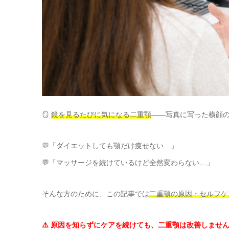
🪞
鏡を見るたびに気になる二重顎
——写真に写った横顔
💬「ダイエットしても顎だけ痩せない…」
💬「マッサージを続けているけど全然変わらない…」
そんな方のために、この記事では
二重顎の原因・セルフケ
⚠️ 原因を知らずにケアを続けても、二重顎は改善しませ