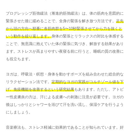
プログレッシブ筋弛緩法（漸進的筋弛緩法）は、体の筋肉を意図的に
緊張させた後に緩めることで、全身の緊張を解き放つ方法です。
足先
から頭の方向へ順番に各筋肉群を5〜10秒緊張させてから力を抜くと
いう動作を繰り返します。
身体の緊張とリラックスの対比を体感する
ことで、無意識に抱えていた体の緊張に気づき、解放する効果があり
ます。ストレスが高まりやすい夜寝る前に行うと、睡眠の質の改善に
も役立ちます。
ヨガは、呼吸法・瞑想・身体を動かすポーズを組み合わせた総合的な
リラクゼーション法です。
定期的なヨガの実践がコルチゾール値を下
げ、免疫機能を改善するという研究結果
もあります。ただし、アトピ
ー性皮膚炎の方は、汗による皮膚への刺激に注意が必要です。ヨガの
後はしっかりとシャワーを浴びて汗を洗い流し、保湿ケアを行うよう
にしましょう。
音楽療法も、ストレス軽減に効果的であることが知られています。好