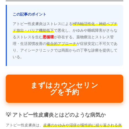
この記事のポイント
アトピー性皮膚炎はストレスによる
HPA軸活性化・神経ペプチ
ド放出・バリア機能低下
で悪化し、かゆみや睡眠障害がさらな
るストレスを生む
悪循環
が存在する。薬物療法とストレス管
理・生活習慣改善の
複合的アプローチ
が症状安定に不可欠であ
り、アイシークリニックでは両面からの丁寧な診療を提供して
いる。
まずはカウンセリン
グを予約
💡 アトピー性皮膚炎とはどのような病気か
アトピー性皮膚炎は、
皮膚のかゆみや湿疹が慢性的に繰り返される炎