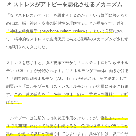
📌 ストレスがアトピーを悪化させるメカニズム
「なぜストレスがアトピーを悪化させるのか」という疑問に答えるた
めには、脳・神経・皮膚の関係性を理解することが重要です。近年、
「神経皮膚免疫学（psychoneuroimmunology）」という分野
におい
て、精神的なストレスが皮膚疾患に与える影響のメカニズムが少しず
つ解明されてきました。
ストレスを感じると、脳の視床下部から「コルチコトロピン放出ホル
モン（CRH）」が分泌されます。このホルモンが下垂体に働きかける
と「副腎皮質刺激ホルモン（ACTH）」が分泌され、その結果として
副腎から「コルチゾール（ストレスホルモン）」が大量に分泌されま
す。
この一連の反応を「HPA軸（視床下部－下垂体－副腎軸）」と呼
びます。
コルチゾールは短期的には抗炎症作用を持ちますが、
慢性的なストレ
スで長期間にわたって分泌され続けると、免疫システムのバランスが
乱れ、かえって炎症が促進
されてしまいます。具体的には、炎症性サ