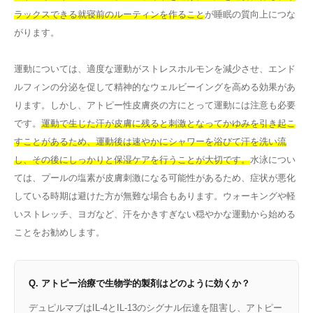
ラックスできる就寝前のルーティンを作ること
が睡眠の質向上につな
がります。
運動については、適度な運動がストレスホルモンを減少させ、エンド
ルフィンの分泌を促して精神的なウェルビーイングを高める効果があ
ります。しかし、アトピー性皮膚炎の方にとって運動には注意も必要
です。
運動で生じた汗が皮膚に残ると刺激となってかゆみを引き起こ
すことがあるため、運動後は速やかにシャワーを浴びて汗を洗い流
し、その後にしっかりと保湿ケアを行うことが大切です。
水泳につい
ては、プールの塩素が皮膚刺激になる可能性があるため、症状が悪化
している時期は避けた方が無難な場合もあります。ウォーキングや軽
いストレッチ、ヨガなど、汗をかきすぎない穏やかな運動から始める
ことをお勧めします。
Q. アトピー治療で生物学的製剤はどのように効くか？
デュピルマブはIL-4とIL-13のシグナル伝達を阻害し、アトピー