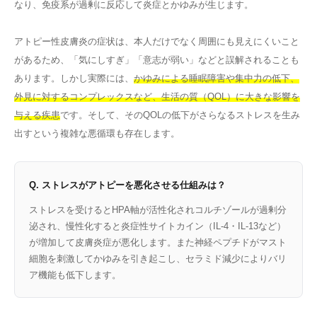
なり、免疫系が過剰に反応して炎症とかゆみが生じます。
アトピー性皮膚炎の症状は、本人だけでなく周囲にも見えにくいこと
があるため、「気にしすぎ」「意志が弱い」などと誤解されることも
あります。しかし実際には、
かゆみによる睡眠障害や集中力の低下、
外見に対するコンプレックスなど、生活の質（QOL）に大きな影響を
与える疾患
です。そして、そのQOLの低下がさらなるストレスを生み
出すという複雑な悪循環も存在します。
Q. ストレスがアトピーを悪化させる仕組みは？
ストレスを受けるとHPA軸が活性化されコルチゾールが過剰分
泌され、慢性化すると炎症性サイトカイン（IL-4・IL-13など）
が増加して皮膚炎症が悪化します。また神経ペプチドがマスト
細胞を刺激してかゆみを引き起こし、セラミド減少によりバリ
ア機能も低下します。