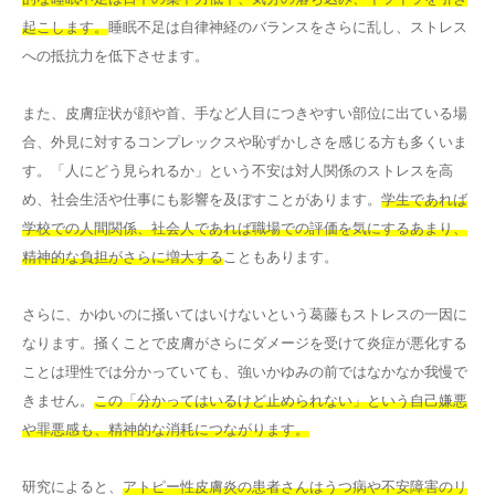
起こします。
睡眠不足は自律神経のバランスをさらに乱し、ストレス
への抵抗力を低下させます。
また、皮膚症状が顔や首、手など人目につきやすい部位に出ている場
合、外見に対するコンプレックスや恥ずかしさを感じる方も多くいま
す。「人にどう見られるか」という不安は対人関係のストレスを高
め、社会生活や仕事にも影響を及ぼすことがあります。
学生であれば
学校での人間関係、社会人であれば職場での評価を気にするあまり、
精神的な負担がさらに増大する
こともあります。
さらに、かゆいのに掻いてはいけないという葛藤もストレスの一因に
なります。掻くことで皮膚がさらにダメージを受けて炎症が悪化する
ことは理性では分かっていても、強いかゆみの前ではなかなか我慢で
きません。
この「分かってはいるけど止められない」という自己嫌悪
や罪悪感も、精神的な消耗につながります。
研究によると、
アトピー性皮膚炎の患者さんはうつ病や不安障害のリ