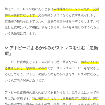
加えて、ストレス状態にあるときは
自律神経のバランスが乱れ、交感
神経が優位になります。
交感神経が優位になると皮膚血流が低下し、
皮脂腺の機能も低下するため、皮膚の乾燥が進みやすくなります。乾
燥した皮膚はバリア機能がさらに弱まり、かゆみを感じやすくなると
いう悪循環に陥ります。
✨ アトピーによるかゆみがストレスを生む「悪循
環」
アトピー性皮膚炎とストレスの関係で特に重要なのが、
両者が互いに
悪化させ合う「悪循環」の存在
です。ストレスがアトピーを悪化させ
るだけでなく、アトピーの症状そのものが大きなストレス源になると
いう双方向の関係があります。
アトピー性皮膚炎の最大の症状であるかゆみは、患者さんにとって非
常に強い苦痛です。
特に夜間のかゆみによる睡眠障害は深刻で、慢性
的な睡眠不足は日中の集中力低下、気分の落ち込み、イライラを引き