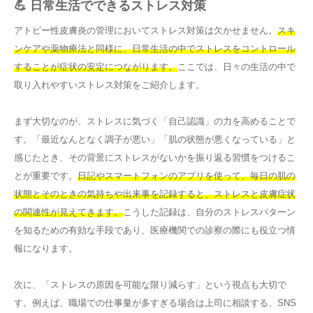
💪 日常生活でできるストレス対策
アトピー性皮膚炎の管理においてストレス対策は欠かせません。
スキ
ンケアや薬物療法と同様に、日常生活の中でストレスをコントロール
することが症状の安定につながります。
ここでは、日々の生活の中で
取り入れやすいストレス対策をご紹介します。
まず大切なのが、ストレスに気づく「自己認識」の力を高めることで
す。「最近なんとなく調子が悪い」「肌の状態が悪くなっている」と
感じたとき、その背景にストレスがないかを振り返る習慣をつけるこ
とが重要です。
日記やスマートフォンのアプリを使って、毎日の肌の
状態とそのときの気持ちや出来事を記録すると、ストレスと皮膚症状
の関連性が見えてきます。
こうした記録は、自分のストレスパターン
を知るための有効な手段であり、医療機関での診察の際にも役立つ情
報になります。
次に、「ストレスの原因を可能な限り減らす」という視点も大切で
す。例えば、職場での仕事量が多すぎる場合は上司に相談する、SNS