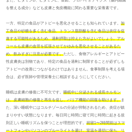
また、ビタミンD、ビタミンE、亜鉛、プロバイオティクス（腸内細菌
を整える成分）なども皮膚と免疫機能に関わる重要な栄養素です。
一方、特定の食品がアトピーを悪化させることも知られています。
加
工食品や砂糖を多く含む食品、トランス脂肪酸を含む食品は炎症を促
進する可能性があるため、過剰摂取は控えた方がよいでしょう。アル
コールも皮膚の血管を拡張させてかゆみを悪化させることがあるた
め、飲みすぎに注意が必要です。
ただし、食物アレルギーとアトピー
性皮膚炎は別物であり、特定の食品を過剰に制限することが必ずしも
アトピーの改善につながるわけではありません。食事制限を考える場
合は、必ず医師や管理栄養士に相談するようにしてください。
睡眠は皮膚の修復に不可欠です。
睡眠中に分泌される成長ホルモン
は、皮膚細胞の修復と再生を促し、バリア機能の回復を助けます。
ま
た、深い睡眠中にはコルチゾールの分泌が抑制されるため、炎症が鎮
まりやすい状態になります。毎日同じ時間に寝て同じ時間に起きる規
則正しい睡眠リズムを保つことが理想的です。
就寝1〜2時間前はスマ
ートフォンやパソコンのブルーライトを避け、室温を適切に保ち、リ