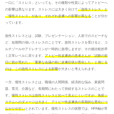
一口に「ストレス」といっても、その種類や性質によってアトピーへ
の影響は異なります。ストレスには大きく分けて
「急性ストレス」と
「慢性ストレス」があり、それぞれ皮膚への影響が異なる
ことが分か
っています。
急性ストレスとは、試験、プレゼンテーション、人前でのスピーチな
ど、短期間の強いストレスのことです。急性ストレスを受けると、コ
ルチゾールやアドレナリンが一時的に急増しますが、その後比較的早
く正常レベルに戻ります。
アトピー性皮膚炎の患者さんが「試験の前
日に肌が荒れた」「重要な会議の前に皮膚症状が悪化した」と感じる
のは、この急性ストレスによる影響
が大きいと考えられます。
一方、慢性ストレスとは、職場の人間関係、経済的な悩み、家庭問
題、育児、介護など、長期間にわたって持続するストレスのことで
す。
慢性ストレスは急性ストレスと比べて見えにくいですが、免疫シ
ステムへのダメージは大きく、アトピー性皮膚炎の長期的な悪化につ
ながりやすい
とされています。慢性ストレスの状態では、HPA軸が常