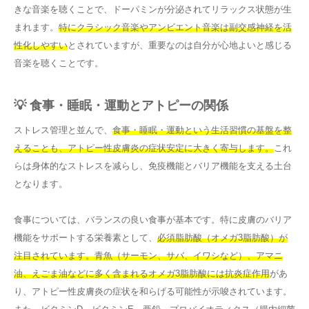
きな音楽を聴くことで、ドーパミンが分泌されてリラックス状態が生
まれます。
特にクラシック音楽やアンビエント音楽は副交感神経を活
性化しやすい
とされていますが、重要なのは自分が心地よいと感じる
音楽を聴くことです。
💡 食事・睡眠・運動とアトピーの関係
ストレス管理と並んで、
食事・睡眠・運動という生活習慣の基盤を整
えることも、アトピー性皮膚炎の症状安定に大きく寄与します。
これ
らは身体的なストレスを减らし、免疫機能とバリア機能を支える土台
となります。
食事については、バランスの良い食事が基本です。特に皮膚のバリア
機能をサポートする栄養素として、
必須脂肪酸（オメガ3脂肪酸）が
注目されています。青魚（サーモン、サバ、イワシなど）、アマニ
油、えごま油などに多く含まれるオメガ3脂肪酸には抗炎症作用
があ
り、アトピー性皮膚炎の症状を和らげる可能性が示唆されています。