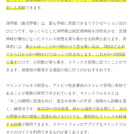
定にも貢献
できます。
深呼吸（腹式呼吸）は、最も手軽に実践できるリラクゼーション法の
ひとつです。ゆっくりとした深呼吸は副交感神経を活性化させ、交感
神経が優位になったストレス状態を落ち着かせる効果があります。具
体的には、
鼻からゆっくり4〜5秒かけて息を吸い込み、2秒ほど止め
てから口から6〜8秒かけてゆっくり吐き出します。これを5〜10回繰
り返す
だけで、心拍数が落ち着き、リラックス状態に近づくことがで
きます。就寝前や緊張する場面の前に行うのがおすすめです。
マインドフルネス瞑想も、アトピー性皮膚炎のストレス管理に有効で
あることが複数の研究で示されています。マインドフルネスとは、
「今この瞬間に意識を向け、過去や未来への不安・後悔から距離を置
く」練習法です。
毎日10〜15分程度、静かな場所で目を閉じて、自分
の呼吸や体の感覚に意識を向けるだけでも、慢性的なストレスを軽減
する効果
が期待できます。スマートフォンのアプリでもマインドフル
ネスのガイドを利用できるものが多くあります。