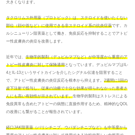
大きくなります。
タクロリムス外用薬（プロトピック）は、ステロイドを使いたくない
部位（顔や首など）に使用できる非ステロイド系の抗炎症薬
です。カ
ルシニューリン阻害薬として働き、免疫反応を抑制することでアトピ
ー性皮膚炎の炎症を改善します。
近年では、
生物学的製剤（デュピルマブなど）が中等度から重度のア
トピー性皮膚炎に対して保険適用
となっています。デュピルマブはIL-
4とIL-13というサイトカインを介したシグナル伝達を阻害すること
で、アトピー性皮膚炎の炎症反応を根本から抑えます。
2週間に1回の
皮下注射で投与し、従来の治療で十分な効果が得られなかった患者さ
んにも高い有効性が示されています。
生物学的製剤はストレスによる
免疫異常も含めたアトピーの病態に直接作用するため、精神的なQOL
の改善にも繋がることが報告されています。
経口JAK阻害薬（バリシチニブ、ウパダシチニブなど）も中等度から