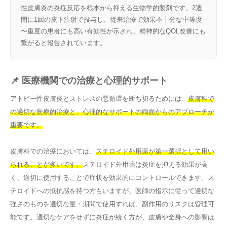
性皮膚炎の炎症反応を根本から抑える生物学的製剤です。2週
間に1回の皮下注射で投与し、従来治療で効果不十分な中等度
〜重度の患者にも高い有効性が示され、精神的なQOL改善にも
繋がると報告されています。
📌 医療機関での治療と心理的サポート
アトピー性皮膚炎とストレスの悪循環を断ち切るためには、
皮膚科で
の適切な医療的治療と、心理的なサポートの両面からのアプローチが
重要です。
皮膚科での治療においては、
ステロイド外用薬が第一選択として用い
られることが多いです。
ステロイド外用薬は炎症を抑える効果が高
く、適切に使用することで症状を効果的にコントロールできます。ス
テロイドへの抵抗感を持つ方もいますが、医師の指示に従って適切な
強さのものを適切な量・期間で使用すれば、副作用のリスクは管理可
能です。適切なケアをせずに炎症が続く方が、皮膚や全身への影響は