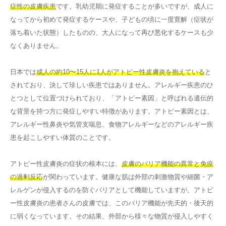
症性の皮膚疾患
です。乳幼児期に発症することが多いですが、成人に
なってから初めて発症するケースや、子どもの頃に一度寛解（症状が
落ち着いた状態）したものの、大人になって再び悪化するケースも少
なくありません。
日本では
成人の約10〜15人に1人がアトピー性皮膚炎を抱えている
と
されており、決して珍しい疾患ではありません。アレルギー疾患のひ
とつとして位置づけられており、「アトピー素因」と呼ばれる遺伝的
な背景を持つ方に発症しやすい特徴があります。アトピー素因とは、
アレルギー性鼻炎や気管支喘息、食物アレルギーなどのアレルギー疾
患を起こしやすい体質のことです。
アトピー性皮膚炎の症状の根本には、
皮膚のバリア機能の異常と免疫
の過剰反応
が関わっています。健康な肌は外部の刺激物質や細菌・ア
レルゲンが侵入するのを防ぐバリアとして機能していますが、アトピ
ー性皮膚炎の患者さんの皮膚では、このバリア機能が先天的・後天的
に弱くなっています。その結果、外部から様々な物質が侵入しやすく