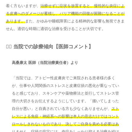
着く方もいますが、
治療せずに症状を放置すると、慢性的な炎症によ
る皮膚へのダメージが蓄積し、バリア機能の回復が困難になることが
あります。
また、かゆみや睡眠障害による精神的な影響も無視できま
せん。適切な時期に適切な治療を受けることが大切です。
👨‍⚕️ 当院での診療傾向【医師コメント】
高桑康太 医師（当院治療責任者）より
「当院では、アトピー性皮膚炎でご来院される患者様の多く
が、仕事や人間関係のストレスと皮膚症状の悪化が重なってい
ると感じており、スキンケアや薬物療法と並行してストレス管
理の大切さをお伝えするようにしています。「掻いてしまった
自分が悪い」と自責されている方も少なくありませんが、
スト
レスによる免疫・神経系への影響は本人の意志だけではコント
ロールしきれないものであり、決してご自身を責める必要はあ
りません。
症状の安定には、炎症をしっかり抑える治療を続け