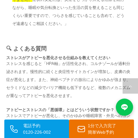
ながら、睡眠や気分転換といった生活の質を整えることも同じ
くらい重要ですので、つらさを感じていることも含めて、どう
ぞ遠慮なくご相談ください。」
🔍 よくある質問
ストレスがアトピーを悪化させる仕組みを教えてください
ストレスを感じると「HPA軸」が活性化され、コルチゾールが過剰分
泌されます。慢性的に続くと炎症性サイトカインが増加し、皮膚の炎
症が悪化します。また、神経ペプチドの放出によりかゆみが強まり、
セラミドなどの減少でバリア機能も低下するなど、複数のメカニズム
が重なってアトピーを悪化させます。
アトピーとストレスの「悪循環」とはどういう状態ですか？
ストレスでアトピーが悪化し、そのかゆみや睡眠障害・外見へのコン
プレックスが新たなストレスを生む、双方向の悪化サイクルのことで
電話予約
1分で入力完了
す。慢性的な睡眠不足はストレス耐性をさらに下げ、精神的消耗を招
0120-226-002
簡単Web予約