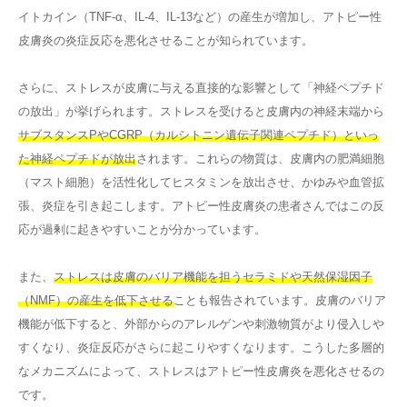
イトカイン（TNF-α、IL-4、IL-13など）の産生が増加し、アトピー性
皮膚炎の炎症反応を悪化させることが知られています。
さらに、ストレスが皮膚に与える直接的な影響として「神経ペプチド
の放出」が挙げられます。ストレスを受けると皮膚内の神経末端から
サブスタンスPやCGRP（カルシトニン遺伝子関連ペプチド）といっ
た神経ペプチドが放出
されます。これらの物質は、皮膚内の肥満細胞
（マスト細胞）を活性化してヒスタミンを放出させ、かゆみや血管拡
張、炎症を引き起こします。アトピー性皮膚炎の患者さんではこの反
応が過剰に起きやすいことが分かっています。
また、
ストレスは皮膚のバリア機能を担うセラミドや天然保湿因子
（NMF）の産生を低下させる
ことも報告されています。皮膚のバリア
機能が低下すると、外部からのアレルゲンや刺激物質がより侵入しや
すくなり、炎症反応がさらに起こりやすくなります。こうした多層的
なメカニズムによって、ストレスはアトピー性皮膚炎を悪化させるの
です。