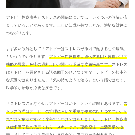
アトピー性皮膚炎とストレスの関係については、いくつかの誤解が広
まっていることがあります。正しい知識を持つことが、適切な対処に
つながります。
まず多い誤解として「アトピーはストレスが原因で起きる心の病気」
というものがあります。
アトピー性皮膚炎は遺伝的素因と皮膚バリア
機能の異常、免疫の過剰反応が関わる明確な皮膚疾患です。
ストレス
はアトピーを悪化させる誘発因子のひとつですが、アトピーの根本的
な原因ではありません。「気の持ちようで治る」という話ではなく、
医学的な治療が必要な疾患です。
「ストレスさえなくせばアトピーは治る」という誤解もあります。
ス
トレス管理はアトピーの管理において重要な要素のひとつですが、そ
れだけで症状がすべて改善するわけではありません。アトピー性皮膚
炎は多因子性の疾患であり、スキンケア、薬物療法、生活習慣の改
善、そしてストレス管理という複合的なアプローチが必要です。