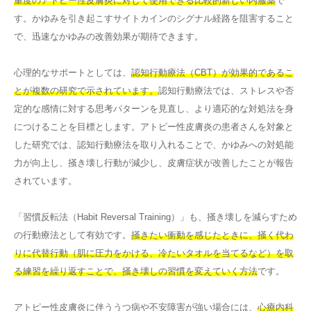
重度のアトピー性皮膚炎に対して使用できる比較的新しい内服薬
で
す。かゆみを引き起こすサイトカインのシグナル経路を阻害すること
で、迅速なかゆみの改善効果が期待できます。
心理的なサポートとしては、
認知行動療法（CBT）が効果的であるこ
とが複数の研究で示されています。
認知行動療法では、ストレスや否
定的な感情に対する思考パターンを見直し、より適応的な対処法を身
につけることを目標とします。アトピー性皮膚炎の患者さんを対象と
した研究では、認知行動療法を取り入れることで、かゆみへの対処能
力が向上し、掻き壊し行動が減少し、皮膚症状が改善したことが報告
されています。
「習慣反転法（Habit Reversal Training）」も、掻き壊しを減らすため
の行動療法として有効です。
掻きたい衝動を感じたときに、掻く代わ
りに代替行動（肌に圧力をかける、冷たいタオルを当てるなど）を取
る練習を繰り返すことで、掻き壊しの習慣を変えていく方法
です。
アトピー性皮膚炎に伴ううつ病や不安障害が強い場合には、
心療内科