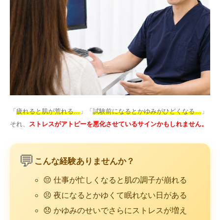
语言
简体中文
한국어
日本語
Español
English
「
疲れると肌が荒れる…
」「
試験前になるとかゆみがひどくなる…
」
それ、
ストレスがアトピーを悪化させているサインかもしれません。
💬
こんな経験ありませんか？
😔 仕事が忙しくなると肌の調子が崩れる
😣 夜になるとかゆくて眠れない日がある
😞 かゆみのせいでさらにストレスが増え