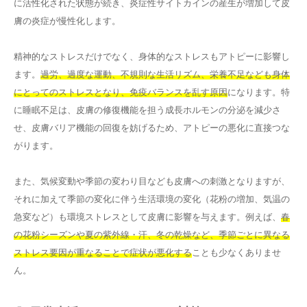
に活性化された状態が続き、炎症性サイトカインの産生が増加して皮
膚の炎症が慢性化します。
精神的なストレスだけでなく、身体的なストレスもアトピーに影響し
ます。
過労、過度な運動、不規則な生活リズム、栄養不足なども身体
にとってのストレスとなり、免疫バランスを乱す原因
になります。特
に睡眠不足は、皮膚の修復機能を担う成長ホルモンの分泌を減少さ
せ、皮膚バリア機能の回復を妨げるため、アトピーの悪化に直接つな
がります。
また、気候変動や季節の変わり目なども皮膚への刺激となりますが、
それに加えて季節の変化に伴う生活環境の変化（花粉の増加、気温の
急変など）も環境ストレスとして皮膚に影響を与えます。例えば、
春
の花粉シーズンや夏の紫外線・汗、冬の乾燥など、季節ごとに異なる
ストレス要因が重なることで症状が悪化する
ことも少なくありませ
ん。