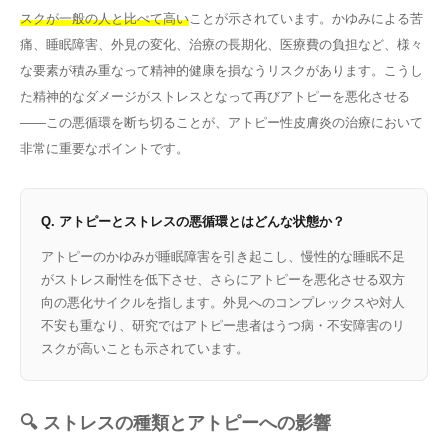
スクが一般の人と比べて高い
ことが示されています。かゆみによる苦
痛、睡眠障害、外見の変化、治療の長期化、医療費の負担など、様々
な要素が積み重なって精神的健康を損なうリスクがあります。こうし
た精神的なダメージがストレスとなって再びアトピーを悪化させる
——この悪循環を断ち切ることが、アトピー性皮膚炎の治療において
非常に重要なポイントです。
Q. アトピーとストレスの悪循環とはどんな状態か？
アトピーのかゆみが睡眠障害を引き起こし、慢性的な睡眠不足
がストレス耐性を低下させ、さらにアトピーを悪化させる双方
向の悪化サイクルを指します。外見へのコンプレックスや対人
不安も重なり、研究ではアトピー患者はうつ病・不安障害のリ
スクが高いことも示されています。
🔍 ストレスの種類とアトピーへの影響