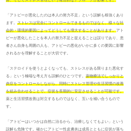
「アトピーが悪化したのは本人の努力不足」という誤解も根強くあり
ます。
ストレスは完全にコントロールできるものではなく、様々な社
会的・環境的要因によってどうしても増大することがあります。
アト
ピーが悪化したことを本人の努力不足と捉えることは誤りであり、患
者さん自身も周囲の人も、アトピーの悪化がいかに多くの要因に影響
されるかを理解することが大切です。
「ステロイドを使うとよくなっても、ストレスがある限りまた悪化す
る」という極端な考え方も誤解のひとつです。
薬物療法でしっかりと
炎症をコントロールしながら、同時にストレス管理や生活習慣の改善
を組み合わせることで、症状を長期的に安定させることが可能です。
薬と生活習慣改善は対立するものではなく、互いを補い合うもので
す。
「アトピーはいつかは自然に治るから、治療しなくてもよい」という
誤解も危険です。確かにアトピー性皮膚炎は成長とともに症状が落ち