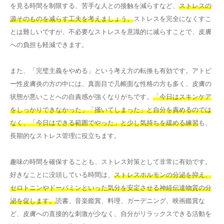
を見る時間を制限する、苦手な人との接触を減らすなど、
ストレスの
源そのものを减らす工夫を考えましょう。
ストレスを完全になくすこ
とは難しいですが、不必要なストレスを意識的に减らすことで、皮膚
への負担も軽減できます。
また、「完璧主義をやめる」という考え方の転換も有効です。アトピ
ー性皮膚炎の方の中には、真面目で几帳面な性格の方も多く、皮膚の
状態が悪いことへの自責感が強くなりがちです。
「今日はスキンケア
をしっかりできなかった」「掻いてしまった」と自分を責めるのでは
なく、「今日はできる範囲でやった」と少し気持ちを緩める練習
も、
長期的なストレス管理に役立ちます。
趣味の時間を確保することも、ストレス対策として非常に有効です。
好きなことに没頭している時間は、
ストレスホルモンの分泌を抑え、
セロトニンやドーパミンといった気分を安定させる神経伝達物質の分
泌を促します。
読書、音楽鑑賞、料理、ガーデニング、映画鑑賞な
ど、皮膚への直接的な刺激が少なく、自分がリラックスできる活動を