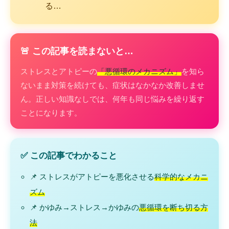
る…
🚨 この記事を読まないと…
ストレスとアトピーの
「悪循環のメカニズム」
を知ら
ないまま対策を続けても、症状はなかなか改善しませ
ん。正しい知識なしでは、何年も同じ悩みを繰り返す
ことになります。
✅ この記事でわかること
📌 ストレスがアトピーを悪化させる
科学的なメカニ
ズム
📌 かゆみ→ストレス→かゆみの
悪循環を断ち切る方
法