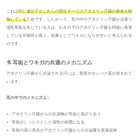
これは
同じ遺伝子がこれらの部位すべてのアポクリン汗腺の発達を制
御している
ためです。したがって、耳の中のアポクリン汗腺が活発で
湿性耳垢を生じている人は、わきの下のアポクリン汗腺も同様に発達
している可能性が高く、結果としてワキガになりやすいと考えられる
のです。
⚗️ 耳垢とワキガの共通のメカニズム
アポクリン汗腺から分泌される汗には、脂質やタンパク質が含まれて
います。
耳の中でのメカニズム：
アポクリン汗腺からの分泌物が耳垢と混ざり合う
耳垢がしっとりとした湿性の状態になる
耳垢の湿り具合がアポクリン汗腺からの分泌量を直接反映