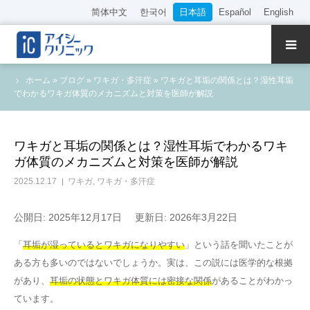
简体中文
한국어
日本語
Español
English
クリニック紹介
ホーム
»
ブログ
»
ワキガ・多汗症
»
ワキガと耳垢の関係とは？湿性耳垢
でわかるワキガ体質のメカニズムと対策を医師が解説
診療内容
院長・医師の紹介
ワキガと耳垢の関係とは？湿性耳垢でわかるワキ
ガ体質のメカニズムと対策を医師が解説
WEB予約
2025.12.17
ワキガ
,
ワキガ・多汗症
料金表
公開日: 2025年12月17日
更新日: 2026年3月22日
「
耳垢が湿っているとワキガになりやすい
」という話を聞いたことが
アクセス
ある方も多いのではないでしょうか。実は、この説には医学的な根拠
があり、
耳垢の状態とワキガ体質には密接な関係
があることがわかっ
採用情報
ています。