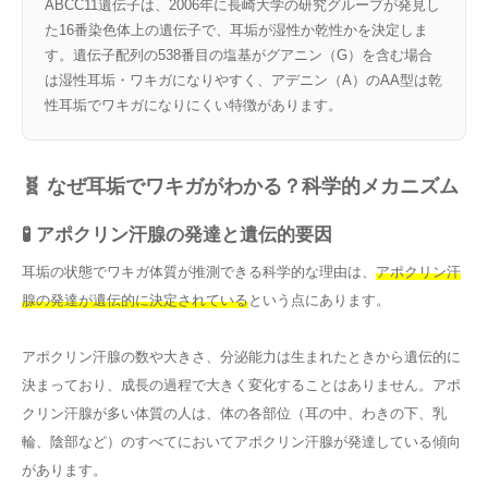
ABCC11遺伝子は、2006年に長崎大学の研究グループが発見し
た16番染色体上の遺伝子で、耳垢が湿性か乾性かを決定しま
す。遺伝子配列の538番目の塩基がグアニン（G）を含む場合
は湿性耳垢・ワキガになりやすく、アデニン（A）のAA型は乾
性耳垢でワキガになりにくい特徴があります。
🧬 なぜ耳垢でワキガがわかる？科学的メカニズム
🧪 アポクリン汗腺の発達と遺伝的要因
耳垢の状態でワキガ体質が推測できる科学的な理由は、
アポクリン汗
腺の発達が遺伝的に決定されている
という点にあります。
アポクリン汗腺の数や大きさ、分泌能力は生まれたときから遺伝的に
決まっており、成長の過程で大きく変化することはありません。アポ
クリン汗腺が多い体質の人は、体の各部位（耳の中、わきの下、乳
輪、陰部など）のすべてにおいてアポクリン汗腺が発達している傾向
があります。