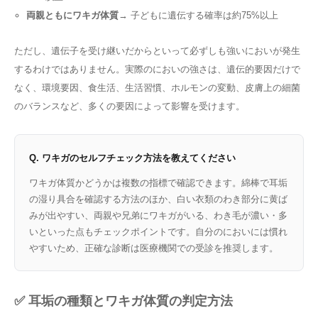
両親ともにワキガ体質
→ 子どもに遺伝する確率は約75%以上
ただし、遺伝子を受け継いだからといって必ずしも強いにおいが発生
するわけではありません。実際のにおいの強さは、遺伝的要因だけで
なく、環境要因、食生活、生活習慣、ホルモンの変動、皮膚上の細菌
のバランスなど、多くの要因によって影響を受けます。
Q. ワキガのセルフチェック方法を教えてください
ワキガ体質かどうかは複数の指標で確認できます。綿棒で耳垢
の湿り具合を確認する方法のほか、白い衣類のわき部分に黄ば
みが出やすい、両親や兄弟にワキガがいる、わき毛が濃い・多
いといった点もチェックポイントです。自分のにおいには慣れ
やすいため、正確な診断は医療機関での受診を推奨します。
✅ 耳垢の種類とワキガ体質の判定方法