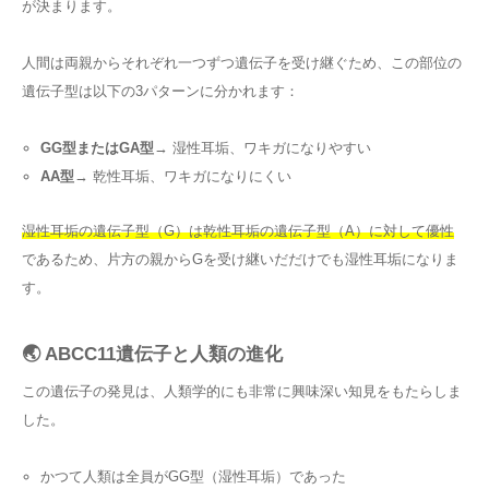
が決まります。
人間は両親からそれぞれ一つずつ遺伝子を受け継ぐため、この部位の
遺伝子型は以下の3パターンに分かれます：
GG型またはGA型
→ 湿性耳垢、ワキガになりやすい
AA型
→ 乾性耳垢、ワキガになりにくい
湿性耳垢の遺伝子型（G）は乾性耳垢の遺伝子型（A）に対して優性
であるため、片方の親からGを受け継いだだけでも湿性耳垢になりま
す。
🌏 ABCC11遺伝子と人類の進化
この遺伝子の発見は、人類学的にも非常に興味深い知見をもたらしま
した。
かつて人類は全員がGG型（湿性耳垢）であった