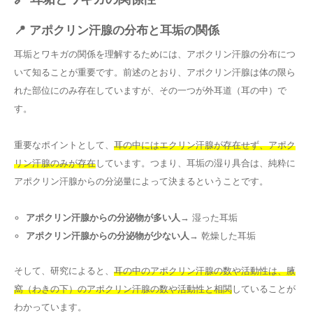
📍 アポクリン汗腺の分布と耳垢の関係
耳垢とワキガの関係を理解するためには、アポクリン汗腺の分布につ
いて知ることが重要です。前述のとおり、アポクリン汗腺は体の限ら
れた部位にのみ存在していますが、その一つが外耳道（耳の中）で
す。
重要なポイントとして、
耳の中にはエクリン汗腺が存在せず、アポク
リン汗腺のみが存在
しています。つまり、耳垢の湿り具合は、純粋に
アポクリン汗腺からの分泌量によって決まるということです。
アポクリン汗腺からの分泌物が多い人
→ 湿った耳垢
アポクリン汗腺からの分泌物が少ない人
→ 乾燥した耳垢
そして、研究によると、
耳の中のアポクリン汗腺の数や活動性は、腋
窩（わきの下）のアポクリン汗腺の数や活動性と相関
していることが
わかっています。