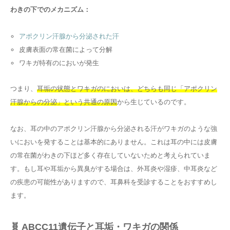
わきの下でのメカニズム：
アポクリン汗腺から分泌された汗
皮膚表面の常在菌によって分解
ワキガ特有のにおいが発生
つまり、
耳垢の状態とワキガのにおいは、どちらも同じ「アポクリン
汗腺からの分泌」という共通の原因
から生じているのです。
なお、耳の中のアポクリン汗腺から分泌される汗がワキガのような強
いにおいを発することは基本的にありません。これは耳の中には皮膚
の常在菌がわきの下ほど多く存在していないためと考えられていま
す。もし耳や耳垢から異臭がする場合は、外耳炎や湿疹、中耳炎など
の疾患の可能性がありますので、耳鼻科を受診することをおすすめし
ます。
🧬 ABCC11遺伝子と耳垢・ワキガの関係