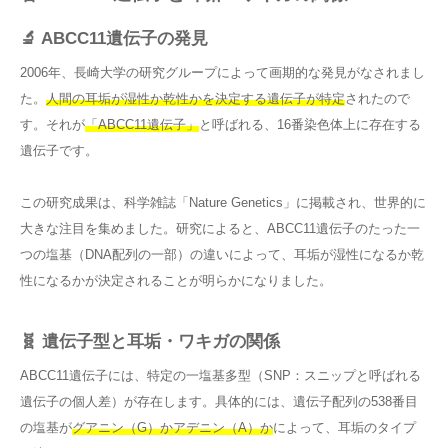
🔬 ABCC11遺伝子の発見
2006年、長崎大学の研究グループによって画期的な発見がなされまし
た。
人間の耳垢が湿性か乾性かを決定する遺伝子が特定
されたので
す。それが
「ABCC11遺伝子」
と呼ばれる、16番染色体上に存在する
遺伝子です。
この研究成果は、科学雑誌「Nature Genetics」に掲載され、世界的に
大きな注目を集めました。研究によると、ABCC11遺伝子のたった一
つの塩基（DNA配列の一部）の違いによって、耳垢が湿性になるか乾
性になるかが決定されることが明らかになりました。
🧬 遺伝子型と耳垢・ワキガの関係
ABCC11遺伝子には、特定の一塩基多型（SNP：スニップと呼ばれる
遺伝子の個人差）が存在します。具体的には、遺伝子配列の538番目
の塩基が
グアニン（G）かアデニン（A）か
によって、耳垢のタイプ