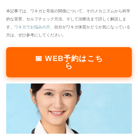
その他
本記事では、ワキガと耳垢の関係について、そのメカニズムから科学
的な背景、セルフチェック方法、そして治療法まで詳しく解説しま
す。
ワキガでお悩みの方
、自分がワキガ体質かどうか気になっている
言語
方は、ぜひ参考にしてください。
简体中文
한국어
日本語
Español
English
📅 WEB予約はこち
ら