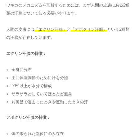
ワキガのメカニズムを理解するためには、まず人間の皮膚にある2種
類の汗腺について知る必要があります。
人間の皮膚には
「エクリン汗腺」
と
「アポクリン汗腺」
という2種類
の汗腺が存在しています。
エクリン汗腺の特徴：
全身に分布
主に体温調節のために汗を分泌
99%以上が水分で構成
サラサラとしていてほとんど無臭
お風呂で温まったときや運動したときの汗
アポクリン汗腺の特徴：
体の限られた部位にのみ存在