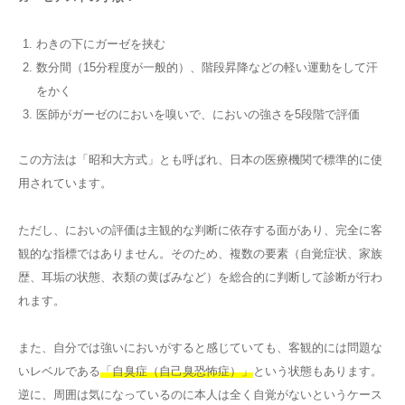
わきの下にガーゼを挟む
数分間（15分程度が一般的）、階段昇降などの軽い運動をして汗
をかく
医師がガーゼのにおいを嗅いで、においの強さを5段階で評価
この方法は「昭和大方式」とも呼ばれ、日本の医療機関で標準的に使
用されています。
ただし、においの評価は主観的な判断に依存する面があり、完全に客
観的な指標ではありません。そのため、複数の要素（自覚症状、家族
歴、耳垢の状態、衣類の黄ばみなど）を総合的に判断して診断が行わ
れます。
また、自分では強いにおいがすると感じていても、客観的には問題な
いレベルである
「自臭症（自己臭恐怖症）」
という状態もあります。
逆に、周囲は気になっているのに本人は全く自覚がないというケース