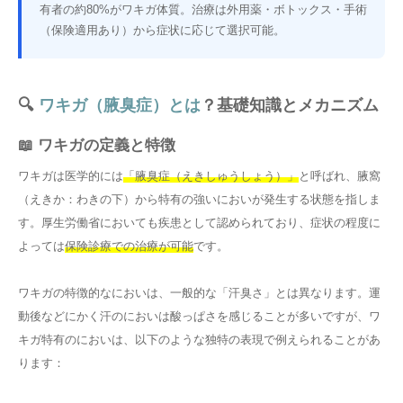
有者の約80%がワキガ体質。治療は外用薬・ボトックス・手術
（保険適用あり）から症状に応じて選択可能。
🔍
ワキガ（腋臭症）とは
？基礎知識とメカニズム
📖 ワキガの定義と特徴
ワキガは医学的には
「腋臭症（えきしゅうしょう）」
と呼ばれ、腋窩
（えきか：わきの下）から特有の強いにおいが発生する状態を指しま
す。厚生労働省においても疾患として認められており、症状の程度に
よっては
保険診療での治療が可能
です。
ワキガの特徴的なにおいは、一般的な「汗臭さ」とは異なります。運
動後などにかく汗のにおいは酸っぱさを感じることが多いですが、ワ
キガ特有のにおいは、以下のような独特の表現で例えられることがあ
ります：