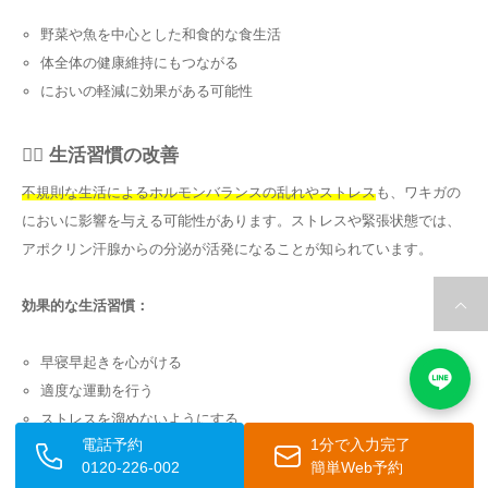
野菜や魚を中心とした和食的な食生活
体全体の健康維持にもつながる
においの軽減に効果がある可能性
🧘‍♂️ 生活習慣の改善
不規則な生活によるホルモンバランスの乱れやストレス
も、ワキガの
においに影響を与える可能性があります。ストレスや緊張状態では、
アポクリン汗腺からの分泌が活発になることが知られています。
効果的な生活習慣：
早寝早起きを心がける
適度な運動を行う
ストレスを溜めないようにする
電話予約
1分で入力完了
老廃物の排出を促進する
0120-226-002
簡単Web予約
ストレス発散につながる