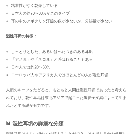
粘着性がなく乾燥している
日本人の約70〜80%がこのタイプ
耳の中のアポクリン汗腺の数が少ないか、分泌量が少ない
湿性耳垢の特徴：
しっとりとした、あるいはべたつきのある耳垢
「アメ耳」や「ネコ耳」と呼ばれることもある
日本人では約20〜30%
ヨーロッパ人やアフリカ人ではほとんどの人が湿性耳垢
人類のルーツをたどると、もともと人間は湿性耳垢であったと考えら
れており、乾性耳垢は東北アジアで起こった遺伝子変異によって生ま
れたとする説が有力です。
📊 湿性耳垢の詳細な分類
湿性耳垢はさらに細かく分類することができ、その湿り具合や粘度に