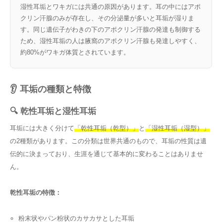
湿性耳垢とワキガには共通の原因があります。耳の中にはアポ
クリン汗腺のみが存在し、その分泌量が多いと耳垢が湿りま
す。同じ遺伝子がわきの下のアポクリン汗腺の発達も制御する
ため、湿性耳垢の人は腋窩のアポクリン汗腺も発達しやすく、
約80%がワキガ体質とされています。
👂 耳垢の種類と特徴
🔍 乾性耳垢と湿性耳垢
耳垢には大きく分けて
「乾性耳垢（乾型）」
と
「湿性耳垢（湿型）」
の2種類があります。この分類は世界共通のもので、耳垢の性質は遺
伝的に決まっており、生涯を通じて基本的に変わることはありませ
ん。
乾性耳垢の特徴：
粉末状やパン粉状のカサカサとした耳垢