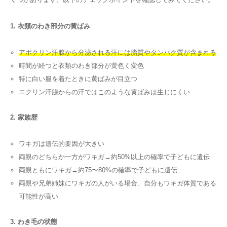
1. 衣類のわき部分の黄ばみ
アポクリン汗腺から分泌される汗には脂質やタンパク質が含まれる
時間が経つと衣類のわき部分が黄色く変色
特に白い服を着たときに黄ばみが目立つ
エクリン汗腺からの汗ではこのような黄ばみは生じにくい
2. 家族歴
ワキガは遺伝的要因が大きい
両親のどちらか一方がワキガ→約50%以上の確率で子どもに遺伝
両親ともにワキガ→約75〜80%の確率で子どもに遺伝
両親や兄弟姉妹にワキガの人がいる場合、自分もワキガ体質である
可能性が高い
3. わき毛の状態