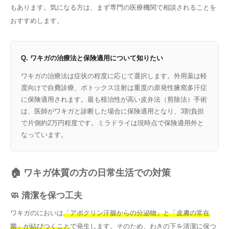
もあります。気になる方は、まず専門の医療機関で相談されることを
おすすめします。
Q. ワキガの治療法と保険適用について知りたい
ワキガの治療法は症状の程度に応じて選択します。外用薬は軽
度向けで自費診療、ボトックス注射は重度の原発性腋窩多汗症
に保険適用されます。最も根治性が高い皮弁法（剪除法）手術
は、医師がワキガと診断した場合に保険適用となり、3割負担
で片側約2万円程度です。ミラドライは現時点で保険適用外と
なっています。
🏠 ワキガ体質の方の日常生活での対策
🧼 清潔を保つ工夫
ワキガのにおいは
「アポクリン汗腺からの分泌物」と「皮膚の常在
菌」が結びつくこと
で発生します。そのため、わきの下を清潔に保つ