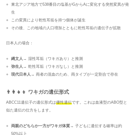
東北アジア地方で538番目の塩基がGからAに変化する突然変異が発
生
この変異により乾性耳垢を持つ個体が誕生
その後、この地域の人口増加とともに乾性耳垢の遺伝子が拡散
日本人の場合：
縄文人
→ 湿性耳垢（ワキガあり）と推測
弥生人
→ 乾性耳垢（ワキガなし）と推測
現代日本人
→ 両者の混血のため、両タイプが一定割合で存在
👨‍👩‍👧‍👦 ワキガの遺伝形式
ABCC11遺伝子の遺伝形式は
優性遺伝
です。これは血液型のABO型と
似た遺伝の仕方をします。
両親のどちらか一方がワキガ体質
→ 子どもに遺伝する確率は約
50%以上