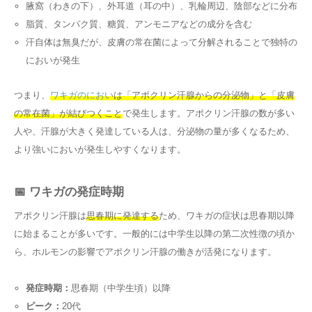
腋窩（わきの下）、外耳道（耳の中）、乳輪周辺、陰部などに分布
脂質、タンパク質、糖質、アンモニアなどの成分を含む
汗自体は無臭だが、皮膚の常在菌によって分解されることで独特の
においが発生
つまり、
ワキガのにおい
は「アポクリン汗腺からの分泌物」と「皮膚
の常在菌」が結びつくこと
で発生します。アポクリン汗腺の数が多い
人や、汗腺が大きく発達している人は、分泌物の量が多くなるため、
より強いにおいが発生しやすくなります。
📅 ワキガの発症時期
アポクリン汗腺は
思春期に発達する
ため、ワキガの症状は思春期以降
に始まることが多いです。一般的には中学生以降の第二次性徴の頃か
ら、ホルモンの影響でアポクリン汗腺の働きが活発になります。
発症時期：
思春期（中学生頃）以降
ピーク：
20代