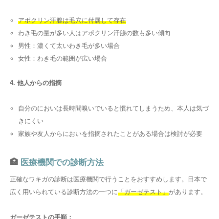
アポクリン汗腺は毛穴に付属して存在
わき毛の量が多い人はアポクリン汗腺の数も多い傾向
男性：濃くて太いわき毛が多い場合
女性：わき毛の範囲が広い場合
4. 他人からの指摘
自分のにおいは長時間嗅いでいると慣れてしまうため、本人は気づ
きにくい
家族や友人からにおいを指摘されたことがある場合は検討が必要
🏥
医療機関での診断方法
正確なワキガの診断は医療機関で行うことをおすすめします。日本で
広く用いられている診断方法の一つに
「ガーゼテスト」
があります。
ガーゼテストの手順：