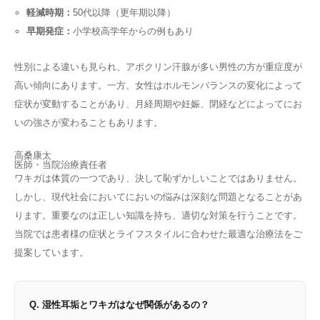
軽減時期：
50代以降（更年期以降）
早期発症：
小学校高学年からの例もあり
性別による違いも見られ、アポクリン汗腺が多い男性の方が重症度が
高い傾向にあります。一方、女性はホルモンバランスの変化によって
症状が変動することがあり、月経周期や妊娠、閉経などによってにお
いの強さが変わることもあります。
高桑康太
医師・当院治療責任者
ワキガは体質の一つであり、決して恥ずかしいことではありません。
しかし、現代社会においてにおいの悩みは深刻な問題となることがあ
ります。重要なのは正しい知識を持ち、適切な対策を行うことです。
当院では患者様の症状とライフスタイルに合わせた最適な治療法をご
提案しています。
Q. 湿性耳垢とワキガはなぜ関係があるの？