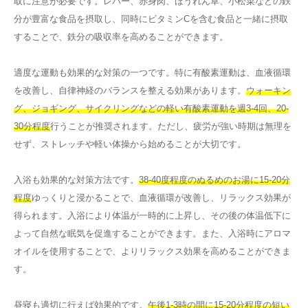
取に注意が必要です。レバー、赤身肉、ほうれん草、小松菜などの鉄
分が豊富な食品を摂取し、同時にビタミンCを含む食品と一緒に摂取
することで、鉄分の吸収率を高めることができます。
適度な運動も効果的な対策の一つです。特に有酸素運動は、血液循環
を改善し、自律神経のバランスを整える効果があります。
ウォーキン
グ、ジョギング、サイクリングなどの軽い有酸素運動を週3-4回、20-
30分程度
行うことが推奨されます。ただし、疲労が強い時期は無理を
せず、ストレッチや軽い体操から始めることが大切です。
入浴も効果的な対策方法です。
38-40度程度のぬるめのお湯に15-20分
程度
ゆっくりと浸かることで、血液循環が改善し、リラックス効果が
得られます。入浴により体温が一時的に上昇し、その後の体温低下に
よって自然な眠気を促進することができます。また、入浴時にアロマ
オイルを使用することで、よりリラックス効果を高めることができま
す。
昼寝も適切に行えば効果的です。
午後1-3時の間に15-20分程度の短い