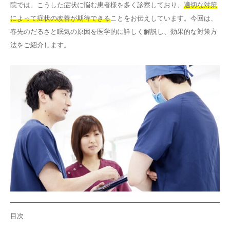
院では、こうした症状に悩む患者様を多く診察しており、
適切な対策
その他
によって症状の改善が期待できる
ことをお伝えしています。今回は、
春先のだるさと眠気の原因を医学的に詳しく解説し、効果的な対策方
法をご紹介します。
言語
简体中文
한국어
日本語
Español
English
目次