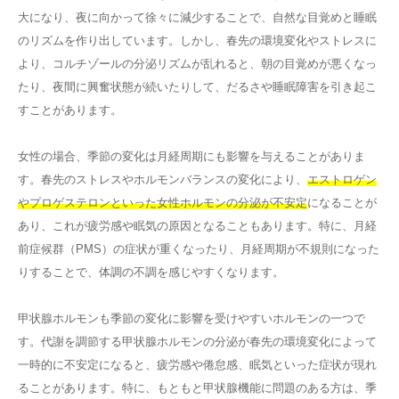
大になり、夜に向かって徐々に減少することで、自然な目覚めと睡眠
のリズムを作り出しています。しかし、春先の環境変化やストレスに
より、コルチゾールの分泌リズムが乱れると、朝の目覚めが悪くなっ
たり、夜間に興奮状態が続いたりして、だるさや睡眠障害を引き起こ
すことがあります。
女性の場合、季節の変化は月経周期にも影響を与えることがありま
す。春先のストレスやホルモンバランスの変化により、
エストロゲン
やプロゲステロンといった女性ホルモンの分泌が不安定
になることが
あり、これが疲労感や眠気の原因となることもあります。特に、月経
前症候群（PMS）の症状が重くなったり、月経周期が不規則になった
りすることで、体調の不調を感じやすくなります。
甲状腺ホルモンも季節の変化に影響を受けやすいホルモンの一つで
す。代謝を調節する甲状腺ホルモンの分泌が春先の環境変化によって
一時的に不安定になると、疲労感や倦怠感、眠気といった症状が現れ
ることがあります。特に、もともと甲状腺機能に問題のある方は、季