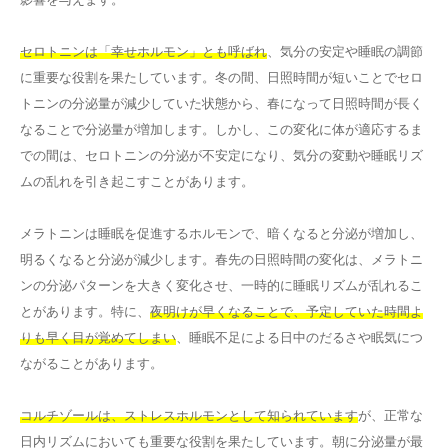
セロトニンは「幸せホルモン」とも呼ばれ
、気分の安定や睡眠の調節
に重要な役割を果たしています。冬の間、日照時間が短いことでセロ
トニンの分泌量が減少していた状態から、春になって日照時間が長く
なることで分泌量が増加します。しかし、この変化に体が適応するま
での間は、セロトニンの分泌が不安定になり、気分の変動や睡眠リズ
ムの乱れを引き起こすことがあります。
メラトニンは睡眠を促進するホルモンで、暗くなると分泌が増加し、
明るくなると分泌が減少します。春先の日照時間の変化は、メラトニ
ンの分泌パターンを大きく変化させ、一時的に睡眠リズムが乱れるこ
とがあります。特に、
夜明けが早くなることで、予定していた時間よ
りも早く目が覚めてしまい
、睡眠不足による日中のだるさや眠気につ
ながることがあります。
コルチゾールは、ストレスホルモンとして知られています
が、正常な
日内リズムにおいても重要な役割を果たしています。朝に分泌量が最