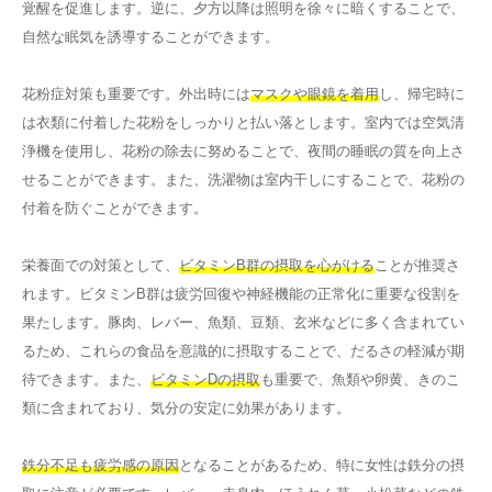
覚醒を促進します。逆に、夕方以降は照明を徐々に暗くすることで、
自然な眠気を誘導することができます。
花粉症対策も重要です。外出時には
マスクや眼鏡を着用
し、帰宅時に
は衣類に付着した花粉をしっかりと払い落とします。室内では空気清
浄機を使用し、花粉の除去に努めることで、夜間の睡眠の質を向上さ
せることができます。また、洗濯物は室内干しにすることで、花粉の
付着を防ぐことができます。
栄養面での対策として、
ビタミンB群の摂取を心がける
ことが推奨さ
れます。ビタミンB群は疲労回復や神経機能の正常化に重要な役割を
果たします。豚肉、レバー、魚類、豆類、玄米などに多く含まれてい
るため、これらの食品を意識的に摂取することで、だるさの軽減が期
待できます。また、
ビタミンDの摂取
も重要で、魚類や卵黄、きのこ
類に含まれており、気分の安定に効果があります。
鉄分不足も疲労感の原因
となることがあるため、特に女性は鉄分の摂