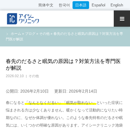
简体中文
한국어
日本語
Español
English
クリニック紹介
ホーム
»
ブログ
»
その他
»
春先のだるさと眠気の原因は？対策方法を専
門医が解説
診療内容
院長・医師の紹介
春先のだるさと眠気の原因は？対策方法を専門医
が解説
WEB予約
2026.02.10
その他
料金表
公開日: 2026年2月10日
更新日: 2026年2月14日
春になると
「なんとなくだるい」「眠気が取れない」
といった症状に
アクセス
悩まされる方は少なくありません。暖かくなって活動的になりたい時
期なのに、なぜか体調が優れない。このような春先特有のだるさや眠
採用情報
気には、いくつかの明確な原因があります。アイシークリニック池袋