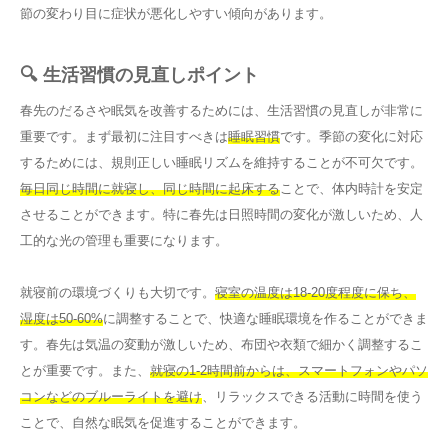
節の変わり目に症状が悪化しやすい傾向があります。
🔍 生活習慣の見直しポイント
春先のだるさや眠気を改善するためには、生活習慣の見直しが非常に
重要です。まず最初に注目すべきは
睡眠習慣
です。季節の変化に対応
するためには、規則正しい睡眠リズムを維持することが不可欠です。
毎日同じ時間に就寝し、同じ時間に起床する
ことで、体内時計を安定
させることができます。特に春先は日照時間の変化が激しいため、人
工的な光の管理も重要になります。
就寝前の環境づくりも大切です。
寝室の温度は18-20度程度に保ち、
湿度は50-60%
に調整することで、快適な睡眠環境を作ることができま
す。春先は気温の変動が激しいため、布団や衣類で細かく調整するこ
とが重要です。また、
就寝の1-2時間前からは、スマートフォンやパソ
コンなどのブルーライトを避け
、リラックスできる活動に時間を使う
ことで、自然な眠気を促進することができます。