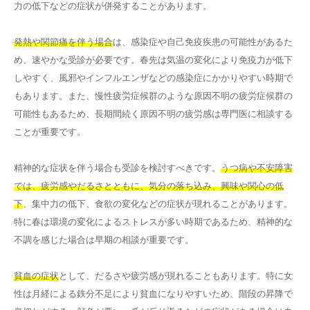
力の低下などの症状が併発することがあります。
発熱や関節痛を伴う場合
は、感染症や自己免疫疾患の可能性があるた
め、速やかな受診が必要です。春先は気温の変化により免疫力が低下
しやすく、風邪やインフルエンザなどの感染症にかかりやすい時期で
もあります。また、慢性疲労症候群のような原因不明の疲労症候群の
可能性もあるため、長期間続く原因不明の疲労感は専門医に相談する
ことが重要です。
精神的な症状を伴う場合も受診を検討すべきです。
うつ病や不安障害
では、疲労感やだるさとともに、気分の落ち込み、興味や関心の低
下
、集中力の低下、食欲の変化などの症状が現れることがあります。
特に春は環境の変化によるストレスが多い時期であるため、精神的な
不調を感じた場合は早期の相談が重要です。
貧血の症状
として、だるさや疲労感が現れることもあります。特に女
性は月経による鉄分不足により貧血になりやすいため、階段の昇降で