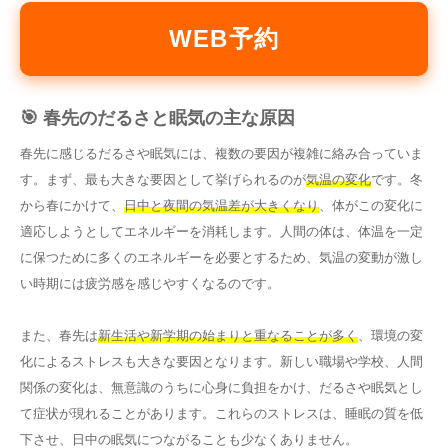
WEB予約
🎯 春先のだるさと眠気の主な原因
春先に感じるだるさや眠気には、複数の要因が複雑に絡み合っていま
す。まず、最も大きな要因として挙げられるのが
気温の変化
です。冬
から春にかけて、
日中と夜間の気温差が大きくなり
、体がこの変化に
適応しようとしてエネルギーを消耗します。人間の体は、体温を一定
に保つために多くのエネルギーを必要とするため、気温の変動が激し
い時期には疲労感を感じやすくなるのです。
また、春先は
新生活や新学期の始まりと重なることが多く
、環境の変
化によるストレスも大きな要因となります。新しい職場や学校、人間
関係の変化は、無意識のうちに心身に負担をかけ、だるさや眠気とし
て症状が現れることがあります。これらのストレスは、睡眠の質を低
下させ、日中の眠気につながることも少なくありません。