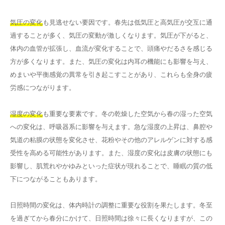
気圧の変化
も見逃せない要因です。春先は低気圧と高気圧が交互に通
過することが多く、気圧の変動が激しくなります。気圧が下がると、
体内の血管が拡張し、血流が変化することで、頭痛やだるさを感じる
方が多くなります。また、気圧の変化は内耳の機能にも影響を与え、
めまいや平衡感覚の異常を引き起こすことがあり、これらも全身の疲
労感につながります。
湿度の変化
も重要な要素です。冬の乾燥した空気から春の湿った空気
への変化は、呼吸器系に影響を与えます。急な湿度の上昇は、鼻腔や
気道の粘膜の状態を変化させ、花粉やその他のアレルゲンに対する感
受性を高める可能性があります。また、湿度の変化は皮膚の状態にも
影響し、肌荒れやかゆみといった症状が現れることで、睡眠の質の低
下につながることもあります。
日照時間の変化は、体内時計の調整に重要な役割を果たします。冬至
を過ぎてから春分にかけて、日照時間は徐々に長くなりますが、この