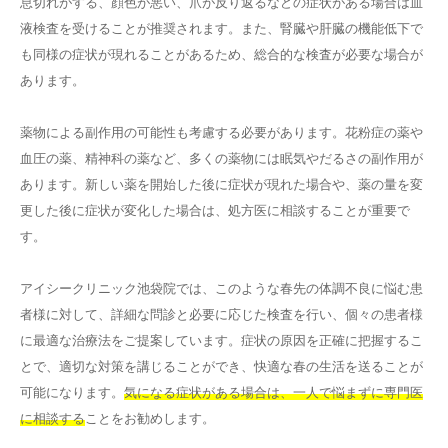
息切れがする、顔色が悪い、爪が反り返るなどの症状がある場合は血
液検査を受けることが推奨されます。また、腎臓や肝臓の機能低下で
も同様の症状が現れることがあるため、総合的な検査が必要な場合が
あります。
薬物による副作用の可能性も考慮する必要があります。花粉症の薬や
血圧の薬、精神科の薬など、多くの薬物には眠気やだるさの副作用が
あります。新しい薬を開始した後に症状が現れた場合や、薬の量を変
更した後に症状が変化した場合は、処方医に相談することが重要で
す。
アイシークリニック池袋院では、このような春先の体調不良に悩む患
者様に対して、詳細な問診と必要に応じた検査を行い、個々の患者様
に最適な治療法をご提案しています。症状の原因を正確に把握するこ
とで、適切な対策を講じることができ、快適な春の生活を送ることが
可能になります。
気になる症状がある場合は、一人で悩まずに専門医
に相談する
ことをお勧めします。