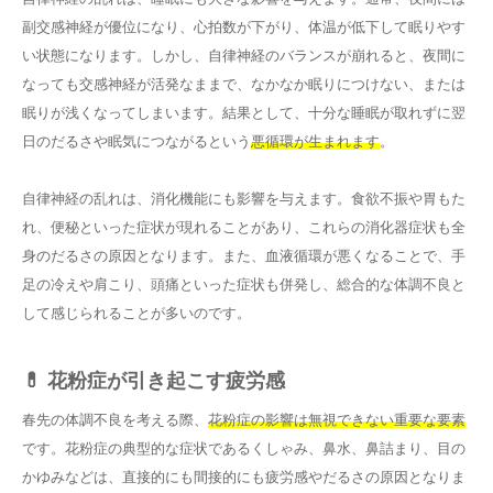
副交感神経が優位になり、心拍数が下がり、体温が低下して眠りやす
い状態になります。しかし、自律神経のバランスが崩れると、夜間に
なっても交感神経が活発なままで、なかなか眠りにつけない、または
眠りが浅くなってしまいます。結果として、十分な睡眠が取れずに翌
日のだるさや眠気につながるという
悪循環が生まれます
。
自律神経の乱れは、消化機能にも影響を与えます。食欲不振や胃もた
れ、便秘といった症状が現れることがあり、これらの消化器症状も全
身のだるさの原因となります。また、血液循環が悪くなることで、手
足の冷えや肩こり、頭痛といった症状も併発し、総合的な体調不良と
して感じられることが多いのです。
💊 花粉症が引き起こす疲労感
春先の体調不良を考える際、
花粉症の影響は無視できない重要な要素
です。花粉症の典型的な症状であるくしゃみ、鼻水、鼻詰まり、目の
かゆみなどは、直接的にも間接的にも疲労感やだるさの原因となりま