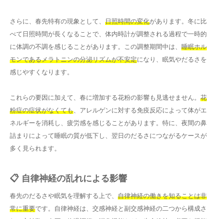
さらに、春先特有の現象として、
日照時間の変化
があります。冬に比
べて日照時間が長くなることで、体内時計が調整される過程で一時的
に体調の不調を感じることがあります。この調整期間中は、
睡眠ホル
モンであるメラトニンの分泌リズムが不安定
になり、眠気やだるさを
感じやすくなります。
これらの要因に加えて、春に増加する花粉の影響も見逃せません。
花
粉症の症状がなくても
、アレルゲンに対する免疫反応によって体がエ
ネルギーを消耗し、疲労感を感じることがあります。特に、夜間の鼻
詰まりによって睡眠の質が低下し、翌日のだるさにつながるケースが
多く見られます。
📋 自律神経の乱れによる影響
春先のだるさや眠気を理解する上で、
自律神経の働きを知ることは非
常に重要
です。自律神経は、交感神経と副交感神経の二つから構成さ