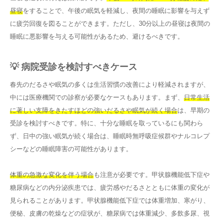
昼寝
をすることで、午後の眠気を軽減し、夜間の睡眠に影響を与えず
に疲労回復を図ることができます。ただし、30分以上の昼寝は夜間の
睡眠に悪影響を与える可能性があるため、避けるべきです。
💡 病院受診を検討すべきケース
春先のだるさや眠気の多くは生活習慣の改善により軽減されますが、
中には医療機関での診察が必要なケースもあります。まず、
日常生活
に著しい支障をきたすほどの強いだるさや眠気が続く場合
は、早期の
受診を検討すべきです。特に、十分な睡眠を取っているにも関わら
ず、日中の強い眠気が続く場合は、睡眠時無呼吸症候群やナルコレプ
シーなどの睡眠障害の可能性があります。
体重の急激な変化を伴う場合
も注意が必要です。甲状腺機能低下症や
糖尿病などの内分泌疾患では、疲労感やだるさとともに体重の変化が
見られることがあります。甲状腺機能低下症では体重増加、寒がり、
便秘、皮膚の乾燥などの症状が、糖尿病では体重減少、多飲多尿、視