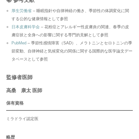
📚 参考文献
厚生労働省
– 睡眠指針や自律神経の働き、季節性の体調変化に関
する公的な健康情報として参照
日本皮膚科学会
– 花粉症とアレルギー性皮膚炎の関連、春季の皮
膚症状と全身への影響に関する専門的見解として参照
PubMed
– 季節性感情障害（SAD）、メラトニンとセロトニンの季
節変動、自律神経と気候変化の関係に関する国際的な医学論文デー
タベースとして参照
監修者医師
高桑 康太 医師
保有資格
ミラドライ認定医
略歴