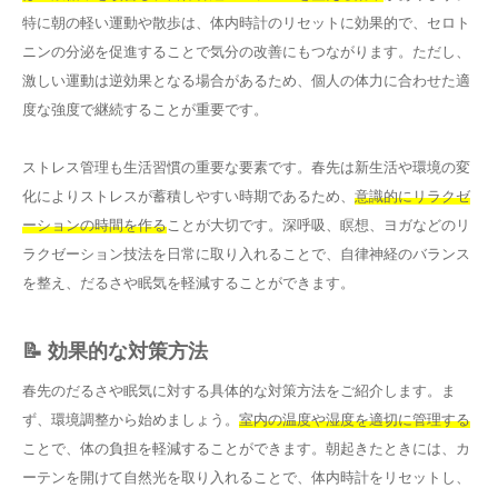
特に朝の軽い運動や散歩は、体内時計のリセットに効果的で、セロト
ニンの分泌を促進することで気分の改善にもつながります。ただし、
激しい運動は逆効果となる場合があるため、個人の体力に合わせた適
度な強度で継続することが重要です。
ストレス管理も生活習慣の重要な要素です。春先は新生活や環境の変
化によりストレスが蓄積しやすい時期であるため、
意識的にリラクゼ
ーションの時間を作る
ことが大切です。深呼吸、瞑想、ヨガなどのリ
ラクゼーション技法を日常に取り入れることで、自律神経のバランス
を整え、だるさや眠気を軽減することができます。
📝 効果的な対策方法
春先のだるさや眠気に対する具体的な対策方法をご紹介します。ま
ず、環境調整から始めましょう。
室内の温度や湿度を適切に管理する
ことで、体の負担を軽減することができます。朝起きたときには、カ
ーテンを開けて自然光を取り入れることで、体内時計をリセットし、