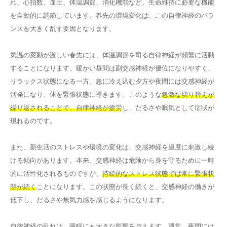
れ、心拍数、血圧、体温調節、消化機能など、生命維持に必要な機能
を自動的に調節しています。春先の環境変化は、この自律神経のバラ
ンスを大きく乱す要因となります。
気温の変動が激しい春先には、体温調節を司る自律神経が頻繁に活動
することになります。暖かい昼間は副交感神経が優位になりやすく、
リラックス状態になる一方、急に冷え込む夕方や夜間には交感神経が
活発になり、体を緊張状態に導きます。このような
急激な切り替えが
繰り返されることで、自律神経が疲労
し、だるさや眠気として症状が
現れるのです。
また、新生活のストレスや環境の変化は、交感神経を過度に刺激し続
ける傾向があります。本来、交感神経は危険から身を守るために一時
的に活性化されるものですが、
持続的なストレス状態では常に緊張状
態が続く
ことになります。この状態が長く続くと、交感神経の働きが
低下し、だるさや無気力感を感じるようになります。
自律神経の乱れは、睡眠にも大きな影響を与えます。通常、夜間には