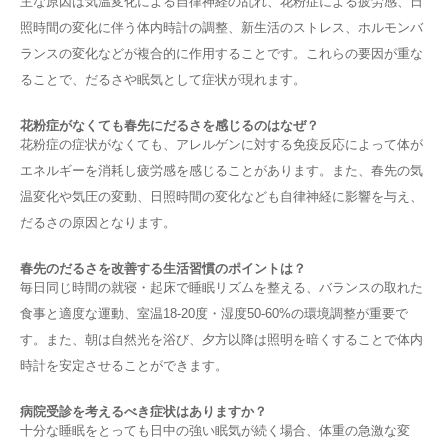
主な原因は気温変化による自律神経の乱れ、花粉症による疲労感、日
照時間の変化に伴う体内時計の調整、新生活のストレス、ホルモンバ
ランスの変化などが複合的に作用することです。これらの要因が重な
ることで、だるさや眠気として症状が現れます。
花粉症がなくても春先にだるさを感じるのはなぜ？
花粉症の症状がなくても、アレルゲンに対する免疫反応によって体が
エネルギーを消耗し疲労感を感じることがあります。また、春先の気
温変化や気圧の変動、日照時間の変化なども自律神経に影響を与え、
だるさの原因となります。
春先のだるさを改善する生活習慣のポイントは？
毎日同じ時間の就寝・起床で睡眠リズムを整える、バランスの取れた
食事と適度な運動、室温18-20度・湿度50-60%の環境調整が重要で
す。また、朝は自然光を浴び、夕方以降は照明を暗くすることで体内
時計を安定させることができます。
病院受診を考えるべき症状はありますか？
十分な睡眠をとっても日中の強い眠気が続く場合、体重の急激な変