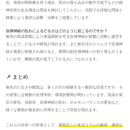
化、発熱や関節痛を伴う場合、気分の落ち込みや集中力低下などの精
神症状がある場合は受診を検討してください。当院でも詳細な問診と
検査により適切な診断・治療をご提案しています。
自律神経の乱れによるだるさはどのように起こるのですか？
春先の気温変動により体温調節を司る自律神経が頻繁に活動し疲労す
ることで、だるさや眠気が現れます。また新生活のストレスで交感神
経が過度に刺激され続けると、夜間の副交感神経への切り替えがうま
くいかず、睡眠の質が低下してだるさにつながります。
📌 まとめ
春先のだるさや眠気は、多くの方が経験する一般的な症状ですが、そ
の背景には複数の生理学的・環境的要因が関わっています。気温や気
圧の変化、花粉症、自律神経の乱れ、ホルモンバランスの変化など、
様々な要因が複合的に作用することで症状が現れます。
これらの症状への対策として、
規則正しい生活リズムの維持、適切な