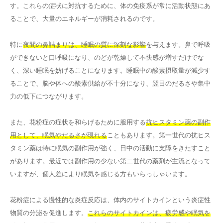
す。これらの症状に対抗するために、体の免疫系が常に活動状態にあ
ることで、大量のエネルギーが消耗されるのです。
特に
夜間の鼻詰まりは、睡眠の質に深刻な影響
を与えます。鼻で呼吸
ができないと口呼吸になり、のどが乾燥して不快感が増すだけでな
く、深い睡眠を妨げることになります。睡眠中の酸素摂取量が減少す
ることで、脳や体への酸素供給が不十分になり、翌日のだるさや集中
力の低下につながります。
また、花粉症の症状を和らげるために服用する
抗ヒスタミン薬の副作
用として、眠気やだるさが現れる
こともあります。第一世代の抗ヒス
タミン薬は特に眠気の副作用が強く、日中の活動に支障をきたすこと
があります。最近では副作用の少ない第二世代の薬剤が主流となって
いますが、個人差により眠気を感じる方もいらっしゃいます。
花粉症による慢性的な炎症反応は、体内のサイトカインという炎症性
物質の分泌を促進します。
これらのサイトカインは、疲労感や眠気を