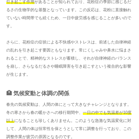
引き起こす作用
があることが知られており、花粉症の季節に感じるだ
るさの生物学的な基盤となっています。この反応は、花粉に直接触れ
ていない時間帯でも続くため、一日中疲労感を感じることが多いので
す。
さらに、花粉症の症状による不快感やストレスは、前述した自律神経
の乱れを引き起こす要因ともなります。常にくしゃみや鼻水に悩まさ
れることで、精神的なストレスが蓄積し、それが自律神経のバランス
を崩し、さらなるだるさや睡眠障害を引き起こすという複合的な影響
が生じます。
🏥 気候変動と体調の関係
春先の気候変動は、人間の体にとって大きなチャレンジとなります。
冬の寒さから春の暖かさへの移行期間中、
一日の中でも気温差が10度
以上
になることも珍しくありません。このような急激な気温変化に対
して、人間の体は恒常性を保とうとして常に調整を行っており、この
調整作業が疲労の原因となるのです。