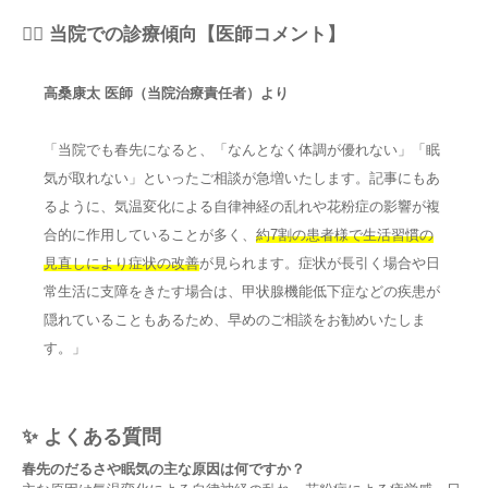
👨‍⚕️ 当院での診療傾向【医師コメント】
高桑康太 医師（当院治療責任者）より
「当院でも春先になると、「なんとなく体調が優れない」「眠
気が取れない」といったご相談が急増いたします。記事にもあ
るように、気温変化による自律神経の乱れや花粉症の影響が複
合的に作用していることが多く、
約7割の患者様で生活習慣の
見直しにより症状の改善
が見られます。症状が長引く場合や日
常生活に支障をきたす場合は、甲状腺機能低下症などの疾患が
隠れていることもあるため、早めのご相談をお勧めいたしま
す。」
✨ よくある質問
春先のだるさや眠気の主な原因は何ですか？