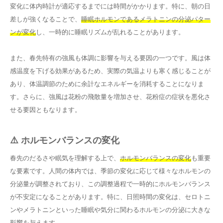
変化に体内時計が適応するまでには時間がかかります。特に、朝の日
差しが強くなることで、
睡眠ホルモンであるメラトニンの分泌パター
ンが変化
し、一時的に睡眠リズムが乱れることがあります。
また、春先特有の強風も体調に影響を与える要因の一つです。風は体
感温度を下げる効果があるため、実際の気温よりも寒く感じることが
あり、体温調節のために余計なエネルギーを消耗することになりま
す。さらに、強風は花粉の飛散量を増加させ、花粉症の症状を悪化さ
せる要因ともなります。
⚠️ ホルモンバランスの変化
春先のだるさや眠気を理解する上で、
ホルモンバランスの変化
も重要
な要素です。人間の体内では、季節の変化に応じて様々なホルモンの
分泌量が調整されており、この調整過程で一時的にホルモンバランス
が不安定になることがあります。特に、日照時間の変化は、セロトニ
ンやメラトニンといった睡眠や気分に関わるホルモンの分泌に大きな
影響を与えます。