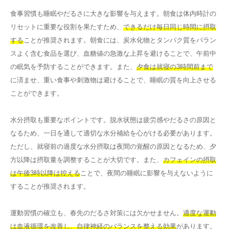
食事習慣も睡眠やだるさに大きな影響を与えます。朝食は体内時計の
リセットに重要な役割を果たすため、
できるだけ毎日同じ時間に摂取
する
ことが推奨されます。朝食には、炭水化物とタンパク質をバラン
スよく含む食品を選び、血糖値の急激な上昇を避けることで、午前中
の眠気を予防することができます。また、
夕食は就寝の3時間前まで
に済ませ、重い食事や刺激物は避けることで、睡眠の質を向上させる
ことができます。
水分摂取も重要なポイントです。脱水状態は疲労感やだるさの原因と
なるため、一日を通して適切な水分補給を心がける必要があります。
ただし、就寝前の過度な水分摂取は夜間の覚醒の原因となるため、夕
方以降は摂取量を調整することが大切です。また、
カフェインの摂取
は午後3時以降は控える
ことで、夜間の睡眠に影響を与えないように
することが推奨されます。
運動習慣の確立も、春先のだるさ対策には欠かせません。
適度な運動
は血液循環を改善し、自律神経のバランスを整える効果
があります。