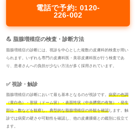
電話で予約: 0120-
226-002
💪 脂腺増殖症の検査・診断方法
脂腺増殖症の診断には、視診を中心とした複数の皮膚科的検査が用い
られます。いずれも専門の皮膚科医・美容皮膚科医が行う検査であ
り、患者さんへの負担が少ない方法が多く採用されています。
✅ 視診・触診
脂腺増殖症の診断において最も基本となるのが視診です。
病変の色調
（黄白色）・形状（ドーム状）・表面性状（中央臍窩の有無）・発生
部位・数などを観察し、典型的な脂腺増殖症の外観を確認
します。触
診では病変の硬さや可動性を確認し、他の皮膚腫瘍との鑑別に役立て
ます。