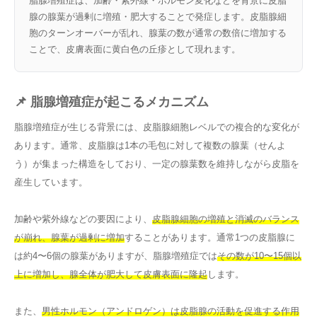
脂腺増殖症は、加齢・紫外線・ホルモン変化などを背景に皮脂
腺の腺葉が過剰に増殖・肥大することで発症します。皮脂腺細
胞のターンオーバーが乱れ、腺葉の数が通常の数倍に増加する
ことで、皮膚表面に黄白色の丘疹として現れます。
📌 脂腺増殖症が起こるメカニズム
脂腺増殖症が生じる背景には、皮脂腺細胞レベルでの複合的な変化が
あります。通常、皮脂腺は1本の毛包に対して複数の腺葉（せんよ
う）が集まった構造をしており、一定の腺葉数を維持しながら皮脂を
産生しています。
加齢や紫外線などの要因により、
皮脂腺細胞の増殖と消滅のバランス
が崩れ、腺葉が過剰に増加
することがあります。通常1つの皮脂腺に
は約4〜6個の腺葉がありますが、脂腺増殖症では
その数が10〜15個以
上に増加し、腺全体が肥大して皮膚表面に隆起
します。
また、
男性ホルモン（アンドロゲン）は皮脂腺の活動を促進する作用