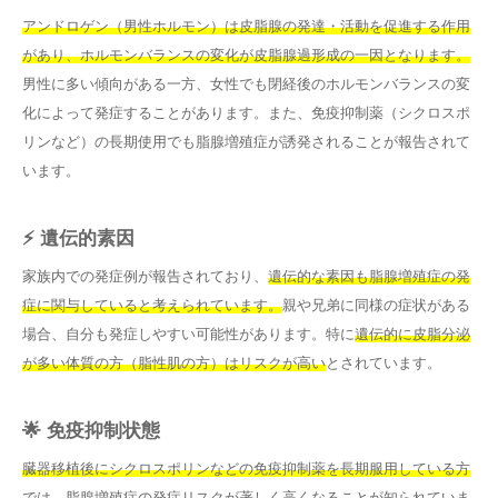
アンドロゲン（男性ホルモン）は皮脂腺の発達・活動を促進する作用
があり、ホルモンバランスの変化が皮脂腺過形成の一因となります。
男性に多い傾向がある一方、女性でも閉経後のホルモンバランスの変
化によって発症することがあります。また、免疫抑制薬（シクロスポ
リンなど）の長期使用でも脂腺増殖症が誘発されることが報告されて
います。
⚡ 遺伝的素因
家族内での発症例が報告されており、
遺伝的な素因も脂腺増殖症の発
症に関与していると考えられています。
親や兄弟に同様の症状がある
場合、自分も発症しやすい可能性があります。特に
遺伝的に皮脂分泌
が多い体質の方（脂性肌の方）はリスクが高い
とされています。
🌟 免疫抑制状態
臓器移植後にシクロスポリンなどの免疫抑制薬を長期服用している方
では、脂腺増殖症の発症リスクが著しく高くなる
ことが知られていま