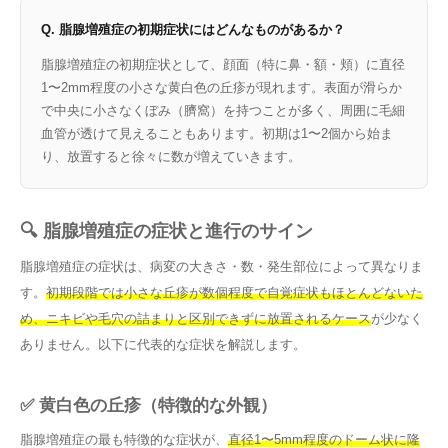
Q. 脂腺増殖症の初期症状にはどんなものがあるか？
脂腺増殖症の初期症状として、顔面（特に鼻・額・頬）に直径
1〜2mm程度の小さな黄白色の丘疹が現れます。表面が滑らか
で中央に小さなくぼみ（臍窩）を持つことが多く、周囲に毛細
血管が透けて見えることもあります。初期は1〜2個から始ま
り、放置すると徐々に数が増えていきます。
🔍 脂腺増殖症の症状と進行のサイン
脂腺増殖症の症状は、病変の大きさ・数・発生部位によって異なりま
す。
初期段階では小さな丘疹が数個程度で自覚症状もほとんどないた
め、ニキビや毛穴の詰まりと区別できずに放置されるケース
が少なく
ありません。以下に代表的な症状を解説します。
✅ 黄白色の丘疹（特徴的な外観）
脂腺増殖症の最も特徴的な症状が、
直径1〜5mm程度のドーム状に隆