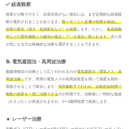
✅ 経過観察
病変が少数で小さく、自覚症状がない場合には、まず定期的な経過観
察が選択されることがあります。
数ヶ月ごとに皮膚の状態を確認し、
病変の変化（増大・色調変化など）を観察
します。ただし、
基底細胞
癌などの悪性腫瘍との鑑別が確定している場合に限られます。
見た目
が気になる方は積極的な治療を選択することもできます。
📝 電気凝固法・高周波治療
脂腺増殖症の治療として広く行われるのが
電気凝固法（電気メス・高
周波治療）
です。専用の電気メスや高周波装置を用いて病変を焼灼・
蒸散させることで除去します。
局所麻酔下で行われ、比較的短時間で
複数の病変を一度に治療できる
のが特徴です。治療後に一時的な痂皮
（かさぶた）が形成されますが、2〜3週間程度で脱落します。
🔸 レーザー治療
炭酸ガス（CO2）レーザーやEr:YAGレーザーなどの
アブレーティブレ