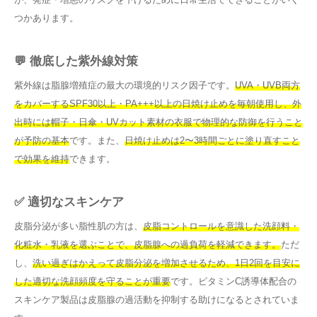
つかあります。
💬 徹底した紫外線対策
紫外線は脂腺増殖症の最大の環境的リスク因子です。
UVA・UVB両方
をカバーするSPF30以上・PA+++以上の日焼け止めを毎朝使用し、外
出時には帽子・日傘・UVカット素材の衣服で物理的な防御を行うこと
が予防の基本
です。また、
日焼け止めは2〜3時間ごとに塗り直すこと
で効果を維持
できます。
✅ 適切なスキンケア
皮脂分泌が多い脂性肌の方は、
皮脂コントロールを意識した洗顔料・
化粧水・乳液を選ぶことで、皮脂腺への過負荷を軽減できます。
ただ
し、
洗い過ぎはかえって皮脂分泌を増加させるため、1日2回を目安に
した適切な洗顔頻度を守ることが重要
です。ビタミンC誘導体配合の
スキンケア製品は皮脂腺の過活動を抑制する助けになるとされていま