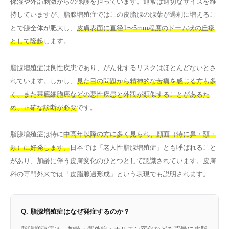
保湿や外部刺激からの保護を担っています。通常は適切なサイズを維
持していますが、脂腺増殖症ではこの皮脂腺の腺葉が過剰に増えるこ
とで腺全体が肥大し、
皮膚表面に直径1〜5mm程度のドーム状の丘疹
として隆起
します。
脂腺増殖症は良性疾患であり、がん化するリスクはほとんどないとさ
れています。しかし、
見た目の問題から精神的な苦痛を感じる方も多
く、また基底細胞癌などの悪性疾患と外観が類似することがあるた
め、正確な診断が必要
です。
脂腺増殖症は特に
中高年以降の方に多く見られ、顔面（特に鼻・額・
頬）に好発します。
日本では「老人性脂腺増殖症」とも呼ばれること
があり、加齢に伴う皮膚変化のひとつとして認識されています。皮膚
科の専門外来では「皮脂腺過形成」という表現でも説明されます。
Q. 脂腺増殖症はなぜ発症するのか？