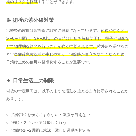
成のリスクを軽減
することができます。
📝 術後の紫外線対策
治療後の皮膚は紫外線に非常に敏感になっています。
術後少なくとも
3〜6ヶ月間は、SPF30以上の日焼け止めを毎日使用し、帽子や日傘な
どで物理的な遮光を行うことが強く推奨されます。
紫外線を浴びるこ
とで
炎症後色素沈着が生じやすく、治療跡が目立ちやすくなるため
、
日焼け止めの使用を習慣化することが重要です。
🔸 日常生活上の制限
術後の一定期間は、以下のような活動を控えるよう指示されることが
あります。
治療部位を強くこすらない・刺激を与えない
洗顔・スキンケアは優しく行う
治療後1〜2週間は水泳・激しい運動を控える