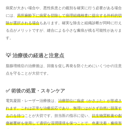
病変が大きい場合や、悪性疾患との鑑別を確実に行う必要がある場合
には、
局所麻酔下に病変を切除して病理組織検査に提出する外科的切
除が選択される場合
もあります。確実な除去と組織診断が同時に行え
る点がメリットですが、縫合による小さな瘢痕が残る可能性がありま
す。
💡 治療後の経過と注意点
脂腺増殖症の治療後は、回復を促し再発を防ぐためにいくつかの注意
点を守ることが大切です。
✅ 術後の処置・スキンケア
電気凝固・レーザー治療後は、
治療部位に痂皮（かさぶた）が形成さ
れます。これは正常な治癒反応であり、無理にはがさず自然に脱落す
るのを待つ
ことが大切です。担当医の指示に従い、
抗生物質軟膏や創
傷被覆材を使用して適切な湿潤環境を保つことで、色素沈着・瘢痕形