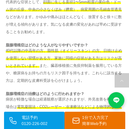
代表的な症状として、
顔面に生じる直径1〜5mm程度の黄白色・ドー
ム状の丘疹、中央の小さなくぼみ（臍窩）、病変周囲の毛細血管透見
などがあります。かゆみや痛みはほとんどなく、放置すると徐々に数
が増える傾向があります。気になる皮膚の変化があれば早めに受診す
ることをお勧めします。
脂腺増殖症はどのような人がなりやすいですか？
40代以降の中高年の方、脂性肌（オイリースキン）の方、日焼け止め
を使用しない習慣がある方、家族に同様の症状がある方はリスクが高
いとされています。
また、臓器移植後に免疫抑制薬を服用している方
や、糖尿病をお持ちの方もリスク因子を持ちます。これらに該当する
方は、定期的な皮膚科受診を心がけましょう。
脂腺増殖症の治療はどのように行われますか？
病状が軽微な場合は経過観察が選択されますが、外見改善を希望する
場合は
電気凝固法・CO2レーザー・冷凍療法などによる物理的な病変
除去が主な治療法
です。レチノイン酸外用薬による保存的治療や、悪
電話予約
1分で入力完了
性疾患との鑑別が必要な場合には外科的切除が選択されることもあり
0120-226-002
簡単Web予約