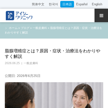
简体中文
한국어
日本語
Español
English
クリニック紹介
ホーム
»
ブログ
»
一般皮膚科
»
脂腺増殖症とは？原因・症状・治療法を
わかりやすく解説
診療内容
院長・医師の紹介
脂腺増殖症とは？原因・症状・治療法をわかりや
すく解説
WEB予約
2026.06.25
一般皮膚科
料金表
公開日: 2026年6月25日
アクセス
採用情報