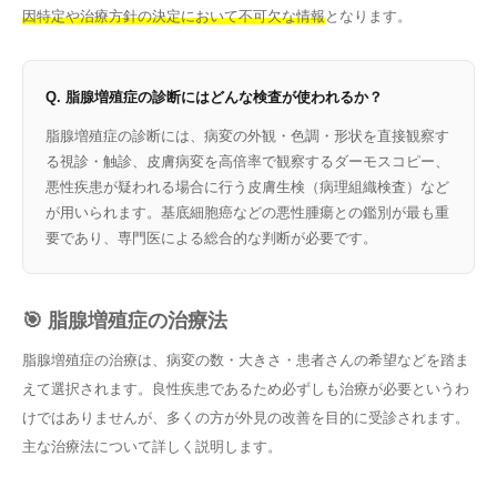
因特定や治療方針の決定において不可欠な情報
となります。
Q. 脂腺増殖症の診断にはどんな検査が使われるか？
脂腺増殖症の診断には、病変の外観・色調・形状を直接観察す
る視診・触診、皮膚病変を高倍率で観察するダーモスコピー、
悪性疾患が疑われる場合に行う皮膚生検（病理組織検査）など
が用いられます。基底細胞癌などの悪性腫瘍との鑑別が最も重
要であり、専門医による総合的な判断が必要です。
🎯 脂腺増殖症の治療法
脂腺増殖症の治療は、病変の数・大きさ・患者さんの希望などを踏ま
えて選択されます。良性疾患であるため必ずしも治療が必要というわ
けではありませんが、多くの方が外見の改善を目的に受診されます。
主な治療法について詳しく説明します。