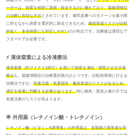
ーザーは、病変を精密に蒸散・除去するのに優れており、脂腺増殖症
の治療に有効な方法
とされています。健常皮膚へのダメージを最小限
に抑えながら病変を選択的に除去できるため、
瘢痕形成リスクが比較
的低く、多発病変にも対応しやすい
のが利点です。治療後は適切なア
フターケアが必要です。
⚡ 液体窒素による冷凍療法
液体窒素（約マイナス196℃）を用いて病変を凍結・壊死させる冷凍
療法
も、脂腺増殖症の治療選択肢のひとつです。比較的簡便に行える
治療法ですが、
色素沈着・色素脱失・瘢痕形成のリスクがあるため、
適応を慎重に判断する必要があります。
特に褐色・黒色人種の方では
色素沈着のリスクが高まります。
🌟 外用薬（レチノイン酸・トレチノイン）
レチノイン酸（ビタミンA誘導体）の外用薬は、皮脂腺の過形成を抑