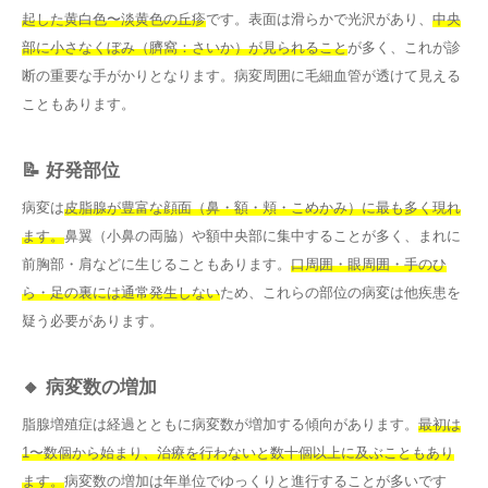
起した黄白色〜淡黄色の丘疹
です。表面は滑らかで光沢があり、
中央
部に小さなくぼみ（臍窩：さいか）が見られること
が多く、これが診
断の重要な手がかりとなります。病変周囲に毛細血管が透けて見える
こともあります。
📝 好発部位
病変は
皮脂腺が豊富な顔面（鼻・額・頬・こめかみ）に最も多く現れ
ます。
鼻翼（小鼻の両脇）や額中央部に集中することが多く、まれに
前胸部・肩などに生じることもあります。
口周囲・眼周囲・手のひ
ら・足の裏には通常発生しない
ため、これらの部位の病変は他疾患を
疑う必要があります。
🔸 病変数の増加
脂腺増殖症は経過とともに病変数が増加する傾向があります。
最初は
1〜数個から始まり、治療を行わないと数十個以上に及ぶこともあり
ます。
病変数の増加は年単位でゆっくりと進行することが多いです