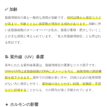
✅ 加齢
脂腺増殖症の最も一般的な原因が加齢です。
40代以降から発症リスク
が高まり、年齢とともに病変数が増加する傾向があります。
加齢に伴
い皮脂腺細胞のターンオーバーが乱れ、腺葉が蓄積・肥大していくこ
とが主な原因と考えられています。「老人性脂腺増殖症」とも呼ばれ
る所以です。
📝 紫外線（UV）暴露
長年にわたる紫外線暴露は、脂腺増殖症の重要なリスク因子です。
UVAやUVBは皮脂腺細胞のDNAにダメージを与え、細胞増殖の調節機
能を低下させます。
屋外での活動が多い方や、日焼け止めの使用習慣
がない方に発症しやすく、
紫外線の当たりやすい顔面・前胸部・手背
などに好発する
ことからも、その関与が強く示唆されています。
🔸 ホルモンの影響