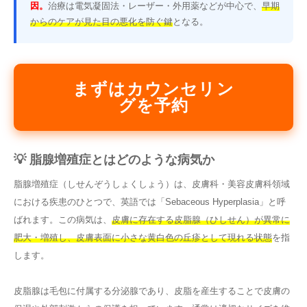
因。
治療は電気凝固法・レーザー・外用薬などが中心で、
早期
からのケアが見た目の悪化を防ぐ鍵
となる。
まずはカウンセリン
グを予約
💡 脂腺増殖症とはどのような病気か
脂腺増殖症（しせんぞうしょくしょう）は、皮膚科・美容皮膚科領域
における疾患のひとつで、英語では「Sebaceous Hyperplasia」と呼
ばれます。この病気は、
皮膚に存在する皮脂腺（ひしせん）が異常に
肥大・増殖し、皮膚表面に小さな黄白色の丘疹として現れる状態
を指
します。
皮脂腺は毛包に付属する分泌腺であり、皮脂を産生することで皮膚の