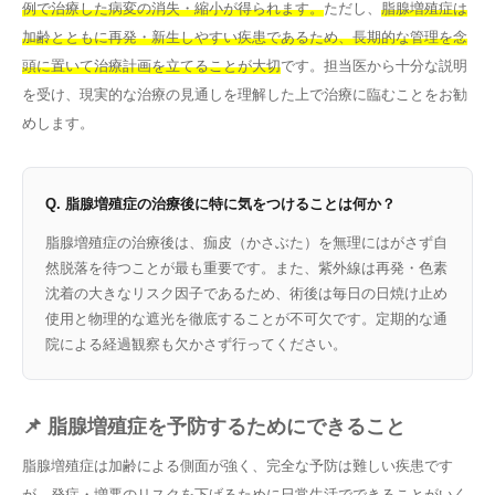
例で治療した病変の消失・縮小が得られます。
ただし、
脂腺増殖症は
加齢とともに再発・新生しやすい疾患であるため、長期的な管理を念
頭に置いて治療計画を立てることが大切
です。担当医から十分な説明
を受け、現実的な治療の見通しを理解した上で治療に臨むことをお勧
めします。
Q. 脂腺増殖症の治療後に特に気をつけることは何か？
脂腺増殖症の治療後は、痂皮（かさぶた）を無理にはがさず自
然脱落を待つことが最も重要です。また、紫外線は再発・色素
沈着の大きなリスク因子であるため、術後は毎日の日焼け止め
使用と物理的な遮光を徹底することが不可欠です。定期的な通
院による経過観察も欠かさず行ってください。
📌 脂腺増殖症を予防するためにできること
脂腺増殖症は加齢による側面が強く、完全な予防は難しい疾患です
が、発症・増悪のリスクを下げるために日常生活でできることがいく