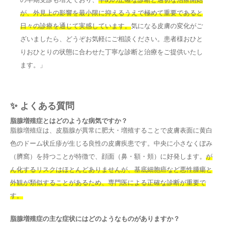
が、外見上の影響を最小限に抑えるうえで極めて重要であると
日々の診療を通じて実感しています。
気になる皮膚の変化がご
ざいましたら、どうぞお気軽にご相談ください。患者様おひと
りおひとりの状態に合わせた丁寧な診断と治療をご提供いたし
ます。」
✨ よくある質問
脂腺増殖症とはどのような病気ですか？
脂腺増殖症は、皮脂腺が異常に肥大・増殖することで皮膚表面に黄白
色のドーム状丘疹が生じる良性の皮膚疾患です。中央に小さなくぼみ
（臍窩）を持つことが特徴で、顔面（鼻・額・頬）に好発します。
が
ん化するリスクはほとんどありませんが、基底細胞癌など悪性腫瘍と
外観が類似することがあるため、専門医による正確な診断が重要で
す。
脂腺増殖症の主な症状にはどのようなものがありますか？