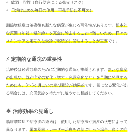
飲酒・喫煙（血行促進による発赤リスク）
日焼け止めの毎日の使用（再発予防に不可欠）
脂腺増殖症は治療後も新たな病変が生じる可能性があります。
根本的
な原因（加齢・紫外線）を完全に除去することは難しいため、日々の
スキンケアと定期的な受診で継続的に管理することが重要
です。
⚡ 定期的な通院の重要性
治療後は経過観察のために定期的な通院が推奨されます。
新たな病変
の出現や、既存病変の変化（増大・色調変化など）を早期に発見する
ためにも、3〜6ヶ月ごとの定期受診が効果的
です。気になる変化があ
る場合には、次回受診を待たずに速やかに相談してください。
🌟 治療効果の見通し
脂腺増殖症の治療後の経過は、使用した治療法や病変の状態によって
異なります。
電気凝固・レーザー治療を適切に行った場合、多くの症