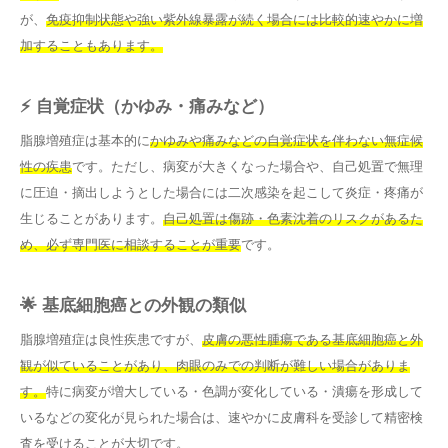
が、
免疫抑制状態や強い紫外線暴露が続く場合には比較的速やかに増
加することもあります。
⚡ 自覚症状（かゆみ・痛みなど）
脂腺増殖症は基本的に
かゆみや痛みなどの自覚症状を伴わない無症候
性の疾患
です。ただし、病変が大きくなった場合や、自己処置で無理
に圧迫・摘出しようとした場合には二次感染を起こして炎症・疼痛が
生じることがあります。
自己処置は傷跡・色素沈着のリスクがあるた
め、必ず専門医に相談することが重要
です。
🌟 基底細胞癌との外観の類似
脂腺増殖症は良性疾患ですが、
皮膚の悪性腫瘍である基底細胞癌と外
観が似ていることがあり、肉眼のみでの判断が難しい場合がありま
す。
特に病変が増大している・色調が変化している・潰瘍を形成して
いるなどの変化が見られた場合は、速やかに皮膚科を受診して精密検
査を受けることが大切です。