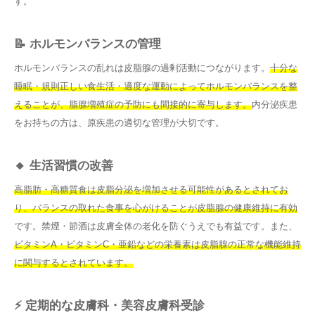
す。
📝 ホルモンバランスの管理
ホルモンバランスの乱れは皮脂腺の過剰活動につながります。
十分な
睡眠・規則正しい食生活・適度な運動によってホルモンバランスを整
えることが、脂腺増殖症の予防にも間接的に寄与します。
内分泌疾患
をお持ちの方は、原疾患の適切な管理が大切です。
🔸 生活習慣の改善
高脂肪・高糖質食は皮脂分泌を増加させる可能性があるとされてお
り、バランスの取れた食事を心がけることが皮脂腺の健康維持に有効
です。禁煙・節酒は皮膚全体の老化を防ぐうえでも有益です。また、
ビタミンA・ビタミンC・亜鉛などの栄養素は皮脂腺の正常な機能維持
に関与するとされています。
⚡ 定期的な皮膚科・美容皮膚科受診