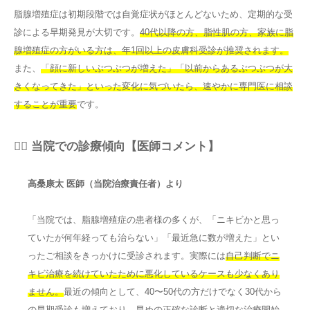
脂腺増殖症は初期段階では自覚症状がほとんどないため、定期的な受
診による早期発見が大切です。
40代以降の方、脂性肌の方、家族に脂
腺増殖症の方がいる方は、年1回以上の皮膚科受診が推奨されます。
また、
「顔に新しいぶつぶつが増えた」「以前からあるぶつぶつが大
きくなってきた」といった変化に気づいたら、速やかに専門医に相談
することが重要
です。
👨‍⚕️ 当院での診療傾向【医師コメント】
高桑康太 医師（当院治療責任者）より
「当院では、脂腺増殖症の患者様の多くが、「ニキビかと思っ
ていたが何年経っても治らない」「最近急に数が増えた」とい
ったご相談をきっかけに受診されます。実際には
自己判断でニ
キビ治療を続けていたために悪化しているケースも少なくあり
ません。
最近の傾向として、40〜50代の方だけでなく30代から
の早期受診も増えており、
早めの正確な診断と適切な治療開始