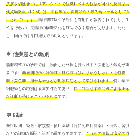
皮膚を切除せずにリアルタイムで組織レベルの観察が可能な反射型共
焦点顕微鏡（RCM）は、非侵襲的な皮膚診断の最先端ツールとして注
目されています。
脂腺増殖症の診断にも有用性が報告されており、生
検を行わずに皮脂腺の構造変化を確認できる場合があります。ただ
し、国内では専門施設での対応となります。
🌟 他疾患との鑑別
脂腺増殖症の診断では、類似した外観を持つ以下の疾患との鑑別が重
要です。
基底細胞癌・汗管腫・稗粒腫（はいりゅうしゅ）・毛包嚢
腫・黄色腫・扁平母斑などが鑑別疾患として挙げられます。
特に基底
細胞癌との鑑別は最重要課題であり、
自己判断せず専門医による正確
な診断を受けることが不可欠
です。
💬 問診
発症時期・経過・家族歴・使用薬剤（特に免疫抑制薬）・日焼け習慣
などの詳細な問診も診断の重要な要素です。
これらの情報は病変の原