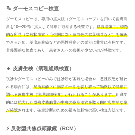
📝 ダーモスコピー検査
ダーモスコピーは、専用の拡大鏡（ダーモスコープ）を用いて皮膚病
変を10〜20倍に拡大して詳細に観察する検査です。
脂腺増殖症に特徴
的な所見（皇冠状血管・毛包開口部・黄白色の腺葉構造など）を確認
できるため、基底細胞癌などの悪性腫瘍との鑑別に非常に有用です。
非侵襲的な検査であり、患者さんへの負担が少ないのが特徴です。
🔸 皮膚生検（病理組織検査）
視診やダーモスコピーのみでは診断が困難な場合や、悪性疾患が疑わ
れる場合には、
局所麻酔下に病変の一部を切り取って顕微鏡で詳細に
調べる皮膚生検（病理組織検査）が行われることがあります。
組織学
的には
肥大した成熟皮脂腺葉が中央の皮脂腺管を取り囲む典型的な像
が確認
されます。確定診断のための最も信頼性の高い検査方法です。
⚡ 反射型共焦点顕微鏡（RCM）