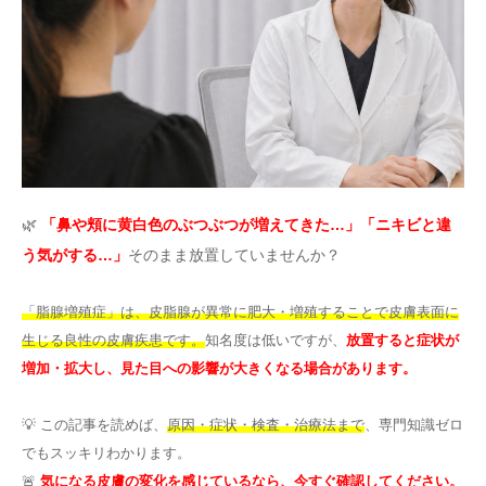
その他
言語
简体中文
한국어
日本語
Español
English
🌿
「鼻や頬に黄白色のぶつぶつが増えてきた…」「ニキビと違
う気がする…」
そのまま放置していませんか？
「脂腺増殖症」は、皮脂腺が異常に肥大・増殖することで皮膚表面に
生じる良性の皮膚疾患です。
知名度は低いですが、
放置すると症状が
増加・拡大し、見た目への影響が大きくなる場合があります。
💡 この記事を読めば、
原因・症状・検査・治療法まで
、専門知識ゼロ
でもスッキリわかります。
🚨
気になる皮膚の変化を感じているなら、今すぐ確認してください。