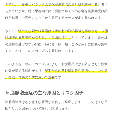
を持ち、ホルモンバランスの変化が皮脂腺の過形成を誘発する
と考え
られています。特に思春期以降に男性ホルモンの影響を長期間受け続
けた結果、中高年になってから発症するケースが多く見られます。
さらに、
慢性的な紫外線暴露は皮膚細胞のDNA損傷を蓄積させ、皮脂
腺細胞の異常増殖を引き起こす要因のひとつ
とされています。紫外線
の影響を受けやすい顔面（特に鼻・額・頬・こめかみ）に病変が集中
することは、このメカニズムを裏付けています。
このような一連のメカニズムにより、脂腺増殖症は加齢とともに病変
の数が増える傾向があり、
早期からの紫外線対策や適切なスキンケア
が発症・増悪の予防において重要
です。
✨ 脂腺増殖症の主な原因とリスク因子
脂腺増殖症はさまざまな要因が複合して発症します。ここでは主な原
因とリスク因子について詳しく説明します。