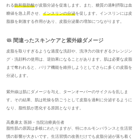
れる
飽和脂肪酸
が皮脂分泌を促進します。また、糖質の過剰摂取は血
糖値を急上昇させ、
インスリンの分泌
を促します。インスリンには皮
脂腺を刺激する作用があり、皮脂分泌量の増加につながります。
🧼 間違ったスキンケアと紫外線ダメージ
皮脂を取りすぎるような過度な洗顔や、洗浄力の強すぎるクレンジン
グ・洗顔料の使用は、逆効果になることがあります。肌は必要な皮脂
まで奪われると、バリア機能を維持しようとしてさらに多くの皮脂を
分泌します。
紫外線は肌にダメージを与え、ターンオーバーのサイクルを乱しま
す。その結果、肌は乾燥を防ごうとして皮脂を過剰に分泌するように
なり、脂性肌が悪化する原因となります。
高桑康太
医師・当院治療責任者
脂性肌の原因は多岐にわたりますが、特にホルモンバランスと生活習
慣の影響が大きいです。生活習慣の改善だけでも皮脂分泌が落ち着く