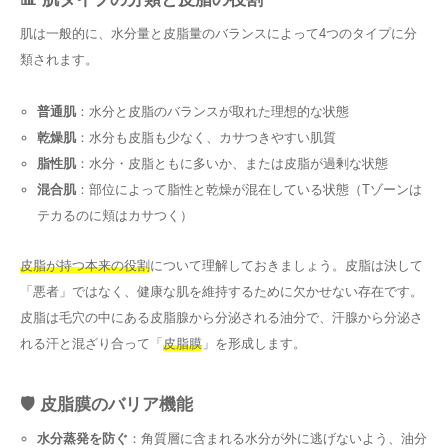
肌は一般的に、水分量と皮脂量のバランスによって4つのタイプに分
類されます。
普通肌
：水分と皮脂のバランスが取れた理想的な状態
乾燥肌
：水分も皮脂も少なく、カサつきやすい肌質
脂性肌
：水分・皮脂ともに多いか、または皮脂が過剰な状態
混合肌
：部位によって脂性と乾燥が混在している状態（Tゾーンは
テカるのに頬はカサつく）
皮脂が持つ本来の役割
について理解しておきましょう。皮脂は決して
「悪者」ではなく、健康な肌を維持するために欠かせない存在です。
皮脂は毛穴の中にある皮脂腺から分泌される油分で、汗腺から分泌さ
れる汗と混ざり合って「
皮脂膜
」を形成します。
🛡️ 皮脂膜のバリア機能
水分蒸発を防ぐ
：角質層に含まれる水分が外に逃げないよう、油分