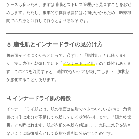
ケースも多いため、まずは睡眠とストレス管理から見直すことをお勧
めします。ただし、根本的な体質改善には時間がかかるため、医療機
関での治療と並行して行うとより効果的です。
💧 脂性肌とインナードライの見分け方
肌表面がベタつくからといって、必ずしも「脂性肌」とは限りませ
ん。実は内側が乾燥している「
インナードライ肌
」の可能性もありま
す。この2つを混同すると、適切でないケアを続けてしまい、肌状態
が悪化することがあります。
🔍 インナードライ肌の特徴
インナードライ肌とは、肌の表面は皮脂でベタついているのに、角質
層の内側は水分が不足して乾燥している状態を指します。「隠れ乾燥
肌」とも呼ばれます。肌が内部の乾燥を感知し、これ以上水分を逃さ
ないように防御反応として皮脂を過剰に分泌するためです。