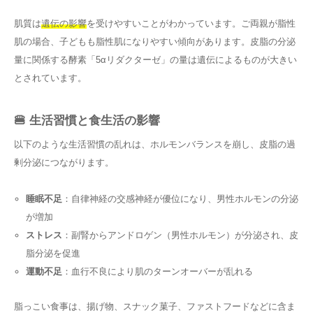
肌質は
遺伝の影響
を受けやすいことがわかっています。ご両親が脂性
肌の場合、子どもも脂性肌になりやすい傾向があります。皮脂の分泌
量に関係する酵素「5αリダクターゼ」の量は遺伝によるものが大きい
とされています。
🍔 生活習慣と食生活の影響
以下のような生活習慣の乱れは、ホルモンバランスを崩し、皮脂の過
剰分泌につながります。
睡眠不足
：自律神経の交感神経が優位になり、男性ホルモンの分泌
が増加
ストレス
：副腎からアンドロゲン（男性ホルモン）が分泌され、皮
脂分泌を促進
運動不足
：血行不良により肌のターンオーバーが乱れる
脂っこい食事は、揚げ物、スナック菓子、ファストフードなどに含ま