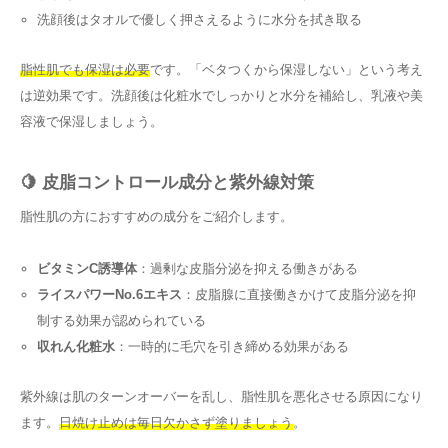
洗顔後はタオルで優しく押さえるように水分を拭き取る
脂性肌でも保湿は必要
です。「ベタつくから保湿しない」という考え
は逆効果です。洗顔後は化粧水でしっかりと水分を補給し、乳液や美
容液で保湿しましょう。
🍋 皮脂コントロール成分と紫外線対策
脂性肌の方におすすめの成分をご紹介します。
ビタミンC誘導体
：過剰な皮脂分泌を抑える働きがある
ライスパワーNo.6エキス
：皮脂腺に直接働きかけて皮脂分泌を抑
制する効果が認められている
収れん化粧水
：一時的に毛穴を引き締める効果がある
紫外線は肌のターンオーバーを乱し、脂性肌を悪化させる原因になり
ます。
日焼け止めは毎日欠かさず塗りましょう
。