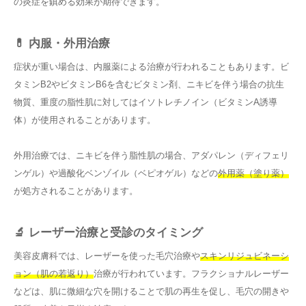
の炎症を鎮める効果が期待できます。
💊 内服・外用治療
症状が重い場合は、内服薬による治療が行われることもあります。ビ
タミンB2やビタミンB6を含むビタミン剤、ニキビを伴う場合の抗生
物質、重度の脂性肌に対してはイソトレチノイン（ビタミンA誘導
体）が使用されることがあります。
外用治療では、ニキビを伴う脂性肌の場合、アダパレン（ディフェリ
ンゲル）や過酸化ベンゾイル（ベピオゲル）などの
外用薬（塗り薬）
が処方されることがあります。
🔬 レーザー治療と受診のタイミング
美容皮膚科では、レーザーを使った毛穴治療や
スキンリジュビネーシ
ョン（肌の若返り）
治療が行われています。フラクショナルレーザー
などは、肌に微細な穴を開けることで肌の再生を促し、毛穴の開きや