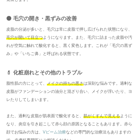
⚫ 毛穴の開き・黒ずみの改善
皮脂の分泌が多いと、毛穴は常に皮脂で押し広げられた状態になり、
毛穴が開いて目立つ
ようになります。また、毛穴に詰まった皮脂や汚
れが空気に触れて酸化すると、黒く変色します。これが「毛穴の黒ず
み」や「いちご鼻」と呼ばれる状態です。
💄 化粧崩れとその他のトラブル
脂性肌の方にとって、
メイクの持ちの悪さ
は深刻な悩みです。過剰な
皮脂がファンデーションの油分と混ざり合い、メイクが浮いたり、ヨ
レたりしてしまいます。
また、過剰な皮脂が肌表面で酸化すると、
肌がくすんで見える
ように
なり、炎症を引き起こして赤ら顔の原因となることもあります。赤ら
顔でお悩みの方は、
Vビーム治療
などの専門的な治療法もありますの