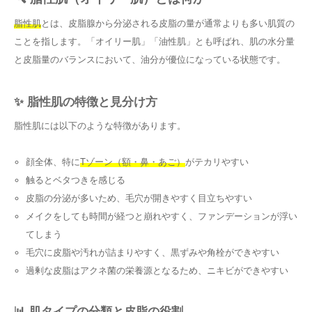
脂性肌
とは、皮脂腺から分泌される皮脂の量が通常よりも多い肌質の
ことを指します。「オイリー肌」「油性肌」とも呼ばれ、肌の水分量
と皮脂量のバランスにおいて、油分が優位になっている状態です。
✨ 脂性肌の特徴と見分け方
脂性肌には以下のような特徴があります。
顔全体、特に
Tゾーン（額・鼻・あご）
がテカリやすい
触るとベタつきを感じる
皮脂の分泌が多いため、毛穴が開きやすく目立ちやすい
メイクをしても時間が経つと崩れやすく、ファンデーションが浮い
てしまう
毛穴に皮脂や汚れが詰まりやすく、黒ずみや角栓ができやすい
過剰な皮脂はアクネ菌の栄養源となるため、ニキビができやすい
📊 肌タイプの分類と皮脂の役割