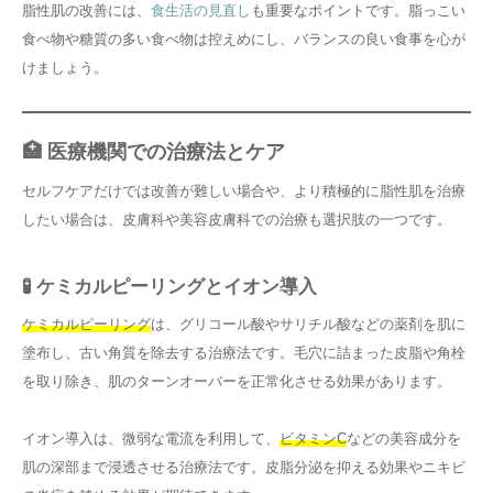
脂性肌の改善には、
食生活の見直し
も重要なポイントです。脂っこい
食べ物や糖質の多い食べ物は控えめにし、バランスの良い食事を心が
けましょう。
🏥 医療機関での治療法とケア
セルフケアだけでは改善が難しい場合や、より積極的に脂性肌を治療
したい場合は、皮膚科や美容皮膚科での治療も選択肢の一つです。
🧪 ケミカルピーリングとイオン導入
ケミカルピーリング
は、グリコール酸やサリチル酸などの薬剤を肌に
塗布し、古い角質を除去する治療法です。毛穴に詰まった皮脂や角栓
を取り除き、肌のターンオーバーを正常化させる効果があります。
イオン導入は、微弱な電流を利用して、
ビタミンC
などの美容成分を
肌の深部まで浸透させる治療法です。皮脂分泌を抑える効果やニキビ