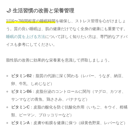
🌙 生活習慣の改善と栄養管理
1日6〜7時間程度の睡眠時間
を確保し、ストレス管理を心がけましょ
う。質の良い睡眠は、肌の健康だけでなく全身の健康にも重要です。
睡眠の質を上げる方法
について詳しく知りたい方は、専門的なアドバ
イスも参考にしてください。
脂性肌の改善に効果的な栄養素を意識して摂取しましょう。
ビタミンB2
：脂質の代謝に深く関わる（レバー、うなぎ、納豆、
卵、牛乳、しめじなど）
ビタミンB6
：皮脂分泌のコントロールに関与（マグロ、カツオ、
サンマなどの青魚、鶏ささみ、バナナなど）
ビタミンC
：皮脂の酸化を防ぐ抗酸化作用（いちご、キウイ、柑橘
類、ピーマン、ブロッコリーなど）
ビタミンA
：皮膚や粘膜を健康に保つ（緑黄色野菜、レバーなど）