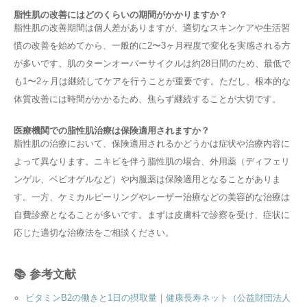
脂性肌の改善にはどのくらいの期間がかかりますか？
脂性肌の改善期間は個人差がありますが、適切なスキンケアや生活習
慣の改善を始めてから、一般的に2〜3ヶ月程度で変化を実感される方
が多いです。肌のターンオーバーサイクルは約28日間のため、最低で
も1〜2ヶ月は継続してケアを行うことが重要です。ただし、根本的な
体質改善には時間がかかるため、焦らず継続することが大切です。
医療機関での脂性肌治療は保険適用されますか？
脂性肌の治療において、保険適用されるかどうかは症状や治療内容に
よって異なります。ニキビを伴う脂性肌の場合、外用薬（ディフェリ
ンゲル、ベピオゲルなど）や内服薬は保険適用となることがありま
す。一方、ケミカルピーリングやレーザー治療などの美容的な治療は
自費診療となることが多いです。まずは皮膚科で診察を受け、症状に
応じた適切な治療法をご相談ください。
📚 参考文献
ビタミンB2の働きと1日の摂取量｜健康長寿ネット（公益財団法人