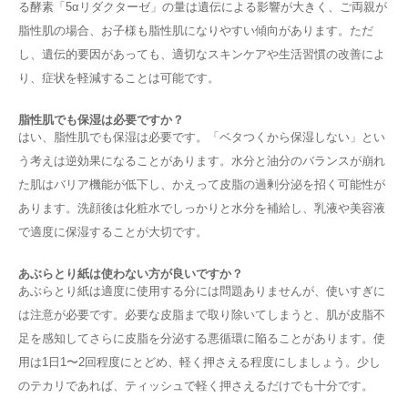
る酵素「5αリダクターゼ」の量は遺伝による影響が大きく、ご両親が
脂性肌の場合、お子様も脂性肌になりやすい傾向があります。ただ
し、遺伝的要因があっても、適切なスキンケアや生活習慣の改善によ
り、症状を軽減することは可能です。
脂性肌でも保湿は必要ですか？
はい、脂性肌でも保湿は必要です。「ベタつくから保湿しない」とい
う考えは逆効果になることがあります。水分と油分のバランスが崩れ
た肌はバリア機能が低下し、かえって皮脂の過剰分泌を招く可能性が
あります。洗顔後は化粧水でしっかりと水分を補給し、乳液や美容液
で適度に保湿することが大切です。
あぶらとり紙は使わない方が良いですか？
あぶらとり紙は適度に使用する分には問題ありませんが、使いすぎに
は注意が必要です。必要な皮脂まで取り除いてしまうと、肌が皮脂不
足を感知してさらに皮脂を分泌する悪循環に陥ることがあります。使
用は1日1〜2回程度にとどめ、軽く押さえる程度にしましょう。少し
のテカリであれば、ティッシュで軽く押さえるだけでも十分です。