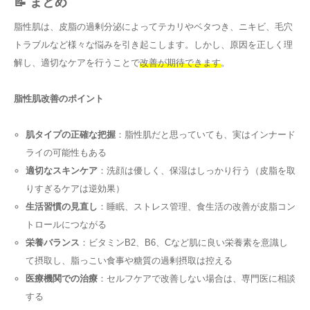
📝 まとめ
脂性肌は、皮脂の過剰分泌によってテカリやベタつき、ニキビ、毛穴
トラブルなど様々な悩みを引き起こします。しかし、原因を正しく理
解し、適切なケアを行うことで
改善が期待できます
。
脂性肌改善のポイント
肌タイプの正確な把握
：脂性肌だと思っていても、実はインナード
ライの可能性もある
適切なスキンケア
：洗顔は優しく、保湿はしっかり行う（皮脂を取
りすぎるケアは逆効果）
生活習慣の見直し
：睡眠、ストレス管理、食生活の改善が皮脂コン
トロールにつながる
栄養バランス
：ビタミンB2、B6、Cなど肌に良い栄養素を意識し
て摂取し、脂っこい食事や糖質の過剰摂取は控える
医療機関での治療
：セルフケアで改善しない場合は、専門医に相談
する