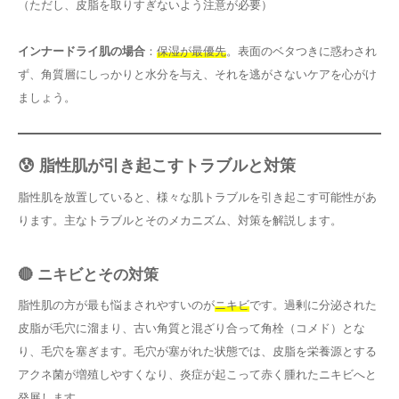
（ただし、皮脂を取りすぎないよう注意が必要）
インナードライ肌の場合
：
保湿が最優先
。表面のベタつきに惑わされ
ず、角質層にしっかりと水分を与え、それを逃がさないケアを心がけ
ましょう。
😰 脂性肌が引き起こすトラブルと対策
脂性肌を放置していると、様々な肌トラブルを引き起こす可能性があ
ります。主なトラブルとそのメカニズム、対策を解説します。
🔴 ニキビとその対策
脂性肌の方が最も悩まされやすいのが
ニキビ
です。過剰に分泌された
皮脂が毛穴に溜まり、古い角質と混ざり合って角栓（コメド）とな
り、毛穴を塞ぎます。毛穴が塞がれた状態では、皮脂を栄養源とする
アクネ菌が増殖しやすくなり、炎症が起こって赤く腫れたニキビへと
発展します。