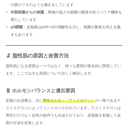
の膜がフタのような働きをしています
外部刺激からの保護
：異物の侵入や細菌の繁殖を防ぐバリア機能を
果たしています
pH調整
：皮脂膜はpH4〜6の弱酸性を示し、雑菌の繁殖を抑える働
きもあります
🔬 脂性肌の原因と改善方法
脂性肌になる原因は一つではなく、様々な要因が複合的に関係してい
ます。ここでは主な原因について詳しく解説します。
🧬 ホルモンバランスと遺伝要因
皮脂の分泌量は、主に
男性ホルモン（アンドロゲン）
の一種であるテ
ストステロンによってコントロールされています。テストステロンは
男性だけでなく女性の体内でも分泌されており、皮脂腺を刺激して皮
脂の分泌を促進します。