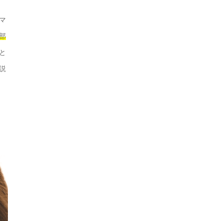
マ
部
と
説