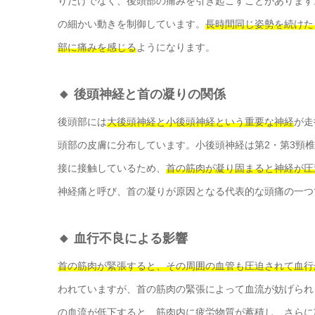
りだけでなく、後頭部の痛みを引き起こすことがあります
の細かい動きを制御しています。
長時間同じ姿勢を続けた
部に痛みを感じる
ようになります。
🔸 後頭神経と首の凝りの関係
後頭部には
大後頭神経と小後頭神経という重要な神経
が走
頭部の皮膚に分布しています。小後頭神経は第2・第3頸
接に接触しているため、
首の筋肉が凝り固まると神経が圧
神経痛と呼び、首の凝りが原因となる代表的な頭痛の一つ
🔸 血行不良による影響
首の筋肉が緊張すると、その周囲の血管も圧迫されて血行
われていますが、首の筋肉の緊張によって血流が妨げられ
の血流が低下すると、筋肉内に疲労物質が蓄積し、さらに