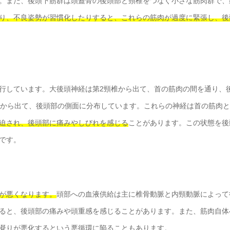
。また、後頭下筋群は頭蓋骨の後頭部と頸椎をつなぐ小さな筋肉群で、
り、不良姿勢が習慣化したりすると、これらの筋肉が過度に緊張し、後
行しています。大後頭神経は第2頸椎から出て、首の筋肉の間を通り、
椎から出て、後頭部の側面に分布しています。これらの神経は首の筋肉
迫され、後頭部に痛みやしびれを感じる
ことがあります。この状態を後
です。
が悪くなります。
頭部への血液供給は主に椎骨動脈と内頸動脈によって
ると、後頭部の痛みや頭重感を感じることがあります。また、筋肉自体
凝りが悪化するという悪循環に陥ることもあります。