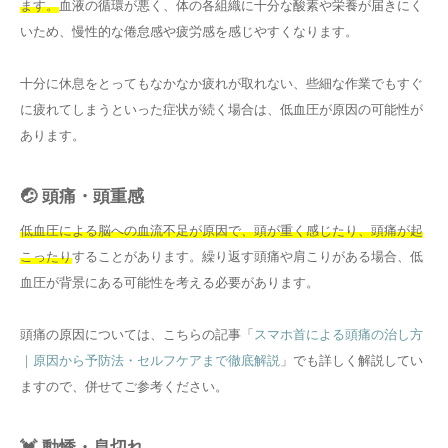
ます。
血液の循環が悪く、体の各組織に十分な酸素や栄養が届きにく
いため、慢性的な倦怠感や疲労感を感じやすくなります。
十分に休息をとってもなかなか疲れが取れない、些細な作業でもすぐ
に疲れてしまうといった症状が続く場合は、低血圧が原因の可能性が
あります。
🤕 頭痛・頭重感
低血圧による脳への血流不足が原因で、頭が重く感じたり、頭痛が起
こったり
することがあります。繰り返す頭痛や肩こりがある場合、低
血圧が背景にある可能性を考える必要があります。
頭痛の原因については、こちらの記事「
スマホ首による頭痛の治し方
｜原因から予防法・セルフケアまで徹底解説
」でも詳しく解説してい
ますので、併せてご参考ください。
💓 動悸・息切れ