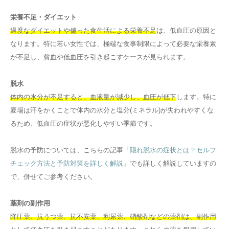
栄養不足・ダイエット
過度なダイエットや偏った食生活による栄養不足
は、低血圧の原因と
なります。特に若い女性では、極端な食事制限によって必要な栄養素
が不足し、貧血や低血圧を引き起こすケースが見られます。
脱水
体内の水分が不足すると、血液量が減少し、血圧が低下
します。特に
夏場は汗をかくことで体内の水分と塩分(ミネラル)が失われやすくな
るため、低血圧の症状が悪化しやすい季節です。
脱水の予防については、こちらの記事「
隠れ脱水の症状とは？セルフ
チェック方法と予防対策を詳しく解説
」でも詳しく解説していますの
で、併せてご参考ください。
薬剤の副作用
降圧薬、抗うつ薬、抗不安薬、利尿薬、硝酸剤などの薬剤は、副作用