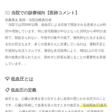
👨‍⚕️ 当院での診療傾向【医師コメント】
高桑康太
医師・当院治療責任者
「当院では2024年以降、低血圧による症状で受診される患者さんが約
20％増加しています。特に在宅勤務が中心となった20代から40代の女
性で、朝起きられない、午前中の集中力低下、慢性的なだるさを訴え
る方が目立ちます。多くの患者さんに共通しているのは、運動不足と
不規則な生活リズムです。適切な生活指導により、8割以上の方で症
状の改善が見られており、諦めずに対策を講じることの重要性を実感
しています。」
💡 低血圧とは
📋 低血圧の定義
血圧とは、心臓が血液を送り出すときに血管の壁にかかる圧力のこと
です。心臓が収縮して血液を送り出すときの血圧を
「収縮期血圧(最高
血圧)」
、心臓が拡張して血液を受け取るときの血圧を
「拡張期血圧