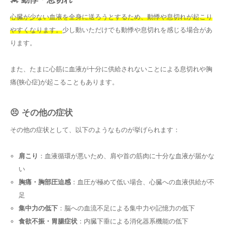
心臓が少ない血液を全身に送ろうとするため、動悸や息切れが起こり
やすくなります。
少し動いただけでも動悸や息切れを感じる場合があ
ります。
また、たまに心筋に血液が十分に供給されないことによる息切れや胸
痛(狭心症)が起こることもあります。
😣 その他の症状
その他の症状として、以下のようなものが挙げられます：
肩こり
：血液循環が悪いため、肩や首の筋肉に十分な血液が届かな
い
胸痛・胸部圧迫感
：血圧が極めて低い場合、心臓への血液供給が不
足
集中力の低下
：脳への血流不足による集中力や記憶力の低下
食欲不振・胃腸症状
：内臓下垂による消化器系機能の低下