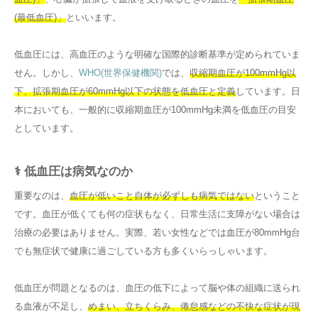
(最低血圧)」
といいます。
低血圧には、高血圧のような明確な国際的診断基準が定められていま
せん。しかし、
WHO(世界保健機関)
では、
収縮期血圧が100mmHg以
下、拡張期血圧が60mmHg以下の状態を低血圧と定義
しています。日
本においても、一般的に収縮期血圧が100mmHg未満を低血圧の目安
としています。
⚕️ 低血圧は病気なのか
重要なのは、
血圧が低いこと自体が必ずしも病気ではない
ということ
です。血圧が低くても何の症状もなく、日常生活に支障がない場合は
治療の必要はありません。実際、若い女性などでは血圧が80mmHg台
でも無症状で健康に過ごしている方も多くいらっしゃいます。
低血圧が問題となるのは、血圧の低下によって脳や体の組織に送られ
る血液が不足し、
めまい、立ちくらみ、倦怠感などの不快な症状が現