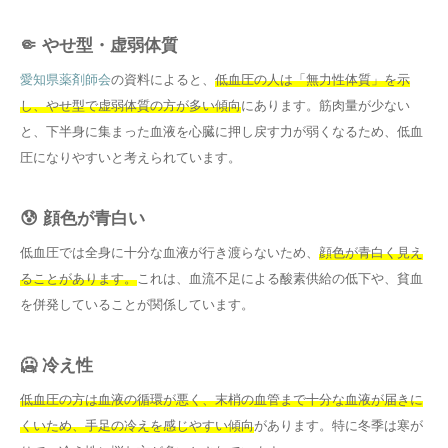
🤏 やせ型・虚弱体質
愛知県薬剤師会
の資料によると、
低血圧の人は「無力性体質」を示
し、やせ型で虚弱体質の方が多い傾向
にあります。筋肉量が少ない
と、下半身に集まった血液を心臓に押し戻す力が弱くなるため、低血
圧になりやすいと考えられています。
😰 顔色が青白い
低血圧では全身に十分な血液が行き渡らないため、
顔色が青白く見え
ることがあります。
これは、血流不足による酸素供給の低下や、貧血
を併発していることが関係しています。
🥶 冷え性
低血圧の方は血液の循環が悪く、末梢の血管まで十分な血液が届きに
くいため、手足の冷えを感じやすい傾向
があります。特に冬季は寒が