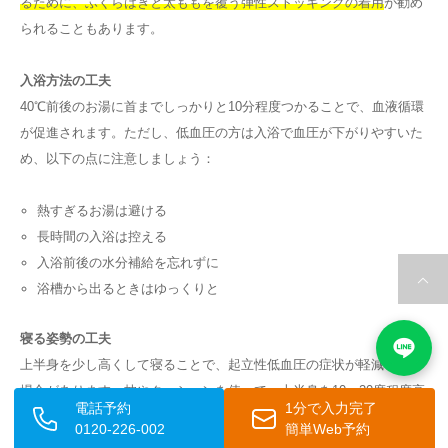
るために、ふくらはぎと太ももを覆う弾性ストッキングの着用
が勧め
られることもあります。
入浴方法の工夫
40℃前後のお湯に首までしっかりと10分程度つかることで、血液循環
が促進されます。ただし、低血圧の方は入浴で血圧が下がりやすいた
め、以下の点に注意しましょう：
熱すぎるお湯は避ける
長時間の入浴は控える
入浴前後の水分補給を忘れずに
浴槽から出るときはゆっくりと
寝る姿勢の工夫
上半身を少し高くして寝ることで、起立性低血圧の症状が軽減される
場合があります。枕やクッションを使って、上半身を10〜20度程度高
電話予約
1分で入力完了
くする工夫をしてみましょう。
0120-226-002
簡単Web予約