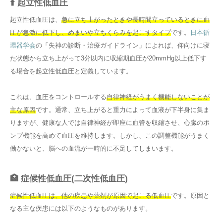
⬆️ 起立性低血圧
起立性低血圧は、
急に立ち上がったときや長時間立っているときに血
圧が急激に低下し、めまいや立ちくらみを起こすタイプ
です。
日本循
環器学会
の「失神の診断・治療ガイドライン」によれば、仰向けに寝
た状態から立ち上がって3分以内に収縮期血圧が20mmHg以上低下す
る場合を起立性低血圧と定義しています。
これは、血圧をコントロールする
自律神経がうまく機能しないことが
主な原因
です。通常、立ち上がると重力によって血液が下半身に集ま
りますが、健康な人では自律神経が即座に血管を収縮させ、心臓のポ
ンプ機能を高めて血圧を維持します。しかし、この調整機能がうまく
働かないと、脳への血流が一時的に不足してしまいます。
🏥 症候性低血圧(二次性低血圧)
症候性低血圧は、他の疾患や薬剤が原因で起こる低血圧
です。原因と
なる主な疾患には以下のようなものがあります。