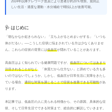
2024年以降テレワーク普及により患者が約20％増加。規則正
しい生活・適度な運動・水分補給で8割以上が改善可能。
その他
言語
🩺 はじめに
简体中文
한국어
日本語
Español
「朝なかなか起きられない」「立ち上がるとめまいがする」「いつも
English
体がだるい」──こうした症状に悩まされている方は少なくありませ
ん。これらの症状の背景には
低血圧
が隠れていることがあります。
高血圧はよく知られている健康問題ですが、
低血圧についてはあまり
注目されることがなく
、「体質だから仕方ない」と諦めている方も多
いのではないでしょうか。しかし、低血圧が日常生活に支障をきたし
ている場合、
適切な対策を講じることで症状を改善できる可能性
があ
ります。
本記事では、低血圧の人に見られる特徴から、その原因、具体的な症
状、そして日常生活でできる対策まで、総合的に解説していきます。