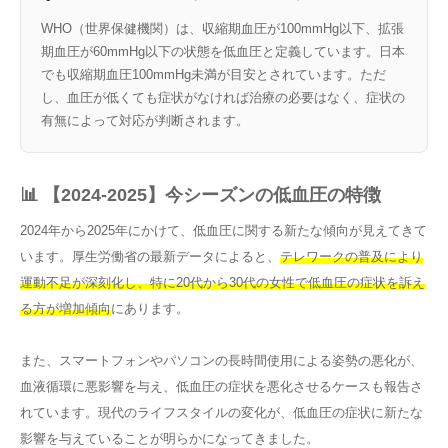
WHO（世界保健機関）は、収縮期血圧が100mmHg以下、拡張
期血圧が60mmHg以下の状態を低血圧と定義しています。日本
でも収縮期血圧100mmHg未満が目安とされています。ただ
し、血圧が低くても症状がなければ治療の必要はなく、症状の
有無によって対応が判断されます。
📊 【2024-2025】今シーズンの低血圧の特徴
2024年から2025年にかけて、低血圧に関する新たな傾向が見えてきて
います。厚生労働省の最新データによると、
テレワークの普及により
運動不足が深刻化し、特に20代から30代の女性で低血圧の症状を訴え
る方が増加傾向
にあります。
また、スマートフォンやパソコンの長時間使用による姿勢の悪化が、
血液循環に悪影響を与え、低血圧の症状を悪化させるケースも報告さ
れています。現代のライフスタイルの変化が、低血圧の症状に新たな
影響を与えていることが明らかになってきました。