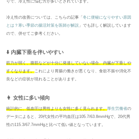
りで、冷え性に悩む方が多いとされています。
冷え性の改善については、こちらの記事「
冬に便秘になりやすい原因
とは？寒い季節の腸活対策を医師が解説
」でも詳しく解説しています
ので、併せてご参考ください。
⬇️ 内臓下垂を伴いやすい
筋力が弱く、腹筋などが十分に発達していない場合、内臓が下垂しや
すくなります。
これにより胃腸の働きが悪くなり、食欲不振や消化不
良などの症状が現れることがあります。
👩 女性に多い傾向
統計的に、低血圧は男性よりも女性に多く見られます。
厚生労働省
の
データによると、20代女性の平均血圧は105.7/63.8mmHgで、20代男
性の115.3/67.7mmHgと比べて低い値となっています。