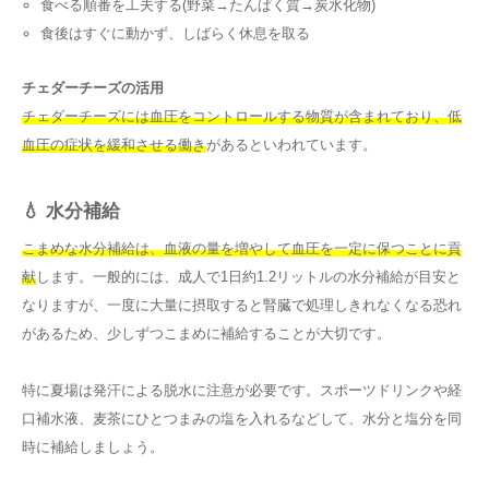
食べる順番を工夫する(野菜→たんぱく質→炭水化物)
食後はすぐに動かず、しばらく休息を取る
チェダーチーズの活用
チェダーチーズには血圧をコントロールする物質が含まれており、低
血圧の症状を緩和させる働き
があるといわれています。
💧 水分補給
こまめな水分補給は、血液の量を増やして血圧を一定に保つことに貢
献
します。一般的には、成人で1日約1.2リットルの水分補給が目安と
なりますが、一度に大量に摂取すると腎臓で処理しきれなくなる恐れ
があるため、少しずつこまめに補給することが大切です。
特に夏場は発汗による脱水に注意が必要です。スポーツドリンクや経
口補水液、麦茶にひとつまみの塩を入れるなどして、水分と塩分を同
時に補給しましょう。