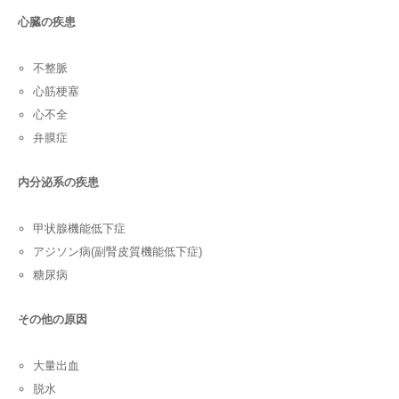
心臓の疾患
不整脈
心筋梗塞
心不全
弁膜症
内分泌系の疾患
甲状腺機能低下症
アジソン病(副腎皮質機能低下症)
糖尿病
その他の原因
大量出血
脱水