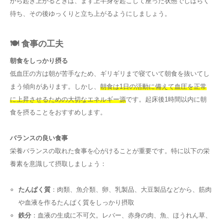
から起き上がるときは、まず上半身を起こして座った状態でしばらく
待ち、その後ゆっくりと立ち上がるようにしましょう。
🍽️ 食事の工夫
朝食をしっかり摂る
低血圧の方は朝が苦手なため、ギリギリまで寝ていて朝食を抜いてし
まう傾向があります。しかし、
朝食は1日の活動に備えて血圧を正常
に上昇させるための大切なエネルギー源
です。起床後1時間以内に朝
食を摂ることをおすすめします。
バランスの良い食事
栄養バランスの取れた食事を心がけることが重要です。特に以下の栄
養素を意識して摂取しましょう：
たんぱく質
：肉類、魚介類、卵、乳製品、大豆製品などから、筋肉
や血液を作るたんぱく質をしっかり摂取
鉄分
：血液の生成に不可欠。レバー、赤身の肉、魚、ほうれん草、