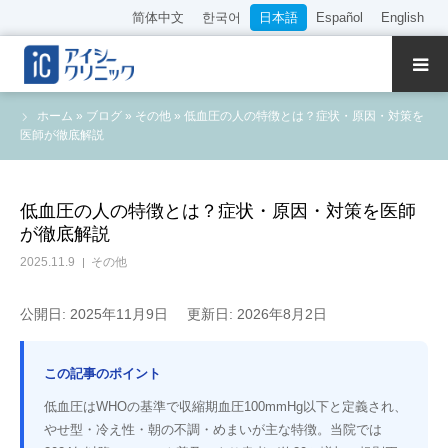
简体中文
한국어
日本語
Español
English
クリニック紹介
ホーム
»
ブログ
»
その他
»
低血圧の人の特徴とは？症状・原因・対策を
医師が徹底解説
診療内容
院長・医師の紹介
低血圧の人の特徴とは？症状・原因・対策を医師
が徹底解説
WEB予約
2025.11.9
その他
料金表
公開日: 2025年11月9日
更新日: 2026年8月2日
アクセス
この記事のポイント
低血圧はWHOの基準で収縮期血圧100mmHg以下と定義され、
採用情報
やせ型・冷え性・朝の不調・めまいが主な特徴。当院では