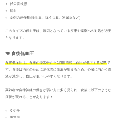
低栄養状態
貧血
薬剤の副作用(降圧薬、抗うつ薬、利尿薬など)
このタイプの低血圧は、原因となっている疾患や薬剤への対処が必要
となります。
🍽️ 食後低血圧
食後低血圧は、食事の後30分から1時間前後に血圧が低下する状態
で
す。食後は消化のために消化管に血液が集まるため、心臓に向かう血
液が減少し、血圧が低下しやすくなります。
高齢者や自律神経の働きが弱い方に多く見られ、食後に以下のような
症状が現れることがあります：
冷や汗
倦怠感