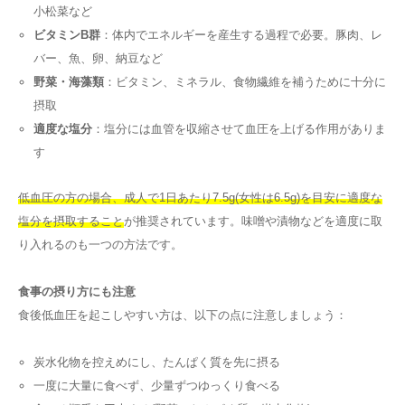
小松菜など
ビタミンB群
：体内でエネルギーを産生する過程で必要。豚肉、レ
バー、魚、卵、納豆など
野菜・海藻類
：ビタミン、ミネラル、食物繊維を補うために十分に
摂取
適度な塩分
：塩分には血管を収縮させて血圧を上げる作用がありま
す
低血圧の方の場合、成人で1日あたり7.5g(女性は6.5g)を目安に適度な
塩分を摂取すること
が推奨されています。味噌や漬物などを適度に取
り入れるのも一つの方法です。
食事の摂り方にも注意
食後低血圧を起こしやすい方は、以下の点に注意しましょう：
炭水化物を控えめにし、たんぱく質を先に摂る
一度に大量に食べず、少量ずつゆっくり食べる