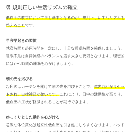
⏰ 規則正しい生活リズムの確立
低血圧の改善において最も基本となるのが、規則正しい生活リズムを
整えること
です。
早寝早起きの習慣
就寝時間と起床時間を一定にし、十分な睡眠時間を確保しましょう。
睡眠不足は自律神経のバランスを崩す大きな要因となります。理想的
には7〜8時間の睡眠を心がけましょう。
朝の光を浴びる
起床後はカーテンを開けて朝の光を浴びることで、
体内時計がリセッ
トされ、自律神経が整います。
これにより、日中の活動性が高まり、
低血圧の症状が軽減されることが期待できます。
ゆっくりとした動作を心がける
急激な体位変化は起立性低血圧を引き起こしやすくなります。ベッド