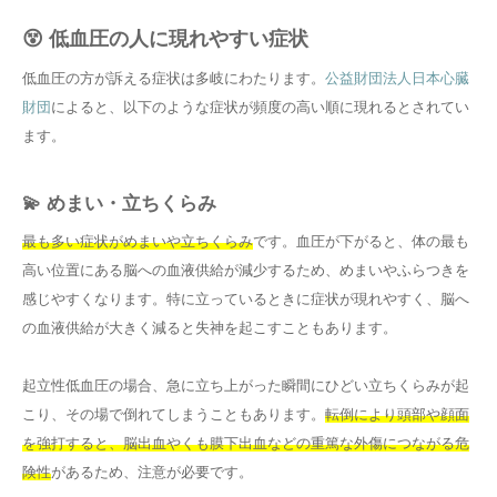
😵 低血圧の人に現れやすい症状
低血圧の方が訴える症状は多岐にわたります。
公益財団法人日本心臓
財団
によると、以下のような症状が頻度の高い順に現れるとされてい
ます。
💫 めまい・立ちくらみ
最も多い症状がめまいや立ちくらみ
です。血圧が下がると、体の最も
高い位置にある脳への血液供給が減少するため、めまいやふらつきを
感じやすくなります。特に立っているときに症状が現れやすく、脳へ
の血液供給が大きく減ると失神を起こすこともあります。
起立性低血圧の場合、急に立ち上がった瞬間にひどい立ちくらみが起
こり、その場で倒れてしまうこともあります。
転倒により頭部や顔面
を強打すると、脳出血やくも膜下出血などの重篤な外傷につながる危
険性
があるため、注意が必要です。