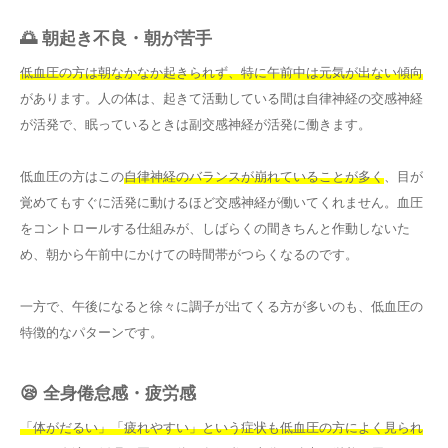
🌅 朝起き不良・朝が苦手
低血圧の方は朝なかなか起きられず、特に午前中は元気が出ない傾向
があります。人の体は、起きて活動している間は自律神経の交感神経
が活発で、眠っているときは副交感神経が活発に働きます。
低血圧の方はこの
自律神経のバランスが崩れていることが多く
、目が
覚めてもすぐに活発に動けるほど交感神経が働いてくれません。血圧
をコントロールする仕組みが、しばらくの間きちんと作動しないた
め、朝から午前中にかけての時間帯がつらくなるのです。
一方で、午後になると徐々に調子が出てくる方が多いのも、低血圧の
特徴的なパターンです。
😪 全身倦怠感・疲労感
「体がだるい」「疲れやすい」という症状も低血圧の方によく見られ