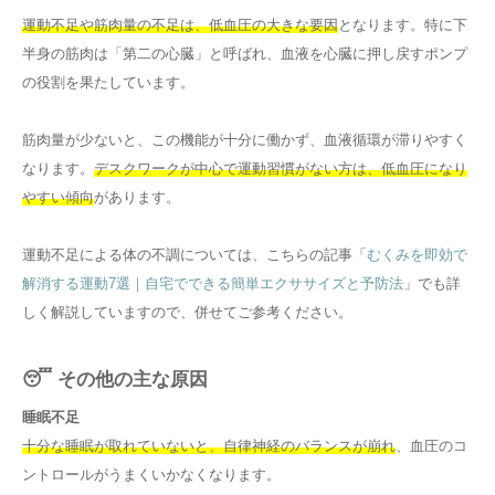
運動不足や筋肉量の不足は、低血圧の大きな要因
となります。特に下
半身の筋肉は「第二の心臓」と呼ばれ、血液を心臓に押し戻すポンプ
の役割を果たしています。
筋肉量が少ないと、この機能が十分に働かず、血液循環が滞りやすく
なります。
デスクワークが中心で運動習慣がない方は、低血圧になり
やすい傾向
があります。
運動不足による体の不調については、こちらの記事「
むくみを即効で
解消する運動7選｜自宅でできる簡単エクササイズと予防法
」でも詳
しく解説していますので、併せてご参考ください。
😴 その他の主な原因
睡眠不足
十分な睡眠が取れていないと、自律神経のバランスが崩れ
、血圧のコ
ントロールがうまくいかなくなります。