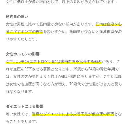
女性に低血圧が多い理由として、以下の要因が考えられています：
筋肉量の違い
女性は男性に比べて筋肉量が少ない傾向があります。
筋肉は血液を心
臓に戻すポンプの役割
を果たすため、筋肉量が少ないと血液循環が滞
りやすくなります。
女性ホルモンの影響
女性ホルモン(エストロゲン)には末梢血管を拡張する働き
があり、こ
れが血圧を低下させる要因となります。19歳から64歳の青壮年期で
は、女性の方が男性よりも血圧が低い傾向にありますが、更年期以降
は女性でも血圧が高くなる方が増え、70歳代では性差がほとんど見ら
れなくなります。
ダイエットによる影響
若い女性では、
過度なダイエットによる栄養不足が低血圧の原因
とな
ることもあります。