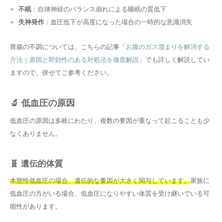
不眠
：自律神経のバランス崩れによる睡眠の質低下
失神発作
：血圧低下が高度になった場合の一時的な意識消失
胃腸の不調については、こちらの記事「
お腹のガス溜まりを解消する
方法｜原因と即効性のある対処法を徹底解説
」でも詳しく解説してい
ますので、併せてご参考ください。
🔬 低血圧の原因
低血圧の原因は多岐にわたり、複数の要因が重なって起こることも少
なくありません。
🧬 遺伝的体質
本態性低血圧の場合、遺伝的な要因が大きく関与しています。
家族に
低血圧の方がいる場合、低血圧になりやすい体質を受け継いでいる可
能性があります。