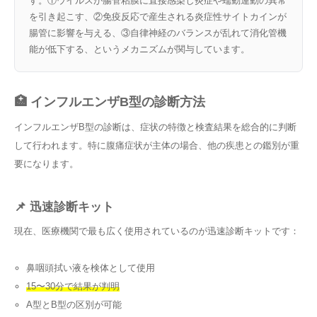
す。①ウイルスが腸管粘膜に直接感染し炎症や蠕動運動の異常
を引き起こす、②免疫反応で産生される炎症性サイトカインが
腸管に影響を与える、③自律神経のバランスが乱れて消化管機
能が低下する、というメカニズムが関与しています。
🏥 インフルエンザB型の診断方法
インフルエンザB型の診断は、症状の特徴と検査結果を総合的に判断
して行われます。特に腹痛症状が主体の場合、他の疾患との鑑別が重
要になります。
📌 迅速診断キット
現在、医療機関で最も広く使用されているのが迅速診断キットです：
鼻咽頭拭い液を検体として使用
15〜30分で結果が判明
A型とB型の区別が可能