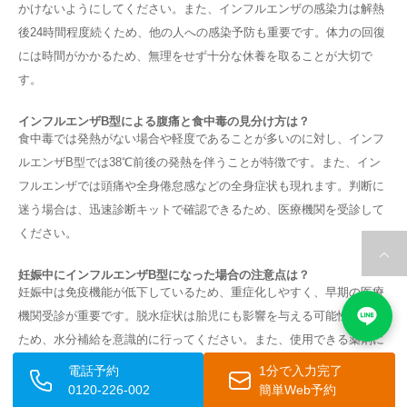
かけないようにしてください。また、インフルエンザの感染力は解熱
後24時間程度続くため、他の人への感染予防も重要です。体力の回復
には時間がかかるため、無理をせず十分な休養を取ることが大切で
す。
インフルエンザB型による腹痛と食中毒の見分け方は？
食中毒では発熱がない場合や軽度であることが多いのに対し、インフ
ルエンザB型では38℃前後の発熱を伴うことが特徴です。また、イン
フルエンザでは頭痛や全身倦怠感などの全身症状も現れます。判断に
迷う場合は、迅速診断キットで確認できるため、医療機関を受診して
ください。
妊娠中にインフルエンザB型になった場合の注意点は？
妊娠中は免疫機能が低下しているため、重症化しやすく、早期の医療
機関受診が重要です。脱水症状は胎児にも影響を与える可能性がある
ため、水分補給を意識的に行ってください。また、使用できる薬剤に
制限があるため、自己判断での薬剤使用は避け、必ず医師に相談して
電話予約
1分で入力完了
ください。
0120-226-002
簡単Web予約