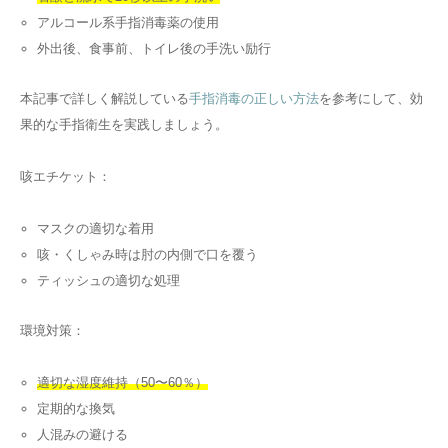
アルコール系手指消毒薬の使用
外出後、食事前、トイレ後の手洗い励行
本記事で詳しく解説している
手指消毒の正しい方法
を参考にして、効
果的な手指衛生を実践しましょう。
咳エチケット：
マスクの適切な着用
咳・くしゃみ時は肘の内側で口を覆う
ティッシュの適切な処理
環境対策：
適切な湿度維持（50〜60％）
定期的な換気
人混みの避ける