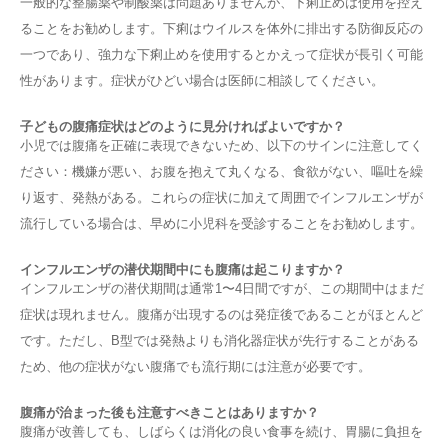
一般的な整腸薬や制酸薬は問題ありませんが、下痢止めは使用を控え
ることをお勧めします。下痢はウイルスを体外に排出する防御反応の
一つであり、強力な下痢止めを使用するとかえって症状が長引く可能
性があります。症状がひどい場合は医師に相談してください。
子どもの腹痛症状はどのように見分ければよいですか？
小児では腹痛を正確に表現できないため、以下のサインに注意してく
ださい：機嫌が悪い、お腹を抱えて丸くなる、食欲がない、嘔吐を繰
り返す、発熱がある。これらの症状に加えて周囲でインフルエンザが
流行している場合は、早めに小児科を受診することをお勧めします。
インフルエンザの潜伏期間中にも腹痛は起こりますか？
インフルエンザの潜伏期間は通常1〜4日間ですが、この期間中はまだ
症状は現れません。腹痛が出現するのは発症後であることがほとんど
です。ただし、B型では発熱よりも消化器症状が先行することがある
ため、他の症状がない腹痛でも流行期には注意が必要です。
腹痛が治まった後も注意すべきことはありますか？
腹痛が改善しても、しばらくは消化の良い食事を続け、胃腸に負担を