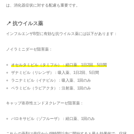
は、消化器症状に対する配慮も重要です。
📍 抗ウイルス薬
インフルエンザB型に有効な抗ウイルス薬には以下があります：
ノイラミニダーゼ阻害薬：
オセルタミビル（タミフル）：経口薬、1日2回、5日間
ザナミビル（リレンザ）：吸入薬、1日2回、5日間
ラニナミビル（イナビル）：吸入薬、1回のみ
ペラミビル（ラピアクタ）：注射薬、1回のみ
キャップ依存性エンドヌクレアーゼ阻害薬：
バロキサビル（ゾフルーザ）：経口薬、1回のみ
これらの薬剤は
発症から48時間以内に開始すると最も効果的
で、症状