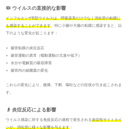
🦠 ウイルスの直接的な影響
インフルエンザB型ウイルスは、呼吸器系だけでなく消化管の粘膜に
も感染することができます
。特に小腸や大腸の粘膜に感染すると、以
下のような変化が起こります：
腸管粘膜の炎症反応
腸管運動の異常（蠕動運動の亢進や低下）
水分や電解質の吸収障害
腸管内の細菌叢の変化
これらの変化により、腹痛、下痢、嘔吐などの症状が引き起こされま
す。
👴 炎症反応による影響
ウイルス感染に対する免疫反応の過程で産生される
炎症性サイトカイ
ンが、消化管に様々な影響を与えます
：