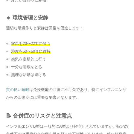
冷たい食品や飲み物
🔸 環境管理と安静
適切な環境作りと安静は回復を促進します：
室温を20〜22℃に保つ
湿度を50〜60％に維持
換気を定期的に行う
十分な睡眠をとる
無理な活動は避ける
質の良い睡眠
は免疫機能の回復に不可欠であり、特にインフルエンザ
からの回復期には重要な要素となります。
📝 合併症のリスクと注意点
インフルエンザB型は一般的にA型より軽症とされていますが、特定の