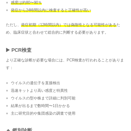
感度は約80〜90％
発症から24時間以内に検査すると正確性が高い
ただし、
発症初期（12時間以内）では偽陰性となる可能性がある
た
め、臨床症状と合わせて総合的に判断する必要があります。
▶️ PCR検査
より正確な診断が必要な場合には、PCR検査が行われることがありま
す：
ウイルスの遺伝子を直接検出
迅速キットより高い感度と特異性
ウイルスの型や株まで詳細に判別可能
結果が出るまで数時間〜1日かかる
主に研究目的や集団感染の調査で使用
🔹 鑑別診断