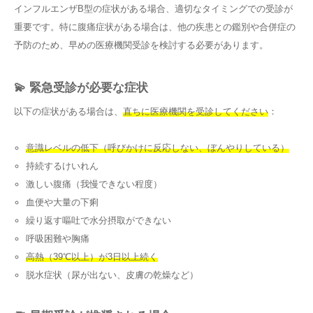
インフルエンザB型の症状がある場合、適切なタイミングでの受診が
重要です。特に腹痛症状がある場合は、他の疾患との鑑別や合併症の
予防のため、早めの医療機関受診を検討する必要があります。
💫 緊急受診が必要な症状
以下の症状がある場合は、
直ちに医療機関を受診してください
：
意識レベルの低下（呼びかけに反応しない、ぼんやりしている）
持続するけいれん
激しい腹痛（我慢できない程度）
血便や大量の下痢
繰り返す嘔吐で水分摂取ができない
呼吸困難や胸痛
高熱（39℃以上）が3日以上続く
脱水症状（尿が出ない、皮膚の乾燥など）