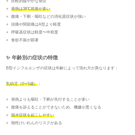
比較的緩やかな発症
発熱は38℃前後が多い
腹痛・下痢・嘔吐などの消化器症状が強い
頭痛や関節痛はA型より軽度
呼吸器症状は軽度〜中程度
食欲不振が顕著
✨ 年齢別の症状の特徴
B型インフルエンザの症状は年齢によって現れ方が異なります：
乳幼児（0〜5歳）
：
発熱よりも嘔吐・下痢が先行することが多い
腹痛を訴えることができないため、機嫌が悪くなる
脱水症状を起こしやすい
熱性けいれんのリスクがある