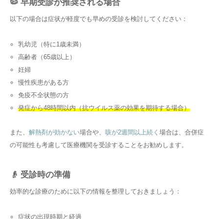
🦠 早期受診が推奨される場合
以下の場合は症状が軽度でも早めの受診を検討してください：
乳幼児（特に1歳未満）
高齢者（65歳以上）
妊婦
慢性疾患がある方
免疫不全状態の方
発症から48時間以内（抗ウイルス薬の効果を期待する場合）
また、
解熱剤が効かない
場合や、
咳が2週間以上続く
場合は、合併症
の可能性も考慮して医療機関を受診することをお勧めします。
👴 受診時の準備
効率的な診療のために以下の情報を整理しておきましょう：
症状の出現時期と経過