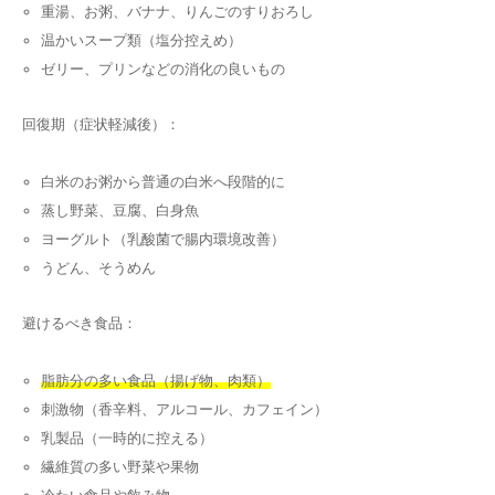
重湯、お粥、バナナ、りんごのすりおろし
温かいスープ類（塩分控えめ）
ゼリー、プリンなどの消化の良いもの
回復期（症状軽減後）：
白米のお粥から普通の白米へ段階的に
蒸し野菜、豆腐、白身魚
ヨーグルト（乳酸菌で腸内環境改善）
うどん、そうめん
避けるべき食品：
脂肪分の多い食品（揚げ物、肉類）
刺激物（香辛料、アルコール、カフェイン）
乳製品（一時的に控える）
繊維質の多い野菜や果物