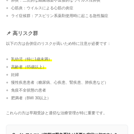
肺炎：二次的な細菌感染や直接的なウイルス性肺炎
心筋炎：ウイルスによる心筋の炎症
ライ症候群：アスピリン系薬剤使用時に起こる急性脳症
📌 高リスク群
以下の方は合併症のリスクが高いため特に注意が必要です：
乳幼児（特に1歳未満）
高齢者（65歳以上）
妊婦
慢性疾患患者（糖尿病、心疾患、腎疾患、肺疾患など）
免疫不全状態の患者
肥満者（BMI 30以上）
これらの方は早期受診と適切な治療管理が特に重要です。