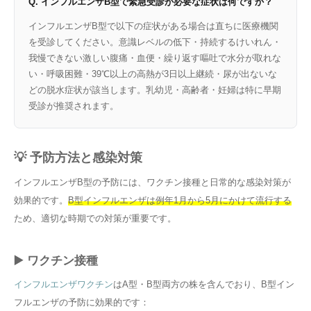
Q. インフルエンザB型で緊急受診が必要な症状は何ですか？
インフルエンザB型で以下の症状がある場合は直ちに医療機関
を受診してください。意識レベルの低下・持続するけいれん・
我慢できない激しい腹痛・血便・繰り返す嘔吐で水分が取れな
い・呼吸困難・39℃以上の高熱が3日以上継続・尿が出ないな
どの脱水症状が該当します。乳幼児・高齢者・妊婦は特に早期
受診が推奨されます。
💡 予防方法と感染対策
インフルエンザB型の予防には、ワクチン接種と日常的な感染対策が
効果的です。
B型インフルエンザは例年1月から5月にかけて流行する
ため、適切な時期での対策が重要です。
▶️ ワクチン接種
インフルエンザワクチン
はA型・B型両方の株を含んでおり、B型イン
フルエンザの予防に効果的です：