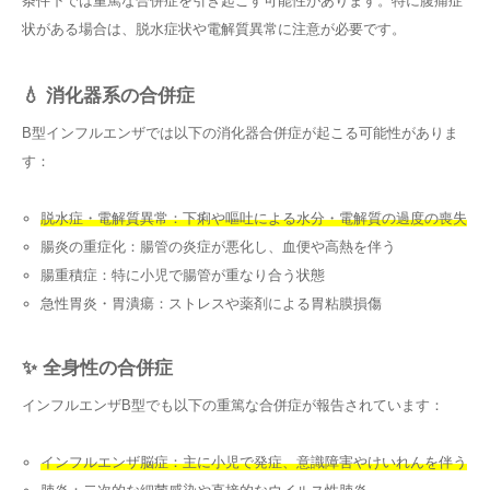
条件下では重篤な合併症を引き起こす可能性があります。特に腹痛症
状がある場合は、脱水症状や電解質異常に注意が必要です。
💧 消化器系の合併症
B型インフルエンザでは以下の消化器合併症が起こる可能性がありま
す：
脱水症・電解質異常：下痢や嘔吐による水分・電解質の過度の喪失
腸炎の重症化：腸管の炎症が悪化し、血便や高熱を伴う
腸重積症：特に小児で腸管が重なり合う状態
急性胃炎・胃潰瘍：ストレスや薬剤による胃粘膜損傷
✨ 全身性の合併症
インフルエンザB型でも以下の重篤な合併症が報告されています：
インフルエンザ脳症：主に小児で発症、意識障害やけいれんを伴う