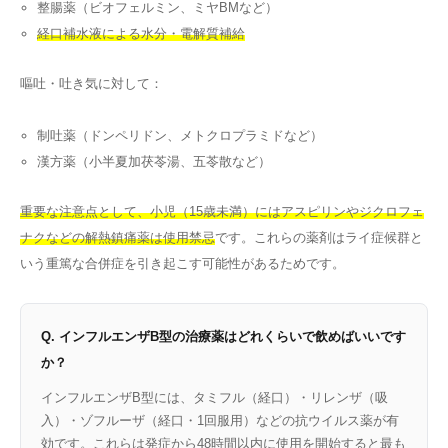
整腸薬（ビオフェルミン、ミヤBMなど）
経口補水液による水分・電解質補給
嘔吐・吐き気に対して：
制吐薬（ドンペリドン、メトクロプラミドなど）
漢方薬（小半夏加茯苓湯、五苓散など）
重要な注意点として、小児（15歳未満）にはアスピリンやジクロフェ
ナクなどの解熱鎮痛薬は使用禁忌
です。これらの薬剤はライ症候群と
いう重篤な合併症を引き起こす可能性があるためです。
Q. インフルエンザB型の治療薬はどれくらいで飲めばいいです
か？
インフルエンザB型には、タミフル（経口）・リレンザ（吸
入）・ゾフルーザ（経口・1回服用）などの抗ウイルス薬が有
効です。これらは発症から48時間以内に使用を開始すると最も