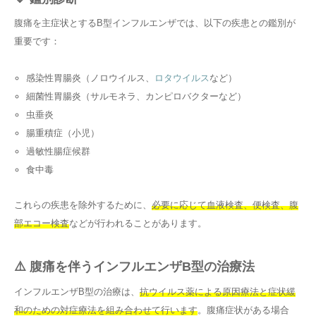
腹痛を主症状とするB型インフルエンザでは、以下の疾患との鑑別が
重要です：
感染性胃腸炎（ノロウイルス、
ロタウイルス
など）
細菌性胃腸炎（サルモネラ、カンピロバクターなど）
虫垂炎
腸重積症（小児）
過敏性腸症候群
食中毒
これらの疾患を除外するために、
必要に応じて血液検査、便検査、腹
部エコー検査
などが行われることがあります。
⚠️ 腹痛を伴うインフルエンザB型の治療法
インフルエンザB型の治療は、
抗ウイルス薬による原因療法と症状緩
和のための対症療法を組み合わせて行います
。腹痛症状がある場合