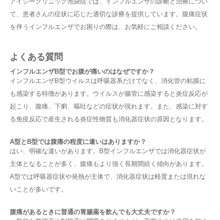
アイシークリニック池袋院では、インフルエンザの診断と治療につい
て、患者さんの症状に応じた適切な診療を提供しています。腹痛症状
を伴うインフルエンザでお困りの際は、お気軽にご相談ください。
よくある質問
インフルエンザB型でお腹が痛いのはなぜですか？
インフルエンザB型ウイルスは呼吸器系だけでなく、消化管の粘膜に
も感染する特徴があります。ウイルスが腸管に感染すると炎症反応が
起こり、腹痛、下痢、嘔吐などの症状が現れます。また、感染に対す
る免疫反応で産生される炎症性物質も消化器症状の原因となります。
A型とB型では腹痛の程度に違いはありますか？
はい、明確な違いがあります。B型インフルエンザでは消化器症状が
主体となることが多く、腹痛もより強く長期間続く傾向があります。
A型では呼吸器症状や発熱が主体で、消化器症状は軽度または現れな
いことが多いです。
腹痛があるときに普通の胃腸薬を飲んでも大丈夫ですか？