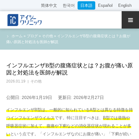
简体中文
한국어
日本語
Español
English
クリニック紹介
ホーム
»
ブログ
»
その他
»
インフルエンザB型の腹痛症状とは？お腹が
痛い原因と対処法を医師が解説
診療内容
院長・医師の紹介
インフルエンザB型の腹痛症状とは？お腹が痛い原
因と対処法を医師が解説
WEB予約
2026.01.19
その他
料金表
公開日: 2026年1月19日
更新日: 2026年2月27日
インフルエンザB型は、一般的に知られているA型とは異なる特徴を持
アクセス
つインフルエンザウイルス
です。特に注目すべきは、
B型では発熱や
呼吸器症状に加えて、腹痛や下痢などの消化器症状が現れることが多
採用情報
い
という点です。「インフルエンザなのにお腹が痛い」「下痢が続い