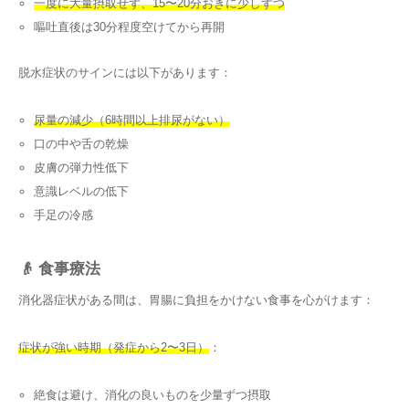
一度に大量摂取せず、15〜20分おきに少しずつ
嘔吐直後は30分程度空けてから再開
脱水症状のサインには以下があります：
尿量の減少（6時間以上排尿がない）
口の中や舌の乾燥
皮膚の弾力性低下
意識レベルの低下
手足の冷感
👴 食事療法
消化器症状がある間は、胃腸に負担をかけない食事を心がけます：
症状が強い時期（発症から2〜3日）
：
絶食は避け、消化の良いものを少量ずつ摂取