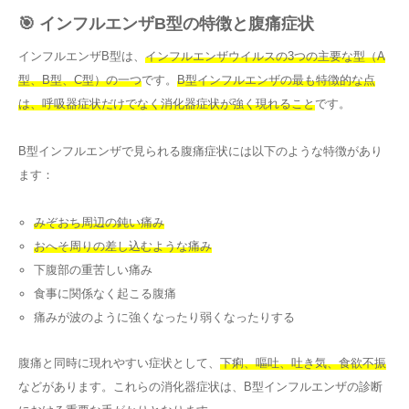
🎯 インフルエンザB型の特徴と腹痛症状
インフルエンザB型は、
インフルエンザウイルスの3つの主要な型（A
型、B型、C型）の一つ
です。
B型インフルエンザの最も特徴的な点
は、呼吸器症状だけでなく消化器症状が強く現れること
です。
B型インフルエンザで見られる腹痛症状には以下のような特徴があり
ます：
みぞおち周辺の鈍い痛み
おへそ周りの差し込むような痛み
下腹部の重苦しい痛み
食事に関係なく起こる腹痛
痛みが波のように強くなったり弱くなったりする
腹痛と同時に現れやすい症状として、
下痢、嘔吐、吐き気、食欲不振
などがあります。これらの消化器症状は、B型インフルエンザの診断