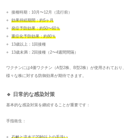
接種時期：10月〜12月（流行前）
効果持続期間：約5ヶ月
発症予防効果：約50〜60％
重症化予防効果：約80％
13歳以上：1回接種
13歳未満：2回接種（2〜4週間間隔）
ワクチンには4価ワクチン（A型2株、B型2株）が使用されており、
様々な株に対する防御効果が期待できます。
🔹 日常的な感染対策
基本的な感染対策を継続することが重要です：
手指衛生：
石鹸と流水で20秒以上の手洗い