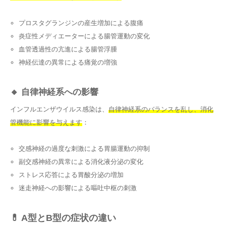
プロスタグランジンの産生増加による腹痛
炎症性メディエーターによる腸管運動の変化
血管透過性の亢進による腸管浮腫
神経伝達の異常による痛覚の増強
🔸 自律神経系への影響
インフルエンザウイルス感染は、
自律神経系のバランスを乱し、消化
管機能に影響を与えます
：
交感神経の過度な刺激による胃腸運動の抑制
副交感神経の異常による消化液分泌の変化
ストレス応答による胃酸分泌の増加
迷走神経への影響による嘔吐中枢の刺激
💊 A型とB型の症状の違い