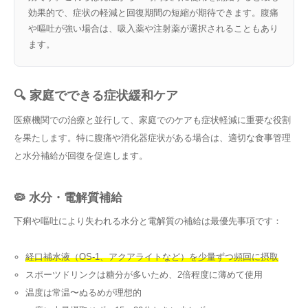
効果的で、症状の軽減と回復期間の短縮が期待できます。腹痛
や嘔吐が強い場合は、吸入薬や注射薬が選択されることもあり
ます。
🔍 家庭でできる症状緩和ケア
医療機関での治療と並行して、家庭でのケアも症状軽減に重要な役割
を果たします。特に腹痛や消化器症状がある場合は、適切な食事管理
と水分補給が回復を促進します。
🦠 水分・電解質補給
下痢や嘔吐により失われる水分と電解質の補給は最優先事項です：
経口補水液（OS-1、アクアライトなど）を少量ずつ頻回に摂取
スポーツドリンクは糖分が多いため、2倍程度に薄めて使用
温度は常温〜ぬるめが理想的