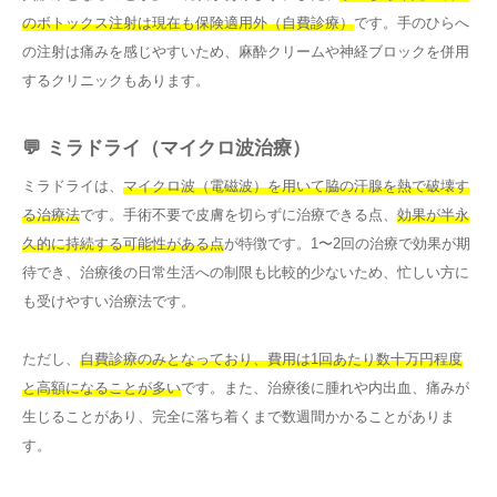
のボトックス注射は現在も保険適用外（自費診療）
です。手のひらへ
の注射は痛みを感じやすいため、麻酔クリームや神経ブロックを併用
するクリニックもあります。
💬 ミラドライ（マイクロ波治療）
ミラドライは、
マイクロ波（電磁波）を用いて脇の汗腺を熱で破壊す
る治療法
です。手術不要で皮膚を切らずに治療できる点、
効果が半永
久的に持続する可能性がある点
が特徴です。1〜2回の治療で効果が期
待でき、治療後の日常生活への制限も比較的少ないため、忙しい方に
も受けやすい治療法です。
ただし、
自費診療のみとなっており、費用は1回あたり数十万円程度
と高額になることが多い
です。また、治療後に腫れや内出血、痛みが
生じることがあり、完全に落ち着くまで数週間かかることがありま
す。