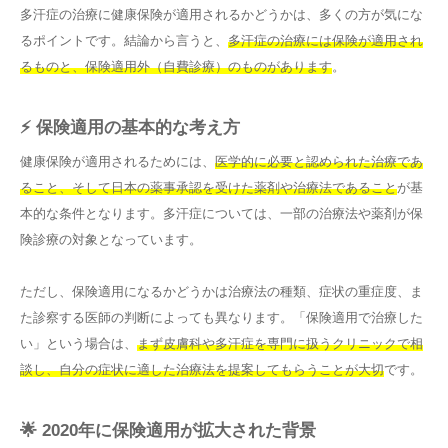
多汗症の治療に健康保険が適用されるかどうかは、多くの方が気にな
るポイントです。結論から言うと、
多汗症の治療には保険が適用され
るものと、保険適用外（自費診療）のものがあります
。
⚡ 保険適用の基本的な考え方
健康保険が適用されるためには、
医学的に必要と認められた治療であ
ること、そして日本の薬事承認を受けた薬剤や治療法であること
が基
本的な条件となります。多汗症については、一部の治療法や薬剤が保
険診療の対象となっています。
ただし、保険適用になるかどうかは治療法の種類、症状の重症度、ま
た診察する医師の判断によっても異なります。「保険適用で治療した
い」という場合は、
まず皮膚科や多汗症を専門に扱うクリニックで相
談し、自分の症状に適した治療法を提案してもらうことが大切
です。
🌟 2020年に保険適用が拡大された背景