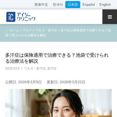
简体中文
한국어
日本語
Español
English
クリニック紹介
ホーム
»
ブログ
»
ワキガ・多汗症
»
多汗症は保険適用で治療できる？池
袋で受けられる治療法を解説
診療内容
院長・医師の紹介
多汗症は保険適用で治療できる？池袋で受けられ
る治療法を解説
WEB予約
2026.03.9
ワキガ・多汗症
,
多汗症
料金表
公開日: 2026年3月9日
更新日: 2026年3月22日
アクセス
採用情報