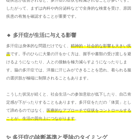
礎疾患が改善されると、多汗症の症状も軽減されることが多いです。
したがって、まずは内科や内分泌科などで全身的な検査を受け、原因
疾患の有無を確認することが重要です。
🔸 多汗症が生活に与える影響
多汗症は身体的な問題だけでなく、
精神的・社会的な影響も大きい疾
患
です。手のひらに大量の汗をかく方は、握手や書類の受け渡しを避
けるようになったり、人との接触を極力減らすようになったりしま
す。脇の多汗症では、洋服に汗じみができることを恐れ、着られる服
の選択肢が極端に制限されることもあります。
こうした状況が続くと、社会生活への参加意欲が低下したり、自己肯
定感が下がったりすることもあります。多汗症をただの「体質」とし
て諦めるのではなく、
医療的なアプローチで症状をコントロールする
ことが、生活の質向上につながります
。
✨ 多汗症の診断基準と受診のタイミング