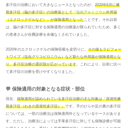
多汗症の治療において大きなニュースとなったのが、
2020年6月に腋
窩多汗症（脇の多汗症）の治療薬として「
塩化アルミニウム
外用薬
（エクロックゲルなど）」が保険適用となった
ことです。それ以前
は、脇の多汗症に対する保険適用の治療薬が限られていたため、多く
の患者さんが自費診療を余儀なくされていました。
2020年のエクロックゲルの保険収載を皮切りに、
その後もラピフォー
トワイプ（塩化グリコピロニウム）など新たな外用薬が保険適用とな
り、多汗症治療の選択肢が広がっています
。これにより、以前に比べ
て多汗症の治療を受けやすくなりました。
💬 保険適用の対象となる症状・部位
現在、
保険適用が認められている多汗症治療の主な対象は「原発性腋
窩多汗症（わきの原発性多汗症）」
です。手のひらや足の裏の多汗症
については、一部の治療法は保険適用外となっているケースがありま
す。ただし、治療法によっては手掌多汗症に対しても保険診療が可能