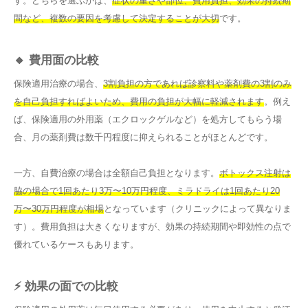
す。どちらを選ぶかは、
症状の重さや部位、費用負担、効果の持続期
間など、複数の要因を考慮して決定することが大切
です。
🔸 費用面の比較
保険適用治療の場合、
3割負担の方であれば診察料や薬剤費の3割のみ
を自己負担すればよいため、費用の負担が大幅に軽減されます
。例え
ば、保険適用の外用薬（エクロックゲルなど）を処方してもらう場
合、月の薬剤費は数千円程度に抑えられることがほとんどです。
一方、自費治療の場合は全額自己負担となります。
ボトックス注射は
脇の場合で1回あたり3万〜10万円程度、ミラドライは1回あたり20
万〜30万円程度が相場
となっています（クリニックによって異なりま
す）。費用負担は大きくなりますが、効果の持続期間や即効性の点で
優れているケースもあります。
⚡ 効果の面での比較