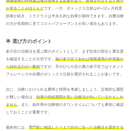
保険適用の外用薬は毎日使用する必要があり、使用を中止すると発汗
が戻ることがほとんど
です。一方、ボトックス注射は4〜12ヶ月程度
効果が続き、ミラドライは半永久的な効果が期待できます。自費治療
の方が長期的に見てコストパフォーマンスが良い場合もあります。
🌟 選び方のポイント
多汗症の治療法を選ぶ際のポイントとして、まず症状の部位と重症度
を確認することが大切です。
脇の多汗症であれば保険適用の外用薬か
ら始めるのが一般的
ですが、手のひらや足の裏の多汗症ではイオント
フォレーシスや自費のボトックス注射が選択されることが多いです。
次に、治療にかけられる費用と時間を考慮しましょう。定期的な通院
が難しい場合は、
効果の持続期間が長い治療法が向いているかもしれ
ません
。また、副作用や治療後のダウンタイムについても事前に確認
しておくことが重要です。
最終的には、
専門医に相談したうえで自分に合った治療法を選択する