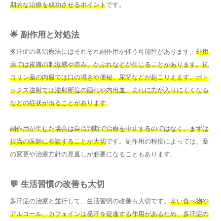
期的な治療を成功させるポイント
です。
🌟 副作用と対処法
多汗症の各治療法にはそれぞれ副作用が伴う可能性があります。
外用
薬では皮膚の刺激感や赤み、かぶれなどが生じることがあります。抗
コリン薬の内服では口の渇きや便秘、尿閉などが起こりえます。ボト
ックス注射では注射部位の腫れや内出血、まれに力が入りにくくなる
などの症状が出ることがあります
。
副作用が生じた場合は自己判断で治療を中止するのではなく、まずは
担当の医師に相談することが大切
です。副作用の程度によっては、薬
の変更や治療方針の見直しが必要になることもあります。
💬 生活習慣の改善も大切
多汗症の治療と並行して、生活習慣の改善も大切です。
辛い食べ物や
アルコール、カフェインは発汗を促進する作用があるため、多汗症の