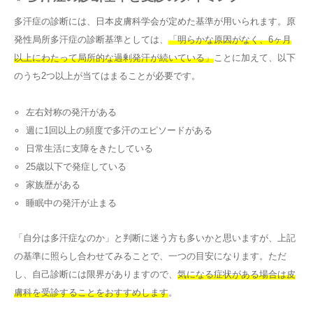
多汗症の診断には、日本皮膚科学会が定めた基準が用いられます。原
発性局所多汗症の診断基準としては、
「明らかな原因がなく、6ヶ月
以上にわたって局所的な過剰発汗が続いている」
ことに加えて、以下
のうち2つ以上が当てはまることが必要です。
左右対称の発汗がある
週に1回以上の頻度で多汗のエピソードがある
日常生活に支障をきたしている
25歳以下で発症している
家族歴がある
睡眠中の発汗が止まる
「自分は多汗症なのか」と判断に迷う方も多いかと思いますが、上記
の基準に照らし合わせてみることで、一つの目安になります。ただ
し、自己診断には限界がありますので、
気になる症状がある場合は皮
膚科を受診することをおすすめします
。