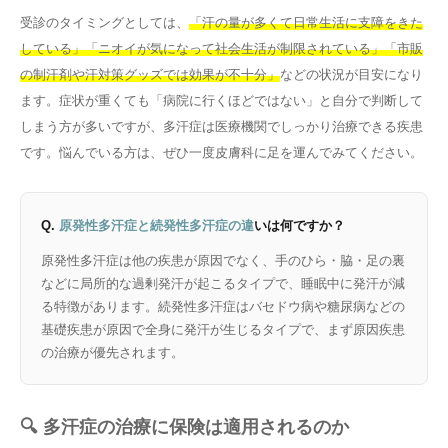
受診のタイミングとしては、
「汗の量が多くて日常生活に支障をきた
している」「ニオイが気になって社会生活が制限されている」「市販
の制汗剤や汗対策グッズでは効果が不十分」
などの状況が目安になり
ます。症状が重くても「病院に行くほどではない」と自分で判断して
しまう方が多いですが、多汗症は医療機関でしっかり治療できる疾患
です。悩んでいる方は、ぜひ一度皮膚科に足を運んでみてください。
Q.
原発性多汗症と続発性多汗症の違
いは何ですか？
原発性多汗症は他の疾患が原因でなく、手のひら・脇・足の裏
などに局所的な過剰発汗が起こるタイプで、睡眠中に発汗が減
る特徴があります。続発性多汗症はバセドウ病や糖尿病などの
基礎疾患が原因で全身に発汗が生じるタイプで、まず原因疾患
の治療が優先されます。
🔍 多汗症の治療に保険は適用されるのか