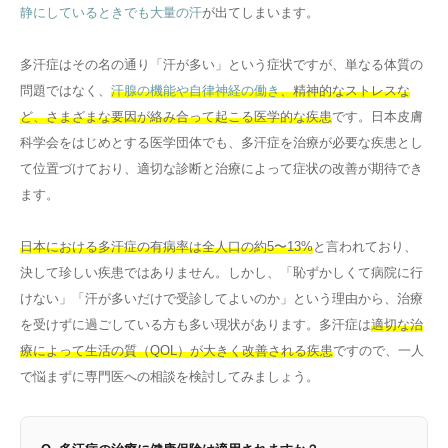
静にしているときでも大量の汗
が出てしまいます。
多汗症はその名の通り「汗が多い」という症状ですが、単なる体質の
問題ではなく、
汗腺の機能や自律神経の働き
、精神的なストレスな
ど、さまざまな要因が絡み合って起こる医学的な疾患
です。日本皮膚
科学会をはじめとする医学団体でも、多汗症を治療が必要な疾患とし
て位置づけており、適切な診断と治療によって症状の改善が期待でき
ます。
日本における多汗症の有病率は全人口の約5〜13%
と言われており、
決して珍しい疾患ではありません。しかし、「恥ずかしくて病院に行
けない」「汗が多いだけで受診してよいのか」という理由から、治療
を受けずに過ごしている方も多い現状があります。多汗症は
適切な治
療によって生活の質（QOL）が大きく改善される疾患
ですので、一人
で悩まずに専門医への相談を検討してみましょう。