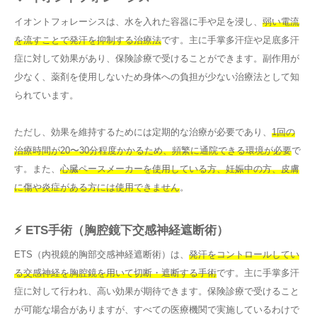
イオントフォレーシスは、水を入れた容器に手や足を浸し、
弱い電流
を流すことで発汗を抑制する治療法
です。主に手掌多汗症や足底多汗
症に対して効果があり、保険診療で受けることができます。副作用が
少なく、薬剤を使用しないため身体への負担が少ない治療法として知
られています。
ただし、効果を維持するためには定期的な治療が必要であり、
1回の
治療時間が20〜30分程度かかるため、頻繁に通院できる環境が必要
で
す。また、
心臓ペースメーカーを使用している方、妊娠中の方、皮膚
に傷や炎症がある方には使用できません
。
⚡ ETS手術（胸腔鏡下交感神経遮断術）
ETS（内視鏡的胸部交感神経遮断術）は、
発汗をコントロールしてい
る交感神経を胸腔鏡を用いて切断・遮断する手術
です。主に手掌多汗
症に対して行われ、高い効果が期待できます。保険診療で受けること
が可能な場合がありますが、すべての医療機関で実施しているわけで