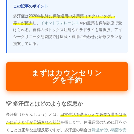
この記事のポイント
多汗症は
2020年以降に保険適用の外用薬（エクロックゲル
等）が拡大
し、
イオントフォレーシス
や内服薬も保険診療で受
けられる。自費のボトックス注射やミラドライも選択肢。アイ
シークリニック池袋院では症状・費用に合わせた治療プランを
提案している。
まずはカウンセリン
グを予約
💡 多汗症とはどのような疾患か
多汗症（たかんしょう）とは、
日常生活を送るうえで必要な量をはる
かに超えた汗が分泌される状態
を指します。体温調節のために汗をか
くことは正常な生理反応ですが、多汗症の場合は
気温が低い場面や安