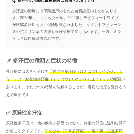
Q. 多汗症の治療に健康保険は適用されますか？
多汗症の治療には保険適用のものと自費診療のものがありま
す。2020年にエクロックゲル、2022年にラピフォートワイプ
が腋窩多汗症向けに保険収載されました。イオントフォレーシ
スや抗コリン薬の内服も保険診療で受けられます。一方、ミラ
ドライは自費診療のみです。
📌 多汗症の種類と症状の特徴
多汗症には大きく分けて
「原発性多汗症（げんぱつせいたかんしょ
う）」と「続発性多汗症（ぞくはつせいたかんしょう）」の2種類
が
あります。それぞれの特徴を理解することが、適切な治療を受けるう
えで重要です。
✅ 原発性多汗症
原発性多汗症は、他の疾患が原因ではなく、特定の部位に過剰な発汗
が起こるタイプです。
手のひら（手掌多汗症）、足の裏（足底多汗