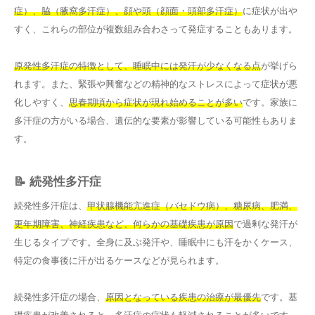
症）、脇（腋窩多汗症）、顔や頭（顔面・頭部多汗症）
に症状が出や
すく、これらの部位が複数組み合わさって発症することもあります。
原発性多汗症の特徴として、睡眠中には発汗が少なくなる点
が挙げら
れます。また、緊張や興奮などの精神的なストレスによって症状が悪
化しやすく、
思春期頃から症状が現れ始めることが多い
です。家族に
多汗症の方がいる場合、遺伝的な要素が影響している可能性もありま
す。
📝 続発性多汗症
続発性多汗症は、
甲状腺機能亢進症（バセドウ病）、糖尿病、肥満、
更年期障害、神経疾患など、何らかの基礎疾患が原因
で過剰な発汗が
生じるタイプです。全身に及ぶ発汗や、睡眠中にも汗をかくケース、
特定の食事後に汗が出るケースなどが見られます。
続発性多汗症の場合、
原因となっている疾患の治療が最優先
です。基