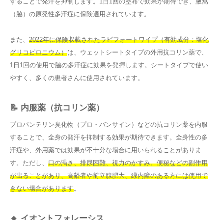
することで発汗を抑制します。1日1回の塗布で効果が期待でき、腋窩
（脇）の原発性多汗症に保険適用されています。
また、
2022年に保険収載されたラピフォートワイプ（有効成分：塩化
グリコピロニウム）
は、ウェットシートタイプの外用抗コリン薬で、
1日1回の使用で脇の多汗症に効果を発揮します。シートタイプで使い
やすく、多くの患者さんに使用されています。
📝 内服薬（抗コリン薬）
プロパンテリン臭化物（プロ・バンサイン）などの抗コリン薬を内服
することで、全身の発汗を抑制する効果が期待できます。全身性の多
汗症や、外用薬では効果が不十分な場合に用いられることがありま
す。ただし、
口の渇き、排尿困難、視力のかすみ、便秘などの副作用
が出ることがあり、高齢者や前立腺肥大、緑内障のある方には使用で
きない場合があります
。
🔸 イオントフォレーシス