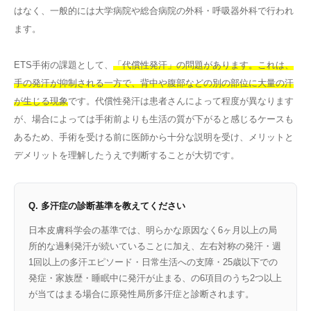
はなく、一般的には大学病院や総合病院の外科・呼吸器外科で行われ
ます。
ETS手術の課題として、
「代償性発汗」の問題があります。これは、
手の発汗が抑制される一方で、背中や腹部などの別の部位に大量の汗
が生じる現象
です。代償性発汗は患者さんによって程度が異なります
が、場合によっては手術前よりも生活の質が下がると感じるケースも
あるため、手術を受ける前に医師から十分な説明を受け、メリットと
デメリットを理解したうえで判断することが大切です。
Q. 多汗症の診断基準を教えてください
日本皮膚科学会の基準では、明らかな原因なく6ヶ月以上の局
所的な過剰発汗が続いていることに加え、左右対称の発汗・週
1回以上の多汗エピソード・日常生活への支障・25歳以下での
発症・家族歴・睡眠中に発汗が止まる、の6項目のうち2つ以上
が当てはまる場合に原発性局所多汗症と診断されます。