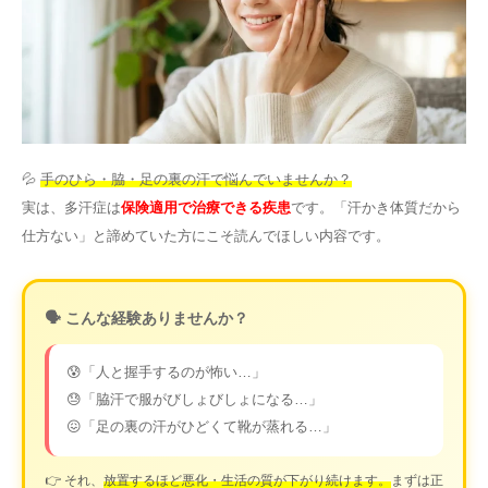
その他
言語
简体中文
한국어
日本語
Español
English
💦
手のひら・脇・足の裏の汗で悩んでいませんか？
実は、多汗症は
保険適用で治療できる疾患
です。「汗かき体質だから
仕方ない」と諦めていた方にこそ読んでほしい内容です。
🗣️ こんな経験ありませんか？
😰「人と握手するのが怖い…」
😓「脇汗で服がびしょびしょになる…」
😖「足の裏の汗がひどくて靴が蒸れる…」
👉 それ、
放置するほど悪化・生活の質が下がり続けます。
まずは正