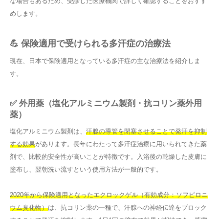
な場合もあるため、受診した医療機関で詳しく確認することをおすす
めします。
💪 保険適用で受けられる多汗症の治療法
現在、日本で保険適用となっている多汗症の主な治療法を紹介しま
す。
✅ 外用薬（塩化アルミニウム製剤・抗コリン薬外用
薬）
塩化アルミニウム製剤は、
汗腺の導管を閉塞させることで発汗を抑制
する効果
があります。長年にわたって多汗症治療に用いられてきた薬
剤で、比較的安全性が高いことが特徴です。入浴後の乾燥した皮膚に
塗布し、翌朝洗い流すという使用方法が一般的です。
2020年から保険適用となったエクロックゲル（有効成分：ソフピロニ
ウム臭化物）
は、抗コリン薬の一種で、汗腺への神経伝達をブロック