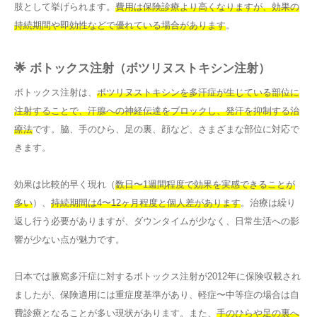
肢として挙げられます。
費用は保険診療より高くなりますが、効果の
持続期間や即効性などで優れている場合があります
。
🌟 ボトックス注射（ボツリヌストキシン注射）
ボトックス注射は、
ボツリヌストキシンを多汗症が生じている部位に
注射することで、汗腺への神経伝達をブロックし、発汗を抑制する治
療法
です。脇、手のひら、足の裏、顔など、さまざまな部位に対応で
きます。
効果は比較的早く現れ（
数日〜1週間程度で効果を実感できることが
多い
）、
持続期間は4〜12ヶ月程度と個人差があります
。治療は繰り
返し行う必要がありますが、ダウンタイムが少なく、日常生活への影
響が少ない点が魅力です。
日本では腋窩多汗症に対するボトックス注射が2012年に保険収載され
ましたが、保険適用には重症度基準があり、軽症〜中等症の場合は自
費診療となることが多い現状があります。また、
手のひらや足の裏へ