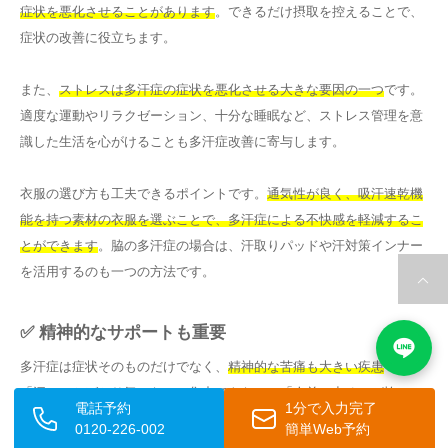
症状を悪化させることがあります
。できるだけ摂取を控えることで、
症状の改善に役立ちます。
また、
ストレスは多汗症の症状を悪化させる大きな要因の一つ
です。
適度な運動やリラクゼーション、十分な睡眠など、ストレス管理を意
識した生活を心がけることも多汗症改善に寄与します。
衣服の選び方も工夫できるポイントです。
通気性が良く、吸汗速乾機
能を持つ素材の衣服を選ぶことで、多汗症による不快感を軽減するこ
とができます
。脇の多汗症の場合は、汗取りパッドや汗対策インナー
を活用するのも一つの方法です。
✅ 精神的なサポートも重要
多汗症は症状そのものだけでなく、
精神的な苦痛も大きい疾患
です。
「汗のことばかり気になって集中できない」「人前に出るのが怖い」
電話予約
1分で入力完了
というような精神的なつらさを感じている方も多いでしょう。
0120-226-002
簡単Web予約