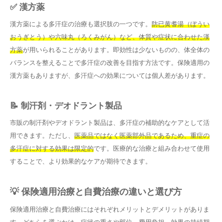
✅ 漢方薬
漢方薬による多汗症の治療も選択肢の一つです。
防已黄耆湯（ぼうい
おうぎとう）や六味丸（ろくみがん）など、体質や症状に合わせた漢
方薬
が用いられることがあります。即効性は少ないものの、体全体の
バランスを整えることで多汗症の改善を目指す方法です。保険適用の
漢方薬もありますが、多汗症への効果については個人差があります。
📝 制汗剤・デオドラント製品
市販の制汗剤やデオドラント製品は、多汗症の補助的なケアとして活
用できます。ただし、
医薬品ではなく医薬部外品であるため、重症の
多汗症に対する効果は限定的
です。医療的な治療と組み合わせて使用
することで、より効果的なケアが期待できます。
💡 保険適用治療と自費治療の違いと選び方
保険適用治療と自費治療にはそれぞれメリットとデメリットがありま