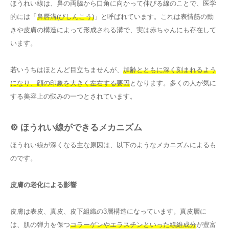
ほうれい線は、鼻の両脇から口角に向かって伸びる線のことで、医学
的には「
鼻唇溝(びしんこう)
」と呼ばれています。これは表情筋の動
きや皮膚の構造によって形成される溝で、実は赤ちゃんにも存在して
います。
若いうちはほとんど目立ちませんが、
加齢とともに深く刻まれるよう
になり、顔の印象を大きく左右する要因
となります。多くの人が気に
する美容上の悩みの一つとされています。
⚙️ ほうれい線ができるメカニズム
ほうれい線が深くなる主な原因は、以下のようなメカニズムによるも
のです。
皮膚の老化による影響
皮膚は表皮、真皮、皮下組織の3層構造になっています。真皮層に
は、肌の弾力を保つ
コラーゲンやエラスチンといった線維成分
が豊富