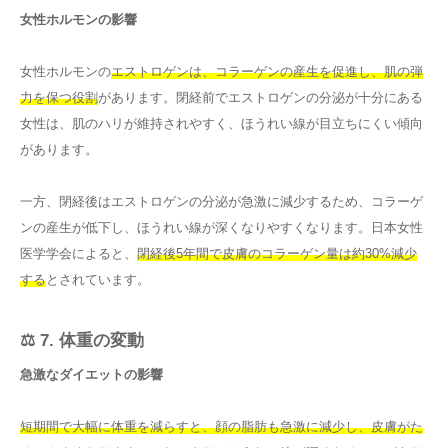
女性ホルモンの影響
女性ホルモンの
エストロゲンは、コラーゲンの産生を促進し、肌の弾
力を保つ役割
があります。閉経前でエストロゲンの分泌が十分にある
女性は、肌のハリが維持されやすく、ほうれい線が目立ちにくい傾向
があります。
一方、閉経後はエストロゲンの分泌が急激に減少するため、コラーゲ
ンの産生が低下し、ほうれい線が深くなりやすくなります。日本女性
医学学会によると、
閉経後5年間で皮膚のコラーゲン量は約30%減少
する
とされています。
⚖️ 7. 体重の変動
急激なダイエットの影響
短期間で大幅に体重を減らすと、顔の脂肪も急激に減少し、皮膚がた