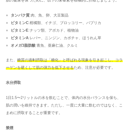
肌の健康を保つために、以下の栄養素を積極的に摂取しましょう。
タンパク質
:肉、魚、卵、大豆製品
ビタミンC
:柑橘類、イチゴ、ブロッコリー、パプリカ
ビタミンE
:ナッツ類、アボカド、植物油
ビタミンA
:レバー、ニンジン、カボチャ、ほうれん草
オメガ3脂肪酸
:青魚、亜麻仁油、クルミ
また、
糖質の過剰摂取は「糖化」と呼ばれる現象を引き起こし、コラ
ーゲンを硬くして肌の弾力を低下させる
ため、注意が必要です。
水分摂取
1日1.5〜2リットルの水を飲むことで、体内の水分バランスを保ち、
肌の潤いを維持できます。ただし、一度に大量に飲むのではなく、こ
まめに摂取することが重要です。
禁煙