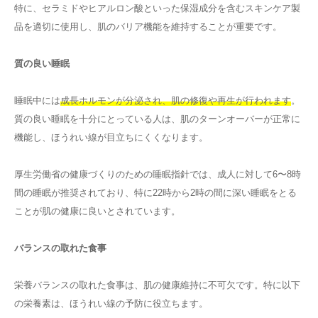
特に、セラミドやヒアルロン酸といった保湿成分を含むスキンケア製
品を適切に使用し、肌のバリア機能を維持することが重要です。
質の良い睡眠
睡眠中には
成長ホルモンが分泌され、肌の修復や再生が行われます
。
質の良い睡眠を十分にとっている人は、肌のターンオーバーが正常に
機能し、ほうれい線が目立ちにくくなります。
厚生労働省の健康づくりのための睡眠指針では、成人に対して6〜8時
間の睡眠が推奨されており、特に22時から2時の間に深い睡眠をとる
ことが肌の健康に良いとされています。
バランスの取れた食事
栄養バランスの取れた食事は、肌の健康維持に不可欠です。特に以下
の栄養素は、ほうれい線の予防に役立ちます。