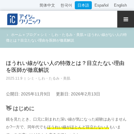
简体中文
한국어
日本語
Español
English
クリニック紹介
ホーム
»
ブログ
»
シミ・しわ・たるみ・美肌
»
ほうれい線がない人の特
徴とは？目立たない理由を医師が徹底解説
診療内容
院長・医師の紹介
ほうれい線がない人の特徴とは？目立たない理由
を医師が徹底解説
WEB予約
2025.11.9
シミ・しわ・たるみ・美肌
料金表
公開日: 2025年11月9日
更新日: 2026年2月13日
👋 はじめに
アクセス
鏡を見たとき、口元に刻まれた深い線が気になった経験はありません
か?一方で、同年代でも
ほうれい線がほとんど目立たない人
もいま
採用情報