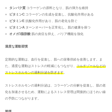
タンパク質
:コラーゲンの原料となり、肌の弾力を維持
ビタミンC
:コラーゲンの生成を促進し、抗酸化作用がある
ビタミンE
:抗酸化作用があり、肌の老化を防ぐ
ビタミンA
:ターンオーバーを正常化し、肌の健康を保つ
オメガ3脂肪酸
:肌の炎症を抑え、バリア機能を強化
適度な運動習慣
定期的な運動は、血行を促進し、肌への栄養供給を改善します。ま
た、適度な運動はストレスの軽減にもつながり、
コルチゾールなどの
ストレスホルモンの過剰分泌を防ぎます
。
ストレスホルモンの過剰分泌は、コラーゲンの分解を促進し、肌の老
化を加速させるため、運動によるストレス管理は間接的にほうれい線
の予防につながります。
禁煙