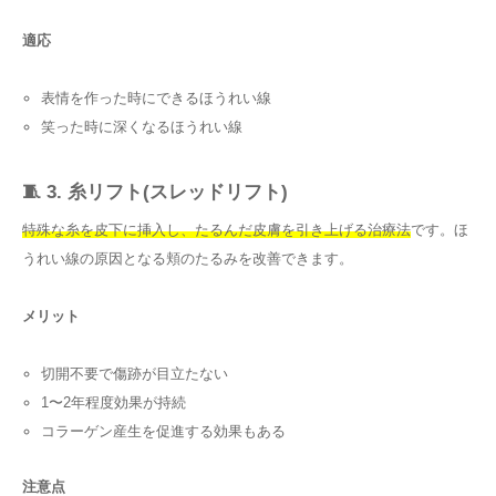
適応
表情を作った時にできるほうれい線
笑った時に深くなるほうれい線
🧵 3. 糸リフト(スレッドリフト)
特殊な糸を皮下に挿入し、たるんだ皮膚を引き上げる治療法
です。ほ
うれい線の原因となる頬のたるみを改善できます。
メリット
切開不要で傷跡が目立たない
1〜2年程度効果が持続
コラーゲン産生を促進する効果もある
注意点