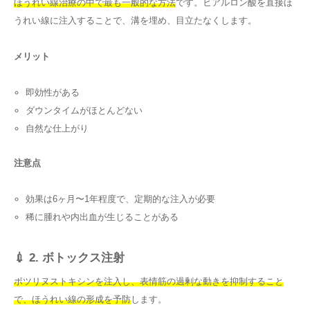
ほうれい線治療の中で最も一般的な方法
です。ヒアルロン酸を直接ほ
うれい線に注入することで、溝を埋め、目立たなくします。
メリット
即効性がある
ダウンタイムがほとんどない
自然な仕上がり
注意点
効果は6ヶ月〜1年程度で、定期的な注入が必要
稀に腫れや内出血が生じることがある
💉 2. ボトックス注射
ボツリヌストキシンを注入し、表情筋の過剰な動きを抑制すること
で、ほうれい線の形成を予防
します。