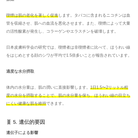
喫煙は肌の老化を著しく促進
します。タバコに含まれるニコチンは血
管を収縮させ、肌への血流を悪化させます。また、喫煙によって大量
の活性酸素が発生し、コラーゲンやエラスチンを破壊します。
日本皮膚科学会の研究では、喫煙者は非喫煙者に比べて、ほうれい線
をはじめとする顔のシワが平均で1.5倍多いことが報告されています。
適度な水分摂取
体内の水分量は、肌の潤いに直接影響します。
1日1.5〜2リットル程
度の水分を摂取することで、肌の水分量を保ち、ほうれい線の目立ち
にくい健康な肌を維持
できます。
🧬 5. 遺伝的要因
遺伝子による影響