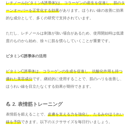
レチノール(ビタミンA誘導体)は、コラーゲンの産生を促進し、肌のタ
ーンオーバーを正常化する効果
があります。ほうれい線の改善に効果
的な成分として、多くの研究で支持されています。
ただし、レチノールは刺激が強い場合があるため、使用開始時は低濃
度のものから始め、徐々に肌を慣らしていくことが重要です。
ビタミンC誘導体の活用
ビタミンC誘導体は、コラーゲンの生成を促進し、抗酸化作用も持つ
優れた美容成分
です。継続的に使用することで、肌のハリを改善し、
ほうれい線を目立たなくする効果が期待できます。
💪 2. 表情筋トレーニング
表情筋を鍛えることで、
皮膚を支える力を強化し、たるみやほうれい
線を予防
できます。以下のエクササイズを毎日行いましょう。