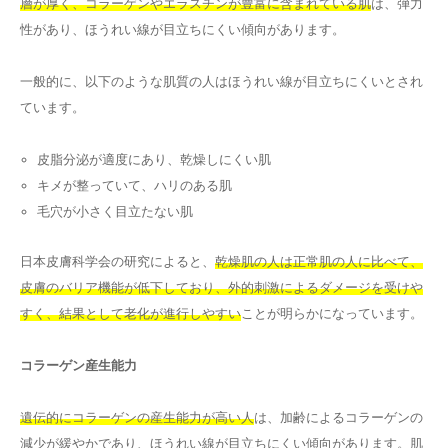
層が厚く、コラーゲンやエラスチンが豊富に含まれている肌
は、弾力
性があり、ほうれい線が目立ちにくい傾向があります。
一般的に、以下のような肌質の人はほうれい線が目立ちにくいとされ
ています。
皮脂分泌が適度にあり、乾燥しにくい肌
キメが整っていて、ハリのある肌
毛穴が小さく目立たない肌
日本皮膚科学会の研究によると、
乾燥肌の人は正常肌の人に比べて、
皮膚のバリア機能が低下しており、外的刺激によるダメージを受けや
すく、結果として老化が進行しやすい
ことが明らかになっています。
コラーゲン産生能力
遺伝的にコラーゲンの産生能力が高い人
は、加齢によるコラーゲンの
減少が緩やかであり、ほうれい線が目立ちにくい傾向があります。肌