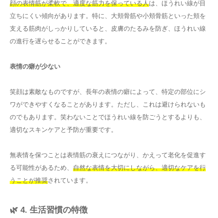
顔の表情筋が柔軟で、適度な筋力を保っている人
は、ほうれい線が目
立ちにくい傾向があります。特に、大頬骨筋や小頬骨筋といった頬を
支える筋肉がしっかりしていると、皮膚のたるみを防ぎ、ほうれい線
の進行を遅らせることができます。
表情の癖が少ない
笑顔は素敵なものですが、長年の表情の癖によって、特定の部位にシ
ワができやすくなることがあります。ただし、これは避けられないも
のでもあります。笑わないことでほうれい線を防ごうとするよりも、
適切なスキンケアと予防が重要です。
無表情を保つことは表情筋の衰えにつながり、かえって老化を促進す
る可能性があるため、
自然な表情を大切にしながら、適切なケアを行
うことが推奨
されています。
🌿 4. 生活習慣の特徴