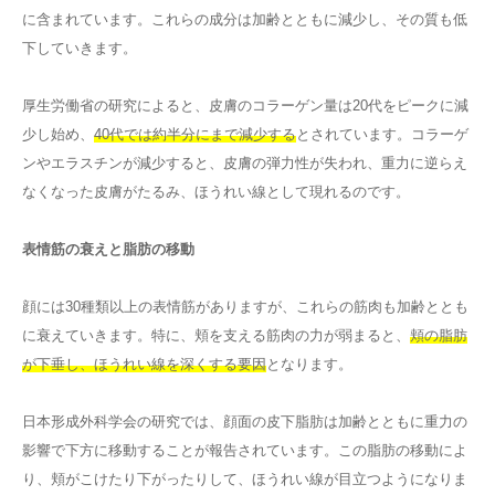
に含まれています。これらの成分は加齢とともに減少し、その質も低
下していきます。
厚生労働省の研究によると、皮膚のコラーゲン量は20代をピークに減
少し始め、
40代では約半分にまで減少する
とされています。コラーゲ
ンやエラスチンが減少すると、皮膚の弾力性が失われ、重力に逆らえ
なくなった皮膚がたるみ、ほうれい線として現れるのです。
表情筋の衰えと脂肪の移動
顔には30種類以上の表情筋がありますが、これらの筋肉も加齢ととも
に衰えていきます。特に、頬を支える筋肉の力が弱まると、
頬の脂肪
が下垂し、ほうれい線を深くする要因
となります。
日本形成外科学会の研究では、顔面の皮下脂肪は加齢とともに重力の
影響で下方に移動することが報告されています。この脂肪の移動によ
り、頬がこけたり下がったりして、ほうれい線が目立つようになりま