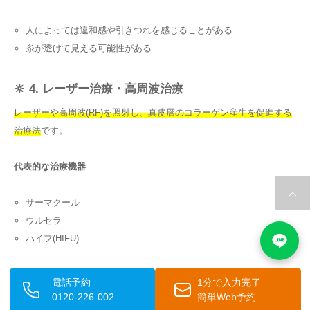
人によっては違和感や引きつれを感じることがある
糸が透けて見える可能性がある
🔆 4. レーザー治療・高周波治療
レーザーや高周波(RF)を照射し、真皮層のコラーゲン産生を促進する
治療法
です。
代表的な治療機器
サーマクール
ウルセラ
ハイフ(HIFU)
これらの治療は、皮膚の深部に熱エネルギーを与えることで、
コラー
電話予約
1分で入力完了
ゲンの再構築を促し、肌のハリを改善
します。
0120-226-002
簡単Web予約