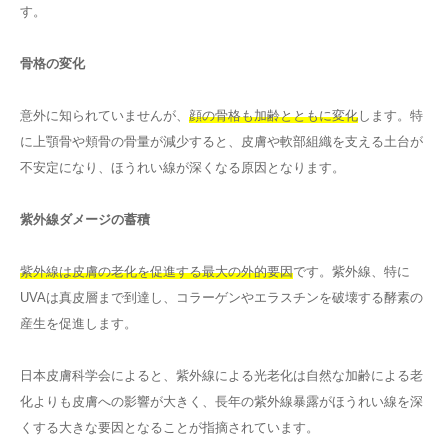
す。
骨格の変化
意外に知られていませんが、
顔の骨格も加齢とともに変化
します。特
に上顎骨や頬骨の骨量が減少すると、皮膚や軟部組織を支える土台が
不安定になり、ほうれい線が深くなる原因となります。
紫外線ダメージの蓄積
紫外線は皮膚の老化を促進する最大の外的要因
です。紫外線、特に
UVAは真皮層まで到達し、コラーゲンやエラスチンを破壊する酵素の
産生を促進します。
日本皮膚科学会によると、紫外線による光老化は自然な加齢による老
化よりも皮膚への影響が大きく、長年の紫外線暴露がほうれい線を深
くする大きな要因となることが指摘されています。