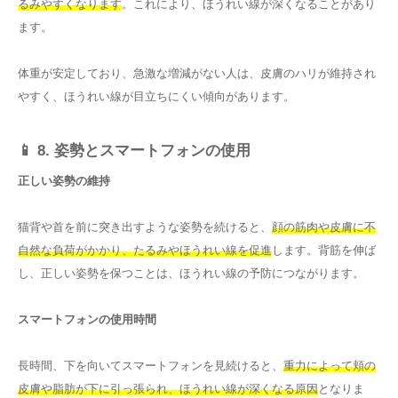
るみやすくなります
。これにより、ほうれい線が深くなることがあり
ます。
体重が安定しており、急激な増減がない人は、皮膚のハリが維持され
やすく、ほうれい線が目立ちにくい傾向があります。
📱 8. 姿勢とスマートフォンの使用
正しい姿勢の維持
猫背や首を前に突き出すような姿勢を続けると、
顔の筋肉や皮膚に不
自然な負荷がかかり、たるみやほうれい線を促進
します。背筋を伸ば
し、正しい姿勢を保つことは、ほうれい線の予防につながります。
スマートフォンの使用時間
長時間、下を向いてスマートフォンを見続けると、
重力によって頬の
皮膚や脂肪が下に引っ張られ、ほうれい線が深くなる原因
となりま