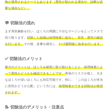
険が適用されるケースもあります（悪性が疑われる場合や、診断が必
要な場合など）。
💬 切除法の流れ
まず局所麻酔を行い、ほくろの周囲に十分なマージンをとってメスで
切り取ります。
切除した組織は病理検査に提出し、良性・悪性の確認
を行います。
その後、皮膚を縫合し、
1〜2週間後に抜糸を行います。
✅ 切除法のメリット
最大のメリットは、ほくろを確実に取り除けることと、病理検査によ
って悪性かどうかを確認できることです。
再発のリスクが低く、大き
なほくろや深いほくろにも対応可能です。特に、「このほくろが本当
に良性かどうか心配」という方には、
病理検査ができる切除法が推奨
されます。
📝 切除法のデメリット・注意点