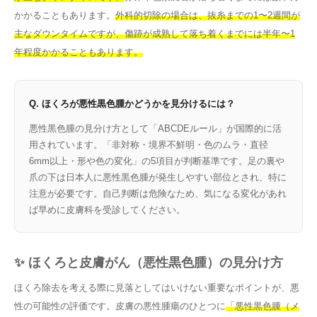
かかることもあります。
外科的切除の場合は、抜糸までの1〜2週間が
主なダウンタイムですが、傷跡が成熟して落ち着くまでには半年〜1
年程度かかることもあります。
Q. ほくろが悪性黒色腫かどうかを見分けるには？
悪性黒色腫の見分け方として「ABCDEルール」が国際的に活
用されています。「非対称・境界不鮮明・色のムラ・直径
6mm以上・形や色の変化」の5項目が判断基準です。足の裏や
爪の下は日本人に悪性黒色腫が発生しやすい部位とされ、特に
注意が必要です。自己判断は危険なため、気になる変化があれ
ば早めに皮膚科を受診してください。
✨ ほくろと皮膚がん（悪性黒色腫）の見分け方
ほくろ除去を考える際に見落としてはいけない重要なポイントが、悪
性の可能性の評価です。皮膚の悪性腫瘍のひとつに
「悪性黒色腫（メ