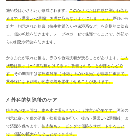
施術後はかさぶたが形成されます。
このかさぶたは自然に剥がれ落ち
るまで（通常1〜2週間）無理に取らないようにしましょう。
医師から
処方・指示された軟膏（抗生物質入りや保湿系など）を定期的に塗布
し、傷の乾燥を防ぎます。テープやガーゼで保護することで、外部か
らの刺激や汚染を防ぎます。
かさぶたが取れた後も、赤みや色素沈着が残ることがあります。
この
状態は数ヶ月〜1年程度かけて徐々に改善されることがほとんどで
す。
その期間中は
紫外線対策（日焼け止めや遮光）が非常に重要で、
紫外線による刺激が色素沈着を悪化させることがあります。
⚡ 外科的切除後のケア
縫合糸がある間は、傷を水に濡らさないよう注意が必要です。
医師の
指示に従って傷の消毒・軟膏塗布を行い、抜糸（通常1〜2週間後）ま
で清潔を保ちます。
抜糸後もテーピングで傷跡をサポートすること
で、傷跡の拡大を防ぐことができます。