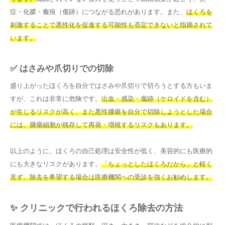
症・化膿・瘢痕（傷跡）につながる恐れがあります。また、
ほくろを
刺激することで悪性化を促進する可能性も否定できないと指摘されて
います。
✅ はさみや爪切りでの切除
盛り上がったほくろを自分ではさみや爪切りで切ろうとする方もいま
すが、これは非常に危険です。
出血・感染・傷跡（ケロイドを含む）
が生じるリスクが高く、また悪性腫瘍を自分で切除しようとした場合
には、腫瘍細胞が残存して再発・増殖するリスクもあります。
以上のように、ほくろの自己処理は安全性が低く、美容的にも医療的
にも大きなリスクがあります。
「ちょっとしたほくろだから」と軽く
見ず、除去を希望する場合は医療機関への受診を強くお勧めします。
✨ クリニックで行われるほくろ除去の方法