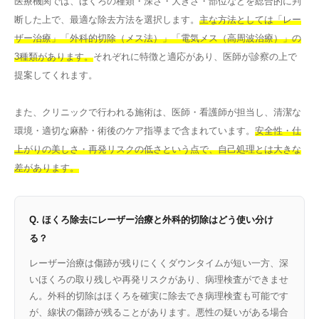
医療機関では、ほくろの種類・深さ・大きさ・部位などを総合的に判
断した上で、最適な除去方法を選択します。
主な方法としては「レー
ザー治療」「外科的切除（メス法）」「電気メス（高周波治療）」の
3種類があります。
それぞれに特徴と適応があり、医師が診察の上で
提案してくれます。
また、クリニックで行われる施術は、医師・看護師が担当し、清潔な
環境・適切な麻酔・術後のケア指導まで含まれています。
安全性・仕
上がりの美しさ・再発リスクの低さという点で、自己処理とは大きな
差があります。
Q. ほくろ除去にレーザー治療と外科的切除はどう使い分け
る？
レーザー治療は傷跡が残りにくくダウンタイムが短い一方、深
いほくろの取り残しや再発リスクがあり、病理検査ができませ
ん。外科的切除はほくろを確実に除去でき病理検査も可能です
が、線状の傷跡が残ることがあります。悪性の疑いがある場合