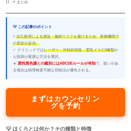
📌 まとめ
💡 この記事のポイント
⚡
自己処理による感染・傷跡リスクを避けるため、医療機関で
の受診が必須。
✅ クリニックでは
レーザー・外科的切除・電気メスの3種類
か
ら医師が最適な方法を選択。
🔸
悪性黒色腫との鑑別にはABCDEルールが有効
で、疑いがあ
る場合は病理検査可能な切除法が優先される。
まずはカウンセリン
グを予約
💡 ほくろとは何か？その種類と特徴