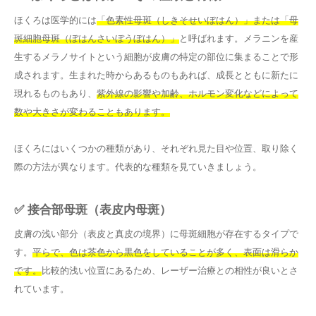
ほくろは医学的には
「色素性母斑（しきそせいぼはん）」または「母
斑細胞母斑（ぼはんさいぼうぼはん）」
と呼ばれます。メラニンを産
生するメラノサイトという細胞が皮膚の特定の部位に集まることで形
成されます。生まれた時からあるものもあれば、成長とともに新たに
現れるものもあり、
紫外線の影響や加齢、ホルモン変化などによって
数や大きさが変わることもあります。
ほくろにはいくつかの種類があり、それぞれ見た目や位置、取り除く
際の方法が異なります。代表的な種類を見ていきましょう。
✅ 接合部母斑（表皮内母斑）
皮膚の浅い部分（表皮と真皮の境界）に母斑細胞が存在するタイプで
す。
平らで、色は茶色から黒色をしていることが多く、表面は滑らか
です。
比較的浅い位置にあるため、レーザー治療との相性が良いとさ
れています。