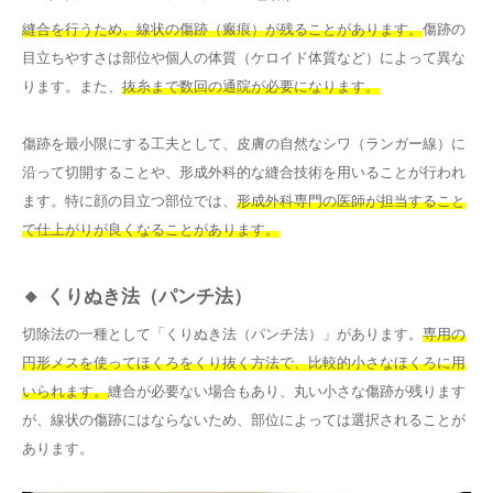
縫合を行うため、線状の傷跡（瘢痕）が残ることがあります。
傷跡の
目立ちやすさは部位や個人の体質（ケロイド体質など）によって異な
ります。また、
抜糸まで数回の通院が必要になります。
傷跡を最小限にする工夫として、皮膚の自然なシワ（ランガー線）に
沿って切開することや、形成外科的な縫合技術を用いることが行われ
ます。特に顔の目立つ部位では、
形成外科専門の医師が担当すること
で仕上がりが良くなることがあります。
🔸 くりぬき法（パンチ法）
切除法の一種として「くりぬき法（パンチ法）」があります。
専用の
円形メスを使ってほくろをくり抜く方法で、比較的小さなほくろに用
いられます。
縫合が必要ない場合もあり、丸い小さな傷跡が残ります
が、線状の傷跡にはならないため、部位によっては選択されることが
あります。