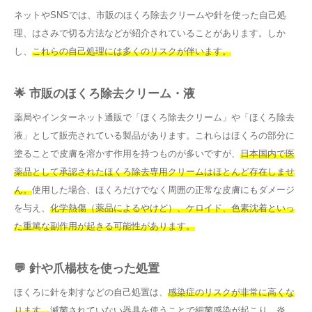
ネットやSNSでは、市販のほくろ除去クリームや針を使った自己処
理、はさみで切る方法などが紹介されていることがあります。しか
し、
これらの自己処理には多くのリスクが伴います。
🌟 市販のほくろ除去クリーム・液
薬局やインターネット通販で「ほくろ除去クリーム」や「ほくろ除去
液」として販売されている製品があります。これらはほくろの部分に
塗ることで皮膚を溶かす作用を持つものが多いですが、
日本国内で医
薬品として承認されたほくろ除去専用クリームはほとんど存在しませ
ん。
使用した場合、ほくろだけでなく周囲の正常な皮膚にもダメージ
を与え、
化学熱傷（薬品によるやけど）、ケロイド、色素沈着といっ
た重篤な副作用が起きる可能性があります。
💬 針や爪楊枝を使った処置
ほくろに針を刺すなどの自己処置は、
感染症のリスクが非常に高くな
ります。
滅菌されていない器具を使うことで細菌感染が起こり、炎