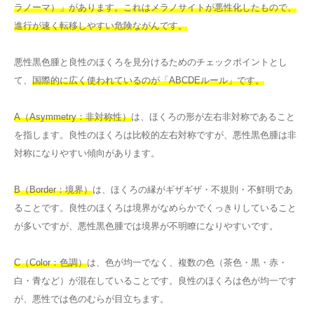
ラノーマ）」があります。これはメラノサイトが悪性化したもので、
進行が速く転移しやすい危険ながんです。
悪性黒色腫と良性のほくろを見分けるためのチェックポイントとし
て、
国際的に広く使われているのが「ABCDEルール」です。
A（Asymmetry：非対称性）
は、ほくろの形が左右非対称であること
を指します。良性のほくろは比較的左右対称ですが、悪性黒色腫は非
対称になりやすい傾向があります。
B（Border：境界）
は、ほくろの縁がギザギザ・不規則・不鮮明であ
ることです。良性のほくろは境界がなめらかでくっきりしていること
が多いですが、悪性黒色腫では境界が不明瞭になりやすいです。
C（Color：色調）
は、色が均一でなく、複数の色（茶色・黒・赤・
白・青など）が混在していることです。良性のほくろは色が均一です
が、悪性では色のむらが目立ちます。