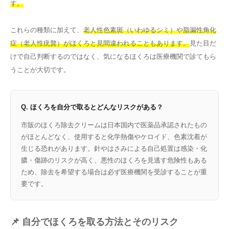
す。
これらの種類に加えて、
老人性色素斑（いわゆるシミ）や脂漏性角化
症（老人性疣贅）がほくろと見間違われることもあります。
見た目だ
けで自己判断するのではなく、気になるほくろは医療機関で診てもら
うことが大切です。
Q. ほくろを自分で取るとどんなリスクがある？
市販のほくろ除去クリームは日本国内で医薬品承認されたもの
がほとんどなく、使用すると化学熱傷やケロイド、色素沈着が
生じる恐れがあります。針やはさみによる自己処置は感染・化
膿・傷跡のリスクが高く、悪性のほくろを見逃す危険性もある
ため、除去を希望する場合は必ず医療機関を受診することが重
要です。
📌 自分でほくろを取る方法とそのリスク