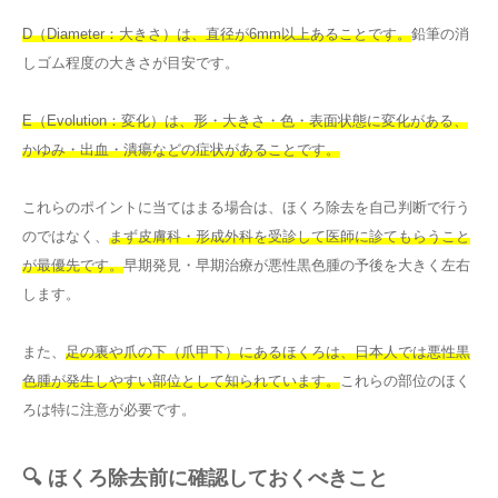
D（Diameter：大きさ）は、直径が6mm以上あることです。
鉛筆の消
しゴム程度の大きさが目安です。
E（Evolution：変化）は、形・大きさ・色・表面状態に変化がある、
かゆみ・出血・潰瘍などの症状があることです。
これらのポイントに当てはまる場合は、ほくろ除去を自己判断で行う
のではなく、
まず皮膚科・形成外科を受診して医師に診てもらうこと
が最優先です。
早期発見・早期治療が悪性黒色腫の予後を大きく左右
します。
また、
足の裏や爪の下（爪甲下）にあるほくろは、日本人では悪性黒
色腫が発生しやすい部位として知られています。
これらの部位のほく
ろは特に注意が必要です。
🔍 ほくろ除去前に確認しておくべきこと