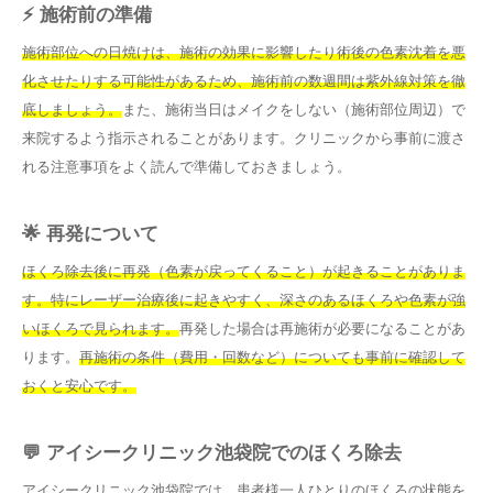
⚡ 施術前の準備
施術部位への日焼けは、施術の効果に影響したり術後の色素沈着を悪
化させたりする可能性があるため、施術前の数週間は紫外線対策を徹
底しましょう。
また、施術当日はメイクをしない（施術部位周辺）で
来院するよう指示されることがあります。クリニックから事前に渡さ
れる注意事項をよく読んで準備しておきましょう。
🌟 再発について
ほくろ除去後に再発（色素が戻ってくること）が起きることがありま
す。特にレーザー治療後に起きやすく、深さのあるほくろや色素が強
いほくろで見られます。
再発した場合は再施術が必要になることがあ
ります。
再施術の条件（費用・回数など）についても事前に確認して
おくと安心です。
💬 アイシークリニック池袋院でのほくろ除去
アイシークリニック池袋院では、患者様一人ひとりのほくろの状態を