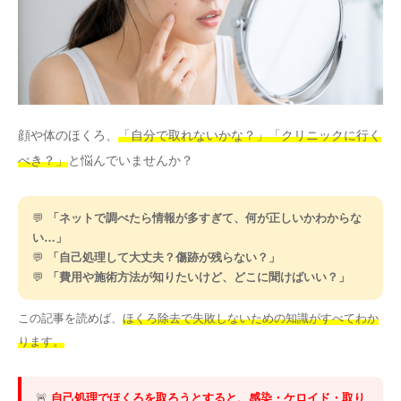
その他
言語
简体中文
한국어
日本語
Español
顔や体のほくろ、
「自分で取れないかな？」「クリニックに行く
English
べき？」
と悩んでいませんか？
💬
「ネットで調べたら情報が多すぎて、何が正しいかわからな
い…」
💬
「自己処理して大丈夫？傷跡が残らない？」
💬
「費用や施術方法が知りたいけど、どこに聞けばいい？」
この記事を読めば、
ほくろ除去で失敗しないための知識がすべてわか
ります。
🚨
自己処理でほくろを取ろうとすると、感染・ケロイド・取り