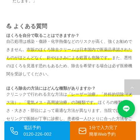
たします。」
💪 よくある質問
ほくろを自分で取ることはできますか？
自己処理は感染・傷跡・化学熱傷などのリスクが高く、強くお勧めで
きません。
市販のほくろ除去クリームは日本国内で医薬品承認された
ものがほとんどなく、針やはさみによる処置も危険です。
また、悪性
のほくろを見逃す恐れもあるため、除去を希望する場合は必ず医療機
関を受診してください。
ほくろ除去の方法にはどんな種類がありますか？
クリニックで行われる主な方法は
「レーザー治療」「外科的切除（メ
ス法）」「電気メス・高周波治療」の3種類です。
ほくろの種類・深
さ・大きさ・部位によって最適な方法が異なります。当院ではカウン
セリングで医師が丁寧に診察し、患者様一人ひとりに合った方法をご
提案しています。
電話予約
1分で入力完了
0120-226-002
簡単Web予約