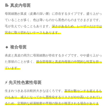
📝 真皮内母斑
母斑細胞が真皮（皮膚の深い層）に存在するタイプです。盛り上がっ
ていることが多く、色は薄いものから黒色のものまでさまざまです。
毛が生えていることもあります。
深さがあるため、レーザーだけでは
完全に取り切れないケースもあります。
🔸 複合母斑
表皮と真皮の両方に母斑細胞が存在するタイプです。やや盛り上がっ
た形状のことが多く、
接合部母斑と真皮内母斑の中間的な性質を持っ
ています。
⚡ 先天性色素性母斑
生まれつきある比較的大きなほくろです。
直径が数センチを超えるも
のもあり、成人になってから悪性化するリスクがやや高いとされてい
るため、定期的な経過観察や早期の除去が推奨される場合がありま