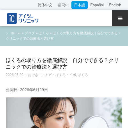
简体中文
한국어
日本語
Español
English
クリニック紹介
ホーム
»
ブログ
»
ほくろ
»
ほくろの取り方を徹底解説｜自分でできる？
クリニックでの治療法と選び方
診療内容
院長・医師の紹介
ほくろの取り方を徹底解説｜自分でできる？クリ
ニックでの治療法と選び方
WEB予約
2026.06.29
おでき・ニキビ・ほくろ・イボ
,
ほくろ
料金表
公開日: 2026年6月29日
アクセス
採用情報