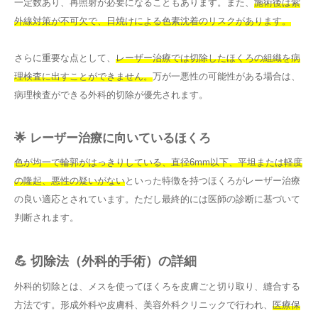
一定数あり、再照射が必要になることもあります。また、
施術後は紫
外線対策が不可欠で、日焼けによる色素沈着のリスクがあります。
さらに重要な点として、
レーザー治療では切除したほくろの組織を病
理検査に出すことができません。
万が一悪性の可能性がある場合は、
病理検査ができる外科的切除が優先されます。
🌟 レーザー治療に向いているほくろ
色が均一で輪郭がはっきりしている、直径6mm以下、平坦または軽度
の隆起、悪性の疑いがない
といった特徴を持つほくろがレーザー治療
の良い適応とされています。ただし最終的には医師の診断に基づいて
判断されます。
💪 切除法（外科的手術）の詳細
外科的切除とは、メスを使ってほくろを皮膚ごと切り取り、縫合する
方法です。形成外科や皮膚科、美容外科クリニックで行われ、
医療保