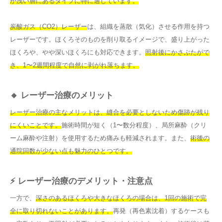
が浅い層にあるタイプに特に適しています。
炭酸ガス（CO2）レーザー
は、組織を蒸散（気化）させる作用を持つ
レーザーです。ほくろそのものを削り取るイメージで、盛り上がった
ほくろや、やや深いほくろにも対応できます。
照射後にかさぶたがで
き、1〜2週間程度で自然に剥がれ落ちます。
🔸 レーザー治療のメリット
レーザー治療の主なメリットは、縫合を必要としないため傷跡が残り
にくいことです。
施術時間が短く（1〜数分程度）、局所麻酔（クリ
ーム麻酔や注射）を使用するため痛みも軽減されます。また、
術後の
通院回数が少ない点も魅力のひとつです。
⚡ レーザー治療のデメリット・注意点
一方で、
深さのあるほくろや大きなほくろの場合は、1回の施術で完
全に取り切れないことがあります。
再発（再色素沈着）するケースも