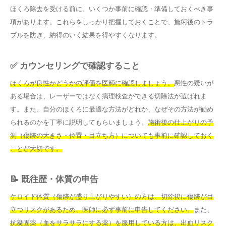
ほくろ除去を受ける前に、いくつか事前に確認・準備しておくべき事
項があります。これらをしっかり把握しておくことで、施術後のトラ
ブルを防ぎ、納得のいく結果を得やすくなります。
✅ カウンセリングで確認すること
ほくろが良性かどうかの評価を医師に確認しましょう。
悪性の疑いが
ある場合は、レーザーではなく病理検査ができる切除法が選ばれま
す。また、自分のほくろに最適な方法がどれか、なぜその方法が勧め
られるのかを丁寧に説明してもらいましょう。
施術後の仕上がりの予
測（傷跡の大きさ・位置・目立ち方）についても事前に確認しておく
ことが大切です。
📝 既往歴・体質の申告
ケロイド体質（傷跡が盛り上がりやすい）の方は、切除後に傷跡が目
立つリスクがあるため、医師に必ず事前に申告してください。
また、
抗凝固薬（血をサラサラにする薬）を服用している方は、出血リスク