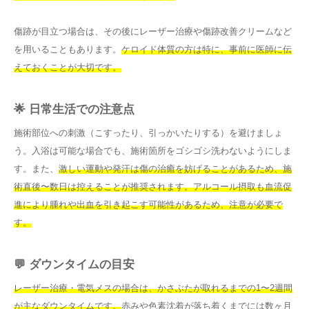
傷跡が目立つ場合は、その後にレーザー治療や傷跡改善クリームなど
を用いることもあります。
ケロイド体質の方は特に、事前に医師に伝
えておくことが大切です。
🌟 日常生活での注意点
施術部位への刺激（こすったり、引っかいたりする）を避けましょ
う。入浴は可能な場合でも、施術箇所をゴシゴシ洗わないようにしま
す。また、
激しい運動や発汗は傷の治癒を妨げることがあるため、施
術直後〜数日は控えることが推奨されます。
アルコール摂取も血流促
進により腫れや出血を引き起こす可能性があるため、注意が必要で
す。
💬 ダウンタイムの目安
レーザー治療・電気メスの場合は、かさぶたが取れるまでの1〜2週間
が主なダウンタイムです。
赤みや色素沈着が落ち着くまでには数ヶ月