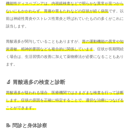
機能性ディスペプシアは、内視鏡検査などで明らかな異常が見つから
ないにもかかわらず、胃痛や胃もたれなどの症状が続く病気
です。以
前は神経性胃炎やストレス性胃炎と呼ばれていたものの多くがこれに
該当します。
胃酸過多が関与していることもありますが、
胃の運動機能の異常や知
覚過敏、精神的要因なども複合的に関係しています
。症状が長期間続
く場合は、生活習慣の改善に加えて薬物療法が必要になることもあり
ます。
🔬 胃酸過多の検査と診断
胃酸過多が疑われる場合、医療機関ではさまざまな検査を行って診断
します。症状の原因を正確に特定することで、適切な治療につなげる
ことができます。
📝 問診と身体診察