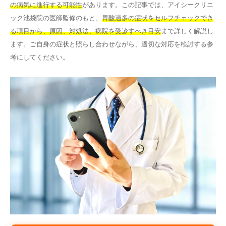
の病気に進行する可能性
があります。この記事では、アイシークリニ
その他
ック池袋院の医師監修のもと、
胃酸過多の症状をセルフチェックでき
る項目から、原因、対処法、病院を受診すべき目安
まで詳しく解説し
ます。ご自身の症状と照らし合わせながら、適切な対応を検討する参
言語
考にしてください。
简体中文
한국어
日本語
Español
English