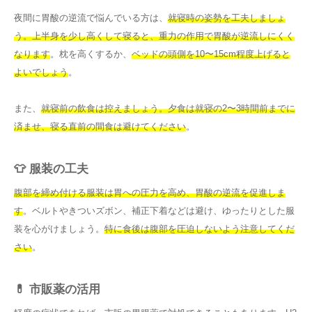
夜間に胃酸の逆流で悩んでいる方は、
就寝時の姿勢を工夫しましょ
う。上半身を少し高くして寝ると、重力の作用で胃酸が逆流しにくく
なります
。枕を高くするか、
ベッドの頭側を10〜15cm程度上げると
よいでしょう
。
また、
就寝前の飲食は控えましょう。夕食は就寝の2〜3時間前までに
済ませ、寝る直前の間食は避けてください
。
👕 服装の工夫
腹部を締め付ける服装は胃への圧力を高め、胃酸の逆流を促進しま
す
。ベルトやきついズボン、補正下着などは避け、ゆったりとした服
装を心がけましょう。
特に食後は腹部を圧迫しないよう注意してくだ
さい
。
💊 市販薬の活用