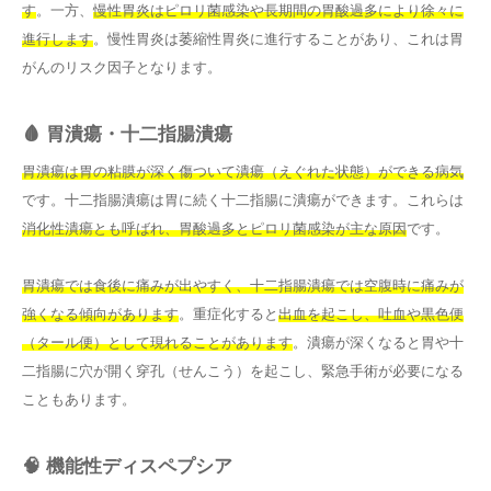
す
。一方、
慢性胃炎はピロリ菌感染や長期間の胃酸過多により徐々に
進行します
。慢性胃炎は萎縮性胃炎に進行することがあり、これは胃
がんのリスク因子となります。
🩸 胃潰瘍・十二指腸潰瘍
胃潰瘍は胃の粘膜が深く傷ついて潰瘍（えぐれた状態）ができる病気
です。十二指腸潰瘍は胃に続く十二指腸に潰瘍ができます。これらは
消化性潰瘍とも呼ばれ、胃酸過多とピロリ菌感染が主な原因
です。
胃潰瘍では食後に痛みが出やすく、十二指腸潰瘍では空腹時に痛みが
強くなる傾向があります
。重症化すると
出血を起こし、吐血や黒色便
（タール便）として現れることがあります
。潰瘍が深くなると胃や十
二指腸に穴が開く穿孔（せんこう）を起こし、緊急手術が必要になる
こともあります。
🧠 機能性ディスペプシア