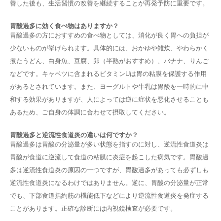
善した後も、生活習慣の改善を継続することが再発予防に重要です。
胃酸過多に効く食べ物はありますか？
胃酸過多の方におすすめの食べ物としては、消化が良く胃への負担が
少ないものが挙げられます。具体的には、おかゆや雑炊、やわらかく
煮たうどん、白身魚、豆腐、卵（半熟がおすすめ）、バナナ、りんご
などです。キャベツに含まれるビタミンUは胃の粘膜を保護する作用
があるとされています。また、ヨーグルトや牛乳は胃酸を一時的に中
和する効果がありますが、人によっては逆に症状を悪化させることも
あるため、ご自身の体調に合わせて摂取してください。
胃酸過多と逆流性食道炎の違いは何ですか？
胃酸過多は胃酸の分泌量が多い状態を指すのに対し、逆流性食道炎は
胃酸が食道に逆流して食道の粘膜に炎症を起こした病気です。胃酸過
多は逆流性食道炎の原因の一つですが、胃酸過多があっても必ずしも
逆流性食道炎になるわけではありません。逆に、胃酸の分泌量が正常
でも、下部食道括約筋の機能低下などにより逆流性食道炎を発症する
ことがあります。正確な診断には内視鏡検査が必要です。