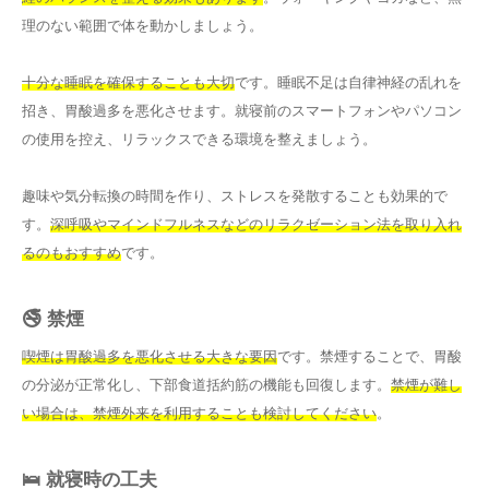
理のない範囲で体を動かしましょう。
十分な睡眠を確保することも大切
です。睡眠不足は自律神経の乱れを
招き、胃酸過多を悪化させます。就寝前のスマートフォンやパソコン
の使用を控え、リラックスできる環境を整えましょう。
趣味や気分転換の時間を作り、ストレスを発散することも効果的で
す。
深呼吸やマインドフルネスなどのリラクゼーション法を取り入れ
るのもおすすめ
です。
🚭 禁煙
喫煙は胃酸過多を悪化させる大きな要因
です。禁煙することで、胃酸
の分泌が正常化し、下部食道括約筋の機能も回復します。
禁煙が難し
い場合は、禁煙外来を利用することも検討してください
。
🛌 就寝時の工夫