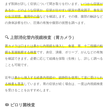
まず医師が詳しく症状について聞き取りを行います。
いつから症状が
あるか、どのような症状か、症状が出やすい状況や悪化因子、食生活
や生活習慣、服用中の薬
などを確認します。その後、腹部の触診など
の身体診察を行い、圧痛の有無や腹部の状態を調べます。
🔍 上部消化管内視鏡検査（胃カメラ）
胃カメラは口または鼻から内視鏡を挿入し、食道、胃、十二指腸の粘
膜を直接観察する検査
です。炎症、潰瘍、ポリープ、がんなどの有無
を確認できます。必要に応じて組織を採取（生検）し、詳しく調べる
ことも可能です。
近年は
鼻から挿入する経鼻内視鏡や、鎮静剤を使用して楽に受けられ
る検査も普及
しています。胃の症状が続く場合は、一度は内視鏡検査
を受けることをおすすめします。
🦠 ピロリ菌検査