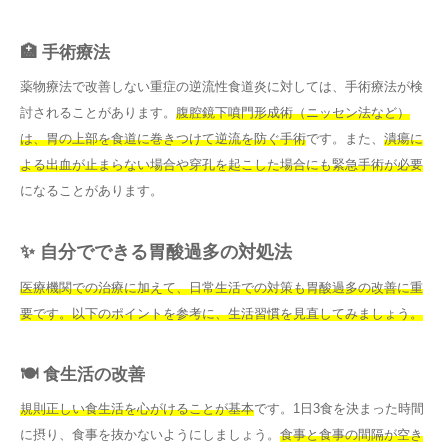
🏥 手術療法
薬物療法で改善しない重症の逆流性食道炎に対しては、手術療法が検
討されることがあります。
腹腔鏡下噴門形成術（ニッセン法など）
は、胃の上部を食道に巻きつけて逆流を防ぐ手術
です。また、
潰瘍に
よる出血が止まらない場合や穿孔を起こした場合にも緊急手術が必要
になることがあります。
✨ 自分でできる胃酸過多の対処法
医療機関での治療に加えて、日常生活での対策も胃酸過多の改善に重
要です。以下のポイントを参考に、生活習慣を見直してみましょう。
🍽️ 食生活の改善
規則正しい食生活を心がけることが基本
です。1日3食を決まった時間
に摂り、食事を抜かないようにしましょう。
食事と食事の間隔が空き