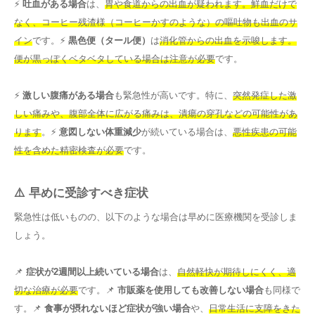
⚡
吐血がある場合
は、
胃や食道からの出血が疑われます。鮮血だけで
なく、コーヒー残渣様（コーヒーかすのような）の嘔吐物も出血のサ
イン
です。⚡
黒色便（タール便）
は
消化管からの出血を示唆します。
便が黒っぽくベタベタしている場合は注意が必要
です。
⚡
激しい腹痛がある場合
も緊急性が高いです。特に、
突然発症した激
しい痛みや、腹部全体に広がる痛みは、潰瘍の穿孔などの可能性があ
ります
。⚡
意図しない体重減少
が続いている場合は、
悪性疾患の可能
性を含めた精密検査が必要
です。
⚠️ 早めに受診すべき症状
緊急性は低いものの、以下のような場合は早めに医療機関を受診しま
しょう。
📌
症状が2週間以上続いている場合
は、
自然軽快が期待しにくく、適
切な治療が必要
です。📌
市販薬を使用しても改善しない場合
も同様で
す。📌
食事が摂れないほど症状が強い場合
や、
日常生活に支障をきた