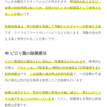
ウムや水酸化マグネシウムなどが含まれます。
即効性がありますが、
効果の持続時間は短いため、症状が出たときの頓服薬として使用され
ることが多い
です。
粘膜保護薬は、胃の粘膜を保護して胃酸からのダメージを軽減する薬
です。スクラルファートやレバミピドなどがあります。胃酸分泌を抑
える薬と併用されることが多いです。
🦠 ピロリ菌の除菌療法
ピロリ菌感染が確認された場合は、除菌療法が行われます
。標準的な
治療は、
プロトンポンプ阻害薬と2種類の抗生物質を7日間服用する3
剤併用療法
です。
一次除菌の成功率は約90%程度
で、一次除菌が不成
功の場合は別の抗生物質を使用した二次除菌を行います。
除菌が成功すると、胃炎や潰瘍の再発が大幅に減少し、胃がんのリス
クも低下することが分かっています
。ただし、除菌後も定期的な経過
観察は必要です。