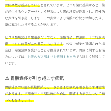
の約半数が感染している
とされています。ピロリ菌に感染すると、菌
が産生するウレアーゼという酵素により胃の粘膜が刺激され、慢性的
な炎症を引き起こします。この炎症により胃酸の分泌が増加したり、
逆に減少したりすることがあります。
ピロリ菌感染は胃酸過多だけでなく、慢性胃炎、胃潰瘍、十二指腸潰
瘍、さらには胃がんの原因にもなります
。検査で感染が確認された場
合は、除菌治療を受けることが推奨されています。胃腸に関するお悩
みについては、
お腹のガス溜まりを解消する方法
でも詳しく解説して
います。
⚠️ 胃酸過多が引き起こす病気
胃酸過多の状態が長期間続くと、さまざまな病気を引き起こす可能性
があります。早期発見・早期治療のために、関連する病気について知
っておきましょう。