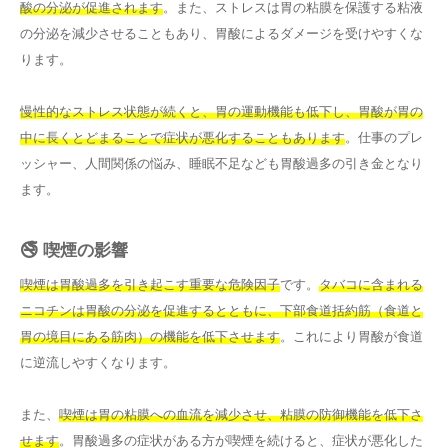
酸の分泌が促進されます
。また、ストレスは胃の粘膜を保護する粘液
の分泌を減少させることもあり、胃酸によるダメージを受けやすくな
ります。
慢性的なストレス状態が続くと、胃の運動機能も低下し、胃酸が胃の
中に長くとどまることで症状が悪化することもあります
。仕事のプレ
ッシャー、人間関係の悩み、睡眠不足なども胃酸過多の引き金となり
ます。
🚭 喫煙の影響
喫煙は胃酸過多を引き起こす重要な危険因子
です。
タバコに含まれる
ニコチンは胃酸の分泌を促進するとともに、下部食道括約筋（食道と
胃の境目にある筋肉）の機能を低下させます
。これにより胃酸が食道
に逆流しやすくなります。
また、
喫煙は胃の粘膜への血流を減少させ、粘膜の防御機能を低下さ
せます
。胃酸過多の症状がある方が喫煙を続けると、症状が悪化した