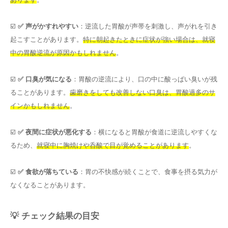
☑️
✅ 声がかすれやすい
：逆流した胃酸が声帯を刺激し、声がれを引き
起こすことがあります。
特に朝起きたときに症状が強い場合は、就寝
中の胃酸逆流が原因かもしれません
。
☑️
✅ 口臭が気になる
：胃酸の逆流により、口の中に酸っぱい臭いが残
ることがあります。
歯磨きをしても改善しない口臭は、胃酸過多のサ
インかもしれません
。
☑️
✅ 夜間に症状が悪化する
：横になると胃酸が食道に逆流しやすくな
るため、
就寝中に胸焼けや呑酸で目が覚めることがあります
。
☑️
✅ 食欲が落ちている
：胃の不快感が続くことで、食事を摂る気力が
なくなることがあります。
💡 チェック結果の目安