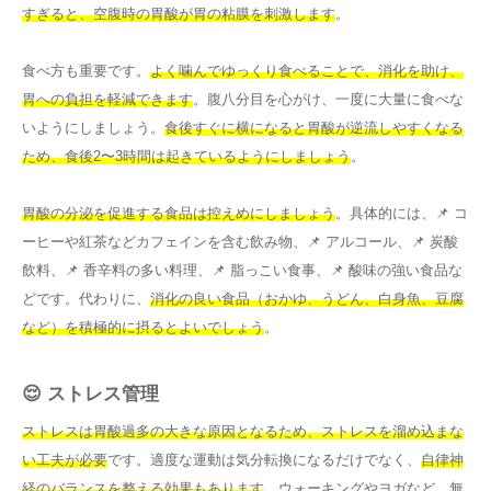
すぎると、空腹時の胃酸が胃の粘膜を刺激します
。
食べ方も重要です。
よく噛んでゆっくり食べることで、消化を助け、
胃への負担を軽減できます
。腹八分目を心がけ、一度に大量に食べな
いようにしましょう。
食後すぐに横になると胃酸が逆流しやすくなる
ため、食後2〜3時間は起きているようにしましょう
。
胃酸の分泌を促進する食品は控えめにしましょう
。具体的には、📌 コ
ーヒーや紅茶などカフェインを含む飲み物、📌 アルコール、📌 炭酸
飲料、📌 香辛料の多い料理、📌 脂っこい食事、📌 酸味の強い食品な
どです。代わりに、
消化の良い食品（おかゆ、うどん、白身魚、豆腐
など）を積極的に摂るとよいでしょう
。
😌 ストレス管理
ストレスは胃酸過多の大きな原因となるため、ストレスを溜め込まな
い工夫が必要
です。適度な運動は気分転換になるだけでなく、
自律神
経のバランスを整える効果もあります
。ウォーキングやヨガなど、無