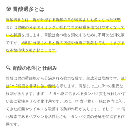
🎯 胃酸過多とは
胃酸過多とは、胃が分泌する胃酸の量が通常よりも多くなった状態
、
または
胃酸の分泌タイミングが乱れて胃の粘膜を傷つけやすくなって
いる状態
を指します。胃酸は食べ物を消化するために不可欠な消化液
ですが、
過剰に分泌されると胃の内壁や食道に刺激を与え、さまざま
な不快症状を引き起こします
。
🔍 胃酸の役割と仕組み
胃酸は胃の壁細胞から分泌される強力な酸で、主成分は塩酸です。
pH
は1〜2程度と非常に強い酸性
を示します。胃酸には主に3つの重要な
役割があります。まず、📌 食べ物に含まれるタンパク質を分解しやす
い形に変性させる消化作用です。次に、🦠 食べ物と一緒に体内に入っ
てきた細菌やウイルスを殺菌する防御作用があります。そして、✅ 消
化酵素であるペプシンを活性化させ、タンパク質の分解を促進する作
用です。