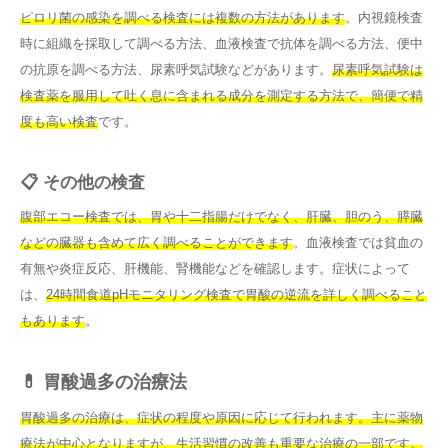
ピロリ菌の感染を調べる検査には複数の方法があります
。内視鏡検査
時に組織を採取して調べる方法、血液検査で抗体を調べる方法、便中
の抗原を調べる方法、尿素呼気試験などがあります。
尿素呼気試験は
検査薬を服用して吐く息に含まれる成分を測定する方法で、簡便で精
度も高い検査
です。
📋 その他の検査
腹部エコー検査では、胃や十二指腸だけでなく、肝臓、胆のう、膵臓
などの臓器も含めて広く調べることができます
。血液検査では貧血の
有無や炎症反応、肝機能、腎機能などを確認します。症状によって
は、
24時間食道pHモニタリング検査で胃酸の逆流を詳しく調べること
もあります
。
💊 胃酸過多の治療法
胃酸過多の治療は、症状の程度や原因に応じて行われます。主に薬物
療法が中心となりますが、生活習慣の改善も重要な治療の一部です。