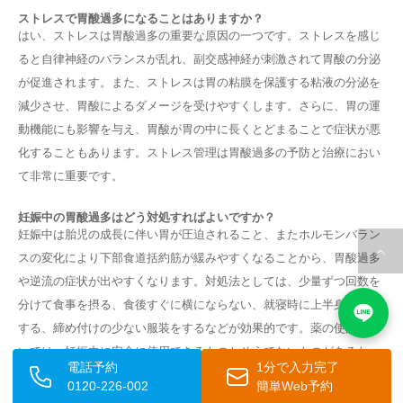
ストレスで胃酸過多になることはありますか？
はい、ストレスは胃酸過多の重要な原因の一つです。ストレスを感じ
ると自律神経のバランスが乱れ、副交感神経が刺激されて胃酸の分泌
が促進されます。また、ストレスは胃の粘膜を保護する粘液の分泌を
減少させ、胃酸によるダメージを受けやすくします。さらに、胃の運
動機能にも影響を与え、胃酸が胃の中に長くとどまることで症状が悪
化することもあります。ストレス管理は胃酸過多の予防と治療におい
て非常に重要です。
妊娠中の胃酸過多はどう対処すればよいですか？
妊娠中は胎児の成長に伴い胃が圧迫されること、またホルモンバラン
スの変化により下部食道括約筋が緩みやすくなることから、胃酸過多
や逆流の症状が出やすくなります。対処法としては、少量ずつ回数を
分けて食事を摂る、食後すぐに横にならない、就寝時に上半身を高く
する、締め付けの少ない服装をするなどが効果的です。薬の使用につ
いては、妊娠中に安全に使用できるものとそうでないものがあるた
電話予約
1分で入力完了
め、必ず産婦人科医に相談してから服用してください。
0120-226-002
簡単Web予約