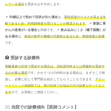
している場合
も受診をおすすめします。
📌
50歳以上で初めて症状が出た場合
は、
悪性疾患のリスクが高まる年
齢であるため、内視鏡検査を受けることが推奨されます
。📌
家族に胃
がんの患者がいる場合
も同様です。📌
飲み込みにくさ（嚥下困難）が
ある場合
は、
食道の狭窄や腫瘍の可能性があるため、精密検査が必要
です。
🏥 受診する診療科
胃酸過多の症状で受診する場合は、消化器内科または胃腸科を受診す
るのが最も適切
です。かかりつけの内科がある場合は、まずそこで相
談し、必要に応じて専門医を紹介してもらうこともできます。
アイシ
ークリニック池袋院では、胃の症状でお悩みの方の診察も行っており
ます
ので、お気軽にご相談ください。
👨‍⚕️ 当院での診療傾向【医師コメント】