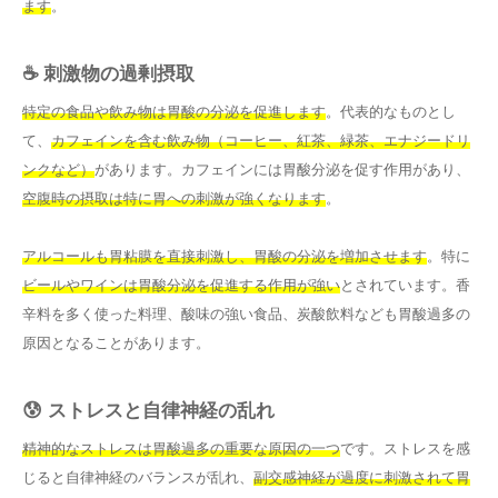
ます
。
☕ 刺激物の過剰摂取
特定の食品や飲み物は胃酸の分泌を促進します
。代表的なものとし
て、
カフェインを含む飲み物（コーヒー、紅茶、緑茶、エナジードリ
ンクなど）
があります。カフェインには胃酸分泌を促す作用があり、
空腹時の摂取は特に胃への刺激が強くなります
。
アルコールも胃粘膜を直接刺激し、胃酸の分泌を増加させます
。特に
ビールやワインは胃酸分泌を促進する作用が強い
とされています。香
辛料を多く使った料理、酸味の強い食品、炭酸飲料なども胃酸過多の
原因となることがあります。
😰 ストレスと自律神経の乱れ
精神的なストレスは胃酸過多の重要な原因の一つ
です。ストレスを感
じると自律神経のバランスが乱れ、
副交感神経が過度に刺激されて胃