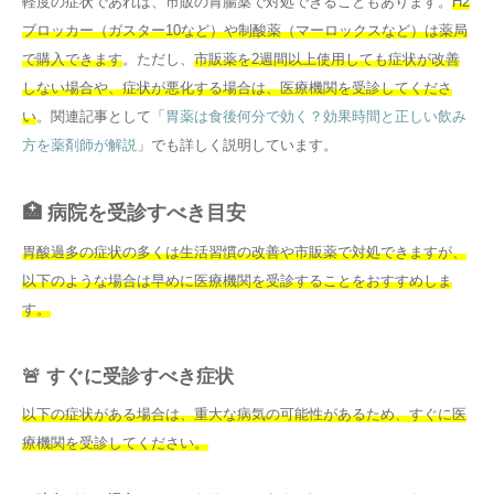
軽度の症状であれば、市販の胃腸薬で対処できることもあります。
H2
ブロッカー（ガスター10など）や制酸薬（マーロックスなど）は薬局
で購入できます
。ただし、
市販薬を2週間以上使用しても症状が改善
しない場合や、症状が悪化する場合は、医療機関を受診してくださ
い
。関連記事として「
胃薬は食後何分で効く？効果時間と正しい飲み
方を薬剤師が解説
」でも詳しく説明しています。
🏥 病院を受診すべき目安
胃酸過多の症状の多くは生活習慣の改善や市販薬で対処できますが、
以下のような場合は早めに医療機関を受診することをおすすめしま
す。
🚨 すぐに受診すべき症状
以下の症状がある場合は、重大な病気の可能性があるため、すぐに医
療機関を受診してください。