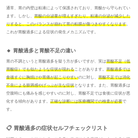
通常、胃の内壁は粘液によって保護されており、胃酸から守られてい
ます。しかし、
胃酸の分泌量が増えすぎたり、粘液の分泌が減少した
りすると、このバランスが崩れて胃の粘膜が傷つきやすくなります
。
これが胃酸過多による症状の発生メカニズムです。
🔸 胃酸過多と胃酸不足の違い
胃の不調というと胃酸過多を疑う方が多いですが、実は
胃酸不足（低
胃酸症）でも似たような症状が現れる
ことがあります。
胃酸過多では
食後すぐに胸焼けや胃痛が起こりやすい
のに対し、
胃酸不足では消化
不良による膨満感やげっぷが主な症状
となります。また、胃酸過多は
空腹時にも痛みを感じやすいのに対し、胃酸不足では食後に症状が悪
化する傾向があります。
正確な診断には医療機関での検査が必要
で
す。
📋 胃酸過多の症状セルフチェックリスト