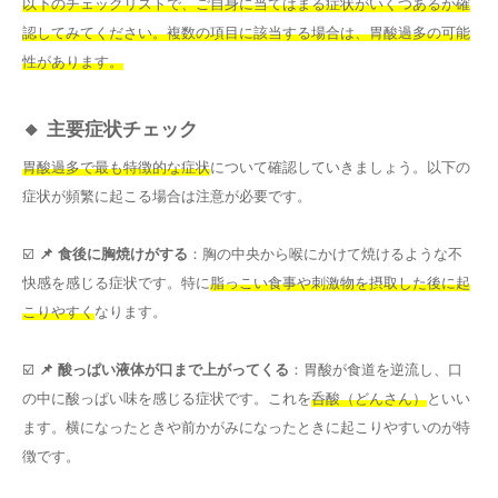
以下のチェックリストで、ご自身に当てはまる症状がいくつあるか確
認してみてください。複数の項目に該当する場合は、胃酸過多の可能
性があります。
🔸 主要症状チェック
胃酸過多で最も特徴的な症状
について確認していきましょう。以下の
症状が頻繁に起こる場合は注意が必要です。
☑️
📌 食後に胸焼けがする
：胸の中央から喉にかけて焼けるような不
快感を感じる症状です。特に
脂っこい食事や刺激物を摂取した後に起
こりやすく
なります。
☑️
📌 酸っぱい液体が口まで上がってくる
：胃酸が食道を逆流し、口
の中に酸っぱい味を感じる症状です。これを
呑酸（どんさん）
といい
ます。横になったときや前かがみになったときに起こりやすいのが特
徴です。