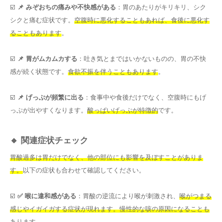
☑️
📌 みぞおちの痛みや不快感がある
：胃のあたりがキリキリ、シク
シクと痛む症状です。
空腹時に悪化することもあれば、食後に悪化す
ることもあります
。
☑️
📌 胃がムカムカする
：吐き気とまではいかないものの、胃の不快
感が続く状態です。
食欲不振を伴うこともあります
。
☑️
📌 げっぷが頻繁に出る
：食事中や食後だけでなく、空腹時にもげ
っぷが出やすくなります。
酸っぱいげっぷが特徴的
です。
🔸 関連症状チェック
胃酸過多は胃だけでなく、他の部位にも影響を及ぼすことがありま
す。
以下の症状も合わせて確認してください。
☑️
✅ 喉に違和感がある
：胃酸の逆流により喉が刺激され、
喉がつまる
感じやイガイガする症状が現れます。慢性的な咳の原因になることも
あります
。