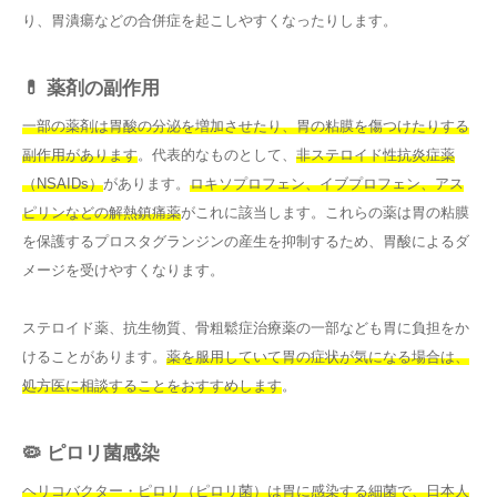
り、胃潰瘍などの合併症を起こしやすくなったりします。
💊 薬剤の副作用
一部の薬剤は胃酸の分泌を増加させたり、胃の粘膜を傷つけたりする
副作用があります
。代表的なものとして、
非ステロイド性抗炎症薬
（NSAIDs）
があります。
ロキソプロフェン、イブプロフェン、アス
ピリンなどの解熱鎮痛薬
がこれに該当します。これらの薬は胃の粘膜
を保護するプロスタグランジンの産生を抑制するため、胃酸によるダ
メージを受けやすくなります。
ステロイド薬、抗生物質、骨粗鬆症治療薬の一部なども胃に負担をか
けることがあります。
薬を服用していて胃の症状が気になる場合は、
処方医に相談することをおすすめします
。
🦠 ピロリ菌感染
ヘリコバクター・ピロリ（ピロリ菌）は胃に感染する細菌で、日本人