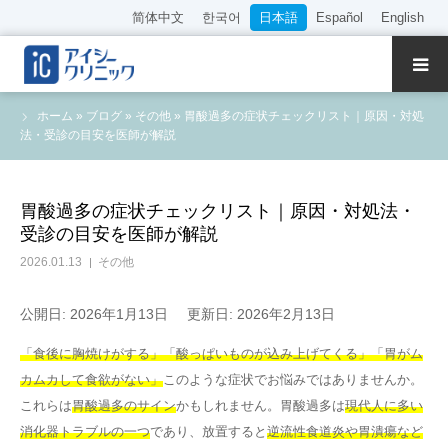
简体中文
한국어
日本語
Español
English
クリニック紹介
ホーム
»
ブログ
»
その他
»
胃酸過多の症状チェックリスト｜原因・対処
法・受診の目安を医師が解説
診療内容
院長・医師の紹介
胃酸過多の症状チェックリスト｜原因・対処法・
受診の目安を医師が解説
WEB予約
2026.01.13
その他
料金表
公開日: 2026年1月13日
更新日: 2026年2月13日
「食後に胸焼けがする」「酸っぱいものが込み上げてくる」「胃がム
アクセス
カムカして食欲がない」
このような症状でお悩みではありませんか。
これらは
胃酸過多のサイン
かもしれません。胃酸過多は
現代人に多い
採用情報
消化器トラブルの一つ
であり、放置すると
逆流性食道炎や胃潰瘍など