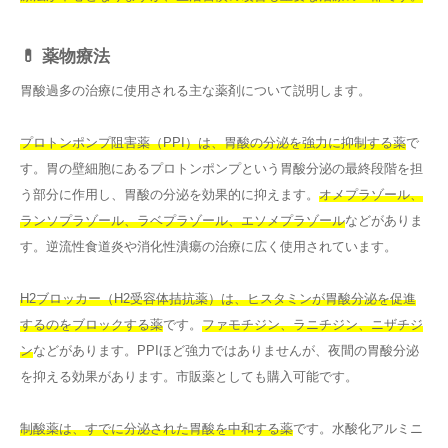
💊 薬物療法
胃酸過多の治療に使用される主な薬剤について説明します。
プロトンポンプ阻害薬（PPI）は、胃酸の分泌を強力に抑制する薬
で
す。胃の壁細胞にあるプロトンポンプという胃酸分泌の最終段階を担
う部分に作用し、胃酸の分泌を効果的に抑えます。
オメプラゾール、
ランソプラゾール、ラベプラゾール、エソメプラゾール
などがありま
す。逆流性食道炎や消化性潰瘍の治療に広く使用されています。
H2ブロッカー（H2受容体拮抗薬）は、ヒスタミンが胃酸分泌を促進
するのをブロックする薬
です。
ファモチジン、ラニチジン、ニザチジ
ン
などがあります。PPIほど強力ではありませんが、夜間の胃酸分泌
を抑える効果があります。市販薬としても購入可能です。
制酸薬は、すでに分泌された胃酸を中和する薬
です。水酸化アルミニ