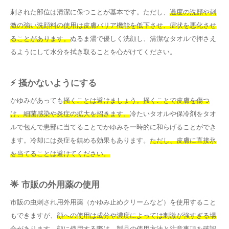
刺された部位は清潔に保つことが基本です。ただし、
過度の洗顔や刺
激の強い洗顔料の使用は皮膚バリア機能を低下させ、症状を悪化させ
ることがあります。
ぬるま湯で優しく洗顔し、清潔なタオルで押さえ
るようにして水分を拭き取ることを心がけてください。
⚡ 掻かないようにする
かゆみがあっても
掻くことは避けましょう。掻くことで皮膚を傷つ
け、細菌感染や炎症の拡大を招きます。
冷たいタオルや保冷剤をタオ
ルで包んで患部に当てることでかゆみを一時的に和らげることができ
ます。冷却には炎症を鎮める効果もあります。
ただし、皮膚に直接氷
を当てることは避けてください。
🌟 市販の外用薬の使用
市販の虫刺され用外用薬（かゆみ止めクリームなど）を使用すること
もできますが、
顔への使用は成分や濃度によっては刺激が強すぎる場
合があります。
顔に使用する際は、製品の使用方法と注意事項を確認