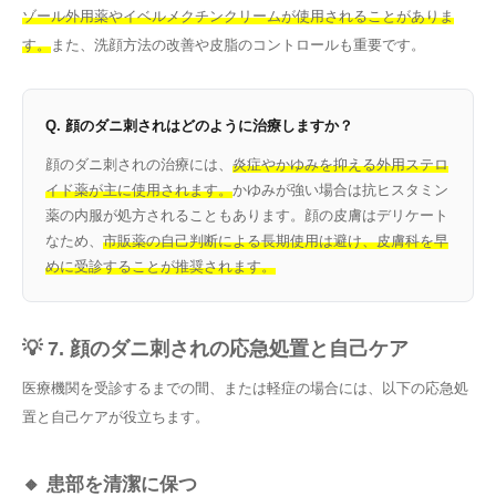
ゾール外用薬やイベルメクチンクリームが使用されることがありま
す。
また、洗顔方法の改善や皮脂のコントロールも重要です。
Q. 顔のダニ刺されはどのように治療しますか？
顔のダニ刺されの治療には、
炎症やかゆみを抑える外用ステロ
イド薬が主に使用されます。
かゆみが強い場合は抗ヒスタミン
薬の内服が処方されることもあります。顔の皮膚はデリケート
なため、
市販薬の自己判断による長期使用は避け、皮膚科を早
めに受診することが推奨されます。
💡 7. 顔のダニ刺されの応急処置と自己ケア
医療機関を受診するまでの間、または軽症の場合には、以下の応急処
置と自己ケアが役立ちます。
🔸 患部を清潔に保つ