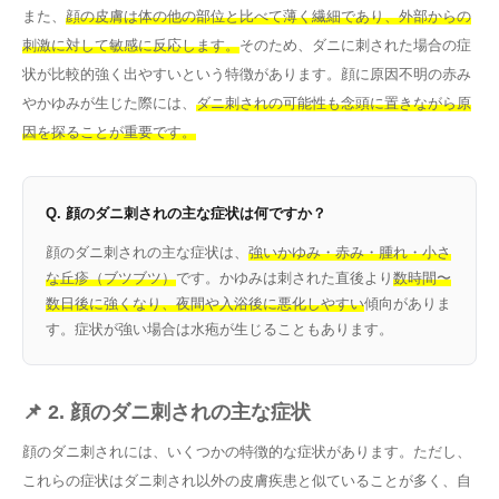
また、
顔の皮膚は体の他の部位と比べて薄く繊細であり、外部からの
刺激に対して敏感に反応します。
そのため、ダニに刺された場合の症
状が比較的強く出やすいという特徴があります。顔に原因不明の赤み
やかゆみが生じた際には、
ダニ刺されの可能性も念頭に置きながら原
因を探ることが重要です。
Q. 顔のダニ刺されの主な症状は何ですか？
顔のダニ刺されの主な症状は、
強いかゆみ・赤み・腫れ・小さ
な丘疹（ブツブツ）
です。かゆみは刺された直後より
数時間〜
数日後に強くなり、夜間や入浴後に悪化しやすい
傾向がありま
す。症状が強い場合は水疱が生じることもあります。
📌 2. 顔のダニ刺されの主な症状
顔のダニ刺されには、いくつかの特徴的な症状があります。ただし、
これらの症状はダニ刺され以外の皮膚疾患と似ていることが多く、自