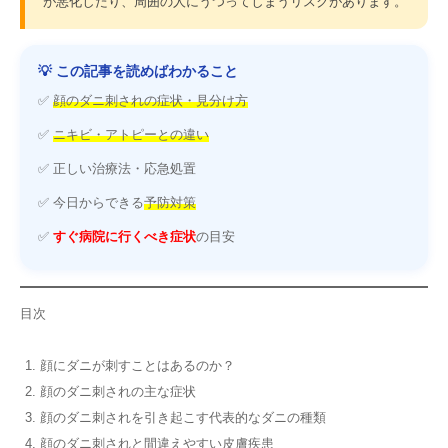
が悪化したり、周囲の人にうつってしまうリスクがあります。
💡 この記事を読めばわかること
✅
顔のダニ刺されの症状・見分け方
✅
ニキビ・アトピーとの違い
✅ 正しい治療法・応急処置
✅ 今日からできる
予防対策
✅
すぐ病院に行くべき症状
の目安
目次
顔にダニが刺すことはあるのか？
顔のダニ刺されの主な症状
顔のダニ刺されを引き起こす代表的なダニの種類
顔のダニ刺されと間違えやすい皮膚疾患