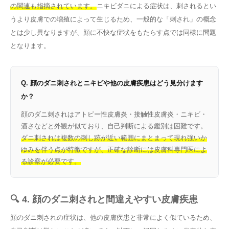
の関連も指摘されています。
ニキビダニによる症状は、刺されるとい
うより皮膚での増殖によって生じるため、一般的な「刺され」の概念
とは少し異なりますが、顔に不快な症状をもたらす点では同様に問題
となります。
Q. 顔のダニ刺されとニキビや他の皮膚疾患はどう見分けます
か？
顔のダニ刺されはアトピー性皮膚炎・接触性皮膚炎・ニキビ・
酒さなどと外観が似ており、自己判断による鑑別は困難です。
ダニ刺されは複数の刺し跡が近い範囲にまとまって現れ強いか
ゆみを伴う点が特徴ですが、正確な診断には皮膚科専門医によ
る診察が必要です。
🔍 4. 顔のダニ刺されと間違えやすい皮膚疾患
顔のダニ刺されの症状は、他の皮膚疾患と非常によく似ているため、