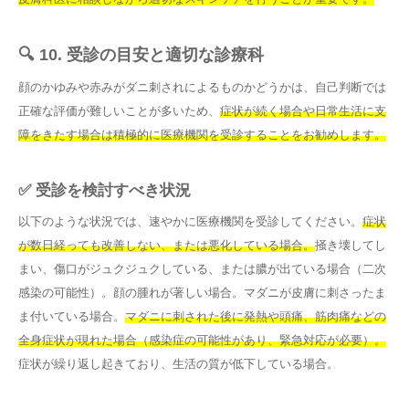
🔍 10. 受診の目安と適切な診療科
顔のかゆみや赤みがダニ刺されによるものかどうかは、自己判断では
正確な評価が難しいことが多いため、
症状が続く場合や日常生活に支
障をきたす場合は積極的に医療機関を受診することをお勧めします。
✅ 受診を検討すべき状況
以下のような状況では、速やかに医療機関を受診してください。
症状
が数日経っても改善しない、または悪化している場合。
掻き壊してし
まい、傷口がジュクジュクしている、または膿が出ている場合（二次
感染の可能性）。顔の腫れが著しい場合。マダニが皮膚に刺さったま
ま付いている場合。
マダニに刺された後に発熱や頭痛、筋肉痛などの
全身症状が現れた場合（感染症の可能性があり、緊急対応が必要）。
症状が繰り返し起きており、生活の質が低下している場合。