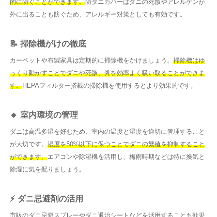
的に防ぐことができます。
防ダニカバーはダニの死骸やアレルゲンが
外に出ることも防ぐため、アレルギー対策としても有効です。
📝 掃除機がけの徹底
カーペットや布製家具は定期的に掃除機をかけましょう。
掃除機はゆ
っくり動かすことでダニや死骸、糞を効率よく吸い取ることができま
す。
HEPAフィルター搭載の掃除機を使用するとより効果的です。
🔸 室内環境の管理
ダニは高温多湿を好むため、室内の温度と湿度を適切に管理すること
が大切です。
湿度を50%以下に保つことでダニの繁殖を抑制すること
ができます。
エアコンや除湿機を活用し、梅雨時期などは特に換気と
除湿に気を配りましょう。
⚡ ダニ忌避剤の活用
市販のダニ忌避スプレーやダニ退治シートなどを活用することも効果