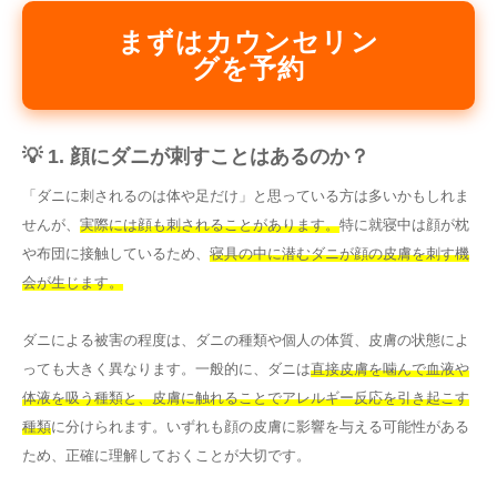
まずはカウンセリン
グを予約
💡 1. 顔にダニが刺すことはあるのか？
「ダニに刺されるのは体や足だけ」と思っている方は多いかもしれま
せんが、
実際には顔も刺されることがあります。
特に就寝中は顔が枕
や布団に接触しているため、
寝具の中に潜むダニが顔の皮膚を刺す機
会が生じます。
ダニによる被害の程度は、ダニの種類や個人の体質、皮膚の状態によ
っても大きく異なります。一般的に、ダニは
直接皮膚を噛んで血液や
体液を吸う種類と、皮膚に触れることでアレルギー反応を引き起こす
種類
に分けられます。いずれも顔の皮膚に影響を与える可能性がある
ため、正確に理解しておくことが大切です。