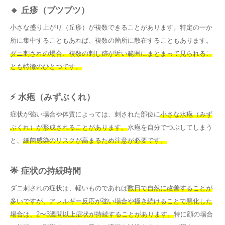
🔸 丘疹（ブツブツ）
小さな盛り上がり（丘疹）が複数できることがあります。特定の一か
所に集中することもあれば、複数の箇所に散在することもあります。
ダニ刺されの場合、複数の刺し跡が近い範囲にまとまって見られるこ
とも特徴のひとつです。
⚡ 水疱（みずぶくれ）
症状が強い場合や体質によっては、刺された部位に
小さな水疱（みず
ぶくれ）が形成されることがあります。
水疱を自分でつぶしてしまう
と、
細菌感染のリスクが高まるため注意が必要です。
🌟 症状の持続時間
ダニ刺されの症状は、軽いものであれば
数日で自然に改善することが
多いですが、アレルギー反応が強い場合や掻き続けることで悪化した
場合は、2〜3週間以上症状が持続することがあります。
特に顔の場合