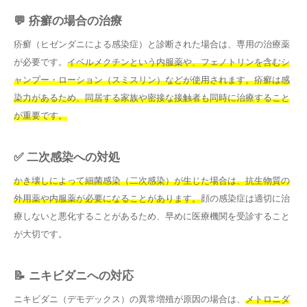
💬 疥癬の場合の治療
疥癬（ヒゼンダニによる感染症）と診断された場合は、専用の治療薬
が必要です。
イベルメクチンという内服薬や、フェノトリンを含むシ
ャンプー・ローション（スミスリン）などが使用されます。
疥癬は感
染力があるため、同居する家族や密接な接触者も同時に治療すること
が重要です。
✅ 二次感染への対処
かき壊しによって細菌感染（二次感染）が生じた場合は、抗生物質の
外用薬や内服薬が必要になることがあります。
顔の感染症は適切に治
療しないと悪化することがあるため、早めに医療機関を受診すること
が大切です。
📝 ニキビダニへの対応
ニキビダニ（デモデックス）の異常増殖が原因の場合は、
メトロニダ