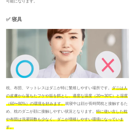
可能になります。
✅ 寝具
枕、布団、マットレスはダニが特に繁殖しやすい場所です。
ダニは人
の皮膚から落ちたフケや垢を餌とし、適度な温度（20〜30℃）と湿度
（60〜80%）の環境を好みます。
就寝中は顔が長時間枕と接触するた
め、枕のダニが顔に接触しやすい状況となります。
特に使い古した枕
や布団は洗濯回数も少なく、ダニが増殖しやすい環境になっていま
す。