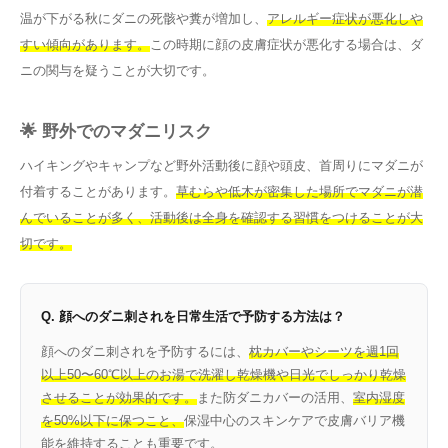
温が下がる秋にダニの死骸や糞が増加し、
アレルギー症状が悪化しや
すい傾向があります。
この時期に顔の皮膚症状が悪化する場合は、ダ
ニの関与を疑うことが大切です。
🌟 野外でのマダニリスク
ハイキングやキャンプなど野外活動後に顔や頭皮、首周りにマダニが
付着することがあります。
草むらや低木が密集した場所でマダニが潜
んでいることが多く、活動後は全身を確認する習慣をつけることが大
切です。
Q. 顔へのダニ刺されを日常生活で予防する方法は？
顔へのダニ刺されを予防するには、
枕カバーやシーツを週1回
以上50〜60℃以上のお湯で洗濯し乾燥機や日光でしっかり乾燥
させることが効果的です。
また防ダニカバーの活用、
室内湿度
を50%以下に保つこと、
保湿中心のスキンケアで皮膚バリア機
能を維持することも重要です。