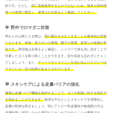
的です。ただし、
顔に直接使用するものではないため、寝具や室内環
境への使用に限定し、使用上の注意をよく確認してください。
🌟 野外でのマダニ対策
草むらや山林に入る際は、
肌の露出を少なくすることが基本的な対策
となります。長袖・長ズボンの着用、帽子の使用、首周りの保護が有
効です。
帰宅後は全身をよく確認し、シャワーで体を洗い流すことで
付着したダニを取り除くことができます。顔や頭皮も忘れずにチェッ
クしましょう。また、
ディートやイカリジンを含む虫よけスプレーは
マダニにも一定の効果があるとされています。
💬 スキンケアによる皮膚バリアの強化
健康な皮膚バリア機能を維持することで、ダニの刺激に対する抵抗力
を高めることができます。
保湿を中心としたスキンケアを習慣化し、
皮膚の乾燥を防ぎましょう。特にアトピー性皮膚炎や敏感肌の方は、
皮膚科医に相談しながら適切なスキンケアを行うことが重要です。