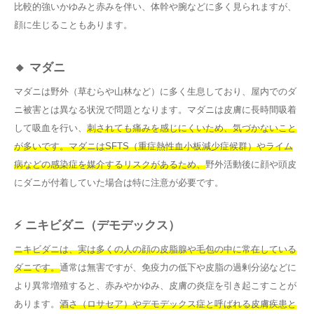
比較的強いかゆみと赤みを伴い、体幹や腕などに多く見られますが、
顔に生じることもあります。
🔸 マダニ
マダニは野外（草むらや山林など）に多く生息しており、屋内でのダ
ニ被害とは異なる状況で問題となります。マダニは皮膚に長時間吸着
して吸血を行い、
刺されても痛みを感じにくいため、気づかないこと
が多いです。
マダニはSFTS（重症熱性血小板減少症候群）やライム
病などの感染症を媒介するリスクがあるため、
野外活動後に顔や頭皮
にダニが付着していた場合は特に注意が必要です。
⚡ ニキビダニ（デモデックス）
ニキビダニは、実は多くの人の顔の皮脂腺や毛包の中に常在している
ダニです。
通常は無害ですが、免疫力の低下や皮脂の過剰分泌などに
より異常増殖すると、赤みやかゆみ、皮膚の炎症を引き起こすことが
あります。
酒さ（ロサセア）やデモデックス症と呼ばれる皮膚疾患と