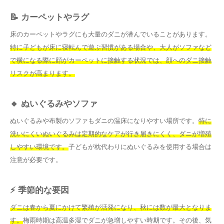
📝 カーペットやラグ
床のカーペットやラグにも大量のダニが潜んでいることがあります。
特に子どもが床に寝転んで遊ぶ習慣がある場合や、大人がソファなど
で横になる際に顔がカーペットに接触する状況では、顔へのダニ接触
リスクが高まります。
🔸 ぬいぐるみやソファ
ぬいぐるみや布製のソファもダニの温床になりやすい場所です。
特に
洗いにくいぬいぐるみは定期的なケアが行き届きにくく、ダニが増殖
しやすい環境です。
子どもが枕代わりにぬいぐるみを使用する場合は
注意が必要です。
⚡ 季節的な要因
ダニは春から夏にかけて繁殖が活発になり、秋には数が最大となりま
す。
梅雨時期は高温多湿でダニが急増しやすい時期です。その後、気