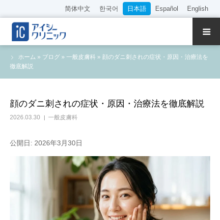
简体中文
한국어
日本語
Español
English
クリニック紹介
ホーム
»
ブログ
»
一般皮膚科
»
顔のダニ刺されの症状・原因・治療法を
徹底解説
診療内容
院長・医師の紹介
顔のダニ刺されの症状・原因・治療法を徹底解説
2026.03.30
一般皮膚科
WEB予約
公開日: 2026年3月30日
料金表
アクセス
採用情報