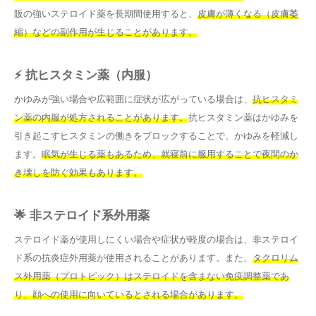
販の強いステロイド薬を長期間使用すると、
皮膚が薄くなる（皮膚萎
縮）などの副作用が生じることがあります。
⚡ 抗ヒスタミン薬（内服）
かゆみが強い場合や広範囲に症状が広がっている場合は、
抗ヒスタミ
ン薬の内服が処方されることがあります。
抗ヒスタミン薬はかゆみを
引き起こすヒスタミンの働きをブロックすることで、かゆみを軽減し
ます。
眠気が生じる薬もあるため、就寝前に服用することで夜間のか
き壊しを防ぐ効果もあります。
🌟 非ステロイド系外用薬
ステロイド薬が使用しにくい場合や症状が軽度の場合は、非ステロイ
ド系の抗炎症外用薬が使用されることがあります。また、
タクロリム
ス外用薬（プロトピック）はステロイドを含まない免疫調整薬であ
り、顔への使用に向いているとされる場合があります。