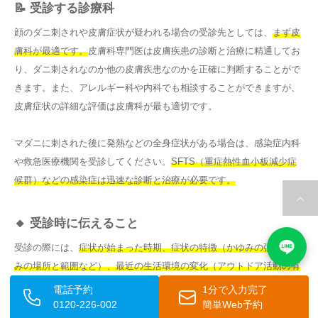
📝 受診する診療科
顔のダニ刺されや皮膚症状が疑われる場合の受診先としては、
まず皮
膚科が最適です。
皮膚科専門医は皮膚疾患の診断と治療に精通してお
り、ダニ刺されなのか他の皮膚疾患なのかを正確に判断することがで
きます。また、アレルギー科や内科でも相談することができますが、
皮膚症状の詳細な評価は皮膚科が最も適切です。
マダニに刺された後に発熱などの全身症状がある場合は、感染症内科
や救急医療機関を受診してください。
SFTS（重症熱性血小板減少症
候群）などの感染症は迅速な診断と治療が必要です。
🔸 受診時に伝えること
受診の際には、
症状が始まった時期、症状の特徴（かゆみの強さ、赤
みの場所と範囲など）、最近の生活環境の変化（アウトドア活動の有
無、ペットの有無、寝具の状態など）、
使用しているスキンケア用品
電話予約
1分で入力完了
や市販薬、アレルギーの既往などをできるだけ詳しく伝えると、診断
0120-226-002
簡単Web予約