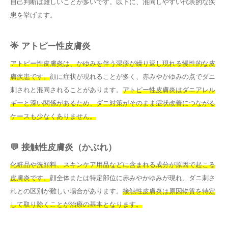
自己判断は難しいことが多いです。以下に、混同しやすい代表的な疾
患を挙げます。
🌟 アトピー性皮膚炎
アトピー性皮膚炎は、かゆみを伴う湿疹が繰り返し現れる慢性的な皮
膚疾患です。
顔に症状が現れることが多く、赤みやかゆみの点でダニ
刺されと混同されることがあります。
アトピー性皮膚炎はダニアレル
ギーと深い関係があるため、ダニ対策がそのまま症状改善につながる
ケースも少なくありません。
💬 接触性皮膚炎（かぶれ）
化粧品や洗顔料、スキンケア用品などに含まれる成分が原因で起こる
皮膚炎です。
顔全体または特定部位に赤みやかゆみが現れ、ダニ刺さ
れとの区別が難しい場合があります。
接触性皮膚炎は原因物質を特定
して取り除くことが治療の基本となります。