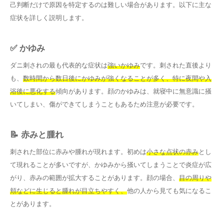
己判断だけで原因を特定するのは難しい場合があります。以下に主な
症状を詳しく説明します。
✅ かゆみ
ダニ刺されの最も代表的な症状は
強いかゆみ
です。刺された直後より
も、
数時間から数日後にかゆみが強くなることが多く、特に夜間や入
浴後に悪化する
傾向があります。顔のかゆみは、就寝中に無意識に掻
いてしまい、傷ができてしまうこともあるため注意が必要です。
📝 赤みと腫れ
刺された部位に赤みや腫れが現れます。初めは
小さな点状の赤み
とし
て現れることが多いですが、かゆみから掻いてしまうことで炎症が広
がり、赤みの範囲が拡大することがあります。顔の場合、
目の周りや
頬などに生じると腫れが目立ちやすく、
他の人から見ても気になるこ
とがあります。