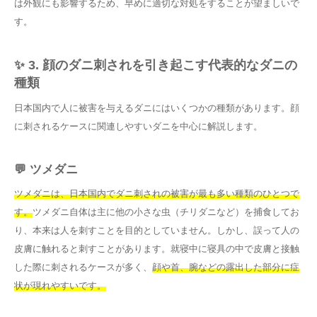
は外観にも影響するため、早めに適切な対処をすることが望ましいで
す。
✨ 3. 顔のダニ刺されを引き起こす代表的なダニの
種類
日本国内で人に被害を与えるダニにはいくつかの種類があります。顔
に刺されるケースに関連しやすいダニを中心に解説します。
💬 ツメダニ
ツメダニは、日本国内でダニ刺されの被害が最も多い種類のひとつで
す。
ツメダニ自体は主に他の小さな虫（チリダニなど）を捕食してお
り、本来は人を刺すことを目的としていません。しかし、誤って人の
皮膚に触れると刺すことがあります。就寝中に寝具の中で皮膚と接触
した際に刺されるケースが多く、
顔や首、腕などの露出した部分に症
状が現れやすいです。