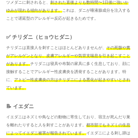
ツメダニに刺されると、
刺された直後よりも数時間〜1日後に強いか
ゆみが現れる傾向があります。
これは、ダニが唾液腺成分を注入する
ことで遅延型のアレルギー反応が起きるためです。
✅ チリダニ（ヒョウヒダニ）
チリダニは直接人を刺すことはほとんどありませんが、
その死骸や糞
がアレルゲンとなり、皮膚アレルギーや気管支喘息を引き起こすこと
があります。
チリダニは寝具や布製の家具に多く生息しており、顔に
接触することでアレルギー性皮膚炎を誘発することがあります。特
に、
アトピー性皮膚炎の方はチリダニによる悪化が起きやすいとされ
ています。
📝 イエダニ
イエダニはネズミや鳥などの動物に寄生しており、宿主が死んだり巣
を離れたりすると人を刺すことがあります。
都市部でもネズミの生息
によってイエダニ被害が報告されています。
イエダニによる刺し跡は