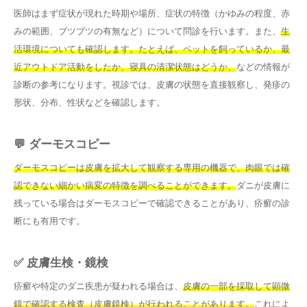
医師はまず症状が現れた時期や場所、症状の特徴（かゆみの程度、赤
みの範囲、ブツブツの有無など）について問診を行います。また、
生
活環境についても確認します。たとえば、ペットを飼っているか、最
近アウトドア活動をしたか、寝具の清潔状態はどうか、
などの情報が
診断の参考になります。視診では、皮膚の状態を直接観察し、発疹の
形状、分布、性状などを確認します。
💬 ダーモスコピー
ダーモスコピーは皮膚を拡大して観察する専用の機器で、肉眼では確
認できない細かい病変の特徴を調べることができます。
ダニが皮膚に
残っている場合はダーモスコピーで確認できることがあり、疥癬の診
断にも有用です。
✅ 皮膚生検・鏡検
疥癬や特定のダニ疾患が疑われる場合は、
皮膚の一部を採取して顕微
鏡で確認する検査（皮膚鏡検）が行われることがあります。
これによ