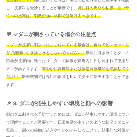
し、皮膚科を受診することが最善です。
特に目の周りや粘膜に近い部
位への塗布は、刺激が強い薬剤では避けるべきです。
💬 マダニが刺さっている場合の注意点
マダニが皮膚に刺さったまま付いている場合は、自分でピンセットな
どで無理に引き抜こうとしないでください。
無理に引き抜くとダニの
口器が皮膚内に残ったり、ダニの体液が皮膚内に押し込まれて感染リ
スクが高まります。
速やかに皮膚科または救急医療機関を受診してく
ださい。
医療機関では専用の器具を用いて安全に除去することができ
ます。
📌 8. ダニが発生しやすい環境と顔への影響
顔のダニ刺されを予防するためには、ダニが発生しやすい環境につい
て理解することが重要です。日常生活の中でどのような状況でダニが
繁殖し、顔への接触が起きやすいのかを知ることで、効果的な対策が