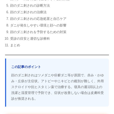
顔のダニ刺されの診断方法
顔のダニ刺されの治療法
顔のダニ刺されの応急処置と自己ケア
ダニが発生しやすい環境と顔への影響
顔のダニ刺されを予防するための対策
受診の目安と適切な診療科
まとめ
この記事のポイント
顔のダニ刺されはツメダニや疥癬ダニ等が原因で、赤み・かゆ
み・丘疹が主症状。アトピーやニキビとの鑑別が難しく、外用
ステロイドや抗ヒスタミン薬で治療する。寝具の週1回以上の
洗濯と湿度管理で予防でき、症状が改善しない場合は皮膚科受
診が推奨される。