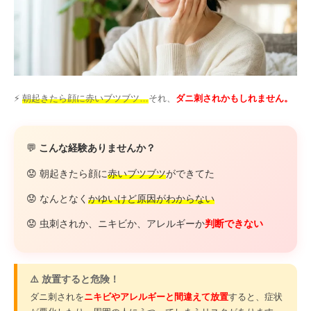
その他
言語
简体中文
한국어
日本語
Español
⚡
朝起きたら顔に赤いブツブツ…
それ、
ダニ刺されかもしれません。
English
💬
こんな経験ありませんか？
😟 朝起きたら顔に
赤いブツブツ
ができてた
😟 なんとなく
かゆいけど原因がわからない
😟 虫刺されか、ニキビか、アレルギーか
判断できない
⚠️ 放置すると危険！
ダニ刺されを
ニキビやアレルギーと間違えて放置
すると、症状