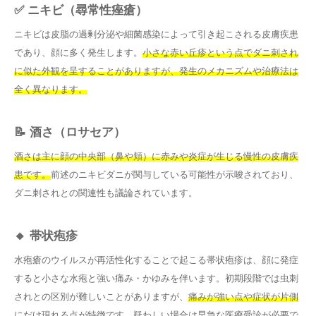
✅ ニキビ（尋常性痤瘡）
ニキビは皮脂の過剰分泌や細菌感染によって引き起こされる皮膚疾患
であり、顔に多く発生します。
小さな赤い丘疹という点でダニ刺され
に似た外観を呈することがありますが、発生のメカニズムや治療法は
全く異なります。
📝 酒さ（ロサセア）
酒さは主に顔の中央部（鼻や頬）に赤みや炎症が生じる慢性の皮膚疾
患です。
前述のニキビダニが関与している可能性が示唆されており、
ダニ刺されとの関連性も議論されています。
🔸 帯状疱疹
水疱瘡のウイルスが再活性化することで起こる帯状疱疹は、顔に発症
すると小さな水疱と強い痛み・かゆみを伴います。初期段階では虫刺
されとの区別が難しいことがありますが、
痛みが強い点や症状が片側
にだけ現れる点が特徴です。
疑わしい場合は
早急な医療受診が必要で