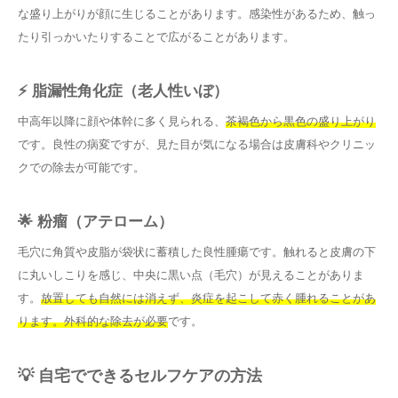
な盛り上がりが顔に生じることがあります。感染性があるため、触っ
たり引っかいたりすることで広がることがあります。
⚡ 脂漏性角化症（老人性いぼ）
中高年以降に顔や体幹に多く見られる、
茶褐色から黒色の盛り上がり
です。良性の病変ですが、見た目が気になる場合は皮膚科やクリニッ
クでの除去が可能です。
🌟 粉瘤（アテローム）
毛穴に角質や皮脂が袋状に蓄積した良性腫瘍です。触れると皮膚の下
に丸いしこりを感じ、中央に黒い点（毛穴）が見えることがありま
す。
放置しても自然には消えず、炎症を起こして赤く腫れることがあ
ります。外科的な除去が必要
です。
💡 自宅でできるセルフケアの方法