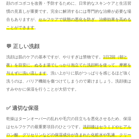
顔のボコボコを改善・予防するために、日常的なスキンケアと生活習
慣の見直しが重要です。完全に解消するには専門的な治療が必要な場
合もありますが、
セルフケアで状態の悪化を防ぎ、治療効果を高める
ことができます
。
💬 正しい洗顔
洗顔は肌のケアの基本ですが、やりすぎは禁物です。
1日2回（朝と
夜）を目安に、ぬるま湯でしっかり泡立てた洗顔料を使って、摩擦を
与えずに洗い流します
。洗い上がりに肌がつっぱりを感じるほど強く
洗うのは、バリア機能を傷つけてしまうので避けましょう。洗顔後は
すみやかに保湿を行うことが大切です。
✅ 適切な保湿
乾燥はターンオーバーの乱れや毛穴の目立ちを悪化させるため、保湿
はセルフケアの最重要項目のひとつです。
洗顔後はセラミドやヒアル
ロン酸、グリセリンなどの保湿成分が含まれた化粧水や乳液、クリー