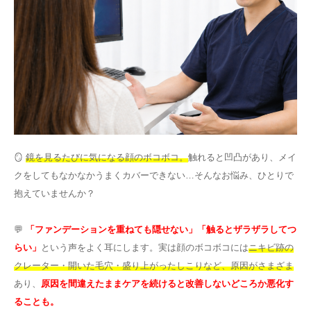
その他
言語
简体中文
한국어
日本語
Español
English
🪞
鏡を見るたびに気になる顔のボコボコ。
触れると凹凸があり、メイ
クをしてもなかなかうまくカバーできない…そんなお悩み、ひとりで
抱えていませんか？
💬
「ファンデーションを重ねても隠せない」「触るとザラザラしてつ
らい」
という声をよく耳にします。実は顔のボコボコには
ニキビ跡の
クレーター・開いた毛穴・盛り上がったしこりなど、原因がさまざま
あり、
原因を間違えたままケアを続けると改善しないどころか悪化す
ることも。