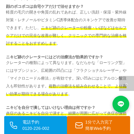
顔のボコボコは自宅ケアだけで治せますか？
軽度の毛穴の開きや角質の乱れであれば、正しい洗顔・保湿・紫外線
対策・レチノールやビタミンC誘導体配合のスキンケアで改善が期待
できます。ただし、
ニキビ跡のクレーターや粉瘤・いぼなどはセルフ
ケアだけでの完全な改善が難しく、クリニックでの専門的な治療を検
討することをおすすめします
。
ニキビ跡のクレーターにはどの治療法が効果的ですか？
クレーターの種類によって異なります。なだらかな「ローリング型」
にはサブシジョン、広範囲の凹凸には「フラクショナルレーザー」や
「マイクロニードル療法」が有効です。深い凹みにはヒアルロン酸注
入も即効性があります。
複数の治療法を組み合わせることで、より高
い効果が期待できる場合があります
。
ニキビを自分で潰してはいけない理由は何ですか？
炎症のあるニキビを自分で潰すと、細菌が周囲に広がって炎症が深部
まで拡大し、皮膚のコラーゲン組織が破壊されます
。その結果、治癒
電話予約
1分で入力完了
0120-226-002
簡単Web予約
後にクレーターが残りやすくなります。どうしても処置が必要な場合