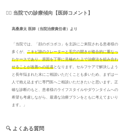
👨‍⚕️ 当院での診療傾向【医師コメント】
高桑康太 医師（当院治療責任者）より
「当院では、「顔のボコボコ」を主訴にご来院される患者様の
多くが、
ニキビ跡のクレーターと毛穴の開きが複合的に重なっ
たケースであり、原因を丁寧に見極めた上で治療法を組み合わ
せることが改善への近道
となります。セルフケアで解決しよう
と長年悩まれた末にご相談いただくことも多いため、まずは一
人で抱え込まずに専門医へご相談いただきたいと思います。正
確な診断のもと、患者様のライフスタイルやダウンタイムへの
希望も考慮しながら、最適な治療プランをともに考えてまいり
ます。」
🔍 よくある質問