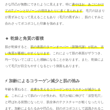
さな凹凸が無数にできたように見えます。特に
鼻やほお、あごにかけ
てのTゾーンとUゾーンの境目あたりに多く見られます
。毛穴の詰まり
が黒ずみとなって見えることもあり（毛穴の黒ずみ）、肌のくすみと
合わさってボコボコした印象を強めます。
🔸 乾燥と角質の蓄積
肌が乾燥すると、
肌の表面のターンオーバー（新陳代謝）が乱れ、古
い角質が蓄積しやすくなります
。これによって肌の表面がザラつき、
均一でないでこぼこした感触になることがあります。また、乾燥によ
って毛穴が目立ちやすくなるという側面もあります。
⚡ 加齢によるコラーゲン減少と肌の弛み
年齢を重ねると、
皮膚を支えるコラーゲンやエラスチンが減少しま
す
。これによって肌のハリが失われ、毛穴が縦に伸びて「涙型毛穴」
と呼ばれる状態になったり、肌全体のテクスチャーが粗くなったりし
ます。加齢によるたるみや凹凸も、顔のボコボコとして認識されるこ