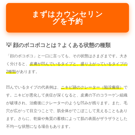
まずはカウンセリン
グを予約
💡 顔のボコボコとは？よくある状態の種類
「顔のボコボコ」と一口に言っても、その状態はさまざまです。大き
く分けると、
皮膚が凹んでいるタイプと、盛り上がっているタイプの
2種類
があります。
凹んでいるタイプの代表例は、
ニキビ跡のクレーター（陥没瘢痕）
で
す。ニキビが悪化して炎症が深くなると、皮膚の下のコラーゲン組織
が破壊され、治癒後にクレーターのような凹みが残ります。また、毛
穴が広がって目立つことで、肌全体がでこぼこして見えることもあり
ます。さらに、乾燥や角質の蓄積によって肌の表面がザラザラとした
不均一な状態になる場合もあります。