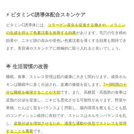
⚡ ビタミンC誘導体配合スキンケア
ビタミンC誘導体には、
コラーゲン産生を促進する働きや、メラニン
の生成を抑えて色素沈着を改善する効果
があります。毛穴の引き締め
効果や、ニキビ跡の赤みや茶色い色素沈着を薄くする効果も期待でき
ます。美容液やスキンケアに積極的に取り入れると良いでしょう。
🌟 生活習慣の改善
睡眠、食事、ストレス管理は肌の健康に大きく関わります。成長ホル
モンは睡眠中に多く分泌され、皮膚の修復を促します。
7〜8時間の十
分な睡眠を確保することが大切
です。また、高糖質・高脂肪の食事は
皮脂の分泌を促進し、ニキビを悪化させる可能性があります。野菜や
果物、たんぱく質をバランスよく摂取し、腸内環境を整えることも肌
のコンディション維持に有効です。ストレスはホルモンバランスを乱
し、
皮脂分泌を増加させるため、適度な運動や休息でストレスを管理
することも重要
です。