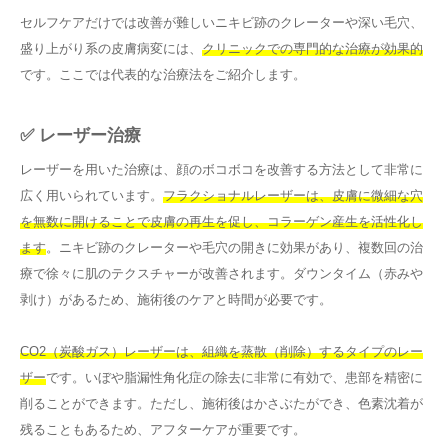
セルフケアだけでは改善が難しいニキビ跡のクレーターや深い毛穴、
盛り上がり系の皮膚病変には、
クリニックでの専門的な治療が効果的
です。ここでは代表的な治療法をご紹介します。
✅ レーザー治療
レーザーを用いた治療は、顔のボコボコを改善する方法として非常に
広く用いられています。
フラクショナルレーザーは、皮膚に微細な穴
を無数に開けることで皮膚の再生を促し、コラーゲン産生を活性化し
ます
。ニキビ跡のクレーターや毛穴の開きに効果があり、複数回の治
療で徐々に肌のテクスチャーが改善されます。ダウンタイム（赤みや
剥け）があるため、施術後のケアと時間が必要です。
CO2（炭酸ガス）レーザーは、組織を蒸散（削除）するタイプのレー
ザー
です。いぼや脂漏性角化症の除去に非常に有効で、患部を精密に
削ることができます。ただし、施術後はかさぶたができ、色素沈着が
残ることもあるため、アフターケアが重要です。