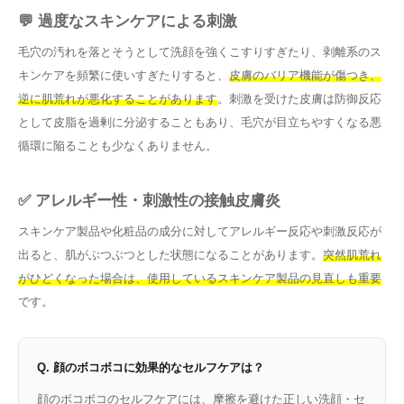
💬 過度なスキンケアによる刺激
毛穴の汚れを落とそうとして洗顔を強くこすりすぎたり、剥離系のス
キンケアを頻繁に使いすぎたりすると、
皮膚のバリア機能が傷つき、
逆に肌荒れが悪化することがあります
。刺激を受けた皮膚は防御反応
として皮脂を過剰に分泌することもあり、毛穴が目立ちやすくなる悪
循環に陥ることも少なくありません。
✅ アレルギー性・刺激性の接触皮膚炎
スキンケア製品や化粧品の成分に対してアレルギー反応や刺激反応が
出ると、肌がぶつぶつとした状態になることがあります。
突然肌荒れ
がひどくなった場合は、使用しているスキンケア製品の見直しも重要
です。
Q. 顔のボコボコに効果的なセルフケアは？
顔のボコボコのセルフケアには、摩擦を避けた正しい洗顔・セ