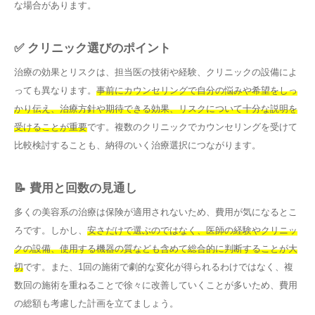
な場合があります。
✅ クリニック選びのポイント
治療の効果とリスクは、担当医の技術や経験、クリニックの設備によ
っても異なります。
事前にカウンセリングで自分の悩みや希望をしっ
かり伝え、治療方針や期待できる効果、リスクについて十分な説明を
受けることが重要
です。複数のクリニックでカウンセリングを受けて
比較検討することも、納得のいく治療選択につながります。
📝 費用と回数の見通し
多くの美容系の治療は保険が適用されないため、費用が気になるとこ
ろです。しかし、
安さだけで選ぶのではなく、医師の経験やクリニッ
クの設備、使用する機器の質なども含めて総合的に判断することが大
切
です。また、1回の施術で劇的な変化が得られるわけではなく、複
数回の施術を重ねることで徐々に改善していくことが多いため、費用
の総額も考慮した計画を立てましょう。