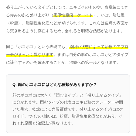
盛り上がっているタイプとしては、ニキビそのものや、炎症後にでき
る赤みのある盛り上がり（
肥厚性瘢痕・ケロイド
）、いぼ、脂肪腫
（粉瘤）、脂漏性角化症などが挙げられます。これらは皮膚の表面か
ら突き出るように存在するため、触れると明確な凸感があります。
同じ「ボコボコ」という表現でも、
原因や状態によって治療のアプロ
ーチがまったく異なります
。まずは自分の肌のボコボコがどのタイプ
に該当するのかを確認することが、治療への第一歩となります。
Q. 顔のボコボコにはどんな種類がありますか？
顔のボコボコは大きく「凹むタイプ」と「盛り上がるタイプ」
に分かれます。凹むタイプの代表はニキビ跡のクレーターや開
いた毛穴、乾燥による角質蓄積です。盛り上がるタイプにはケ
ロイド、ウイルス性いぼ、粉瘤、脂漏性角化症などがあり、そ
れぞれ原因と治療法が異なります。