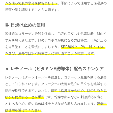
ムを使って肌の水分を保ちましょう
。季節によって使用する保湿剤の
種類や量を調整することも大切です。
📝 日焼け止めの使用
紫外線はコラーゲン分解を促進し、毛穴の目立ちや色素沈着、肌のく
すみを悪化させます。顔のボコボコが気になる方は特に、日焼け止め
を毎日塗ることを習慣にしましょう。
SPF30以上・PA++以上のもの
を選び、屋外では2〜3時間ごとに塗り直すことを推奨します
。
🔸 レチノール（ビタミンA誘導体）配合スキンケア
レチノールはターンオーバーを促進し、コラーゲン産生を助ける成分
として知られています。クレーターの改善や毛穴の目立ちを軽減する
効果が期待できます。ただし、
最初は低濃度から始め、肌の反応を見
ながら使用することが重要
です。乾燥や赤みなどの刺激反応が出るこ
ともあるため、使い始めは様子を見ながら取り入れましょう。
妊娠中
は使用を避けてください
。