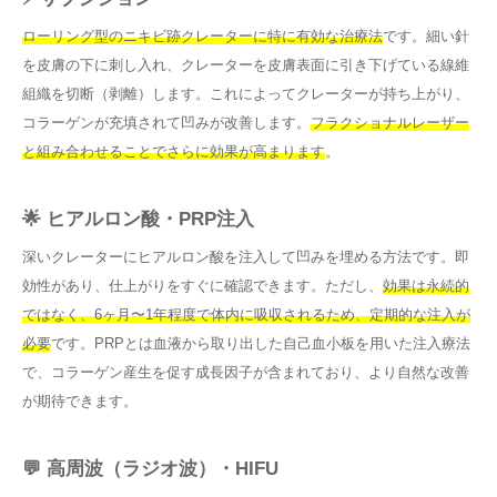
ローリング型のニキビ跡クレーターに特に有効な治療法
です。細い針
を皮膚の下に刺し入れ、クレーターを皮膚表面に引き下げている線維
組織を切断（剥離）します。これによってクレーターが持ち上がり、
コラーゲンが充填されて凹みが改善します。
フラクショナルレーザー
と組み合わせることでさらに効果が高まります
。
🌟 ヒアルロン酸・PRP注入
深いクレーターにヒアルロン酸を注入して凹みを埋める方法です。即
効性があり、仕上がりをすぐに確認できます。ただし、
効果は永続的
ではなく、6ヶ月〜1年程度で体内に吸収されるため、定期的な注入が
必要
です。PRPとは血液から取り出した自己血小板を用いた注入療法
で、コラーゲン産生を促す成長因子が含まれており、より自然な改善
が期待できます。
💬 高周波（ラジオ波）・HIFU