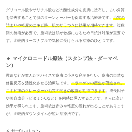
グリコール酸やサリチル酸などの酸性成分を皮膚に塗布し、古い角質
を除去することで肌のターンオーバーを促進する治療法です。
毛穴の
詰まりや軽度のニキビ跡、肌のザラつきに効果が期待できます
。複数
回の施術が必要で、施術後は肌が敏感になるため日焼け対策が重要で
す。比較的リーズナブルで気軽に受けられる治療のひとつです。
🔸 マイクロニードル療法（スタンプ法・ダーマペ
ン）
微細な針が並んだデバイスで皮膚に小さな穿刺を行い、皮膚の自然な
修復反応を活性化させる治療法です。
コラーゲンの産生が促進され、
ニキビ跡のクレーターや毛穴の開きの改善が期待できます
。成長因子
や美容成分（ビタミンCなど）を同時に導入することで、さらに高い
効果が得られます。施術後は赤みや軽度の腫れが出ることがあります
が、比較的ダウンタイムが短い治療法です。
⚡ サブシジョン