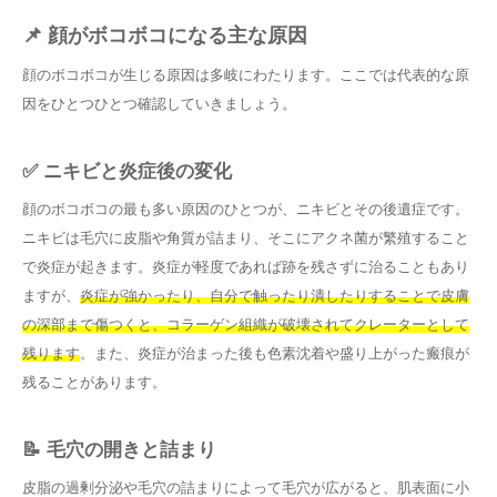
📌 顔がボコボコになる主な原因
顔のボコボコが生じる原因は多岐にわたります。ここでは代表的な原
因をひとつひとつ確認していきましょう。
✅ ニキビと炎症後の変化
顔のボコボコの最も多い原因のひとつが、ニキビとその後遺症です。
ニキビは毛穴に皮脂や角質が詰まり、そこにアクネ菌が繁殖すること
で炎症が起きます。炎症が軽度であれば跡を残さずに治ることもあり
ますが、
炎症が強かったり、自分で触ったり潰したりすることで皮膚
の深部まで傷つくと、コラーゲン組織が破壊されてクレーターとして
残ります
。また、炎症が治まった後も色素沈着や盛り上がった瘢痕が
残ることがあります。
📝 毛穴の開きと詰まり
皮脂の過剰分泌や毛穴の詰まりによって毛穴が広がると、肌表面に小