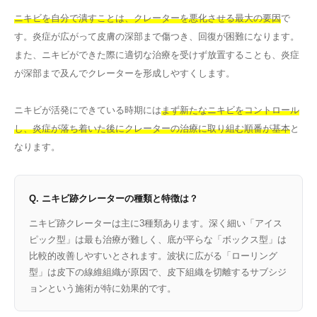
ニキビを自分で潰すことは、クレーターを悪化させる最大の要因
で
す。炎症が広がって皮膚の深部まで傷つき、回復が困難になります。
また、ニキビができた際に適切な治療を受けず放置することも、炎症
が深部まで及んでクレーターを形成しやすくします。
ニキビが活発にできている時期には
まず新たなニキビをコントロール
し、炎症が落ち着いた後にクレーターの治療に取り組む順番が基本
と
なります。
Q. ニキビ跡クレーターの種類と特徴は？
ニキビ跡クレーターは主に3種類あります。深く細い「アイス
ピック型」は最も治療が難しく、底が平らな「ボックス型」は
比較的改善しやすいとされます。波状に広がる「ローリング
型」は皮下の線維組織が原因で、皮下組織を切離するサブシジ
ョンという施術が特に効果的です。