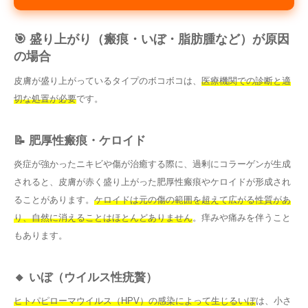
🎯 盛り上がり（瘢痕・いぼ・脂肪腫など）が原因
の場合
皮膚が盛り上がっているタイプのボコボコは、
医療機関での診断と適
切な処置が必要
です。
📝 肥厚性瘢痕・ケロイド
炎症が強かったニキビや傷が治癒する際に、過剰にコラーゲンが生成
されると、皮膚が赤く盛り上がった肥厚性瘢痕やケロイドが形成され
ることがあります。
ケロイドは元の傷の範囲を超えて広がる性質があ
り、自然に消えることはほとんどありません
。痒みや痛みを伴うこと
もあります。
🔸 いぼ（ウイルス性疣贅）
ヒトパピローマウイルス（HPV）の感染によって生じるいぼ
は、小さ