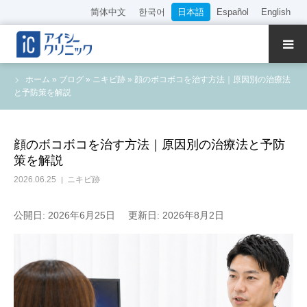
简体中文
한국어
日本語
Español
English
クリニック紹介
ホーム
»
ブログ
»
ニキビ跡
»
顔のボコボコを治す方法｜原因別の治療法
と予防策を解説
診療内容
院長・医師の紹介
顔のボコボコを治す方法｜原因別の治療法と予防
策を解説
WEB予約
2026.06.25
ニキビ跡
料金表
公開日: 2026年6月25日
更新日: 2026年8月2日
アクセス
採用情報