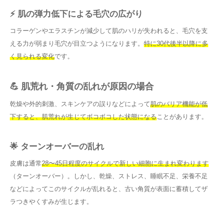
⚡ 肌の弾力低下による毛穴の広がり
コラーゲンやエラスチンが減少して肌のハリが失われると、毛穴を支
える力が弱まり毛穴が目立つようになります。
特に30代後半以降に多
く見られる変化
です。
💪 肌荒れ・角質の乱れが原因の場合
乾燥や外的刺激、スキンケアの誤りなどによって
肌のバリア機能が低
下すると、肌荒れが生じてボコボコした状態になる
ことがあります。
🌟 ターンオーバーの乱れ
皮膚は通常
28〜45日程度のサイクルで新しい細胞に生まれ変わります
（ターンオーバー）。しかし、乾燥、ストレス、睡眠不足、栄養不足
などによってこのサイクルが乱れると、古い角質が表面に蓄積してザ
ラつきやくすみが生じます。