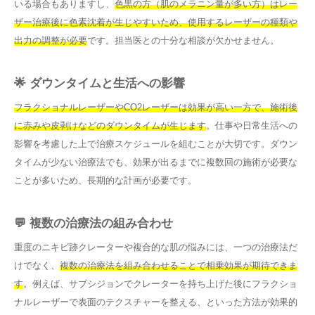
いる場合もありますし、
色黒の方（肌のメラニン量が多い方）はレー
ザー治療後に色素沈着が生じやすいため、使用するレーザーの種類や
出力の調整が必要
です。担当医との十分な相談が欠かせません。
🌟 ダウンタイムと生活への影響
フラクショナルレーザーやCO2レーザーは効果が高い一方で、施術後
に赤みや皮剥けなどのダウンタイムが生じます
。仕事や日常生活への
影響を考慮した上で治療スケジュールを組むことが大切です。ダウン
タイムが少ない治療法でも、効果が出るまでに複数回の施術が必要な
ことが多いため、長期的な計画が必要です。
💬 複数の治療法の組み合わせ
重度のニキビ跡クレーターや複合的な肌の悩みには、一つの治療法だ
けでなく、
複数の治療法を組み合わせることで相乗効果が期待できま
す
。例えば、サブシジョンでクレーターを持ち上げた後にフラクショ
ナルレーザーで表面のテクスチャーを整える、といった方法が効果的