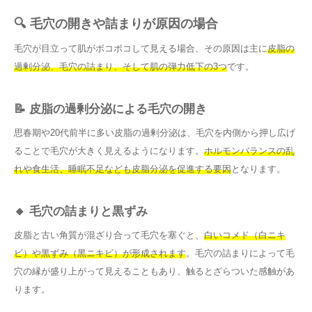
🔍 毛穴の開きや詰まりが原因の場合
毛穴が目立って肌がボコボコして見える場合、その原因は主に
皮脂の
過剰分泌、毛穴の詰まり、そして肌の弾力低下の3つ
です。
📝 皮脂の過剰分泌による毛穴の開き
思春期や20代前半に多い皮脂の過剰分泌は、毛穴を内側から押し広げ
ることで毛穴が大きく見えるようになります。
ホルモンバランスの乱
れや食生活、睡眠不足なども皮脂分泌を促進する要因
となります。
🔸 毛穴の詰まりと黒ずみ
皮脂と古い角質が混ざり合って毛穴を塞ぐと、
白いコメド（白ニキ
ビ）や黒ずみ（黒ニキビ）が形成されます
。毛穴の詰まりによって毛
穴の縁が盛り上がって見えることもあり、触るとざらついた感触があ
ります。