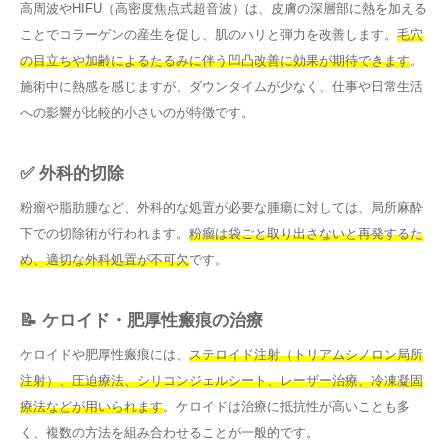
高周波やHIFU（高密度焦点式超音波）は、皮膚の深層部に熱を加える
ことでコラーゲンの産生を促し、肌のハリと弾力を改善します。
毛穴
の目立ちや加齢によるたるみに伴う凹凸改善に効果が期待できます
。
施術中に熱感を感じますが、ダウンタイムが少なく、仕事や日常生活
への影響が比較的小さいのが特徴です。
✅ 外科的切除
粉瘤や脂肪腫など、外科的な処置が必要な腫瘍に対しては、局所麻酔
下での切除術が行われます。
粉瘤は袋ごと取り出さないと再発するた
め、適切な外科処置が不可欠
です。
📝 ケロイド・肥厚性瘢痕の治療
ケロイドや肥厚性瘢痕には、
ステロイド注射（トリアムシノロン局所
注射）、圧迫療法、シリコンジェルシート、レーザー治療、冷凍凝固
療法などが用いられます
。ケロイドは治療に抵抗性が高いことも多
く、複数の方法を組み合わせることが一般的です。