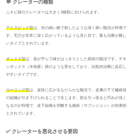
💬 クレーターの種類
ニキビ跡のクレーターは大きく3種類に分けられます。
アイスピック型
は、先の細い錐で刺したような深く狭い陥没が特徴で
す。毛穴が非常に深く広がっているような見た目で、最も治療が難し
いタイプとされています。
ボックス型
は、底が平らで縁がはっきりとした箱状の陥没です。チキ
ンポックス（水疱瘡）跡のような形をしており、比較的治療に反応し
やすいタイプです。
ローリング型
は、波状に広がるなだらかな陥没で、皮膚の下で繊維状
の組織が引き下げられることで生じます。肌を引っ張ると凹みが浅く
なるのが特徴で、皮下組織を切離する施術（サブシジョン）が効果的
とされています。
✅ クレーターを悪化させる要因