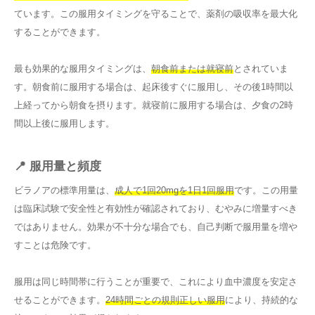
ています。この服用タイミングを守ることで、薬剤の吸収率を最大化
することができます。
最も効果的な服用タイミングは、
朝食前または就寝前
とされていま
す。朝食前に服用する場合は、起床後すぐに服用し、その後1時間以
上経ってから朝食を摂ります。就寝前に服用する場合は、夕食の2時
間以上後に服用します。
📍 服用量と頻度
ビラノアの標準用量は、
成人で1回20mgを1日1回服用
です。この用量
は臨床試験で安全性と有効性が確認されており、むやみに増量すべき
ではありません。効果が不十分な場合でも、自己判断で服用量を増や
すことは危険です。
服用は同じ時間帯に行うことが重要で、これにより血中濃度を安定さ
せることができます。
24時間ごとの規則正しい服用
により、持続的な