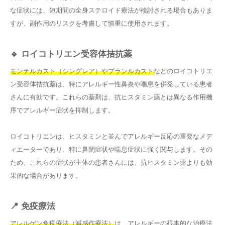
な症状には、短期間の全身ステロイド療法が検討される場合もありま
すが、副作用のリスクを考慮して慎重に使用されます。
🔹 ロイコトリエン受容体拮抗薬
モンテルカスト（シングレア）やプランルカスト
などのロイコトリエ
ン受容体拮抗薬は、特にアレルギー性鼻炎や喘息を併発している患者
さんに有効です。これらの薬剤は、抗ヒスタミン薬とは異なる作用機
序でアレルギー症状を抑制します。
ロイコトリエンは、ヒスタミンと並んでアレルギー反応の重要なメデ
ィエーターであり、特に鼻閉症状や喘息症状に強く関与します。その
ため、これらの症状が主体の患者さんには、抗ヒスタミン薬よりも効
果的な場合があります。
📍 免疫療法
アレルゲン免疫療法（減感作療法）
は、アレルギーの根本的な治療法