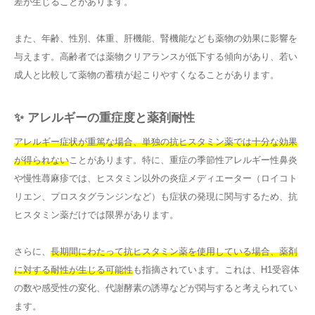
差が生じることがあります。
また、年齢、性別、体重、肝機能、腎機能なども薬物の効果に影響を
与えます。高齢者では薬物クリアランスが低下する傾向があり、若い
成人と比較して薬物の蓄積が起こりやすくなることがあります。
✨ アレルギーの重症度と薬剤耐性
アレルギー症状が重篤な場合、単独の抗ヒスタミン薬では十分な効果
が得られない
ことがあります。特に、重症の季節性アレルギー性鼻炎
や慢性蕁麻疹では、ヒスタミン以外の炎症メディエーター（ロイコト
リエン、プロスタグランジンなど）も症状の発現に関与するため、抗
ヒスタミン薬だけでは限界があります。
さらに、
長期間にわたって抗ヒスタミン薬を使用している場合、薬剤
に対する耐性が生じる可能性
も指摘されています。これは、H1受容体
の数や感受性の変化、代謝酵素の誘導などが関与すると考えられてい
ます。