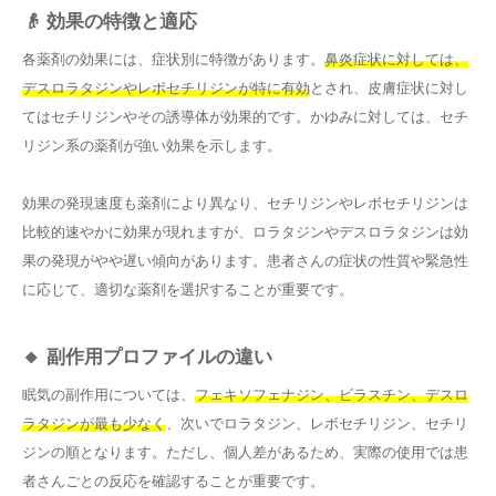
👴 効果の特徴と適応
各薬剤の効果には、症状別に特徴があります。
鼻炎症状に対しては、
デスロラタジンやレボセチリジンが特に有効
とされ、皮膚症状に対し
てはセチリジンやその誘導体が効果的です。かゆみに対しては、セチ
リジン系の薬剤が強い効果を示します。
効果の発現速度も薬剤により異なり、セチリジンやレボセチリジンは
比較的速やかに効果が現れますが、ロラタジンやデスロラタジンは効
果の発現がやや遅い傾向があります。患者さんの症状の性質や緊急性
に応じて、適切な薬剤を選択することが重要です。
🔸 副作用プロファイルの違い
眠気の副作用については、
フェキソフェナジン、ビラスチン、デスロ
ラタジンが最も少なく
、次いでロラタジン、レボセチリジン、セチリ
ジンの順となります。ただし、個人差があるため、実際の使用では患
者さんごとの反応を確認することが重要です。