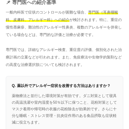
📌 専門医への紹介基準
一般内科医で症状のコントロールが困難な場合、
専門医（耳鼻咽喉
科、皮膚科、アレルギー科）への紹介
が検討されます。特に、重症の
慢性蕁麻疹、難治性のアレルギー性鼻炎、複数のアレルギーを併発し
ている場合などは、専門的な評価と治療が必要です。
専門医では、詳細なアレルギー検査、重症度の評価、個別化された治
療計画の立案などが行われます。また、免疫療法や生物学的製剤など
の高度な治療選択肢についても検討されます。
Q. 薬以外でアレルギー症状を改善する方法はありますか？
薬物療法と並行した環境対策が有効です。ダニ対策として寝具
の高温洗濯や室内湿度を50％以下に保つこと、花粉対策として
マスク着用や帰宅時の衣服の花粉除去が効果的です。さらに十
分な睡眠・ストレス管理・抗炎症作用のある食品摂取も症状軽
減に役立ちます。