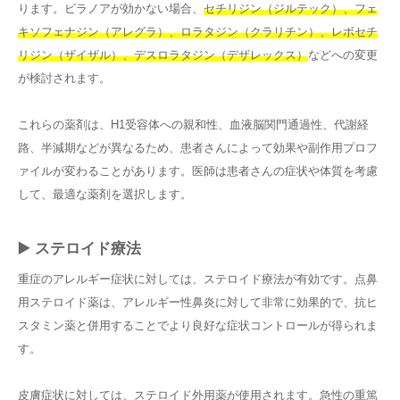
ります。ビラノアが効かない場合、
セチリジン（ジルテック）、フェ
キソフェナジン（アレグラ）、ロラタジン（クラリチン）、レボセチ
リジン（ザイザル）、デスロラタジン（デザレックス）
などへの変更
が検討されます。
これらの薬剤は、H1受容体への親和性、血液脳関門通過性、代謝経
路、半減期などが異なるため、患者さんによって効果や副作用プロフ
ァイルが変わることがあります。医師は患者さんの症状や体質を考慮
して、最適な薬剤を選択します。
▶️ ステロイド療法
重症のアレルギー症状に対しては、ステロイド療法が有効です。点鼻
用ステロイド薬は、アレルギー性鼻炎に対して非常に効果的で、抗ヒ
スタミン薬と併用することでより良好な症状コントロールが得られま
す。
皮膚症状に対しては、ステロイド外用薬が使用されます。急性の重篤