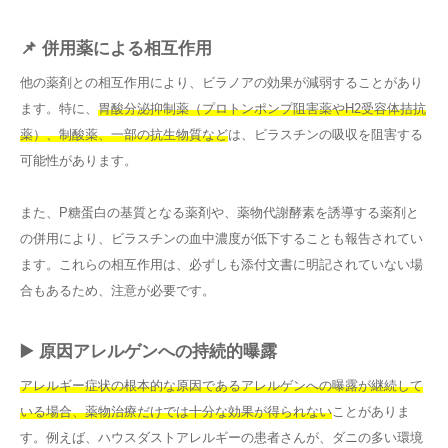
📌 併用薬による相互作用
他の薬剤との相互作用により、ビラノアの効果が減弱することがあり
ます。特に、
胃酸分泌抑制薬（プロトンポンプ阻害薬やH2受容体拮抗
薬）、制酸薬、一部の抗生物質など
は、ビラスチンの吸収を阻害する
可能性があります。
また、P糖蛋白の基質となる薬剤や、薬物代謝酵素を誘導する薬剤と
の併用により、ビラスチンの血中濃度が低下することも報告されてい
ます。これらの相互作用は、必ずしも添付文書に明記されていない場
合もあるため、注意が必要です。
▶️ 原因アレルゲンへの持続的曝露
アレルギー症状の根本的な原因であるアレルゲンへの曝露が継続して
いる場合、薬物治療だけでは十分な効果が得られない
ことがありま
す。例えば、ハウスダストアレルギーの患者さんが、ダニの多い環境