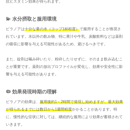
抗ヒスタミン効果が得られます。
💫 水分摂取と服用環境
ビラノアは
十分な量の水（コップ1杯程度）
で服用することが推奨さ
れています。水以外の飲み物、特に果汁や牛乳、炭酸飲料などは薬剤
の吸収に影響を与える可能性があるため、避けるべきです。
また、錠剤は噛み砕いたり、粉砕したりせずに、そのまま飲み込むこ
とが重要です。薬剤の放出プロファイルが変化し、効果や安全性に影
響を与える可能性があります。
🦠 効果発現時期の理解
ビラノアの効果は、
服用後約1～2時間で発現し始めますが、最大効果
が得られるまでには数日から1週間程度
かかることがあります。特
に、慢性的な症状に対しては、継続的な服用により効果が蓄積されて
いきます。