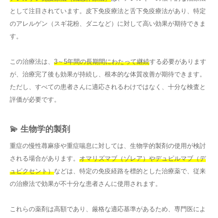
として注目されています。皮下免疫療法と舌下免疫療法があり、特定
のアレルゲン（スギ花粉、ダニなど）に対して高い効果が期待できま
す。
この治療法は、
3～5年間の長期間にわたって継続
する必要があります
が、治療完了後も効果が持続し、根本的な体質改善が期待できます。
ただし、すべての患者さんに適応されるわけではなく、十分な検査と
評価が必要です。
💫 生物学的製剤
重症の慢性蕁麻疹や重症喘息に対しては、生物学的製剤の使用が検討
される場合があります。
オマリズマブ（ゾレア）やデュピルマブ（デ
ュピクセント）
などは、特定の免疫経路を標的とした治療薬で、従来
の治療法で効果が不十分な患者さんに使用されます。
これらの薬剤は高額であり、厳格な適応基準があるため、専門医によ