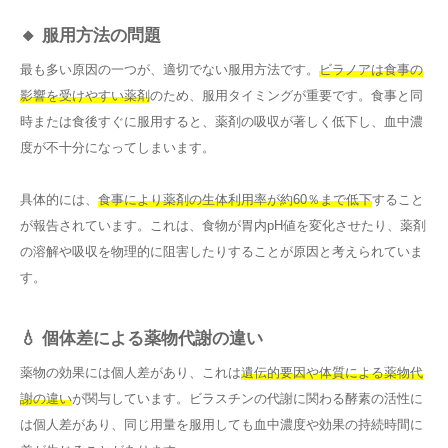
🔸 服用方法の問題
最も多い原因の一つが、適切でない服用方法です。
ビラノアは食事の
影響を受けやすい薬剤
のため、服用タイミングが重要です。食事と同
時または食後すぐに服用すると、薬剤の吸収が著しく低下し、血中濃
度が不十分になってしまいます。
具体的には、
食事により薬剤の生体利用率が約60％まで低下
すること
が報告されています。これは、食物が胃内pH値を変化させたり、薬剤
の溶解や吸収を物理的に阻害したりすることが原因と考えられていま
す。
💧 個体差による薬物代謝の違い
薬物の効果には個人差があり、これは
遺伝的要因や体質による薬物代
謝の違い
が関与しています。ビラスチンの代謝に関わる酵素の活性に
は個人差があり、同じ用量を服用しても血中濃度や効果の持続時間に