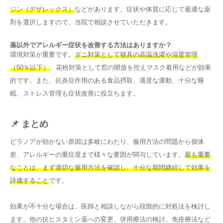
ジン（デザレックス）
などがあります。症状や体質に応じて最適な薬
剤を選択しますので、当院で相談させていただきます。
薬以外でアレルギー症状を改善する方法はありますか？
環境対策が重要です。
ダニ対策として寝具の高温洗濯や湿度管理
（50％以下）
、花粉対策として窓の開放を控えマスク着用などが効果
的です。また、抗炎症作用のある食品摂取、適度な運動、十分な睡
眠、ストレス管理も症状改善に役立ちます。
📌 まとめ
ビラノアが効かない原因は多岐にわたり、服用方法の問題から個体
差、アレルギーの重症度まで様々な要因が関与しています。
最も重要
なことは、まず適切な服用方法を確認し、十分な期間継続して効果を
評価すること
です。
効果が不十分な場合は、医師と相談しながら段階的に対処法を検討し
ます。他の抗ヒスタミン薬への変更、併用療法の検討、免疫療法など