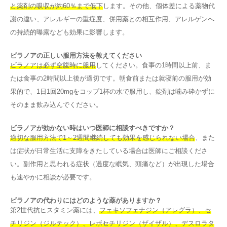
と薬剤の吸収が約60％まで低下
します。その他、個体差による薬物代
謝の違い、アレルギーの重症度、併用薬との相互作用、アレルゲンへ
の持続的曝露なども効果に影響します。
ビラノアの正しい服用方法を教えてください
ビラノアは必ず空腹時に服用
してください。食事の1時間以上前、ま
たは食事の2時間以上後が適切です。朝食前または就寝前の服用が効
果的で、1日1回20mgをコップ1杯の水で服用し、錠剤は噛み砕かずに
そのまま飲み込んでください。
ビラノアが効かない時はいつ医師に相談すべきですか？
適切な服用方法で1～2週間継続しても効果を感じられない場合
、また
は症状が日常生活に支障をきたしている場合は医師にご相談くださ
い。副作用と思われる症状（過度な眠気、頭痛など）が出現した場合
も速やかに相談が必要です。
ビラノアの代わりにはどのような薬がありますか？
第2世代抗ヒスタミン薬には、
フェキソフェナジン（アレグラ）、セ
チリジン（ジルテック）、レボセチリジン（ザイザル）、デスロラタ