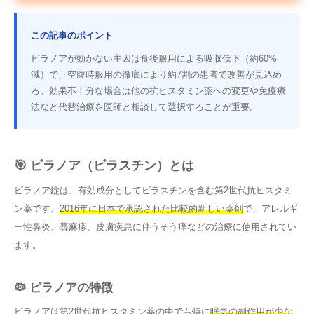
この記事のポイント
ビラノアが効かない主因は食後服用による吸収低下（約60%
減）で、空腹時服用の徹底により約7割の患者で改善が見込め
る。効果不十分な場合は他の抗ヒスタミン薬への変更や免疫療
法など代替治療を医師と相談して選択することが重要。
🎯 ビラノア（ビラスチン）とは
ビラノア錠は、有効成分としてビラスチンを含む第2世代抗ヒスタミ
ン薬です。
2016年に日本で承認された比較的新しい薬剤
で、アレルギ
ー性鼻炎、蕁麻疹、皮膚疾患に伴うそう痒などの治療に使用されてい
ます。
🦠 ビラノアの特徴
ビラノアは第2世代抗ヒスタミン薬の中でも特に
眠気の副作用が少な