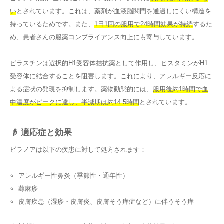
い
とされています。これは、薬剤が血液脳関門を通過しにくい構造を
持っているためです。また、
1日1回の服用で24時間効果が持続
するた
め、患者さんの服薬コンプライアンス向上にも寄与しています。
ビラスチンは選択的H1受容体拮抗薬として作用し、ヒスタミンがH1
受容体に結合することを阻害します。これにより、アレルギー反応に
よる症状の発現を抑制します。薬物動態的には、
服用後約1時間で血
中濃度がピークに達し、半減期は約14.5時間
とされています。
👴 適応症と効果
ビラノアは以下の疾患に対して処方されます：
アレルギー性鼻炎（季節性・通年性）
蕁麻疹
皮膚疾患（湿疹・皮膚炎、皮膚そう痒症など）に伴うそう痒