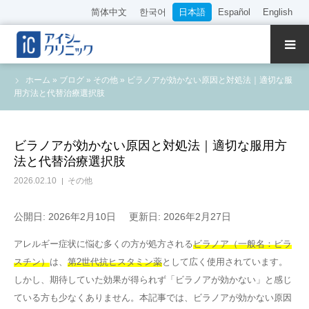
简体中文
한국어
日本語
Español
English
クリニック紹介
ホーム
»
ブログ
»
その他
»
ビラノアが効かない原因と対処法｜適切な服
用方法と代替治療選択肢
診療内容
院長・医師の紹介
ビラノアが効かない原因と対処法｜適切な服用方
法と代替治療選択肢
WEB予約
2026.02.10
その他
料金表
公開日: 2026年2月10日
更新日: 2026年2月27日
アレルギー症状に悩む多くの方が処方される
ビラノア（一般名：ビラ
アクセス
スチン）
は、
第2世代抗ヒスタミン薬
として広く使用されています。
しかし、期待していた効果が得られず「ビラノアが効かない」と感じ
採用情報
ている方も少なくありません。本記事では、ビラノアが効かない原因