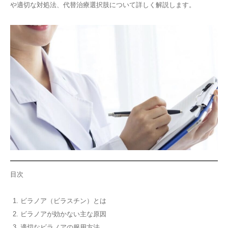
や適切な対処法、代替治療選択肢について詳しく解説します。
その他
言語
简体中文
한국어
日本語
Español
English
目次
ビラノア（ビラスチン）とは
ビラノアが効かない主な原因
適切なビラノアの服用方法