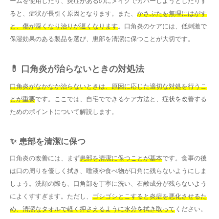
ームを使用したり、炎症があるのにメイクでカバーしようとしたりす
ると、症状が長引く原因となります。また、
かさぶたを無理にはがす
と、傷が深くなり治りが遅くなります
。口角炎のケアには、低刺激で
保湿効果のある製品を選び、患部を清潔に保つことが大切です。
💊 口角炎が治らないときの対処法
口角炎がなかなか治らないときは、原因に応じた適切な対処を行うこ
とが重要
です。ここでは、自宅でできるケア方法と、症状を改善する
ためのポイントについて解説します。
✨ 患部を清潔に保つ
口角炎の改善には、まず
患部を清潔に保つことが基本
です。食事の後
は口の周りを優しく拭き、唾液や食べ物が口角に残らないようにしま
しょう。洗顔の際も、口角部を丁寧に洗い、石鹸成分が残らないよう
によくすすぎます。ただし、
ゴシゴシとこすると炎症を悪化させるた
め、清潔なタオルで軽く押さえるように水分を拭き取って
ください。