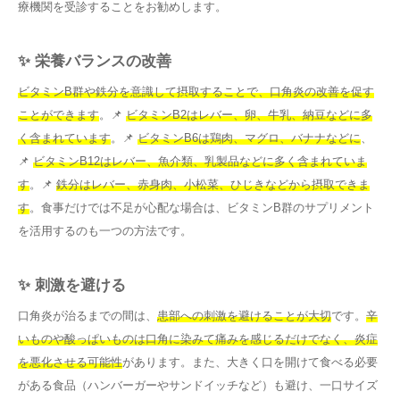
療機関を受診することをお勧めします。
✨ 栄養バランスの改善
ビタミンB群や鉄分を意識して摂取することで、口角炎の改善を促す
ことができます
。📌
ビタミンB2はレバー、卵、牛乳、納豆などに多
く含まれています
。📌
ビタミンB6は鶏肉、マグロ、バナナなどに
、
📌
ビタミンB12はレバー、魚介類、乳製品などに多く含まれていま
す
。📌
鉄分はレバー、赤身肉、小松菜、ひじきなどから摂取できま
す
。食事だけでは不足が心配な場合は、ビタミンB群のサプリメント
を活用するのも一つの方法です。
✨ 刺激を避ける
口角炎が治るまでの間は、
患部への刺激を避けることが大切
です。
辛
いものや酸っぱいものは口角に染みて痛みを感じるだけでなく、炎症
を悪化させる可能性
があります。また、大きく口を開けて食べる必要
がある食品（ハンバーガーやサンドイッチなど）も避け、一口サイズ