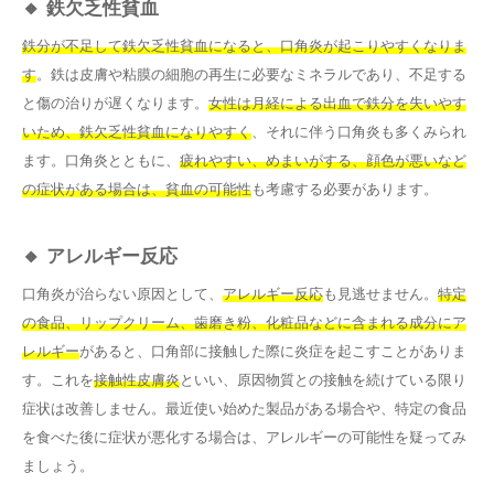
🔸 鉄欠乏性貧血
鉄分が不足して鉄欠乏性貧血になると、口角炎が起こりやすくなりま
す
。鉄は皮膚や粘膜の細胞の再生に必要なミネラルであり、不足する
と傷の治りが遅くなります。
女性は月経による出血で鉄分を失いやす
いため、鉄欠乏性貧血になりやすく
、それに伴う口角炎も多くみられ
ます。口角炎とともに、
疲れやすい、めまいがする、顔色が悪いなど
の症状がある場合は、貧血の可能性
も考慮する必要があります。
🔸 アレルギー反応
口角炎が治らない原因として、
アレルギー反応
も見逃せません。
特定
の食品、リップクリーム、歯磨き粉、化粧品などに含まれる成分にア
レルギー
があると、口角部に接触した際に炎症を起こすことがありま
す。これを
接触性皮膚炎
といい、原因物質との接触を続けている限り
症状は改善しません。最近使い始めた製品がある場合や、特定の食品
を食べた後に症状が悪化する場合は、アレルギーの可能性を疑ってみ
ましょう。