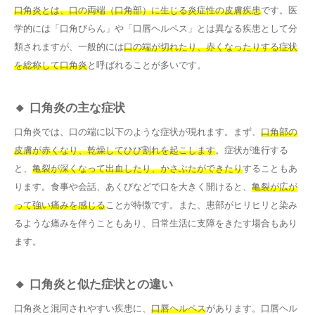
口角炎とは、口の両端（口角部）に生じる炎症性の皮膚疾患
です。医
学的には「口角びらん」や「口唇ヘルペス」とは異なる疾患として分
類されますが、一般的には
口の端が切れたり、赤くなったりする症状
を総称して口角炎
と呼ばれることが多いです。
🔸 口角炎の主な症状
口角炎では、口の端に以下のような症状が現れます。まず、
口角部の
皮膚が赤くなり、乾燥してひび割れを起こします
。症状が進行する
と、
亀裂が深くなって出血したり、かさぶたができたり
することもあ
ります。食事や会話、あくびなどで口を大きく開けると、
亀裂が広が
って強い痛みを感じる
ことが特徴です。また、患部がヒリヒリと染み
るような痛みを伴うこともあり、日常生活に支障をきたす場合もあり
ます。
🔸 口角炎と似た症状との違い
口角炎と混同されやすい疾患に、
口唇ヘルペス
があります。口唇ヘル