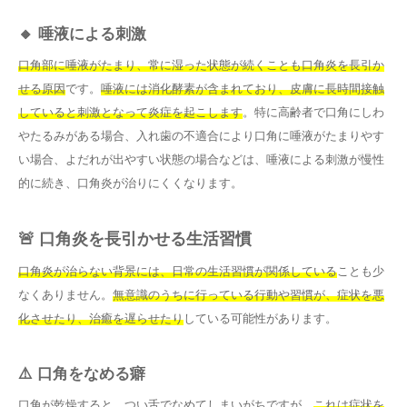
🔸 唾液による刺激
口角部に唾液がたまり、常に湿った状態が続くことも口角炎を長引か
せる原因
です。
唾液には消化酵素が含まれており、皮膚に長時間接触
していると刺激となって炎症を起こします
。特に高齢者で口角にしわ
やたるみがある場合、入れ歯の不適合により口角に唾液がたまりやす
い場合、よだれが出やすい状態の場合などは、唾液による刺激が慢性
的に続き、口角炎が治りにくくなります。
🚨 口角炎を長引かせる生活習慣
口角炎が治らない背景には、日常の生活習慣が関係している
ことも少
なくありません。
無意識のうちに行っている行動や習慣が、症状を悪
化させたり、治癒を遅らせたり
している可能性があります。
⚠️ 口角をなめる癖
口角が乾燥すると、つい舌でなめてしまいがちですが、
これは症状を