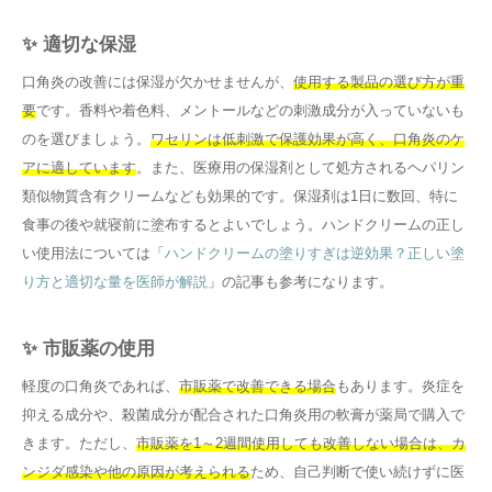
✨ 適切な保湿
口角炎の改善には保湿が欠かせませんが、
使用する製品の選び方が重
要
です。香料や着色料、メントールなどの刺激成分が入っていないも
のを選びましょう。
ワセリンは低刺激で保護効果が高く、口角炎のケ
アに適しています
。また、医療用の保湿剤として処方されるヘパリン
類似物質含有クリームなども効果的です。保湿剤は1日に数回、特に
食事の後や就寝前に塗布するとよいでしょう。ハンドクリームの正し
い使用法については「
ハンドクリームの塗りすぎは逆効果？正しい塗
り方と適切な量を医師が解説
」の記事も参考になります。
✨ 市販薬の使用
軽度の口角炎であれば、
市販薬で改善できる場合
もあります。炎症を
抑える成分や、殺菌成分が配合された口角炎用の軟膏が薬局で購入で
きます。ただし、
市販薬を1～2週間使用しても改善しない場合は、カ
ンジダ感染や他の原因が考えられる
ため、自己判断で使い続けずに医