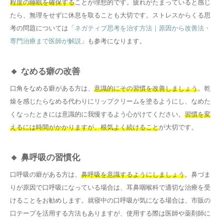
程度の睡眠を確保する
ことが理想的です。疲れがたまっていると感じ
たら、無理をせずに休息を取ることも大切です。ストレスからくる思
考の問題については「
ネガティブ思考を治す方法｜原因から改善法・
専門治療まで医師が解説
」も参考になります。
🔸 なめる癖の改善
口角をなめる癖がある方は、
意識的にその習慣を改善しましょう
。乾
燥を感じたらなめる代わりにリップクリームを塗るようにし、なめた
くなったときには意識的に我慢するよう心がけてください。
習慣を変
えるには時間がかかりますが、根気よく続けること
が大切です。
🔸 鼻呼吸の習慣化
口呼吸の癖がある方は、
鼻呼吸を意識するようにしましょう
。鼻づま
りが原因で口呼吸になっている場合は、耳鼻咽喉科で適切な治療を受
けることをお勧めします。就寝中の口呼吸が気になる場合は、市販の
口テープを活用する方法もありますが、使用する際は医師や薬剤師に