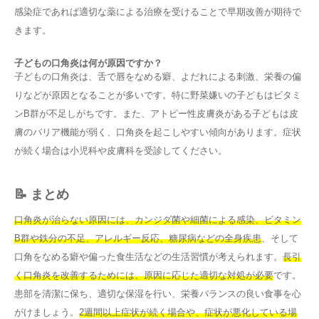
感染症であれば適切な薬による治療を受けることで早期改善が期待で
きます。
子どもの口角炎は何が原因ですか？
子どもの口角炎は、舌で唇をなめる癖、よだれによる刺激、栄養の偏
りなどが原因となることが多いです。特に野菜嫌いの子どもはビタミ
ンB群が不足しがちです。また、アトピー性皮膚炎がある子どもは皮
膚のバリア機能が弱く、口角炎を起こしやすい傾向があります。症状
が続く場合は小児科や皮膚科を受診してください。
📝 まとめ
口角炎が治らない原因には、カンジダ菌や細菌による感染、ビタミン
B群や鉄分の不足、アレルギー反応、糖尿病などの全身疾患
、そして
口角をなめる癖や偏った食生活などの生活習慣が考えられます。
長引
く口角炎を改善するためには、原因に応じた適切な対処が必要
です。
患部を清潔に保ち、適切な保湿を行い、栄養バランスの良い食事を心
がけましょう。
2週間以上症状が続く場合や、症状が悪化している場