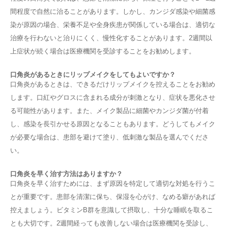
間程度で自然に治ることがあります。しかし、カンジダ感染や細菌感
染が原因の場合、栄養不足や全身疾患が関係している場合は、適切な
治療を行わないと治りにくく、慢性化することがあります。2週間以
上症状が続く場合は医療機関を受診することをお勧めします。
口角炎があるときにリップメイクをしてもよいですか？
口角炎があるときは、できるだけリップメイクを控えることをお勧め
します。口紅やグロスに含まれる成分が刺激となり、症状を悪化させ
る可能性があります。また、メイク製品に細菌やカンジダ菌が付着
し、感染を長引かせる原因となることもあります。どうしてもメイク
が必要な場合は、患部を避けて塗り、低刺激な製品を選んでくださ
い。
口角炎を早く治す方法はありますか？
口角炎を早く治すためには、まず原因を特定して適切な対処を行うこ
とが重要です。患部を清潔に保ち、保湿を心がけ、なめる癖があれば
控えましょう。ビタミンB群を意識して摂取し、十分な睡眠を取るこ
とも大切です。2週間経っても改善しない場合は医療機関を受診し、