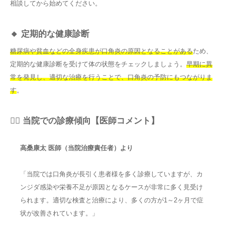
相談してから始めてください。
🔸 定期的な健康診断
糖尿病や貧血などの全身疾患が口角炎の原因となることがある
ため、
定期的な健康診断を受けて体の状態をチェックしましょう。
早期に異
常を発見し、適切な治療を行うことで、口角炎の予防にもつながりま
す
。
👨‍⚕️ 当院での診療傾向【医師コメント】
高桑康太 医師（当院治療責任者）より
「当院では口角炎が長引く患者様を多く診療していますが、カ
ンジダ感染や栄養不足が原因となるケースが非常に多く見受け
られます。適切な検査と治療により、多くの方が1～2ヶ月で症
状が改善されています。」