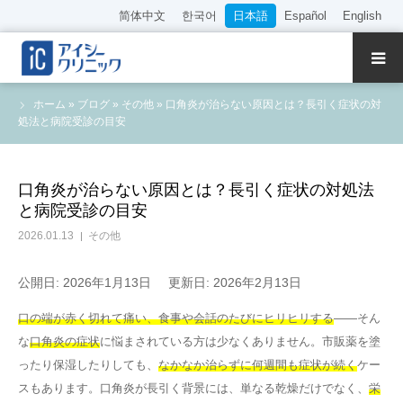
简体中文
한국어
日本語
Español
English
クリニック紹介
ホーム
»
ブログ
»
その他
»
口角炎が治らない原因とは？長引く症状の対
処法と病院受診の目安
診療内容
院長・医師の紹介
口角炎が治らない原因とは？長引く症状の対処法
と病院受診の目安
WEB予約
2026.01.13
その他
料金表
公開日: 2026年1月13日
更新日: 2026年2月13日
口の端が赤く切れて痛い、食事や会話のたびにヒリヒリする
——そん
アクセス
な
口角炎の症状
に悩まされている方は少なくありません。市販薬を塗
ったり保湿したりしても、
なかなか治らずに何週間も症状が続く
ケー
採用情報
スもあります。口角炎が長引く背景には、単なる乾燥だけでなく、
栄