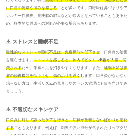
に口角の乾燥や痛みを感じる
ことが多いです。口呼吸は鼻づまりやア
レルギー性鼻炎、扁桃腺の肥大などが原因となっていることもあるた
め、根本的な原因への対処が必要な場合もあります。
⚠️ ストレスと睡眠不足
慢性的なストレスや睡眠不足は、免疫機能を低下させ
、口角炎の治癒
を遅らせます。
ストレスを感じると、体内でビタミンB群が大量に消
費される
ため、栄養不足を招きやすくなります。また、
睡眠不足は皮
膚の修復機能を低下させ、傷の治りを遅く
します。口角炎がなかなか
治らない方は、生活リズムの見直しやストレス管理にも目を向けてみ
ましょう。
⚠️ 不適切なスキンケア
口角炎に対して誤ったケアを行うと、症状が改善しないばかりか悪化
する
こともあります。例えば、刺激の強い成分が含まれたリップクリ