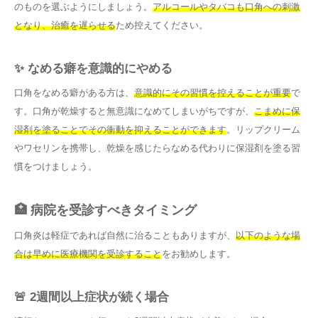
のものを選ぶようにしましょう。
アルコールやタバコも口角への刺激
となり、治癒を遅らせる
ため控えてください。
✨ なめる癖を意識的にやめる
口角をなめる癖がある方は、
意識的にその習慣を控えることが重要
で
す。口角が乾燥すると無意識になめてしまいがちですが、
こまめに保
湿剤を塗ることでその衝動を抑えることができます
。リップクリーム
やワセリンを携帯し、乾燥を感じたらなめる代わりに保湿剤を塗る習
慣をつけましょう。
🏥 病院を受診すべきタイミング
口角炎は軽症であれば自然に治ることもありますが、
以下のような場
合は早めに医療機関を受診すること
をお勧めします。
🚨 2週間以上症状が続く場合