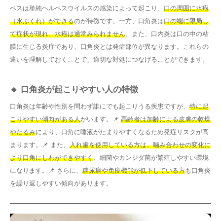
ペスは単純ヘルペスウイルスの感染によって起こり、
口の周囲に水疱
（水ぶくれ）ができる
のが特徴です。一方、口角炎は
口の端に限局し
て症状が現れ、水疱は通常みられません
。また、口内炎は口の中の粘
膜に生じる炎症であり、口角炎とは発症部位が異なります。これらの
違いを理解しておくことで、適切な対処につなげることができます。
🔸 口角炎が起こりやすい人の特徴
口角炎は年齢や性別を問わず誰にでも起こりうる疾患ですが、
特に起
こりやすい傾向がある人
がいます。📌
高齢者は加齢による皮膚の乾燥
やたるみ
により、口角に唾液がたまりやすくなるため発症リスクが高
まります。📌 また、
入れ歯を使用している方は、噛み合わせの変化に
より口角にしわができやすく
、細菌やカンジダ菌が繁殖しやすい環境
になります。📌 さらに、
糖尿病や免疫機能が低下している方
も口角炎
を繰り返しやすい傾向があります。