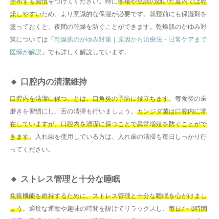
塗布する習慣
をつけてください。特に
冬場や空調の効いた室内では乾
燥しやすい
ため、より意識的な保湿が必要です。就寝前にも保湿剤を
塗っておくと、夜間の乾燥を防ぐことができます。乾燥肌のかゆみ対
策については「
乾燥肌のかゆみ対策｜原因から治療法・日常ケアまで
医師が解説
」でも詳しく解説しています。
🔸 口腔内の清潔維持
口腔内を清潔に保つことは、口角炎の予防に役立ちます
。毎食後の歯
磨きを習慣にし、舌の清掃も行いましょう。
カンジダ菌は口腔内に常
在していますが、口腔内を清潔に保つことで異常増殖を防ぐことがで
きます
。入れ歯を使用している方は、入れ歯の清掃も毎日しっかり行
ってください。
🔸 ストレス管理と十分な睡眠
免疫機能を維持するために、ストレス管理と十分な睡眠を心がけまし
ょう
。適度な運動や趣味の時間を設けてリラックスし、
毎日7～8時間