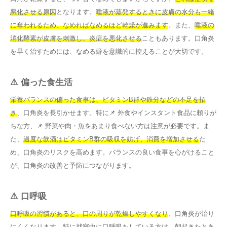
悪化させる原因
となります。
唾液が蒸発するときに皮膚の水分も一緒
に奪われるため、なめればなめるほど乾燥が進みます
。また、
唾液の
消化酵素が皮膚を刺激し、炎症を悪化させる
こともあります。口角炎
を早く治すためには、なめる癖を意識的に控えることが大切です。
⚠️ 偏った食生活
栄養バランスの偏った食事は、ビタミンB群や鉄分などの不足を招
き
、口角炎を長引かせます。特に📌 外食やインスタント食品に頼りが
ちな方、📌 野菜や肉・魚をあまり食べない方は注意が必要です。ま
た、
過度な飲酒はビタミンB群の吸収を妨げ、消費を増加させる
た
め、口角炎のリスクを高めます。バランスの良い食事を心がけること
が、口角炎の改善と予防につながります。
⚠️ 口呼吸
口呼吸の習慣があると、口の周りが乾燥しやすくなり
、口角炎が治り
にくくなります。特に
就寝中に口呼吸をしている方は、朝起きたとき