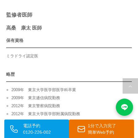
監修者医師
高桑 康太 医師
保有資格
ミラドライ認定医
略歴
2009年 東京大学医学部医学科卒業
2009年 東京逓信病院勤務
2012年 東京警察病院勤務
2012年 東京大学医学部附属病院勤務
2019年 当院治療責任者就任
電話予約
1分で入力完了
皮膚腫瘍・皮膚外科領域で15年以上の臨床経験と30,000件超の手術
0120-226-002
簡単Web予約
実績を持ち、医学的根拠に基づき監修を担当