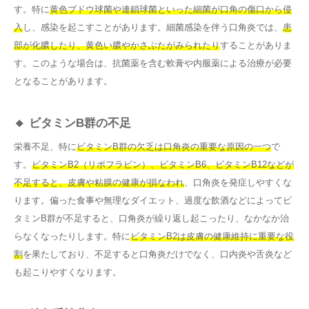
す。特に
黄色ブドウ球菌や連鎖球菌といった細菌が口角の傷口から侵
入
し、感染を起こすことがあります。細菌感染を伴う口角炎では、
患
部が化膿したり、黄色い膿やかさぶたがみられたり
することがありま
す。このような場合は、抗菌薬を含む軟膏や内服薬による治療が必要
となることがあります。
🔸 ビタミンB群の不足
栄養不足、特に
ビタミンB群の欠乏は口角炎の重要な原因の一つ
で
す。
ビタミンB2（リボフラビン）、ビタミンB6、ビタミンB12などが
不足すると、皮膚や粘膜の健康が損なわれ
、口角炎を発症しやすくな
ります。偏った食事や無理なダイエット、過度な飲酒などによってビ
タミンB群が不足すると、口角炎が繰り返し起こったり、なかなか治
らなくなったりします。特に
ビタミンB2は皮膚の健康維持に重要な役
割
を果たしており、不足すると口角炎だけでなく、口内炎や舌炎など
も起こりやすくなります。