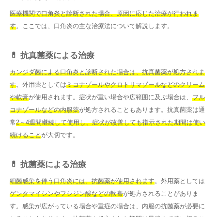
医療機関で口角炎と診断された場合、原因に応じた治療が行われま
す
。ここでは、口角炎の主な治療法について解説します。
💊 抗真菌薬による治療
カンジダ菌による口角炎と診断された場合は、抗真菌薬が処方されま
す
。外用薬としては
ミコナゾールやクロトリマゾールなどのクリーム
や軟膏
が使用されます。症状が重い場合や広範囲に及ぶ場合は、
フル
コナゾールなどの内服薬
が処方されることもあります。抗真菌薬は通
常
2～4週間継続して使用し、症状が改善しても指示された期間は使い
続けること
が大切です。
💊 抗菌薬による治療
細菌感染を伴う口角炎には、抗菌薬が使用されます
。外用薬としては
ゲンタマイシンやフシジン酸などの軟膏
が処方されることがありま
す。感染が広がっている場合や重症の場合は、内服の抗菌薬が必要に