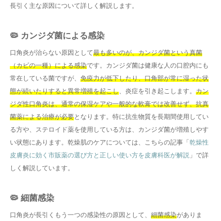
長引く主な原因について詳しく解説します。
🦠 カンジダ菌による感染
口角炎が治らない原因として
最も多いのが、カンジダ菌という真菌
（カビの一種）による感染
です。カンジダ菌は健康な人の口腔内にも
常在している菌ですが、
免疫力が低下したり、口角部が常に湿った状
態が続いたりすると異常増殖を起こし
、炎症を引き起こします。
カン
ジダ性口角炎は、通常の保湿ケアや一般的な軟膏では改善せず、抗真
菌薬による治療が必要
となります。特に抗生物質を長期間使用してい
る方や、ステロイド薬を使用している方は、カンジダ菌が増殖しやす
い状態にあります。乾燥肌のケアについては、こちらの記事「
乾燥性
皮膚炎に効く市販薬の選び方と正しい使い方を皮膚科医が解説
」で詳
しく解説しています。
🦠 細菌感染
口角炎が長引くもう一つの感染性の原因として、
細菌感染
がありま