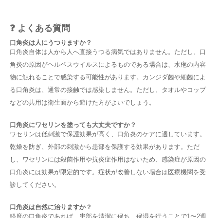
❓ よくある質問
口角炎は人にうつりますか？
口角炎自体は人から人へ直接うつる病気ではありません。ただし、口
角炎の原因がヘルペスウイルスによるものである場合は、水疱の内容
物に触れることで感染する可能性があります。カンジダ菌や細菌によ
る口角炎は、通常の接触では感染しません。ただし、タオルやコップ
などの共用は衛生面から避けた方がよいでしょう。
口角炎にワセリンを塗っても大丈夫ですか？
ワセリンは低刺激で保護効果が高く、口角炎のケアに適しています。
乾燥を防ぎ、外部の刺激から患部を保護する効果があります。ただ
し、ワセリンには殺菌作用や抗炎症作用はないため、感染症が原因の
口角炎には効果が限定的です。症状が改善しない場合は医療機関を受
診してください。
口角炎は自然に治りますか？
軽度の口角炎であれば、患部を清潔に保ち、保湿を行うことで1〜2週