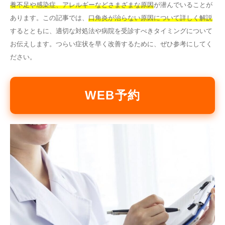
養不足や感染症、アレルギーなどさまざまな原因
が潜んでいることが
その他
あります。この記事では、
口角炎が治らない原因について詳しく解説
するとともに、適切な対処法や病院を受診すべきタイミングについて
お伝えします。つらい症状を早く改善するために、ぜひ参考にしてく
言語
ださい。
简体中文
한국어
日本語
Español
English
WEB予約