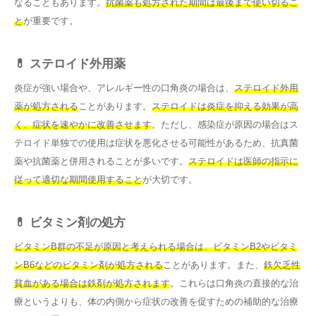
なることもあります。
抗菌薬も処方された期間は最後まで使い切るこ
と
が重要です。
💊 ステロイド外用薬
炎症が強い場合や、アレルギー性の口角炎の場合は、
ステロイド外用
薬が処方される
ことがあります。
ステロイドは炎症を抑える効果が高
く、症状を速やかに改善させます
。ただし、感染症が原因の場合はス
テロイド単独での使用は症状を悪化させる可能性があるため、抗真菌
薬や抗菌薬と併用されることが多いです。
ステロイドは医師の指示に
従って適切な期間使用すること
が大切です。
💊 ビタミン剤の処方
ビタミンB群の不足が原因と考えられる場合は、ビタミンB2やビタミ
ンB6などのビタミン剤が処方される
ことがあります。また、
鉄欠乏性
貧血がある場合は鉄剤が処方されます
。これらは口角炎の直接的な治
療というよりも、体の内側から症状の改善を促すための補助的な治療