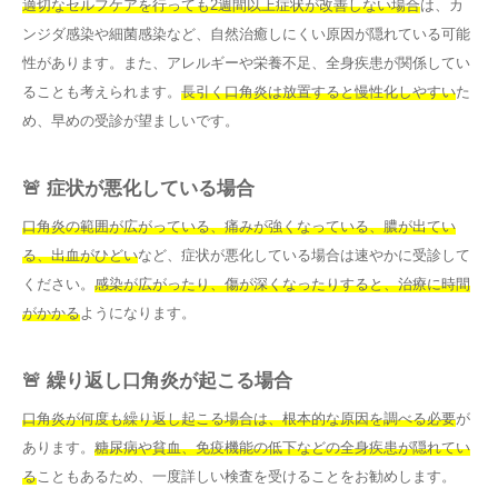
適切なセルフケアを行っても2週間以上症状が改善しない場合
は、カ
ンジダ感染や細菌感染など、自然治癒しにくい原因が隠れている可能
性があります。また、アレルギーや栄養不足、全身疾患が関係してい
ることも考えられます。
長引く口角炎は放置すると慢性化しやすい
た
め、早めの受診が望ましいです。
🚨 症状が悪化している場合
口角炎の範囲が広がっている、痛みが強くなっている、膿が出てい
る、出血がひどい
など、症状が悪化している場合は速やかに受診して
ください。
感染が広がったり、傷が深くなったりすると、治療に時間
がかかる
ようになります。
🚨 繰り返し口角炎が起こる場合
口角炎が何度も繰り返し起こる場合は、根本的な原因を調べる必要
が
あります。
糖尿病や貧血、免疫機能の低下などの全身疾患が隠れてい
る
こともあるため、一度詳しい検査を受けることをお勧めします。