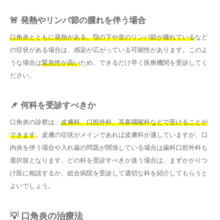
🚨 発熱やリンパ節の腫れを伴う場合
口角炎とともに発熱がある、顎の下や首のリンパ節が腫れている
など
の症状がある場合は、感染が広がっている可能性があります。このよ
うな場合は
緊急性が高い
ため、できるだけ早く医療機関を受診してく
ださい。
📌 何科を受診すべきか
口角炎の診察は、
皮膚科、口腔外科、耳鼻咽喉科などで受けることが
できます
。皮膚の症状がメインであれば皮膚科が適していますが、口
内炎を伴う場合や入れ歯の問題が関係している場合は歯科口腔外科も
選択肢となります。どの科を受診すべきか迷う場合は、まずかかりつ
け医に相談するか、総合病院を受診して適切な科を紹介してもらうと
よいでしょう。
💡 口角炎の治療法