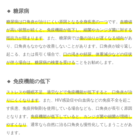
🔸 糖尿病
糖尿病は口角炎が治りにくい原因となる全身疾患の一つ
です。
血糖値
が高い状態が続くと、免疫機能が低下し、細菌やカンジダ菌に対する
抵抗力が弱まります
。また、糖尿病では
傷の治りが遅くなる傾向
があ
り、口角炎もなかなか改善しないことがあります。口角炎が繰り返し
起こる、または長引く場合で、
口の渇きや頻尿、体重減少などの症状
が伴う場合は、糖尿病の検査を受ける
ことをお勧めします。
🔸 免疫機能の低下
ストレスや睡眠不足、過労などで免疫機能が低下すると、口角炎が治
りにくくなります
。また、HIV感染症や白血病などの免疫不全を起こ
す疾患、免疫抑制剤を使用している場合なども、口角炎が長引く原因
となります。
免疫機能が低下していると、カンジダ菌や細菌が増殖し
やすくなり
、通常なら自然に治る口角炎も慢性化してしまうことがあ
ります。