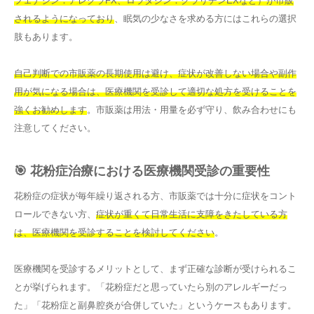
フェナジン：アレグラFX、ロラタジン：クラリチンEXなど）が市販
されるようになっており
、眠気の少なさを求める方にはこれらの選択
肢もあります。
自己判断での市販薬の長期使用は避け、症状が改善しない場合や副作
用が気になる場合は、医療機関を受診して適切な処方を受けることを
強くお勧めします
。市販薬は用法・用量を必ず守り、飲み合わせにも
注意してください。
🎯 花粉症治療における医療機関受診の重要性
花粉症の症状が毎年繰り返される方、市販薬では十分に症状をコント
ロールできない方、
症状が重くて日常生活に支障をきたしている方
は、医療機関を受診することを検討してください
。
医療機関を受診するメリットとして、まず正確な診断が受けられるこ
とが挙げられます。「花粉症だと思っていたら別のアレルギーだっ
た」「花粉症と副鼻腔炎が合併していた」というケースもあります。