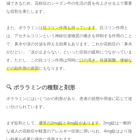
減できるため、花粉症のシーズン中の生活の質を向上させる上で重要
な役割を果たします。
また、ポララミンは
抗コリン作用も持っています
。抗コリン作用と
は、アセチルコリンという神経伝達物質の働きを抑制する作用のこと
で、鼻水や涙の分泌を抑える効果もあります。これが花粉症の「鼻水
がひどい」「涙が止まらない」といった症状の緩和につながっていま
す。ただし、この抗コリン作用は同時に
口の渇き、排尿困難、便秘な
どの副作用の原因
にもなります。
🔍 ポララミンの種類と剤形
ポララミンにはいくつかの剤形があり、患者の状態や用途に応じて使
い分けられています。
まず錠剤として、
通常の2mg錠と4mg錠があります
。2mg錠は一般的
な成人の花粉症や軽度のアレルギー症状に用いられ、4mg錠はより強
い効果が必要な場合に使用されます。