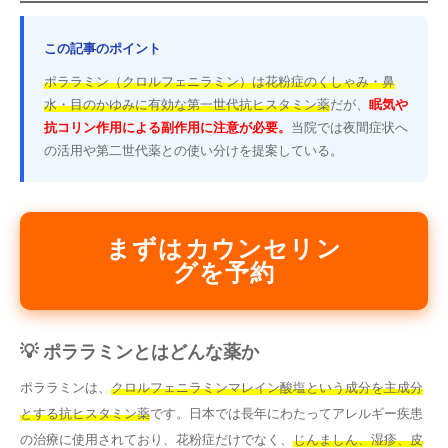
この記事のポイント
ポララミン（クロルフェニラミン）は花粉症のくしゃみ・鼻
水・目のかゆみに有効な第一世代抗ヒスタミン薬
だが、
眠気や
抗コリン作用による副作用に注意が必要。
当院では夜間症状へ
の活用や第二世代薬との使い分けを提案している。
まずはカウンセリン
グを予約
💡 ポララミンとはどんな薬か
ポララミンは、
クロルフェニラミンマレイン酸塩という成分を主成分
とする抗ヒスタミン薬
です。日本では長年にわたってアレルギー疾患
の治療に使用されており、花粉症だけでなく、
じんましん、湿疹、皮