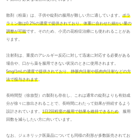
散剤（粉薬）は、子供や錠剤の服用が難しい方に適しています。
ポラ
ラミン散は0.2%の濃度で提供されており、体重に合わせた細かい量の
調整が可能
です。そのため、小児の花粉症治療にも使われることがあ
ります。
注射剤は、重度のアレルギー反応に対して迅速に対応する必要がある
場合や、口から薬を服用できない状況のときに使用されます。
5mg/1mLの濃度で提供されており、静脈内注射や筋肉内注射などの方
法で投与されます
。
長時間型（徐放型）の製剤も存在し、これは通常の錠剤よりも有効成
分が徐々に放出されることで、長時間にわたって効果が持続するよう
設計されています。
1日2回程度の服用で効果を維持できるため
、服用
回数を減らしたい方に向いています。
なお、ジェネリック医薬品についても同様の剤形が多数販売されてお