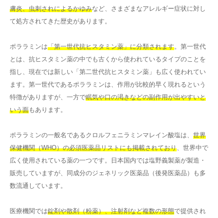
膚炎、虫刺されによるかゆみ
など、さまざまなアレルギー症状に対し
て処方されてきた歴史があります。
ポララミンは
「第一世代抗ヒスタミン薬」に分類されます
。第一世代
とは、抗ヒスタミン薬の中でも古くから使われているタイプのことを
指し、現在では新しい「第二世代抗ヒスタミン薬」も広く使われてい
ます。第一世代であるポララミンは、作用が比較的早く現れるという
特徴がありますが、一方で
眠気や口の渇きなどの副作用が出やすいと
いう面
もあります。
ポララミンの一般名であるクロルフェニラミンマレイン酸塩は、
世界
保健機関（WHO）の必須医薬品リストにも掲載されており
、世界中で
広く使用されている薬の一つです。日本国内では塩野義製薬が製造・
販売していますが、同成分のジェネリック医薬品（後発医薬品）も多
数流通しています。
医療機関では
錠剤や散剤（粉薬）、注射剤など複数の形態
で提供され