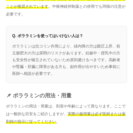
ことが推奨されています
。中枢神経抑制薬との併用でも同様の注意が
必要です。
Q. ポララミンを使ってはいけない人は？
ポララミンは抗コリン作用により、緑内障の方は眼圧上昇、前
立腺肥大の方は尿閉のリスクがあります。妊娠中・授乳中の方
も安全性が確立されていないため原則避けるべきです。高齢者
や腎臓・肝臓に障害がある方も、副作用が出やすいため事前に
医師へ相談が必要です。
📌 ポララミンの用法・用量
ポララミンの用法・用量は、剤形や年齢によって異なります。ここで
は一般的な目安をご紹介しますが、
実際の服用量は必ず医師または薬
剤師の指示に従ってください
。