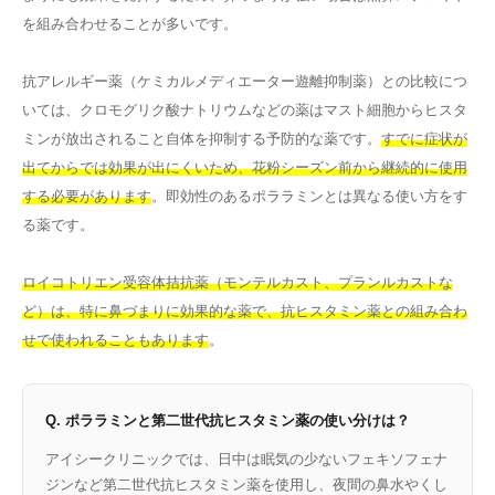
を組み合わせることが多いです。
抗アレルギー薬（ケミカルメディエーター遊離抑制薬）との比較につ
いては、クロモグリク酸ナトリウムなどの薬はマスト細胞からヒスタ
ミンが放出されること自体を抑制する予防的な薬です。
すでに症状が
出てからでは効果が出にくいため、花粉シーズン前から継続的に使用
する必要があります
。即効性のあるポララミンとは異なる使い方をす
る薬です。
ロイコトリエン受容体拮抗薬（モンテルカスト、プランルカストな
ど）は、特に鼻づまりに効果的な薬で、抗ヒスタミン薬との組み合わ
せで使われることもあります
。
Q. ポララミンと第二世代抗ヒスタミン薬の使い分けは？
アイシークリニックでは、日中は眠気の少ないフェキソフェナ
ジンなど第二世代抗ヒスタミン薬を使用し、夜間の鼻水やくし