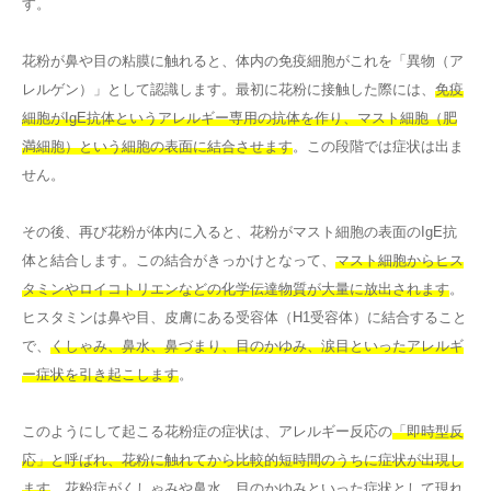
す。
花粉が鼻や目の粘膜に触れると、体内の免疫細胞がこれを「異物（ア
レルゲン）」として認識します。最初に花粉に接触した際には、
免疫
細胞がIgE抗体というアレルギー専用の抗体を作り、マスト細胞（肥
満細胞）という細胞の表面に結合させます
。この段階では症状は出ま
せん。
その後、再び花粉が体内に入ると、花粉がマスト細胞の表面のIgE抗
体と結合します。この結合がきっかけとなって、
マスト細胞からヒス
タミンやロイコトリエンなどの化学伝達物質が大量に放出されます
。
ヒスタミンは鼻や目、皮膚にある受容体（H1受容体）に結合すること
で、
くしゃみ、鼻水、鼻づまり、目のかゆみ、涙目といったアレルギ
ー症状を引き起こします
。
このようにして起こる花粉症の症状は、アレルギー反応の
「即時型反
応」と呼ばれ、花粉に触れてから比較的短時間のうちに症状が出現し
ます
。花粉症がくしゃみや鼻水、目のかゆみといった症状として現れ