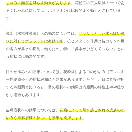
しゃみの頻度を減らす効果があります
。花粉症の三大症状の一つであ
るくしゃみに対しては、ポララミンは比較的よく効くとされていま
す。
鼻水（水様性鼻漏）への効果については、
サラサラとした水っぽい鼻
水に対してポララミンは有効です
。抗ヒスタミン作用と抗コリン作用
の両方が鼻水の抑制に働くため、特に「鼻水がひどくてつらい」とい
う症状には効果的です。
目のかゆみへの効果については、花粉症による目のかゆみ（アレルギ
ー性結膜炎）の症状緩和にも効果があります。ただし、目に直接作用
する点眼薬と比べると、目の症状への効果は内服薬の特性上やや緩や
かな場合もあります。
皮膚症状への効果については、
花粉によって引き起こされる皮膚のか
ゆみや蕁麻疹様の反応にも効果を発揮します
。