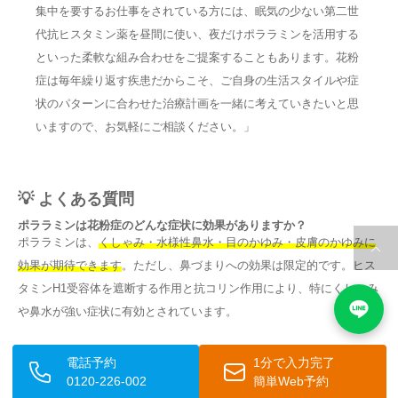
集中を要するお仕事をされている方には、眠気の少ない第二世
代抗ヒスタミン薬を昼間に使い、夜だけポララミンを活用する
といった柔軟な組み合わせをご提案することもあります。花粉
症は毎年繰り返す疾患だからこそ、ご自身の生活スタイルや症
状のパターンに合わせた治療計画を一緒に考えていきたいと思
いますので、お気軽にご相談ください。」
💡 よくある質問
ポララミンは花粉症のどんな症状に効果がありますか？
ポララミンは、
くしゃみ・水様性鼻水・目のかゆみ・皮膚のかゆみに
効果が期待できます
。ただし、鼻づまりへの効果は限定的です。ヒス
タミンH1受容体を遮断する作用と抗コリン作用により、特にくしゃみ
や鼻水が強い症状に有効とされています。
ポララミンを飲むと必ず眠くなりますか？
電話予約
1分で入力完了
個人差はありますが、ポララミンは第一世代抗ヒスタミン薬のため、
0120-226-002
簡単Web予約
脳内に作用して眠気が生じやすい傾向があります。
日中の運転や集中