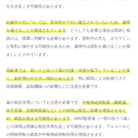
を引き起こす可能性があります。
妊娠中の方については、安全性が十分に確立されていないため、服用
を避けることが推奨されています
。どうしても必要な場合は医師と相
談の上、慎重に判断する必要があります。授乳中の方も、ポララミン
が母乳に移行する可能性があるため、服用中は授乳を避けることが望
ましいとされています。
高齢者では、若い人と比べて薬の代謝・排泄が低下していることが多
く、副作用が出やすい傾向があります
。特に眠気による転倒リスク、
排尿困難、認知機能への影響などに注意が必要です。
薬の相互作用についても注意が必要です。
中枢神経抑制薬（睡眠薬、
抗不安薬、抗精神病薬など）との併用は相互に効果を増強させるた
め、眠気が強まる可能性があります
。MAO阻害薬（一部の抗うつ薬）
との併用は危険な相互作用を起こす可能性があります。アルコールと
の同時摂取も眠気や中枢神経抑制作用を増強させます。