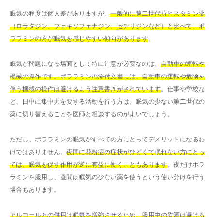
眠気の程度は個人差がありますが、
一般的に第二世代抗ヒスタミン薬
（ロラタジン、フェキソフェナジン、セチリジンなど）と比べて、ポ
ララミンの方が眠気を感じやすい傾向があります
。
眠気が問題になる場面として特に注意が必要なのは、
自動車の運転や
機械の操作です。ポララミンの添付文書には、自動車の運転や危険を
伴う機械の操作は避けるよう注意書きがされています
。仕事や学校な
ど、日中に集中力を要する活動を行う方は、眠気の少ない第二世代の
薬に切り替えることを医師と相談するのがよいでしょう。
ただし、ポララミンの眠気がすべての方にとってデメリットになるわ
けではありません。
夜間に花粉症の症状がひどくて眠れない方にとっ
ては、眠気を促す作用が逆に有益に働くこともあります
。夜だけポラ
ラミンを服用し、昼間は眠気の少ない薬を使うという使い分けを行う
場合もあります。
アルコールとの併用は眠気を増強させるため、服用中の飲酒は避ける