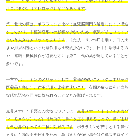
チン）、セチリジン（ジルテック）、エピナスチン（アレジオン）、
オロパタジン（アレロック）などがあります
。
第二世代の薬は、ポララミンと比べて血液脳関門を通過しにくい構造
をしており、中枢神経系への影響が少ないため、眠気が起こりにくい
という大きなメリットがあります
。また抗コリン作用も弱く、口の渇
きや排尿困難といった副作用も比較的少ないです。日中に活動する方
や、運転・機械操作が必要な方には第二世代の薬が適していることが
多いです。
一方で
ポララミンのメリットとして、薬価が安いこと（ジェネリック
医薬品も多い）、作用発現が比較的速いこと
、夜間の症状緩和と自然
な眠気誘発を同時に得られることなどが挙げられます。
点鼻ステロイド薬との比較については、
点鼻ステロイド（フルチカゾ
ン、モメタゾンなど）は局所的に鼻の炎症を抑えることで、鼻づまり
を含む鼻のすべての症状に効果的です
。ポララミンが苦手とする鼻づ
まりにも効果を発揮するため、鼻づまりが強い場合は点鼻ステロイド