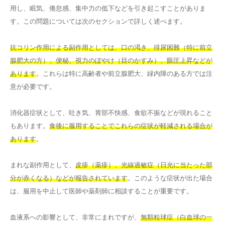
用し、眠気、倦怠感、集中力の低下などを引き起こすことがありま
す。この問題については次のセクションで詳しく述べます。
抗コリン作用による副作用としては、口の渇き、排尿困難（特に前立
腺肥大の方）、便秘、視力のぼやけ（目のかすみ）、眼圧上昇などが
あります
。これらは特に高齢者や前立腺肥大、緑内障のある方では注
意が必要です。
消化器症状として、吐き気、胃部不快感、食欲不振などが現れること
もあります。
食後に服用することでこれらの症状が軽減される場合が
あります
。
まれな副作用として、
皮疹（薬疹）、光線過敏症（日光に当たった部
分が赤くなる）などが報告されています
。このような症状が出た場合
は、服用を中止して医師や薬剤師に相談することが重要です。
血液系への影響として、非常にまれですが、
無顆粒球症（白血球の一