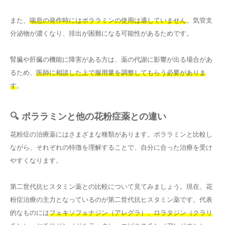
また、
喘息の発作時にはポララミンの使用は適していません
。気管支
分泌物が濃くなり、排出が困難になる可能性があるためです。
腎臓や肝臓の機能に障害がある方は、薬の代謝に影響が出る場合があ
るため、
医師に相談した上で服用量を調整してもらう必要がありま
す
。
🔍 ポララミンと他の花粉症薬との違い
花粉症の治療薬にはさまざまな種類があります。ポララミンと比較し
ながら、それぞれの特徴を理解することで、自分に合った治療を受け
やすくなります。
第二世代抗ヒスタミン薬との比較について見てみましょう。現在、花
粉症治療の主力となっているのが第二世代抗ヒスタミン薬です。代表
的なものには
フェキソフェナジン（アレグラ）、ロラタジン（クラリ