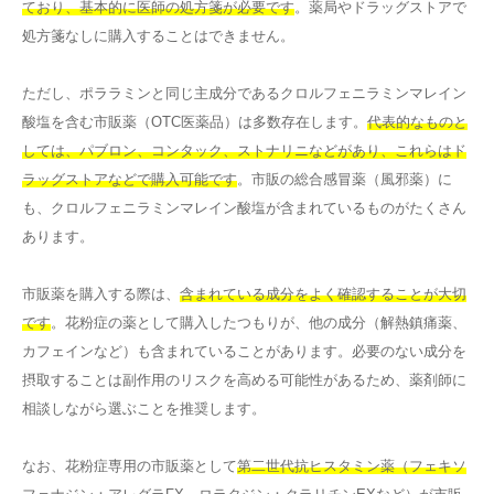
ており、基本的に医師の処方箋が必要です
。薬局やドラッグストアで
処方箋なしに購入することはできません。
ただし、ポララミンと同じ主成分であるクロルフェニラミンマレイン
酸塩を含む市販薬（OTC医薬品）は多数存在します。
代表的なものと
しては、パブロン、コンタック、ストナリニなどがあり、これらはド
ラッグストアなどで購入可能です
。市販の総合感冒薬（風邪薬）に
も、クロルフェニラミンマレイン酸塩が含まれているものがたくさん
あります。
市販薬を購入する際は、
含まれている成分をよく確認することが大切
です
。花粉症の薬として購入したつもりが、他の成分（解熱鎮痛薬、
カフェインなど）も含まれていることがあります。必要のない成分を
摂取することは副作用のリスクを高める可能性があるため、薬剤師に
相談しながら選ぶことを推奨します。
なお、花粉症専用の市販薬として
第二世代抗ヒスタミン薬（フェキソ