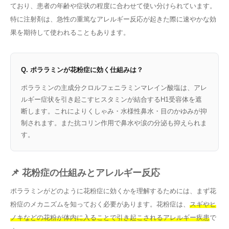
ており、患者の年齢や症状の程度に合わせて使い分けられています。
特に注射剤は、急性の重篤なアレルギー反応が起きた際に速やかな効
果を期待して使われることもあります。
Q. ポララミンが花粉症に効く仕組みは？
ポララミンの主成分クロルフェニラミンマレイン酸塩は、アレ
ルギー症状を引き起こすヒスタミンが結合するH1受容体を遮
断します。これによりくしゃみ・水様性鼻水・目のかゆみが抑
制されます。また抗コリン作用で鼻水や涙の分泌も抑えられま
す。
📌 花粉症の仕組みとアレルギー反応
ポララミンがどのように花粉症に効くかを理解するためには、まず花
粉症のメカニズムを知っておく必要があります。花粉症は、
スギやヒ
ノキなどの花粉が体内に入ることで引き起こされるアレルギー疾患
で