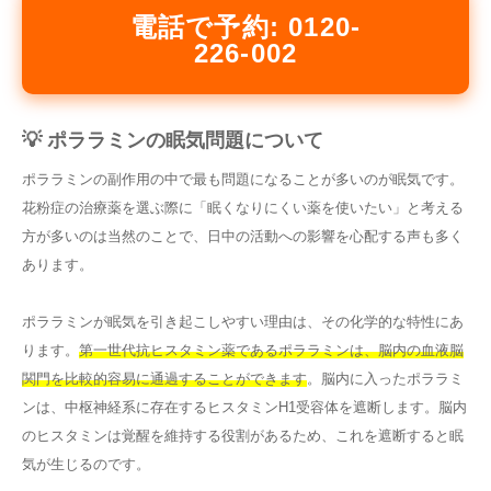
電話で予約: 0120-
226-002
💡 ポララミンの眠気問題について
ポララミンの副作用の中で最も問題になることが多いのが眠気です。
花粉症の治療薬を選ぶ際に「眠くなりにくい薬を使いたい」と考える
方が多いのは当然のことで、日中の活動への影響を心配する声も多く
あります。
ポララミンが眠気を引き起こしやすい理由は、その化学的な特性にあ
ります。
第一世代抗ヒスタミン薬であるポララミンは、脳内の血液脳
関門を比較的容易に通過することができます
。脳内に入ったポララミ
ンは、中枢神経系に存在するヒスタミンH1受容体を遮断します。脳内
のヒスタミンは覚醒を維持する役割があるため、これを遮断すると眠
気が生じるのです。