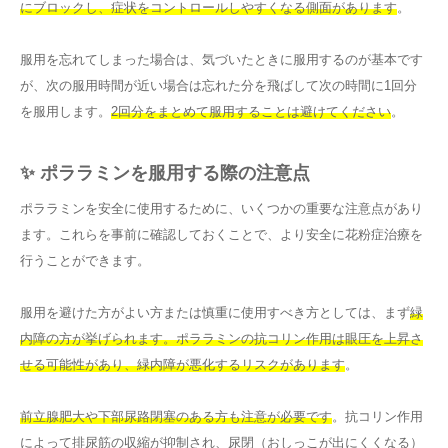
にブロックし、症状をコントロールしやすくなる側面があります
。
服用を忘れてしまった場合は、気づいたときに服用するのが基本です
が、次の服用時間が近い場合は忘れた分を飛ばして次の時間に1回分
を服用します。
2回分をまとめて服用することは避けてください
。
✨ ポララミンを服用する際の注意点
ポララミンを安全に使用するために、いくつかの重要な注意点があり
ます。これらを事前に確認しておくことで、より安全に花粉症治療を
行うことができます。
服用を避けた方がよい方または慎重に使用すべき方としては、まず
緑
内障の方が挙げられます。ポララミンの抗コリン作用は眼圧を上昇さ
せる可能性があり、緑内障が悪化するリスクがあります
。
前立腺肥大や下部尿路閉塞のある方も注意が必要です
。抗コリン作用
によって排尿筋の収縮が抑制され、尿閉（おしっこが出にくくなる）