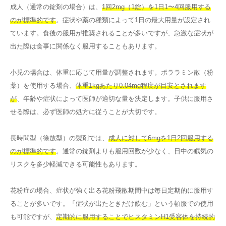
成人（通常の錠剤の場合）は、
1回2mg（1錠）を1日1〜4回服用する
のが標準的です
。症状や薬の種類によって1日の最大用量が設定され
ています。食後の服用が推奨されることが多いですが、急激な症状が
出た際は食事に関係なく服用することもあります。
小児の場合は、体重に応じて用量が調整されます。ポララミン散（粉
薬）を使用する場合、
体重1kgあたり0.04mg程度が目安とされます
が
、年齢や症状によって医師が適切な量を決定します。子供に服用さ
せる際は、必ず医師の処方に従うことが大切です。
長時間型（徐放型）の製剤では、
成人に対して6mgを1日2回服用する
のが標準的です
。通常の錠剤よりも服用回数が少なく、日中の眠気の
リスクを多少軽減できる可能性もあります。
花粉症の場合、症状が強く出る花粉飛散期間中は毎日定期的に服用す
ることが多いです。「症状が出たときだけ飲む」という頓服での使用
も可能ですが、
定期的に服用することでヒスタミンH1受容体を持続的