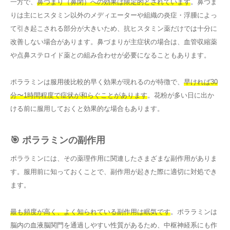
一方で、
鼻づまり（鼻閉）への効果は限定的とされています
。鼻づま
りは主にヒスタミン以外のメディエーターや組織の炎症・浮腫によっ
て引き起こされる部分が大きいため、抗ヒスタミン薬だけでは十分に
改善しない場合があります。鼻づまりが主症状の場合は、血管収縮薬
や点鼻ステロイド薬との組み合わせが必要になることもあります。
ポララミンは服用後比較的早く効果が現れるのが特徴で、
早ければ30
分〜1時間程度で症状が和らぐことがあります
。花粉が多い日に出か
ける前に服用しておくと効果的な場合もあります。
🎯 ポララミンの副作用
ポララミンには、その薬理作用に関連したさまざまな副作用がありま
す。服用前に知っておくことで、副作用が起きた際に適切に対処でき
ます。
最も頻度が高く、よく知られている副作用は眠気です
。ポララミンは
脳内の血液脳関門を通過しやすい性質があるため、中枢神経系にも作