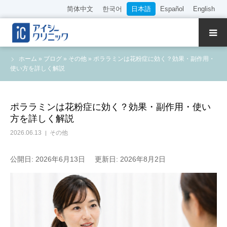
简体中文
한국어
日本語
Español
English
クリニック紹介
ホーム
»
ブログ
»
その他
»
ポララミンは花粉症に効く？効果・副作用・
使い方を詳しく解説
診療内容
院長・医師の紹介
ポララミンは花粉症に効く？効果・副作用・使い
方を詳しく解説
WEB予約
2026.06.13
その他
料金表
公開日: 2026年6月13日
更新日: 2026年8月2日
アクセス
採用情報