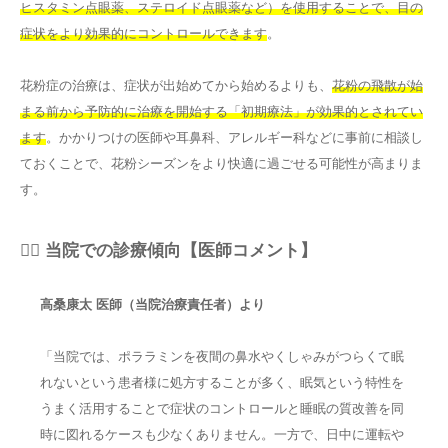
ヒスタミン点眼薬、ステロイド点眼薬など）を使用することで、目の
症状をより効果的にコントロールできます
。
花粉症の治療は、症状が出始めてから始めるよりも、
花粉の飛散が始
まる前から予防的に治療を開始する「初期療法」が効果的とされてい
ます
。かかりつけの医師や耳鼻科、アレルギー科などに事前に相談し
ておくことで、花粉シーズンをより快適に過ごせる可能性が高まりま
す。
👨‍⚕️ 当院での診療傾向【医師コメント】
高桑康太 医師（当院治療責任者）より
「当院では、ポララミンを夜間の鼻水やくしゃみがつらくて眠
れないという患者様に処方することが多く、眠気という特性を
うまく活用することで症状のコントロールと睡眠の質改善を同
時に図れるケースも少なくありません。一方で、日中に運転や