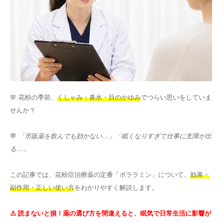
その他
言語
简体中文
한국어
日本語
Español
English
🌸 花粉の季節、
くしゃみ・鼻水・目のかゆみ
でつらい思いをしていま
せんか？
💬
「市販薬を飲んでも効かない…」「眠くなりすぎて仕事に支障が出
る…」
この記事では、花粉症治療薬の定番「ポララミン」について、
効果・
副作用・正しい使い方
をわかりやすく解説します。
⚠️ 読まないと損！薬の選び方を間違えると、眠気で日常生活に影響が