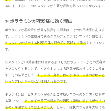
るのは、まさにこのヒスタミンが主要な役割を担っているからです。
✨ ポララミンが花粉症に効く理由
ポララミンが花粉症に効果を発揮する理由は、その作用機序にありま
す。ポララミンの主成分であるクロルフェニラミンマレイン酸塩は、
ヒスタミンが結合するH1受容体を競合的に遮断する働き
をもっていま
す。
ヒスタミンがH1受容体に結合するよりも先にポララミンがその受容体
をブロックすることで、ヒスタミンによる刺激が伝わりにくくなりま
す。その結果として、
くしゃみ、鼻水、目のかゆみ、皮膚のかゆみと
いったアレルギー症状が抑制されるのです
。
ポララミンは、ヒスタミンが引き起こす症状そのものを予防・緩和す
る薬であり、
アレルギー反応の根本的な原因（花粉に対する感作その
もの）を治すわけではありません
。しかし、症状のつらさを大幅に軽