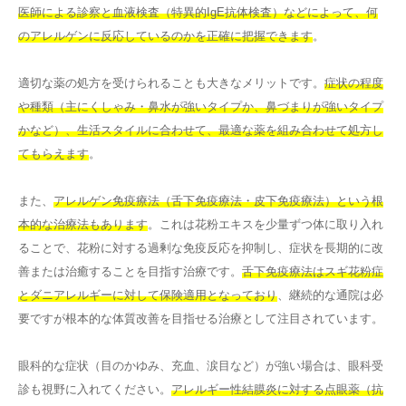
医師による診察と血液検査（特異的IgE抗体検査）などによって、何
のアレルゲンに反応しているのかを正確に把握できます
。
適切な薬の処方を受けられることも大きなメリットです。
症状の程度
や種類（主にくしゃみ・鼻水が強いタイプか、鼻づまりが強いタイプ
かなど）、生活スタイルに合わせて、最適な薬を組み合わせて処方し
てもらえます
。
また、
アレルゲン免疫療法（舌下免疫療法・皮下免疫療法）という根
本的な治療法もあります
。これは花粉エキスを少量ずつ体に取り入れ
ることで、花粉に対する過剰な免疫反応を抑制し、症状を長期的に改
善または治癒することを目指す治療です。
舌下免疫療法はスギ花粉症
とダニアレルギーに対して保険適用となっており
、継続的な通院は必
要ですが根本的な体質改善を目指せる治療として注目されています。
眼科的な症状（目のかゆみ、充血、涙目など）が強い場合は、眼科受
診も視野に入れてください。
アレルギー性結膜炎に対する点眼薬（抗