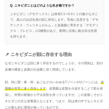
Q. ニキビダニとはどのような生き物ですか？
ニキビダニ（デモデックス）は体長0.1〜0.4ミリの微小なダニ
で、成人のほぼ全員の顔に存在します。毛包に生息する「デモ
デックス・フォリキュロルム」と皮脂腺に寄生する「デモデッ
クス・ブレビス」の2種類があり、夜間に活発に動き回る性質
を持ちます。
📌 ニキビダニが顔に存在する理由
なぜニキビダニは顔に多く存在するのでしょうか。その理由は、顔の
皮膚の構造と皮脂の分泌量に深く関係しています。
顔、特に額・鼻・頬・あごなどのいわゆるTゾーンやUゾーンには、
皮
脂腺が非常に多く存在します
。皮脂腺は皮脂を分泌することで肌を保
湿し、外部の刺激から守る役割を持っていますが、この皮脂こそがニ
キビダニの主な栄養源となります。つまり、顔は体の中でもニキビダ
ニが最も好む環境が揃っているのです。