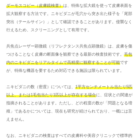
ダーモスコピー（皮膚鏡検査）
は、特殊な拡大鏡を使って皮膚表面を
拡大観察する方法です。ニキビダニが毛穴から突き出た様子を「尾部
突出（テールサイン）」として確認できることがあります。侵襲なく
行えるため、スクリーニングとして有用です。
共焦点レーザー顕微鏡（リフレクタンス共焦点顕微鏡）は、皮膚を傷
つけることなく皮膚の断面像を観察できる最新の検査技術です。
毛包
内のニキビダニをリアルタイムで高精度に観察することが可能
です
が、特殊な機器を要するため対応できる施設は限られています。
ニキビダニの数（密度）については、
1平方センチメートル当たり5匹
以上、または1毛包当たり1匹以上が存在する場合
に、症状との関連が
指摘されることがあります。ただし、どの程度の数が「問題となる増
殖」であるかについては、現在も研究が続けられており、一概には言
えません。
なお、ニキビダニの検査はすべての皮膚科や美容クリニックで標準的