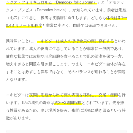
ックス・フォリキュロルム（Demodex folliculorum）
」と「デモデッ
クス・ブレビス（Demodex brevis）」が知られています。前者は毛包
（毛穴）に生息し、後者は皮脂腺に寄生します。どちらも
体長は0.1〜
0.4ミリメートル程度
と非常に小さく、肉眼では確認できません。
興味深いことに、
ニキビダニは成人のほぼ全員の顔に存在する
といわ
れています。成人の皮膚に生息していることが非常に一般的であり、
健康な状態では皮脂や老廃細胞を食べることで肌の清潔を保つ一方、
増えすぎると問題を引き起こします。つまり、ニキビダニ自体が存在
することは必ずしも異常ではなく、そのバランスが崩れることが問題
となります。
ニキビダニは
夜間に毛包から出て顔の表面を移動し、交尾・産卵
を行
います。1匹の成虫の寿命は
約2〜3週間程度
とされています。光を嫌
う性質があるため、暗い場所を好み、夜間に活発に動き回るという特
徴があります。