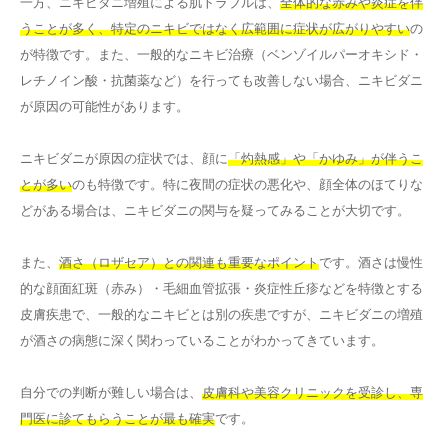
一方、ニキビダニ増殖による肌トラブルは、
全体的な赤みや炎症を伴
うことが多く、特定のニキビではなく広範囲に症状が広がりやすい
の
が特徴です。また、一般的なニキビ治療（ベンゾイルパーオキシド・
レチノイン酸・抗菌薬など）を行っても改善しない場合、ニキビダニ
が原因の可能性があります。
ニキビダニが原因の症状では、顔に
「灼熱感」や「かゆみ」が伴うこ
とが多い
のも特徴です。特に夜間の症状の悪化や、顔全体のほてりな
どがある場合は、ニキビダニの関与を疑ってみることが大切です。
また、
酒さ（ロザセア）との関連も重要なポイント
です。酒さは慢性
的な顔面紅斑（赤み）・毛細血管拡張・炎症性丘疹などを特徴とする
皮膚疾患で、一般的なニキビとは別の疾患ですが、ニキビダニの増殖
が酒さの病態に深く関わっていることがわかってきています。
自分での判断が難しい場合は、
皮膚科や美容クリニックを受診し、専
門医に診てもらうことが最も確実
です。