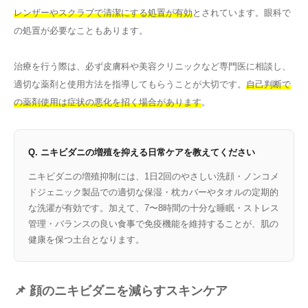
レンザーやスクラブで清潔にする処置が有効
とされています。眼科で
の処置が必要なこともあります。
治療を行う際は、必ず皮膚科や美容クリニックなど専門医に相談し、
適切な薬剤と使用方法を指導してもらうことが大切です。
自己判断で
の薬剤使用は症状の悪化を招く場合があります
。
Q. ニキビダニの増殖を抑える日常ケアを教えてください
ニキビダニの増殖抑制には、1日2回のやさしい洗顔・ノンコメ
ドジェニック製品での適切な保湿・枕カバーやタオルの定期的
な洗濯が有効です。加えて、7〜8時間の十分な睡眠・ストレス
管理・バランスの良い食事で免疫機能を維持することが、肌の
健康を保つ土台となります。
📌 顔のニキビダニを減らすスキンケア