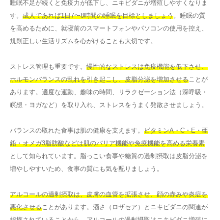
睡眠不足が続くと免疫力が低下し、ニキビダニが増殖しやすくなりま
す。
成人であれば1日7〜8時間の睡眠を目標としましょう
。睡眠の質
を高めるために、就寝前のスマートフォンやパソコンの使用を控え、
規則正しい生活リズムを心がけることも大切です。
ストレス管理も重要です。
慢性的なストレスは免疫機能を低下させ、
ホルモンバランスの乱れを引き起こし、皮脂分泌を増加させる
ことが
あります。適度な運動、趣味の時間、リラクゼーション法（深呼吸・
瞑想・ヨガなど）を取り入れ、ストレスをうまく発散させましょう。
バランスの取れた食事は肌の健康を支えます。
ビタミンA・C・E・亜
鉛・オメガ3脂肪酸などは肌のバリア機能や免疫機能を高める栄養素
として知られています。脂っこい食事や糖質の過剰摂取は皮脂分泌を
増やしやすいため、食事の質にも気を配りましょう。
アルコールの過剰摂取は、皮膚の血管を拡張させ、顔の赤みや炎症を
悪化させる
ことがあります。酒さ（ロザセア）とニキビダニの関連が
指摘されていることから、アルコールの過剰摂取はニキビダニ増殖に