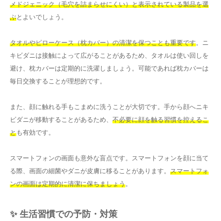
メドジェニック（毛穴を詰まらせにくい）と表示されている製品を選
ぶ
とよいでしょう。
タオルやピローケース（枕カバー）の清潔を保つことも重要です
。ニ
キビダニは接触によって広がることがあるため、タオルは使い回しを
避け、枕カバーは定期的に洗濯しましょう。可能であれば枕カバーは
毎日交換することが理想的です。
また、顔に触れる手もこまめに洗うことが大切です。手から顔へニキ
ビダニが移動することがあるため、
不必要に顔を触る習慣を控えるこ
と
も有効です。
スマートフォンの画面も意外な盲点です。スマートフォンを顔に当て
る際、画面の細菌やダニが皮膚に移ることがあります。
スマートフォ
ンの画面は定期的に清潔に保ちましょう
。
✨ 生活習慣での予防・対策