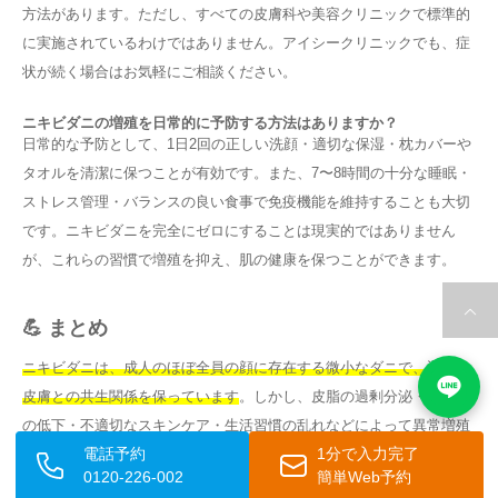
方法があります。ただし、すべての皮膚科や美容クリニックで標準的
に実施されているわけではありません。アイシークリニックでも、症
状が続く場合はお気軽にご相談ください。
ニキビダニの増殖を日常的に予防する方法はありますか？
日常的な予防として、1日2回の正しい洗顔・適切な保湿・枕カバーや
タオルを清潔に保つことが有効です。また、7〜8時間の十分な睡眠・
ストレス管理・バランスの良い食事で免疫機能を維持することも大切
です。ニキビダニを完全にゼロにすることは現実的ではありません
が、これらの習慣で増殖を抑え、肌の健康を保つことができます。
💪 まとめ
ニキビダニは、成人のほぼ全員の顔に存在する微小なダニで、通常は
皮膚との共生関係を保っています
。しかし、皮脂の過剰分泌・免疫力
の低下・不適切なスキンケア・生活習慣の乱れなどによって異常増殖
電話予約
1分で入力完了
すると、
顔の赤み・かゆみ・ニキビ様の吹き出物・酒さ（ロザセア）
0120-226-002
簡単Web予約
の悪化
など様々な肌トラブルを引き起こすことがあります。