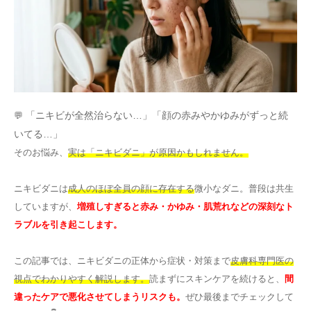
その他
言語
简体中文
한국어
日本語
Español
English
💬
「ニキビが全然治らない…」「顔の赤みやかゆみがずっと続
いてる…」
そのお悩み、
実は「ニキビダニ」が原因かもしれません。
ニキビダニは
成人のほぼ全員の顔に存在する
微小なダニ。普段は共生
していますが、
増殖しすぎると赤み・かゆみ・肌荒れなどの深刻なト
ラブルを引き起こします。
この記事では、ニキビダニの正体から症状・対策まで
皮膚科専門医の
視点でわかりやすく解説します。
読まずにスキンケアを続けると、
間
違ったケアで悪化させてしまうリスクも。
ぜひ最後までチェックして