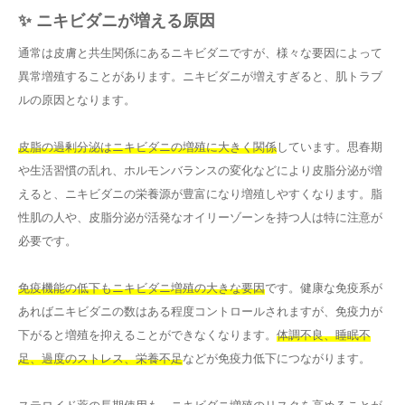
✨ ニキビダニが増える原因
通常は皮膚と共生関係にあるニキビダニですが、様々な要因によって
異常増殖することがあります。ニキビダニが増えすぎると、肌トラブ
ルの原因となります。
皮脂の過剰分泌はニキビダニの増殖に大きく関係
しています。思春期
や生活習慣の乱れ、ホルモンバランスの変化などにより皮脂分泌が増
えると、ニキビダニの栄養源が豊富になり増殖しやすくなります。脂
性肌の人や、皮脂分泌が活発なオイリーゾーンを持つ人は特に注意が
必要です。
免疫機能の低下もニキビダニ増殖の大きな要因
です。健康な免疫系が
あればニキビダニの数はある程度コントロールされますが、免疫力が
下がると増殖を抑えることができなくなります。
体調不良、睡眠不
足、過度のストレス、栄養不足
などが免疫力低下につながります。