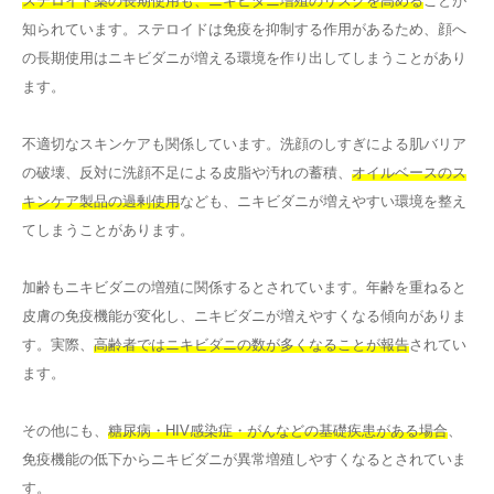
ステロイド薬の長期使用も、ニキビダニ増殖のリスクを高める
ことが
知られています。ステロイドは免疫を抑制する作用があるため、顔へ
の長期使用はニキビダニが増える環境を作り出してしまうことがあり
ます。
不適切なスキンケアも関係しています。洗顔のしすぎによる肌バリア
の破壊、反対に洗顔不足による皮脂や汚れの蓄積、
オイルベースのス
キンケア製品の過剰使用
なども、ニキビダニが増えやすい環境を整え
てしまうことがあります。
加齢もニキビダニの増殖に関係するとされています。年齢を重ねると
皮膚の免疫機能が変化し、ニキビダニが増えやすくなる傾向がありま
す。実際、
高齢者ではニキビダニの数が多くなることが報告
されてい
ます。
その他にも、
糖尿病・HIV感染症・がんなどの基礎疾患がある場合
、
免疫機能の低下からニキビダニが異常増殖しやすくなるとされていま
す。