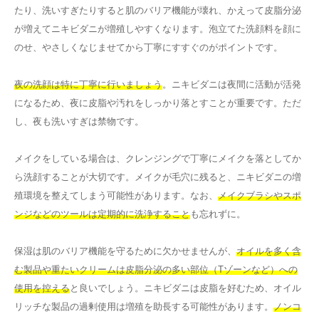
たり、洗いすぎたりすると肌のバリア機能が壊れ、かえって皮脂分泌
が増えてニキビダニが増殖しやすくなります。泡立てた洗顔料を顔に
のせ、やさしくなじませてから丁寧にすすぐのがポイントです。
夜の洗顔は特に丁寧に行いましょう
。ニキビダニは夜間に活動が活発
になるため、夜に皮脂や汚れをしっかり落とすことが重要です。ただ
し、夜も洗いすぎは禁物です。
メイクをしている場合は、クレンジングで丁寧にメイクを落としてか
ら洗顔することが大切です。メイクが毛穴に残ると、ニキビダニの増
殖環境を整えてしまう可能性があります。なお、
メイクブラシやスポ
ンジなどのツールは定期的に洗浄すること
も忘れずに。
保湿は肌のバリア機能を守るために欠かせませんが、
オイルを多く含
む製品や重たいクリームは皮脂分泌の多い部位（Tゾーンなど）への
使用を控える
と良いでしょう。ニキビダニは皮脂を好むため、オイル
リッチな製品の過剰使用は増殖を助長する可能性があります。
ノンコ