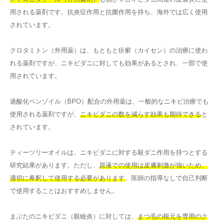
用される薬剤です。抗炎症作用と抗菌作用を持ち、海外では広く使用
されています。
クロタミトン（外用薬）は、もともと疥癬（カイセン）の治療に使わ
れる薬剤ですが、ニキビダニに対しても効果があるとされ、一部で使
用されています。
過酸化ベンゾイル（BPO）配合の外用薬は、一般的なニキビ治療でも
使用される薬剤ですが、
ニキビダニの数を減らす効果も期待できる
と
されています。
ティーツリーオイルは、ニキビダニに対する殺ダニ作用を持つとする
研究結果があります。ただし、
原液での使用は皮膚刺激が強いため、
適切に希釈して使用する必要があります
。医師の指導なしで自己判断
で使用することはおすすめしません。
まぶたのニキビダニ（眼瞼炎）に対しては、
まつ毛の根元を専用のク