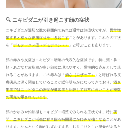
🔍 ニキビダニが引き起こす顔の症状
ニキビダニが適切な数の範囲内であれば通常は無症状ですが、
異常増
殖すると様々な皮膚症状を引き起こす
ことがあります。これらの症状
を「
デモデックス症（デモデコシス）
」と呼ぶこともあります。
顔の赤みや炎症はニキビダニ増殖の代表的な症状です。特に頬・鼻・
額・あごなど皮脂腺が多い部位に現れやすく、慢性的な赤みとして現
れることがあります。この赤みは「
酒さ（ロザセア）
」と呼ばれる皮
膚疾患と深く関連していることが近年明らかになってきており、
酒さ
患者ではニキビダニの密度が健常者と比較して非常に高いことが複数
の研究で示されています
。
顔のかゆみや灼熱感もニキビダニ増殖でみられる症状です。特に
夜
間、ニキビダニが活発に動き回る時間帯にかゆみが強くなる
ことがあ
ります。なんとなく顔がむずむずする、じりじりとした感覚があると