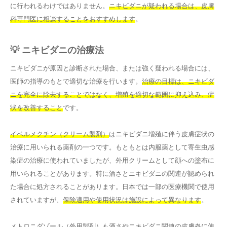
に行われるわけではありません。
ニキビダニが疑われる場合は、皮膚
科専門医に相談することをおすすめします
。
💡 ニキビダニの治療法
ニキビダニが原因と診断された場合、または強く疑われる場合には、
医師の指導のもとで適切な治療を行います。
治療の目標は、ニキビダ
ニを完全に除去することではなく、増殖を適切な範囲に抑え込み、症
状を改善すること
です。
イベルメクチン（クリーム製剤）
はニキビダニ増殖に伴う皮膚症状の
治療に用いられる薬剤の一つです。もともとは内服薬として寄生虫感
染症の治療に使われていましたが、外用クリームとして顔への塗布に
用いられることがあります。特に酒さとニキビダニの関連が認められ
た場合に処方されることがあります。日本では一部の医療機関で使用
されていますが、
保険適用や使用状況は施設によって異なります
。
メトロニダゾール（外用製剤）
も酒さやニキビダニ関連の皮膚炎に使