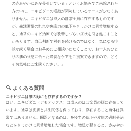
の赤みやかゆみが長引いている」というお悩みでご来院された
方の中に、ニキビダニの増殖が関与しているケースが少なくあ
りません。ニキビダニは成人のほぼ全員に存在するものです
が、生活習慣の乱れや免疫力の低下をきっかけに異常増殖する
と、通常のニキビ治療では改善しづらい症状を引き起こすこと
があります。自己判断で対処を続けるのではなく、気になる症
状が続く場合はお早めにご相談いただくことで、お一人おひと
りの肌の状態に合った適切なケアをご提案できますので、どう
ぞお気軽にご来院ください。」
🔍 よくある質問
ニキビダニは誰の顔にも存在するのですか？
はい、ニキビダニ（デモデックス）は成人のほぼ全員の顔に存在して
います。通常は皮膚と共生関係を保っており、存在すること自体は異
常ではありません。問題となるのは、免疫力の低下や皮脂の過剰分泌
などをきっかけに異常増殖した場合です。増殖が起きると、赤みやか