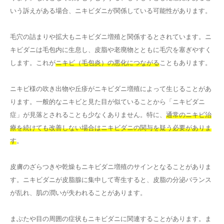
いう訴えがある場合、ニキビダニが関係している可能性があります。
毛穴の詰まりや拡大もニキビダニ増殖と関係するとされています。ニ
キビダニは毛包内に生息し、皮脂や老廃物とともに毛穴を塞ぎやすく
します。これが
ニキビ（毛包炎）の悪化につながる
こともあります。
ニキビ様の吹き出物や丘疹がニキビダニ増殖によって生じることがあ
ります。一般的なニキビと見た目が似ていることから「ニキビダニ
症」が見落とされることも少なくありません。特に、
通常のニキビ治
療を続けても改善しない場合はニキビダニの関与を疑う必要がありま
す
。
皮膚のざらつきや乾燥もニキビダニ増殖のサインとなることがありま
す。ニキビダニが皮脂腺に集中して寄生すると、皮脂の分泌バランス
が乱れ、肌の潤いが失われることがあります。
まぶたや目の周囲の症状もニキビダニに関連することがあります。ま