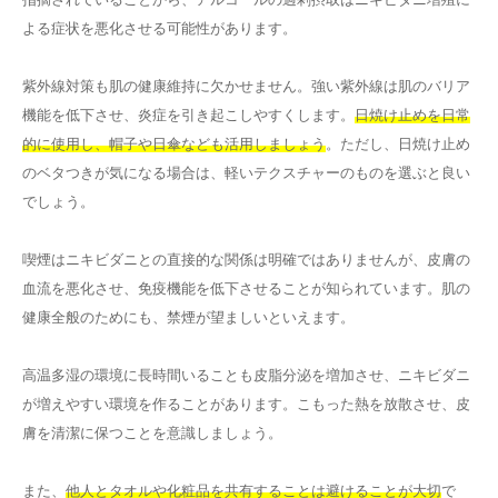
よる症状を悪化させる可能性があります。
紫外線対策も肌の健康維持に欠かせません。強い紫外線は肌のバリア
機能を低下させ、炎症を引き起こしやすくします。
日焼け止めを日常
的に使用し、帽子や日傘なども活用しましょう
。ただし、日焼け止め
のベタつきが気になる場合は、軽いテクスチャーのものを選ぶと良い
でしょう。
喫煙はニキビダニとの直接的な関係は明確ではありませんが、皮膚の
血流を悪化させ、免疫機能を低下させることが知られています。肌の
健康全般のためにも、禁煙が望ましいといえます。
高温多湿の環境に長時間いることも皮脂分泌を増加させ、ニキビダニ
が増えやすい環境を作ることがあります。こもった熱を放散させ、皮
膚を清潔に保つことを意識しましょう。
また、
他人とタオルや化粧品を共有することは避けることが大切
で