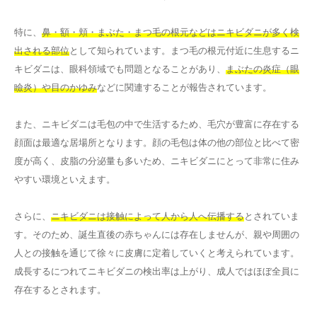
特に、
鼻・額・頬・まぶた・まつ毛の根元などはニキビダニが多く検
出される部位
として知られています。まつ毛の根元付近に生息するニ
キビダニは、眼科領域でも問題となることがあり、
まぶたの炎症（眼
瞼炎）や目のかゆみ
などに関連することが報告されています。
また、ニキビダニは毛包の中で生活するため、毛穴が豊富に存在する
顔面は最適な居場所となります。顔の毛包は体の他の部位と比べて密
度が高く、皮脂の分泌量も多いため、ニキビダニにとって非常に住み
やすい環境といえます。
さらに、
ニキビダニは接触によって人から人へ伝播する
とされていま
す。そのため、誕生直後の赤ちゃんには存在しませんが、親や周囲の
人との接触を通じて徐々に皮膚に定着していくと考えられています。
成長するにつれてニキビダニの検出率は上がり、成人ではほぼ全員に
存在するとされます。