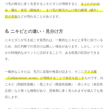
つ毛の根元に多く生息するニキビダニが増殖すると、
まぶたのかゆ
み・腫れ・炎症（眼瞼炎）、まつ毛の根元のふけ状の鱗屑（鱗片）、
目の充血
などが現れることがあります。
💪 ニキビとの違い・見分け方
ニキビダニが引き起こす肌荒れは、一般的なニキビと非常に似ている
ため、自己判断での見分けは難しい場合があります。しかし、いくつ
かの特徴的なポイントに注目することで、ある程度の区別ができま
す。
一般的なニキビは、毛穴に皮脂や角質が詰まり、そこに
アクネ菌
（Cutibacterium acnes）が増殖することで炎症を起こす
ものです。白
ニキビ（閉鎖性面皰）・黒ニキビ（開放性面皰）・赤ニキビ（炎症性
丘疹）など様々な種類があり、思春期に多く見られますが成人でも発
症します。