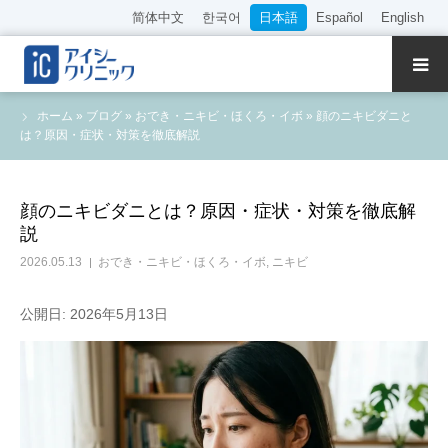
简体中文
한국어
日本語
Español
English
クリニック紹介
ホーム
»
ブログ
»
おでき・ニキビ・ほくろ・イボ
»
顔のニキビダニと
は？原因・症状・対策を徹底解説
診療内容
院長・医師の紹介
顔のニキビダニとは？原因・症状・対策を徹底解
説
WEB予約
2026.05.13
おでき・ニキビ・ほくろ・イボ
,
ニキビ
料金表
公開日: 2026年5月13日
アクセス
採用情報