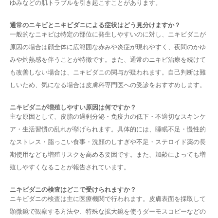
ゆみなどの肌トラブルを引き起こすことがあります。
通常のニキビとニキビダニによる症状はどう見分けますか？
一般的なニキビは特定の部位に発生しやすいのに対し、ニキビダニが
原因の場合は顔全体に広範囲な赤みや炎症が現れやすく、夜間のかゆ
みや灼熱感を伴うことが特徴です。また、通常のニキビ治療を続けて
も改善しない場合は、ニキビダニの関与が疑われます。自己判断は難
しいため、気になる場合は皮膚科専門医への受診をおすすめします。
ニキビダニが増殖しやすい原因は何ですか？
主な原因として、皮脂の過剰分泌・免疫力の低下・不適切なスキンケ
ア・生活習慣の乱れが挙げられます。具体的には、睡眠不足・慢性的
なストレス・脂っこい食事・洗顔のしすぎや不足・ステロイド薬の長
期使用なども増殖リスクを高める要因です。また、加齢によっても増
殖しやすくなることが報告されています。
ニキビダニの検査はどこで受けられますか？
ニキビダニの検査は主に医療機関で行われます。皮膚表面を採取して
顕微鏡で観察する方法や、特殊な拡大鏡を使うダーモスコピーなどの