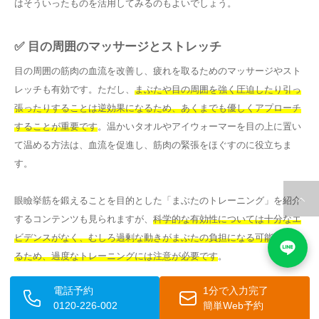
はそういったものを活用してみるのもよいでしょう。
✅ 目の周囲のマッサージとストレッチ
目の周囲の筋肉の血流を改善し、疲れを取るためのマッサージやスト
レッチも有効です。ただし、
まぶたや目の周囲を強く圧迫したり引っ
張ったりすることは逆効果になるため、あくまでも優しくアプローチ
することが重要です
。温かいタオルやアイウォーマーを目の上に置い
て温める方法は、血流を促進し、筋肉の緊張をほぐすのに役立ちま
す。
眼瞼挙筋を鍛えることを目的とした「まぶたのトレーニング」を紹介
するコンテンツも見られますが、
科学的な有効性については十分なエ
ビデンスがなく、むしろ過剰な動きがまぶたの負担になる可能性もあ
るため、過度なトレーニングには注意が必要です
。
電話予約
1分で入力完了
📝 メイクの工夫
0120-226-002
簡単Web予約