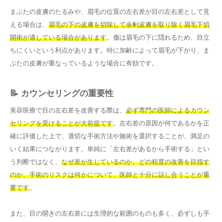
まぶたの皮膚のたるみや、眉毛の位置の左右差が目の左右差として見
える場合は、
眉毛の下の皮膚を切除して余剰皮膚を取り除く眉毛下切
開術が適している場合があります
。傷は眉毛の下に隠れるため、目立
ちにくいという利点があります。特に加齢によって眉毛が下がり、ま
ぶたの皮膚が重なっているような場合に有効です。
📝 カウンセリングの重要性
美容医療で目の左右差を改善する際は、
必ず専門の医師によるカウン
セリングを受けることが大前提です
。左右差の原因が何であるかを正
確に評価した上で、適切な手術方法や施術を選択することが、満足の
いく結果につながります。単純に「左右差があるから手術する」とい
う判断ではなく、
なぜ差が生じているのか、どの程度の改善を目指す
のか、手術のリスクは何かについて、医師と十分に話し合うことが重
要です
。
また、目の開きの左右差には生理的な範囲のものも多く、必ずしも手