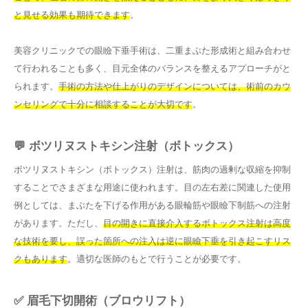
と見せる効果も期待できます
。
美容クリニックでの眼瞼下垂手術は、二重まぶた形成術と組み合わせ
て行われることも多く、目元全体のバランスを整えるアプローチがと
られます。
手術の方法や仕上がりのデザインについては、術前のカウ
ンセリングで十分に相談することが大切です
。
💬 ボツリヌストキシン注射（ボトックス）
ボツリヌストキシン（ボトックス）注射は、筋肉の過剰な収縮を抑制
することでさまざまな用途に使われます。目の左右差に関連した使用
例としては、まぶたを下げる作用がある眼輪筋や眼瞼下制筋への注射
があります。ただし、
目の開きに直接介入するボトックス注射は高度
な技術を要し、誤った箇所への注入は逆に眼瞼下垂を引き起こすリス
クもあります
。適切な医師のもとで行うことが必要です。
✅ 眉毛下切開術（ブロウリフト）