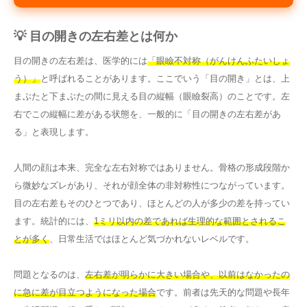
💡 目の開きの左右差とは何か
目の開きの左右差は、医学的には
「眼瞼不対称（がんけんふたいしょ
う）」
と呼ばれることがあります。ここでいう「目の開き」とは、上
まぶたと下まぶたの間に見える目の縦幅（眼瞼裂高）のことです。左
右でこの縦幅に差がある状態を、一般的に「目の開きの左右差があ
る」と表現します。
人間の顔は本来、完全な左右対称ではありません。骨格の形成段階か
ら微妙なズレがあり、それが顔全体の非対称性につながっています。
目の左右差もそのひとつであり、ほとんどの人が多少の差を持ってい
ます。統計的には、
1ミリ以内の差であれば生理的な範囲とされるこ
とが多く
、日常生活ではほとんど気づかれないレベルです。
問題となるのは、
左右差が明らかに大きい場合や、以前はなかったの
に急に差が目立つようになった場合
です。前者は先天的な問題や長年