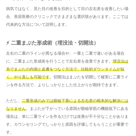
病気ではなく、見た目の改善を目的として目の左右差を改善したい場
合、美容医療のクリニックでさまざまな選択肢があります。ここでは
代表的な方法について説明します。
⚡ 二重まぶた形成術（埋没法・切開法）
左右の二重のラインが異なる場合や、一重と二重で違いがある場合
に、二重まぶた形成術を行うことで左右差を改善できます。
埋没法は
糸でまぶたの内側と皮膚をつなぐ方法で、比較的ダウンタイムが短
く、やり直しも可能です
。切開法はまぶたを切開して確実に二重ライ
ンを作る方法で、よりしっかりとした仕上がりが期待できます。
ただし、
二重形成のみでは眼瞼下垂による左右差の根本的な解決には
なりません
。まぶたが下がっている原因が眼瞼挙筋の機能低下にある
場合は、単に二重ラインを作るだけでは改善が不十分なことがありま
す。カウンセリングでしっかりと原因を評価してもらうことが重要で
す。