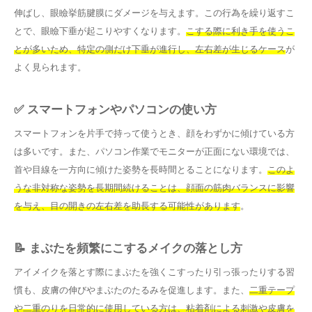
伸ばし、眼瞼挙筋腱膜にダメージを与えます。この行為を繰り返すこ
とで、眼瞼下垂が起こりやすくなります。
こする際に利き手を使うこ
とが多いため、特定の側だけ下垂が進行し、左右差が生じるケース
が
よく見られます。
✅ スマートフォンやパソコンの使い方
スマートフォンを片手で持って使うとき、顔をわずかに傾けている方
は多いです。また、パソコン作業でモニターが正面にない環境では、
首や目線を一方向に傾けた姿勢を長時間とることになります。
このよ
うな非対称な姿勢を長期間続けることは、顔面の筋肉バランスに影響
を与え、目の開きの左右差を助長する可能性があります
。
📝 まぶたを頻繁にこするメイクの落とし方
アイメイクを落とす際にまぶたを強くこすったり引っ張ったりする習
慣も、皮膚の伸びやまぶたのたるみを促進します。また、
二重テープ
や二重のりを日常的に使用している方は、粘着剤による刺激や皮膚を