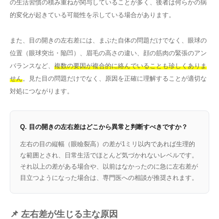
の生活習慣の積み重ねが関与していることが多く、後者は何らかの病
的変化が起きている可能性を示している場合があります。
また、目の開きの左右差には、まぶた自体の問題だけでなく、眼球の
位置（眼球突出・陥凹）、眉毛の高さの違い、顔の筋肉の緊張のアン
バランスなど、
複数の要因が複合的に絡んでいることも珍しくありま
せん
。見た目の問題だけでなく、原因を正確に理解することが適切な
対処につながります。
Q. 目の開きの左右差はどこから異常と判断すべきですか？
左右の目の縦幅（眼瞼裂高）の差が1ミリ以内であれば生理的
な範囲とされ、日常生活でほとんど気づかれないレベルです。
それ以上の差がある場合や、以前はなかったのに急に左右差が
目立つようになった場合は、専門医への相談が推奨されます。
📌 左右差が生じる主な原因