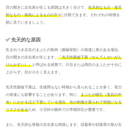
目の開きに左右差が生じる原因は大きく分けて、
先天的なもの・後天
的なもの・病気によるものの3つ
に分類できます。それぞれの特徴を
順に見ていきましょう。
✅ 先天的な原因
生まれつき左右のまぶたの筋肉（眼瞼挙筋）の発達に差がある場合、
目の開きの左右差が生じます。
「先天性眼瞼下垂（せんてんせいがん
けんかすい）」
と呼ばれる状態で、片目または両目のまぶたが十分に
上がらず、目が小さく見えます。
先天性眼瞼下垂は、生後間もない時期から見られることが多く、視力
の発達にも影響することがあります。特に、
まぶたが瞳孔（黒目の中
央）にかかるほど下垂している場合、光の刺激が遮られて弱視になる
リスクがある
ため、小児科や眼科での早期対応が重要です。
また、先天的な骨格の左右差も関係します。頭蓋骨や顔面骨の形が左