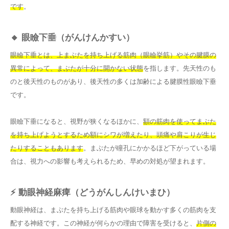
です
。
🔸 眼瞼下垂（がんけんかすい）
眼瞼下垂とは、上まぶたを持ち上げる筋肉（眼瞼挙筋）やその腱膜の
異常によって、まぶたが十分に開かない状態
を指します。先天性のも
のと後天性のものがあり、後天性の多くは加齢による腱膜性眼瞼下垂
です。
眼瞼下垂になると、視野が狭くなるほかに、
額の筋肉を使ってまぶた
を持ち上げようとするため額にシワが増えたり、頭痛や肩こりが生じ
たりすることもあります
。まぶたが瞳孔にかかるほど下がっている場
合は、視力への影響も考えられるため、早めの対処が望まれます。
⚡ 動眼神経麻痺（どうがんしんけいまひ）
動眼神経は、まぶたを持ち上げる筋肉や眼球を動かす多くの筋肉を支
配する神経です。この神経が何らかの理由で障害を受けると、
片側の