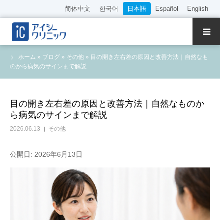
简体中文
한국어
日本語
Español
English
クリニック紹介
ホーム
»
ブログ
»
その他
»
目の開き左右差の原因と改善方法｜自然なも
のから病気のサインまで解説
診療内容
院長・医師の紹介
目の開き左右差の原因と改善方法｜自然なものか
ら病気のサインまで解説
WEB予約
2026.06.13
その他
料金表
公開日: 2026年6月13日
アクセス
採用情報