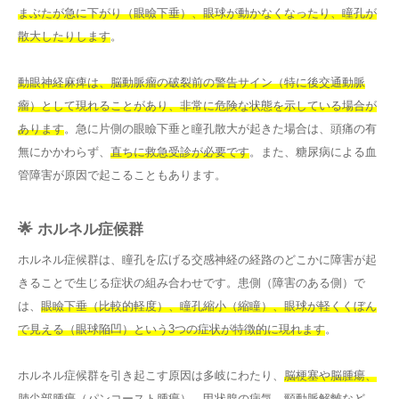
まぶたが急に下がり（眼瞼下垂）、眼球が動かなくなったり、瞳孔が
散大したりします
。
動眼神経麻痺は、脳動脈瘤の破裂前の警告サイン（特に後交通動脈
瘤）として現れることがあり、非常に危険な状態を示している場合が
あります
。急に片側の眼瞼下垂と瞳孔散大が起きた場合は、頭痛の有
無にかかわらず、
直ちに救急受診が必要です
。また、糖尿病による血
管障害が原因で起こることもあります。
🌟 ホルネル症候群
ホルネル症候群は、瞳孔を広げる交感神経の経路のどこかに障害が起
きることで生じる症状の組み合わせです。患側（障害のある側）で
は、
眼瞼下垂（比較的軽度）、瞳孔縮小（縮瞳）、眼球が軽くくぼん
で見える（眼球陥凹）という3つの症状が特徴的に現れます
。
ホルネル症候群を引き起こす原因は多岐にわたり、
脳梗塞や脳腫瘍、
肺尖部腫瘍（パンコースト腫瘍）、甲状腺の病気、頸動脈解離など、