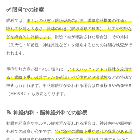
✅ 眼科での診察
眼科では、
まぶたの状態（眼瞼裂高の計測、眼瞼挙筋機能の評価）、
瞳孔の反射と大きさ、眼球の動き（眼球運動の検査）、視力や視野な
どを総合的に評価します
。眼瞼下垂が確認された場合は、その原因
（先天性・加齢性・神経原性など）を鑑別するための詳細な検査が行
われます。
重症筋無力症が疑われる場合は、
アイスパックテスト（眼球を冷却す
ると眼瞼下垂が改善するかを確認）や反復神経刺激試験
などの特殊な
検査も行われます。甲状腺眼症が疑われる場合は血液検査や画像検査
（MRIやCT）も必要となります。
📝 神経内科・脳神経外科での診察
動眼神経麻痺やホルネル症候群が疑われる場合は、神経内科や脳神経
外科での診察が必要です。
特に急性の眼瞼下垂や瞳孔の異常がある場
合は、脳動脈瘤や脳梗塞などの緊急性の高い病態を除外するために、