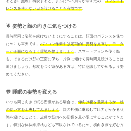
るときに無理に着脱すると、まぶたへの負荷が増すため、
コンタクト
レンズを使わない日を設けることも有益です
。
🌟 姿勢と顔の向きに気をつける
長時間同じ姿勢を続けないようにすることは、顔面のバランスを保つ
ためにも重要です。
パソコン作業中は定期的に姿勢を見直し、モニタ
ーが正面になるよう環境を整えましょう
。スマートフォンを使う際
も、できるだけ顔の正面に保ち、片側に傾けて長時間見続けることは
避けましょう。頬杖をつく癖がある方は、特に意識してやめるよう努
めてください。
💬 睡眠の姿勢を変える
いつも同じ向きで眠る習慣がある場合は、
仰向け寝を意識するか、枕
の使い方を工夫してみましょう
。顔の片側に継続して圧力がかかる状
態を避けることで、皮膚や筋肉への影響を最小限にすることができま
す。特別な体位維持枕なども市販されているため、横向き寝を好む方