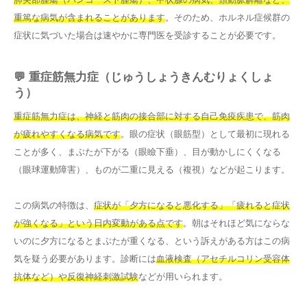
重篤な病気が含まれることがあります
。そのため、ホルネル症候群の
症状に気づいた場合は速やかに専門医を受診することが必要です。
💬 重症筋無力症（じゅうしょうきんむりょくしょ
う）
重症筋無力症は、神経と筋肉の接合部に対する自己免疫疾患で、筋肉
が疲れやすくなる病気です
。眼の症状（眼筋型）として最初に現れる
ことが多く、まぶたが下がる（眼瞼下垂）、目が動かしにくくなる
（眼球運動障害）、ものが二重に見える（複視）などが起こります。
この病気の特徴は、
症状が「夕方になると悪化する」「疲れると症状
が強くなる」という日内変動がある点です
。朝はそれほど気にならな
いのに夕方になるとまぶたが重くなる、という訴えがある方はこの病
気を疑う必要があります。診断には
血液検査（アセチルコリン受容体
抗体など）や反復神経刺激試験
などが用いられます。