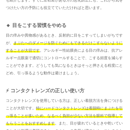
も紹介します。すでに左右差がある方の悪化防止にも、これから気を
つけたい方の予防にも役立てていただければと思います。
🔸 目をこする習慣をやめる
目の痒みや異物感があるとき、反射的に目をこすってしまいがちです
が、
まぶたへのダメージを防ぐためにもできるだけこすらないように
することが大切です
。アレルギー性結膜炎による目の痒みは、抗アレ
ルギー点眼薬で適切にコントロールすることで、こする頻度を減らす
ことができます。どうしても気になるときはそっと押さえる程度にと
どめ、引っ張るような動作は避けましょう。
⚡ コンタクトレンズの正しい使い方
コンタクトレンズを使用している方は、正しい着脱方法を身につける
ことが大切です。
特にハードコンタクトレンズは着脱時にまぶたを引
っ張ることが多いため、なるべく負担が少ない方法を眼科で指導して
もらうことをおすすめします
。また、目が疲れているときや乾いてい