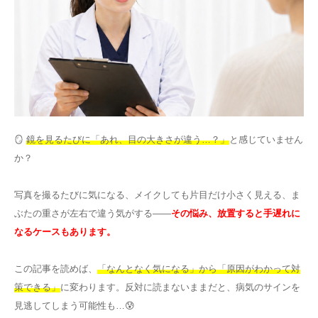
その他
言語
简体中文
한국어
日本語
Español
English
🪞
鏡を見るたびに「あれ、目の大きさが違う…？」
と感じていません
か？
写真を撮るたびに気になる、メイクしても片目だけ小さく見える、ま
ぶたの重さが左右で違う気がする——
その悩み、放置すると手遅れに
なるケースもあります。
この記事を読めば、
「なんとなく気になる」から「原因がわかって対
策できる」
に変わります。反対に読まないままだと、病気のサインを
見逃してしまう可能性も…😰