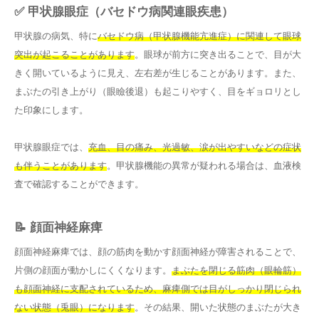
✅ 甲状腺眼症（バセドウ病関連眼疾患）
甲状腺の病気、特に
バセドウ病（甲状腺機能亢進症）に関連して眼球
突出が起こることがあります
。眼球が前方に突き出ることで、目が大
きく開いているように見え、左右差が生じることがあります。また、
まぶたの引き上がり（眼瞼後退）も起こりやすく、目をギョロリとし
た印象にします。
甲状腺眼症では、
充血、目の痛み、光過敏、涙が出やすいなどの症状
も伴うことがあります
。甲状腺機能の異常が疑われる場合は、血液検
査で確認することができます。
📝 顔面神経麻痺
顔面神経麻痺では、顔の筋肉を動かす顔面神経が障害されることで、
片側の顔面が動かしにくくなります。
まぶたを閉じる筋肉（眼輪筋）
も顔面神経に支配されているため、麻痺側では目がしっかり閉じられ
ない状態（兎眼）になります
。その結果、開いた状態のまぶたが大き