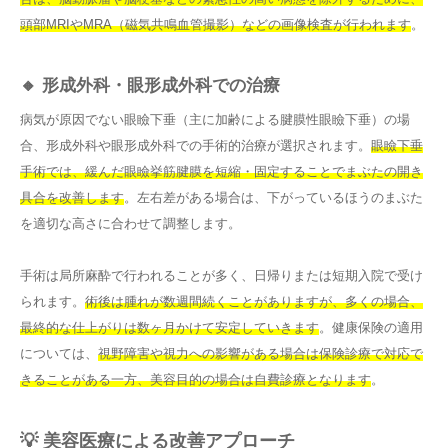
頭部MRIやMRA（磁気共鳴血管撮影）などの画像検査が行われます
。
🔸 形成外科・眼形成外科での治療
病気が原因でない眼瞼下垂（主に加齢による腱膜性眼瞼下垂）の場
合、形成外科や眼形成外科での手術的治療が選択されます。
眼瞼下垂
手術では、緩んだ眼瞼挙筋腱膜を短縮・固定することでまぶたの開き
具合を改善します
。左右差がある場合は、下がっているほうのまぶた
を適切な高さに合わせて調整します。
手術は局所麻酔で行われることが多く、日帰りまたは短期入院で受け
られます。
術後は腫れが数週間続くことがありますが、多くの場合、
最終的な仕上がりは数ヶ月かけて安定していきます
。健康保険の適用
については、
視野障害や視力への影響がある場合は保険診療で対応で
きることがある一方、美容目的の場合は自費診療となります
。
💡 美容医療による改善アプローチ