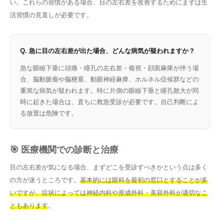
い。これらの習慣がある場合、目の左右差を改善するためにまずは生
活習慣の見直しが必要です。
Q. 急に目の左右差が出た場合、どんな病気が疑われますか？
急な眼瞼下垂に頭痛・瞳孔の左右差・複視・顔面麻痺が伴う場
合、脳動脈瘤や脳梗塞、動眼神経麻痺、ホルネル症候群などの
重篤な病気が疑われます。特に片側の眼瞼下垂と瞳孔散大が同
時に起きた場合は、直ちに救急受診が必要です。自己判断によ
る放置は危険です。
🎯 医療機関での診断と治療
目の左右差が気になる場合、まずどこを受診すべきかという点は多く
の方が迷うところです。
基本的には眼科を最初の窓口とすることが多
いですが、症状によっては神経内科や形成外科・美容外科が適切なこ
ともあります
。