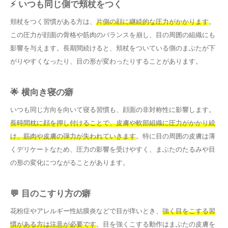
⚡ いつも同じ側で頬杖をつく
頬杖をつく習慣がある方は、
片側の顔に継続的な圧力がかかります
。
この圧力が顔面の骨格や筋肉のバランスを崩し、目の周囲の組織にも
影響を与えます。長期間続けると、頬杖をついている側のまぶたが下
がりやすくなったり、目の形が変わったりすることがあります。
🌟 横向き寝の癖
いつも同じ方向を向いて寝る習慣も、顔面の非対称性に影響します。
長時間枕に顔を押し付けることで、皮膚や軟部組織に圧力がかかり続
け、筋肉や皮膚の弾力が失われていきます
。特に目の周囲の皮膚は薄
くデリケートなため、圧力の影響を受けやすく、まぶたのたるみや目
の形の変化につながることがあります。
💬 目のこすり方の癖
花粉症やアレルギー性結膜炎などで目が痒いとき、
強く目をこする習
慣がある方は注意が必要です
。目を強くこする動作はまぶたの皮膚を