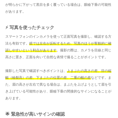
が明らかに下がって黒目を多く覆っている場合は、眼瞼下垂の可能性
があります。
⚡ 写真を使ったチェック
スマートフォンのインカメラを使って正面写真を撮影し、確認する方
法も有効です。
鏡では左右が反転するため、写真のほうが客観的に確
認しやすいという利点があります
。撮影の際は、カメラを目線と同じ
高さに置き、正面を向いて自然な表情で撮ることがポイントです。
撮影した写真で確認すべきポイントは、
上まぶたの高さの差、目の縦
幅（瞼裂高）の差、下まぶたの位置の差、二重の幅の差
などです。ま
た、眉の高さが左右で異なる場合は、まぶたを上げようとして眉を引
き上げている可能性があり、眼瞼下垂の間接的なサインになることが
あります。
🌟 緊急性が高いサインの確認