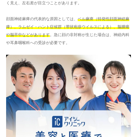
く見え、左右差が目立つことがあります。
顔面神経麻痺の代表的な原因としては、
ベル麻痺（特発性顔面神経麻
痺）、ラムゼイ・ハント症候群（帯状疱疹ウイルスによる）、脳腫瘍
や脳卒中などがあります
。急に顔の非対称が生じた場合は、神経内科
や耳鼻咽喉科への受診が必要です。