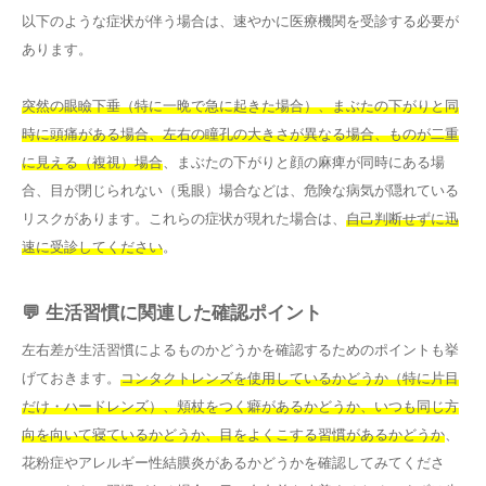
以下のような症状が伴う場合は、速やかに医療機関を受診する必要が
あります。
突然の眼瞼下垂（特に一晩で急に起きた場合）、まぶたの下がりと同
時に頭痛がある場合、左右の瞳孔の大きさが異なる場合、ものが二重
に見える（複視）場合
、まぶたの下がりと顔の麻痺が同時にある場
合、目が閉じられない（兎眼）場合などは、危険な病気が隠れている
リスクがあります。これらの症状が現れた場合は、
自己判断せずに迅
速に受診してください
。
💬 生活習慣に関連した確認ポイント
左右差が生活習慣によるものかどうかを確認するためのポイントも挙
げておきます。
コンタクトレンズを使用しているかどうか（特に片目
だけ・ハードレンズ）、頬杖をつく癖があるかどうか、いつも同じ方
向を向いて寝ているかどうか、目をよくこする習慣があるかどうか
、
花粉症やアレルギー性結膜炎があるかどうかを確認してみてくださ