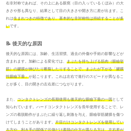
右非対称であれば、その上にある眼窩（目の入っているくぼみ）の大
きさや形も異なり、結果として目の大きさや開き方に差が出ます。こ
れは
生まれつきの特徴であり、基本的な非対称性は持続することが多
い
です。
📝 後天的な原因
後天的な原因には、加齢、生活習慣、過去の外傷や手術の影響などが
含まれます。加齢による変化では、
まぶたを持ち上げる筋肉（眼瞼挙
筋）の腱膜が伸びたり断裂したりすることで、まぶたが下がる「腱膜
性眼瞼下垂」
が起こります。これは左右で進行のスピードが異なるこ
とが多く、目の開きの左右差につながります。
また、
コンタクトレンズの長期使用も後天的な眼瞼下垂の一因
として
知られています。ハードコンタクトレンズを長年使用することで、レ
ンズの着脱動作がまぶたに繰り返し刺激を与え、眼瞼挙筋腱膜を傷つ
けてしまうことがあります。
片目だけコンタクトレンズを使用してい
る方や、利き手の関係で片側だけ着脱の仕方が異なる方は、左右差が