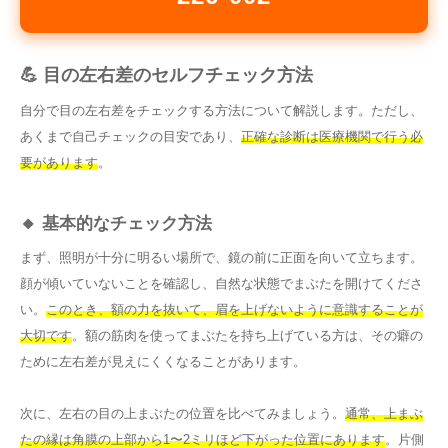
💪 目の左右差のセルフチェック方法
自分で目の左右差をチェックする方法について解説します。ただし、
あくまで自己チェックの目安であり、
正確な診断は医療機関で行う必
要があります
。
🔸 基本的なチェック方法
まず、照明が十分に明るい場所で、鏡の前に正面を向いて立ちます。
顔が傾いていないことを確認し、自然な状態でまぶたを開けてくださ
い。
このとき、額の力を抜いて、眉を上げないように意識することが
大切です
。額の筋肉を使ってまぶたを持ち上げている方は、その癖の
ために左右差が見えにくくなることがあります。
次に、左右の目の上まぶたの位置を比べてみましょう。
通常、上まぶ
たの縁は角膜の上部から1〜2ミリほど下がった位置にあります
。片側