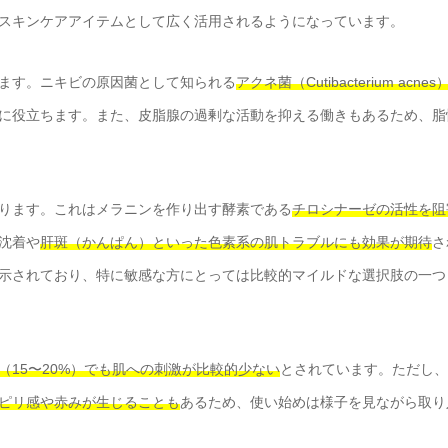
スキンケアアイテムとして広く活用されるようになっています。
ます。ニキビの原因菌として知られる
アクネ菌（Cutibacterium acnes
に役立ちます。また、皮脂腺の過剰な活動を抑える働きもあるため、脂
ります。これはメラニンを作り出す酵素である
チロシナーゼの活性を阻
沈着や
肝斑（かんぱん）といった色素系の肌トラブルにも効果が期待
さ
示されており、特に敏感な方にとっては比較的マイルドな選択肢の一つ
（15〜20%）でも肌への刺激が比較的少ない
とされています。ただし、
ピリ感や赤みが生じることも
あるため、使い始めは様子を見ながら取り