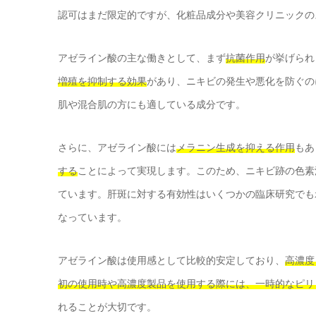
認可はまだ限定的ですが、化粧品成分や美容クリニックの
アゼライン酸の主な働きとして、まず
抗菌作用
が挙げられ
増殖を抑制する効果
があり、ニキビの発生や悪化を防ぐの
肌や混合肌の方にも適している成分です。
さらに、アゼライン酸には
メラニン生成を抑える作用
もあ
する
ことによって実現します。このため、ニキビ跡の色素
ています。肝斑に対する有効性はいくつかの臨床研究でも
なっています。
アゼライン酸は使用感として比較的安定しており、
高濃度
初の使用時や高濃度製品を使用する際には、一時的なピリ
れることが大切です。