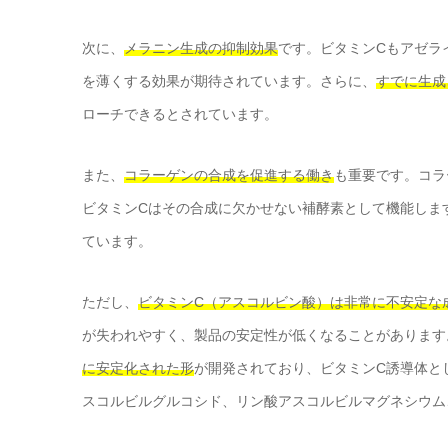
次に、
メラニン生成の抑制効果
です。ビタミンCもアゼラ
を薄くする効果が期待されています。さらに、
すでに生成
ローチできるとされています。
また、
コラーゲンの合成を促進する働き
も重要です。コラ
ビタミンCはその合成に欠かせない補酵素として機能しま
ています。
ただし、
ビタミンC（アスコルビン酸）は非常に不安定な
が失われやすく、製品の安定性が低くなることがあります
に安定化された形
が開発されており、ビタミンC誘導体と
スコルビルグルコシド、リン酸アスコルビルマグネシウム