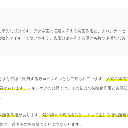
効果的な成分です。アクネ菌の増殖を抑える抗菌作用と、チロシナーゼ
比較的マイルドで使いやすく、皮脂分泌を抑える働きも持つ多機能な美
ざまな代謝に関与する必須ビタミンとして知られています。
人間の体内
要があります。
スキンケアの分野では、その強力な抗酸化作用と美肌効
。
抗酸化作用
があります。
紫外線や大気汚染などによって生じる活性酸素
防や、透明感のある肌づくりにつながります。