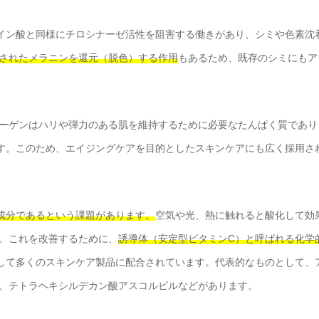
イン酸と同様にチロシナーゼ活性を阻害する働きがあり、シミや色素沈
されたメラニンを還元（脱色）する作用
もあるため、既存のシミにもア
ーゲンはハリや弾力のある肌を維持するために必要なたんぱく質であり
す。このため、エイジングケアを目的としたスキンケアにも広く採用さ
成分であるという課題があります。
空気や光、熱に触れると酸化して効
。これを改善するために、
誘導体（安定型ビタミンC）と呼ばれる化学
して多くのスキンケア製品に配合されています。代表的なものとして、
、テトラヘキシルデカン酸アスコルビルなどがあります。