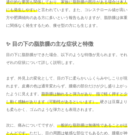
遺伝的な要因も関係しており、家族に脂肪腫の既往がある場合は本人
にも発生しやすい
と言われています。また、コレステロール値が高い
方や肥満傾向のある方に多いという報告もありますが、脂肪腫は体重
に関係なく発生するため、痩せ型の方にも生じます。
✨ 目の下の脂肪腫の主な症状と特徴
目の下に脂肪腫ができた場合、以下のような特徴が見られます。それ
ぞれの症状について詳しく説明します。
まず、外見上の変化として、目の下に柔らかいふくらみやしこりが現
れます。皮膚の色は通常変わらず、腫瘍の部分だけが少し盛り上がっ
たように見えます。
脂肪腫は触れると弾力があり、指で軽く押すと少
し動く感触があります（可動性があるといいます）。
硬さは豆腐より
も柔らかく、ゴムのような弾力とも表現されます。
次に、痛みについてですが、
一般的な脂肪腫は無痛性であることがほ
とんどです。
ただし、目の周囲は敏感な部位でもあるため、腫瘍が神