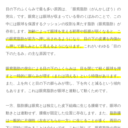
目の下のふくらみで最も多い原因は、「眼窩脂肪（がんかしぼう）の
突出」です。眼窩とは眼球が収まっている骨のくぼみのことで、この
中には眼球を保護するクッションの役割を果たす脂肪（眼窩脂肪）が
存在します。
加齢によって眼球を支える靭帯や筋膜が弱くなると、こ
の眼窩脂肪が前方へ押し出されるようになり、目の下の皮膚を内側か
ら押して膨らみとして見えるようになります。
これがいわゆる「目の
下のたるみ」の主な原因です。
眼窩脂肪の突出による目の下のふくらみは、目を閉じて軽く眼球を押
すと一時的に膨らみが増す（または消える）という特徴があります。
また、上を向くと目の下の膨らみが増し、下を向くと減るという傾向
もあります。これは眼窩脂肪が眼球と連動して動くためです。
一方、脂肪腫は眼窩とは独立した皮下組織に生じる腫瘍です。眼球の
動きとは連動せず、腫瘤が固定した位置に存在します。また、
脂肪腫
は一般的に片側性（左右どちらか一方）に生じることが多く、両目の
下に同時に現れることは少ない
です。これに対して、眼窩脂肪の突出