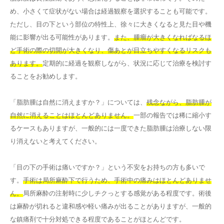
め、小さくて症状がない場合は経過観察を選択することも可能です。
ただし、目の下という部位の特性上、徐々に大きくなると見た目や機
能に影響が出る可能性があります。
また、腫瘤が大きくなればなるほ
ど手術の際の切開が大きくなり、傷あとが目立ちやすくなるリスクも
あります。
定期的に経過を観察しながら、状況に応じて治療を検討す
ることをお勧めします。
「脂肪腫は自然に消えますか？」については、
残念ながら、脂肪腫が
自然に消えることはほとんどありません。
一部の報告では稀に縮小す
るケースもありますが、一般的には一度できた脂肪腫は治療しない限
り消えないと考えてください。
「目の下の手術は痛いですか？」という不安をお持ちの方も多いで
す。
手術は局所麻酔下で行うため、手術中の痛みはほとんどありませ
ん。
局所麻酔の注射時に少しチクっとする感覚がある程度です。術後
は麻酔が切れると違和感や軽い痛みが出ることがありますが、一般的
な鎮痛剤で十分対処できる程度であることがほとんどです。