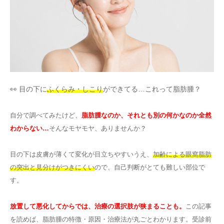
その他
言語
简体中文
한국어
日本語
Español
English
👀 目の下に
ふくらみ・しこり
ができてる…これって脂肪腫？
自分で調べてみたけど、
脂肪腫なのか、それとも別の何かなのか全然
わからない…
そんなモヤモヤ、ありませんか？
目の下は皮膚が薄くて変化が目立ちやすいうえ、
加齢による眼窩脂肪
の突出と見分けがつきにくい
ので、自己判断がとても難しい部位で
す。
放置して悪化してからでは、治療の選択肢が狭まることも。
この記事
を読めば、脂肪腫の特徴・原因・治療法が丸ごとわかります。受診前