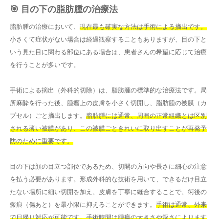
🎯 目の下の脂肪腫の治療法
脂肪腫の治療において、
現在最も確実な方法は手術による摘出です。
小さくて症状がない場合は経過観察することもありますが、目の下と
いう見た目に関わる部位にある場合は、患者さんの希望に応じて治療
を行うことが多いです。
手術による摘出（外科的切除）は、脂肪腫の標準的な治療法です。局
所麻酔を行った後、腫瘤上の皮膚を小さく切開し、脂肪腫の被膜（カ
プセル）ごと摘出します。
脂肪腫には通常、周囲の正常組織とは区別
される薄い被膜があり、この被膜ごときれいに取り出すことが再発予
防のために重要です。
目の下は顔の目立つ部位であるため、切開の方向や長さに細心の注意
を払う必要があります。形成外科的な技術を用いて、できるだけ目立
たない場所に細い切開を加え、皮膚を丁寧に縫合することで、術後の
瘢痕（傷あと）を最小限に抑えることができます。
手術は通常、外来
で日帰り対応が可能です。手術時間は腫瘍の大きさや深さによります