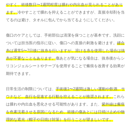
やすく、術後数日〜1週間程度は腫れや内出血が見られることがあり
ます。
冷やすことで腫れを抑えることができますが、直接冷却剤を当
てるのは避け、タオルに包んでから当てるようにしてください。
傷口のケアとしては、手術部位は清潔を保つことが基本です。洗顔に
ついては担当医の指示に従い、傷口への直接の刺激を避けます。
縫合
糸は通常5〜7日後に抜糸を行いますが、溶ける糸を使用した場合は抜
糸が不要なこともあります。
傷あとが気になる場合は、抜糸後からシ
リコンジェルシートやテープを使用することで瘢痕を改善する効果が
期待できます。
日常生活の制限については、
手術後1〜2週間は激しい運動や飲酒、サ
ウナなど、血行を促進する行動を控えることが推奨されます。
これら
は腫れや内出血を悪化させる可能性があります。また、
紫外線は瘢痕
を色素沈着させる原因になるため、術後の傷あとには日焼け止めや物
理的な遮光（帽子や日焼け対策）を行うことが望ましいです。