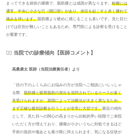
まってできる袋状の腫瘤で、脂肪腫とは成因が異なります。
粉瘤には
通常、中央に小さな穴（開口部）があり、炎症を起こすと赤く腫れて
痛みを伴います。
脂肪腫より硬めに感じることも多いです。見た目だ
けでは区別が難しいこともあるため、専門医による診察を受けること
が重要です。
👨‍⚕️ 当院での診療傾向【医師コメント】
高桑康太 医師（当院治療責任者）より
「目の下のふくらみにお悩みの方が当院へご相談にいらっしゃ
る際、
脂肪腫と眼窩脂肪の突出を混同されているケースが多く
見受けられますが、原因によって治療法が大きく異なるため、
まず正確な鑑別診断を行うことが非常に大切です。
最近の傾向
として、見た目への関心の高まりから比較的早い段階でご来院
いただく方が増えており、腫瘤が小さいうちに対処できるほど
手術の負担や傷あとも最小限に抑えられます。気になる症状が