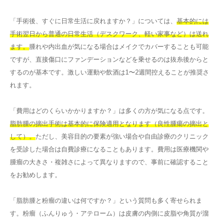
「手術後、すぐに日常生活に戻れますか？」については、
基本的には
手術翌日から普通の日常生活（デスクワーク、軽い家事など）は送れ
ます。
腫れや内出血が気になる場合はメイクでカバーすることも可能
ですが、直接傷口にファンデーションなどを乗せるのは抜糸後からと
するのが基本です。激しい運動や飲酒は1〜2週間控えることが推奨さ
れます。
「費用はどのくらいかかりますか？」は多くの方が気になる点です。
脂肪腫の摘出手術は基本的に保険適用となります（良性腫瘍の摘出と
して）。
ただし、美容目的の要素が強い場合や自由診療のクリニック
を受診した場合は自費診療になることもあります。費用は医療機関や
腫瘤の大きさ・複雑さによって異なりますので、事前に確認すること
をお勧めします。
「脂肪腫と粉瘤の違いは何ですか？」という質問も多く寄せられま
す。粉瘤（ふんりゅう・アテローム）は皮膚の内側に皮脂や角質が溜