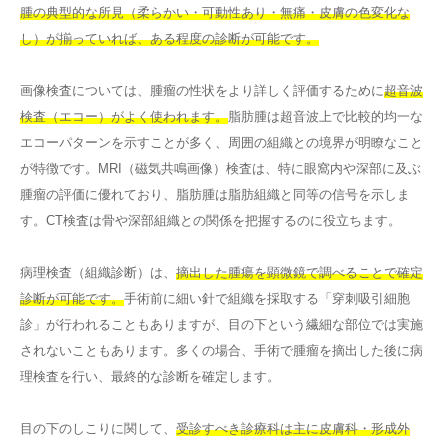
腫の典型的な所見（柔らかい・可動性あり・無痛・皮膚の色変化な
し）が揃っていれば、ある程度の診断が可能です。
画像検査については、腫瘤の性状をより詳しく評価するために
超音波
検査（エコー）がよく使われます。
脂肪腫は超音波上で比較的均一な
エコーパターンを示すことが多く、周囲の組織との境界が明瞭なこと
が特徴です。MRI（磁気共鳴画像）検査は、特に眼窩内や深部に及ぶ
腫瘤の評価に優れており、脂肪腫は脂肪組織と同等の信号を示しま
す。CT検査は骨や深部組織との関係を把握するのに役立ちます。
病理検査（組織診断）は、
摘出した腫瘍を顕微鏡で調べることで確定
診断が可能です。
手術前に細い針で組織を採取する「穿刺吸引細胞
診」が行われることもありますが、目の下という繊細な部位では実施
されないこともあります。多くの場合、手術で腫瘤を摘出した後に病
理検査を行い、最終的な診断を確定します。
目の下のしこりに関して、
受診すべき診療科は主に皮膚科・形成外