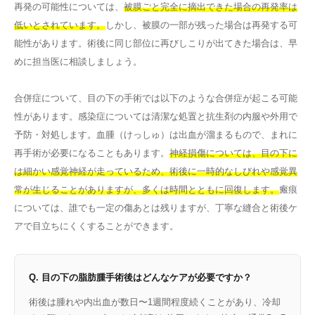
再発の可能性については、
被膜ごと完全に摘出できた場合の再発率は
低いとされています。
しかし、被膜の一部が残った場合は再発する可
能性があります。術後に同じ部位に再びしこりが出てきた場合は、早
めに担当医に相談しましょう。
合併症について、目の下の手術では以下のような合併症が起こる可能
性があります。感染症については清潔な処置と抗生剤の内服や外用で
予防・対処します。血腫（けっしゅ）は出血が溜まるもので、まれに
再手術が必要になることもあります。
神経損傷については、目の下に
は細かい感覚神経が走っているため、術後に一時的なしびれや感覚異
常が生じることがありますが、多くは時間とともに回復します。
瘢痕
については、誰でも一定の傷あとは残りますが、丁寧な縫合と術後ケ
アで目立ちにくくすることができます。
Q. 目の下の脂肪腫手術後はどんなケアが必要ですか？
術後は腫れや内出血が数日〜1週間程度続くことがあり、冷却