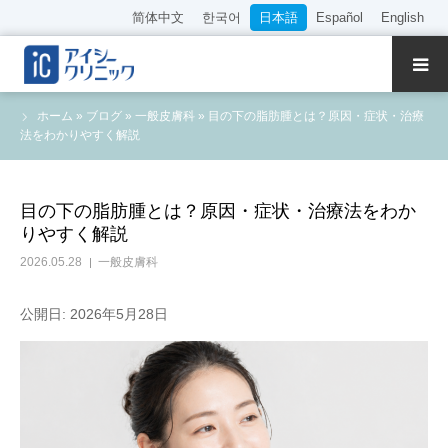
简体中文
한국어
日本語
Español
English
クリニック紹介
ホーム
»
ブログ
»
一般皮膚科
»
目の下の脂肪腫とは？原因・症状・治療
法をわかりやすく解説
診療内容
院長・医師の紹介
目の下の脂肪腫とは？原因・症状・治療法をわか
りやすく解説
WEB予約
2026.05.28
一般皮膚科
料金表
公開日: 2026年5月28日
アクセス
採用情報