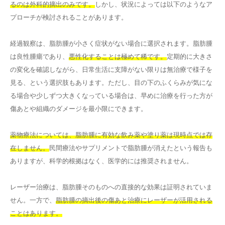
るのは外科的摘出のみです。
しかし、状況によっては以下のようなア
プローチが検討されることがあります。
経過観察は、脂肪腫が小さく症状がない場合に選択されます。脂肪腫
は良性腫瘍であり、
悪性化することは極めて稀です。
定期的に大きさ
の変化を確認しながら、日常生活に支障がない限りは無治療で様子を
見る、という選択肢もあります。ただし、目の下のふくらみが気にな
る場合や少しずつ大きくなっている場合は、早めに治療を行った方が
傷あとや組織のダメージを最小限にできます。
薬物療法については、脂肪腫に有効な飲み薬や塗り薬は現時点では存
在しません。
民間療法やサプリメントで脂肪腫が消えたという報告も
ありますが、科学的根拠はなく、医学的には推奨されません。
レーザー治療は、脂肪腫そのものへの直接的な効果は証明されていま
せん。一方で、
脂肪腫の摘出後の傷あと治療にレーザーが活用される
ことはあります。