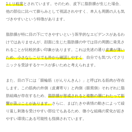
1ミリ程度
とされています。そのため、皮下に脂肪腫が生じた場合、
他の部位に比べて膨らみとして視認されやすく、本人も周囲の人も気
づきやすいという特徴があります。
脂肪腫が特に目の下にできやすいという医学的なエビデンスがあるわ
けではありませんが、顔面に生じた脂肪腫の中では目の周囲に発見さ
れることが比較的多い印象があります。これは先述の通り
皮膚が薄い
ため、小さなしこりでも外から確認しやすく
、自分でも気づいてクリ
ニックを受診するケースが多いためと考えられます。
また、目の下には「眼輪筋（がんりんきん）」と呼ばれる筋肉が存在
します。この筋肉の外側（皮膚寄り）と内側（眼窩側）それぞれに脂
肪組織が存在するため、
脂肪腫が形成されると複数の層にわたって影
響が及ぶことがあります。
さらに、まばたきや表情の動きによって繰
り返し刺激を受けやすい部位でもあるため、微小な組織の変化が起き
やすい環境にある可能性も指摘されています。