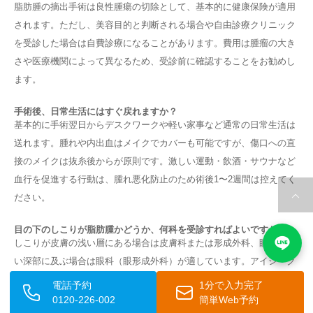
脂肪腫の摘出手術は良性腫瘍の切除として、基本的に健康保険が適用
されます。ただし、美容目的と判断される場合や自由診療クリニック
を受診した場合は自費診療になることがあります。費用は腫瘤の大き
さや医療機関によって異なるため、受診前に確認することをお勧めし
ます。
手術後、日常生活にはすぐ戻れますか？
基本的に手術翌日からデスクワークや軽い家事など通常の日常生活は
送れます。腫れや内出血はメイクでカバーも可能ですが、傷口への直
接のメイクは抜糸後からが原則です。激しい運動・飲酒・サウナなど
血行を促進する行動は、腫れ悪化防止のため術後1〜2週間は控えてく
ださい。
目の下のしこりが脂肪腫かどうか、何科を受診すればよいですか？
しこりが皮膚の浅い層にある場合は皮膚科または形成外科、眼窩に近
い深部に及ぶ場合は眼科（眼形成外科）が適しています。アイシーク
リニック池袋院では、脂肪腫と眼窩脂肪突出の鑑別診断から、それぞ
電話予約
1分で入力完了
れに適した治療法の提案まで丁寧なカウンセリングを行っていますの
0120-226-002
簡単Web予約