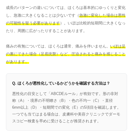
成長のパターンの違いについては、ほくろは基本的にゆっくりと変化
し、急激に大きくなることは少ないです（
急激に変化した場合は悪性
の可能性を疑う必要があります
）。いぼは比較的短期間に大きくなっ
たり、周囲に広がったりすることがあります。
痛みの有無については、ほくろは通常、痛みを伴いません。
いぼは足
の裏にできた場合（足底疣贅）など、圧迫されると痛みを感じること
があります。
Q. ほくろが悪性化しているかどうかを確認する方法は？
悪性化の目安として「ABCDEルール」が有効です。形の非対
称（A）・境界の不明瞭さ（B）・色の不均一（C）・直径
6mm以上（D）・短期間での変化（E）の5項目を確認します。
一つでも当てはまる場合は、皮膚科や美容クリニックでダーモ
スコピー検査を早めに受けることが推奨されます。