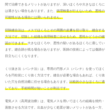
間で治療できるメリットがありますが、深いほくろや大きなほくろに
は適さない場合もあります。また、
病理検査が行えないため、悪性の
可能性がある場合には用いられません。
切除縫合法は、メスでほくろとその周囲の皮膚を切り取り、縫合する
方法です。切除した組織を病理検査に出せるため、悪性かどうかの確
認ができます。
大きなほくろや、悪性の疑いがあるほくろに適してい
ます。縫合跡が残る場合がありますが、医師の技術によっては傷跡が
目立ちにくくなります。
くり抜き法（パンチ法）は、専用の円形メス（パンチ）を使ってほく
ろを円柱状にくり抜く方法です。縫合が必要な場合もあれば、くり抜
いた穴を自然治癒に任せる場合もあります。
比較的小さなほくろに適
しており、手術時間が短いことが利点です。
電気メス（高周波治療）は、電気メスを用いてほくろの組織を焼灼・
蒸散させる方法です。出血が少なく処置が速いメリットがある一方、