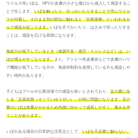
ウイルス性いぼは、HPVが皮膚の小さな傷口から侵入して感染するこ
とで生じます。
いぼを触ったり、引っかいたりすることで手にウイル
スが付着し、そのまま別の部位に触れると「自家接種」といわれるセ
ルフ感染が起こります。
いぼを爪でかいたり、はさみで切ったりする
ことは、感染を広げる原因になります。
免疫力が低下しているとき（体調不良・過労・ストレスなど）は、い
ぼが増えやすくなります。
また、アトピー性皮膚炎などで皮膚のバリ
ア機能が低下している方や、免疫抑制剤を使用している方も感染しや
すい傾向があります。
子どもはプールや公衆浴場での感染が多いとされており、
足の裏に生
じる「足底疣贅（そくていゆうぜい）」が特に問題になります。足の
裏のいぼは体重がかかるため内側に向かって成長しやすく、痛みを伴
うことがあります。
いぼがある場合の日常的な注意点として、
いぼを不必要に触らない、