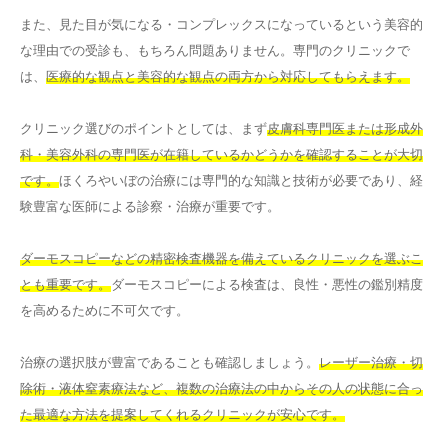
また、見た目が気になる・コンプレックスになっているという美容的
な理由での受診も、もちろん問題ありません。専門のクリニックで
は、
医療的な観点と美容的な観点の両方から対応してもらえます。
クリニック選びのポイントとしては、まず
皮膚科専門医または形成外
科・美容外科の専門医が在籍しているかどうかを確認することが大切
です。
ほくろやいぼの治療には専門的な知識と技術が必要であり、経
験豊富な医師による診察・治療が重要です。
ダーモスコピーなどの精密検査機器を備えているクリニックを選ぶこ
とも重要です。
ダーモスコピーによる検査は、良性・悪性の鑑別精度
を高めるために不可欠です。
治療の選択肢が豊富であることも確認しましょう。
レーザー治療・切
除術・液体窒素療法など、複数の治療法の中からその人の状態に合っ
た最適な方法を提案してくれるクリニックが安心です。