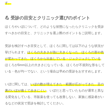
す。
💪 受診の目安とクリニック選びのポイント
ほくろやいぼについて、どのような状態になったらクリニックを受診
すべきかの目安と、クリニックを選ぶ際のポイントをご説明します。
受診を検討すべき目安として、ほくろに関しては以下のような状況が
挙げられます。
ほくろの大きさが急に大きくなった、ほくろの形や色
が変わってきた、ほくろから出血している・ジュクジュクしている
、
ほくろが6mm以上の大きさになっている、ほくろが不規則な形をして
いる・色が均一でない、という場合は早めの受診をおすすめします。
いぼに関しては、
いぼの数が増えてきた・範囲が広がってきた、足の
裏のいぼが痛くて歩きにくい
、いぼだと思っていたものが通常と異な
る変化をしている、市販薬を使っても改善しない、家族に感染者がい
るなどの状況で受診を検討してください。