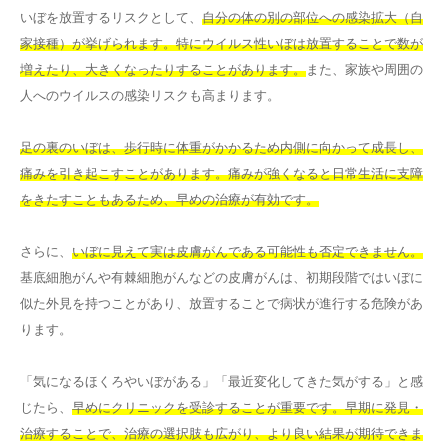
いぼを放置するリスクとして、
自分の体の別の部位への感染拡大（自
家接種）が挙げられます。特にウイルス性いぼは放置することで数が
増えたり、大きくなったりすることがあります。
また、家族や周囲の
人へのウイルスの感染リスクも高まります。
足の裏のいぼは、歩行時に体重がかかるため内側に向かって成長し、
痛みを引き起こすことがあります。痛みが強くなると日常生活に支障
をきたすこともあるため、早めの治療が有効です。
さらに、
いぼに見えて実は皮膚がんである可能性も否定できません。
基底細胞がんや有棘細胞がんなどの皮膚がんは、初期段階ではいぼに
似た外見を持つことがあり、放置することで病状が進行する危険があ
ります。
「気になるほくろやいぼがある」「最近変化してきた気がする」と感
じたら、
早めにクリニックを受診することが重要です。早期に発見・
治療することで、治療の選択肢も広がり、より良い結果が期待できま