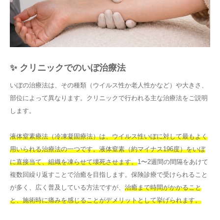
✨ クリニックでのいぼ治療法
いぼの治療法は、その種類（ウイルス性か老人性かなど）や大きさ、
部位によって異なります。クリニックで行われる主な治療法をご説明
します。
液体窒素療法（冷凍凝固療法）は、ウイルス性いぼに対して最もよく
用いられる治療法の一つです。液体窒素（約マイナス196度）をいぼ
に直接当て、組織を凍らせて壊死させます。
1〜2週間の間隔をあけて
複数回繰り返すことで治癒を目指します。保険診療で受けられること
が多く、広く普及している方法ですが、
治癒まで時間がかかること
と、施術時に痛みを感じることがデメリットとして挙げられます。