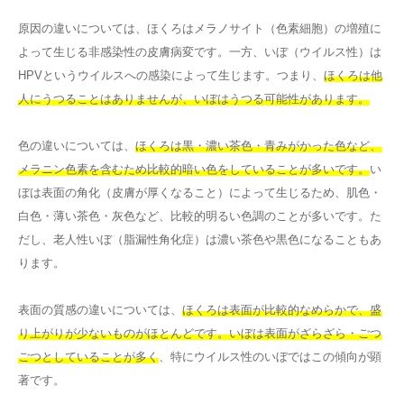
原因の違いについては、ほくろはメラノサイト（色素細胞）の増殖に
よって生じる非感染性の皮膚病変です。一方、いぼ（ウイルス性）は
HPVというウイルスへの感染によって生じます。つまり、
ほくろは他
人にうつることはありませんが、いぼはうつる可能性があります。
色の違いについては、
ほくろは黒・濃い茶色・青みがかった色など、
メラニン色素を含むため比較的暗い色をしていることが多いです。
い
ぼは表面の角化（皮膚が厚くなること）によって生じるため、肌色・
白色・薄い茶色・灰色など、比較的明るい色調のことが多いです。た
だし、老人性いぼ（脂漏性角化症）は濃い茶色や黒色になることもあ
ります。
表面の質感の違いについては、
ほくろは表面が比較的なめらかで、盛
り上がりが少ないものがほとんどです。いぼは表面がざらざら・ごつ
ごつとしていることが多く
、特にウイルス性のいぼではこの傾向が顕
著です。