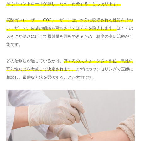
深さのコントロールが難しいため、再発することもあります。
炭酸ガスレーザー（CO2レーザー）は、水分に吸収される性質を持つ
レーザーで、皮膚の組織を蒸散させてほくろを除去します。
ほくろの
大きさや深さに応じて照射量を調整できるため、精度の高い治療が可
能です。
どの治療法が適しているかは、
ほくろの大きさ・深さ・部位・悪性の
可能性などを考慮して決定されます。
まずはカウンセリングで医師に
相談し、最適な方法を選択することが大切です。