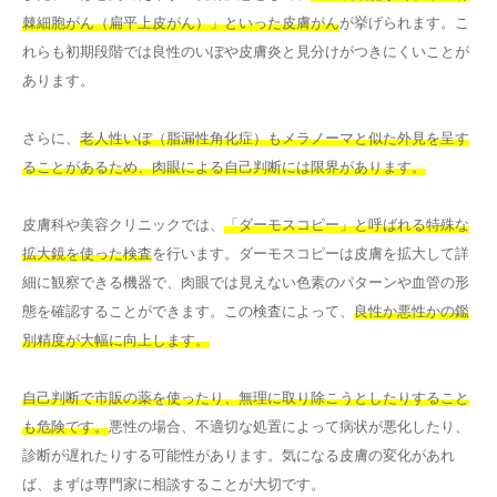
棘細胞がん（扁平上皮がん）」といった皮膚がん
が挙げられます。こ
れらも初期段階では良性のいぼや皮膚炎と見分けがつきにくいことが
あります。
さらに、
老人性いぼ（脂漏性角化症）もメラノーマと似た外見を呈す
ることがあるため、肉眼による自己判断には限界があります。
皮膚科や美容クリニックでは、
「ダーモスコピー」と呼ばれる特殊な
拡大鏡を使った検査
を行います。ダーモスコピーは皮膚を拡大して詳
細に観察できる機器で、肉眼では見えない色素のパターンや血管の形
態を確認することができます。この検査によって、
良性か悪性かの鑑
別精度が大幅に向上します。
自己判断で市販の薬を使ったり、無理に取り除こうとしたりすること
も危険です。
悪性の場合、不適切な処置によって病状が悪化したり、
診断が遅れたりする可能性があります。気になる皮膚の変化があれ
ば、まずは専門家に相談することが大切です。