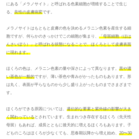
にある「メラノサイト」と呼ばれる色素細胞が増殖することで生じ
る、
良性の皮膚病変
です。
メラノサイトはもともと皮膚の色を決めるメラニン色素を産生する細
胞ですが、何らかのきっかけでこの細胞が集まり、
「母斑細胞（ほは
んさいぼう）」と呼ばれる状態になることで、ほくろとして皮膚表面
に現れます。
ほくろの色は、メラニン色素の量や深さによって異なります。
黒や濃
い茶色が一般的
ですが、薄い茶色や青みがかったものもあります。形
は丸く、表面が平らなものから少し盛り上がったものまでさまざまで
す。
ほくろができる原因については、
遺伝的な要素と紫外線の影響が大き
く関わっている
とされています。生まれつき存在するほくろ（先天性
母斑）もあれば、成長とともに後天的に増えるほくろもあります。子
どものころはほくろが少なくても、思春期以降から増え始め、
20〜30