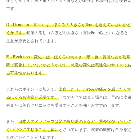
かどうかです。黒・茶・赤・白・青などが混在する場合は注意が必要
です。
D（Diameter：直径）は、ほくろの大きさが6mmを超えていないかど
うかです。
鉛筆の消しゴムほどの大きさ（直径6mm以上）になると、
注意が必要とされています。
E（Evolution：変化）は、ほくろの大きさ・形・色・質感などが短期
間で変化していないかどうかです。急激な変化は悪性化のサインであ
る可能性があります。
これらのポイントに加えて、
出血したり、かゆみや痛みを感じたりす
るほくろも注意が必要です。
一つでも当てはまる場合は、早めに皮膚
科または美容クリニックを受診することを強くおすすめします。
また、
日本人のメラノーマは足の裏や爪の下など、紫外線が当たりに
くい部位に生じることも多い
とされています。皮膚の観察は全身を定
期的に行うことが大切です。