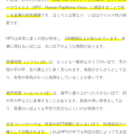
ーマウイルス（HPV：Human Papilloma Virus）に感染することで生
じる皮膚の良性腫瘍
です。ほくろとは異なり、いぼはウイルス性の病
変です。
HPVは非常に多くの型が存在し、
100種類以上が知られています。
皮
膚に現れるいぼには、主に以下のような種類があります。
普通疣贅（ふつういぼ）
は、もっとも一般的なタイプのいぼで、手の
指や手の甲、足の裏などに多く見られます。表面がざらざらとしてお
り、灰色や茶色がかった色調をしていることが多いです。
扁平疣贅（へんぺいいぼ）
は、扁平に盛り上がった小さないぼで、顔
や手の甲などに多発することがあります。肌色や薄い茶色をしてお
り、普通のいぼよりも平坦で目立ちにくいのが特徴です。
尖圭コンジローマは、性器や肛門周囲に生じるいぼで、性感染症の一
種として分類されます。
これはHPVの中でも特定の型によって引き起