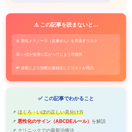
⚠️ この記事を読まないと…
🚨 悪性メラノーマ（皮膚がん）を見逃すリスク
😰 いぼが全身に広がってしまう可能性
💸 放置により治療が複雑化してコストが増大
✅ この記事でわかること
📌
ほくろ・いぼの正しい見分け方
📌
悪性化のサイン（ABCDEルール）
を解説
📌 クリニックでの最新治療法