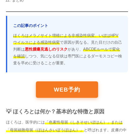
まとめ
この記事のポイント
ほくろはメラノサイト増殖による非感染性病変、いぼはHPV
ウイルスによる感染性病変
で原因が異なる。見た目だけの自己
判断は
悪性腫瘍見逃しのリスク
があり、
ABCDEルールで変化
を確認
しつつ、気になる症状は専門医によるダーモスコピー検
査を早めに受けることが重要。
WEB予約
💡 ほくろとは何か？基本的な特徴と原因
ほくろは、医学的には
「色素性母斑（しきそせいぼはん）」または
「母斑細胞母斑（ぼはんさいぼうぼはん）」
と呼ばれます。皮膚の中