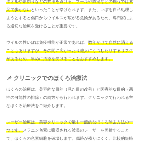
タオルや爪切りなどの共用を避ける、プールや銭湯などの施設では素
足で歩かない
といったことが挙げられます。また、いぼを自己処理し
ようとすると傷口からウイルスが広がる危険があるため、専門家によ
る適切な治療を受けることが重要です。
ウイルス性いぼは免疫機能が正常であれば、
数年かけて自然に消える
こともありますが、その間に広がったり他人にうつしたりするリスク
があるため、早めに治療を受けることをおすすめします。
📌 クリニックでのほくろ治療法
ほくろの治療は、美容的な目的（見た目の改善）と医療的な目的（悪
性の可能性の排除）の両方から行われます。クリニックで行われる主
なほくろ治療法をご紹介します。
レーザー治療は、美容クリニックで最も一般的なほくろ除去方法の一
つです。
メラニン色素に吸収される波長のレーザーを照射すること
で、ほくろの色素細胞を破壊します。傷跡が残りにくく、比較的短時