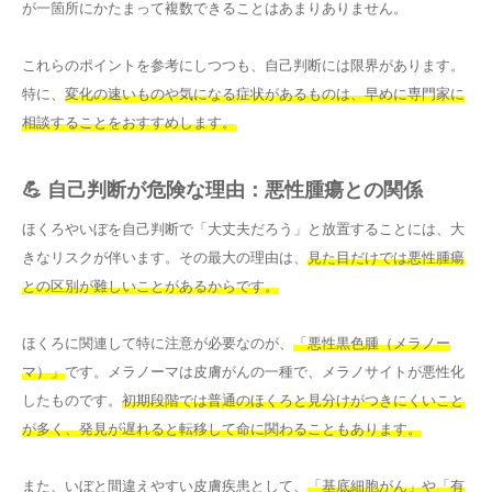
が一箇所にかたまって複数できることはあまりありません。
これらのポイントを参考にしつつも、自己判断には限界があります。
特に、
変化の速いものや気になる症状があるものは、早めに専門家に
相談することをおすすめします。
💪 自己判断が危険な理由：悪性腫瘍との関係
ほくろやいぼを自己判断で「大丈夫だろう」と放置することには、大
きなリスクが伴います。その最大の理由は、
見た目だけでは悪性腫瘍
との区別が難しいことがあるからです。
ほくろに関連して特に注意が必要なのが、
「悪性黒色腫（メラノー
マ）」
です。メラノーマは皮膚がんの一種で、メラノサイトが悪性化
したものです。
初期段階では普通のほくろと見分けがつきにくいこと
が多く、発見が遅れると転移して命に関わることもあります。
また、いぼと間違えやすい皮膚疾患として、
「基底細胞がん」や「有