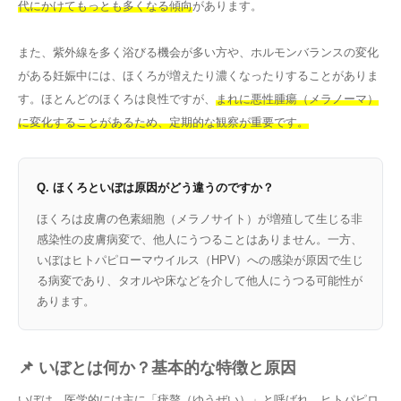
代にかけてもっとも多くなる傾向
があります。
また、紫外線を多く浴びる機会が多い方や、ホルモンバランスの変化
がある妊娠中には、ほくろが増えたり濃くなったりすることがありま
す。ほとんどのほくろは良性ですが、
まれに悪性腫瘍（メラノーマ）
に変化することがあるため、定期的な観察が重要です。
Q. ほくろといぼは原因がどう違うのですか？
ほくろは皮膚の色素細胞（メラノサイト）が増殖して生じる非
感染性の皮膚病変で、他人にうつることはありません。一方、
いぼはヒトパピローマウイルス（HPV）への感染が原因で生じ
る病変であり、タオルや床などを介して他人にうつる可能性が
あります。
📌 いぼとは何か？基本的な特徴と原因
いぼは、医学的には主に
「疣贅（ゆうぜい）」と呼ばれ、ヒトパピロ