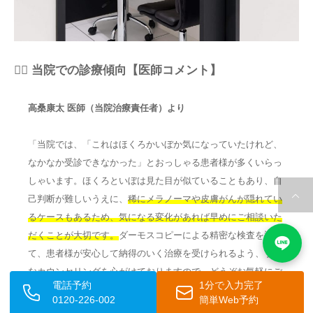
👨‍⚕️ 当院での診療傾向【医師コメント】
高桑康太 医師（当院治療責任者）より
「当院では、「これはほくろかいぼか気になっていたけれど、
なかなか受診できなかった」とおっしゃる患者様が多くいらっ
しゃいます。ほくろといぼは見た目が似ていることもあり、自
己判断が難しいうえに、
稀にメラノーマや皮膚がんが隠れてい
るケースもあるため、気になる変化があれば早めにご相談いた
だくことが大切です。
ダーモスコピーによる精密な検査を通じ
て、患者様が安心して納得のいく治療を受けられるよう、丁寧
なカウンセリングを心がけておりますので、どうぞお気軽にご
電話予約
1分で入力完了
来院ください。」
0120-226-002
簡単Web予約