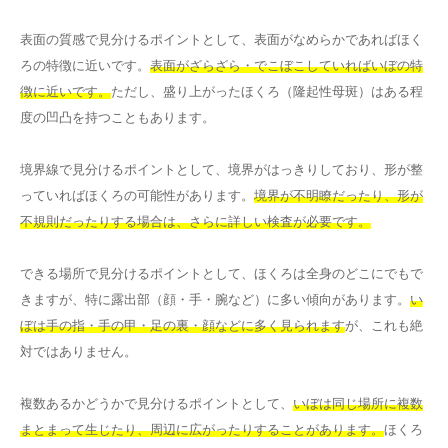
表面の質感で見分けるポイントとして、表面がなめらかであればほく
ろの特徴に近いです。
表面がざらざら・でこぼこしていればいぼの特
徴に近いです。
ただし、盛り上がったほくろ（隆起性母斑）はある程
度の凹凸を持つこともあります。
境界線で見分けるポイントとして、境界がはっきりしており、形が整
っていればほくろの可能性があります。
境界が不明瞭だったり、形が
不規則だったりする場合は、さらに詳しい検査が必要です。
できる場所で見分けるポイントとして、ほくろは全身のどこにでもで
きますが、特に露出部（顔・手・腕など）に多い傾向があります。
い
ぼは手の指・手の甲・足の裏・顔などに多く見られます
が、これも絶
対ではありません。
複数あるかどうかで見分けるポイントとして、
いぼは同じ場所に複数
まとまって生じたり、周辺に広がったりすることがあります。
ほくろ