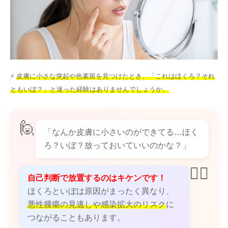
その他
言語
简体中文
한국어
日本語
Español
⚡
皮膚に小さな突起や色素斑を見つけたとき、「これはほくろ？それ
English
ともいぼ？」と迷った経験はありませんでしょうか。
🙋
「なんか皮膚に小さいのができてる…ほく
ろ？いぼ？放っておいていいのかな？」
👨‍⚕️
自己判断で放置するのはキケンです！
ほくろといぼは原因がまったく異なり、
悪性腫瘍の見逃しや感染拡大のリスク
に
つながることもあります。