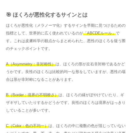
🎯 ほくろが悪性化するサインとは
ほくろが悪性化（メラノーマ化）するサインを早期に見つけるための
指標として、世界的に広く使われているのが
「ABCDEルール」
で
す。これは皮膚科学の観点からまとめられた、悪性のほくろを疑う際
のチェックポイントです。
A（Asymmetry：非対称性）
は、ほくろの形が左右非対称であるかど
うかです。良性のほくろは比較的均一な形をしていますが、悪性の場
合は形が非対称になることがあります。
B（Border：境界の不明瞭さ）
は、ほくろの縁がぼやけていたり、ギ
ザギザしていたりするかどうかです。良性のほくろは境界がはっきり
していることが多いです。
C（Color：色の不均一）
は、ほくろの中に複数の色が混じっていない