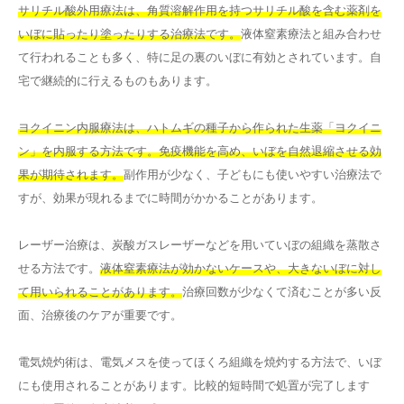
サリチル酸外用療法は、角質溶解作用を持つサリチル酸を含む薬剤を
いぼに貼ったり塗ったりする治療法です。
液体窒素療法と組み合わせ
て行われることも多く、特に足の裏のいぼに有効とされています。自
宅で継続的に行えるものもあります。
ヨクイニン内服療法は、ハトムギの種子から作られた生薬「ヨクイニ
ン」を内服する方法です。免疫機能を高め、いぼを自然退縮させる効
果が期待されます。
副作用が少なく、子どもにも使いやすい治療法で
すが、効果が現れるまでに時間がかかることがあります。
レーザー治療は、炭酸ガスレーザーなどを用いていぼの組織を蒸散さ
せる方法です。
液体窒素療法が効かないケースや、大きないぼに対し
て用いられることがあります。
治療回数が少なくて済むことが多い反
面、治療後のケアが重要です。
電気焼灼術は、電気メスを使ってほくろ組織を焼灼する方法で、いぼ
にも使用されることがあります。比較的短時間で処置が完了します