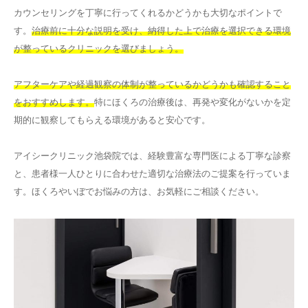
カウンセリングを丁寧に行ってくれるかどうかも大切なポイントで
す。
治療前に十分な説明を受け、納得した上で治療を選択できる環境
が整っているクリニックを選びましょう。
アフターケアや経過観察の体制が整っているかどうかも確認すること
をおすすめします。
特にほくろの治療後は、再発や変化がないかを定
期的に観察してもらえる環境があると安心です。
アイシークリニック池袋院では、経験豊富な専門医による丁寧な診察
と、患者様一人ひとりに合わせた適切な治療法のご提案を行っていま
す。ほくろやいぼでお悩みの方は、お気軽にご相談ください。