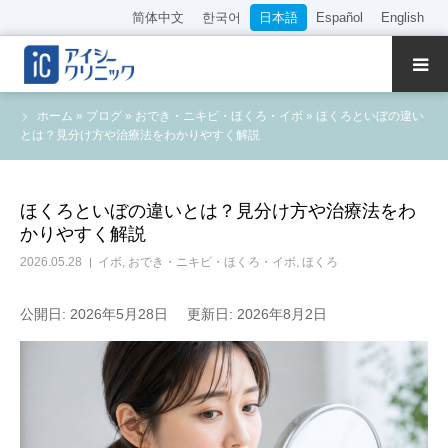
简体中文
한국어
日本語
Español
English
クリニック紹介
ホーム
»
ブログ
»
おでき・ニキビ・ほくろ・イボ
»
ほくろといぼの違い
とは？見分け方や治療法をわかりやすく解説
診療内容
院長・医師の紹介
ほくろといぼの違いとは？見分け方や治療法をわ
かりやすく解説
WEB予約
2026.05.28
イボ
,
おでき・ニキビ・ほくろ・イボ
,
ほくろ
料金表
公開日: 2026年5月28日
更新日: 2026年8月2日
アクセス
採用情報