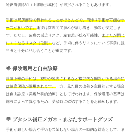
瞼皮膚切除術（上眼瞼形成術）が選択されることもあります。
手術は局所麻酔で行われることがほとんどで、日帰り手術が可能なケ
ースが多いです。
術後は数週間で腫れが落ち着き、効果が安定しま
す。ただし、皮膚の感染リスク、左右差が残る可能性、
まぶたが閉じ
にくくなるリスク（兎眼）
など、手術に伴うリスクについて事前に担
当医と十分に話し合うことが重要です。
🌟 保険適用と自由診療
眼瞼下垂の手術は、視野が障害されるなど機能的な問題がある場合に
は健康保険が適用されます。
一方、見た目の改善を主目的とする場合
は自由診療（美容外科的治療）として行われます。保険適用の基準は
施設によって異なるため、受診時に確認することをお勧めします。
💬 プタシス補正メガネ・まぶたサポートグッズ
手術が難しい場合や手術を希望しない場合の一時的な対応として、ま