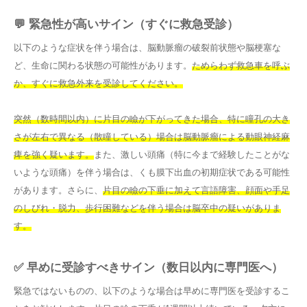
💬 緊急性が高いサイン（すぐに救急受診）
以下のような症状を伴う場合は、脳動脈瘤の破裂前状態や脳梗塞な
ど、生命に関わる状態の可能性があります。
ためらわず救急車を呼ぶ
か、すぐに救急外来を受診してください。
突然（数時間以内）に片目の瞼が下がってきた場合、特に瞳孔の大き
さが左右で異なる（散瞳している）場合は脳動脈瘤による動眼神経麻
痺を強く疑います。
また、激しい頭痛（特に今まで経験したことがな
いような頭痛）を伴う場合は、くも膜下出血の初期症状である可能性
があります。さらに、
片目の瞼の下垂に加えて言語障害、顔面や手足
のしびれ・脱力、歩行困難などを伴う場合は脳卒中の疑いがありま
す。
✅ 早めに受診すべきサイン（数日以内に専門医へ）
緊急ではないものの、以下のような場合は早めに専門医を受診するこ