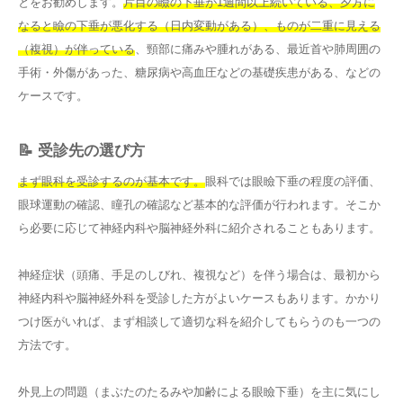
とをお勧めします。
片目の瞼の下垂が1週間以上続いている、夕方に
なると瞼の下垂が悪化する（日内変動がある）、ものが二重に見える
（複視）が伴っている
、頸部に痛みや腫れがある、最近首や肺周囲の
手術・外傷があった、糖尿病や高血圧などの基礎疾患がある、などの
ケースです。
📝 受診先の選び方
まず眼科を受診するのが基本です。
眼科では眼瞼下垂の程度の評価、
眼球運動の確認、瞳孔の確認など基本的な評価が行われます。そこか
ら必要に応じて神経内科や脳神経外科に紹介されることもあります。
神経症状（頭痛、手足のしびれ、複視など）を伴う場合は、最初から
神経内科や脳神経外科を受診した方がよいケースもあります。かかり
つけ医がいれば、まず相談して適切な科を紹介してもらうのも一つの
方法です。
外見上の問題（まぶたのたるみや加齢による眼瞼下垂）を主に気にし