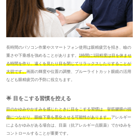
長時間のパソコン作業やスマートフォン使用は眼精疲労を招き、瞼の
重さや下垂感を強めることがあります。
1時間に1回程度は目を休ませ
る時間を作り、遠くを見たり目を閉じてリラックスしたりすることが
大切です。
画面の輝度や位置の調整、ブルーライトカット眼鏡の活用
なども眼精疲労の予防に役立ちます。
🌟 目をこする習慣を控える
目のかゆみやかすみを感じたときに目をこする習慣は、挙筋腱膜の損
傷につながり、眼瞼下垂を悪化させる可能性があります。
アレルギー
によるかゆみがある場合は、目薬（抗アレルギー点眼薬）でかゆみを
コントロールすることが重要です。