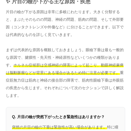
✨ 片目の瞼が下がる主な原因・疾患
片目の瞼が下がる原因は非常に多岐にわたります。大きく分類する
と、まぶたそのものの問題、神経の問題、筋肉の問題、そして外部要
因（コンタクトレンズや外傷など）に分けることができます。以下で
は代表的なものを詳しく見ていきます。
まずは代表的な原因を概観しておきましょう。眼瞼下垂は最も一般的
な原因で、腱膜性・先天性・神経原性などいくつかの種類がありま
す。
ホルネル症候群は交感神経の障害によって起こり、動眼神経麻痺
は脳動脈瘤などが背景にある場合があるため特に注意が必要です。
重
症筋無力症は筋肉と神経の接合部の障害で、筋肉性眼瞼下垂は外眼筋
の疾患から生じます。それぞれについて次のセクションで詳しく解説
します。
Q. 片目の瞼が突然下がったとき緊急性はありますか？
突然の片目の瞼の下垂は緊急性が高い場合があります。
特に瞳