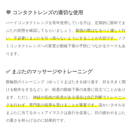
💬 コンタクトレンズの適切な使用
ハードコンタクトレンズを長年使用している方は、定期的に眼科でま
ぶたの状態を確認してもらいましょう。
着脱の際はなるべく優しく行
い、不必要にまぶたを引っ張らないようにすることが大切です。
ソフ
トコンタクトレンズへの変更が眼瞼下垂の予防につながるケースもあ
ります。
✅ まぶたのマッサージやトレーニング
眼輪筋のトレーニング（ゆっくりまばたきを繰り返す、目を大きく開
ける動作をするなど）が、軽度の眼瞼下垂の改善に役立つことがあり
ます。ただし、
神経や筋肉の疾患がある場合は自己判断でトレーニン
グを行わず、専門医の指導を受けることが重要です。
温かいタオルを
まぶたに当てるホットアイマスクは血行を促進し、目の疲れやまぶた
の重さを和らげるのに効果的です。