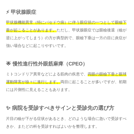
⚡ 甲状腺眼症
甲状腺機能異常（特にバセドウ病）に伴う眼症状の一つとして眼瞼下
垂が起こることがあります。
ただし、甲状腺眼症では眼瞼後退（瞼が
逆に上がってしまう）の方が典型的で、眼瞼下垂は一方の目に炎症が
強い場合などに起こりやすいです。
🌟 慢性進行性外眼筋麻痺（CPEO）
ミトコンドリア異常などによる筋肉の疾患で、
両眼の眼瞼下垂と眼球
運動障害が徐々に進行します。
両目に起こることが多いですが、初期
には片側性に見えることもあります。
✨ 病院を受診すべきサインと受診先の選び方
片目の瞼が下がる症状があるとき、どのような場合に急いで受診すべ
きか、またどの科を受診すればよいかを整理します。