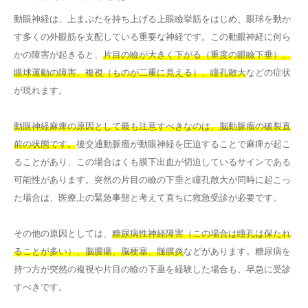
動眼神経は、上まぶたを持ち上げる上眼瞼挙筋をはじめ、眼球を動か
す多くの外眼筋を支配している重要な神経です。この動眼神経に何ら
かの障害が起きると、
片目の瞼が大きく下がる（重度の眼瞼下垂）、
眼球運動の障害、複視（ものが二重に見える）、瞳孔散大
などの症状
が現れます。
動眼神経麻痺の原因として最も注意すべきなのは、脳動脈瘤の破裂直
前の状態です。
後交通動脈瘤が動眼神経を圧迫することで麻痺が起こ
ることがあり、この場合はくも膜下出血が切迫しているサインである
可能性があります。突然の片目の瞼の下垂と瞳孔散大が同時に起こっ
た場合は、医療上の緊急事態と考えて直ちに救急受診が必要です。
その他の原因としては、
糖尿病性神経障害（この場合は瞳孔は保たれ
ることが多い）、脳腫瘍、脳梗塞、髄膜炎
などがあります。糖尿病を
持つ方が突然の複視や片目の瞼の下垂を経験した場合も、早急に受診
すべきです。