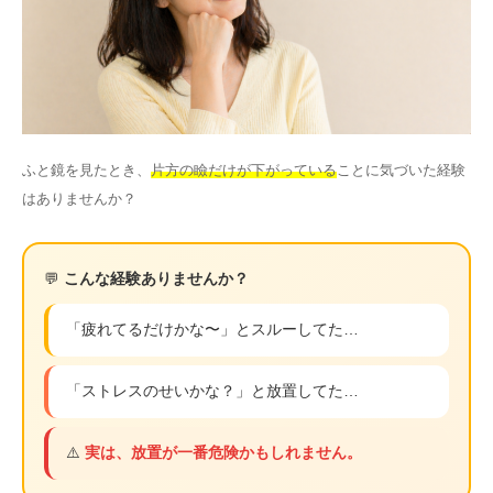
その他
言語
简体中文
한국어
日本語
Español
ふと鏡を見たとき、
片方の瞼だけが下がっている
ことに気づいた経験
English
はありませんか？
💬
こんな経験ありませんか？
「疲れてるだけかな〜」とスルーしてた…
「ストレスのせいかな？」と放置してた…
⚠️
実は、放置が一番危険かもしれません。