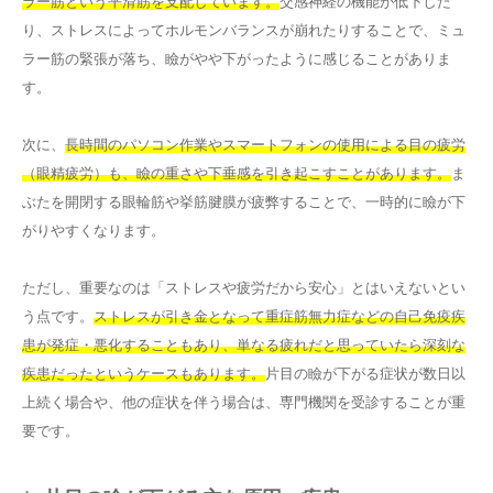
ラー筋という平滑筋を支配しています。
交感神経の機能が低下した
り、ストレスによってホルモンバランスが崩れたりすることで、ミュ
ラー筋の緊張が落ち、瞼がやや下がったように感じることがありま
す。
次に、
長時間のパソコン作業やスマートフォンの使用による目の疲労
（眼精疲労）も、瞼の重さや下垂感を引き起こすことがあります。
ま
ぶたを開閉する眼輪筋や挙筋腱膜が疲弊することで、一時的に瞼が下
がりやすくなります。
ただし、重要なのは「ストレスや疲労だから安心」とはいえないとい
う点です。
ストレスが引き金となって重症筋無力症などの自己免疫疾
患が発症・悪化することもあり、単なる疲れだと思っていたら深刻な
疾患だったというケースもあります。
片目の瞼が下がる症状が数日以
上続く場合や、他の症状を伴う場合は、専門機関を受診することが重
要です。