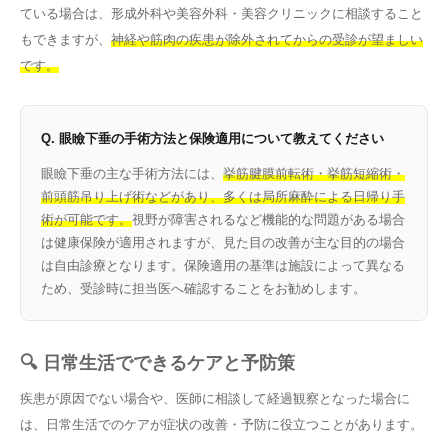
ている場合は、形成外科や美容外科・美容クリニックに相談すること
もできますが、
神経や筋肉の疾患が除外されてからの受診が望ましい
です。
Q. 眼瞼下垂の手術方法と保険適用について教えてください
眼瞼下垂の主な手術方法には、
挙筋腱膜前転術・挙筋短縮術・
前頭筋吊り上げ術などがあり、多くは局所麻酔による日帰り手
術が可能です。
視野が障害されるなど機能的な問題がある場合
は健康保険が適用されますが、見た目の改善が主な目的の場合
は自由診療となります。保険適用の基準は施設によって異なる
ため、受診時に担当医へ確認することをお勧めします。
🔍 日常生活でできるケアと予防策
疾患が原因でない場合や、医師に相談して経過観察となった場合に
は、日常生活でのケアが症状の改善・予防に役立つことがあります。