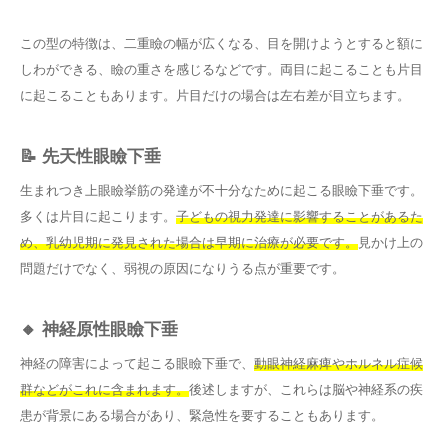
この型の特徴は、二重瞼の幅が広くなる、目を開けようとすると額に
しわができる、瞼の重さを感じるなどです。両目に起こることも片目
に起こることもあります。片目だけの場合は左右差が目立ちます。
📝 先天性眼瞼下垂
生まれつき上眼瞼挙筋の発達が不十分なために起こる眼瞼下垂です。
多くは片目に起こります。
子どもの視力発達に影響することがあるた
め、乳幼児期に発見された場合は早期に治療が必要です。
見かけ上の
問題だけでなく、弱視の原因になりうる点が重要です。
🔸 神経原性眼瞼下垂
神経の障害によって起こる眼瞼下垂で、
動眼神経麻痺やホルネル症候
群などがこれに含まれます。
後述しますが、これらは脳や神経系の疾
患が背景にある場合があり、緊急性を要することもあります。