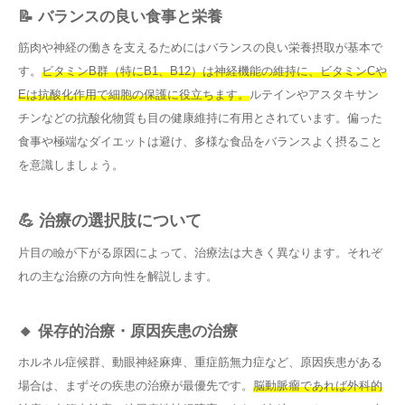
📝 バランスの良い食事と栄養
筋肉や神経の働きを支えるためにはバランスの良い栄養摂取が基本で
す。
ビタミンB群（特にB1、B12）は神経機能の維持に、ビタミンCや
Eは抗酸化作用で細胞の保護に役立ちます。
ルテインやアスタキサン
チンなどの抗酸化物質も目の健康維持に有用とされています。偏った
食事や極端なダイエットは避け、多様な食品をバランスよく摂ること
を意識しましょう。
💪 治療の選択肢について
片目の瞼が下がる原因によって、治療法は大きく異なります。それぞ
れの主な治療の方向性を解説します。
🔸 保存的治療・原因疾患の治療
ホルネル症候群、動眼神経麻痺、重症筋無力症など、原因疾患がある
場合は、まずその疾患の治療が最優先です。
脳動脈瘤であれば外科的