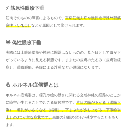
⚡ 筋原性眼瞼下垂
筋肉そのものの障害によるもので、
重症筋無力症や慢性進行性外眼筋
麻痺（CPEO）
などが原因として挙げられます。
🌟 偽性眼瞼下垂
実際には上眼瞼挙筋や神経に問題はないものの、見た目として瞼が下
がっているように見える状態です。まぶたの皮膚のたるみ（皮膚弛緩
症）、眼瞼腫瘍、炎症による浮腫などが原因になります。
💪 ホルネル症候群とは
ホルネル症候群は、瞳孔や瞼の動きに関わる交感神経の経路のどこか
に障害が生じることで起こる症候群です。
片目の瞼が下がる（眼瞼下
垂）、瞳孔が小さくなる（縮瞳）、下まぶたが少し上がる（下眼瞼挙
上）の3つが主な症状です。
患部の顔面の発汗が減少することもあり
ます。