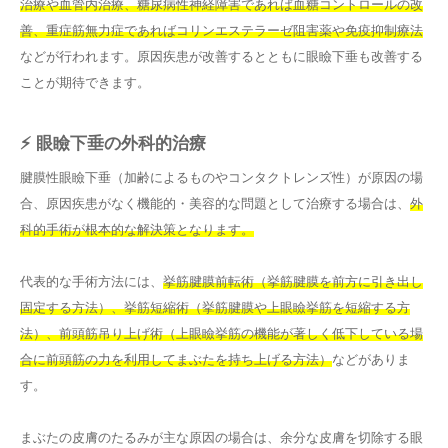
治療や血管内治療、糖尿病性神経障害であれば血糖コントロールの改
善、重症筋無力症であればコリンエステラーゼ阻害薬や免疫抑制療法
などが行われます。原因疾患が改善するとともに眼瞼下垂も改善する
ことが期待できます。
⚡ 眼瞼下垂の外科的治療
腱膜性眼瞼下垂（加齢によるものやコンタクトレンズ性）が原因の場
合、原因疾患がなく機能的・美容的な問題として治療する場合は、
外
科的手術が根本的な解決策となります。
代表的な手術方法には、
挙筋腱膜前転術（挙筋腱膜を前方に引き出し
固定する方法）、挙筋短縮術（挙筋腱膜や上眼瞼挙筋を短縮する方
法）、前頭筋吊り上げ術（上眼瞼挙筋の機能が著しく低下している場
合に前頭筋の力を利用してまぶたを持ち上げる方法）
などがありま
す。
まぶたの皮膚のたるみが主な原因の場合は、余分な皮膚を切除する眼