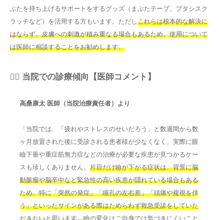
ぶたを持ち上げるサポートをするグッズ（まぶたテープ、プタシスク
ラッチなど）を活用する方もいます。ただし
これらは根本的な解決に
はならず、皮膚への刺激が積み重なる場合もあるため、使用について
は医師に相談することをお勧めします。
👨‍⚕️ 当院での診療傾向【医師コメント】
高桑康太 医師（当院治療責任者）より
「当院では、「疲れやストレスのせいだろう」と数週間から数
ヶ月放置された後に受診される患者様が少なくなく、実際に眼
瞼下垂や重症筋無力症などの治療が必要な疾患が見つかるケー
スも珍しくありません。
片目だけ瞼が下がる症状は、背景に脳
動脈瘤や脳卒中など緊急性の高い疾患が隠れている場合もある
ため、特に「突然の発症」「瞳孔の左右差」「頭痛や複視を伴
う」といったサインがある際はためらわず救急受診をしていた
だきたいと思います。
瞼の変化はご自身では気づきにくいこと