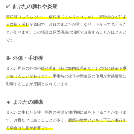
✅ まぶたの腫れや炎症
麦粒腫（ものもらい）、霰粒腫（さんりゅうしゅ）、眼瞼炎などによ
る炎症・腫れ
が原因で、片目のまぶたが重くなり、下がって見えるこ
とがあります。この場合は原因疾患の治療で改善することがほとんど
です。
📝 外傷・手術後
まぶた周囲の外傷や
眼科手術（特に白内障手術など）の後に眼瞼下垂
が生じることがあります。
手術時の操作や開瞼器の使用が挙筋腱膜に
影響することが原因とされています。
🔸 まぶたの腫瘍
まぶたに生じた良性・悪性の腫瘍が物理的に瞼を下げることがありま
す。片目だけに生じることが多く、
腫瘍の増大とともに下垂が進行す
る場合は注意が必要です。