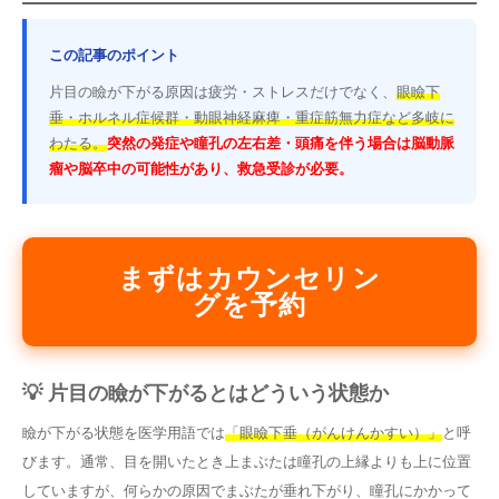
この記事のポイント
片目の瞼が下がる原因は疲労・ストレスだけでなく、
眼瞼下
垂・ホルネル症候群・動眼神経麻痺・重症筋無力症など多岐に
わたる。
突然の発症や瞳孔の左右差・頭痛を伴う場合は脳動脈
瘤や脳卒中の可能性があり、救急受診が必要。
まずはカウンセリン
グを予約
💡 片目の瞼が下がるとはどういう状態か
瞼が下がる状態を医学用語では
「眼瞼下垂（がんけんかすい）」
と呼
びます。通常、目を開いたとき上まぶたは瞳孔の上縁よりも上に位置
していますが、何らかの原因でまぶたが垂れ下がり、瞳孔にかかって