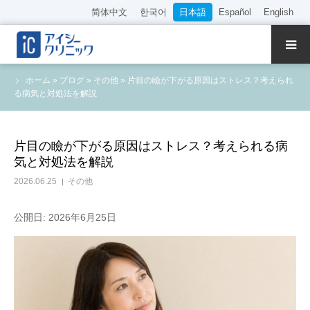
简体中文
한국어
日本語
Español
English
クリニック紹介
ホーム
»
ブログ
»
その他
»
片目の瞼が下がる原因はストレス？考えられ
る病気と対処法を解説
診療内容
院長・医師の紹介
片目の瞼が下がる原因はストレス？考えられる病
気と対処法を解説
WEB予約
2026.06.25
その他
料金表
公開日: 2026年6月25日
アクセス
採用情報