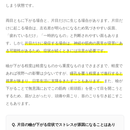
しまう状態です。
両目ともに下がる場合と、片目だけに生じる場合があります。片目だ
けに起こる場合は、左右差が明らかになるため気づきやすい反面、
「疲れているだけ」「一時的なもの」と判断されやすい面もありま
す。しかし
片目だけに発症する場合は、神経や筋肉の異常が背景にあ
る可能性があるため、症状が続くときには注意が必要です。
瞼が下がる程度は軽度なものから重度なものまでさまざまで、軽度で
あれば視野への影響は少ないですが、
瞳孔を覆う程度まで進行すると
視界が狭まり、日常生活に支障をきたすこともあります。
また、瞼が
下がることで無意識におでこの筋肉（前頭筋）を使って目を開こうと
するため、眉が上がったり、頭痛や肩こり、首のこりを引き起こすこ
ともあります。
Q. 片目の瞼が下がる症状でストレスが原因になることはあり