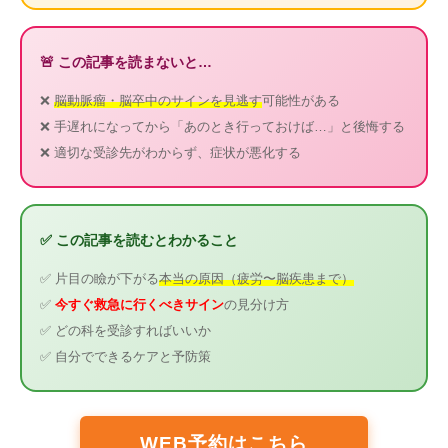
🚨 この記事を読まないと…
❌
脳動脈瘤・脳卒中のサインを見逃す
可能性がある
❌ 手遅れになってから「あのとき行っておけば…」と後悔する
❌ 適切な受診先がわからず、症状が悪化する
✅ この記事を読むとわかること
✅ 片目の瞼が下がる
本当の原因（疲労〜脳疾患まで）
✅
今すぐ救急に行くべきサイン
の見分け方
✅ どの科を受診すればいいか
✅ 自分でできるケアと予防策
WEB予約はこちら