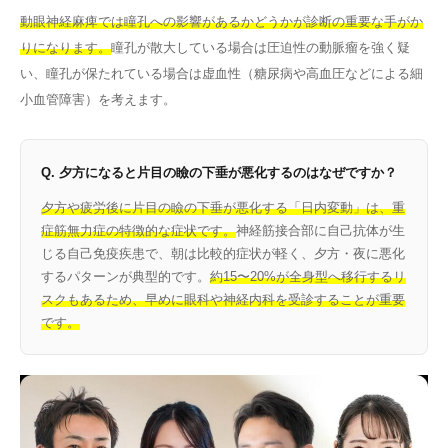
動眼神経麻痺では瞳孔への影響があるかどうかが診断の重要な手がか
りになります。
瞳孔が散大している場合は圧迫性の動脈瘤を強く疑
い、瞳孔が保たれている場合は虚血性（糖尿病や高血圧などによる細
小血管障害）を考えます。
Q. 夕方になると片目の瞼の下垂が悪化するのはなぜですか？
夕方や疲労後に片目の瞼の下垂が悪化する「日内変動」は、重
症筋無力症の特徴的な症状です。
神経筋接合部に自己抗体が生
じる自己免疫疾患で、朝は比較的症状が軽く、夕方・夜に悪化
するパターンが典型的です。
約15〜20%が全身型へ移行するリ
スクもあるため、早めに眼科や神経内科を受診することが重要
です。