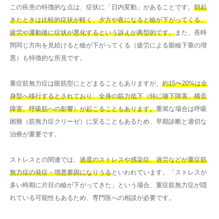
この疾患の特徴的な点は、症状に「日内変動」があることです。
朝起
きたときは比較的症状が軽く、夕方や夜になると瞼が下がってくる、
疲労や運動後に症状が悪化するという訴えが典型的です。
また、長時
間同じ方向を見続けると瞼が下がってくる（疲労による眼瞼下垂の増
悪）も特徴的な所見です。
重症筋無力症は眼筋型にとどまることもありますが、
約15〜20%は全
身型へ移行するとされており、全身の筋力低下（特に嚥下障害、構音
障害、呼吸筋への影響）が起こることもあります。
重篤な場合は呼吸
困難（筋無力症クリーゼ）に至ることもあるため、早期診断と適切な
治療が重要です。
ストレスとの関連では、
過度のストレスや感染症、過労などが重症筋
無力症の発症・増悪要因になりうる
といわれています。「ストレスが
多い時期に片目の瞼が下がってきた」という場合、重症筋無力症が隠
れている可能性もあるため、専門医への相談が必要です。