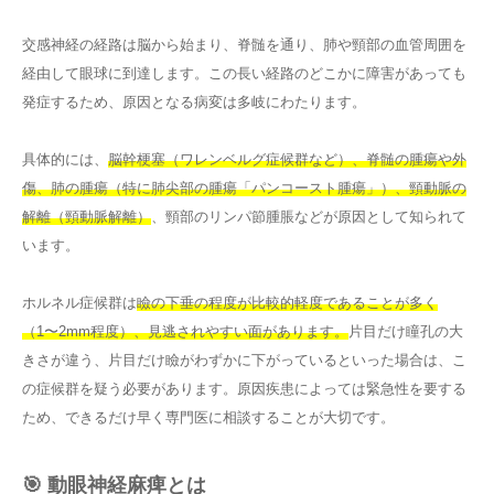
交感神経の経路は脳から始まり、脊髄を通り、肺や頸部の血管周囲を
経由して眼球に到達します。この長い経路のどこかに障害があっても
発症するため、原因となる病変は多岐にわたります。
具体的には、
脳幹梗塞（ワレンベルグ症候群など）、脊髄の腫瘍や外
傷、肺の腫瘍（特に肺尖部の腫瘍「パンコースト腫瘍」）、頸動脈の
解離（頸動脈解離）
、頸部のリンパ節腫脹などが原因として知られて
います。
ホルネル症候群は
瞼の下垂の程度が比較的軽度であることが多く
（1〜2mm程度）、見逃されやすい面があります。
片目だけ瞳孔の大
きさが違う、片目だけ瞼がわずかに下がっているといった場合は、こ
の症候群を疑う必要があります。原因疾患によっては緊急性を要する
ため、できるだけ早く専門医に相談することが大切です。
🎯 動眼神経麻痺とは