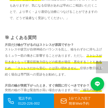
もありますが、気になる症状があれば早めにご相談いただくこ
とで、より早く・より適切な治療につなげることができますの
で、どうぞ遠慮なく受診してください。」
🎯 よくある質問
片目だけ瞼が下がるのはストレスが原因ですか？
ストレスや疲労が自律神経のバランスを乱し、瞼をわずかに持ち上げ
るミュラー筋の働きに影響することがあります。ただし、
ストレスが
引き金となって重症筋無力症などの疾患が発症・悪化することもある
ため、「ストレスだから安心」とは言い切れません。
症状が数日以上
続く場合は専門医への受診をお勧めします。
片目の瞼が突然下がったとき、すぐ病院に行くべきですか？
突然の瞼の下垂は緊急性が高い場合があります。特に
「瞳孔の大きさ
が左右で異なる」「今まで経験したことのない激しい頭痛を伴う」
電話予約
1分で入力完了
「言語障害や手足のしびれがある」といった症状を伴う場合は、脳動
0120-226-002
簡単Web予約