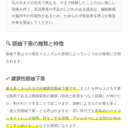
孔の大きさが左右で異なる、今まで経験したことのない激しい
頭痛を伴う、言語障害や手足のしびれがある場合は、脳動脈瘤
や脳卒中の可能性があるため、ためらわず救急車を呼ぶか救急
外来を受診してください。
🔍 眼瞼下垂の種類と特徴
眼瞼下垂はその発生メカニズムや原因によっていくつかの種類に分類
されます。
✅ 腱膜性眼瞼下垂
最も多くみられるのが腱膜性眼瞼下垂です。
まぶたを持ち上げる主要
な筋肉である上眼瞼挙筋の腱膜（筋肉と軟骨をつなぐ組織）が伸びた
り、剥がれたりすることで起こります。加齢によるものが最も多く、
「老人性眼瞼下垂」とも呼ばれますが、若い世代でも
長年のハードコ
ンタクトレンズ使用、目をこする習慣、アレルギーによる目のかゆみ
でこすり続けること
などが原因になります。