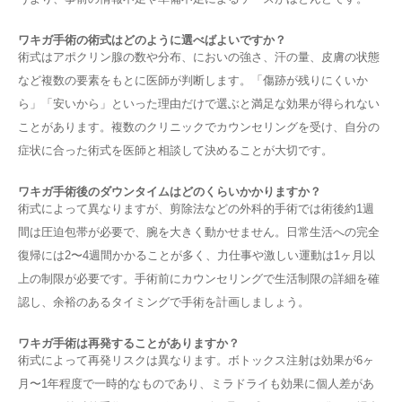
ワキガ手術の術式はどのように選べばよいですか？
術式はアポクリン腺の数や分布、においの強さ、汗の量、皮膚の状態
など複数の要素をもとに医師が判断します。「傷跡が残りにくいか
ら」「安いから」といった理由だけで選ぶと満足な効果が得られない
ことがあります。複数のクリニックでカウンセリングを受け、自分の
症状に合った術式を医師と相談して決めることが大切です。
ワキガ手術後のダウンタイムはどのくらいかかりますか？
術式によって異なりますが、剪除法などの外科的手術では術後約1週
間は圧迫包帯が必要で、腕を大きく動かせません。日常生活への完全
復帰には2〜4週間かかることが多く、力仕事や激しい運動は1ヶ月以
上の制限が必要です。手術前にカウンセリングで生活制限の詳細を確
認し、余裕のあるタイミングで手術を計画しましょう。
ワキガ手術は再発することがありますか？
術式によって再発リスクは異なります。ボトックス注射は効果が6ヶ
月〜1年程度で一時的なものであり、ミラドライも効果に個人差があ