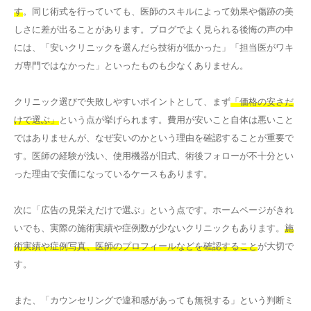
す
。同じ術式を行っていても、医師のスキルによって効果や傷跡の美
しさに差が出ることがあります。ブログでよく見られる後悔の声の中
には、「安いクリニックを選んだら技術が低かった」「担当医がワキ
ガ専門ではなかった」といったものも少なくありません。
クリニック選びで失敗しやすいポイントとして、まず
「価格の安さだ
けで選ぶ」
という点が挙げられます。費用が安いこと自体は悪いこと
ではありませんが、なぜ安いのかという理由を確認することが重要で
す。医師の経験が浅い、使用機器が旧式、術後フォローが不十分とい
った理由で安価になっているケースもあります。
次に「広告の見栄えだけで選ぶ」という点です。ホームページがきれ
いでも、実際の施術実績や症例数が少ないクリニックもあります。
施
術実績や症例写真、医師のプロフィールなどを確認すること
が大切で
す。
また、「カウンセリングで違和感があっても無視する」という判断ミ