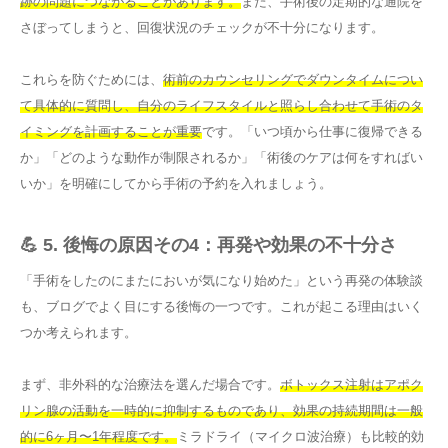
跡の問題につながることがあります。
また、手術後の定期的な通院を
さぼってしまうと、回復状況のチェックが不十分になります。
これらを防ぐためには、
術前のカウンセリングでダウンタイムについ
て具体的に質問し、自分のライフスタイルと照らし合わせて手術のタ
イミングを計画することが重要
です。「いつ頃から仕事に復帰できる
か」「どのような動作が制限されるか」「術後のケアは何をすればい
いか」を明確にしてから手術の予約を入れましょう。
💪 5. 後悔の原因その4：再発や効果の不十分さ
「手術をしたのにまたにおいが気になり始めた」という再発の体験談
も、ブログでよく目にする後悔の一つです。これが起こる理由はいく
つか考えられます。
まず、非外科的な治療法を選んだ場合です。
ボトックス注射はアポク
リン腺の活動を一時的に抑制するものであり、効果の持続期間は一般
的に6ヶ月〜1年程度です。
ミラドライ（マイクロ波治療）も比較的効