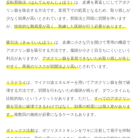
反転剪除法（はんてんせんじょほう）
は、皮膚を裏返しにしてアポク
リン腺を除去する方法です。直視下での処置となるため、取り残しが
少なく効果が高いとされています。剪除法と同様に切開を伴います
が、
技術的な難易度が高く、熟練した医師が行う必要があります。
吸引法（きゅういんほう）
は、皮膚に小さな穴を開けて専用の機器で
アポクリン腺を吸引する方法です。傷跡が小さく目立ちにくいという
利点がありますが、
アポクリン腺を直視できないため取り残しが生じ
やすく、再発のリスクが切開法より高い
とされています。
ミラドライ
は、マイクロ波エネルギーを用いてアポクリン腺を熱で破
壊する方法です。切開を行わないため傷跡が残らず、ダウンタイムも
比較的短いというメリットがあります。ただし、
すべてのアポクリン
腺を完全に破壊できるわけではなく、効果の程度には個人差がありま
す。
複数回の施術が必要になるケースもあります。
ボトックス注射
は、ボツリヌストキシンをワキに注射して発汗を抑制