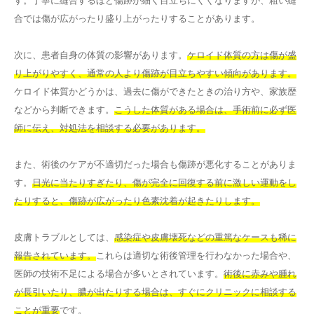
す。丁寧に縫合するほど傷跡が細く目立ちにくくなりますが、粗い縫
合では傷が広がったり盛り上がったりすることがあります。
次に、患者自身の体質の影響があります。
ケロイド体質の方は傷が盛
り上がりやすく、通常の人より傷跡が目立ちやすい傾向があります。
ケロイド体質かどうかは、過去に傷ができたときの治り方や、家族歴
などから判断できます。
こうした体質がある場合は、手術前に必ず医
師に伝え、対処法を相談する必要があります。
また、術後のケアが不適切だった場合も傷跡が悪化することがありま
す。
日光に当たりすぎたり、傷が完全に回復する前に激しい運動をし
たりすると、傷跡が広がったり色素沈着が起きたりします。
皮膚トラブルとしては、
感染症や皮膚壊死などの重篤なケースも稀に
報告されています。
これらは適切な術後管理を行わなかった場合や、
医師の技術不足による場合が多いとされています。
術後に赤みや腫れ
が長引いたり、膿が出たりする場合は、すぐにクリニックに相談する
ことが重要
です。