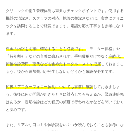
クリニックの衛生管理体制も重要なチェックポイントです。使用する
機器の清潔さ、スタッフの対応、施設の整潔さなどは、実際にクリニ
ックを訪問することで確認できます。電話対応の丁寧さも参考になり
ます。
料金の内訳を明確に確認することも必要です。
「モニター価格」や
「特別割引」などの言葉に惑わされず、手術費用だけでなく
麻酔代、
術後検診費用、薬代なども含めたトータルコストを把握
しておきまし
ょう。後から追加費用が発生しないかどうかも確認が必要です。
術後のアフターフォロー体制についても事前に確認
しておきましょ
う。術後に何か問題が起きたときに対応してもらえるか、緊急連絡先
はあるか、定期検診はどの程度の頻度で行われるかなどを聞いておく
と安心です。
また、リアルな口コミや体験談をいくつか読んでおくことも参考にな