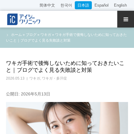
简体中文
한국어
日本語
Español
English
クリニック紹介
ホーム
»
ブログ
»
ワキガ
»
ワキガ手術で後悔しないために知っておきた
いこと｜ブログでよく見る失敗談と対策
診療内容
院長・医師の紹介
ワキガ手術で後悔しないために知っておきたいこ
と｜ブログでよく見る失敗談と対策
WEB予約
2026.05.13
ワキガ
,
ワキガ・多汗症
料金表
公開日: 2026年5月13日
アクセス
採用情報