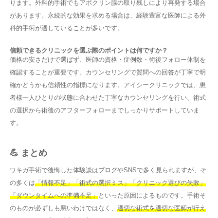
ります。外科的手術でもアポクリン腺の取り残しにより再発する場合
があります。永続的な効果を求める場合は、経験豊富な医師による外
科的手術が適していることが多いです。
信頼できるクリニックを選ぶ際のポイントは何ですか？
価格の安さだけで選ばず、医師の資格・症例数・術後フォロー体制を
確認することが重要です。カウンセリングで質問への回答が丁寧で明
確かどうかも信頼性の指標になります。アイシークリニックでは、患
者様一人ひとりの状態に合わせた丁寧なカウンセリングを行い、術式
の選択から術後のアフターフォローまでしっかりサポートしていま
す。
💪 まとめ
ワキガ手術で後悔した体験談はブログやSNSで多く見られますが、そ
の多くは
「情報不足」「術式の選択ミス」「クリニック選びの失敗」
「ダウンタイムへの準備不足」
といった原因によるものです。手術そ
のものが必ずしも悪いわけではなく、
適切な術式を適切な医師が行え