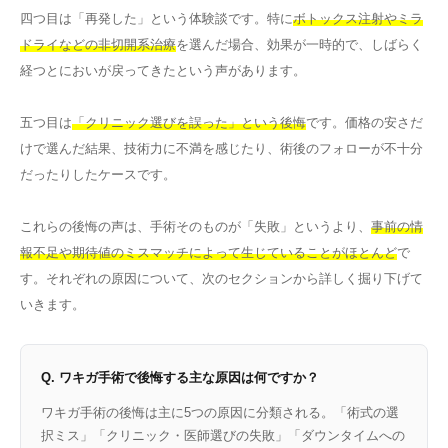
四つ目は「再発した」という体験談です。特に
ボトックス注射やミラ
ドライなどの非切開系治療
を選んだ場合、効果が一時的で、しばらく
経つとにおいが戻ってきたという声があります。
五つ目は
「クリニック選びを誤った」という後悔
です。価格の安さだ
けで選んだ結果、技術力に不満を感じたり、術後のフォローが不十分
だったりしたケースです。
これらの後悔の声は、手術そのものが「失敗」というより、
事前の情
報不足や期待値のミスマッチによって生じていることがほとんど
で
す。それぞれの原因について、次のセクションから詳しく掘り下げて
いきます。
Q. ワキガ手術で後悔する主な原因は何ですか？
ワキガ手術の後悔は主に5つの原因に分類される。「術式の選
択ミス」「クリニック・医師選びの失敗」「ダウンタイムへの