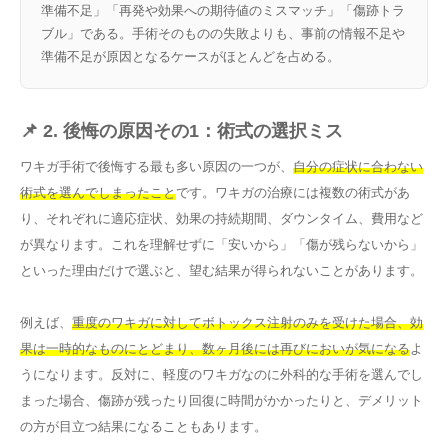
準備不足」「再発や効果への期待値のミスマッチ」「傷跡トラ
ブル」である。手術そのものの失敗よりも、事前の情報不足や
準備不足が原因となるケースがほとんどを占める。
📌 2. 後悔の原因その1：術式の選択ミス
ワキガ手術で後悔する最も多い原因の一つが、
自分の症状に合わない
術式を選んでしまったこと
です。ワキガの治療には複数の術式があ
り、それぞれに適応症状、効果の持続期間、ダウンタイム、費用など
が異なります。これを理解せずに「安いから」「傷が残らないから」
といった理由だけで選ぶと、望む結果が得られないことがあります。
例えば、
重度のワキガに対してボトックス注射のみを受けた場合、効
果は一時的なものにとどまり、数ヶ月後には再びにおいが気になる
よ
うになります。反対に、軽度のワキガなのに外科的な手術を選んでし
まった場合、傷跡が残ったり回復に時間がかかったりと、デメリット
の方が目立つ結果になることもあります。