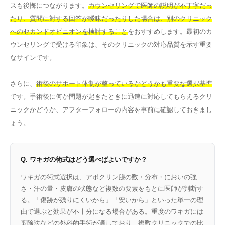
スも後悔につながります。
カウンセリングで医師の説明が不丁寧だっ
たり、質問に対する回答が曖昧だったりした場合は、別のクリニック
へのセカンドオピニオンを検討すること
をおすすめします。最初のカ
ウンセリングで受ける印象は、そのクリニックの対応品質を示す重要
なサインです。
さらに、
術後のサポート体制が整っているかどうかも重要な選択基準
です。手術後に何か問題が起きたときに迅速に対応してもらえるクリ
ニックかどうか、アフターフォローの内容を事前に確認しておきまし
ょう。
Q. ワキガの術式はどう選べばよいですか？
ワキガの術式選択は、アポクリン腺の数・分布・においの強
さ・汗の量・皮膚の状態など複数の要素をもとに医師が判断す
る。「傷跡が残りにくいから」「安いから」といった単一の理
由で選ぶと効果が不十分になる場合がある。重度のワキガには
剪除法などの外科的手術が適しており、複数クリニックでの比