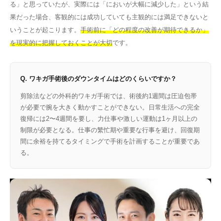
る」と思っていたが、実際には「においが大幅に減少した」という結
果だった場合、客観的には成功していても主観的には満足できないと
いうことが起こります。
手術前に「どの程度の改善が期待できるか」
を現実的に把握しておくことが大切
です。
Q. ワキガ手術後のダウンタイムはどのくらいですか？
剪除法などの外科的ワキガ手術では、術後約1週間は圧迫包帯
が必要で腕を大きく動かすことができない。日常生活への完全
復帰には2〜4週間を要し、力仕事や激しい運動は1ヶ月以上の
制限が必要となる。仕事の繁忙期や重要な行事を避け、回復期
間に余裕を持てるタイミングで手術を計画することが重要であ
る。