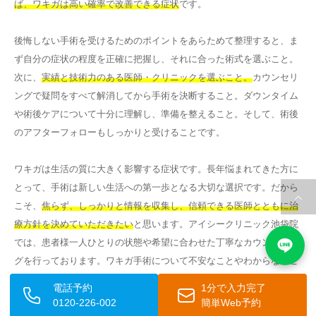
ば、ワキガは高い確率で改善できる症状
です。
後悔しない手術を受けるためのポイントをあらためて整理すると、ま
ず自分の症状の程度を正確に把握し、それに合った術式を選ぶこと。
次に、
実績と技術力のある医師・クリニックを選ぶこと。
カウンセリ
ングで疑問をすべて解消してから手術を決断すること。ダウンタイム
や術後ケアについて十分に理解し、準備を整えること。そして、術後
のアフターフォローもしっかりと受けることです。
ワキガは生活の質に大きく影響する症状です。長年悩まれてきた方に
とって、手術は新しい生活への第一歩となる大切な選択です。だから
こそ、
焦らず、しっかりと情報を収集し、信頼できる医師とともに治
療方針を決めていただきたい
と思います。アイシークリニック池袋院
では、患者様一人ひとりの状態や希望に合わせた丁寧なカウンセリン
グを行っております。ワキガ手術について不安なことやわからないこ
とがあれば、まずはお気軽にご相談ください。
電話予約
1分で入力完了
0120-226-002
簡単Web予約