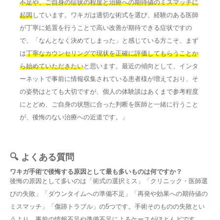
不足や、ご自身の症状の程度と治療への期待値のミスマッチに
起因
しています。ワキガは適切な術式を選び、経験のある医師
が丁寧に処置を行うことで高い改善が期待できる症状ですの
で、「なんとなく決めてしまった」と感じている方こそ、まず
は
丁寧なカウンセリングで現状を正確に評価してもらうことか
ら始めていただきたい
と思います。最近の傾向として、インタ
ーネットで事前に情報収集されている患者様が増えており、そ
の姿勢はとても大切ですが、個人の体験談はあくまで参考程度
にとどめ、ご自身の状態に合った判断を医師と一緒に行うこと
が、後悔のない治療への近道です。」
🔍 よくある質問
ワキガ手術で後悔する原因として最も多いものは何ですか？
後悔の原因として多いのは「術式の選択ミス」「クリニック・医師選
びの失敗」「ダウンタイムへの準備不足」「再発や効果への期待値の
ミスマッチ」「傷跡トラブル」の5つです。手術そのものの失敗とい
うより、事前の情報不足や準備不足によるケースがほとんどです。