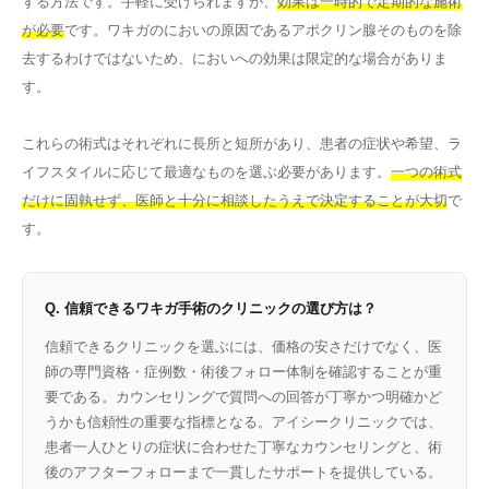
する方法です。手軽に受けられますが、
効果は一時的で定期的な施術
が必要
です。ワキガのにおいの原因であるアポクリン腺そのものを除
去するわけではないため、においへの効果は限定的な場合がありま
す。
これらの術式はそれぞれに長所と短所があり、患者の症状や希望、ラ
イフスタイルに応じて最適なものを選ぶ必要があります。
一つの術式
だけに固執せず、医師と十分に相談したうえで決定することが大切
で
す。
Q. 信頼できるワキガ手術のクリニックの選び方は？
信頼できるクリニックを選ぶには、価格の安さだけでなく、医
師の専門資格・症例数・術後フォロー体制を確認することが重
要である。カウンセリングで質問への回答が丁寧かつ明確かど
うかも信頼性の重要な指標となる。アイシークリニックでは、
患者一人ひとりの症状に合わせた丁寧なカウンセリングと、術
後のアフターフォローまで一貫したサポートを提供している。