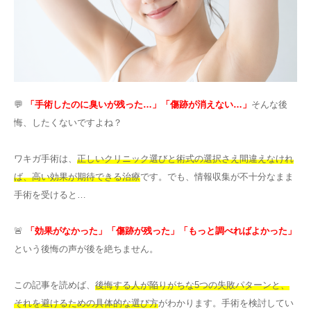
その他
言語
简体中文
한국어
日本語
Español
💬
「手術したのに臭いが残った…」「傷跡が消えない…」
そんな後
English
悔、したくないですよね？
ワキガ手術は、
正しいクリニック選びと術式の選択さえ間違えなけれ
ば、高い効果が期待できる治療
です。でも、情報収集が不十分なまま
手術を受けると…
🚨
「効果がなかった」「傷跡が残った」「もっと調べればよかった」
という後悔の声が後を絶ちません。
この記事を読めば、
後悔する人が陥りがちな5つの失敗パターンと、
それを避けるための具体的な選び方
がわかります。手術を検討してい