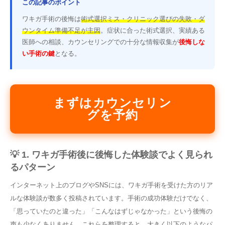
この記事のポイント
ワキガ手術の後悔は
術式選択ミス・クリニック選びの失敗・ダ
ウンタイム準備不足が主因
。症状に合った術式選択、実績ある
医師への相談、カウンセリングでの十分な情報収集が
後悔しな
い手術の鍵
となる。
まずはカウンセリン
グを予約
💡 1. ワキガ手術後に後悔した体験談でよく見られ
るパターン
インターネット上のブログやSNSには、ワキガ手術を受けた方のリア
ルな体験談が数多く投稿されています。手術の成功体験だけでなく、
「思っていたのと違った」「こんなはずじゃなかった」という後悔の
声も少なくありません。これらを整理すると、大きく以下のようなパ