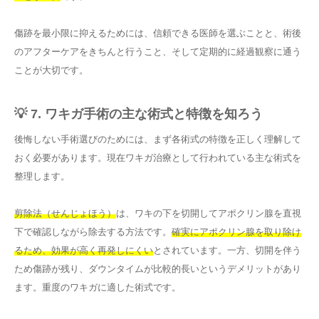
傷跡を最小限に抑えるためには、信頼できる医師を選ぶことと、術後
のアフターケアをきちんと行うこと、そして定期的に経過観察に通う
ことが大切です。
💡 7. ワキガ手術の主な術式と特徴を知ろう
後悔しない手術選びのためには、まず各術式の特徴を正しく理解して
おく必要があります。現在ワキガ治療として行われている主な術式を
整理します。
剪除法（せんじょほう）
は、ワキの下を切開してアポクリン腺を直視
下で確認しながら除去する方法です。
確実にアポクリン腺を取り除け
るため、効果が高く再発しにくい
とされています。一方、切開を伴う
ため傷跡が残り、ダウンタイムが比較的長いというデメリットがあり
ます。重度のワキガに適した術式です。