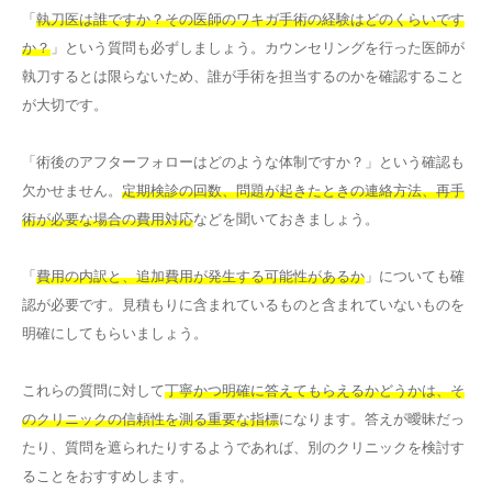
「
執刀医は誰ですか？その医師のワキガ手術の経験はどのくらいです
か？
」という質問も必ずしましょう。カウンセリングを行った医師が
執刀するとは限らないため、誰が手術を担当するのかを確認すること
が大切です。
「術後のアフターフォローはどのような体制ですか？」という確認も
欠かせません。
定期検診の回数、問題が起きたときの連絡方法、再手
術が必要な場合の費用対応
などを聞いておきましょう。
「
費用の内訳と、追加費用が発生する可能性があるか
」についても確
認が必要です。見積もりに含まれているものと含まれていないものを
明確にしてもらいましょう。
これらの質問に対して
丁寧かつ明確に答えてもらえるかどうかは、そ
のクリニックの信頼性を測る重要な指標
になります。答えが曖昧だっ
たり、質問を遮られたりするようであれば、別のクリニックを検討す
ることをおすすめします。