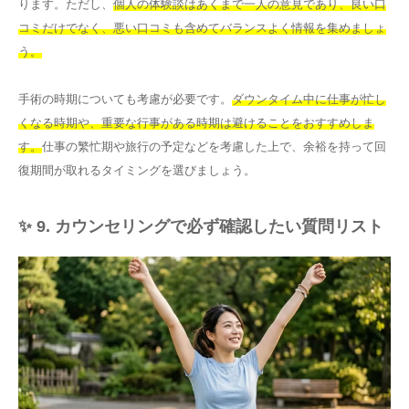
ります。ただし、
個人の体験談はあくまで一人の意見であり、良い口
コミだけでなく、悪い口コミも含めてバランスよく情報を集めましょ
う。
手術の時期についても考慮が必要です。
ダウンタイム中に仕事が忙し
くなる時期や、重要な行事がある時期は避けることをおすすめしま
す。
仕事の繁忙期や旅行の予定などを考慮した上で、余裕を持って回
復期間が取れるタイミングを選びましょう。
✨ 9. カウンセリングで必ず確認したい質問リスト