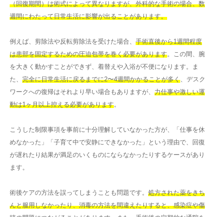
（回復期間）は術式によって異なりますが、外科的な手術の場合、数
週間にわたって日常生活に影響が出ることがあります。
例えば、剪除法や反転剪除法を受けた場合、
手術直後から1週間程度
は患部を固定するための圧迫包帯を巻く必要があります
。この間、腕
を大きく動かすことができず、着替えや入浴が不便になります。ま
た、
完全に日常生活に戻るまでに2〜4週間かかることが多く
、デスク
ワークへの復帰はそれより早い場合もありますが、
力仕事や激しい運
動は1ヶ月以上控える必要があります
。
こうした制限事項を事前に十分理解していなかった方が、「仕事を休
めなかった」「子育て中で安静にできなかった」という理由で、回復
が遅れたり結果が満足のいくものにならなかったりするケースがあり
ます。
術後ケアの方法を誤ってしまうことも問題です。
処方された薬をきち
んと服用しなかったり、消毒の方法を間違えたりすると、感染症や傷