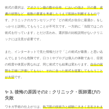
術式の選択は、
アポクリン腺の数や分布、においの強さ、汗の量、皮
膚の状態など、複数の要素を考慮したうえで医師が判断するもの
で
す。クリニックのカウンセリングで「どの術式が自分に最適か」をし
っかりと説明してもらうことが不可欠です。一方的に「当院ではこの
術式を行っています」とだけ言われ、選択肢の比較説明がないクリニ
ックには注意が必要です。
また、インターネットで見た情報だけで「この術式が最善」と思い込
んでしまうのも危険です。口コミやブログは個人の体験であり、症状
の程度や体質が異なれば、同じ術式でも結果は変わります。
自分の状
態を正確に評価してもらい、それに合った術式を提案してもらうこと
が大切
です。
✨ 3. 後悔の原因その2：クリニック・医師選びの
失敗
ワキガ手術の仕上がりは、
執刀医の技術力と経験に大きく左右されま