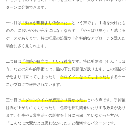
ターンに分類できます。
一つ目は
「効果が期待より低かった」
という声です。手術を受けたも
のの、においや汗が完全にはなくならず、「やっぱり臭う」と感じる
ケースがあります。特に軽度の処置や非外科的なアプローチを選んだ
場合に多く見られます。
二つ目は
「傷跡が目立つ」という後悔
です。特に剪除法（せんじょほ
う）などの外科的手術では、脇の下に切開傷が残ります。この傷跡が
予想より目立ってしまったり、
ケロイドになってしまったり
するケー
スがブログで報告されています。
三つ目は
「ダウンタイムが想定より長かった」
という声です。手術後
は腕が上がりにくくなったり、包帯を長期間巻いたりする必要があり
ます。仕事や日常生活への影響を十分に考慮していなかった方が、
「こんなに大変だとは思わなかった」と後悔するパターンです。