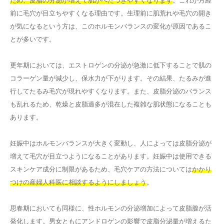
ため、皮脂の分泌が増えて肌がべたつきやすくなります
。これが月経
前に毛穴が目立ちやすくなる理由です。生理前に肌荒れや毛穴の開き
が気になるという方は、このホルモンバランスの変化が原因であるこ
とが多いです。
更年期においては、エストロゲンの分泌が急激に低下することで肌の
コラーゲン量が減少し、保水力が下がります。その結果、たるみが進
行してたるみ毛穴が現れやすくなります。また、皮脂分泌のバランス
も乱れるため、乾燥と皮脂過多が混在した複雑な肌状態になることも
あります。
妊娠中はホルモンバランスが大きく変動し、人によっては皮脂分泌が
増えて毛穴が目立つようになることがあります。妊娠中は使用できる
スキンケア成分に制限があるため、毛穴ケアの方法については
かかり
つけの産婦人科医に相談するようにしましょう
。
思春期においても同様に、性ホルモンの分泌増加によって皮脂腺が活
発化します。男女ともにアンドロゲンの影響で皮脂分泌量が増えるた