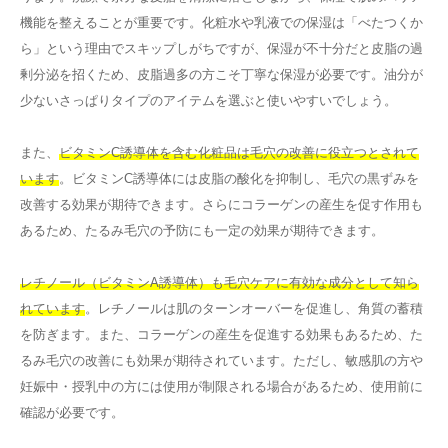
機能を整えることが重要です。化粧水や乳液での保湿は「べたつくか
ら」という理由でスキップしがちですが、保湿が不十分だと皮脂の過
剰分泌を招くため、皮脂過多の方こそ丁寧な保湿が必要です。油分が
少ないさっぱりタイプのアイテムを選ぶと使いやすいでしょう。
また、
ビタミンC誘導体を含む化粧品は毛穴の改善に役立つとされて
います
。ビタミンC誘導体には皮脂の酸化を抑制し、毛穴の黒ずみを
改善する効果が期待できます。さらにコラーゲンの産生を促す作用も
あるため、たるみ毛穴の予防にも一定の効果が期待できます。
レチノール（ビタミンA誘導体）も毛穴ケアに有効な成分として知ら
れています
。レチノールは肌のターンオーバーを促進し、角質の蓄積
を防ぎます。また、コラーゲンの産生を促進する効果もあるため、た
るみ毛穴の改善にも効果が期待されています。ただし、敏感肌の方や
妊娠中・授乳中の方には使用が制限される場合があるため、使用前に
確認が必要です。