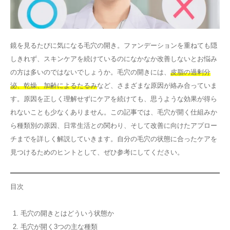
その他
鏡を見るたびに気になる毛穴の開き。ファンデーションを重ねても隠
言語
しきれず、スキンケアを続けているのになかなか改善しないとお悩み
简体中文
한국어
日本語
Español
の方は多いのではないでしょうか。毛穴の開きには、
皮脂の過剰分
English
泌、乾燥、加齢によるたるみ
など、さまざまな原因が絡み合っていま
す。原因を正しく理解せずにケアを続けても、思うような効果が得ら
れないことも少なくありません。この記事では、毛穴が開く仕組みか
ら種類別の原因、日常生活との関わり、そして改善に向けたアプロー
チまでを詳しく解説していきます。自分の毛穴の状態に合ったケアを
見つけるためのヒントとして、ぜひ参考にしてください。
目次
毛穴の開きとはどういう状態か
毛穴が開く3つの主な種類