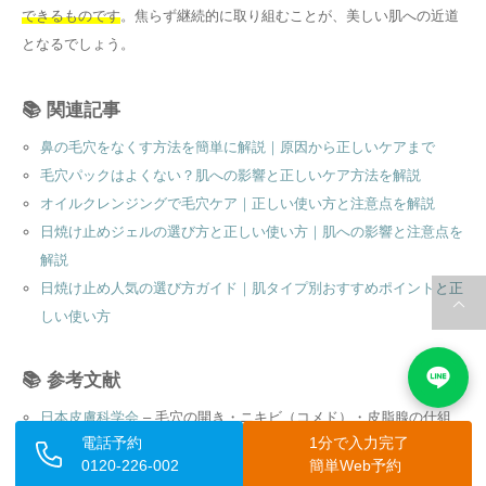
できるものです
。焦らず継続的に取り組むことが、美しい肌への近道
となるでしょう。
📚 関連記事
鼻の毛穴をなくす方法を簡単に解説｜原因から正しいケアまで
毛穴パックはよくない？肌への影響と正しいケア方法を解説
オイルクレンジングで毛穴ケア｜正しい使い方と注意点を解説
日焼け止めジェルの選び方と正しい使い方｜肌への影響と注意点を
解説
日焼け止め人気の選び方ガイド｜肌タイプ別おすすめポイントと正
しい使い方
📚 参考文献
日本皮膚科学会
– 毛穴の開き・ニキビ（コメド）・皮脂腺の仕組
電話予約
1分で入力完了
みや皮膚の構造に関する専門的な解説。皮脂過多・乾燥・角質ター
0120-226-002
簡単Web予約
ンオーバーなど記事内容の医学的根拠として参照。