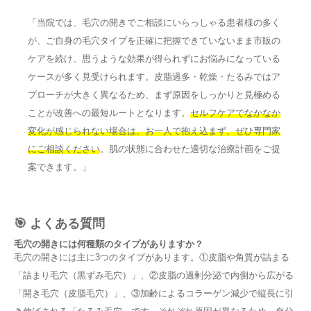
「当院では、毛穴の開きでご相談にいらっしゃる患者様の多く
が、ご自身の毛穴タイプを正確に把握できていないまま市販の
ケアを続け、思うような効果が得られずにお悩みになっている
ケースが多く見受けられます。皮脂過多・乾燥・たるみではア
プローチが大きく異なるため、まず原因をしっかりと見極める
ことが改善への最短ルートとなります。
セルフケアでなかなか
変化が感じられない場合は、お一人で抱え込まず、ぜひ専門家
にご相談ください
。肌の状態に合わせた適切な治療計画をご提
案できます。」
🎯 よくある質問
毛穴の開きには何種類のタイプがありますか？
毛穴の開きには主に3つのタイプがあります。①皮脂や角質が詰まる
「詰まり毛穴（黒ずみ毛穴）」、②皮脂の過剰分泌で内側から広がる
「開き毛穴（皮脂毛穴）」、③加齢によるコラーゲン減少で縦長に引