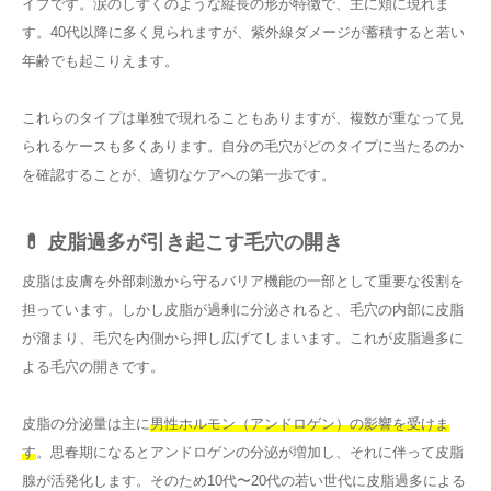
イプです。涙のしずくのような縦長の形が特徴で、主に頬に現れま
す。40代以降に多く見られますが、紫外線ダメージが蓄積すると若い
年齢でも起こりえます。
これらのタイプは単独で現れることもありますが、複数が重なって見
られるケースも多くあります。自分の毛穴がどのタイプに当たるのか
を確認することが、適切なケアへの第一歩です。
💊 皮脂過多が引き起こす毛穴の開き
皮脂は皮膚を外部刺激から守るバリア機能の一部として重要な役割を
担っています。しかし皮脂が過剰に分泌されると、毛穴の内部に皮脂
が溜まり、毛穴を内側から押し広げてしまいます。これが皮脂過多に
よる毛穴の開きです。
皮脂の分泌量は主に
男性ホルモン（アンドロゲン）の影響を受けま
す
。思春期になるとアンドロゲンの分泌が増加し、それに伴って皮脂
腺が活発化します。そのため10代〜20代の若い世代に皮脂過多による