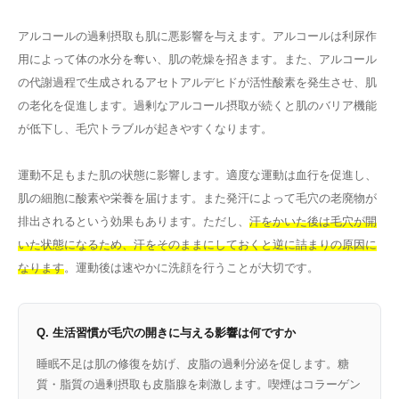
アルコールの過剰摂取も肌に悪影響を与えます。アルコールは利尿作
用によって体の水分を奪い、肌の乾燥を招きます。また、アルコール
の代謝過程で生成されるアセトアルデヒドが活性酸素を発生させ、肌
の老化を促進します。過剰なアルコール摂取が続くと肌のバリア機能
が低下し、毛穴トラブルが起きやすくなります。
運動不足もまた肌の状態に影響します。適度な運動は血行を促進し、
肌の細胞に酸素や栄養を届けます。また発汗によって毛穴の老廃物が
排出されるという効果もあります。ただし、
汗をかいた後は毛穴が開
いた状態になるため、汗をそのままにしておくと逆に詰まりの原因に
なります
。運動後は速やかに洗顔を行うことが大切です。
Q. 生活習慣が毛穴の開きに与える影響は何ですか
睡眠不足は肌の修復を妨げ、皮脂の過剰分泌を促します。糖
質・脂質の過剰摂取も皮脂腺を刺激します。喫煙はコラーゲン