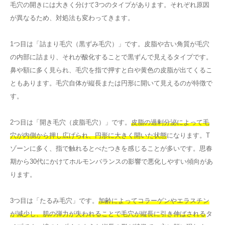
毛穴の開きには大きく分けて3つのタイプがあります。それぞれ原因
が異なるため、対処法も変わってきます。
1つ目は「詰まり毛穴（黒ずみ毛穴）」です。皮脂や古い角質が毛穴
の内部に詰まり、それが酸化することで黒ずんで見えるタイプです。
鼻や額に多く見られ、毛穴を指で押すと白や黄色の皮脂が出てくるこ
ともあります。毛穴自体が縦長または円形に開いて見えるのが特徴で
す。
2つ目は「開き毛穴（皮脂毛穴）」です。
皮脂の過剰分泌によって毛
穴が内側から押し広げられ、円形に大きく開いた状態
になります。T
ゾーンに多く、指で触れるとべたつきを感じることが多いです。思春
期から30代にかけてホルモンバランスの影響で悪化しやすい傾向があ
ります。
3つ目は「たるみ毛穴」です。
加齢によってコラーゲンやエラスチン
が減少し、肌の弾力が失われることで毛穴が縦長に引き伸ばされる
タ