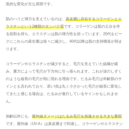
造的な変化が主な原因です。
肌のハリと弾力を支えているのは、
真皮層に存在するコラーゲンとエ
ラスチンという2種類のタンパク質
です。コラーゲンは肌の土台を作
る役割を持ち、エラスチンは肌の弾力性を担っています。20代をピー
クにこれらの産生量は徐々に減少し、40代以降は肌の支持構造が弱ま
ります。
コラーゲンやエラスチンが減少すると、毛穴を支えていた組織が緩
み、重力によって毛穴が下方向に引っ張られます。これが涙のしずく
のような縦長の毛穴が頬に現れる理由です。たるみ毛穴は年齢肌のサ
インとも言われており、若い頃は丸く小さかった毛穴が縦長に変化し
てきたと感じる場合は、たるみが進行しているサインかもしれませ
ん。
加齢以外にも、
紫外線ダメージはたるみ毛穴を加速させる大きな要因
です。紫外線（UV-A）は真皮層まで到達し、コラーゲンやエラスチン