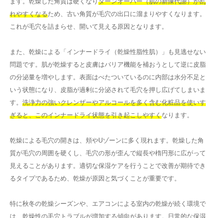
ます。乾燥した角質は硬くなり
ターンオーバー（肌の新陳代謝）が乱
れやすくなる
ため、古い角質が毛穴の出口に溜まりやすくなります。
これが毛穴を詰まらせ、開いて見える原因となります。
また、乾燥による「インナードライ（乾燥性脂性肌）」も見逃せない
問題です。肌が乾燥すると皮膚はバリア機能を補おうとして逆に皮脂
の分泌量を増やします。表面はべたついているのに内部は水分不足と
いう状態になり、皮脂が過剰に分泌されて毛穴を押し広げてしまいま
す。
洗浄力の強いクレンザーやアルコールを多く含む化粧品を使いす
ぎると、このインナードライ状態を引き起こしやすく
なります。
乾燥による毛穴の開きは、頬やUゾーンに多く現れます。乾燥した角
質が毛穴の周囲を硬くし、毛穴の形が歪んで縦長や楕円形に広がって
見えることがあります。適切な保湿ケアを行うことで改善が期待でき
るタイプであるため、乾燥が原因と気づくことが重要です。
特に秋冬の乾燥シーズンや、エアコンによる室内の乾燥が続く環境で
は、乾燥性の毛穴トラブルが増加する傾向があります。日常的な保湿