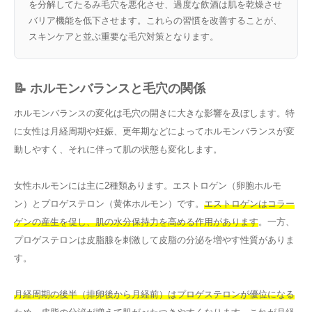
を分解してたるみ毛穴を悪化させ、過度な飲酒は肌を乾燥させ
バリア機能を低下させます。これらの習慣を改善することが、
スキンケアと並ぶ重要な毛穴対策となります。
📝 ホルモンバランスと毛穴の関係
ホルモンバランスの変化は毛穴の開きに大きな影響を及ぼします。特
に女性は月経周期や妊娠、更年期などによってホルモンバランスが変
動しやすく、それに伴って肌の状態も変化します。
女性ホルモンには主に2種類あります。エストロゲン（卵胞ホルモ
ン）とプロゲステロン（黄体ホルモン）です。
エストロゲンはコラー
ゲンの産生を促し、肌の水分保持力を高める作用があります
。一方、
プロゲステロンは皮脂腺を刺激して皮脂の分泌を増やす性質がありま
す。
月経周期の後半（排卵後から月経前）はプロゲステロンが優位になる