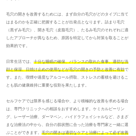
毛穴の開きを改善するためには、まず自分の毛穴がどのタイプに当て
はまるのかを正確に把握することが出発点となります。詰まり毛穴
（黒ずみ毛穴）、開き毛穴（皮脂毛穴）、たるみ毛穴のそれぞれに適
したアプローチが異なるため、原因を特定してから対策を取ることが
効果的です。
日常生活では、
十分な睡眠の確保、バランスの取れた食事、適切な洗
顔と保湿、日焼け止めの使用などが毛穴の開きの予防と改善に有効
で
す。また、喫煙や過度なアルコール摂取、ストレスの蓄積を避けるこ
とも肌の健康維持に重要な役割を果たします。
セルフケアでは限界を感じる場合や、より積極的な改善を求める場合
は、専門クリニックへの相談をおすすめします。ケミカルピーリン
グ、レーザー治療、ダーマペン、ハイドラフェイシャルなど、さまざ
まな治療法の中から、自分の肌状態に合った治療を専門家と一緒に選
ぶことができます。
毛穴の開きは適切なケアと治療によって必ず改善