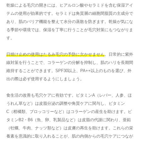
乾燥による毛穴の開きには、ヒアルロン酸やセラミドを含む保湿アイ
テムの使用が効果的です。セラミドは角質層の細胞間脂質の主成分で
あり、肌のバリア機能を整えて水分の蒸散を防ぎます。乾燥が気にな
る季節や環境では、保湿を丁寧に行うことが毛穴対策にもつながりま
す。
日焼け止めの使用はたるみ毛穴の予防に欠かせません
。日常的に紫外
線対策を行うことで、コラーゲンの分解を抑制し、肌のハリを長期間
維持することができます。SPF30以上、PA++以上のものを選び、外
出の際は必ず使用するようにしましょう。
食生活の改善も毛穴ケアに有効です。ビタミンA（レバー、人参、ほ
うれん草など）は皮脂分泌の調整や角質ケアに関与し、ビタミン
C（柑橘類、ブロッコリーなど）はコラーゲンの産生を助けます。ビ
タミンB2・B6（魚、卵、乳製品など）は皮脂の代謝に関わり、亜鉛
（牡蠣、牛肉、ナッツ類など）は皮膚の再生を助けます。これらの栄
養素を意識的に取り入れることが、肌の内側からの毛穴ケアにつなが