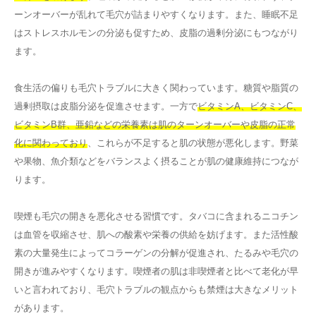
ーンオーバーが乱れて毛穴が詰まりやすくなります。また、睡眠不足
はストレスホルモンの分泌も促すため、皮脂の過剰分泌にもつながり
ます。
食生活の偏りも毛穴トラブルに大きく関わっています。糖質や脂質の
過剰摂取は皮脂分泌を促進させます。一方で
ビタミンA、ビタミンC、
ビタミンB群、亜鉛などの栄養素は肌のターンオーバーや皮脂の正常
化に関わっており
、これらが不足すると肌の状態が悪化します。野菜
や果物、魚介類などをバランスよく摂ることが肌の健康維持につなが
ります。
喫煙も毛穴の開きを悪化させる習慣です。タバコに含まれるニコチン
は血管を収縮させ、肌への酸素や栄養の供給を妨げます。また活性酸
素の大量発生によってコラーゲンの分解が促進され、たるみや毛穴の
開きが進みやすくなります。喫煙者の肌は非喫煙者と比べて老化が早
いと言われており、毛穴トラブルの観点からも禁煙は大きなメリット
があります。