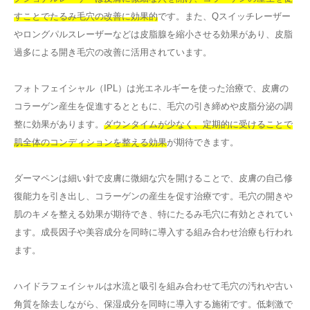
すことでたるみ毛穴の改善に効果的
です。また、Qスイッチレーザー
やロングパルスレーザーなどは皮脂腺を縮小させる効果があり、皮脂
過多による開き毛穴の改善に活用されています。
フォトフェイシャル（IPL）は光エネルギーを使った治療で、皮膚の
コラーゲン産生を促進するとともに、毛穴の引き締めや皮脂分泌の調
整に効果があります。
ダウンタイムが少なく、定期的に受けることで
肌全体のコンディションを整える効果
が期待できます。
ダーマペンは細い針で皮膚に微細な穴を開けることで、皮膚の自己修
復能力を引き出し、コラーゲンの産生を促す治療です。毛穴の開きや
肌のキメを整える効果が期待でき、特にたるみ毛穴に有効とされてい
ます。成長因子や美容成分を同時に導入する組み合わせ治療も行われ
ます。
ハイドラフェイシャルは水流と吸引を組み合わせて毛穴の汚れや古い
角質を除去しながら、保湿成分を同時に導入する施術です。低刺激で