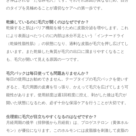
き伸ばされる「たるみ毛穴」です。それぞれ原因が異なるため、自分
のタイプを見極めることが適切なケアへの第一歩です。
乾燥しているのに毛穴が開くのはなぜですか？
乾燥すると肌はバリア機能を補うために皮脂分泌を増やします。これ
により表面はべたつくのに内部は水分不足という「インナードライ
（乾燥性脂性肌）」の状態になり、過剰な皮脂が毛穴を押し広げてし
まいます。また乾燥した角質が毛穴の出口に溜まりやすくなること
も、毛穴が開いて見える原因の一つです。
毛穴パックは毎日使っても問題ありませんか？
毎日の使用はお勧めできません。テープタイプの毛穴パックを使いす
ぎると、毛穴周囲の皮膚を引っ張り、かえって毛穴を広げてしまう可
能性があります。使用頻度は週1回程度に控え、剥がした後は毛穴が
開いた状態になるため、必ず十分な保湿ケアを行うことが大切です。
生理前に毛穴が目立ちやすくなるのはなぜですか？
月経周期の後半（排卵後から月経前）は、プロゲステロン（黄体ホル
モン）が優位になります。このホルモンには皮脂腺を刺激して皮脂の