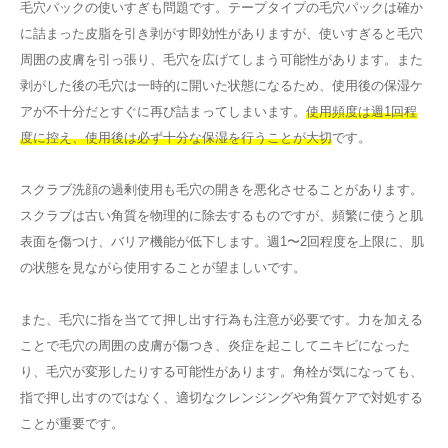
毛穴パックの使いすぎも問題です。テープタイプの毛穴パックは確か
に詰まった皮脂を引き剥がす即効性がありますが、使いすぎると毛穴
周囲の皮膚を引っ張り、毛穴を広げてしまう可能性があります。また
剥がした後の毛穴は一時的に開いた状態になるため、使用後の保湿ケ
アが不十分だとすぐに再び詰まってしまいます。
使用頻度は週1回程
度に控え、使用後は必ず十分な保湿を行うことが大切
です。
スクラブ洗顔の過剰使用も毛穴の開きを悪化させることがあります。
スクラブは古い角質を物理的に除去するものですが、頻繁に使うと肌
表面を傷つけ、バリア機能が低下します。週1〜2回程度を上限に、肌
の状態を見ながら使用することが望ましいです。
また、毛穴に指を当てて押し出す行為も注意が必要です。力を加える
ことで毛穴の周囲の皮膚が傷つき、炎症を起こしてニキビになった
り、毛穴が変形したりする可能性があります。角栓が気になっても、
指で押し出すのではなく、適切なクレンジングや角質ケアで対処する
ことが重要です。