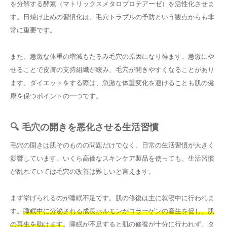
を分解する酵素（マトリックスメタロプロテアーゼ）を活性化させま
す。日焼け止めの習慣化は、毛穴トラブルの予防という観点からも非
常に重要です。
また、急激な体重の増減もたるみ毛穴の原因になり得ます。急激にや
せることで皮膚の支持組織が緩み、毛穴が開きやすくなることがあり
ます。ダイエットをする際は、急激な体重変化を避けることも肌の健
康を保つポイントの一つです。
🔍 毛穴の開きを悪化させる生活習慣
毛穴の開きは肌そのものの問題だけでなく、日常の生活習慣が大きく
影響しています。いくら高価なスキンケア製品を使っても、生活習慣
が乱れていては毛穴の改善は難しいと言えます。
まず挙げられるのが睡眠不足です。肌の修復は主に就寝中に行われま
す。
睡眠中に分泌される成長ホルモンがコラーゲンの産生を促し、肌
の再生を助けます
。睡眠が不足すると肌の修復が十分に行われず、タ