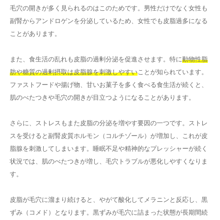
毛穴の開きが多く見られるのはこのためです。男性だけでなく女性も
副腎からアンドロゲンを分泌しているため、女性でも皮脂過多になる
ことがあります。
また、食生活の乱れも皮脂の過剰分泌を促進させます。特に
動物性脂
肪や糖質の過剰摂取は皮脂腺を刺激しやすい
ことが知られています。
ファストフードや揚げ物、甘いお菓子を多く食べる食生活が続くと、
肌のべたつきや毛穴の開きが目立つようになることがあります。
さらに、ストレスもまた皮脂の分泌を増やす要因の一つです。ストレ
スを受けると副腎皮質ホルモン（コルチゾール）が増加し、これが皮
脂腺を刺激してしまいます。睡眠不足や精神的なプレッシャーが続く
状況では、肌のべたつきが増し、毛穴トラブルが悪化しやすくなりま
す。
皮脂が毛穴に溜まり続けると、やがて酸化してメラニンと反応し、黒
ずみ（コメド）となります。黒ずみが毛穴に詰まった状態が長期間続