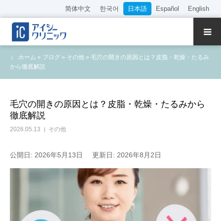
简体中文
한국어
日本語
Español
English
クリニック紹介
ホーム
»
ブログ
»
その他
»
毛穴の開きの原因とは？皮脂・乾燥・たるみ
から徹底解説
診療内容
院長・医師の紹介
毛穴の開きの原因とは？皮脂・乾燥・たるみから
徹底解説
WEB予約
2026.05.13
その他
料金表
公開日: 2026年5月13日
更新日: 2026年8月2日
アクセス
採用情報