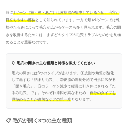
特に
Tゾーン（額・鼻・あご）は皮脂腺が集中しているため、毛穴が
目立ちやすい部位
として知られています。一方で頬やUゾーンでは乾
燥やたるみによって毛穴が広がるケースも多く見られます。毛穴の開
きを改善するためには、まずどのタイプの毛穴トラブルなのかを見極
めることが重要なのです。
Q. 毛穴の開きの主な種類と特徴を教えてください
毛穴の開きには3つのタイプがあります。①皮脂や角質が酸化
して黒ずむ「詰まり毛穴」、②皮脂の過剰分泌で円形に広がる
「開き毛穴」、③コラーゲン減少で縦長に引き伸ばされる「た
るみ毛穴」です。それぞれ原因が異なるため、
自分のタイプを
見極めることが適切なケアの第一歩
となります。
📋 毛穴が開く3つの主な種類