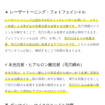
🔸 レーザートーニング・フォトフェイシャル
レーザートーニングは低出力のQスイッチレーザーを用いて、メラニ
ン色素による黒ずみや色素沈着を改善する治療です。
毛穴周囲のメラ
ニンを分解することで、毛穴の黒さを改善する効果が期待できます。
フォトフェイシャルは光（IPL）を用いて、
毛穴の詰まりや色素沈
着、毛穴の開大を総合的に改善するアプローチです。
どちらも比較的
ダウンタイムが短く、継続することで効果が高まります。
⚡ 水光注射・ヒアルロン酸注射（毛穴締め）
水光注射は、ヒアルロン酸などの美容成分を細かい針で皮膚に直接注
入する治療法です。
肌の深部に水分を補給し、弾力を回復させること
で毛穴の開大を改善する効果が期待されます。
毛穴のたるみ由来の黒
ずみに対して有効なアプローチのひとつです。