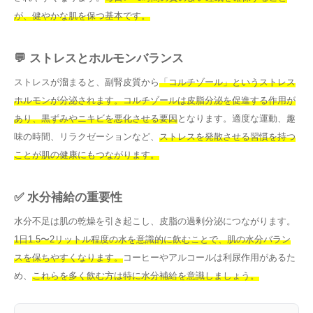
が、健やかな肌を保つ基本です。
💬 ストレスとホルモンバランス
ストレスが溜まると、副腎皮質から
「コルチゾール」というストレス
ホルモンが分泌されます。コルチゾールは皮脂分泌を促進する作用が
あり、黒ずみやニキビを悪化させる要因
となります。適度な運動、趣
味の時間、リラクゼーションなど、
ストレスを発散させる習慣を持つ
ことが肌の健康にもつながります。
✅ 水分補給の重要性
水分不足は肌の乾燥を引き起こし、皮脂の過剰分泌につながります。
1日1.5〜2リットル程度の水を意識的に飲むことで、肌の水分バラン
スを保ちやすくなります。
コーヒーやアルコールは利尿作用があるた
め、
これらを多く飲む方は特に水分補給を意識しましょう。