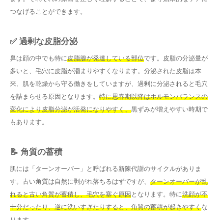
つなげることができます。
✅ 過剰な皮脂分泌
鼻は顔の中でも特に
皮脂腺が発達している部位
です。皮脂の分泌量が
多いと、毛穴に皮脂が溜まりやすくなります。分泌された皮脂は本
来、肌を乾燥から守る働きをしていますが、過剰に分泌されると毛穴
を詰まらせる原因となります。
特に思春期以降はホルモンバランスの
変化により皮脂分泌が活発になりやすく、
黒ずみが増えやすい時期で
もあります。
📝 角質の蓄積
肌には「ターンオーバー」と呼ばれる新陳代謝のサイクルがありま
す。古い角質は自然に剥がれ落ちるはずですが、
ターンオーバーが乱
れると古い角質が蓄積し、毛穴を塞ぐ原因
となります。特に
洗顔が不
十分だったり、逆に洗いすぎたりすると、角質の蓄積が起きやすく
な
ります。