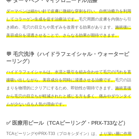
🌟 ダーマペン・マイクロニードル治療
ダーマペンは細かい針で皮膚に微細な穿刺を行い、自然治癒力を利用
してコラーゲン生成を促す治療法です。
毛穴周囲の皮膚を内側から引
き締め、毛穴の目立ちや黒ずみを改善する効果があります。
施術後に
美容成分を浸透させることで、さらなる効果が期待できます。
💬 毛穴洗浄（ハイドラフェイシャル・ウォーターピ
ーリング）
ハイドラフェイシャルは、水流と吸引を組み合わせて毛穴の汚れを直
接吸い出しながら、美容成分を同時に浸透させる治療です。
毛穴の詰
まりを物理的にクリアにするため、即効性が期待できます。
施術直後
から毛穴の目立ちが軽減されたと感じる方も多く、痛みやダウンタイ
ムが少ない点も人気の理由です。
✅ 医療用ピール（TCAピーリング・PRX-T33など）
TCAピーリングやPRX-T33（プロキシダイン）は、
より深い層に作用