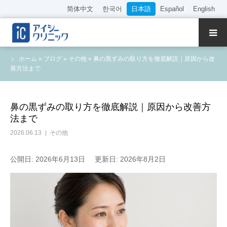
简体中文
한국어
日本語
Español
English
クリニック紹介
ホーム
»
ブログ
»
その他
»
鼻の黒ずみの取り方を徹底解説｜原因から改
善方法まで
診療内容
院長・医師の紹介
鼻の黒ずみの取り方を徹底解説｜原因から改善方
法まで
WEB予約
2026.06.13
その他
料金表
公開日: 2026年6月13日
更新日: 2026年8月2日
アクセス
採用情報