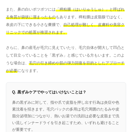
また、鼻の白いポツポツには
「稗粒腫（はいりゅうしゅ）」と呼ばれ
る角質が袋状に溜まったもの
もあります。稗粒腫は皮脂腺ではなく、
表皮の下にできる小さな嚢腫で、
自己処理が難しく、皮膚科や美容ク
リニックでの処置が推奨されます。
さらに、鼻の産毛が毛穴に見えていたり、毛穴自体が開大して凹凸と
して目立っていることを「黒ずみ」と感じている方もいます。このよ
うな場合は、
毛穴の引き締めや肌の弾力回復を目的としたアプローチ
が必要
になります。
Q. 黒ずみケアでやってはいけないことは？
鼻の黒ずみに対して、指や爪で皮脂を押し出す行為は炎症や色
素沈着を招きます。毛穴パックの多用は毛穴周囲のたるみや皮
脂分泌増加につながり、熱いお湯での洗顔は必要な皮脂まで洗
い流しインナードライを引き起こすため、いずれも避けること
が重要です。