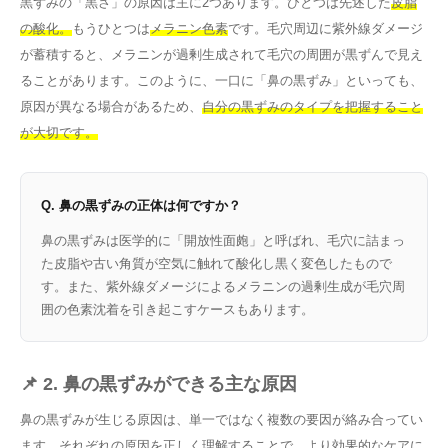
黒ずみの「黒さ」の原因は主に2つあります。ひとつは先述した
皮脂
の酸化。
もうひとつは
メラニン色素
です。毛穴周辺に紫外線ダメージ
が蓄積すると、メラニンが過剰生成されて毛穴の周囲が黒ずんで見え
ることがあります。このように、一口に「鼻の黒ずみ」といっても、
原因が異なる場合があるため、
自分の黒ずみのタイプを把握すること
が大切です。
Q. 鼻の黒ずみの正体は何ですか？
鼻の黒ずみは医学的に「開放性面皰」と呼ばれ、毛穴に詰まっ
た皮脂や古い角質が空気に触れて酸化し黒く変色したもので
す。また、紫外線ダメージによるメラニンの過剰生成が毛穴周
囲の色素沈着を引き起こすケースもあります。
📌 2. 鼻の黒ずみができる主な原因
鼻の黒ずみが生じる原因は、単一ではなく複数の要因が絡み合ってい
ます。それぞれの原因を正しく理解することで、より効果的なケアに