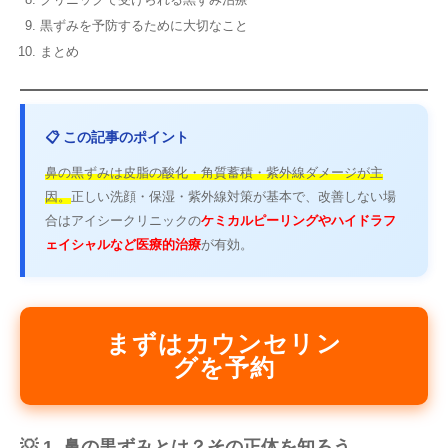
黒ずみを予防するために大切なこと
まとめ
📋 この記事のポイント
鼻の黒ずみは皮脂の酸化・角質蓄積・紫外線ダメージが主
因。
正しい洗顔・保湿・紫外線対策が基本で、改善しない場
合はアイシークリニックの
ケミカルピーリングやハイドラフ
ェイシャルなど医療的治療
が有効。
まずはカウンセリン
グを予約
💡 1. 鼻の黒ずみとは？その正体を知ろう