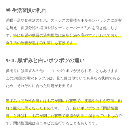
🌟 生活習慣の乱れ
睡眠不足や食生活の乱れ、ストレスの蓄積もホルモンバランスに影響
を与え、皮脂分泌の増加や肌ターンオーバーの乱れを引き起こしま
す。
特に脂質や糖質の過剰摂取は皮脂分泌を増やすといわれており、
食生活の改善が黒ずみ対策にも有効です。
✨ 3. 黒ずみと白いポツポツの違い
鼻周りには黒ずみの他に、白いポツポツが見られることもあります。
この2種類の毛穴トラブルは、見た目は似ていても異なる状態である
ため、それぞれに合った対処が必要です。
黒ずみ（開放性面皰）は毛穴が開いた状態で、皮脂や汚れが空気に触
れて酸化し黒くなったもの
です。一方、
白いポツポツは「閉鎖性面
皰」と呼ばれ、毛穴が閉じた状態で皮脂が内部に溜まっているもの
で
す。閉鎖性面皰は白ニキビに進行することもあります。