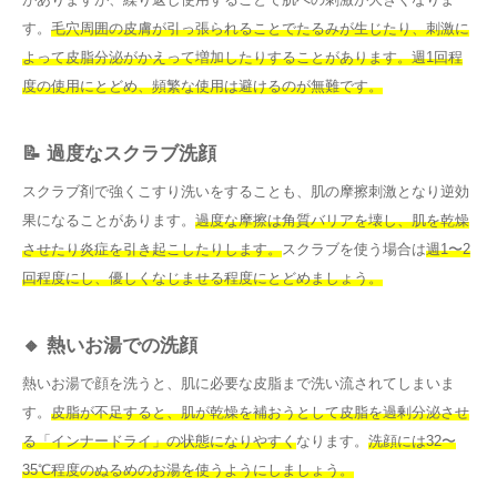
す。
毛穴周囲の皮膚が引っ張られることでたるみが生じたり、刺激に
よって皮脂分泌がかえって増加したりすることがあります。
週1回程
度の使用にとどめ、頻繁な使用は避けるのが無難です。
📝 過度なスクラブ洗顔
スクラブ剤で強くこすり洗いをすることも、肌の摩擦刺激となり逆効
果になることがあります。
過度な摩擦は角質バリアを壊し、肌を乾燥
させたり炎症を引き起こしたりします。
スクラブを使う場合は
週1〜2
回程度にし、優しくなじませる程度にとどめましょう。
🔸 熱いお湯での洗顔
熱いお湯で顔を洗うと、肌に必要な皮脂まで洗い流されてしまいま
す。
皮脂が不足すると、肌が乾燥を補おうとして皮脂を過剰分泌させ
る「インナードライ」の状態になりやすく
なります。
洗顔には32〜
35℃程度のぬるめのお湯を使うようにしましょう。