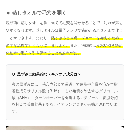
🔸 蒸しタオルで毛穴を開く
洗顔前に蒸しタオルを鼻に当てて毛穴を開かせることで、汚れが落ち
やすくなります。蒸しタオルは電子レンジで温めたぬれタオルで作る
ことができます。ただし、
熱すぎると皮膚にダメージを与えるため、
適度な温度で行うようにしましょう。
また、洗顔後は
冷水や引き締め
化粧水で毛穴を引き締めることも忘れずに。
Q. 黒ずみに効果的なスキンケア成分は？
鼻の黒ずみには、毛穴内部まで浸透して皮脂や角質を溶かす脂
溶性成分サリチル酸（BHA）、古い角質を除去するグリコール
酸（AHA）、ターンオーバーを促進するレチノール、皮脂分泌
を抑えて美白効果もあるナイアシンアミドが有効とされていま
す。