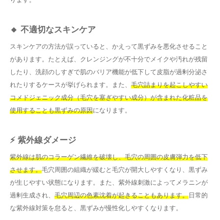
🔸 不適切なスキンケア
スキンケアの方法が誤っていると、かえって黒ずみを悪化させること
があります。たとえば、クレンジングが不十分でメイクや汚れが残留
したり、洗顔のしすぎで肌のバリア機能が低下して皮脂が過剰分泌さ
れたりするケースが挙げられます。また、
毛穴詰まりを起こしやすい
コメドジェニック成分（毛穴を塞ぎやすい成分）が含まれた化粧品を
使用することも黒ずみの原因
になります。
⚡ 紫外線ダメージ
紫外線は肌のコラーゲン繊維を破壊し、毛穴の周囲の皮膚弾力を低下
させます。
毛穴周囲の組織が緩むと毛穴が開大しやすくなり、黒ずみ
が生じやすい状態になります。また、紫外線刺激によってメラニンが
過剰生成され、
毛穴周辺の色素沈着が起きることもあります。
日常的
な紫外線対策を怠ると、黒ずみが慢性化しやすくなります。