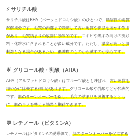
⚡ サリチル酸
サリチル酸はBHA（ベータヒドロキシ酸）のひとつで、
脂溶性の角質
溶解成分です。毛穴の内部まで浸透して古い角質や皮脂を溶かす作用
があり、毛穴詰まりの改善に効果的です。
ニキビや黒ずみ向けの洗顔
料・化粧水に含まれることが多い成分です。ただし、
濃度が高いと肌
刺激となる場合があるため、低濃度のものから試すのが安心です。
🌟 グリコール酸・乳酸（AHA）
AHA（アルファヒドロキシ酸）はフルーツ酸とも呼ばれ、
古い角質を
穏やかに除去する作用があります。
グリコール酸や乳酸などが代表的
です。
肌のターンオーバーを促し、毛穴の詰まりを改善するととも
に、肌のキメを整える効果も期待できます。
💬 レチノール（ビタミンA）
レチノールはビタミンAの誘導体で、
肌のターンオーバーを促進する