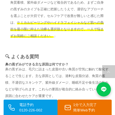
角質蓄積、紫外線ダメージなど複合的であるため、まずご自身
の黒ずみのタイプを正確に把握したうえで、適切なアプローチ
を選ぶことが大切です。セルフケアで改善が難しいと感じた際
は、
ケミカルピーリングやハイドラフェイシャルなど肌への負
担を最小限に抑えた治療も選択肢となりますので、一人で悩ま
ずお気軽にご相談ください。
」
🔍 よくある質問
鼻の黒ずみができる主な原因は何ですか？
鼻の黒ずみは、毛穴に詰まった皮脂や古い角質が空気に触れて酸化す
ることで生じます。主な原因としては、過剰な皮脂分泌、角質の蓄
積、不適切なスキンケア、紫外線ダメージ、睡眠不足や食生活の乱れ
などが挙げられます。これらの要因が複合的に絡み合っているため、
原因に合わせたケアが重要です。
電話予約
1分で入力完了
毛穴パックは黒ずみに効果的ですか？
0120-226-002
簡単Web予約
テープタイプの毛穴パックは一時的な詰まり除去に効果があります