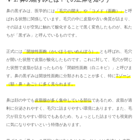
鼻の黒ずみは、医学的には
「毛穴の開大」や「コメド（面皰）」
と呼
ばれる状態に関係しています。毛穴の中に皮脂や古い角質が詰まり、
その詰まりが空気に触れて酸化することで黒く変色したものが、私た
ちが「黒ずみ」と呼んでいるものです。
正式には
「開放性面皰（かいほうせいめんぽう）」
とも呼ばれ、毛穴
が開いた状態で皮脂が酸化したものです。これに対して、毛穴が閉じ
た状態で皮脂が詰まったものを「閉鎖性面皰（白ニキビ）」と呼びま
す。鼻の黒ずみは開放性面皰に分類されることが多く、特に
Tゾーン
（額・鼻・あご）に多く見られます。
鼻は顔の中でも
皮脂腺が多く集中している部位
であるため、皮脂が過
剰に分泌されやすく、毛穴に詰まりやすい環境にあります。また、毛
穴が目立ちやすい部位でもあるため、ちょっとした詰まりでも視覚的
に気になりやすいという特徴があります。