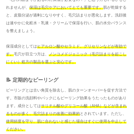
れませんが、
保湿は毛穴ケアにおいてとても重要です。
肌が乾燥する
と、皮脂分泌が過剰になりやすく、毛穴詰まりが悪化します。洗顔後
は速やかに化粧水・乳液・クリームで保湿を行い、肌の水分バランス
を整えましょう。
保湿成分としては
ヒアルロン酸やセラミド、グリセリンなどが有効で
す。
毛穴が目立つ方は、
ノンコメドジェニック（毛穴詰まりを起こし
にくい）処方の製品を選ぶと安心です。
📝 定期的なピーリング
ピーリングとは古い角質を除去し、肌のターンオーバーを促す方法で
す。市販の洗顔料やパックにもピーリング効果をうたったものがあり
ます。成分としては
サリチル酸やグリコール酸（AHA）などが含まれ
るものが多く、毛穴詰まりの改善に効果的
とされています。ただし、
使用頻度を守り、肌に合わないと感じた場合はすぐに使用を中止して
ください。