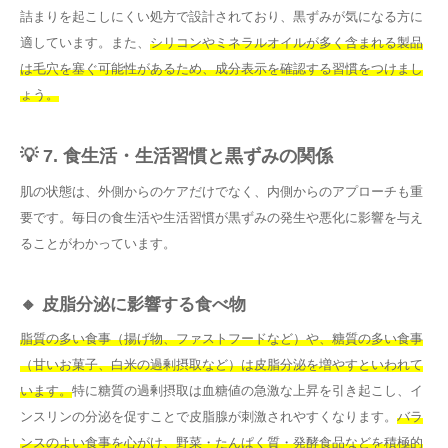
詰まりを起こしにくい処方で設計されており、黒ずみが気になる方に
適しています。また、
シリコンやミネラルオイルが多く含まれる製品
は毛穴を塞ぐ可能性があるため、成分表示を確認する習慣をつけまし
ょう。
💡 7. 食生活・生活習慣と黒ずみの関係
肌の状態は、外側からのケアだけでなく、内側からのアプローチも重
要です。毎日の食生活や生活習慣が黒ずみの発生や悪化に影響を与え
ることがわかっています。
🔸 皮脂分泌に影響する食べ物
脂質の多い食事（揚げ物、ファストフードなど）や、糖質の多い食事
（甘いお菓子、白米の過剰摂取など）は皮脂分泌を増やすといわれて
います。
特に糖質の過剰摂取は血糖値の急激な上昇を引き起こし、イ
ンスリンの分泌を促すことで皮脂腺が刺激されやすくなります。
バラ
ンスのよい食事を心がけ、野菜・たんぱく質・発酵食品などを積極的