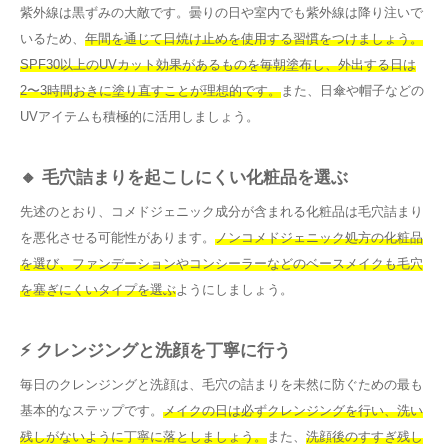
紫外線は黒ずみの大敵です。曇りの日や室内でも紫外線は降り注いで
いるため、
年間を通じて日焼け止めを使用する習慣をつけましょう。
SPF30以上のUVカット効果があるものを毎朝塗布し、外出する日は
2〜3時間おきに塗り直すことが理想的です。
また、日傘や帽子などの
UVアイテムも積極的に活用しましょう。
🔸 毛穴詰まりを起こしにくい化粧品を選ぶ
先述のとおり、コメドジェニック成分が含まれる化粧品は毛穴詰まり
を悪化させる可能性があります。
ノンコメドジェニック処方の化粧品
を選び、ファンデーションやコンシーラーなどのベースメイクも毛穴
を塞ぎにくいタイプを選ぶ
ようにしましょう。
⚡ クレンジングと洗顔を丁寧に行う
毎日のクレンジングと洗顔は、毛穴の詰まりを未然に防ぐための最も
基本的なステップです。
メイクの日は必ずクレンジングを行い、洗い
残しがないように丁寧に落としましょう。
また、
洗顔後のすすぎ残し