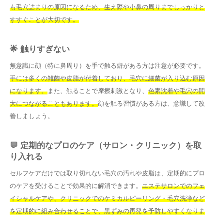
も毛穴詰まりの原因になるため、生え際や小鼻の周りまでしっかりと
すすぐことが大切です。
🌟 触りすぎない
無意識に顔（特に鼻周り）を手で触る癖がある方は注意が必要です。
手には多くの雑菌や皮脂が付着しており、毛穴に細菌が入り込む原因
になります。
また、触ることで摩擦刺激となり、
色素沈着や毛穴の開
大につながることもあります。
顔を触る習慣がある方は、意識して改
善しましょう。
💬 定期的なプロのケア（サロン・クリニック）を取
り入れる
セルフケアだけでは取り切れない毛穴の汚れや皮脂は、定期的にプロ
のケアを受けることで効果的に解消できます。
エステサロンでのフェ
イシャルケアや、クリニックでのケミカルピーリング・毛穴洗浄など
を定期的に組み合わせることで、黒ずみの再発を予防しやすくなりま