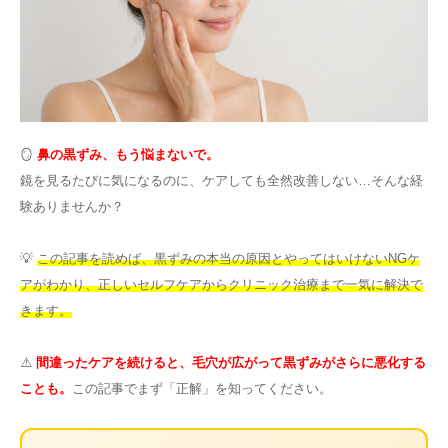
その他
言語
简体中文
한국어
日本語
Español
🪞
鼻の黒ずみ、もう悩まないで。
English
鏡を見るたびに気になるのに、ケアしても全然改善しない…そんな経
験ありませんか？
💡
この記事を読めば、黒ずみの本当の原因とやってはいけないNGケ
アがわかり、正しいセルフケアからクリニック治療まで一気に解決で
きます。
⚠️
間違ったケアを続けると、毛穴が広がって黒ずみがさらに悪化する
ことも。
この記事でまず「正解」を知ってください。