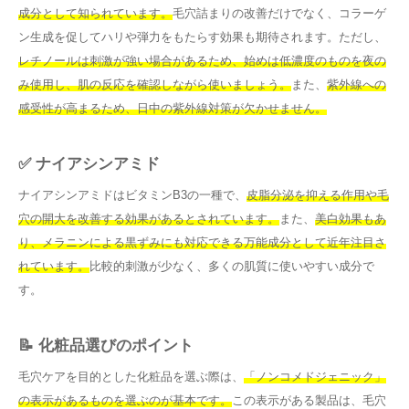
成分として知られています。
毛穴詰まりの改善だけでなく、コラーゲ
ン生成を促してハリや弾力をもたらす効果も期待されます。ただし、
レチノールは刺激が強い場合があるため、始めは低濃度のものを夜の
み使用し、肌の反応を確認しながら使いましょう。
また、
紫外線への
感受性が高まるため、日中の紫外線対策が欠かせません。
✅ ナイアシンアミド
ナイアシンアミドはビタミンB3の一種で、
皮脂分泌を抑える作用や毛
穴の開大を改善する効果があるとされています。
また、
美白効果もあ
り、メラニンによる黒ずみにも対応できる万能成分として近年注目さ
れています。
比較的刺激が少なく、多くの肌質に使いやすい成分で
す。
📝 化粧品選びのポイント
毛穴ケアを目的とした化粧品を選ぶ際は、
「ノンコメドジェニック」
の表示があるものを選ぶのが基本です。
この表示がある製品は、毛穴