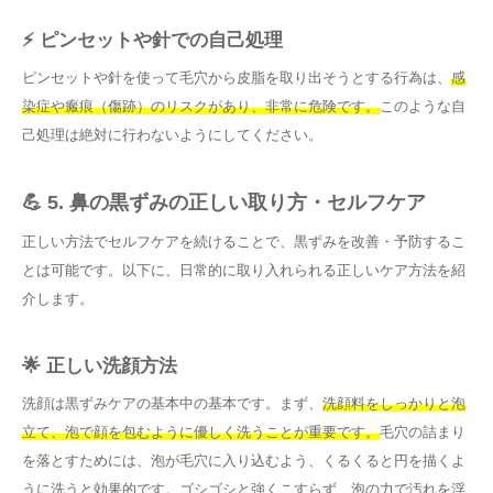
⚡ ピンセットや針での自己処理
ピンセットや針を使って毛穴から皮脂を取り出そうとする行為は、
感
染症や瘢痕（傷跡）のリスクがあり、非常に危険です。
このような自
己処理は絶対に行わないようにしてください。
💪 5. 鼻の黒ずみの正しい取り方・セルフケア
正しい方法でセルフケアを続けることで、黒ずみを改善・予防するこ
とは可能です。以下に、日常的に取り入れられる正しいケア方法を紹
介します。
🌟 正しい洗顔方法
洗顔は黒ずみケアの基本中の基本です。まず、
洗顔料をしっかりと泡
立て、泡で顔を包むように優しく洗うことが重要です。
毛穴の詰まり
を落とすためには、泡が毛穴に入り込むよう、くるくると円を描くよ
うに洗うと効果的です。ゴシゴシと強くこすらず、泡の力で汚れを浮