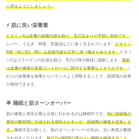
に摂るようにしましょう。
⚡ 肌に良い栄養素
ビタミンAは皮膚の新陳代謝を助け、毛穴詰まりの予防に有効です。
レバー、うなぎ、卵黄、乳製品などに多く含まれています。
ビタミン
B群（特にB2、B6）は皮脂代謝を正常に保つ働きがあります。
ビタミ
ンCはコラーゲンの生成を助け、毛穴の弾力維持に貢献します。
亜鉛
は皮膚の修復や皮脂コントロールに関与する重要なミネラルです。
こ
れらの栄養素を食事からバランスよく摂取することで、肌環境の改善
が期待できます。
🌟 睡眠と肌ターンオーバー
肌の修復と再生が最も活発に行われるのは睡眠中です。
特に就寝後の
最初の数時間に分泌される成長ホルモンが、肌細胞の修復を促進しま
す。
睡眠不足が続くと、肌のターンオーバーが乱れ、古い角質が蓄積
されやすくなります。
毎日7〜8時間の質のよい睡眠を確保すること