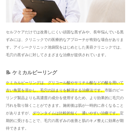
セルフケアだけでは改善しにくい頑固な黒ずみや、長年悩んでいる黒
ずみには、クリニックでの医療的なアプローチが有効な場合がありま
す。アイシークリニック池袋院をはじめとした美容クリニックでは、
毛穴の黒ずみに対してさまざまな治療が提供されています。
📝 ケミカルピーリング
ケミカルピーリングは、グリコール酸やサリチル酸などの酸を用いて
古い角質を溶かし、毛穴の詰まりを解消する治療法です。
市販のピー
リング製品よりも高濃度の成分を使用するため、より効果的に毛穴の
汚れを取り除くことができます。施術後は肌が一時的に赤くなること
がありますが、
ダウンタイムは比較的短く、通いやすい治療です。
定
期的に受けることで、毛穴の黒ずみの改善と肌のキメ整えに効果が期
待できます。