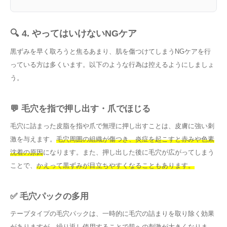
🔍 4. やってはいけないNGケア
黒ずみを早く取ろうと焦るあまり、肌を傷つけてしまうNGケアを行
っている方は多くいます。以下のような行為は控えるようにしましょ
う。
💬 毛穴を指で押し出す・爪でほじる
毛穴に詰まった皮脂を指や爪で無理に押し出すことは、皮膚に強い刺
激を与えます。
毛穴周囲の組織が傷つき、炎症を起こすと赤みや色素
沈着の原因
になります。また、押し出した後に毛穴が広がってしまう
ことで、
かえって黒ずみが目立ちやすくなることもあります。
✅ 毛穴パックの多用
テープタイプの毛穴パックは、一時的に毛穴の詰まりを取り除く効果
がありますが、繰り返し使用することで肌への刺激が大きくなりま