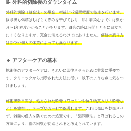
📝 外科的切除後のダウンタイム
外科的切除（縫合法）の場合、術後1〜2週間程度で抜糸を行います。
抜糸後も傷跡はしばらく赤みを帯びており、肌に馴染むまでには数か
月〜1年程度かかることがあります。縫合の跡は時間とともに目立ち
にくくなりますが、完全に消えるわけではありません。
傷跡の残り方
は部位や個人の体質によっても異なります。
🔸 アフターケアの基本
施術後のアフターケアは、きれいに回復させるために非常に重要で
す。クリニックから指示された方法に従い、以下のような点に気をつ
けましょう。
施術後数日間は、処方された軟膏（ワセリンや抗生物質入りの軟膏な
ど）を塗布し、テープやガーゼで保護します。
これは傷口を乾燥させ
ず、雑菌の侵入を防ぐための処置です。「湿潤療法」と呼ばれるこの
方法により、傷の回復が促進されると考えられています。