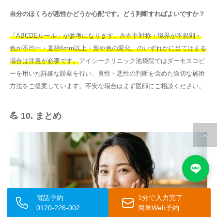
自分のほくろが悪性かどうか心配です。どう判断すればよいですか？
「ABCDEルール」が参考になります。左右非対称・境界が不規則・
色が不均一・直径6mm以上・形や色の変化、のいずれかに当てはまる
場合は注意が必要です。
アイシークリニック池袋院ではダーモスコピ
ーを用いた詳細な診察を行い、良性・悪性の判断を含めた適切な施術
方法をご提案しています。不安な場合はまず医師にご相談ください。
💪 10. まとめ
電話予約
1分で入力完了
0120-226-002
簡単Web予約