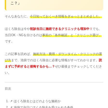
こ？」
その他
そんなあなたに、
今日知っておくべき情報をぎゅっとまとめました。
言語
ほくろ除去は今や
初診当日に施術できるクリニックも増加中！
でも、
简体中文
한국어
日本語
Español
当日OK・NGを分けるのは
事前の「条件確認」と「クリニック選び」
English
です。
この記事を読めば、
施術方法・費用・ダウンタイム・クリニックの選
び方
まで、池袋でのほくろ除去に必要な情報がすべてわかります。
読
まずに予約すると後悔するかも…？
ぜひ最後までチェックしてくださ
い。
目次
📌 ほくろ除去とはどのような施術か
📌 池袋で当日にほくろ除去を受けられる条件