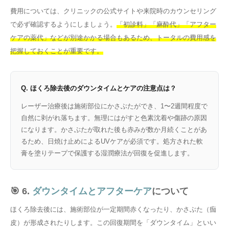
費用については、クリニックの公式サイトや来院時のカウンセリング
で必ず確認するようにしましょう。
「初診料」「麻酔代」「アフター
ケアの薬代」などが別途かかる場合もあるため、トータルの費用感を
把握しておくことが重要です。
Q. ほくろ除去後のダウンタイムとケアの注意点は？
レーザー治療後は施術部位にかさぶたができ、1〜2週間程度で
自然に剥がれ落ちます。無理にはがすと色素沈着や傷跡の原因
になります。かさぶたが取れた後も赤みが数か月続くことがあ
るため、日焼け止めによるUVケアが必須です。処方された軟
膏を塗りテープで保護する湿潤療法が回復を促進します。
🎯 6.
ダウンタイムとアフターケア
について
ほくろ除去後には、施術部位が一定期間赤くなったり、かさぶた（痂
皮）が形成されたりします。この回復期間を「ダウンタイム」といい