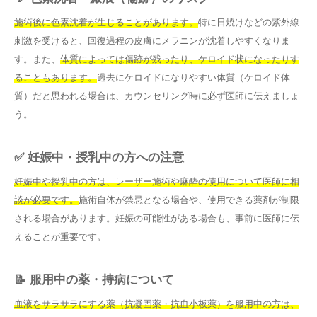
施術後に色素沈着が生じることがあります。
特に日焼けなどの紫外線
刺激を受けると、回復過程の皮膚にメラニンが沈着しやすくなりま
す。また、
体質によっては傷跡が残ったり、ケロイド状になったりす
ることもあります。
過去にケロイドになりやすい体質（ケロイド体
質）だと思われる場合は、カウンセリング時に必ず医師に伝えましょ
う。
✅ 妊娠中・授乳中の方への注意
妊娠中や授乳中の方は、レーザー施術や麻酔の使用について医師に相
談が必要です。
施術自体が禁忌となる場合や、使用できる薬剤が制限
される場合があります。妊娠の可能性がある場合も、事前に医師に伝
えることが重要です。
📝 服用中の薬・持病について
血液をサラサラにする薬（抗凝固薬・抗血小板薬）を服用中の方は、