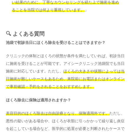
い結果のために、丁寧なカウンセリングを経た上で施術を進め
ることを当院では何より重視しています。
」
🔍 よくある質問
池袋で初診当日にほくろ除去を受けることはできますか？
クリニックの体制とほくろの状態が条件を満たしていれば、初診当日
に施術を受けることが可能です。アイシークリニック池袋院でも当日
施術に対応しています。ただし、
ほくろの大きさや状態によっては当
日施術が難しいケースもあるため、来院前にお電話またはオンライン
で事前確認・予約をされることをおすすめします。
ほくろ除去に保険は適用されますか？
美容目的のほくろ除去は自由診療となり、保険適用外です。
ただし、
悪性の疑いがある場合や、ほくろが衣類に引っかかって繰り返し炎症
を起こしている場合など、医学的に処置が必要と判断されたケースで