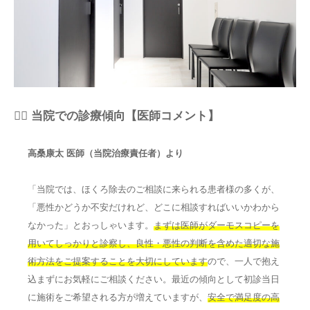
👨‍⚕️ 当院での診療傾向【医師コメント】
高桑康太 医師（当院治療責任者）より
「当院では、ほくろ除去のご相談に来られる患者様の多くが、
「悪性かどうか不安だけれど、どこに相談すればいいかわから
なかった」とおっしゃいます。
まずは医師がダーモスコピーを
用いてしっかりと診察し、良性・悪性の判断を含めた適切な施
術方法をご提案することを大切にしています
ので、一人で抱え
込まずにお気軽にご相談ください。最近の傾向として初診当日
に施術をご希望される方が増えていますが、
安全で満足度の高