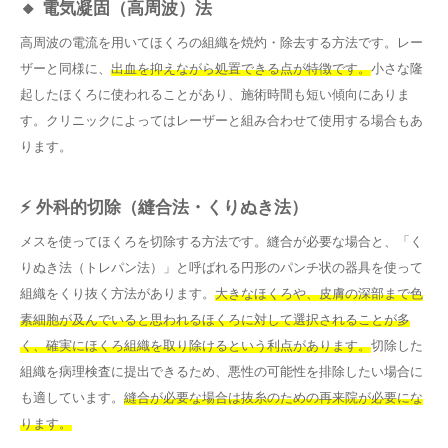
🔸 電気凝固（高周波）法
高周波の電流を用いてほくろの組織を焼灼・除去する方法です。レー
ザーと同様に、
出血を抑えながら処置できる点が特徴です。
小さな隆
起したほくろに使われることがあり、施術時間も短い傾向にありま
す。クリニックによってはレーザーと組み合わせて使用する場合もあ
ります。
⚡ 外科的切除（縫合法・くりぬき法）
メスを使ってほくろを切除する方法です。縫合が必要な場合と、「く
りぬき法（トレパン法）」と呼ばれる円形のパンチ状の器具を使って
組織をくり抜く方法があります。
大きなほくろや、皮膚の深部まで色
素細胞が及んでいると思われるほくろに対して選択されることが多
く、確実にほくろ組織を取り除けるという利点があります。
切除した
組織を病理検査に提出できるため、悪性の可能性を排除したい場合に
も適しています。
縫合が必要な場合は抜糸のための再来院が必要にな
ります。