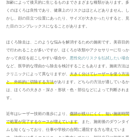
加齢によって後天的に生じるものまでさまざまな種類があります。多
くのほくろは良性であり、健康上のリスクはほとんどありません。し
かし、顔の目立つ位置にあったり、サイズが大きかったりすると、見
た目のコンプレックスになることがあります。
ほくろ除去は、このような悩みを解消するための施術です。美容目的
で行われることが多いですが、ほくろが衣類やアクセサリーに引っか
かって炎症を起こしやすい場合や、
悪性化のリスクを払拭したい場合
など、医学的な理由から除去を検討することもあります。施術方法は
クリニックによって異なりますが、
大きく分けてレーザーを使う方法
と、外科的に切除する方法
があります。どちらの方法が適しているか
は、ほくろの大きさ・深さ・形状・色・部位などによって判断されま
す。
近年はレーザー技術の進歩により、
傷跡が残りにくく、短い施術時間
で処置が完了するケースが増えています
。また、施術後のダウンタイ
ムも短くなっており、仕事や学校の合間に通院する方も増えていま