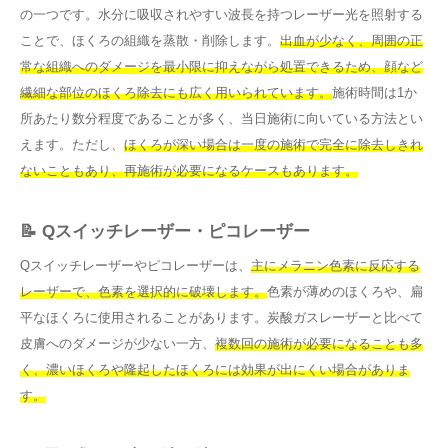
の一つです。水分に吸収されやすい波長を持つレーザー光を照射する
ことで、ほくろの組織を蒸散・削除します。
出血が少なく、周囲の正
常な組織へのダメージを最小限に抑えながら処置できるため、顔など
繊細な部位のほくろ除去にも広く用いられています。
施術時間は1か
所あたり数分程度であることが多く、当日施術に向いている方法とい
えます。ただし、
ほくろが深い場合は一度の施術で完全に除去しきれ
ないこともあり、再施術が必要になるケースもあります。
📝 Qスイッチレーザー・ピコレーザー
Qスイッチレーザーやピコレーザーは、
主にメラニン色素に反応する
レーザーで、色素を選択的に破壊します。
色素が薄めのほくろや、扁
平なほくろに使用されることがあります。炭酸ガスレーザーと比べて
皮膚へのダメージが少ない一方、
複数回の施術が必要になることも多
く、濃いほくろや隆起したほくろには効果が出にくい場合がありま
す。