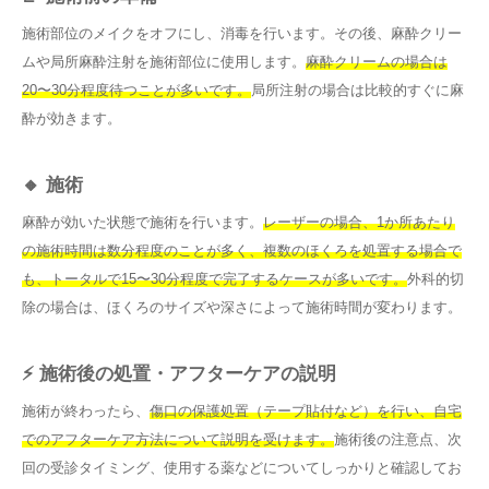
施術部位のメイクをオフにし、消毒を行います。その後、麻酔クリー
ムや局所麻酔注射を施術部位に使用します。
麻酔クリームの場合は
20〜30分程度待つことが多いです。
局所注射の場合は比較的すぐに麻
酔が効きます。
🔸 施術
麻酔が効いた状態で施術を行います。
レーザーの場合、1か所あたり
の施術時間は数分程度のことが多く、複数のほくろを処置する場合で
も、トータルで15〜30分程度で完了するケースが多いです。
外科的切
除の場合は、ほくろのサイズや深さによって施術時間が変わります。
⚡ 施術後の処置・アフターケアの説明
施術が終わったら、
傷口の保護処置（テープ貼付など）を行い、自宅
でのアフターケア方法について説明を受けます。
施術後の注意点、次
回の受診タイミング、使用する薬などについてしっかりと確認してお