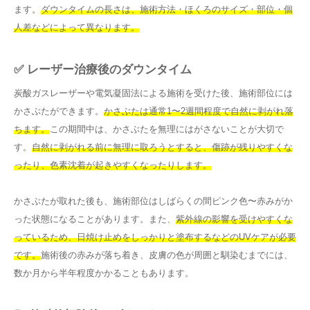
ます。
ダウンタイムの長さは、施術方法・ほくろのサイズ・部位・個
人差などによって異なります。
✅ レーザー治療後のダウンタイム
炭酸ガスレーザーや電気凝固法による施術を受けた後、施術部位には
かさぶたができます。
かさぶたは通常1〜2週間程度で自然に剥がれ落
ちます。
この期間中は、かさぶたを無理にはがさないことが大切で
す。
自然に剥がれる前に無理に取ろうとすると、傷跡が残りやすくな
ったり、色素沈着が起きやすくなったりします。
かさぶたが取れた後も、施術部位はしばらくの間ピンク色〜赤みがか
った状態になることがあります。また、
紫外線の影響を受けやすくな
っているため、日焼け止めをしっかりと塗布するなどのUVケアが必要
です。
施術後の赤みが落ち着き、皮膚の色が周囲と馴染むまでには、
数か月から半年程度かかることもあります。