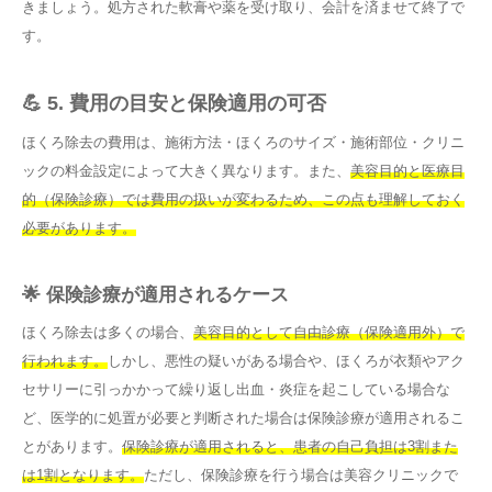
きましょう。処方された軟膏や薬を受け取り、会計を済ませて終了で
す。
💪 5. 費用の目安と保険適用の可否
ほくろ除去の費用は、施術方法・ほくろのサイズ・施術部位・クリニ
ックの料金設定によって大きく異なります。また、
美容目的と医療目
的（保険診療）では費用の扱いが変わるため、この点も理解しておく
必要があります。
🌟 保険診療が適用されるケース
ほくろ除去は多くの場合、
美容目的として自由診療（保険適用外）で
行われます。
しかし、悪性の疑いがある場合や、ほくろが衣類やアク
セサリーに引っかかって繰り返し出血・炎症を起こしている場合な
ど、医学的に処置が必要と判断された場合は保険診療が適用されるこ
とがあります。
保険診療が適用されると、患者の自己負担は3割また
は1割となります。
ただし、保険診療を行う場合は美容クリニックで