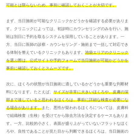
可能とは限らないため、事前に確認しておくことが大切です。
まず、当日施術が可能なクリニックかどうかを確認する必要がありま
す。クリニックによっては、初診時にカウンセリングのみを行い、施
術は別日に予約を取るシステムを採用していることがあります。一
方、当日に医師の診察・カウンセリング・施術まで一括して対応でき
る体制を整えているクリニックもあります。
池袋エリアのクリニック
を選ぶ際は、公式サイトや予約フォームで当日施術が可能かどうかを
事前に確認しておくとスムーズです。
次に、ほくろの状態が当日施術に適しているかどうかも重要な判断材
料になります。たとえば、
サイズが非常に大きいほくろや、皮膚の深
部まで達していると思われるほくろは、事前に詳細な検査が必要にな
る場合があります。
また、悪性が疑われるほくろについては、皮膚科
で組織検査（生検）を受けてから除去方法を決定するケースもありま
す。一方、比較的小さく、表面が盛り上がっていないフラットなほく
ろや、良性であることが見た目から判断できるほくろは、当日施術の