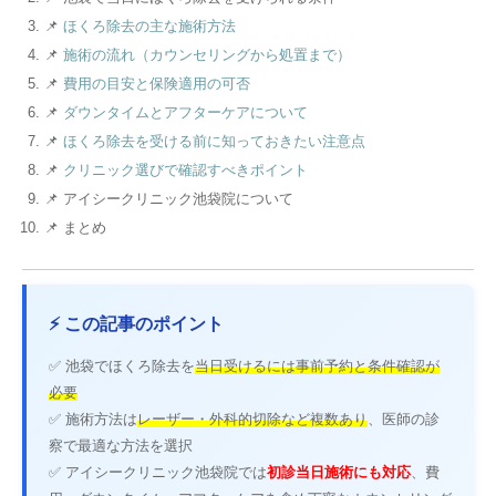
📌
ほくろ除去の主な施術方法
📌
施術の流れ（カウンセリングから処置まで）
📌
費用の目安と保険適用の可否
📌
ダウンタイムとアフターケアについて
📌
ほくろ除去を受ける前に知っておきたい注意点
📌
クリニック選びで確認すべきポイント
📌 アイシークリニック池袋院について
📌 まとめ
⚡ この記事のポイント
✅ 池袋でほくろ除去を
当日受けるには事前予約と条件確認が
必要
✅ 施術方法は
レーザー・外科的切除など複数あり
、医師の診
察で最適な方法を選択
✅ アイシークリニック池袋院では
初診当日施術にも対応
、費