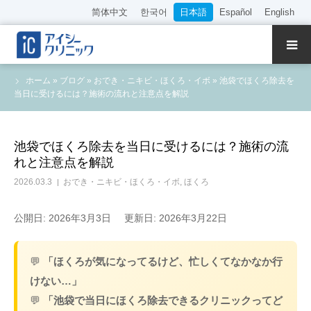
简体中文
한국어
日本語
Español
English
クリニック紹介
ホーム
»
ブログ
»
おでき・ニキビ・ほくろ・イボ
»
池袋でほくろ除去を
当日に受けるには？施術の流れと注意点を解説
診療内容
院長・医師の紹介
池袋でほくろ除去を当日に受けるには？施術の流
れと注意点を解説
WEB予約
2026.03.3
おでき・ニキビ・ほくろ・イボ
,
ほくろ
料金表
公開日: 2026年3月3日
更新日: 2026年3月22日
アクセス
💬
「ほくろが気になってるけど、忙しくてなかなか行
けない…」
採用情報
💬
「池袋で当日にほくろ除去できるクリニックってど