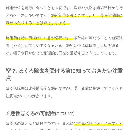
施術部位を清潔に保つことも大切です。洗顔や入浴は施術当日から行
えるケースが多いですが、
施術部位を強くこすったり、長時間湯船に
浸かったりすることは避けましょう。
施術後は特に日焼けに注意が必要です。
紫外線に当たることで色素沈
着（シミ）が生じやすくなるため、施術部位には日焼け止めを塗る
か、帽子や日傘などで物理的に日光を遮断するようにしましょう。
💡 7. ほくろ除去を受ける前に知っておきたい注意
点
ほくろ除去は比較的安全な施術ですが、受ける前に把握しておくべき
注意点がいくつかあります。
⚡ 悪性ほくろの可能性について
ほくろのほとんどは良性ですが、まれに
悪性黒色腫（メラノーマ）と