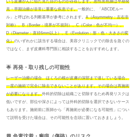
いう皮膚がんに似た見た目のものが存在します。悪性黒色腫は早期発
見・早期治療が非常に重要な疾患です。
一般的に、「ABCDEルー
ル」と呼ばれる判断基準が参考にされます。
A（Asymmetry：左右非
対称）、B（Border：境界が不規則）、C（Color：色が不均一）、
D（Diameter：直径6mm以上）、E（Evolution：形・色・大きさの変
化）
のいずれかに該当する場合は、美容クリニックでの除去を急ぐの
ではなく、まず皮膚科専門医に相談することをおすすめします。
🌟 再発・取り残しの可能性
レーザー治療の場合、ほくろの根が皮膚の深部まで達している場合、
一度の施術で完全に除去できないことがあります。その場合は再施術
が必要になります。
外科的切除は組織ごと切除するため再発リスクは
低いですが、部位や深さによっては外科的切除を選択できないケース
もあります。施術前に医師から「再施術が必要になる可能性」につい
て説明を受けた場合は、その可能性を念頭に置いておきましょう。
💬 色素沈着・瘢痕（傷跡）のリスク