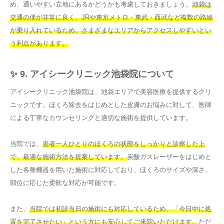
め、通いやすい立地にあるかどうかも考慮しておきましょう。
池袋は
交通の便が非常に良く、JRや東京メトロ・東武・西武など複数の路線
が乗り入れているため、さまざまなエリアからアクセスしやすいとい
う利点があります。
✨ 9. アイシークリニック池袋院について
アイシークリニック池袋院は、池袋エリアで美容医療を提供するクリ
ニックです。ほくろ除去をはじめとした皮膚のお悩みに対して、医師
による丁寧なカウンセリングと適切な施術を提供しています。
当院では、
患者一人ひとりのほくろの状態をしっかりと診察した上
で、最適な施術方法を提案しています。
炭酸ガスレーザーをはじめと
した各種機器を用いた施術に対応しており、ほくろのサイズや深さ、
部位に応じた柔軟な対応が可能です。
また、
当院では初診当日の施術にも対応しているため、「今日中に処
置を完了させたい」という方にも安心してご来院いただけます。
ただ