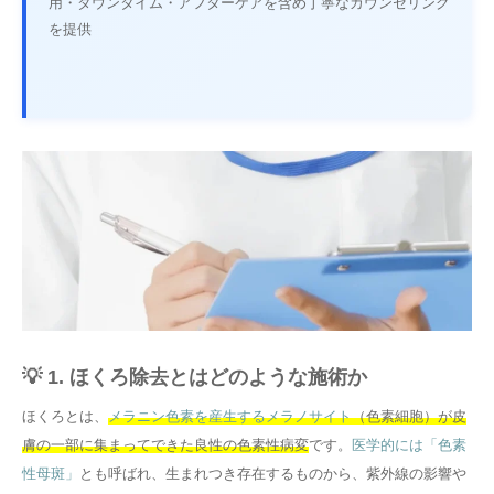
用・ダウンタイム・アフターケアを含め丁寧なカウンセリング
を提供
💡 1. ほくろ除去とはどのような施術か
ほくろとは、
メラニン色素を産生するメラノサイト
（色素細胞）が皮
膚の一部に集まってできた良性の色素性病変
です。
医学的には「色素
性母斑」
とも呼ばれ、生まれつき存在するものから、紫外線の影響や