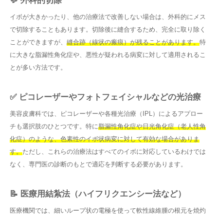
💬 外科的切除
イボが大きかったり、他の治療法で改善しない場合は、外科的にメス
で切除することもあります。切除後に縫合するため、完全に取り除く
ことができますが、
縫合跡（線状の瘢痕）が残ることがあります。
特
に大きな脂漏性角化症や、悪性が疑われる病変に対して適用されるこ
とが多い方法です。
✅ ピコレーザーやフォトフェイシャルなどの光治療
美容皮膚科では、ピコレーザーや各種光治療（IPL）によるアプロー
チも選択肢のひとつです。特に
脂漏性角化症や日光角化症（老人性角
化症）のような、色素性のイボ状病変に対して有効な場合がありま
す。
ただし、これらの治療法はすべてのイボに対応しているわけでは
なく、専門医の診断のもとで適応を判断する必要があります。
📝 医療用結紮法（ハイフリクエンシー法など）
医療機関では、細いループ状の電極を使って軟性線維腫の根元を焼灼