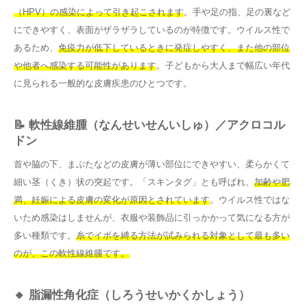
（HPV）の感染によって引き起こされます
。手や足の指、足の裏など
にできやすく、表面がザラザラしているのが特徴です。ウイルス性で
あるため、
免疫力が低下しているときに発症しやすく、また他の部位
や他者へ感染する可能性があります
。子どもから大人まで幅広い年代
に見られる一般的な皮膚疾患のひとつです。
📝 軟性線維腫（なんせいせんいしゅ）／アクロコル
ドン
首や脇の下、まぶたなどの皮膚が薄い部位にできやすい、柔らかくて
細い茎（くき）状の突起です。「スキンタグ」とも呼ばれ、
加齢や肥
満、妊娠による皮膚の変化が原因とされています
。ウイルス性ではな
いため感染はしませんが、衣服や装飾品に引っかかって気になる方が
多い種類です。
糸でイボを縛る方法が試みられる対象として最も多い
のが、この軟性線維腫です。
🔸 脂漏性角化症（しろうせいかくかしょう）