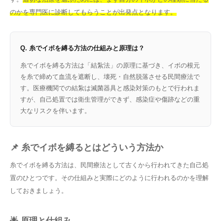
のかを専門医に診断してもらうことが出発点となります。
Q. 糸でイボを縛る方法の仕組みと原理は？
糸でイボを縛る方法は「結紮法」の原理に基づき、イボの根元
を糸で締めて血流を遮断し、壊死・自然脱落させる民間療法で
す。医療機関での結紮は滅菌器具と感染対策のもとで行われま
すが、自己処置では衛生管理ができず、感染症や傷跡などの重
大なリスクを伴います。
📌 糸でイボを縛るとはどういう方法か
糸でイボを縛る方法は、民間療法として古くから行われてきた自己処
置のひとつです。その仕組みと実際にどのように行われるのかを理解
しておきましょう。
🌟 原理と仕組み