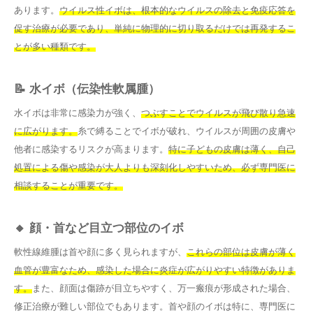
あります。
ウイルス性イボは、根本的なウイルスの除去と免疫応答を
促す治療が必要であり、単純に物理的に切り取るだけでは再発するこ
とが多い種類です。
📝 水イボ（伝染性軟属腫）
水イボは非常に感染力が強く、
つぶすことでウイルスが飛び散り急速
に広がります。
糸で縛ることでイボが破れ、ウイルスが周囲の皮膚や
他者に感染するリスクが高まります。
特に子どもの皮膚は薄く、自己
処置による傷や感染が大人よりも深刻化しやすいため、必ず専門医に
相談することが重要です。
🔸 顔・首など目立つ部位のイボ
軟性線維腫は首や顔に多く見られますが、
これらの部位は皮膚が薄く
血管が豊富なため、感染した場合に炎症が広がりやすい特徴がありま
す。
また、顔面は傷跡が目立ちやすく、万一瘢痕が形成された場合、
修正治療が難しい部位でもあります。首や顔のイボは特に、専門医に