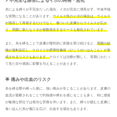
⚡ 不完全な除去によるイボの再発・悪化
糸による縛りが不完全だった場合、イボが完全に壊死せず、中途半端
な状態になることがあります。
ウイルス性のイボの場合は、ウイルス
が残存して再発するだけでなく、傷ついた皮膚からウイルスが広が
り、周囲に新たなイボが複数発生するケースも報告されています。
また、糸を縛ることで皮膚が慢性的に刺激を受け続けると、
周囲の組
織が過剰反応し、ケロイドや肥厚性瘢痕（ひこうせいはんこん）が形
成されるリスクもあります。
ケロイドは治療が難しく、長期にわたっ
て見た目や感覚に影響を与えることがあります。
🌟 痛みや出血のリスク
糸を縛る際や縛った後に、強い痛みが生じることがあります。皮膚の
血流が遮断されることで灼熱感や痺れを感じることも多く、特に感覚
が敏感な部位では相当な苦痛を伴います。また、縛りが緩むと皮膚に
食い込んだ糸が傷口を広げ、出血する場合もあります。