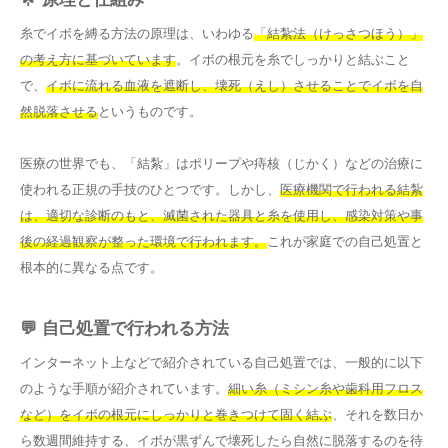
糸でイボを縛る方法の原理は、いわゆる
「結紮法（けっさつほう）」
の考え方に基づいています
。イボの根元を糸でしっかりと結ぶこと
で、
イボに流れる血液を遮断し、壊死（えし）させることでイボを自
然脱落させる
というものです。
医療の世界でも、「結紮」はポリープや痔核（じかく）などの治療に
使われる正規の手技のひとつです。しかし、
医療機関で行われる結紮
は、適切な診断のもと、滅菌された器具と糸を使用し、感染対策や事
後の経過観察が整った環境で行われます。
これが家庭での自己処置と
根本的に異なる点です。
💬 自己処置で行われる方法
インターネット上などで紹介されている自己処置では、一般的に以下
のような手順が紹介されています。
細い糸（ミシン糸や歯科用フロス
など）をイボの根元にしっかりと巻きつけて固く結ぶ
、それを数日か
ら数週間維持する、イボが黒ずんで壊死したら自然に脱落するのを待