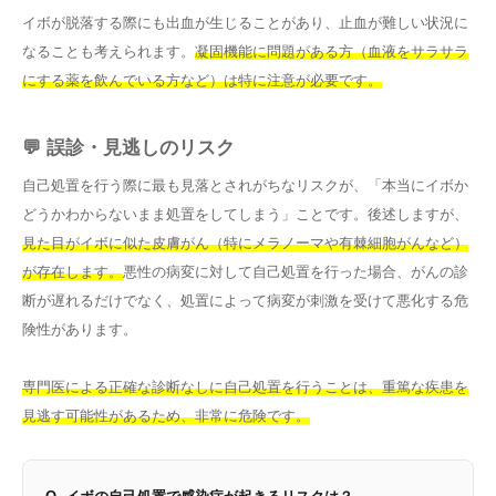
イボが脱落する際にも出血が生じることがあり、止血が難しい状況に
なることも考えられます。
凝固機能に問題がある方（血液をサラサラ
にする薬を飲んでいる方など）は特に注意が必要です。
💬 誤診・見逃しのリスク
自己処置を行う際に最も見落とされがちなリスクが、「本当にイボか
どうかわからないまま処置をしてしまう」ことです。後述しますが、
見た目がイボに似た皮膚がん（特にメラノーマや有棘細胞がんなど）
が存在します。
悪性の病変に対して自己処置を行った場合、がんの診
断が遅れるだけでなく、処置によって病変が刺激を受けて悪化する危
険性があります。
専門医による正確な診断なしに自己処置を行うことは、重篤な疾患を
見逃す可能性があるため、非常に危険です。