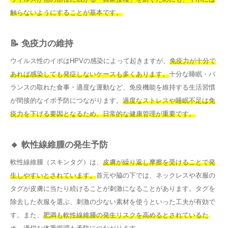
触らないようにすることが基本です。
📝 免疫力の維持
ウイルス性のイボはHPVの感染によって起きますが、
免疫力が十分で
あれば感染しても発症しないケースも多くあります。
十分な睡眠・バ
ランスの取れた食事・適度な運動など、免疫機能を維持する生活習慣
が間接的なイボ予防につながります。
過度なストレスや睡眠不足は免
疫力を下げる要因となるため、日常的な健康管理が重要です。
🔸 軟性線維腫の発生予防
軟性線維腫（スキンタグ）は、
皮膚が繰り返し摩擦を受けることで発
生しやすいとされています。
首元や脇の下では、ネックレスや衣服の
タグが皮膚に当たり続けることが刺激になることがあります。タグを
除去した衣服を選ぶ、刺激の少ない素材を使うといった工夫が有効で
す。また、
肥満も軟性線維腫の発生リスクを高めるとされているた