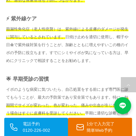
め、適切な体重管理も予防につながります。
⚡ 紫外線ケア
脂漏性角化症（老人性疣贅）は、紫外線による皮膚のダメージが発生
に関与しているとされています。
日焼け止めを適切に使用し、帽子や
日傘で紫外線対策を行うことが、加齢とともに増えやすいこの種のイ
ボの予防に役立ちます。すでにシミやイボが気になっている方は、早
めにクリニックで相談することをお勧めします。
🌟 早期受診の習慣
イボのような病変に気づいたら、自己処置をする前にまず専門医に診
てもらうことが、最大の予防策であり安全策でもあります。特に、
短
期間でサイズが変わった、色が変わった、痛みや出血が生じた、とい
う場合はすぐに皮膚科を受診してください。
早期に適切な診断と治療
を受けることで、余計なトラブルを防ぐことができます。
電話予約
1分で入力完了
0120-226-002
簡単Web予約