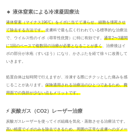
🔸 液体窒素による冷凍凝固療法
液体窒素（マイナス196℃）をイボに当てて凍らせ、細胞を壊死させ
て除去する方法です。
皮膚科で最も広く行われている標準的な治療法
で、ウイルス性のイボ（尋常性疣贅）に特に有効です。
通常2〜3週間
に1回のペースで複数回の治療が必要となることが多く
、治療後はイ
ボの部分が水疱（すいほう）になり、かさぶたを経て徐々に改善して
いきます。
処置自体は短時間で行えますが、冷凍する際にチクッとした痛みを感
じることがあります。
保険適用される治療法のひとつであるため、費
用面での負担が少ない点もメリットです。
⚡ 炭酸ガス（CO2）レーザー治療
炭酸ガスレーザーを使ってイボ組織を気化・蒸散させる治療法です。
高い精度でイボのみを除去できるため、周囲の正常な皮膚へのダメー