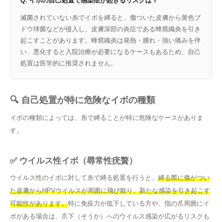
Q. イボの自己処置で感染症が起きるリスクは？
滅菌されていない糸でイボを縛ると、傷ついた皮膚から黄色ブ
ドウ球菌などが侵入し、皮膚深部の炎症である蜂窩織炎を引き
起こすことがあります。蜂窩織炎は発熱・腫れ・強い痛みを伴
い、悪化すると入院治療が必要になるケースもあるため、自己
処置は医学的に推奨されません。
🔍 自己処置が特に危険なイボの種類
イボの種類によっては、糸で縛ることが特に危険なケースがありま
す。
✅ ウイルス性イボ（尋常性疣贅）
ウイルス性のイボに対して糸で縛る処置を行うと、
縛る際に傷がつい
た皮膚からHPVウイルスが周囲に飛び散り、新たな感染を引き起こす
可能性があります。
特に免疫力が低下している方や、指の爪周囲にイ
ボがある場合は、爪下（そうか）へのウイルス感染が広がるリスクも