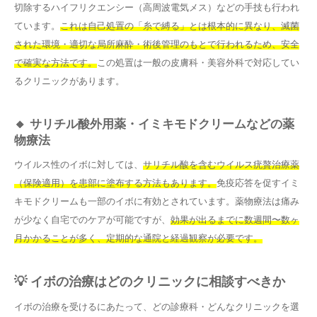
切除するハイフリクエンシー（高周波電気メス）などの手技も行われ
ています。
これは自己処置の「糸で縛る」とは根本的に異なり、滅菌
された環境・適切な局所麻酔・術後管理のもとで行われるため、安全
で確実な方法です。
この処置は一般の皮膚科・美容外科で対応してい
るクリニックがあります。
🔸 サリチル酸外用薬・イミキモドクリームなどの薬
物療法
ウイルス性のイボに対しては、
サリチル酸を含むウイルス疣贅治療薬
（保険適用）を患部に塗布する方法もあります。
免疫応答を促すイミ
キモドクリームも一部のイボに有効とされています。薬物療法は痛み
が少なく自宅でのケアが可能ですが、
効果が出るまでに数週間〜数ヶ
月かかることが多く、定期的な通院と経過観察が必要です。
💡 イボの治療はどのクリニックに相談すべきか
イボの治療を受けるにあたって、どの診療科・どんなクリニックを選