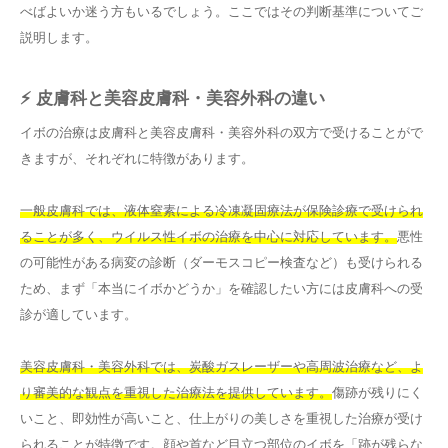
べばよいか迷う方もいるでしょう。ここではその判断基準についてご
説明します。
⚡ 皮膚科と美容皮膚科・美容外科の違い
イボの治療は皮膚科と美容皮膚科・美容外科の双方で受けることがで
きますが、それぞれに特徴があります。
一般皮膚科では、液体窒素による冷凍凝固療法が保険診療で受けられ
ることが多く、ウイルス性イボの治療を中心に対応しています。
悪性
の可能性がある病変の診断（ダーモスコピー検査など）も受けられる
ため、まず「本当にイボかどうか」を確認したい方には皮膚科への受
診が適しています。
美容皮膚科・美容外科では、炭酸ガスレーザーや高周波治療など、よ
り審美的な観点を重視した治療法を提供しています。
傷跡が残りにく
いこと、即効性が高いこと、仕上がりの美しさを重視した治療が受け
られることが特徴です。顔や首など目立つ部位のイボを「跡が残らな