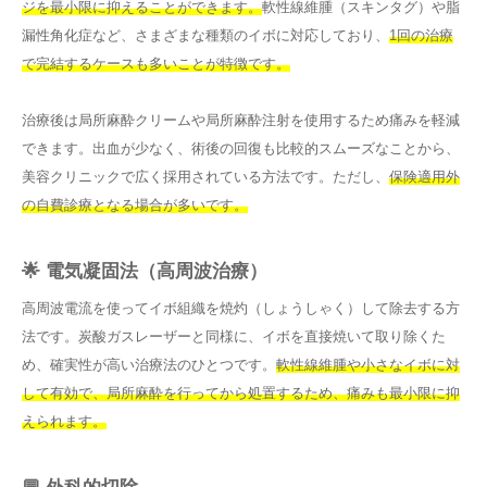
ジを最小限に抑えることができます。
軟性線維腫（スキンタグ）や脂
漏性角化症など、さまざまな種類のイボに対応しており、
1回の治療
で完結するケースも多いことが特徴です。
治療後は局所麻酔クリームや局所麻酔注射を使用するため痛みを軽減
できます。出血が少なく、術後の回復も比較的スムーズなことから、
美容クリニックで広く採用されている方法です。ただし、
保険適用外
の自費診療となる場合が多いです。
🌟 電気凝固法（高周波治療）
高周波電流を使ってイボ組織を焼灼（しょうしゃく）して除去する方
法です。炭酸ガスレーザーと同様に、イボを直接焼いて取り除くた
め、確実性が高い治療法のひとつです。
軟性線維腫や小さなイボに対
して有効で、局所麻酔を行ってから処置するため、痛みも最小限に抑
えられます。