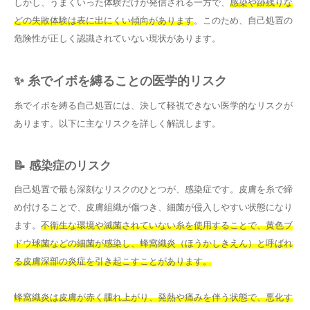
しかし、うまくいった体験だけが発信される一方で、
感染や跡残りな
どの失敗体験は表に出にくい傾向があります
。このため、自己処置の
危険性が正しく認識されていない現状があります。
✨ 糸でイボを縛ることの医学的リスク
糸でイボを縛る自己処置には、決して軽視できない医学的なリスクが
あります。以下に主なリスクを詳しく解説します。
📝 感染症のリスク
自己処置で最も深刻なリスクのひとつが、感染症です。皮膚を糸で締
め付けることで、皮膚組織が傷つき、細菌が侵入しやすい状態になり
ます。
不衛生な環境や滅菌されていない糸を使用することで、黄色ブ
ドウ球菌などの細菌が感染し、蜂窩織炎（ほうかしきえん）と呼ばれ
る皮膚深部の炎症を引き起こすことがあります。
蜂窩織炎は皮膚が赤く腫れ上がり、発熱や痛みを伴う状態で、悪化す