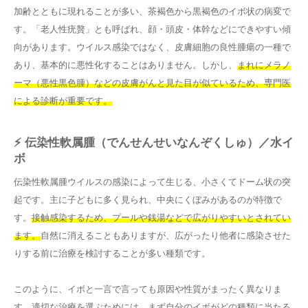
加齢とともに現れることが多い、茶褐色から黒褐色のイボ状の病変で
す。「老人性疣贅」とも呼ばれ、顔・頭皮・体幹などにできやすい傾
向があります。ウイルス感染ではなく、皮膚細胞の良性腫瘍の一種で
あり、基本的に悪性化することはありません。しかし、
まれにメラノ
ーマ（悪性黒色腫）などの皮膚がんと見た目が似ているため、専門医
による診断が重要です。
⚡ 伝染性軟属腫（でんせんせいなんぞくしゅ）／水イ
ボ
伝染性軟属腫ウイルスの感染によって生じる、小さくてドーム状の突
起です。主に子どもに多く見られ、中央にくぼみがあるのが特徴で
す。
接触感染するため、プールや銭湯などで広がりやすいとされてい
ます。
自然に消えることもありますが、広がったり他者に感染させた
りする前に治療を検討することが多い種類です。
このように、イボと一言で言っても原因や性質がまったく異なりま
す。
適切な治療を選ぶためには、まず自分のイボがどの種類に当たる