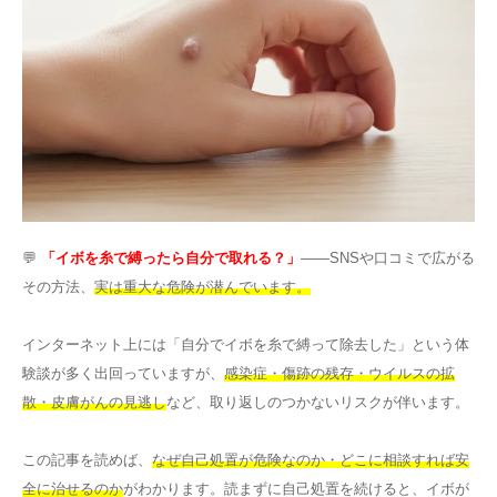
その他
言語
简体中文
한국어
日本語
Español
English
💬
「イボを糸で縛ったら自分で取れる？」
――SNSや口コミで広がる
その方法、
実は重大な危険が潜んでいます。
インターネット上には「自分でイボを糸で縛って除去した」という体
験談が多く出回っていますが、
感染症・傷跡の残存・ウイルスの拡
散・皮膚がんの見逃し
など、取り返しのつかないリスクが伴います。
この記事を読めば、
なぜ自己処置が危険なのか・どこに相談すれば安
全に治せるのか
がわかります。読まずに自己処置を続けると、イボが