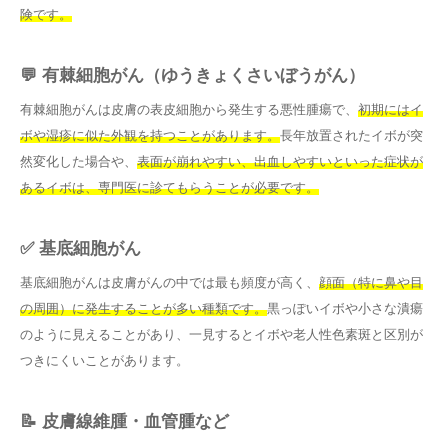
険です。
💬 有棘細胞がん（ゆうきょくさいぼうがん）
有棘細胞がんは皮膚の表皮細胞から発生する悪性腫瘍で、
初期にはイ
ボや湿疹に似た外観を持つことがあります。
長年放置されたイボが突
然変化した場合や、
表面が崩れやすい、出血しやすいといった症状が
あるイボは、専門医に診てもらうことが必要です。
✅ 基底細胞がん
基底細胞がんは皮膚がんの中では最も頻度が高く、
顔面（特に鼻や目
の周囲）に発生することが多い種類です。
黒っぽいイボや小さな潰瘍
のように見えることがあり、一見するとイボや老人性色素斑と区別が
つきにくいことがあります。
📝 皮膚線維腫・血管腫など