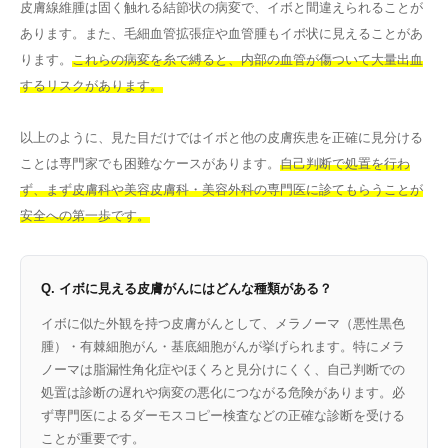
皮膚線維腫は固く触れる結節状の病変で、イボと間違えられることが
あります。また、毛細血管拡張症や血管腫もイボ状に見えることがあ
ります。
これらの病変を糸で縛ると、内部の血管が傷ついて大量出血
するリスクがあります。
以上のように、見た目だけではイボと他の皮膚疾患を正確に見分ける
ことは専門家でも困難なケースがあります。
自己判断で処置を行わ
ず、まず皮膚科や美容皮膚科・美容外科の専門医に診てもらうことが
安全への第一歩です。
Q. イボに見える皮膚がんにはどんな種類がある？
イボに似た外観を持つ皮膚がんとして、メラノーマ（悪性黒色
腫）・有棘細胞がん・基底細胞がんが挙げられます。特にメラ
ノーマは脂漏性角化症やほくろと見分けにくく、自己判断での
処置は診断の遅れや病変の悪化につながる危険があります。必
ず専門医によるダーモスコピー検査などの正確な診断を受ける
ことが重要です。