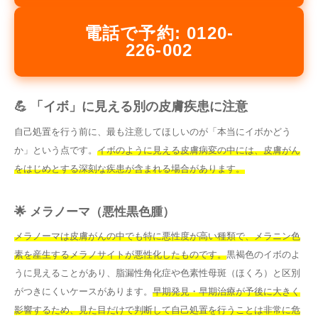
電話で予約: 0120-
226-002
💪 「イボ」に見える別の皮膚疾患に注意
自己処置を行う前に、最も注意してほしいのが「本当にイボかどう
か」という点です。
イボのように見える皮膚病変の中には、皮膚がん
をはじめとする深刻な疾患が含まれる場合があります。
🌟 メラノーマ（悪性黒色腫）
メラノーマは皮膚がんの中でも特に悪性度が高い種類で、メラニン色
素を産生するメラノサイトが悪性化したものです。
黒褐色のイボのよ
うに見えることがあり、脂漏性角化症や色素性母斑（ほくろ）と区別
がつきにくいケースがあります。
早期発見・早期治療が予後に大きく
影響するため、見た目だけで判断して自己処置を行うことは非常に危