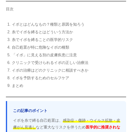
目次
イボとはどんなもの？種類と原因を知ろう
糸でイボを縛るとはどういう方法か
糸でイボを縛ることの医学的リスク
自己処置が特に危険なイボの種類
「イボ」に見える別の皮膚疾患に注意
クリニックで受けられるイボの正しい治療法
イボの治療はどのクリニックに相談すべきか
イボを予防するためのセルフケア
まとめ
この記事のポイント
イボを糸で縛る自己処置は、
感染症・傷跡・ウイルス拡散・皮
膚がん見逃し
など重大なリスクを伴うため
医学的に推奨されな