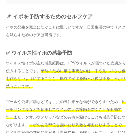
📌 イボを予防するためのセルフケア
イボの発生を完全に防ぐことは難しいですが、日常生活の中でリスク
を減らすためのケアは可能です。
✅ ウイルス性イボの感染予防
ウイルス性イボの主な感染経路は、HPVウイルスが傷ついた皮膚から
侵入することです。
予防のために最も重要なのは、手や足に小さな傷
を作らないようにすることと、既存のイボを触った後は手をしっかり
洗うことです。
プールや公衆浴場などでは、足の裏に細かな傷ができやすいため、
ビ
ーチサンダルなどを使用してウイルスとの接触を防ぐことが有効で
す。
また、タオルやスリッパなどの共有を避けることも感染予防につ
ながります。
イボのある部位を掻いたり刺激を与えたりすることで、
ウイルスが他の部位に広がる「自家接種」を防ぐためにも、イボには