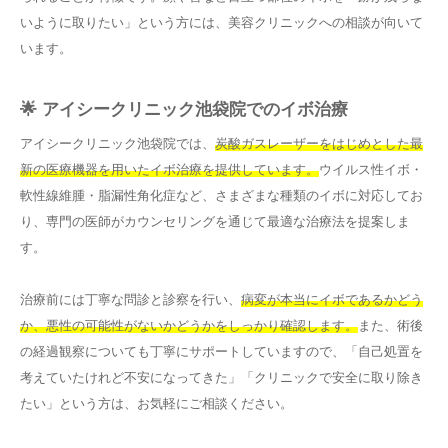
いように取りたい」という方には、美容クリニックへの相談が向いて
います。
🌟 アイシークリニック池袋院でのイボ治療
アイシークリニック池袋院では、
炭酸ガスレーザーをはじめとした最
新の医療機器を用いたイボ治療を提供しています。
ウイルス性イボ・
軟性線維腫・脂漏性角化症など、さまざまな種類のイボに対応してお
り、専門の医師がカウンセリングを通じて最適な治療法を提案しま
す。
治療前には丁寧な問診と診察を行い、
病変が本当にイボであるかどう
か、悪性の可能性がないかどうかをしっかり確認します。
また、術後
の経過観察についても丁寧にサポートしていますので、「自己処置を
考えていたけれど不安になってきた」「クリニックで安全に取り除き
たい」という方は、お気軽にご相談ください。