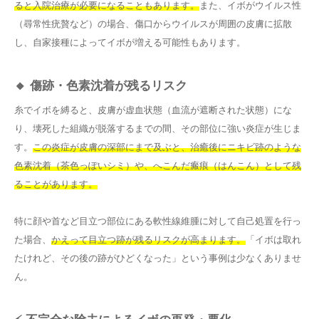
ると入院治療が必要になることもあります。
また、イボがウイルス性
（尋常性疣贅など）の場合、傷口からウイルスが周囲の皮膚に拡散
し、自家接種によってイボが増える可能性もあります。
🔸 傷跡・色素沈着が残るリスク
糸でイボを縛ると、皮膚が虚血状態（血流が遮断された状態）にな
り、壊死した組織が脱落するまでの間、その部位に強い炎症が生じま
す。
この炎症が皮膚の深部にまで及ぶと、治癒後にニキビ跡のような
色素沈着（茶色っぽいシミ）や、へこんだ瘢痕（はんこん）として残
ることがあります。
特に顔や首など目立つ部位にある軟性線維腫に対して自己処置を行っ
た場合、
かえって目立つ跡が残るリスクが高まります。
「イボは取れ
たけれど、その後の跡がひどくなった」という事例は少なくありませ
ん。