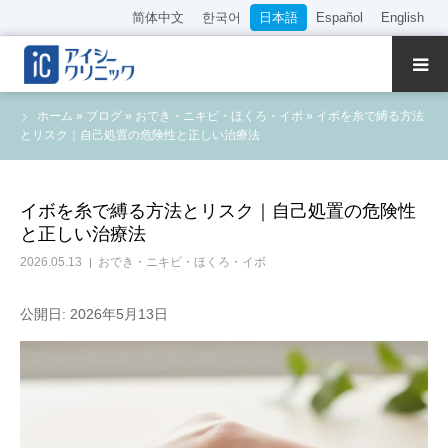
简体中文
한국어
日本語
Español
English
クリニック紹介
ホーム
»
ブログ
»
おでき・ニキビ・ほくろ・イボ
»
イボを糸で縛る方法
とリスク｜自己処置の危険性と正しい治療法
診療内容
院長・医師の紹介
イボを糸で縛る方法とリスク｜自己処置の危険性
と正しい治療法
WEB予約
2026.05.13
おでき・ニキビ・ほくろ・イボ
料金表
公開日: 2026年5月13日
アクセス
採用情報